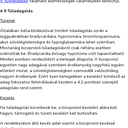
V. függelékben
található elérhetőségek valamelyikén keresztül.
4.9 Túladagolás
Tünetek
Általában, béta‑blokkolóval történt túladagolás során a
leggyakrabban bradycardiára, hypotoniára, bronchospasmusra,
akut szívelégtelenségre és hypoglykaemiára lehet számítani.
Mostanáig bizoprolol‑túladagolásról csak néhány esetben
számoltak be. Bradycardia és/vagy hypotonia volt tapasztalható.
Minden esetben rendeződött a betegek állapota. A bizoprolol
egyetlen nagy adagjával szembeni érzékenység nagyfokú egyéni
eltérést mutat, a szívelégtelenségben szenvedők valószínűleg
nagyon érzékenyek. Ezért ilyen betegekben a kezelést kötelező az
adag fokozatos feltitrálásával kezdeni a 4.2 pontban szereplő
adagolási rend szerint.
Kezelés
Ha túladagolás következik be, a bizoprolol‑kezelést abba kell
hagyni, támogató és tüneti kezelést kell biztosítani.
A rendelkezésre álló kevés adat szerint a bizoprolol kevéssé