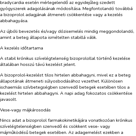
bradycardia esetén mérlegelendő az egyidejűleg szedett
gyógyszerek adagolásának módosítása. Megfontolandó továbbá
a bizoprolol adagjának átmeneti csökkentése vagy a kezelés
abbahagyása.
Az újbóli bevezetés és/vagy dózisemelés mindig meggondolandó,
amint a beteg állapota ismételten stabillá válik.
A kezelés időtartama
A stabil krónikus szívelégtelenség bizoprolollal történő kezelése
általában hosszú távú kezelést jelent.
A bizoprolol‑kezelést tilos hirtelen abbahagyni, mivel ez a beteg
állapotának átmeneti súlyosbodásához vezethet. Különösen
ischaemiás szívbetegségben szenvedő betegek esetében tilos a
kezelést hirtelen abbahagyni. A napi adag fokozatos csökkentése
javasolt.
Vese‑vagy májkárosodás
Nincs adat a bizoprolol farmakokinetikájára vonatkozóan krónikus
szívelégtelenségben szenvedő és csökkent vese‑ vagy
májműködésű betegek esetében. Az adagemelést ezekben a