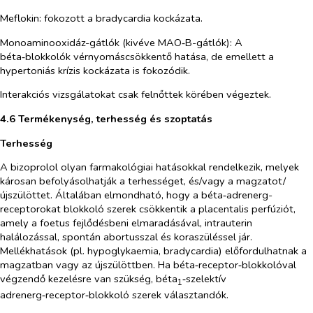
Meflokin: fokozott a
bradycardia kockázata.
Monoaminooxidáz-gátlók (kivéve MAO‑B-gátlók): A
béta‑blokkolók vérnyomáscsökkentő hatása, de emellett a
hypertoniás krízis kockázata is fokozódik.
Interakciós vizsgálatokat csak felnőttek körében végeztek.
4.6 Termékenység, terhesség és szoptatás
Terhesség
A bizoprolol olyan farmakológiai hatásokkal rendelkezik, melyek
károsan befolyásolhatják a terhességet, és/vagy a magzatot/
újszülöttet. Általában elmondható, hogy a béta‑adrenerg-
receptorokat blokkoló szerek csökkentik a placentalis perfúziót,
amely a foetus fejlődésbeni elmaradásával, intrauterin
halálozással, spontán abortusszal és koraszüléssel jár.
Mellékhatások (pl. hypoglykaemia, bradycardia) előfordulhatnak a
magzatban vagy az újszülöttben. Ha béta‑receptor‑blokkolóval
végzendő kezelésre van szükség, béta
‑szelektív
1
adrenerg‑receptor‑blokkoló szerek választandók.