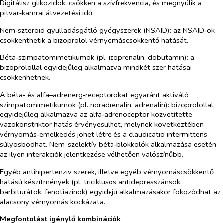
Digitálisz glikozidok: csökken a szívfrekvencia, és megnyúlik a
pitvar‑kamrai átvezetési idő.
Nem‑szteroid gyulladásgátló gyógyszerek (NSAID): az NSAID‑ok
csökkenthetik a bizoprolol vérnyomáscsökkentő hatását.
Béta‑szimpatomimetikumok (pl. izoprenalin, dobutamin): a
bizoprolollal egyidejűleg alkalmazva mindkét szer hatásai
csökkenhetnek.
A béta‑ és alfa–adrenerg‑receptorokat egyaránt aktiváló
szimpatomimetikumok (pl. noradrenalin, adrenalin): bizoprolollal
egyidejűleg alkalmazva az alfa‑adrenoceptor közvetítette
vazokonstriktor hatás érvényesülhet, melynek következtében
vérnyomás‑emelkedés jöhet létre és a claudicatio intermittens
súlyosbodhat. Nem-szelektív béta‑blokkolók alkalmazása esetén
az ilyen interakciók jelentkezése vélhetően valószínűbb.
Egyéb antihipertenziv szerek, illetve egyéb vérnyomáscsökkentő
hatású készítmények (pl. triciklusos antidepresszánsok,
barbiturátok, fenotiazinok) egyidejű alkalmazásakor fokozódhat az
alacsony vérnyomás kockázata.
Megfontolást igénylő kombinációk