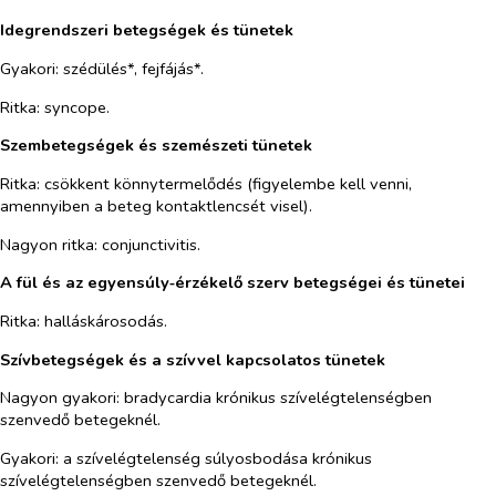
Idegrendszeri betegségek és tünetek
Gyakori: szédülés*, fejfájás*.
Ritka: syncope.
Szembetegségek és szemészeti tünetek
Ritka: csökkent könnytermelődés (figyelembe kell venni,
amennyiben a beteg kontaktlencsét visel).
Nagyon ritka: conjunctivitis.
A fül és az egyensúly‑érzékelő szerv betegségei és tünetei
Ritka: halláskárosodás.
Szívbetegségek és a szívvel kapcsolatos tünetek
Nagyon gyakori: bradycardia krónikus szívelégtelenségben
szenvedő betegeknél.
Gyakori: a szívelégtelenség súlyosbodása krónikus
szívelégtelenségben szenvedő betegeknél.