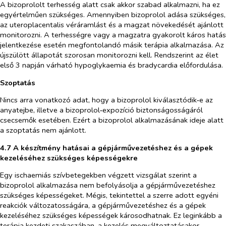
A bizoprololt terhesség alatt csak akkor szabad alkalmazni, ha ez
egyértelműen szükséges
. Amennyiben bizoprolol adása szükséges,
az uteroplacentalis véráramlást és a magzat növekedését ajánlott
monitorozni. A terhességre vagy a magzatra gyakorolt káros hatás
jelentkezése esetén megfontolandó másik terápia alkalmazása. Az
újszülött állapotát szorosan monitorozni kell. Rendszerint az élet
első 3 napján várható hypoglykaemia és bradycardia előfordulása.
Szoptatás
Nincs arra vonatkozó adat, hogy a bizoprolol kiválasztódik‑e az
anyatejbe, illetve a bizoprolol‑expozíció biztonságosságáról
csecsemők esetében. Ezért a bizoprolol alkalmazásának ideje alatt
a szoptatás nem ajánlott.
4.7 A készítmény hatásai a gépjárművezetéshez és a gépek
kezeléséhez szükséges képességekre
Egy ischaemiás szívbetegekben végzett vizsgálat szerint a
bizoprolol alkalmazása nem befolyásolja a gépjárművezetéshez
szükséges képességeket. Mégis, tekintettel a szerre adott egyéni
reakciók változatosságára, a gépjárművezetéshez és a gépek
kezeléséhez szükséges képességek károsodhatnak. Ez leginkább a
terápia kezdeti szakaszában, a kezelés megváltoztatásakor,