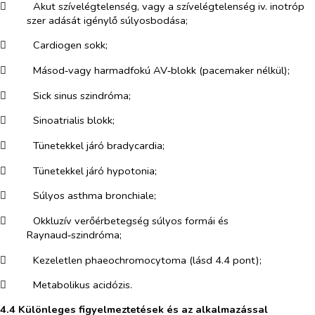
​
Akut szívelégtelenség, vagy a szívelégtelenség iv. inotróp
szer adását igénylő súlyosbodása;
​
Cardiogen sokk;
​
Másod‑vagy harmadfokú AV‑blokk (pacemaker nélkül);
​
Sick sinus szindróma;
​
Sinoatrialis blokk;
​
Tünetekkel járó bradycardia;
​
Tünetekkel járó hypotonia;
​
Súlyos asthma bronchiale;
​
Okkluzív verőérbetegség súlyos formái és
Raynaud‑szindróma;
​
Kezeletlen phaeochromocytoma (lásd 4.4 pont);
​
Metabolikus acidózis.
4.4 Különleges figyelmeztetések és az alkalmazással