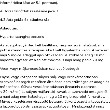
információkat lásd az 5.1 pontban).
A Dorez felnőttek kezelésére javallt.
4.2 Adagolás és alkalmazás
Adagolás:
Hypertonia/angina pectoris
Az adagot egyénileg kell beállítani, melynek során elsősorban a
pulzusszámot és a terápiás sikert kell figyelembe venni. A kezelést
napi 5 mg‑os adaggal ajánlott kezdeni. A szokásos adag 10 mg
naponta egyszer, az ajánlott maximális napi adag pedig 20 mg.
Vese‑ vagy májkárosodásban szenvedő betegek
Enyhe vagy közepesen súlyos máj‑ vagy vesekárosodásban
szenvedő betegek esetében általában nem szükséges az adagolás
módosítása. Súlyos vesekárosodásban (kreatinin‑clearance
< 20 ml/min) és súlyos májfunkció‑zavarban szenvedő betegeknél
a napi adag nem haladhatja meg a 10 mg bizoprolol‑fumarátot.
Művese‑kezelésben részesülő betegeknél korlátozott a tapasztalat
a bizoprolol alkalmazásával kapcsolatosan. M
indazonáltal nincs