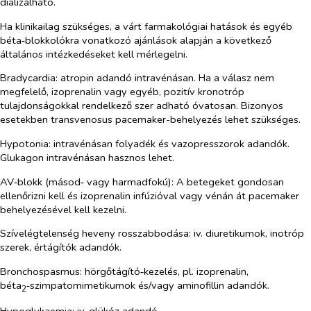
dializálható.
Ha klinikailag szükséges, a várt farmakológiai hatások és egyéb
béta‑blokkolókra vonatkozó ajánlások alapján a következő
általános intézkedéseket kell mérlegelni.
Bradycardia: atropin adandó intravénásan. Ha a válasz nem
megfelelő, izoprenalin vagy egyéb, pozitív kronotróp
tulajdonságokkal rendelkező szer adható óvatosan. Bizonyos
esetekben transvenosus pacemaker-behelyezés lehet szükséges.
Hypotonia: intravénásan folyadék és vazopresszorok adandók.
Glukagon intravénásan hasznos lehet.
AV‑blokk (másod‑ vagy harmadfokú): A betegeket gondosan
ellenőrizni kell és izoprenalin infúzióval vagy vénán át pacemaker
behelyezésével kell kezelni.
Szívelégtelenség heveny rosszabbodása: iv. diuretikumok, inotróp
szerek, értágítók adandók.
Bronchospasmus: hörgőtágító‑kezelés, pl. izoprenalin,
béta
‑szimpatomimetikumok és/vagy aminofillin adandók.
2