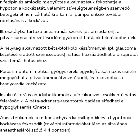
nifedipin és amlodipin: együttes alkalmazásuk fokozhatja a
hypotonia kockázatát, valamint szívelégtelenségben szenvedő
betegeknél nem zárható ki a kamrai pumpafunkció további
romlásának a kockázata.
III. osztályba tartozó antiaritmiás szerek (pl. amiodaron): a
pitvar‑kamrai átvezetési időre gyakorolt hatások felerősödhetnek.
A helyileg alkalmazott béta‑blokkoló készítmények (pl. glaucoma
kezelésére adott szemcseppek) hatása hozzáadódhat a bizoprolol
szisztémás hatásaihoz.
Paraszimpatomimetikus
gyógyszerek: egyidejű alkalmazás esetén
megnyúlhat a pitvar‑kamrai átvezetési idő, és fokozódhat a
bradycardia kockázata.
Inzulin és orális antidiabetikumok
:
a vércukorszint‑csökkentő hatás
felerősödik. A béta‑adrenerg‑receptorok gátlása elfedheti a
hypoglykaemia tüneteit.
Anesztetikumok: a reflex tachycardia csillapodik és a hypotonia
kockázata fokozódik (további információkat lásd az általános
anaesthesiáról szóló 4.4 pontban).