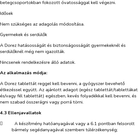
betegcsoportokban fokozott óvatossággal kell végezni.
Idősek
Nem szükséges az adagolás módosítása.
Gyermekek és serdülők
A Dorez hatásosságát és biztonságosságát gyermekeknél és
serdülőknél még nem igazolták
.
Nincsenek rendelkezésre álló adatok
.
Az alkalmazás módja:
A Dorez tablettát reggel kell bevenni, a gyógyszer bevehető
étkezéssel együtt. Az ajánlott adagot (egész tablettát/tablettákat
és/vagy fél tablettát) egészben, kevés folyadékkal kell bevenni, és
nem szabad összerágni vagy porrá törni.
4.3 Ellenjavallatok
​
A készítmény hatóanyagával vagy a 6.1 pontban felsorolt
bármely segédanyagával szembeni túlérzékenység;