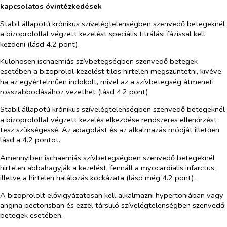
kapcsolatos óvintézkedések
Stabil állapotú krónikus szívelégtelenségben szenvedő betegeknél
a bizoprolollal végzett kezelést speciális titrálási fázissal kell
kezdeni (lásd 4.2 pont).
Különösen ischaemiás szívbetegségben szenvedő betegek
esetében a bizoprolol‑kezelést tilos hirtelen megszüntetni, kivéve,
ha az egyértelműen indokolt, mivel az a szívbetegség átmeneti
rosszabbodásához vezethet (lásd 4.2 pont).
Stabil állapotú krónikus szívelégtelenségben szenvedő betegeknél
a bizoprolollal végzett kezelés elkezdése rendszeres ellenőrzést
tesz szükségessé. Az adagolást és az alkalmazás módját illetően
lásd a 4.2 pontot.
Amennyiben ischaemiás szívbetegségben szenvedő betegeknél
hirtelen abbahagyják a kezelést, fennáll a myocardialis infarctus,
illetve a hirtelen halálozás kockázata (lásd még 4.2 pont).
A bizoprololt elővigyázatosan kell alkalmazni hypertoniában vagy
angina pectorisban és ezzel társuló szívelégtelenségben szenvedő
betegek esetében.