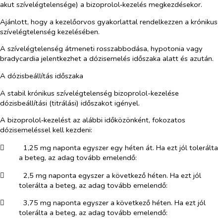
akut szívelégtelensége) a bizoprolol‑kezelés megkezdésekor.
Ajánlott, hogy a kezelőorvos gyakorlattal rendelkezzen a krónikus
szívelégtelenség kezelésében.
A szívelégtelenség átmeneti rosszabbodása, hypotonia vagy
bradycardia jelentkezhet a dózisemelés időszaka alatt és azután.
A dózisbeállítás időszaka
A stabil krónikus szívelégtelenség bizoprolol-kezelése
dózisbeállítási (titrálási) időszakot igényel.
A bizoprolol‑kezelést az alábbi időközönként, fokozatos
dózisemeléssel kell kezdeni:
​
1,25 mg naponta egyszer egy héten át. Ha ezt jól tolerálta
a beteg, az adag tovább emelendő:
​
2,5 mg naponta egyszer a következő héten. Ha ezt jól
tolerálta a beteg, az adag tovább emelendő:
​
3,75 mg naponta egyszer a következő héten. Ha ezt jól
tolerálta a beteg, az adag tovább emelendő: