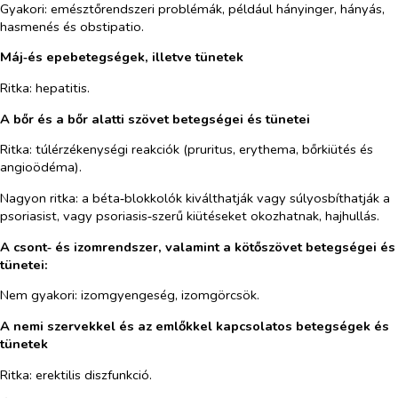
Gyakori: emésztőrendszeri problémák, például hányinger, hányás,
hasmenés és obstipatio.
Máj‑és epebetegségek, illetve tünetek
Ritka: hepatitis.
A bőr és a bőr alatti szövet betegségei és tünetei
Ritka: túlérzékenységi reakciók (pruritus, erythema, bőrkiütés
és
angioödéma).
Nagyon ritka: a béta‑blokkolók kiválthatják vagy súlyosbíthatják a
psoriasist, vagy psoriasis‑szerű kiütéseket okozhatnak, hajhullás.
A csont‑ és izomrendszer, valamint a kötőszövet betegségei és
tünetei:
Nem gyakori: izomgyengeség, izomgörcsök.
A nemi szervekkel és az emlőkkel kapcsolatos betegségek és
tünetek
Ritka: erektilis diszfunkció.