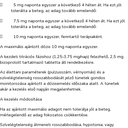
​
5 mg naponta egyszer a következő 4 héten át. Ha ezt jól
tolerálta a beteg, az adag tovább emelendő:
​
7,5 mg naponta egyszer a következő 4 héten át. Ha ezt jól
tolerálta a beteg, az adag tovább emelendő:
​
10 mg naponta egyszer, fenntartó terápiaként.
A maximális ajánlott dózis 10 mg naponta egyszer.
A kezdeti titrációs fázishoz (1,25‑3,75 mg/nap) felezhető, 2,5 mg
bizoprololt tartalmazó tabletta áll rendelkezésre.
Az élettani paraméterek (pulzusszám, vérnyomás) és a
szívelégtelenség rosszabbodását jelző tünetek gondos
monitorozása ajánlott a dózisemelés időszaka alatt. A tünetek
akár a kezelés első napján megjelenhetnek.
A kezelés módosítása
Ha az ajánlott maximális adagot nem tolerálja jól a beteg,
mérlegelendő az adag fokozatos csökkentése.
Szívelégtelenség átmeneti rosszabbodása, hypotonia, vagy