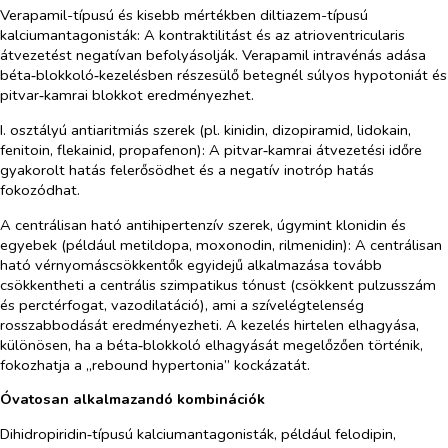
Verapamil-típusú és kisebb mértékben diltiazem-típusú
kalciumantagonisták: A kontraktilitást és az atrioventricularis
átvezetést negatívan befolyásolják. Verapamil intravénás adása
béta‑blokkoló‑kezelésben részesülő betegnél súlyos hypotoniát és
pitvar‑kamrai blokkot eredményezhet.
I. osztályú antiaritmiás szerek (pl. kinidin, dizopiramid, lidokain,
fenitoin, flekainid, propafenon): A pitvar‑kamrai átvezetési időre
gyakorolt hatás felerősödhet és a negatív inotróp hatás
fokozódhat.
A centrálisan ható antihipertenzív szerek, úgymint klonidin és
egyebek (például metildopa, moxonodin, rilmenidin): A centrálisan
ható vérnyomáscsökkentők egyidejű alkalmazása tovább
csökkentheti a centrális szimpatikus tónust (csökkent pulzusszám
és perctérfogat, vazodilatáció), ami a szívelégtelenség
rosszabbodását eredményezheti. A kezelés hirtelen elhagyása,
különösen, ha a béta‑blokkoló elhagyását megelőzően történik,
fokozhatja a „rebound hypertonia” kockázatát.
Óvatosan alkalmazandó kombinációk
Dihidropiridin‑típusú kalciumantagonisták, például felodipin,