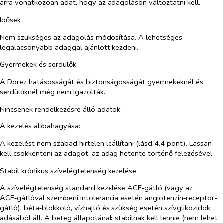
arra vonatkozóan adat, hogy az adagoláson változtatni kell.
Idősek
Nem szükséges az adagolás módosítása. A lehetséges
legalacsonyabb adaggal ajánlott kezdeni.
Gyermekek és serdülők
A Dorez hatásosságát és biztonságosságát gyermekeknél és
serdülőknél még nem igazolták
.
Nincsenek rendelkezésre álló adatok
.
A kezelés abbahagyása:
A kezelést nem szabad hirtelen leállítani (lásd 4.4 pont). Lassan
kell csökkenteni az adagot, az adag hetente történő felezésével.
Stabil krónikus szívelégtelenség kezelése
A szívelégtelenség standard kezelése ACE‑gátló (vagy az
ACE‑gátlóval szembeni intolerancia esetén angiotenzin‑receptor-
gátló), béta‑blokkoló, vízhajtó és szükség esetén szívglikozidok
adásából áll. A beteg állapotának stabilnak kell lennie (nem lehet