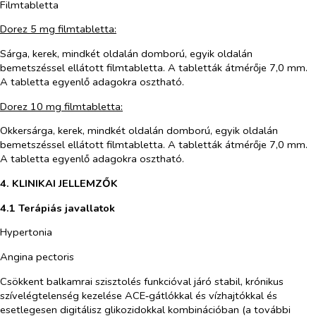
Filmtabletta
Dorez 5 mg filmtabletta:
Sárga, kerek, mindkét oldalán domború, egyik oldalán
bemetszéssel ellátott filmtabletta. A tabletták átmérője 7,0 mm.
A tabletta egyenlő adagokra osztható.
Dorez 10 mg filmtabletta:
Okkersárga, kerek, mindkét oldalán domború, egyik oldalán
bemetszéssel ellátott filmtabletta. A tabletták átmérője 7,0 mm.
A tabletta egyenlő adagokra osztható.
4. KLINIKAI JELLEMZŐK
4.1 Terápiás javallatok
Hypertonia
Angina pectoris
Csökkent balkamrai szisztolés funkcióval járó stabil, krónikus
szívelégtelenség kezelése ACE‑gátlókkal és vízhajtókkal és
esetlegesen digitálisz glikozidokkal kombinációban (a további