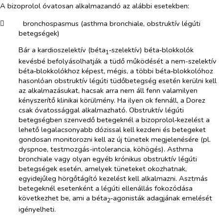
A bizoprolol óvatosan alkalmazandó az alábbi esetekben:
​
bronchospasmus (asthma bronchiale, obstruktív légúti
betegségek)
Bár a kardioszelektív (béta
‑szelektív) béta‑blokkolók
1
kevésbé befolyásolhatják a tüdő működését a nem-szelektív
béta‑blokkolókhoz képest, mégis, a többi béta‑blokkolóhoz
hasonlóan obstruktív légúti tüdőbetegség esetén kerülni kell
az alkalmazásukat, hacsak arra nem áll fenn valamilyen
kényszerítő klinikai körülmény. Ha ilyen ok fennáll, a Dorez
csak óvatossággal alkalmazható. Obstruktív légúti
betegségben szenvedő betegeknél a bizoprolol‑kezelést a
lehető legalacsonyabb dózissal kell kezdeni és betegeket
gondosan monitorozni kell az új tünetek megjelenésére (pl.
dyspnoe, testmozgás-intolerancia, köhögés). Asthma
bronchiale vagy olyan egyéb krónikus obstruktív légúti
betegségek esetén, amelyek tüneteket okozhatnak,
egyidejűleg hörgőtágító kezelést kell alkalmazni. Asztmás
betegeknél esetenként a légúti ellenállás fokozódása
következhet be, ami a béta
‑agonisták adagjának emelését
2
igényelheti.