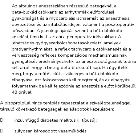
Az általános anesztéziában részesülő betegeknél a
béta‑blokád csökkenti az arrhythmiák előfordulási
gyakoriságát és a myocardialis ischaemiát az anaesthesia
bevezetése és az intubálás idején, valamint a posztoperatív
időszakban. A jelenlegi ajánlás szerint a béta‑blokkoló-
kezelést fenn kell tartani a perioperatív időszakban. A
lehetséges gyógyszerkölcsönhatások miatt, amelyek
bradyarrhythmiákat, a reflex tachycardia csökkenését és a
vérveszteség reflexes kompenzációs mechanizmusainak
gyengülését eredményezhetik, az aneszteziológusnak tudnia
kell arról, hogy a beteg béta‑blokkolót kap. Ha úgy ítélik
meg, hogy a műtét előtt szükséges a béta‑blokkoló
elhagyása, ezt fokozatosan kell megtenni, és az elhagyási
folyamatnak be kell fejeződnie az anesztézia előtt körülbelül
48 órával.
A bizoprolollal nincs terápiás tapasztalat a szívelégtelenséggel
társuló következő betegségek és állapotok kezelésben:
​
inzulinfüggő diabetes mellitus (I. típusú);
​
súlyosan károsodott veseműködés;