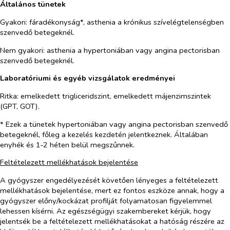
Általános tünetek
Gyakori: fáradékonyság*, asthenia a krónikus szívelégtelenségben
szenvedő betegeknél.
Nem gyakori: asthenia a hypertoniában vagy angina pectorisban
szenvedő betegeknél.
Laboratóriumi és egyéb vizsgálatok eredményei
Ritka: emelkedett trigliceridszint, emelkedett májenzimszintek
(GPT, GOT).
* Ezek a tünetek hypertoniában vagy angina pectorisban szenvedő
betegeknél, főleg a kezelés kezdetén jelentkeznek. Általában
enyhék és 1‑2 héten belül megszűnnek.
Feltételezett mellékhatások bejelentése
A gyógyszer engedélyezését követően lényeges a feltételezett
mellékhatások bejelentése, mert ez fontos eszköze annak, hogy a
gyógyszer előny/kockázat profilját folyamatosan figyelemmel
lehessen kísérni. Az egészségügyi szakembereket kérjük, hogy
jelentsék be a feltételezett mellékhatásokat a hatóság részére az