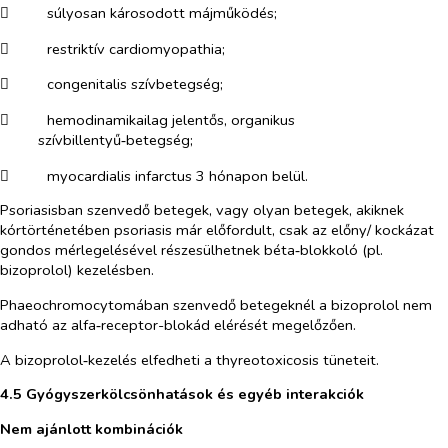
​
súlyosan károsodott májműködés;
​
restriktív cardiomyopathia;
​
congenitalis szívbetegség;
​
hemodinamikailag jelentős, organikus
szívbillentyű‑betegség;
​
myocardialis infarctus 3 hónapon belül.
Psoriasisban szenvedő betegek, vagy olyan betegek, akiknek
kórtörténetében psoriasis már előfordult, csak az előny/ kockázat
gondos mérlegelésével részesülhetnek béta‑blokkoló (pl.
bizoprolol) kezelésben.
Phaeochromocytomában szenvedő betegeknél a bizoprolol nem
adható az alfa‑receptor-blokád elérését megelőzően.
A bizoprolol‑kezelés elfedheti a thyreotoxicosis tüneteit.
4.5 Gyógyszerkölcsönhatások és egyéb interakciók
Nem ajánlott kombinációk