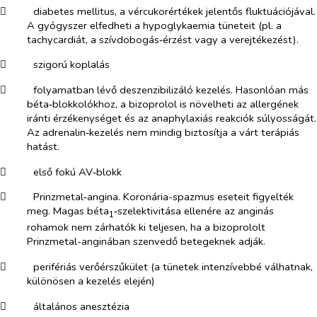
​
diabetes mellitus, a vércukorértékek jelentős fluktuációjával.
A gyógyszer elfedheti a hypoglykaemia tüneteit (pl. a
tachycardiát, a szívdobogás‑érzést vagy a verejtékezést).
​
szigorú koplalás
​
folyamatban lévő deszenzibilizáló kezelés. Hasonlóan más
béta‑blokkolókhoz, a bizoprolol is növelheti az allergének
iránti érzékenységet és az anaphylaxiás reakciók súlyosságát.
Az adrenalin‑kezelés nem mindig biztosítja a várt terápiás
hatást.
​
első fokú AV‑blokk
​
Prinzmetal‑angina. Koronária-spazmus eseteit figyelték
meg. Magas béta
‑szelektivitása ellenére az anginás
1
rohamok nem zárhatók ki teljesen, ha a bizoprololt
Prinzmetal-anginában szenvedő betegeknek adják.
​
perifériás verőérszűkület (a tünetek intenzívebbé válhatnak,
különösen a kezelés elején)
​
általános anesztézia