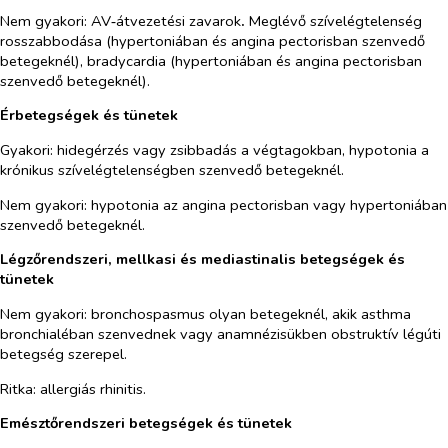
Nem gyakori: AV‑átvezetési zavarok
.
Meglévő szívelégtelenség
rosszabbodása (hypertoniában és angina pectorisban szenvedő
betegeknél), bradycardia (hypertoniában és angina pectorisban
szenvedő betegeknél).
Érbetegségek és tünetek
Gyakori: hidegérzés vagy zsibbadás a végtagokban, hypotonia a
krónikus szívelégtelenségben szenvedő betegeknél.
Nem gyakori: hypotonia az angina pectorisban vagy hypertoniában
szenvedő betegeknél.
Légzőrendszeri, mellkasi és mediastinalis betegségek és
tünetek
Nem gyakori: bronchospasmus olyan betegeknél, akik asthma
bronchialéban szenvednek vagy anamnézisükben obstruktív légúti
betegség szerepel.
Ritka: allergiás rhinitis.
Emésztőrendszeri betegségek és tünetek