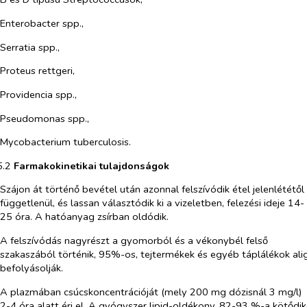
Enterobacter spp.,
Serratia spp.,
Proteus rettgeri,
Providencia spp.,
Pseudomonas spp.,
Mycobacterium tuberculosis.
5.2​
Farmakokinetikai tulajdonságok
Szájon át történő bevétel után azonnal felszívódik étel jelenlététől
függetlenül, és lassan választódik ki a vizeletben, felezési ideje 14-
25 óra. A hatóanyag zsírban oldódik.
A felszívódás nagyrészt a gyomorból és a vékonybél felső
szakaszából történik, 95%-os, tejtermékek és egyéb táplálékok ali
befolyásolják.
A plazmában csúcskoncentrációját (mely 200 mg dózisnál 3 mg/l)
2-4 óra alatt éri el. A gyógyszer lipid-oldékony. 82-93 %-a kötődik