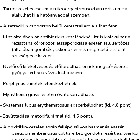
- Tartós kezelés esetén a mikroorganizmusokban rezisztencia
alakulhat ki a hatóanyaggal szemben.
- A tetraciklin csoporton belül keresztallergia állhat fenn.
- Mint általában az antibiotikus kezeléseknél, itt is kialakulhat a
rezisztens kórokozók elszaporodása esetén felülfertőzés
(általában gombák), ekkor az ennek megfelelő terápiát
szükséges elkezdeni.
- Nyelőcső kifekélyesedés előfordulhat, ennek megelőzésére a
gyógyszert sok vízzel kell bevenni.
- Porphyriás tünetek jelentkezhetnek.
- Myasthenia gravis esetén óvatosan adható.
- Systemas lupus erythematosus exacerbálódhat (ld. 4.8 pont).
Együttadása metoxifluránnal (ld. 4.5 pont).
-
- A doxiciklin-kezelés során fellépő súlyos hasmenés esetén
pseudomembranosus colitisre kell gondolni, ezért az ilyenkor
szükséges diagnosztikus és terápiás lépéseket meg kell tenni.