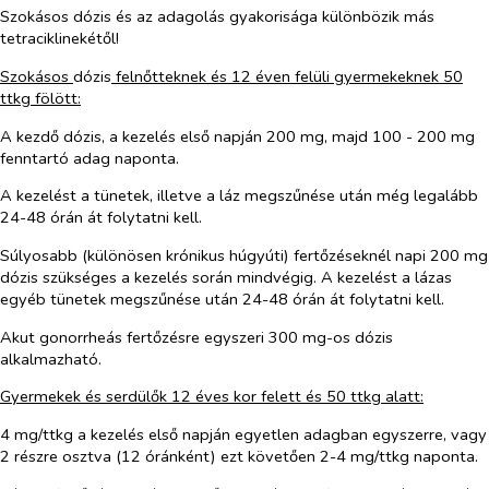
Szokásos dózis és az adagolás gyakorisága különbözik más
tetraciklinekétől!
Szokásos
dózis
felnőtteknek és 12 éven felüli gyermekeknek 50
ttkg fölött:
A kezdő dózis, a kezelés első napján 200 mg, majd 100 - 200 mg
fenntartó adag naponta.
A kezelést a tünetek, illetve a láz megszűnése után még legalább
24-48 órán át folytatni kell.
Súlyosabb (különösen krónikus húgyúti) fertőzéseknél napi 200 mg
dózis szükséges a kezelés során mindvégig. A kezelést a lázas
egyéb tünetek megszűnése után 24-48 órán át folytatni kell.
Akut gonorrheás fertőzésre egyszeri 300 mg-os dózis
alkalmazható.
Gyermekek és serdülők 12 éves kor felett és 50 ttkg alatt:
4 mg/ttkg a kezelés első napján egyetlen adagban egyszerre, vagy
2 részre osztva (12 óránként) ezt követően 2-4 mg/ttkg naponta.