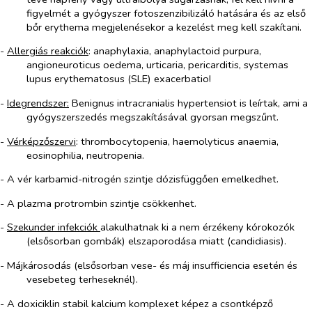
figyelmét a gyógyszer fotoszenzibilizáló hatására és az első
bőr erythema megjelenésekor a kezelést meg kell szakítani.
-
Allergiás reakciók
: anaphylaxia, anaphylactoid purpura,
angioneuroticus oedema, urticaria, pericarditis, systemas
lupus erythematosus (SLE) exacerbatio!
-
Idegrendszer:
Benignus intracranialis hypertensiot is leírtak, ami a
gyógyszerszedés megszakításával gyorsan megszűnt.
-
Vérképzőszervi
: thrombocytopenia, haemolyticus anaemia,
eosinophilia, neutropenia.
- A vér karbamid-nitrogén szintje dózisfüggően emelkedhet.
- A plazma protrombin szintje csökkenhet.
-
Szekunder infekciók
alakulhatnak ki a nem érzékeny kórokozók
(elsősorban gombák) elszaporodása miatt (candidiasis).
- Májkárosodás (elsősorban vese- és máj insufficiencia esetén és
vesebeteg terheseknél).
- A doxiciklin stabil kalcium komplexet képez a csontképző