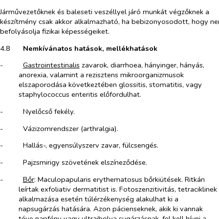
Járművezetőknek és baleseti veszéllyel járó munkát végzőknek a
készítmény csak akkor alkalmazható, ha bebizonyosodott, hogy n
befolyásolja fizikai képességeiket.
4.8​
Nemkívánatos hatások, mellékhatások
-​
Gastrointestinalis
zavarok, diarrhoea, hányinger, hányás,
anorexia, valamint a rezisztens mikroorganizmusok
elszaporodása következtében glossitis, stomatitis, vagy
staphylococcus enteritis előfordulhat
.
-​
Nyelőcső fekély.
-​
Vázizomrendszer (arthralgia).
-​
Hallás-, egyensúlyszerv zavar, fülcsengés.
-​
Pajzsmirigy szövetének elszíneződése.
-​
Bőr
: Maculopapularis erythematosus bőrkiütések. Ritkán
leírtak exfoliativ dermatitist is. Fotoszenzitivitás, tetraciklinek
alkalmazása esetén túlérzékenység alakulhat ki a
napsugárzás hatására. Azon pácienseknek, akik ki vannak
téve napfény vagy ultraibolya sugárzásnak, fel kell hívni a