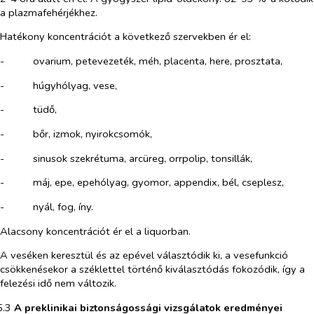
a plazmafehérjékhez.
Hatékony koncentrációt a következő szervekben ér el:
-​
ovarium, petevezeték, méh, placenta, here, prosztata,
-​
húgyhólyag, vese,
-​
tüdő,
-​
bőr, izmok, nyirokcsomók,
-​
sinusok szekrétuma, arcüreg, orrpolip, tonsillák,
-​
máj, epe, epehólyag, gyomor, appendix, bél, cseplesz,
-​
nyál, fog, íny.
Alacsony koncentrációt ér el a liquorban.
A veséken keresztül és az epével választódik ki, a vesefunkció
csökkenésekor a széklettel történő kiválasztódás fokozódik, így a
felezési idő nem változik.
5.3​
A preklinikai biztonságossági vizsgálatok eredményei