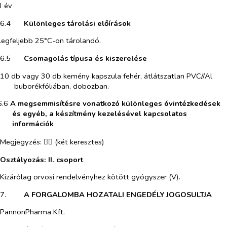
3 év
6.4​
Különleges tárolási előírások
Legfeljebb 25°C-on tárolandó.
6.5​
Csomagolás típusa és kiszerelése
10 db vagy 30 db kemény kapszula fehér, átlátszatlan PVC//Al
buborékfóliában, dobozban.
6.6​
A megsemmisítésre vonatkozó különleges óvintézkedések
és egyéb, a készítmény kezelésével kapcsolatos
információk
Megjegyzés:
(két keresztes)

Osztályozás: II. csoport
Kizárólag orvosi rendelvényhez kötött gyógyszer (V).
7.​
A FORGALOMBA HOZATALI ENGEDÉLY JOGOSULTJA
PannonPharma Kft.