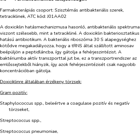
Farmakoterápiás csoport: Szisztémás antibakteriális szerek,
tetraciklinek, ATC kód: J01AA02
A doxiciklin hatásmechanizmusa hasonló, antibakteriális spektruma
viszont szélesebb, mint a tetracikliné. A doxiciklin bakteriosztatikus
hatású antibiotikum. A bakteriális riboszóma 30 S alapegységhez
kötődve megakadályozza, hogy a tRNS által szállított aminosav
beépüljön a peptidláncba, így gátolja a fehérjeszintézist. A
baktériumba aktív transzporttal jut be, ez a transzportrendszer az
emlőssejtekből hiányzik, így azok fehérjeszintézisét csak nagyobb
koncentrációban gátolja.
Doxiciklinre általában érzékeny törzsek:
Gram pozitív:
Staphylococcus spp., beleértve a coagulase pozitív és negatív
törzseket,
Streptococcus spp.,
Streptococcus pneumoniae,