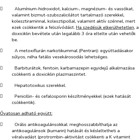
​
Alumínium-hidroxidot, kalcium-, magnézium- és vassókat,
valamint bizmut-szubszalicilátot tartalmazó szerekkel,
kolesztiraminnal, kolesztipollal, valamint aktív szénnel, mert
ezek csökkentik a felszívódást.
Ha szedésük elkerülhetetlen
, a
doxiciklin bevétele után legalább 3 óra eltelte után vehetők
be.
​
A metoxiflurán narkotikummal (Pentran): együttadásakor
súlyos, néha fatális vesekárosodás lehetséges.
​
Barbiturátok, fenitoin, karbamazepin egyidejű alkalmazása
csökkenti a doxiciklin plazmaszintet.
​
Hepatotoxikus szerekkel.
​
Penicillin- és cefalosporin készítményekkel (ezek hatását
csökkentik).
Óvatosan adható együtt:
​
Orális antikoagulánsokkal: meghosszabbíthatja az
antikoagulánsok (kumarin) hatását és késleltetheti a
véralvadást (protrombin-aktivitást csökkenti a K vitamint