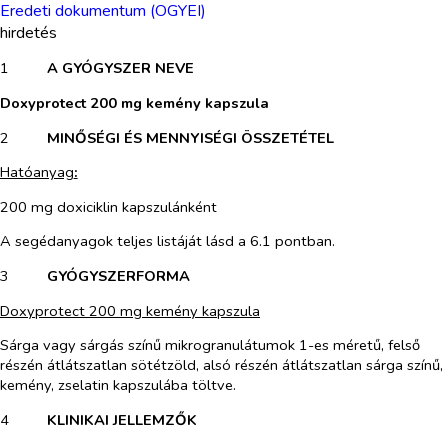
Eredeti dokumentum (OGYEI)
hirdetés
1​
A GYÓGYSZER NEVE
Doxyprotect 200 mg kemény kapszula
2​
MINŐSÉGI ÉS MENNYISÉGI ÖSSZETÉTEL
Hatóanyag
:
200 mg doxiciklin kapszulánként
A segédanyagok teljes listáját lásd a 6.1 pontban.
3​
GYÓGYSZERFORMA
Doxyprotect
200 mg kemény kapszula
Sárga vagy sárgás színű mikrogranulátumok 1-es méretű, felső
részén átlátszatlan sötétzöld, alsó részén átlátszatlan sárga színű,
kemény, zselatin kapszulába töltve.
4​
KLINIKAI JELLEMZŐK