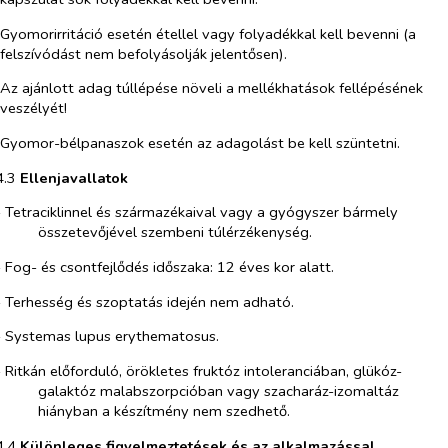
Gyomorirritáció esetén étellel vagy folyadékkal kell bevenni (a
felszívódást nem befolyásolják jelentősen).
Az ajánlott adag túllépése növeli a mellékhatások fellépésének
veszélyét!
Gyomor-bélpanaszok esetén az adagolást be kell szüntetni.
4.3​
Ellenjavallatok
- Tetraciklinnel és származékaival vagy a gyógyszer bármely
összetevőjével szembeni túlérzékenység.
- Fog- és csontfejlődés időszaka: 12 éves kor alatt.
- Terhesség és szoptatás idején nem adható.
- Systemas lupus erythematosus.
- Ritkán előforduló, örökletes fruktóz intoleranciában, glükóz-
galaktóz malabszorpcióban vagy szacharáz-izomaltáz
hiányban a készítmény nem szedhető.
4.4​
Különleges figyelmeztetések és az alkalmazással