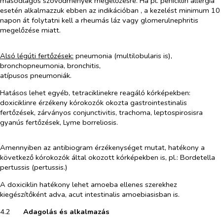
másodlagos szövődmények megelőzésre. Ha pl. penicillin allergia
esetén alkalmazzuk ebben az indikációban , a kezelést minimum 10
napon át folytatni kell a rheumás láz vagy glomerulnephritis
megelőzése miatt.
Alsó légúti fertőzések:
pneumonia (multilobularis is),
bronchopneumonia, bronchitis,
atípusos pneumoniák.
Hatásos lehet egyéb, tetraciklinekre reagáló kórképekben:
doxiciklinre érzékeny kórokozók okozta gastrointestinalis
fertőzések, zárványos conjunctivitis, trachoma, leptospirosisra
gyanús fertőzések, Lyme borreliosis.
Amennyiben az antibiogram érzékenységet mutat, hatékony a
következő kórokozók által okozott kórképekben is, pl.:
Bordetella
pertussis
(pertussis.)
A doxiciklin hatékony lehet amoeba ellenes szerekhez
kiegészítőként adva, acut intestinalis amoebiasisban is.
4.2​
Adagolás és alkalmazás