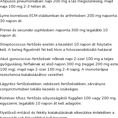
Atípusos pneumoniában: napi 200 mg a láz megszűnéséig, majd
napi 100 mg 2-3 héten át.
Lyme borreliosis ECM stádiumban és arthritisben: 200 mg naponta
30 napon át.
Primer és secunder syphilisben: naponta 300 mg legalább 10
napon át.
Streptococcus-fertőzés esetén a kezelést 10 napon át folytatni
kell. A beteg figyelmét fel kell hívni a fotoszenzibilizáló hatásra!
Akut gonococcus-fertőzések: nőknek napi 2-szer 100 mg a teljes
gyógyulásig, férfiaknak az első napon 300 mg (reggel 200 mg este
100 mg), majd napi 2-szer 100 mg 2-4 napig. A monoterápia
rezisztencia kialakulásához vezethet.
Lágyrész fertőzésekben, sebészeti fertőzésekben, zárványos
conjunctivitisben lokális kezelés is szükséges.
Kiütéses tífusz: fertőzés súlyosságától függően 100 vagy 200 mg
egyszerre, legalább 10 napon át kell adagolni.
Nyelőcső-irritáció és fekély kialakulásának elkerülése érdekében a
kapszulát sok folyadékkal kell bevenni.