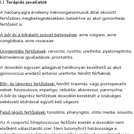
4.1​
Terápiás javallatok
A hatóanyagra érzékeny mikroorganizmusok által okozott
fertőzéses megbetegedésekben, beleértve az akut gonorrheás
fertőzést is.
A bőr és a bőralatti szövet betegségei
:
acne vulgaris, acne
conglobata, acne rosaceae.
Urogenitális fertőzések
: cervicitis, cystitis, urethritis, pyelonephritis,
kismedencei gyulladások, prostatitis.
A doxiciklin egyszeri adagjával hatékonyan kezelhető az akut
gonococcus eredetű anterior urethritis felnőtt férfiaknál
.
Bőr- és lágyrész fertőzések:
felnőtt traumás, vagy postoperatív
sebek, furunculosis, impetigo, cellulitis, abscessus, paronychia.
A bőr és lágyrész fertőzések doxiciklin kezelését a szükséges
sebészeti ellátással együtt kell végezni.
Felső légúti fertőzések:
tonsillitis, pharyngitis, otitis media, sinusitis.
Az A csoportú Streptococcus fertőzés esetén a doxiciklin nem
elsőként választandó szer. Nem bizonyított hatásossága a