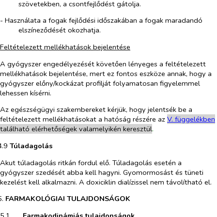
szövetekben, a csontfejlődést gátolja.
- Használata a fogak fejlődési időszakában a fogak maradandó
elszíneződését okozhatja.
Feltételezett mellékhatások bejelentése
A gyógyszer engedélyezését követően lényeges a feltételezett
mellékhatások bejelentése, mert ez fontos eszköze annak, hogy a
gyógyszer előny/kockázat profilját folyamatosan figyelemmel
lehessen kísérni.
Az egészségügyi szakembereket kérjük, hogy jelentsék be a
feltételezett mellékhatásokat a hatóság részére az
V. füg
g
elékben
található elérhetőségek valamelyikén keresztül
.
4.9​
Túladagolás
Akut túladagolás ritkán fordul elő. Túladagolás esetén a
gyógyszer szedését abba kell hagyni. Gyomormosást és tüneti
kezelést kell alkalmazni. A doxiciklin dialízissel nem távolítható el.
5.​
FARMAKOLÓGIAI TULAJDONSÁGOK
5.1​
Farmakodinámiás tulajdonságok