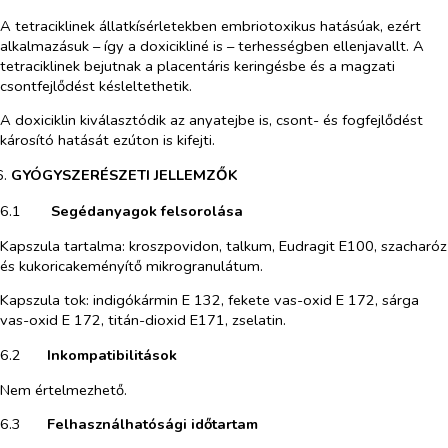
A tetraciklinek állatkísérletekben embriotoxikus hatásúak, ezért
alkalmazásuk – így a doxicikliné is – terhességben ellenjavallt. A
tetraciklinek bejutnak a placentáris keringésbe és a magzati
csontfejlődést késleltethetik.
A doxiciklin kiválasztódik az anyatejbe is, csont- és fogfejlődést
károsító hatását ezúton is kifejti.
6.​
GYÓGYSZERÉSZETI JELLEMZŐK
6.1​
Segédanyagok felsorolása
Kapszula tartalma: kroszpovidon, talkum, Eudragit E100, szacharóz
és kukoricakeményítő mikrogranulátum.
Kapszula tok: indigókármin E 132, fekete vas-oxid E 172, sárga
vas-oxid E 172, titán-dioxid E171, zselatin.
6.2​
Inkompatibilitások
Nem értelmezhető.
6.3​
Felhasználhatósági időtartam