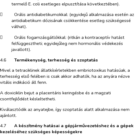
termelő
E. coli
esetleges elpusztítása következtében).
​
Orális antidiabetikumokkal: (egyidejű alkalmazása esetén az
antidiabetikum dózisának csökkentése esetleg szükségessé
válhat).
​
Orális fogamzásgátlókkal: (ritkán a kontraceptív hatást
felfüggesztheti; egyidejűleg nem hormonális védekezés
javallott).
4.6​
Termékenység, terhesség és szoptatás
Mivel a tetraciklinek állatkísérletekben embriotoxikus hatásúak, a
terhesség első felében is csak akkor adhatók, ha az anyára nézve
vitális indikáció áll fenn.
A doxiciklin bejut a placentáris keringésbe és a magzati
csontfejlődést késleltetheti.
Kiválasztódik az anyatejbe, így szoptatás alatt alkalmazása nem
ajánlott.
4.7​
A készítmény hatásai a gépjárművezetéshez és a gépek
kezeléséhez szükséges képességekre