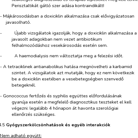
Perisztaltikát gátló szer adása kontraindikált!
- Májkárosodásban a doxiciklin alkalmazása csak elővigyázatosan
javasolható.
-​
Újabb vizsgálatok igazolják, hogy a doxiciklin alkalmazása a
javasolt adagokban nem vezet antibiotikum
felhalmozódáshoz vesekárosodás esetén sem.
-​
A haemodialysis nem változtatja meg a felezési időt.
- A tetraciklinek antianabolikus hatása megnövelheti a karbamid
szintet. A vizsgálatok azt mutatják, hogy ez nem következik
be a doxiciklin esetében a vesebetegségben szenvedő
betegeknél.
-
Gonococcus fertőzés és syphilis együttes előfordulásának
gyanúja esetén a megfelelő diagnosztikus teszteket el kell
végezni: legalább 4 hónapon át havonta szerológiai
ellenőrzés szükséges.
4.5​
Gyógyszerkölcsönhatások és egyéb interakciók
Nem adható együtt: