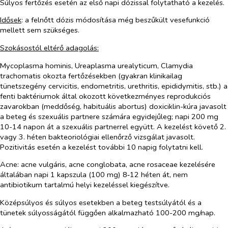
Súlyos fertőzés esetén az első napi dózissal folytatható a kezelés.
Idősek
: a felnőtt dózis módosítása még beszűkült vesefunkció
mellett sem szükséges.
Szokásostól eltérő adagolás:
Mycoplasma hominis, Ureaplasma urealyticum, Clamydia
trachomatis
okozta fertőzésekben (gyakran klinikailag
tünetszegény cervicitis, endometritis, urethritis, epididymitis, stb.) a
fenti baktériumok által okozott következményes reprodukciós
zavarokban (meddőség, habituális abortus) doxiciklin-kúra javasolt
a beteg és szexuális partnere számára egyidejűleg; napi 200 mg
10-14 napon át a szexuális partnerrel együtt. A kezelést követő 2.
vagy 3. héten bakteoriológiai ellenőrző vizsgálat javasolt.
Pozitivitás esetén a kezelést további 10 napig folytatni kell.
Acne: acne vulgáris, acne conglobata, acne rosaceae kezelésére
általában napi 1 kapszula (100 mg) 8‑12 héten át, nem
antibiotikum tartalmú helyi kezeléssel kiegészítve.
Középsúlyos és súlyos esetekben a beteg testsúlyától és a
tünetek súlyosságától függően alkalmazható 100-200 mg/nap.