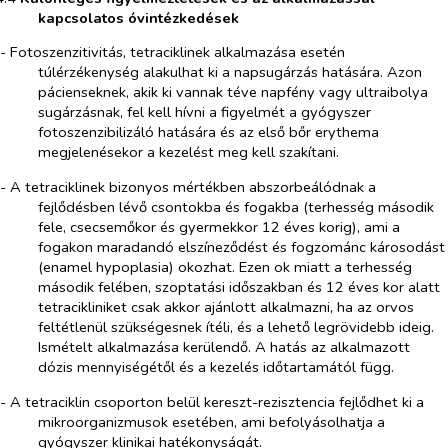
kapcsolatos óvintézkedések
- Fotoszenzitivitás, tetraciklinek alkalmazása esetén
túlérzékenység alakulhat ki a napsugárzás hatására. Azon
pácienseknek, akik ki vannak téve napfény vagy ultraibolya
sugárzásnak, fel kell hívni a figyelmét a gyógyszer
fotoszenzibilizáló hatására és az első bőr erythema
megjelenésekor a kezelést meg kell szakítani.
- A tetraciklinek bizonyos mértékben abszorbeálódnak a
fejlődésben lévő csontokba és fogakba (terhesség második
fele, csecsemőkor és gyermekkor 12 éves korig), ami a
fogakon maradandó elszíneződést és fogzománc károsodást
(enamel hypoplasia) okozhat. Ezen ok miatt a terhesség
második felében, szoptatási időszakban és 12 éves kor alatt
tetracikliniket csak akkor ajánlott alkalmazni, ha az orvos
feltétlenül szükségesnek ítéli, és a lehető legrövidebb ideig.
Ismételt alkalmazása kerülendő. A hatás az alkalmazott
dózis mennyiségétől és a kezelés időtartamától függ.
- A tetraciklin csoporton belül kereszt-rezisztencia fejlődhet ki a
mikroorganizmusok esetében, ami befolyásolhatja a
gyógyszer klinikai hatékonyságát.