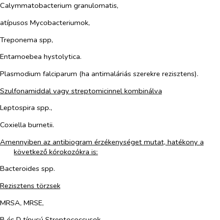
Calymmatobacterium granulomatis,
atípusos Mycobacteriumok,
Treponema spp,
Entamoebea hystolytica.
Plasmodium falciparum (ha antimaláriás szerekre rezisztens).
Szulfonamiddal vagy streptomicinnel kombinálva
Leptospira spp.,
Coxiella burnetii.
Amennyiben az antibiogram érzékenységet mutat, hatékony a
következő kórokozókra is:
Bacteroides spp.
Rezisztens törzsek
MRSA, MRSE,
B és D típusú
Streptococcusok,