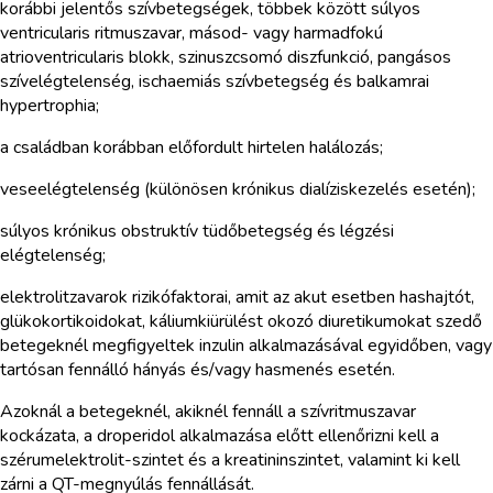
korábbi jelentős szívbetegségek, többek között súlyos
ventricularis ritmuszavar, másod- vagy harmadfokú
atrioventricularis blokk, szinuszcsomó diszfunkció, pangásos
szívelégtelenség, ischaemiás szívbetegség és balkamrai
hypertrophia;
a családban korábban előfordult hirtelen halálozás;
veseelégtelenség (különösen krónikus dialíziskezelés esetén);
súlyos krónikus obstruktív tüdőbetegség és légzési
elégtelenség;
elektrolitzavarok rizikófaktorai, amit az akut esetben hashajtót,
glükokortikoidokat, káliumkiürülést okozó diuretikumokat szedő
betegeknél megfigyeltek inzulin alkalmazásával egyidőben, vagy
tartósan fennálló hányás és/vagy hasmenés esetén.
Azoknál a betegeknél, akiknél fennáll a szívritmuszavar
kockázata, a droperidol alkalmazása előtt ellenőrizni kell a
szérumelektrolit-szintet és a kreatininszintet, valamint ki kell
zárni a QT-megnyúlás fennállását.