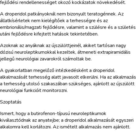
fejlődési rendellenességet okozó kockázatok növekedését.
A droperidol patkányoknál nem bizonyult teratogénnek. Az
állatkísérletek nem kielégítőek a terhességre és az
embrionális/magzati fejlődésre, valamint a szülésre és a születés
utáni fejlődésre kifejtett hatások tekintetében.
Azoknak az anyáknak az újszülöttjeinél, akiket tartósan nagy
dózisú neuroleptikumokkal kezeltek, átmeneti extrapiramidális
jellegű neurológiai zavarokról számoltak be.
A gyakorlatban megelőző intézkedésként a droperidol
alkalmazását terhesség alatt javasolt elkerülni. Ha az alkalmazás
a terhesség utolsó szakaszában szükséges, ajánlott az újszülött
neurológiai funkcióit monitorozni.
Szoptatás
Ismert, hogy a butirofenon-típusú neuroleptikumok
kiválasztódnak az anyatejbe; a droperidol alkalmazását egyszeri
alkalomra kell korlátozni. Az ismételt alkalmazás nem ajánlott.