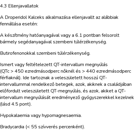
4.3 Ellenjavallatok
A Droperidol Kalceks alkalmazása ellenjavallt az alábbiak
fennállása esetén:
A készítmény hatóanyagával vagy a 6.1 pontban felsorolt
bármely segédanyagával szembeni túlérzékenység.
Butirofenonokkal szembeni túlérzékenység.
Ismert vagy feltételezett QT-intervallum megnyúlás
(QTc > 450 ezredmásodperc nőknél és > 440 ezredmásodperc
férfiaknál). Ide tartoznak a veleszületett hosszú QT-
intervallummal rendelkező betegek, azok, akiknek a családjában
előfordult veleszületett QT-megnyúlás, és azok, akiket a QT-
intervallum megnyúlását eredményező gyógyszerekkel kezelnek
(lásd 4.5 pont).
Hypokalaemia vagy hypomagnesaemia.
Bradycardia (< 55 szívverés percenként).