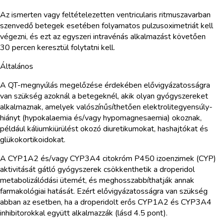
Az ismerten vagy feltételezetten ventricularis ritmuszavarban
szenvedő betegek esetében folyamatos pulzusoximetriát kell
végezni, és ezt az egyszeri intravénás alkalmazást követően
30 percen keresztül folytatni kell.
Általános
A QT-megnyúlás megelőzése érdekében elővigyázatosságra
van szükség azoknál a betegeknél, akik olyan gyógyszereket
alkalmaznak, amelyek valószínűsíthetően elektrolitegyensúly-
hiányt (hypokalaemia és/vagy hypomagnesaemia) okoznak,
például káliumkiürülést okozó diuretikumokat, hashajtókat és
glükokortikoidokat.
A CYP1A2 és/vagy CYP3A4 citokróm P450 izoenzimek (CYP)
aktivitását gátló gyógyszerek csökkenthetik a droperidol
metabolizálódási ütemét, és meghosszabbíthatják annak
farmakológiai hatását. Ezért elővigyázatosságra van szükség
abban az esetben, ha a droperidolt erős CYP1A2 és CYP3A4
inhibitorokkal együtt alkalmazzák (lásd 4.5 pont).