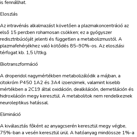
is fennállhat.
Eloszlás
Az intravénás alkalmazást követően a plazmakoncentráció az
első 15 percben rohamosan csökken; ez a gyógyszer
redisztribúcióját jelenti és független a metabolizmustól. A
plazmafehérjékhez való kötődés 85–90%-os. Az eloszlási
térfogat kb. 1,5 l/ttkg.
Biotranszformáció
A droperidol nagymértékben metabolizálódik a májban, a
citokróm P450 1A2 és 3A4 izoenzimek, valamint kisebb
mértékben a 2C19 által oxidáción, dealkiláción, demetiláción és
hidroxiláción megy keresztül. A metabolitok nem rendelkeznek
neuroleptikus hatással.
Elimináció
A kiválasztás főként az anyagcserén keresztül megy végbe,
75%-ban a vesén keresztül ürül. A hatóanyag mindössze 1%-a