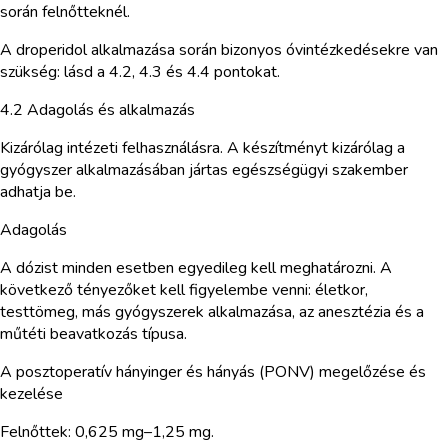
során felnőtteknél.
A droperidol alkalmazása során bizonyos óvintézkedésekre van
szükség: lásd a 4.2, 4.3 és 4.4 pontokat.
4.2 Adagolás és alkalmazás
Kizárólag intézeti felhasználásra. A készítményt kizárólag a
gyógyszer alkalmazásában jártas egészségügyi szakember
adhatja be.
Adagolás
A dózist minden esetben egyedileg kell meghatározni. A
következő tényezőket kell figyelembe venni: életkor,
testtömeg, más gyógyszerek alkalmazása, az anesztézia és a
műtéti beavatkozás típusa.
A posztoperatív hányinger és hányás (PONV) megelőzése és
kezelése
Felnőttek: 0,625 mg–1,25 mg.