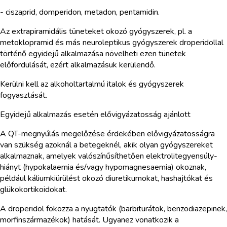
- ciszaprid, domperidon, metadon, pentamidin.
Az extrapiramidális tüneteket okozó gyógyszerek, pl. a
metoklopramid és más neuroleptikus gyógyszerek droperidollal
történő egyidejű alkalmazása növelheti ezen tünetek
előfordulását, ezért alkalmazásuk kerülendő.
Kerülni kell az alkoholtartalmú italok és gyógyszerek
fogyasztását.
Egyidejű alkalmazás esetén elővigyázatosság ajánlott
A QT-megnyúlás megelőzése érdekében elővigyázatosságra
van szükség azoknál a betegeknél, akik olyan gyógyszereket
alkalmaznak, amelyek valószínűsíthetően elektrolitegyensúly-
hiányt (hypokalaemia és/vagy hypomagnesaemia) okoznak,
például káliumkiürülést okozó diuretikumokat, hashajtókat és
glükokortikoidokat.
A droperidol fokozza a nyugtatók (barbiturátok, benzodiazepinek,
morfinszármazékok) hatását. Ugyanez vonatkozik a