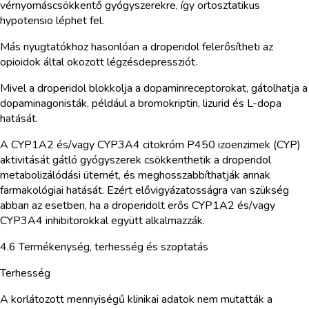
vérnyomáscsökkentő gyógyszerekre, így ortosztatikus
hypotensio léphet fel.
Más nyugtatókhoz hasonlóan a droperidol felerősítheti az
opioidok által okozott légzésdepressziót.
Mivel a droperidol blokkolja a dopaminreceptorokat, gátolhatja a
dopaminagonisták, például a bromokriptin, lizurid és L-dopa
hatását.
A CYP1A2 és/vagy CYP3A4 citokróm P450 izoenzimek (CYP)
aktivitását gátló gyógyszerek csökkenthetik a droperidol
metabolizálódási ütemét, és meghosszabbíthatják annak
farmakológiai hatását. Ezért elővigyázatosságra van szükség
abban az esetben, ha a droperidolt erős CYP1A2 és/vagy
CYP3A4 inhibitorokkal együtt alkalmazzák.
4.6 Termékenység, terhesség és szoptatás
Terhesség
A korlátozott mennyiségű klinikai adatok nem mutatták a