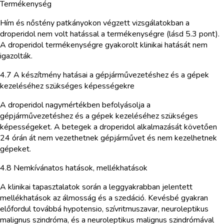
Termékenység
Hím és nőstény patkányokon végzett vizsgálatokban a
droperidol nem volt hatással a termékenységre (lásd 5.3 pont).
A droperidol termékenységre gyakorolt klinikai hatását nem
igazolták.
4.7 A készítmény hatásai a gépjárművezetéshez és a gépek
kezeléséhez szükséges képességekre
A droperidol nagymértékben befolyásolja a
gépjárművezetéshez és a gépek kezeléséhez szükséges
képességeket. A betegek a droperidol alkalmazását követően
24 órán át nem vezethetnek gépjárművet és nem kezelhetnek
gépeket.
4.8 Nemkívánatos hatások, mellékhatások
A klinikai tapasztalatok során a leggyakrabban jelentett
mellékhatások az álmosság és a szedáció. Kevésbé gyakran
előfordul továbbá hypotensio, szívritmuszavar, neuroleptikus
malignus szindróma, és a neuroleptikus malignus szindrómával