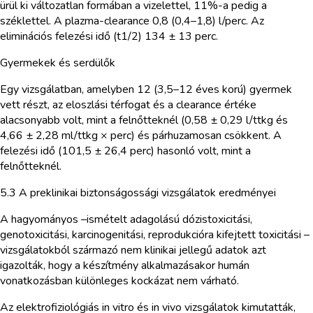
ürül ki változatlan formában a vizelettel, 11%-a pedig a
széklettel. A plazma-clearance 0,8 (0,4–1,8) l/perc. Az
eliminációs felezési idő (t1/2) 134 ± 13 perc.
Gyermekek és serdülők
Egy vizsgálatban, amelyben 12 (3,5–12 éves korú) gyermek
vett részt, az eloszlási térfogat és a clearance értéke
alacsonyabb volt, mint a felnőtteknél (0,58 ± 0,29 l/ttkg és
4,66 ± 2,28 ml/ttkg × perc) és párhuzamosan csökkent. A
felezési idő (101,5 ± 26,4 perc) hasonló volt, mint a
felnőtteknél.
5.3 A preklinikai biztonságossági vizsgálatok eredményei
A hagyományos –ismételt adagolású dózistoxicitási,
genotoxicitási, karcinogenitási, reprodukcióra kifejtett toxicitási –
vizsgálatokból származó nem klinikai jellegű adatok azt
igazolták, hogy a készítmény alkalmazásakor humán
vonatkozásban különleges kockázat nem várható.
Az elektrofiziológiás in vitro és in vivo vizsgálatok kimutatták,