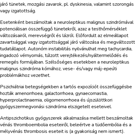
járó tünetek, mozgási zavarok, pl. dyskinesia, valamint szorongás
vagy izgatottság.
Esetenként beszámoltak a neuroleptikus malignus szindrómával
potenciálisan összefüggő tünetekről, azaz a testhőmérséklet
változásairól, merevségről és lázról. Előfordult az elmeállapot
zavartsággal vagy izgatottsággal járó változása és megváltozott
tudatállapot. Autonóm instabilitás nyilvánulhat meg tachycardia,
ingadozó vérnyomás, túlzott verejtékezés/nyáltermelődés és
remegés formájában. Szélsőséges esetekben a neuroleptikus
malignus szindróma kómához, vese- és/vagy máj-epeúti
problémákhoz vezethet.
Pszichiátriai betegségekben a tartós expozíciót összefüggésbe
hozták amenorrhoea, galactorrhoea, gynaecomastia,
hyperprolactinaemia, oligomenorrhoea és újszülöttkori
gyógyszermegvonási szindróma elszigetelt eseteivel.
Antipszichotikus gyógyszerek alkalmazása mellett beszámoltak
vénás thromboembolia eseteiről, beleértve a tüdőembólia és a
mélyvénás thrombosis eseteit is (a gyakoriság nem ismert).