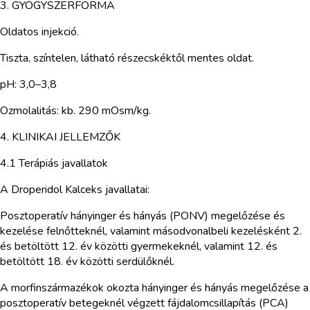
3. GYÓGYSZERFORMA
Oldatos injekció.
Tiszta, színtelen, látható részecskéktől mentes oldat.
pH: 3,0–3,8
Ozmolalitás: kb. 290 mOsm/kg.
4. KLINIKAI JELLEMZŐK
4.1 Terápiás javallatok
A Droperidol Kalceks javallatai:
Posztoperatív hányinger és hányás (PONV) megelőzése és
kezelése felnőtteknél, valamint másodvonalbeli kezelésként 2.
és betöltött 12. év közötti gyermekeknél, valamint 12. és
betöltött 18. év közötti serdülőknél.
A morfinszármazékok okozta hányinger és hányás megelőzése a
posztoperatív betegeknél végzett fájdalomcsillapítás (PCA)