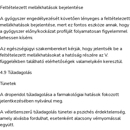
Feltételezett mellékhatások bejelentése
A gyógyszer engedélyezését követően lényeges a feltételezett
mellékhatások bejelentése, mert ez fontos eszköze annak, hogy
a gyógyszer előny/kockázat profilját folyamatosan figyelemmel
lehessen kísérni.
Az egészségügyi szakembereket kérjük, hogy jelentsék be a
feltételezett mellékhatásokat a hatóság részére az V.
függelékben található elérhetőségek valamelyikén keresztül.
4.9 Túladagolás
Tünetek
A droperidol túladagolása a farmakológiai hatások fokozott
jelentkezésében nyilvánul meg.
A véletlenszerű túladagolás tünetei a pszichés érdektelenség,
amely alvásba fordulhat, esetenként alacsony vérnyomással
együtt.