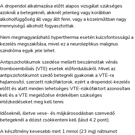
A droperidol alkalmazása előtt alapos vizsgálat szükséges
azoknál a betegeknél, akiknél jelenleg vagy korábban
alkoholfüggőség áll vagy állt fenn, vagy a közelmúltban nagy
mennyiségű alkoholt fogyasztottak.
Nem megmagyarázható hyperthermia esetén kulcsfontosságú a
kezelés megszakítása, mivel ez a neuroleptikus malignus
szindróma egyik jele lehet.
Antipszichotikumok szedése mellett beszámoltak vénás
tromboembóliás (VTE) esetek előfordulásáról. Mivel az
antipszichotikumot szedő betegnél gyakoriak a VTE-ra
hajlamosító, szerzett rizikófaktorok, ezért a droperidol-kezelés
előtt és alatt minden lehetséges VTE-rizikófaktort azonosítani
kell és a VTE megelőzése érdekében szükséges
intézkedéseket meg kell tenni.
Időseknél, illetve vese- és májkárosodásban szenvedő
betegeknél a dózist csökkenteni kell (lásd 4.2 pont).
A készítmény kevesebb mint 1 mmol (23 mg) nátriumot