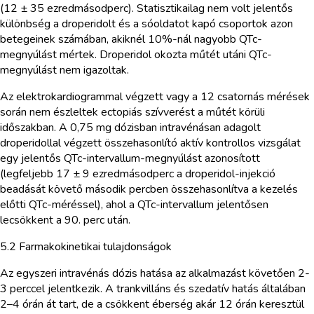
(12 ± 35 ezredmásodperc). Statisztikailag nem volt jelentős
különbség a droperidolt és a sóoldatot kapó csoportok azon
betegeinek számában, akiknél 10%-nál nagyobb QTc-
megnyúlást mértek. Droperidol okozta műtét utáni QTc-
megnyúlást nem igazoltak.
Az elektrokardiogrammal végzett vagy a 12 csatornás mérések
során nem észleltek ectopiás szívverést a műtét körüli
időszakban. A 0,75 mg dózisban intravénásan adagolt
droperidollal végzett összehasonlító aktív kontrollos vizsgálat
egy jelentős QTc-intervallum-megnyúlást azonosított
(legfeljebb 17 ± 9 ezredmásodperc a droperidol-injekció
beadását követő második percben összehasonlítva a kezelés
előtti QTc-méréssel), ahol a QTc-intervallum jelentősen
lecsökkent a 90. perc után.
5.2 Farmakokinetikai tulajdonságok
Az egyszeri intravénás dózis hatása az alkalmazást követően 2-
3 perccel jelentkezik. A trankvilláns és szedatív hatás általában
2–4 órán át tart, de a csökkent éberség akár 12 órán keresztül