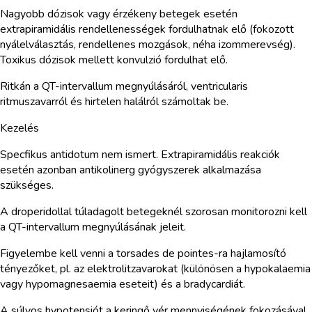
Nagyobb dózisok vagy érzékeny betegek esetén
extrapiramidális rendellenességek fordulhatnak elő (fokozott
nyálelválasztás, rendellenes mozgások, néha izommerevség).
Toxikus dózisok mellett konvulzió fordulhat elő.
Ritkán a QT-intervallum megnyúlásáról, ventricularis
ritmuszavarról és hirtelen halálról számoltak be.
Kezelés
Specfikus antidotum nem ismert. Extrapiramidális reakciók
esetén azonban antikolinerg gyógyszerek alkalmazása
szükséges.
A droperidollal túladagolt betegeknél szorosan monitorozni kell
a QT-intervallum megnyúlásának jeleit.
Figyelembe kell venni a torsades de pointes-ra hajlamosító
tényezőket, pl. az elektrolitzavarokat (különösen a hypokalaemia
vagy hypomagnesaemia eseteit) és a bradycardiát.
A súlyos hypotensiót a keringő vér mennyiségének fokozásával