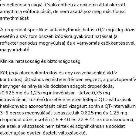
rendellenesen nagy). Csökkentheti az epinefrin által okozott
arrhythmia előfordulását, de nem akadályoz meg más típusú
arrhythmiákat.
A droperidol specifikus antiarrhythmiás hatása 0,2 mg/ttkg dózis
esetén a szívizom összehúzódásra gyakorolt hatással (a
refrakter periódus megnyúlása) és a vérnyomás csökkentésével
magyarázható.
Klinikai hatásosság és biztonságosság
Két (egy placebokontrollos és egy összehasonlító aktív
kontrollos), általános érzéstelenítésben végzett, a posztoperatív
hányinger és hányás kis dózisban adagolt droperidollal
(0,625 mg és 1,25 mg intravénásan, illetve 0,75 mg
intravénásan) történő kezelése esetén fellépő QTc-változások
hatékonyabb azonosítását célzó vizsgálat során a QT-intervallum
3–6 perces megnyúlását tapasztalták 0,625 mg és 1,25 mg
droperidol dózis esetén (15 ± 40 és 22 ± 41 ezredmásodperc),
de ezek a változások nem tértek el szignifikánsan a sóoldat
alkalmazása esetén észlelt változásoktól