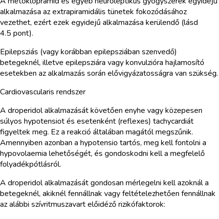
A metoklopramid és egyéb neuroleptikus gyógyszerek egyidejű
alkalmazása az extrapiramidális tünetek fokozódásához
vezethet, ezért ezek egyidejű alkalmazása kerülendő (lásd
4.5 pont).
Epilepsziás (vagy korábban epilepsziában szenvedő)
betegeknél, illetve epilepsziára vagy konvulzióra hajlamosító
esetekben az alkalmazás során elővigyázatosságra van szükség.
Cardiovascularis rendszer
A droperidol alkalmazását követően enyhe vagy közepesen
súlyos hypotensiot és esetenként (reflexes) tachycardiát
figyeltek meg. Ez a reakció általában magától megszűnik.
Amennyiben azonban a hypotensio tartós, meg kell fontolni a
hypovolaemia lehetőségét, és gondoskodni kell a megfelelő
folyadékpótlásról.
A droperidol alkalmazását gondosan mérlegelni kell azoknál a
betegeknél, akiknél fennállnak vagy feltételezhetően fennállnak
az alábbi szívritmuszavart előidéző rizikófaktorok: