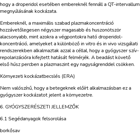
hogy a droperidol esetében embereknél fennáll a QT-intervallum
megnyúlásának kockázata.
Embereknél, a maximális szabad plazmakoncentráció
hozzávetőlegesen négyszer magasabb és huszonötször
alacsonyabb, mint azokra a végpontokra ható droperidol-
koncentráció, amelyeket a különböző in vitro és in vivo vizsgálati
rendszerekben alkalmaztak azzal a céllal, hogy a gyógyszer szív-
repolarizációra kifejtett hatását felmérjék. A beadást követő
első húsz percben a plazmaszint egy nagyságrenddel csökken.
Környezeti kockázatbecslés (ERA)
Nem valószínű, hogy a betegeknek előírt alkalmazásban ez a
gyógyszer kockázatot jelent a környezetre.
6. GYÓGYSZERÉSZETI JELLEMZŐK
6.1 Segédanyagok felsorolása
borkősav