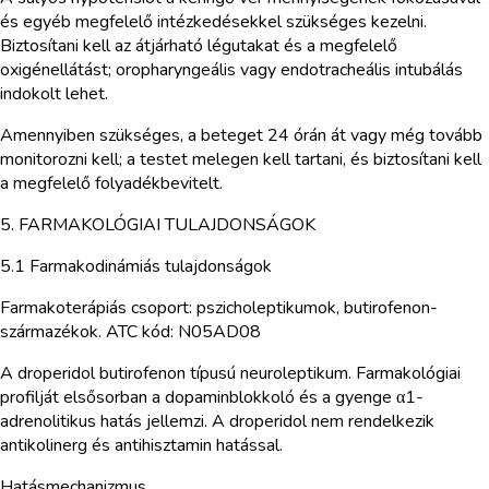
és egyéb megfelelő intézkedésekkel szükséges kezelni.
Biztosítani kell az átjárható légutakat és a megfelelő
oxigénellátást; oropharyngeális vagy endotracheális intubálás
indokolt lehet.
Amennyiben szükséges, a beteget 24 órán át vagy még tovább
monitorozni kell; a testet melegen kell tartani, és biztosítani kell
a megfelelő folyadékbevitelt.
5. FARMAKOLÓGIAI TULAJDONSÁGOK
5.1 Farmakodinámiás tulajdonságok
Farmakoterápiás csoport: pszicholeptikumok, butirofenon-
származékok. ATC kód: N05AD08
A droperidol butirofenon típusú neuroleptikum. Farmakológiai
profilját elsősorban a dopaminblokkoló és a gyenge α1-
adrenolitikus hatás jellemzi. A droperidol nem rendelkezik
antikolinerg és antihisztamin hatással.
Hatásmechanizmus