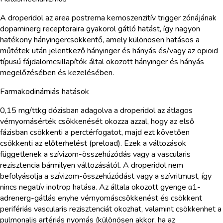
A droperidol az area postrema kemoszenzitív trigger zónájának
dopaminerg receptoraira gyakorol gátló hatást, így nagyon
hatékony hányingercsökkentő, amely különösen hatásos a
műtétek után jelentkező hányinger és hányás és/vagy az opioid
típusú fájdalomcsillapítók által okozott hányinger és hányás
megelőzésében és kezelésében.
Farmakodinámiás hatások
0,15 mg/ttkg dózisban adagolva a droperidol az átlagos
vérnyomásérték csökkenését okozza azzal, hogy az első
fázisban csökkenti a perctérfogatot, majd ezt követően
csökkenti az előterhelést (preload). Ezek a változások
függetlenek a szívizom-összehúzódás vagy a vascularis
rezisztencia bármilyen változásától. A droperidol nem
befolyásolja a szívizom-összehúzódást vagy a szívritmust, így
nincs negatív inotrop hatása. Az általa okozott gyenge α1-
adrenerg-gátlás enyhe vérnyomáscsökkenést és csökkent
perifériás vascularis rezisztenciát okozhat, valamint csökkenhet a
pulmonalis artériás nyomás (különösen akkor, ha az