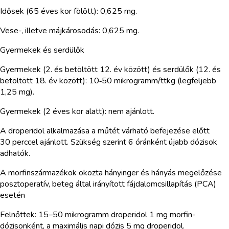
Idősek (65 éves kor fölött): 0,625 mg.
Vese-, illetve májkárosodás: 0,625 mg.
Gyermekek és serdülők
Gyermekek (2. és betöltött 12. év között) és serdülők (12. és
betöltött 18. év között): 10‑50 mikrogramm/ttkg (legfeljebb
1,25 mg).
Gyermekek (2 éves kor alatt): nem ajánlott.
A droperidol alkalmazása a műtét várható befejezése előtt
30 perccel ajánlott. Szükség szerint 6 óránként újabb dózisok
adhatók.
A morfinszármazékok okozta hányinger és hányás megelőzése
posztoperatív, beteg által irányított fájdalomcsillapítás (PCA)
esetén
Felnőttek: 15–50 mikrogramm droperidol 1 mg morfin-
dózisonként, a maximális napi dózis 5 mg droperidol.