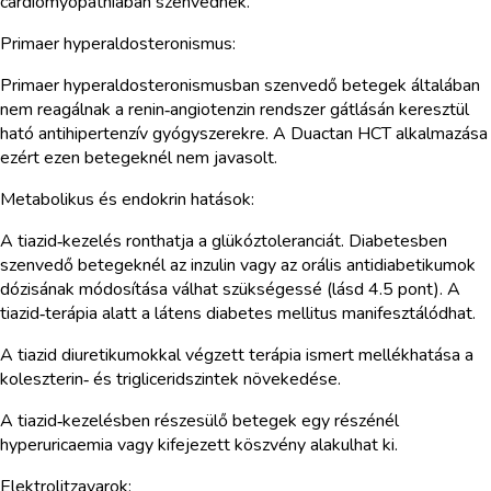
cardiomyopathiában szenvednek.
Primaer hyperaldosteronismus:
Primaer hyperaldosteronismusban szenvedő betegek általában
nem reagálnak a renin‑angiotenzin rendszer gátlásán keresztül
ható antihipertenzív gyógyszerekre. A Duactan HCT alkalmazása
ezért ezen betegeknél nem javasolt.
Metabolikus és endokrin hatások:
A tiazid‑kezelés ronthatja a glükóztoleranciát. Diabetesben
szenvedő betegeknél az inzulin vagy az orális antidiabetikumok
dózisának módosítása válhat szükségessé (lásd 4.5 pont). A
tiazid‑terápia alatt a látens diabetes mellitus manifesztálódhat.
A tiazid diuretikumokkal végzett terápia ismert mellékhatása a
koleszterin‑ és trigliceridszintek növekedése.
A tiazid‑kezelésben részesülő betegek egy részénél
hyperuricaemia vagy kifejezett köszvény alakulhat ki.
Elektrolitzavarok: