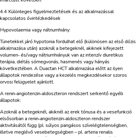
4.4 Különleges figyelmeztetések és az alkalmazással
kapcsolatos óvintézkedések
Hypovolaemia vagy nátriumhiány:
Tünetekkel járó hypotonia fordulhat elő (különösen az első dózis
alkalmazása után) azoknál a betegeknél, akiknek kifejezett
volumen‑ és/vagy nátriumhiányuk van az intenzív diuretikus
terápia, diétás sómegvonás, hasmenés vagy hányás
következtében. A Duactan HCT alkalmazása előtt az ilyen
állapotok rendezése vagy a kezelés megkezdésekor szoros
orvosi felügyelet ajánlott.
A renin‑angiotenzin‑aldoszteron rendszert serkentő egyéb
állapotok:
Azoknál a betegeknél, akiknél az erek tónusa és a vesefunkció
elsősorban a renin‑angiotenzin‑aldoszteron rendszer
aktivitásától függ (pl. súlyos pangásos szívelégtelenségben,
illetve meglévő vesebetegségben – pl. arteria renalis