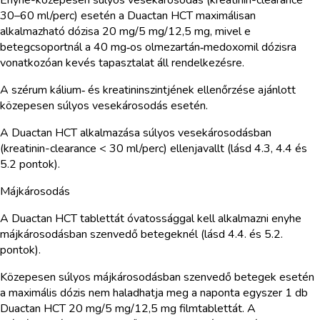
30–60 ml/perc) esetén a Duactan HCT maximálisan
alkalmazható dózisa 20 mg/5 mg/12,5 mg, mivel e
betegcsoportnál a 40 mg‑os olmezartán‑medoxomil dózisra
vonatkozóan kevés tapasztalat áll rendelkezésre.
A szérum kálium‑ és kreatininszintjének ellenőrzése ajánlott
közepesen súlyos vesekárosodás esetén.
A Duactan HCT alkalmazása súlyos vesekárosodásban
(kreatinin-clearance < 30 ml/perc) ellenjavallt (lásd 4.3, 4.4 és
5.2 pontok).
Májkárosodás
A Duactan HCT tablettát óvatossággal kell alkalmazni enyhe
májkárosodásban szenvedő betegeknél (lásd 4.4. és 5.2.
pontok).
Közepesen súlyos májkárosodásban szenvedő betegek esetén
a maximális dózis nem haladhatja meg a naponta egyszer 1 db
Duactan HCT 20 mg/5 mg/12,5 mg filmtablettát. A