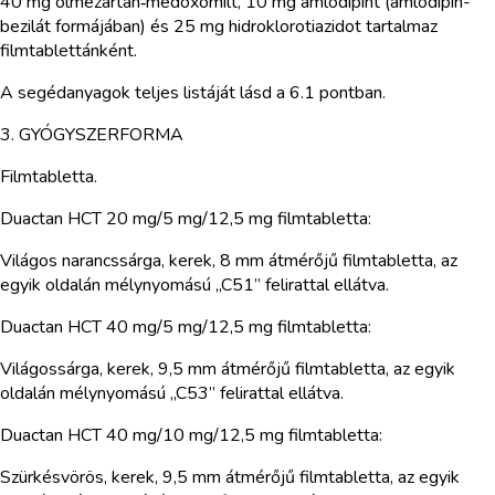
40 mg olmezartán‑medoxomilt, 10 mg amlodipint (amlodipin-
bezilát formájában) és 25 mg hidroklorotiazidot tartalmaz
filmtablettánként.
A segédanyagok teljes listáját lásd a 6.1 pontban.
3. GYÓGYSZERFORMA
Filmtabletta.
Duactan HCT 20 mg/5 mg/12,5 mg filmtabletta:
Világos narancssárga, kerek, 8 mm átmérőjű filmtabletta, az
egyik oldalán mélynyomású „C51” felirattal ellátva.
Duactan HCT 40 mg/5 mg/12,5 mg filmtabletta:
Világossárga, kerek, 9,5 mm átmérőjű filmtabletta, az egyik
oldalán mélynyomású „C53” felirattal ellátva.
Duactan HCT 40 mg/10 mg/12,5 mg filmtabletta:
Szürkésvörös, kerek, 9,5 mm átmérőjű filmtabletta, az egyik