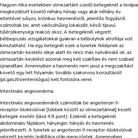
Nagyon ritka esetekben olmezartánt szedő betegeknél a terápia
megkezdését követő néhány hónap vagy akár néhány év
elteltével súlyos, krónikus hasmenésről, jelentős fogyásról
számoltak be, amit valószínűleg lokalizált, késői típusú
túlérzékenységi reakció okoz. A betegeknél végzett
bélbiopsziás vizsgálatokkal gyakran a bélbolyhok atrofiája volt
kimutatható. Ha egy betegnél ezek a tünetek fellépnek az
olmezartán-kezelés ideje alatt és nincs más nyilvánvaló ok, az
olmazartán-kezelést azonnal meg kell szakítani és nem szabad
újraindítani. Amennyiben a hasmenés nem javul a megszakítást
követő egy hét folyamán, további szakorvosi konzultációt
(pl.gasztroenterológus) kell fontolóra venni.
Intestinalis angiooedema
Intestinalis angiooedemáról számoltak be angiotenzin II-
receptor-blokkolóval [többek között az olmezartánnal] kezelt
betegek esetén (lásd 4.8 pont). Ezeknél a betegeknél
abdominalis fájdalom, hányinger, hányás és hasmenés
jelentkezett. A tünetek az angiotenzin II-receptor-blokkolóval
végzett kezelés leállítása után megszűntek. Amennyiben