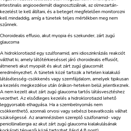
intestinalis angiooedemát diagnosztizálnak, az olmezartán-
kezelést le kell állítani, és a beteget megfelelően monitorozni
kell mindaddig, amíg a tünetek teljes mértékben meg nem
szűnnek.
Choroidealis effusio, akut myopia és szekunder, zárt zugú
glaucoma
A hidroklorotiazid egy szulfonamid, ami idioszinkráziás reakciót
válthat ki, amely látótérkieséssel járó choroidealis effusiót,
átmeneti akut myopiát és akut zárt zugú glaucomát
eredményezhet. A tünetek közé tartozik a hirtelen kialakuló
látásélesség-csökkenés vagy szemfájdalom, amelyek tipikusan
a kezelés megkezdése után órákon-heteken belül jelentkeznek.
A nem kezelt akut zárt zugú glaucoma tartós látásvesztéshez
vezethet. Az elsődleges kezelés a hidroklorotiazid lehető
leggyorsabb elhagyása. Ha a szembelnyomás nem
csökkenthető, azonnali orvosi vagy sebészi beavatkozás válhat
szükségessé. Az anamnézisben szereplő szulfonamid- vagy
penicillinallergia az akut zárt zugú glaucoma kialakulásának
kockázati tényezői közé tartozhat (lásd 4.8 pont).