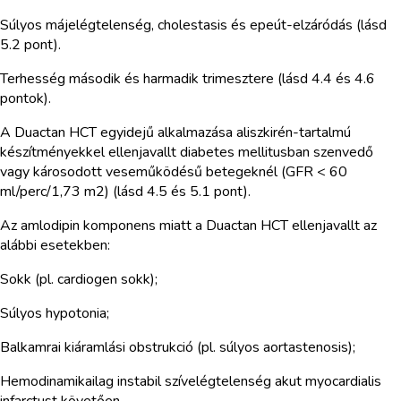
Súlyos májelégtelenség, cholestasis és epeút-elzáródás (lásd
5.2 pont).
Terhesség második és harmadik trimesztere (lásd 4.4 és 4.6
pontok).
A Duactan HCT egyidejű alkalmazása aliszkirén-tartalmú
készítményekkel ellenjavallt diabetes mellitusban szenvedő
vagy károsodott veseműködésű betegeknél (GFR < 60
ml/perc/1,73 m2) (lásd 4.5 és 5.1 pont).
Az amlodipin komponens miatt a Duactan HCT ellenjavallt az
alábbi esetekben:
Sokk (pl. cardiogen sokk);
Súlyos hypotonia;
Balkamrai kiáramlási obstrukció (pl. súlyos aortastenosis);
Hemodinamikailag instabil szívelégtelenség akut myocardialis
infarctust követően.