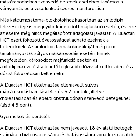
májkárosodásban szenvedő betegek esetében tanácsos a
vérnyomás és a vesefunkció szoros monitorozása.
Más kalciumcsatorna-blokkolókhoz hasonlóan az amlodipin
felezési ideje is megnyúlik károsodott májfunkció esetén, és erre
az esetre még nincs megállapított adagolási javaslat. A Duactan
HCT ezért fokozott óvatossággal adható ezeknek a
betegeknek. Az amlodipin farmakokinetikáját még nem
tanulmányozták súlyos májkárosodás esetén. Ennek
megfelelően, károsodott májfunkció esetén az
amlodipin‑kezelést a lehető legkisebb dózissal kell kezdeni és a
dózist fokozatosan kell emelni.
A Duactan HCT alkalmazása ellenjavallt súlyos
májkárosodásban (lásd 4.3 és 5.2 pontok), illetve
cholestasisban és epeúti obstrukcióban szenvedő betegeknél
(lásd 4.3 pont).
Gyermekek és serdülők
A Duactan HCT alkalmazása nem javasolt 18 év alatti betegek
számára a biztonságosságra és hatásosságra vonatkozó adatok