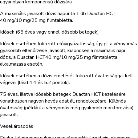
ugyanolyan komponensű dózisára.
A maximális javasolt dózis naponta 1 db Duactan HCT
40 mg/10 mg/25 mg filmtabletta.
Idősek (65 éves vagy ennél idősebb betegek)
Idősek esetében fokozott elővigyázatosság, így pl. a vérnyomás
gyakoribb ellenőrzése javasolt, különösen a maximális napi
dózis, a Duactan HCT40 mg/10 mg/25 mg filmtabletta
alkalmazása esetén.
Idősek esetében a dózis emelését fokozott óvatossággal kell
végezni (lásd 4.4 és 5.2 pontok).
75 éves, illetve idősebb betegek Duactan HCT kezelésére
vonatkozóan nagyon kevés adat áll rendelkezésre. Különös
óvatosság (például a vérnyomás még gyakoribb monitorozása)
javasolt.
Vesekárosodás
Enyhe-közepesen súlyos vesekárosodás (kreatinin-clearance