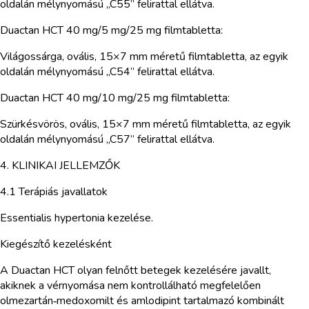
oldalán mélynyomású „C55” felirattal ellátva.
Duactan HCT 40 mg/5 mg/25 mg filmtabletta:
Világossárga, ovális, 15×7 mm méretű filmtabletta, az egyik
oldalán mélynyomású „C54” felirattal ellátva.
Duactan HCT 40 mg/10 mg/25 mg filmtabletta:
Szürkésvörös, ovális, 15×7 mm méretű filmtabletta, az egyik
oldalán mélynyomású „C57” felirattal ellátva.
4. KLINIKAI JELLEMZŐK
4.1 Terápiás javallatok
Essentialis hypertonia kezelése.
Kiegészítő kezelésként
A Duactan HCT olyan felnőtt betegek kezelésére javallt,
akiknek a vérnyomása nem kontrollálható megfelelően
olmezartán‑medoxomilt és amlodipint tartalmazó kombinált