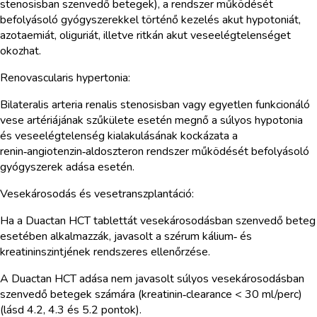
stenosisban szenvedő betegek), a rendszer működését
befolyásoló gyógyszerekkel történő kezelés akut hypotoniát,
azotaemiát, oliguriát, illetve ritkán akut veseelégtelenséget
okozhat.
Renovascularis hypertonia:
Bilateralis arteria renalis stenosisban vagy egyetlen funkcionáló
vese artériájának szűkülete esetén megnő a súlyos hypotonia
és veseelégtelenség kialakulásának kockázata a
renin‑angiotenzin‑aldoszteron rendszer működését befolyásoló
gyógyszerek adása esetén.
Vesekárosodás és vesetranszplantáció:
Ha a Duactan HCT tablettát vesekárosodásban szenvedő beteg
esetében alkalmazzák, javasolt a szérum kálium‑ és
kreatininszintjének rendszeres ellenőrzése.
A Duactan HCT adása nem javasolt súlyos vesekárosodásban
szenvedő betegek számára (kreatinin‑clearance < 30 ml/perc)
(lásd 4.2, 4.3 és 5.2 pontok).