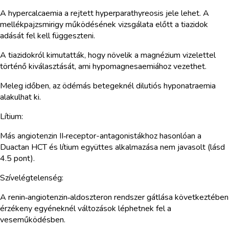
A hypercalcaemia a rejtett hyperparathyreosis jele lehet. A
mellékpajzsmirigy működésének vizsgálata előtt a tiazidok
adását fel kell függeszteni.
A tiazidokról kimutatták, hogy növelik a magnézium vizelettel
történő kiválasztását, ami hypomagnesaemiához vezethet.
Meleg időben, az ödémás betegeknél dilutiós hyponatraemia
alakulhat ki.
Lítium:
Más angiotenzin II‑receptor-antagonistákhoz hasonlóan a
Duactan HCT és lítium együttes alkalmazása nem javasolt (lásd
4.5 pont).
Szívelégtelenség:
A renin‑angiotenzin‑aldoszteron rendszer gátlása következtében
érzékeny egyéneknél változások léphetnek fel a
veseműködésben.