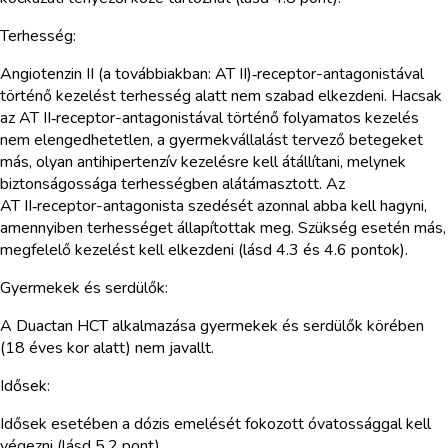
Terhesség:
Angiotenzin II (a továbbiakban: AT II)‑receptor-antagonistával
történő kezelést terhesség alatt nem szabad elkezdeni. Hacsak
az AT II‑receptor-antagonistával történő folyamatos kezelés
nem elengedhetetlen, a gyermekvállalást tervező betegeket
más, olyan antihipertenzív kezelésre kell átállítani, melynek
biztonságossága terhességben alátámasztott. Az
AT II‑receptor-antagonista szedését azonnal abba kell hagyni,
amennyiben terhességet állapítottak meg. Szükség esetén más,
megfelelő kezelést kell elkezdeni (lásd 4.3 és 4.6 pontok).
Gyermekek és serdülők:
A Duactan HCT alkalmazása gyermekek és serdülők körében
(18 éves kor alatt) nem javallt.
Idősek:
Idősek esetében a dózis emelését fokozott óvatossággal kell
végezni (lásd 5.2 pont).