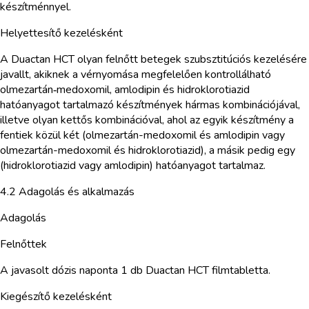
készítménnyel.
Helyettesítő kezelésként
A Duactan HCT olyan felnőtt betegek szubsztitúciós kezelésére
javallt, akiknek a vérnyomása megfelelően kontrollálható
olmezartán‑medoxomil, amlodipin és hidroklorotiazid
hatóanyagot tartalmazó készítmények hármas kombinációjával,
illetve olyan kettős kombinációval, ahol az egyik készítmény a
fentiek közül két (olmezartán-medoxomil és amlodipin vagy
olmezartán-medoxomil és hidroklorotiazid), a másik pedig egy
(hidroklorotiazid vagy amlodipin) hatóanyagot tartalmaz.
4.2 Adagolás és alkalmazás
Adagolás
Felnőttek
A javasolt dózis naponta 1 db Duactan HCT filmtabletta.
Kiegészítő kezelésként