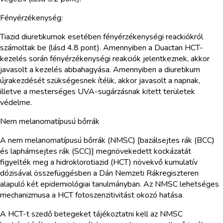
Fényérzékenység:
Tiazid diuretikumok esetében fényérzékenységi reackiókról
számoltak be (lásd 4.8 pont). Amennyiben a Duactan HCT-
kezelés során fényérzékenységi reakciók jelentkeznek, akkor
javasolt a kezelés abbahagyása. Amennyiben a diuretikum
újrakezdését szükségesnek ítélik, akkor javasolt a napnak,
illetve a mesterséges UVA-sugárzásnak kitett területek
védelme.
Nem melanomatípusú bőrrák
A nem melanomatípusú bőrrák (NMSC) [bazálsejtes rák (BCC)
és laphámsejtes rák (SCC)] megnövekedett kockázatát
figyelték meg a hidroklorotiazid (HCT) növekvő kumulatív
dózisával összefüggésben a Dán Nemzeti Rákregiszteren
alapuló két epidemiológiai tanulmányban. Az NMSC lehetséges
mechanizmusa a HCT fotoszenzitivitást okozó hatása.
A HCT-t szedő betegeket tájékoztatni kell az NMSC