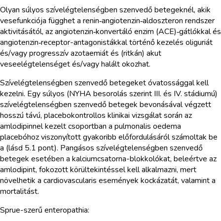
Olyan súlyos szívelégtelenségben szenvedő betegeknél, akik
vesefunkciója függhet a renin‑angiotenzin‑aldoszteron rendszer
aktivitásától, az angiotenzin‑konvertáló enzim (ACE)‑gátlókkal és
angiotenzin‑receptor-antagonistákkal történő kezelés oliguriát
és/vagy progresszív azotaemiát és (ritkán) akut
veseelégtelenséget és/vagy halált okozhat.
Szívelégtelenségben szenvedő betegeket óvatossággal kell
kezelni. Egy súlyos (NYHA besorolás szerint III. és IV. stádiumú)
szívelégtelenségben szenvedő betegek bevonásával végzett
hosszú távú, placebokontrollos klinikai vizsgálat során az
amlodipinnel kezelt csoportban a pulmonalis oedema
placebóhoz viszonyított gyakoribb előfordulásáról számoltak be
a (lásd 5.1 pont). Pangásos szívelégtelenségben szenvedő
betegek esetében a kalciumcsatorna-blokkolókat, beleértve az
amlodipint, fokozott körültekintéssel kell alkalmazni, mert
növelhetik a cardiovascularis események kockázatát, valamint a
mortalitást.
Sprue-szerű enteropathia: