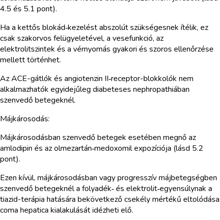
4.5 és 5.1 pont).
Ha a kettős blokád‑kezelést abszolút szükségesnek ítélik, ez
csak szakorvos felügyeletével, a vesefunkció, az
elektrolitszintek és a vérnyomás gyakori és szoros ellenőrzése
mellett történhet.
Az ACE-gátlók és angiotenzin II‑receptor-blokkolók nem
alkalmazhatók egyidejűleg diabeteses nephropathiában
szenvedő betegeknél.
Májkárosodás:
Májkárosodásban szenvedő betegek esetében megnő az
amlodipin és az olmezartán‑medoxomil expozíciója (lásd 5.2
pont).
Ezen kívül, májkárosodásban vagy progresszív májbetegségben
szenvedő betegeknél a folyadék‑ és elektrolit‑egyensúlynak a
tiazid-terápia hatására bekövetkező csekély mértékű eltolódása
coma hepatica kialakulását idézheti elő.