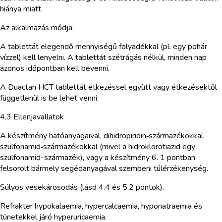
hiánya miatt.
Az alkalmazás módja:
A tablettát elegendő mennyiségű folyadékkal (pl. egy pohár
vízzel) kell lenyelni. A tablettát szétrágás nélkül, minden nap
azonos időpontban kell bevenni.
A Duactan HCT tablettát étkezéssel együtt vagy étkezésektől
függetlenül is be lehet venni.
4.3 Ellenjavallatok
A készítmény hatóanyagaival, dihidropiridin‑származékokkal,
szulfonamid‑származékokkal (mivel a hidroklorotiazid egy
szulfonamid-származék), vagy a készítmény 6. 1 pontban
felsorolt bármely segédanyagával szembeni túlérzékenység.
Súlyos vesekárosodás (lásd 4.4 és 5.2 pontok).
Refrakter hypokalaemia, hypercalcaemia, hyponatraemia és
tünetekkel járó hyperuricaemia.