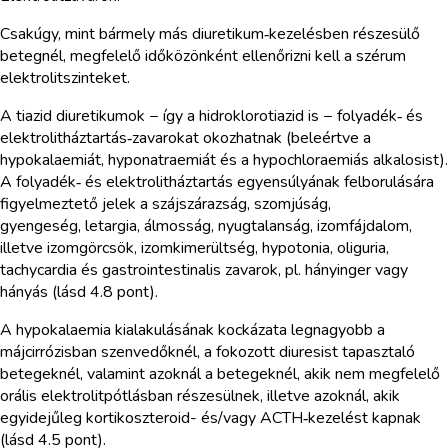
Csakúgy, mint bármely más diuretikum‑kezelésben részesülő
betegnél, megfelelő időközönként ellenőrizni kell a szérum
elektrolitszinteket.
A tiazid diuretikumok − így a hidroklorotiazid is − folyadék‑ és
elektrolitháztartás‑zavarokat okozhatnak (beleértve a
hypokalaemiát, hyponatraemiát és a hypochloraemiás alkalosist).
A folyadék‑ és elektrolitháztartás egyensúlyának felborulására
figyelmeztető jelek a szájszárazság, szomjúság,
gyengeség, letargia, álmosság, nyugtalanság, izomfájdalom,
illetve izomgörcsök, izomkimerültség, hypotonia, oliguria,
tachycardia és gastrointestinalis zavarok, pl. hányinger vagy
hányás (lásd 4.8 pont).
A hypokalaemia kialakulásának kockázata legnagyobb a
májcirrózisban szenvedőknél, a fokozott diuresist tapasztaló
betegeknél, valamint azoknál a betegeknél, akik nem megfelelő
orális elektrolitpótlásban részesülnek, illetve azoknál, akik
egyidejűleg kortikoszteroid- és/vagy ACTH‑kezelést kapnak
(lásd 4.5 pont).