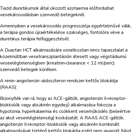
Tiazid diuretikumok által okozott azotaemia előfordulhat
vesekárosodásban szenvedő betegeknél.
Amennyiben a vesekárosodás progressziója egyértelművé válik,
a terápia gondos újraértékelése szükséges, fontolóra véve a
diuretikus terápia felfüggesztését.
A Duactan HCT alkalmazására vonatkozóan nincs tapasztalat a
közelmúltban vesetranszplantáción átesett vagy végstádiumú
veseelégtelenségben (kreatinin‑clearance < 12 ml/perc)
szenvedő betegek körében.
A renin-angiotenzin-aldoszteron rendszer kettős blokádja
(RAAS):
Bizonyíték van rá, hogy az ACE-gátlók, angiotenzin II‑receptor-
blokkolók vagy aliszkirén egyidejű alkalmazása fokozza a
hypotonia, hyperkalaemia és csökkent veseműködés (beleértve
az akut veseelégtelenség) kockázatát. A RAAS ACE-gátlók,
angiotenzin II‑receptor-blokkolók vagy aliszkirén kombinált
alkalmazásával történő kettős blokádja ezért nem javasolt (lásd