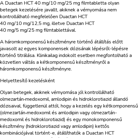
A Duactan HCT 40 mg/10 mg/25 mg filmtabletta olyan
betegek kezelésére javallt, akiknek a vérnyomása nem
kontrollálható megfelelően Duactan HCT
40 mg/10 mg/12,5 mg, illetve Duactan HCT
40 mg/5 mg/25 mg filmtablettával.
A háromkomponensű készítményre történő átállítás előtt
javasolt az egyes komponensek dózisának lépésről-lépésre
történő titrálása. Klinikailag indokolt esetben megfontolható a
közvetlen váltás a kétkomponensű készítményről a
háromkomponensű készítményre.
Helyettesítő kezelésként
Olyan betegek, akiknek vérnyomása jól kontrollálható
olmezartán‑medoxomil, amlodipin és hidroklorotiazid állandó
dózisaival, függetlenül attól, hogy a kezelés egy kétkomponensű
(olmezartán‑medoxomil és amlodipin vagy olmezartán-
medoxomil és hidroklorotiazid) és egy monokomponensű
készítmény (hidroklorotiazid vagy amlodipin) kettős
kombinációjával történt-e, átállíthatók a Duactan HCT