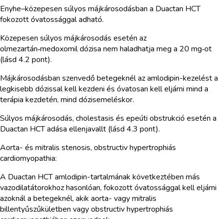
Enyhe–közepesen súlyos májkárosodásban a Duactan HCT
fokozott óvatossággal adható.
Közepesen súlyos májkárosodás esetén az
olmezartán‑medoxomil dózisa nem haladhatja meg a 20 mg‑ot
(lásd 4.2 pont).
Májkárosodásban szenvedő betegeknél az amlodipin-kezelést a
legkisebb dózissal kell kezdeni és óvatosan kell eljárni mind a
terápia kezdetén, mind dózisemeléskor.
Súlyos májkárosodás, cholestasis és epeúti obstrukció esetén a
Duactan HCT adása ellenjavallt (lásd 4.3 pont).
Aorta- és mitralis stenosis, obstructiv hypertrophiás
cardiomyopathia:
A Duactan HCT amlodipin-tartalmának következtében más
vazodilatátorokhoz hasonlóan, fokozott óvatossággal kell eljárni
azoknál a betegeknél, akik aorta- vagy mitralis
billentyűszűkületben vagy obstructiv hypertrophiás