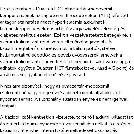
Ezzel szemben a Duactan HCT olmezartán‑medoxomil
komponensének az angiotenzin II‑receptorokon (AT1) kifejtett
antagonista hatása miatt hyperkalaemia alakulhat ki,
különösképpen vesekárosodás és/vagy szívelégtelenség és
diabetes mellitus esetén. Ezért a veszélyeztetett betegeknél a
szérum káliumszint rendszeres ellenőrzése javasolt. A
kálium‑megtakarító diuretikumok, a káliumpótlók, illetve
káliumtartalmú sópótlók és egyéb gyógyszerek, amelyek a
szérum káliumszintet növelhetik (pl. heparin) csak óvatossággal
adhatók együtt a Duactan HCT filmtablettával (lásd 4.5 pont) és
a káliumszint gyakori ellenőrzése javasolt.
Nincs arra bizonyíték, hogy az olmezartán‑medoxomil
csökkentené vagy megelőzné a diuretikumok által okozott
hyponatraemiát. A kloridhiány általában enyhe és nem igényel
terápiát.
A tiazidok csökkenthetik a vizelettel történő kalciumkiválasztást
és ismert kalcium‑anyagcserezavar fennállása nélkül is a szérum
kalciumszint enyhe, intermittáló emelkedését okozhatják.