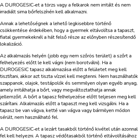
A DUROGESIC‑et a törzs vagy a felkarok nem irritált és nem
irradiált sima bőrfelszínén kell alkalmazni.
Annak a lehetőségnek a lehető legkisebbre történő
csökkentése érdekében, hogy a gyermek eltávolítsa a tapaszt,
fiatal gyermekeknél a hát felső része az előnyben részesítendő
lokalizáció.
Az alkalmazás helyén (jobb egy nem szőrös terület) a szőrt a
felhelyezés előtt le kell vágni (nem borotválni). Ha a
DUROGESIC tapasz alkalmazása előtt a felületet meg kell
tisztítani, akkor azt tiszta vízzel kell megtenni. Nem használhatók
szappanok, olajok, testápolók és semmilyen olyan egyéb anyag,
amely irritálhatja a bőrt, vagy megváltoztathatja annak
jellemzőit. A bőrt a tapasz felhelyezése előtt teljesen meg kell
szárítani. Alkalmazás előtt a tapaszt meg kell vizsgálni. Ha a
tapasz be van vágva, ketté van vágva vagy bármilyen módon
sérült, nem használható fel.
A DUROGESIC‑et a lezárt tasakból történő kivétel után azonnal
fel kell helyezni. A tapasz védőtasakból történő eltávolításához