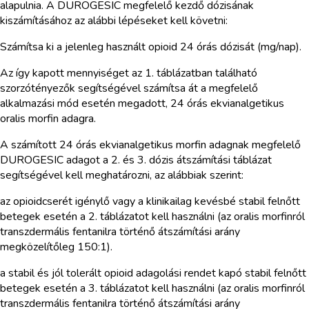
alapulnia. A DUROGESIC megfelelő kezdő dózisának
kiszámításához az alábbi lépéseket kell követni:
Számítsa ki a jelenleg használt opioid 24 órás dózisát (mg/nap).
Az így kapott mennyiséget az 1. táblázatban található
szorzótényezők segítségével számítsa át a megfelelő
alkalmazási mód esetén megadott, 24 órás ekvianalgetikus
oralis morfin adagra.
A számított 24 órás ekvianalgetikus morfin adagnak megfelelő
DUROGESIC adagot a 2. és 3. dózis átszámítási táblázat
segítségével kell meghatározni, az alábbiak szerint:
az opioidcserét igénylő vagy a klinikailag kevésbé stabil felnőtt
betegek esetén a 2. táblázatot kell használni (az oralis morfinról
transzdermális fentanilra történő átszámítási arány
megközelítőleg 150:1).
a stabil és jól tolerált opioid adagolási rendet kapó stabil felnőtt
betegek esetén a 3. táblázatot kell használni (az oralis morfinról
transzdermális fentanilra történő átszámítási arány