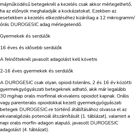
májműködésű betegeknél a kezelés csak akkor mérlegelhető,
ha az előnyök meghaladják a kockázatokat. Ezekben az
esetekben a kezelés elkezdéséhez kizárólag a 12 mikrogramm/
órás DUROGESIC adag mérlegelendő.
Gyermekek és serdülők
16 éves és idősebb serdülők
A felnőtteknél javasolt adagolást kell követni.
2‑16 éves gyermekek és serdülők
A DUROGESIC csak olyan, opioid‑toleráns, 2 és 16 év közötti
gyermekgyógyászati betegeknek adható, akik már legalább
30 mg/nap oralis morfinnal ekvivalens opioidot kapnak. Orális
vagy parenteralis opioidokkal kezelt gyermekgyógyászati
betegek DUROGESIC‑re történő átállításához olvassa el az
ekvianalgéziás potenciál átszámítását (1. táblázat), valamint a
napi oralis morfin-adagon alapuló, javasolt DUROGESIC
adagolást (4. táblázat).