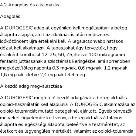
4.2 Adagolás és alkalmazás
Adagolás
A DUROGESIC adagját egyénileg kell megállapítani a beteg
állapota alapján, amit az alkalmazás után rendszeres
időközönként újra értékelni kell. A legalacsonyabb hatásos
dózist kell alkalmazni. A tapaszokat úgy tervezték, hogy
óránként körülbelül 12, 25, 50, 75, illetve 100 mikrogramm
fentanilt juttassanak a szisztémás keringésbe, ami sorrendben
megközelítőleg naponta 0,3 mg‑nak, 0,6 mg‑nak, 1,2 mg‑nak,
1,8 mg‑nak, illetve 2,4 mg‑nak felel meg.
A kezdő adag megválasztása
A DUROGESIC megfelelő kezdő adagjának a beteg aktuális
opioid-használatán kell alapulnia. A DUROGESIC alkalmazása az
opioid-toleranciát mutató betegeknél ajánlott. Egyéb tényezők,
melyeket figyelembe kell venni, a beteg aktuális általános
állapota és egészségi állapota, beleértve a testméretet, az
életkort és legyengülés mértékét, valamint az opioid-tolerancia