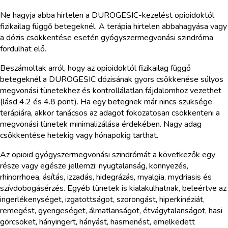
Ne hagyja abba hirtelen a DUROGESIC-kezelést opioidoktól
fizikailag függő betegeknél. A terápia hirtelen abbahagyása vagy
a dózis csökkentése esetén gyógyszermegvonási szindróma
fordulhat elő.
Beszámoltak arról, hogy az opioidoktól fizikailag függő
betegeknél a DUROGESIC dózisának gyors csökkenése súlyos
megvonási tünetekhez és kontrollálatlan fájdalomhoz vezethet
(lásd 4.2 és 4.8 pont). Ha egy betegnek már nincs szüksége
terápiára, akkor tanácsos az adagot fokozatosan csökkenteni a
megvonási tünetek minimalizálása érdekében. Nagy adag
csökkentése hetekig vagy hónapokig tarthat.
Az opioid gyógyszermegvonási szindrómát a következők egy
része vagy egésze jellemzi: nyugtalanság, könnyezés,
rhinorrhoea, ásítás, izzadás, hidegrázás, myalgia, mydriasis és
szívdobogásérzés. Egyéb tünetek is kialakulhatnak, beleértve az
ingerlékenységet, izgatottságot, szorongást, hiperkinéziát,
remegést, gyengeséget, álmatlanságot, étvágytalanságot, hasi
görcsöket, hányingert, hányást, hasmenést, emelkedett