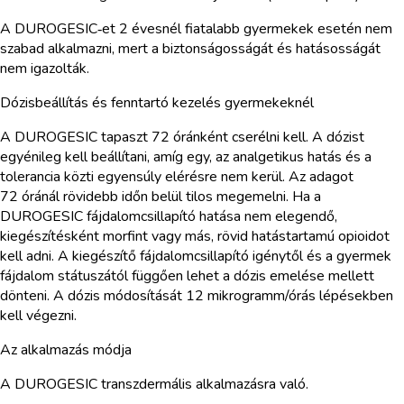
A DUROGESIC‑et 2 évesnél fiatalabb gyermekek esetén nem
szabad alkalmazni, mert a biztonságosságát és hatásosságát
nem igazolták.
Dózisbeállítás és fenntartó kezelés gyermekeknél
A DUROGESIC tapaszt 72 óránként cserélni kell. A dózist
egyénileg kell beállítani, amíg egy, az analgetikus hatás és a
tolerancia közti egyensúly elérésre nem kerül. Az adagot
72 óránál rövidebb időn belül tilos megemelni. Ha a
DUROGESIC fájdalomcsillapító hatása nem elegendő,
kiegészítésként morfint vagy más, rövid hatástartamú opioidot
kell adni. A kiegészítő fájdalomcsillapító igénytől és a gyermek
fájdalom státuszától függően lehet a dózis emelése mellett
dönteni. A dózis módosítását 12 mikrogramm/órás lépésekben
kell végezni.
Az alkalmazás módja
A DUROGESIC transzdermális alkalmazásra való.