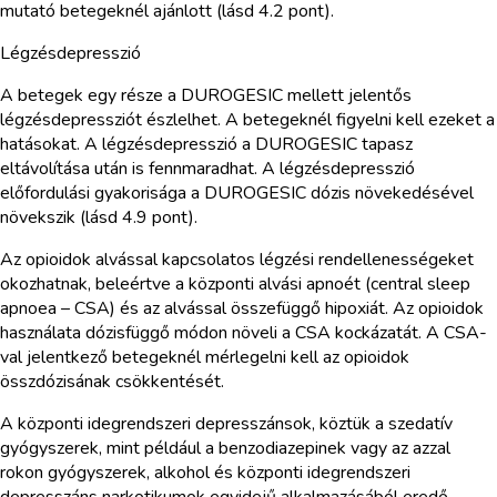
mutató betegeknél ajánlott (lásd 4.2 pont).
Légzésdepresszió
A betegek egy része a DUROGESIC mellett jelentős
légzésdepressziót észlelhet. A betegeknél figyelni kell ezeket a
hatásokat. A légzésdepresszió a DUROGESIC tapasz
eltávolítása után is fennmaradhat. A légzésdepresszió
előfordulási gyakorisága a DUROGESIC dózis növekedésével
növekszik (lásd 4.9 pont).
Az opioidok alvással kapcsolatos légzési rendellenességeket
okozhatnak, beleértve a központi alvási apnoét (central sleep
apnoea – CSA) és az alvással összefüggő hipoxiát. Az opioidok
használata dózisfüggő módon növeli a CSA kockázatát. A CSA-
val jelentkező betegeknél mérlegelni kell az opioidok
összdózisának csökkentését.
A központi idegrendszeri depresszánsok, köztük a szedatív
gyógyszerek, mint például a benzodiazepinek vagy az azzal
rokon gyógyszerek, alkohol és központi idegrendszeri
depresszáns narkotikumok egyidejű alkalmazásából eredő