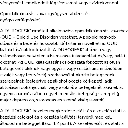
vérnyomást, emelkedett légzésszámot vagy szívfrekvenciát.
Opioidalkalmazási zavar (gyógyszerabúzus és
gyógyszerfüggőség)
A DUROGESIC ismételt alkalmazása opioidalkalmazási zavarhoz
(OUD – Opioid Use Disorder) vezethet. Az opioid nagyobb
dózisa és a kezelés hosszabb időtartama növelheti az OUD
kialakulásának kockázatát. A DUROGESIC abúzusa vagy
szándékosan helytelen alkalmazása túladagolást és/vagy halált
okozhat. Az OUD kialakulásának kockázata fokozott az olyan
betegeknél, akiknek vagy egyéni, vagy családi anamnézisében
(szülők vagy testvérek) szerhasználat okozta betegségek
szerepelnek (beleértve az alkohol okozta kórképet), akik
aktuálisan dohányoznak, vagy azoknál a betegeknél, akiknek az
egyéni anamnézisében egyéb mentális betegség szerepel (pl.
major depresszió, szorongás és személyiségzavarok).
A DUROGESIC-kezelés megkezdése előtt és a kezelés alatt a
kezelési célokról és a kezelés leállítási tervéről meg kell
állapodni a beteggel (lásd 4.2 pont). A kezelés előtt és alatt a