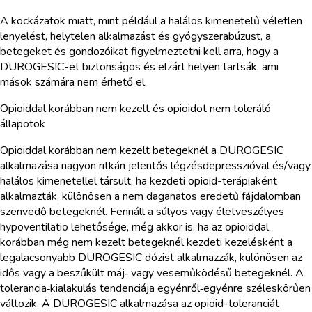
A kockázatok miatt, mint például a halálos kimenetelű véletlen
lenyelést, helytelen alkalmazást és gyógyszerabúzust, a
betegeket és gondozóikat figyelmeztetni kell arra, hogy a
DUROGESIC-et biztonságos és elzárt helyen tartsák, ami
mások számára nem érhető el.
Opioiddal korábban nem kezelt és opioidot nem toleráló
állapotok
Opioiddal korábban nem kezelt betegeknél a DUROGESIC
alkalmazása nagyon ritkán jelentős légzésdepresszióval és/vagy
halálos kimenetellel társult, ha kezdeti opioid-terápiaként
alkalmazták, különösen a nem daganatos eredetű fájdalomban
szenvedő betegeknél. Fennáll a súlyos vagy életveszélyes
hypoventilatio lehetősége, még akkor is, ha az opioiddal
korábban még nem kezelt betegeknél kezdeti kezelésként a
legalacsonyabb DUROGESIC dózist alkalmazzák, különösen az
idős vagy a beszűkült máj‑ vagy veseműködésű betegeknél. A
tolerancia‑kialakulás tendenciája egyénről‑egyénre széleskörűen
változik. A DUROGESIC alkalmazása az opioid-toleranciát