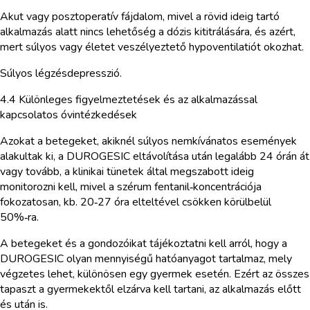
Akut vagy posztoperatív fájdalom, mivel a rövid ideig tartó
alkalmazás alatt nincs lehetőség a dózis kititrálására, és azért,
mert súlyos vagy életet veszélyeztető hypoventilatiót okozhat.
Súlyos légzésdepresszió.
4.4 Különleges figyelmeztetések és az alkalmazással
kapcsolatos óvintézkedések
Azokat a betegeket, akiknél súlyos nemkívánatos események
alakultak ki, a DUROGESIC eltávolítása után legalább 24 órán át
vagy tovább, a klinikai tünetek által megszabott ideig
monitorozni kell, mivel a szérum fentanil‑koncentrációja
fokozatosan, kb. 20‑27 óra elteltével csökken körülbelül
50%‑ra.
A betegeket és a gondozóikat tájékoztatni kell arról, hogy a
DUROGESIC olyan mennyiségű hatóanyagot tartalmaz, mely
végzetes lehet, különösen egy gyermek esetén. Ezért az összes
tapaszt a gyermekektől elzárva kell tartani, az alkalmazás előtt
és után is.