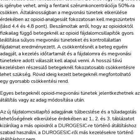
is igénybe vehet, amíg a fentanil szérumkoncentrációja 50%‑ra
csökken. Általánosságban a megvonási tünetek elkerülése
érdekében az opioid‑analgesiát fokozatosan kell megszüntetni
(lásd 4.4 és 4.8 pont). Beszámoltak arról, hogy az opioidoktól
fizikailag függő betegeknél az opioid fájdalomcsillapítók gyors
leállítása súlyos megvonási tüneteket és kontrollálatlan
fájdalmat eredményezett. A csökkentésnél a beteg egyéni
adagját, a kezelés időtartamát és a fájdalomra és megvonási
tünetekre adott válaszát kell alapul venni. A hosszú távú
kezelésben részesülő betegeknél fokozatosabb csökkentésre
lehet szükség. Rövid ideig kezelt betegeknél megfontolható
egy gyorsabb csökkentési rend.
Egyes betegeknél opioid‑megvonási tünetek jelentkezhetnek az
átállítás vagy az adag módosítása után.
Az új fájdalomcsillapító adagjának túlbecslése és a túladagolás
lehetőségének elkerülése érdekében az 1., 2. és 3. táblázatot
kizárólag a más opioidról a DUROGESIC‑re történő átállításhoz
szabad használni, a DUROGESIC‑ről más kezelésekre történő
átállításhoz nem.