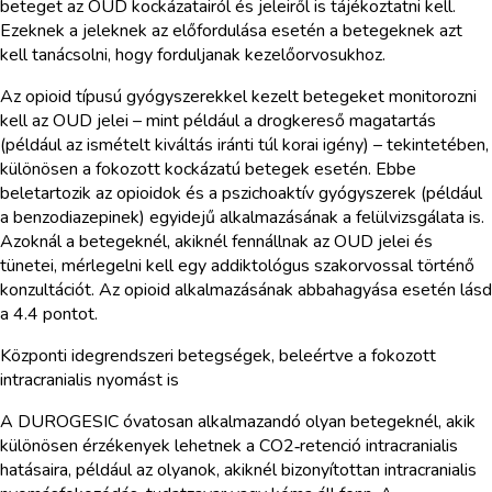
beteget az OUD kockázatairól és jeleiről is tájékoztatni kell.
Ezeknek a jeleknek az előfordulása esetén a betegeknek azt
kell tanácsolni, hogy forduljanak kezelőorvosukhoz.
Az opioid típusú gyógyszerekkel kezelt betegeket monitorozni
kell az OUD jelei – mint például a drogkereső magatartás
(például az ismételt kiváltás iránti túl korai igény) – tekintetében,
különösen a fokozott kockázatú betegek esetén. Ebbe
beletartozik az opioidok és a pszichoaktív gyógyszerek (például
a benzodiazepinek) egyidejű alkalmazásának a felülvizsgálata is.
Azoknál a betegeknél, akiknél fennállnak az OUD jelei és
tünetei, mérlegelni kell egy addiktológus szakorvossal történő
konzultációt. Az opioid alkalmazásának abbahagyása esetén lásd
a 4.4 pontot.
Központi idegrendszeri betegségek, beleértve a fokozott
intracranialis nyomást is
A DUROGESIC óvatosan alkalmazandó olyan betegeknél, akik
különösen érzékenyek lehetnek a CO2‑retenció intracranialis
hatásaira, például az olyanok, akiknél bizonyítottan intracranialis