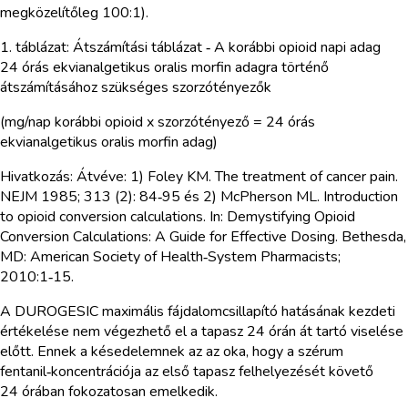
megközelítőleg 100:1).
1. táblázat: Átszámítási táblázat ‑ A korábbi opioid napi adag
24 órás ekvianalgetikus oralis morfin adagra történő
átszámításához szükséges szorzótényezők
(mg/nap korábbi opioid x szorzótényező = 24 órás
ekvianalgetikus oralis morfin adag)
Hivatkozás: Átvéve: 1) Foley KM. The treatment of cancer pain.
NEJM 1985; 313 (2): 84‑95 és 2) McPherson ML. Introduction
to opioid conversion calculations. In: Demystifying Opioid
Conversion Calculations: A Guide for Effective Dosing. Bethesda,
MD: American Society of Health‑System Pharmacists;
2010:1‑15.
A DUROGESIC maximális fájdalomcsillapító hatásának kezdeti
értékelése nem végezhető el a tapasz 24 órán át tartó viselése
előtt. Ennek a késedelemnek az az oka, hogy a szérum
fentanil‑koncentrációja az első tapasz felhelyezését követő
24 órában fokozatosan emelkedik.