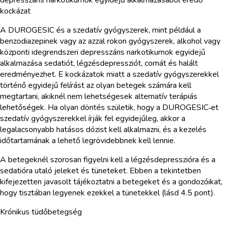
kockázat
A DUROGESIC és a szedatív gyógyszerek, mint például a
benzodiazepinek vagy az azzal rokon gyógyszerek, alkohol vagy
központi idegrendszeri depresszáns narkotikumok egyidejű
alkalmazása sedatiót, légzésdepressziót, comát és halált
eredményezhet. E kockázatok miatt a szedatív gyógyszerekkel
történő egyidejű felírást az olyan betegek számára kell
megtartani, akiknél nem lehetségesek alternatív terápiás
lehetőségek. Ha olyan döntés születik, hogy a DUROGESIC‑et
szedatív gyógyszerekkel írják fel egyidejűleg, akkor a
legalacsonyabb hatásos dózist kell alkalmazni, és a kezelés
időtartamának a lehető legrövidebbnek kell lennie.
A betegeknél szorosan figyelni kell a légzésdepresszióra és a
sedatióra utaló jeleket és tüneteket. Ebben a tekintetben
kifejezetten javasolt tájékoztatni a betegeket és a gondozóikat,
hogy tisztában legyenek ezekkel a tünetekkel (lásd 4.5 pont).
Krónikus tüdőbetegség