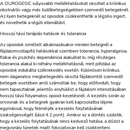
A DUROGESIC súlyosabb mellékhatásokat okozhat a krónikus
obstruktív vagy más tüdőbetegségekben szenvedő betegeknél.
Az ilyen betegeknél az opioidok csökkenthetik a légzési ingert,
és növelhetik a légúti ellenállást.
Hosszú távú terápiás hatások és tolerancia
Az opioidok ismételt alkalmazásakor minden betegnél a
fájdalomcsillapító hatásokkal szembeni tolerancia, hyperalgesia,
fizikai és pszichés dependencia alakulhat ki, míg részleges
tolerancia alakul ki néhány mellékhatásnál, mint például az
opioidok indukálta székrekedés esetén. Különösen krónikus,
nem daganatos megbetegedés okozta fájdalomtól szenvedő
betegek esetében arról számoltak be, hogy előfordult, hogy
nem tapasztalnak jelentős enyhülést a fájdalom intenzitásában
hosszú távú folyamatos opioid-kezelésnél. A kezelés során az
orvosnak és a betegnek gyakran kell kapcsolatba lépnie
egymással, hogy felmérjék a kezelés folytatásának
szükségességét (lásd 4.2 pont). Amikor az a döntés születik,
hogy a kezelés folytatásának nincs kedvező hatása, a dózist a
megvonási tünetek miatt fokozatosan kell csökkenteni.