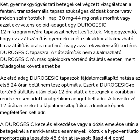
Két, gyermekgyógyászati betegekkel végzett vizsgálatban a
fentanil transzdermális tapasz szükséges dózisát konzervatív
módon számították ki: napi 30 mg‑44 mg oralis morfint vagy
azzal ekvivalens opioid-adagot egy DUROGESIC
12 mikrogramm/óra tapasszal helyettesítettek. Megjegyzendő,
hogy ez az átszámítás gyermekeknél csak akkor alkalmazható,
ha az átállítás oralis morfinról (vagy azzal ekvivalensről) történik
DUROGESIC tapaszra. Az átszámítás nem alkalmazható
DUROGESIC‑ről más opioidokra történő átállítás esetén, mert
túladagolás következhet be.
Az első adag DUROGESIC tapaszok fájdalomcsillapító hatása az
első 24 órán belül nem lesz optimális. Ezért a DUROGESIC‑re
történő átállítás utáni első 12 óra alatt a betegnek a korábban
rendszeresen adott analgetikum adagot kell adni. A következő
12 órában ezeket a fájdalomcsillapítókat a klinikai képnek
megfelelően kell adni.
A DUROGESIC‑kezelés elkezdése vagy a dózis emelése után a
betegeknél a nemkívánatos események, köztük a hypoventilatio
monitorozása legalább 48 órán át javasolt (lásd 4.4 pont).