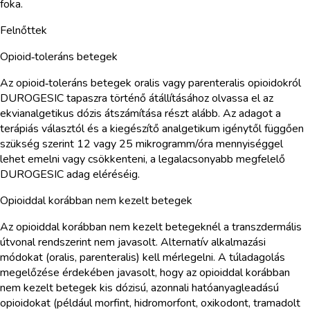
foka.
Felnőttek
Opioid‑toleráns betegek
Az opioid‑toleráns betegek oralis vagy parenteralis opioidokról
DUROGESIC tapaszra történő átállításához olvassa el az
ekvianalgetikus dózis átszámítása részt alább. Az adagot a
terápiás választól és a kiegészítő analgetikum igénytől függően
szükség szerint 12 vagy 25 mikrogramm/óra mennyiséggel
lehet emelni vagy csökkenteni, a legalacsonyabb megfelelő
DUROGESIC adag eléréséig.
Opioiddal korábban nem kezelt betegek
Az opioiddal korábban nem kezelt betegeknél a transzdermális
útvonal rendszerint nem javasolt. Alternatív alkalmazási
módokat (oralis, parenteralis) kell mérlegelni. A túladagolás
megelőzése érdekében javasolt, hogy az opioiddal korábban
nem kezelt betegek kis dózisú, azonnali hatóanyagleadású
opioidokat (például morfint, hidromorfont, oxikodont, tramadolt