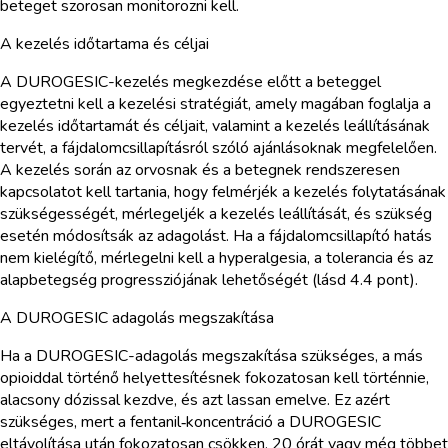
beteget szorosan monitorozni kell.
A kezelés időtartama és céljai
A DUROGESIC-kezelés megkezdése előtt a beteggel
egyeztetni kell a kezelési stratégiát, amely magában foglalja a
kezelés időtartamát és céljait, valamint a kezelés leállításának
tervét, a fájdalomcsillapításról szóló ajánlásoknak megfelelően.
A kezelés során az orvosnak és a betegnek rendszeresen
kapcsolatot kell tartania, hogy felmérjék a kezelés folytatásának
szükségességét, mérlegeljék a kezelés leállítását, és szükség
esetén módosítsák az adagolást. Ha a fájdalomcsillapító hatás
nem kielégítő, mérlegelni kell a hyperalgesia, a tolerancia és az
alapbetegség progressziójának lehetőségét (lásd 4.4 pont).
A DUROGESIC adagolás megszakítása
Ha a DUROGESIC-adagolás megszakítása szükséges, a más
opioiddal történő helyettesítésnek fokozatosan kell történnie,
alacsony dózissal kezdve, és azt lassan emelve. Ez azért
szükséges, mert a fentanil‑koncentráció a DUROGESIC
eltávolítása után fokozatosan csökken. 20 órát vagy még többet