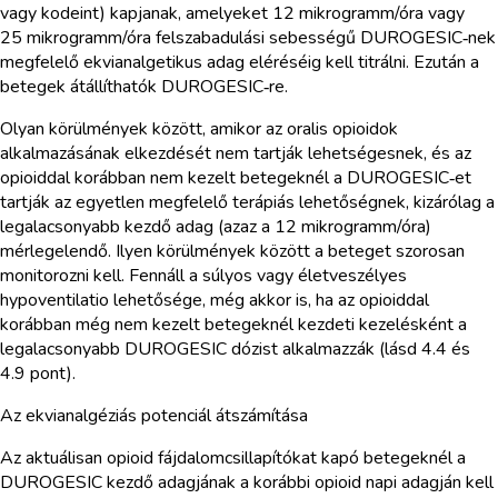
vagy kodeint) kapjanak, amelyeket 12 mikrogramm/óra vagy
25 mikrogramm/óra felszabadulási sebességű DUROGESIC‑nek
megfelelő ekvianalgetikus adag eléréséig kell titrálni. Ezután a
betegek átállíthatók DUROGESIC‑re.
Olyan körülmények között, amikor az oralis opioidok
alkalmazásának elkezdését nem tartják lehetségesnek, és az
opioiddal korábban nem kezelt betegeknél a DUROGESIC‑et
tartják az egyetlen megfelelő terápiás lehetőségnek, kizárólag a
legalacsonyabb kezdő adag (azaz a 12 mikrogramm/óra)
mérlegelendő. Ilyen körülmények között a beteget szorosan
monitorozni kell. Fennáll a súlyos vagy életveszélyes
hypoventilatio lehetősége, még akkor is, ha az opioiddal
korábban még nem kezelt betegeknél kezdeti kezelésként a
legalacsonyabb DUROGESIC dózist alkalmazzák (lásd 4.4 és
4.9 pont).
Az ekvianalgéziás potenciál átszámítása
Az aktuálisan opioid fájdalomcsillapítókat kapó betegeknél a
DUROGESIC kezdő adagjának a korábbi opioid napi adagján kell