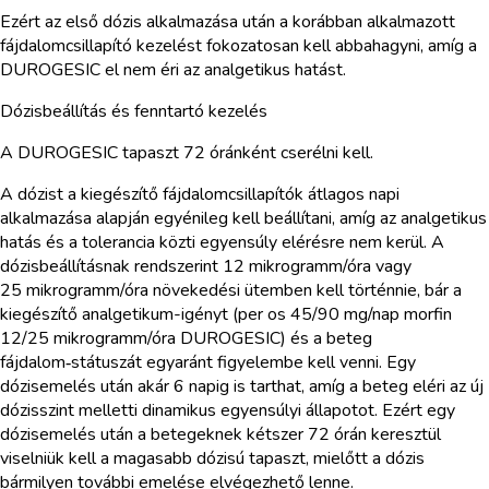
Ezért az első dózis alkalmazása után a korábban alkalmazott
fájdalomcsillapító kezelést fokozatosan kell abbahagyni, amíg a
DUROGESIC el nem éri az analgetikus hatást.
Dózisbeállítás és fenntartó kezelés
A DUROGESIC tapaszt 72 óránként cserélni kell.
A dózist a kiegészítő fájdalomcsillapítók átlagos napi
alkalmazása alapján egyénileg kell beállítani, amíg az analgetikus
hatás és a tolerancia közti egyensúly elérésre nem kerül. A
dózisbeállításnak rendszerint 12 mikrogramm/óra vagy
25 mikrogramm/óra növekedési ütemben kell történnie, bár a
kiegészítő analgetikum-igényt (per os 45/90 mg/nap morfin
12/25 mikrogramm/óra DUROGESIC) és a beteg
fájdalom‑státuszát egyaránt figyelembe kell venni. Egy
dózisemelés után akár 6 napig is tarthat, amíg a beteg eléri az új
dózisszint melletti dinamikus egyensúlyi állapotot. Ezért egy
dózisemelés után a betegeknek kétszer 72 órán keresztül
viselniük kell a magasabb dózisú tapaszt, mielőtt a dózis
bármilyen további emelése elvégezhető lenne.