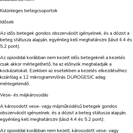
Különleges betegcsoportok
Idősek
Az idős betegek gondos obszervációt igényelnek, és a dózist a
beteg státusza alapján, egyénileg kell meghatározni (lásd 4.4 és
5.2 pont).
Az opioiddal korábban nem kezelt idős betegeknél a kezelés
csak akkor mérlegelhető, ha az előnyök meghaladják a
kockázatokat. Ezekben az esetekben a kezelés elkezdéséhez
kizárólag a 12 mikrogramm/órás DUROGESIC adag
mérlegelendő.
Vese‑ és májkárosodás
A károsodott vese‑ vagy májműködésű betegek gondos
obszervációt igényelnek, és a dózist a beteg státusza alapján,
egyénileg kell meghatározni (lásd 4.4 és 5.2 pont).
Az opioiddal korábban nem kezelt, károsodott vese‑ vagy