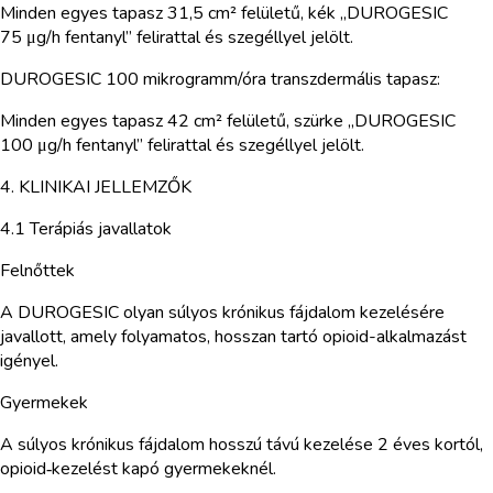
Minden egyes tapasz 31,5 cm² felületű, kék „DUROGESIC
75 μg/h fentanyl” felirattal és szegéllyel jelölt.
DUROGESIC 100 mikrogramm/óra transzdermális tapasz:
Minden egyes tapasz 42 cm² felületű, szürke „DUROGESIC
100 μg/h fentanyl” felirattal és szegéllyel jelölt.
4. KLINIKAI JELLEMZŐK
4.1 Terápiás javallatok
Felnőttek
A DUROGESIC olyan súlyos krónikus fájdalom kezelésére
javallott, amely folyamatos, hosszan tartó opioid-alkalmazást
igényel.
Gyermekek
A súlyos krónikus fájdalom hosszú távú kezelése 2 éves kortól,
opioid‑kezelést kapó gyermekeknél.