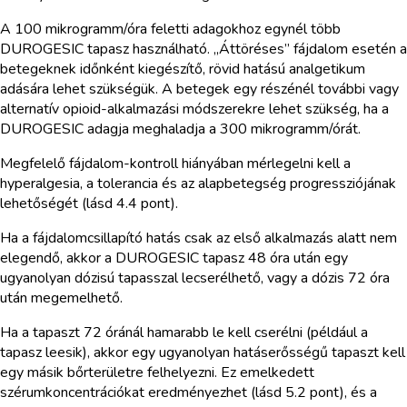
A 100 mikrogramm/óra feletti adagokhoz egynél több
DUROGESIC tapasz használható. „Áttöréses” fájdalom esetén a
betegeknek időnként kiegészítő, rövid hatású analgetikum
adására lehet szükségük. A betegek egy részénél további vagy
alternatív opioid-alkalmazási módszerekre lehet szükség, ha a
DUROGESIC adagja meghaladja a 300 mikrogramm/órát.
Megfelelő fájdalom-kontroll hiányában mérlegelni kell a
hyperalgesia, a tolerancia és az alapbetegség progressziójának
lehetőségét (lásd 4.4 pont).
Ha a fájdalomcsillapító hatás csak az első alkalmazás alatt nem
elegendő, akkor a DUROGESIC tapasz 48 óra után egy
ugyanolyan dózisú tapasszal lecserélhető, vagy a dózis 72 óra
után megemelhető.
Ha a tapaszt 72 óránál hamarabb le kell cserélni (például a
tapasz leesik), akkor egy ugyanolyan hatáserősségű tapaszt kell
egy másik bőrterületre felhelyezni. Ez emelkedett
szérumkoncentrációkat eredményezhet (lásd 5.2 pont), és a