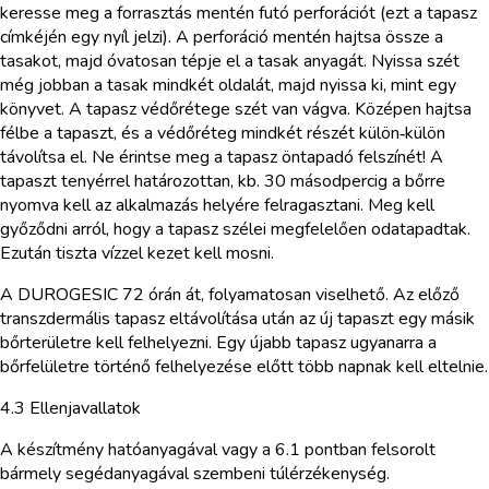
keresse meg a forrasztás mentén futó perforációt (ezt a tapasz
címkéjén egy nyíl jelzi). A perforáció mentén hajtsa össze a
tasakot, majd óvatosan tépje el a tasak anyagát. Nyissa szét
még jobban a tasak mindkét oldalát, majd nyissa ki, mint egy
könyvet. A tapasz védőrétege szét van vágva. Középen hajtsa
félbe a tapaszt, és a védőréteg mindkét részét külön‑külön
távolítsa el. Ne érintse meg a tapasz öntapadó felszínét! A
tapaszt tenyérrel határozottan, kb. 30 másodpercig a bőrre
nyomva kell az alkalmazás helyére felragasztani. Meg kell
győződni arról, hogy a tapasz szélei megfelelően odatapadtak.
Ezután tiszta vízzel kezet kell mosni.
A DUROGESIC 72 órán át, folyamatosan viselhető. Az előző
transzdermális tapasz eltávolítása után az új tapaszt egy másik
bőrterületre kell felhelyezni. Egy újabb tapasz ugyanarra a
bőrfelületre történő felhelyezése előtt több napnak kell eltelnie.
4.3 Ellenjavallatok
A készítmény hatóanyagával vagy a 6.1 pontban felsorolt
bármely segédanyagával szembeni túlérzékenység.