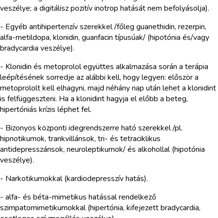
veszélye; a digitálisz pozitív inotrop hatását nem befolyásolja).
- Egyéb antihipertenzív szerekkel /főleg guanethidin, rezerpin,
alfa-metildopa, klonidin, guanfacin típusúak/ (hipotónia és/vagy
bradycardia veszélye).
- Klonidin és metoprolol együttes alkalmazása során a terápia
leépítésének sorredje az alábbi kell, hogy legyen: először a
metoprololt kell elhagyni, majd néhány nap után lehet a klonidint
is felfüggeszteni. Ha a klonidint hagyja el előbb a beteg,
hipertóniás krízis léphet fel.
- Bizonyos központi idegrendszerre ható szerekkel /pl.
hipnotikumok, trankvillánsok, tri- és tetraciklikus
antidepresszánsok, neuroleptikumok/ és alkohollal (hipotónia
veszélye).
- Narkotikumokkal (kardiodepresszív hatás).
- alfa- és béta-mimetikus hatással rendelkező
szimpatomimetikumokkal (hipertónia, kifejezett bradycardia,