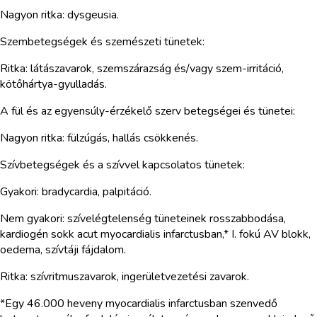
Nagyon ritka: dysgeusia.
Szembetegségek és szemészeti tünetek:
Ritka: látászavarok, szemszárazság és/vagy szem-irritáció,
kötőhártya-gyulladás.
A fül és az egyensúly-érzékelő szerv betegségei és tünetei:
Nagyon ritka: fülzúgás, hallás csökkenés.
Szívbetegségek és a szívvel kapcsolatos tünetek:
Gyakori: bradycardia, palpitáció.
Nem gyakori: szívelégtelenség tüneteinek rosszabbodása,
kardiogén sokk acut myocardialis infarctusban,* I. fokú AV blokk,
oedema, szívtáji fájdalom.
Ritka: szívritmuszavarok, ingerületvezetési zavarok.
*Egy 46.000 heveny myocardialis infarctusban szenvedő