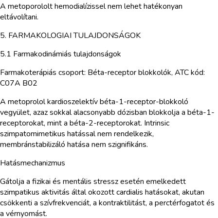
A metoporololt hemodialízissel nem lehet hatékonyan
eltávolítani.
5. FARMAKOLOGIAI TULAJDONSÁGOK
5.1 Farmakodinámiás tulajdonságok
Farmakoterápiás csoport: Béta-receptor blokkolók, ATC kód:
C07A B02
A metoprolol kardioszelektív béta-1-receptor-blokkoló
vegyület, azaz sokkal alacsonyabb dózisban blokkolja a béta-1-
receptorokat, mint a béta-2-receptorokat. Intrinsic
szimpatomimetikus hatással nem rendelkezik,
membránstabilizáló hatása nem szignifikáns.
Hatásmechanizmus
Gátolja a fizikai és mentális stressz esetén emelkedett
szimpatikus aktivitás által okozott cardialis hatásokat, akutan
csökkenti a szívfrekvenciát, a kontraktilitást, a perctérfogatot és
a vérnyomást.