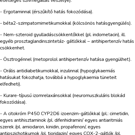
esetleges szívmegállás veszélye).
- Ergotaminnal (érszűkítő hatás fokozódása).
- béta2-szimpatomimetikumokkal (kölcsönös hatásgyengülés).
- Nem-szteroid gyulladáscsökkentőkkel (pl. indometacin), ill.
egyéb prosztaglandinszintetáz- gátlókkal − antihipertenzív hatás
csökkenhet.
- Ösztrogénnel (metoprolol antihipertenzív hatása gyengülhet).
- Orális antidiabetikumokkal, inzulinnal (hypoglykaemiás
hatásukat fokozhatja, továbbá a hypoglykaemia tüneteit
elfedheti).
- Kurare-típusú izomrelaxánsokkal (neuromuszkuláris blokád
fokozódása).
- A citokróm P450 CYP2D6 izoenzim-gátlókkal (pl.: cimetidin,
egyes antihisztaminok /pl. difenhidramin/ egyes antiaritmiás
szerek /pl. amiodaron, kinidin, propafenon/, egyes
antipszichotikumok /pl. tioridazin/, egyes COX-2-gátlók /pl.