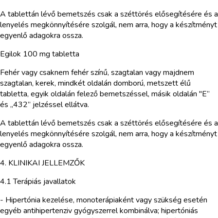
A tablettán lévő bemetszés csak a széttörés elősegítésére és a
lenyelés megkönnyítésére szolgál, nem arra, hogy a készítményt
egyenlő adagokra ossza.
Egilok 100 mg tabletta
Fehér vagy csaknem fehér színű, szagtalan vagy majdnem
szagtalan, kerek, mindkét oldalán domború, metszett élű
tabletta, egyik oldalán felező bemetszéssel, másik oldalán "E”
és „432” jelzéssel ellátva.
A tablettán lévő bemetszés csak a széttörés elősegítésére és a
lenyelés megkönnyítésére szolgál, nem arra, hogy a készítményt
egyenlő adagokra ossza.
4. KLINIKAI JELLEMZŐK
4.1 Terápiás javallatok
- Hipertónia kezelése, monoterápiaként vagy szükség esetén
egyéb antihipertenziv gyógyszerrel kombinálva; hipertóniás