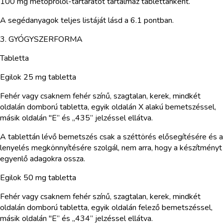
100 mg metoprolol-tartarátot tartalmaz tablettánként.
A segédanyagok teljes listáját lásd a 6.1 pontban.
3. GYÓGYSZERFORMA
Tabletta
Egilok 25 mg tabletta
Fehér vagy csaknem fehér színű, szagtalan, kerek, mindkét
oldalán domború tabletta, egyik oldalán X alakú bemetszéssel,
másik oldalán "E” és „435” jelzéssel ellátva.
A tablettán lévő bemetszés csak a széttörés elősegítésére és a
lenyelés megkönnyítésére szolgál, nem arra, hogy a készítményt
egyenlő adagokra ossza.
Egilok 50 mg tabletta
Fehér vagy csaknem fehér színű, szagtalan, kerek, mindkét
oldalán domború tabletta, egyik oldalán felező bemetszéssel,
másik oldalán "E” és „434” jelzéssel ellátva.