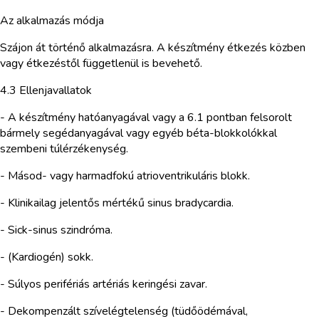
Az alkalmazás módja
Szájon át történő alkalmazásra. A készítmény étkezés közben
vagy étkezéstől függetlenül is bevehető.
4.3 Ellenjavallatok
- A készítmény hatóanyagával vagy a 6.1 pontban felsorolt
bármely segédanyagával vagy egyéb béta-blokkolókkal
szembeni túlérzékenység.
- Másod- vagy harmadfokú atrioventrikuláris blokk.
- Klinikailag jelentős mértékű sinus bradycardia.
- Sick-sinus szindróma.
- (Kardiogén) sokk.
- Súlyos perifériás artériás keringési zavar.
- Dekompenzált szívelégtelenség (tüdőödémával,