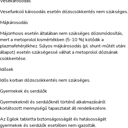
Vesekárosodás
Vesefunkció károsodás esetén dóziscsökkentés nem szükséges.
Májkárosodás
Májcirrhosis esetén általában nem szükséges dózismódosítás,
mert a metoprolol kismértékben (5-10 %) kötődik a
plazmafehérjékhez. Súlyos májkárosodás (pl. shunt-műtét utáni
állapot) esetén szükségessé válhat a metoprolol dózisának
csökkentése.
Idősek
Idős korban dóziscsökkentés nem szükséges.
Gyermekek és serdülők
Gyermekeknél és serdülőknél történő alkalmazásáról
korlátozott mennyiségű tapasztalat áll rendelkezésre.
Az Egilok tabletta biztonságosságát és hatásosságát
gyermekek és serdülők esetében nem igazolták.