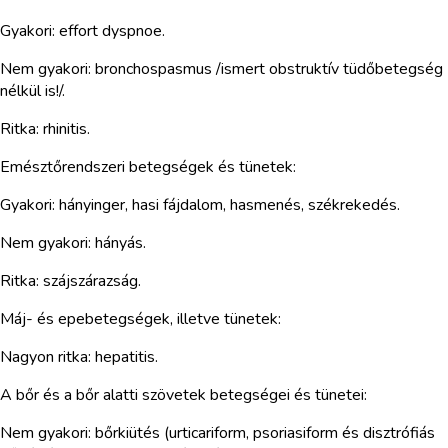
Gyakori: effort dyspnoe.
Nem gyakori: bronchospasmus /ismert obstruktív tüdőbetegség
nélkül is!/.
Ritka: rhinitis.
Emésztőrendszeri betegségek és tünetek:
Gyakori: hányinger, hasi fájdalom, hasmenés, székrekedés.
Nem gyakori: hányás.
Ritka: szájszárazság.
Máj- és epebetegségek, illetve tünetek:
Nagyon ritka: hepatitis.
A bőr és a bőr alatti szövetek betegségei és tünetei:
Nem gyakori: bőrkiütés (urticariform, psoriasiform és disztrófiás