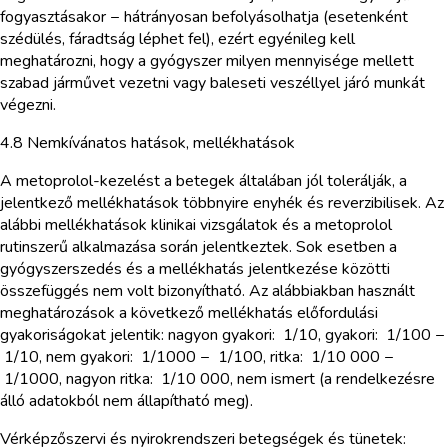
fogyasztásakor − hátrányosan befolyásolhatja (esetenként
szédülés, fáradtság léphet fel), ezért egyénileg kell
meghatározni, hogy a gyógyszer milyen mennyisége mellett
szabad járművet vezetni vagy baleseti veszéllyel járó munkát
végezni.
4.8 Nemkívánatos hatások, mellékhatások
A metoprolol-kezelést a betegek általában jól tolerálják, a
jelentkező mellékhatások többnyire enyhék és reverzibilisek. Az
alábbi mellékhatások klinikai vizsgálatok és a metoprolol
rutinszerű alkalmazása során jelentkeztek. Sok esetben a
gyógyszerszedés és a mellékhatás jelentkezése közötti
összefüggés nem volt bizonyítható. Az alábbiakban használt
meghatározások a következő mellékhatás előfordulási
gyakoriságokat jelentik: nagyon gyakori: 1/10, gyakori: 1/100 −
1/10, nem gyakori: 1/1000 − 1/100, ritka: 1/10 000 −
1/1000, nagyon ritka: 1/10 000, nem ismert (a rendelkezésre
álló adatokból nem állapítható meg).
Vérképzőszervi és nyirokrendszeri betegségek és tünetek: