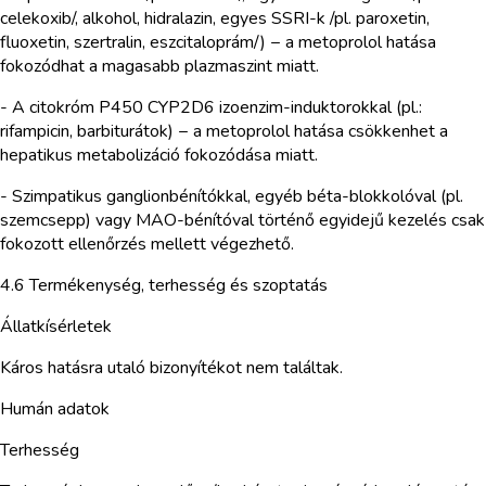
celekoxib/, alkohol, hidralazin, egyes SSRI-k /pl. paroxetin,
fluoxetin, szertralin, eszcitaloprám/) − a metoprolol hatása
fokozódhat a magasabb plazmaszint miatt.
- A citokróm P450 CYP2D6 izoenzim-induktorokkal (pl.:
rifampicin, barbiturátok) − a metoprolol hatása csökkenhet a
hepatikus metabolizáció fokozódása miatt.
- Szimpatikus ganglionbénítókkal, egyéb béta-blokkolóval (pl.
szemcsepp) vagy MAO-bénítóval történő egyidejű kezelés csak
fokozott ellenőrzés mellett végezhető.
4.6 Termékenység, terhesség és szoptatás
Állatkísérletek
Káros hatásra utaló bizonyítékot nem találtak.
Humán adatok
Terhesség