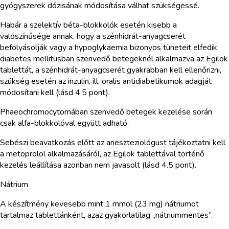
gyógyszerek dózisának módosítása válhat szükségessé.
Habár a szelektív béta-blokkolók esetén kisebb a
valószínűsége annak, hogy a szénhidrát-anyagcserét
befolyásolják vagy a hypoglykaemia bizonyos tüneteit elfedik,
diabetes mellitusban szenvedő betegeknél alkalmazva az Egilok
tablettát, a szénhidrát-anyagcserét gyakrabban kell ellenőrizni,
szükség esetén az inzulin, ill. oralis antidiabetikumok adagját
módosítani kell (lásd 4.5 pont).
Phaeochromocytomában szenvedő betegek kezelése során
csak alfa-blokkolóval együtt adható.
Sebészi beavatkozás előtt az aneszteziológust tájékoztatni kell
a metoprolol alkalmazásáról, az Egilok tablettával történő
kezelés leállítása azonban nem javasolt (lásd 4.5 pont).
Nátrium
A készítmény kevesebb mint 1 mmol (23 mg) nátriumot
tartalmaz tablettánként, azaz gyakorlatilag „nátriummentes”.