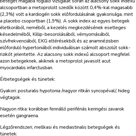
beteget magába foglaló vizsgálat során az alacsony sokk indexű
alcsoportban a metoprololt szedők között 0,4%-kal magasabb
(2,3%) volt a kardiogén sokk előfordulásának gyakorisága, mint
a placebo csoportban (1,9%). A sokk index az egyes betegek
életkorából, neméből, a kezelés megkezdésének esetleges
késedelméből, Killip-besorolásából, vérnyomásából,
szívfrekvenciából, EKG eltérésekből és az anamnézisben
előforduló hypertoniából individuálisan számolt abszolút sokk-
rizikót jelentette. Az alacsony sokk indexű alcsoport megfelel
azon betegeknek, akiknek a metoprolol javasolt acut
myocardialis infarctusban.
Érbetegségek és tünetek:
Gyakori: posturalis hypotonia /nagyor ritkán syncopéval/, hideg
végtagok.
Nagyon ritka: korábban fennálló perifériás keringési zavarok
esetén gangraena.
Légzőrendszeri, mellkasi és mediastinalis betegségek és
tünetek: