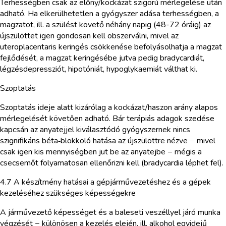
Terhességben csak az előny/kockázat szigorú mérlegelése után
adható. Ha elkerülhetetlen a gyógyszer adása terhességben, a
magzatot, ill. a szülést követő néhány napig (48-72 óráig) az
újszülöttet igen gondosan kell obszerválni, mivel az
uteroplacentaris keringés csökkenése befolyásolhatja a magzat
fejlődését, a magzat keringésébe jutva pedig bradycardiát,
légzésdepressziót, hipotóniát, hypoglykaemiát válthat ki.
Szoptatás
Szoptatás ideje alatt kizárólag a kockázat/haszon arány alapos
mérlegelését követően adható. Bár terápiás adagok szedése
kapcsán az anyatejjel kiválasztódó gyógyszernek nincs
szignifikáns béta‑blokkoló hatása az újszülöttre nézve − mivel
csak igen kis mennyiségben jut be az anyatejbe − mégis a
csecsemőt folyamatosan ellenőrizni kell (bradycardia léphet fel).
4.7 A készítmény hatásai a gépjárművezetéshez és a gépek
kezeléséhez szükséges képességekre
A járművezető képességet és a baleseti veszéllyel járó munka
végzését − különösen a kezelés elején, ill. alkohol egyidejű