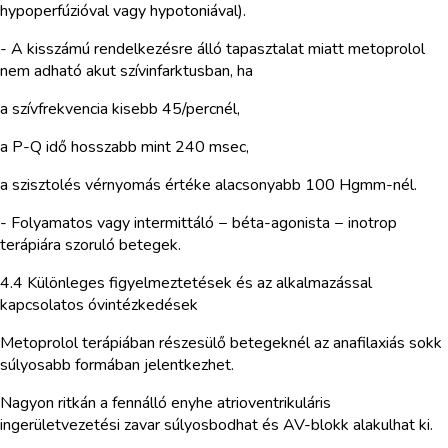
hypoperfúzióval vagy hypotoniával).
- A kisszámú rendelkezésre álló tapasztalat miatt metoprolol
nem adható akut szívinfarktusban, ha
a szívfrekvencia kisebb 45/percnél,
a P-Q idő hosszabb mint 240 msec,
a szisztolés vérnyomás értéke alacsonyabb 100 Hgmm-nél.
- Folyamatos vagy intermittáló − béta-agonista − inotrop
terápiára szoruló betegek.
4.4 Különleges figyelmeztetések és az alkalmazással
kapcsolatos óvintézkedések
Metoprolol terápiában részesülő betegeknél az anafilaxiás sokk
súlyosabb formában jelentkezhet.
Nagyon ritkán a fennálló enyhe atrioventrikuláris
ingerületvezetési zavar súlyosbodhat és AV-blokk alakulhat ki.