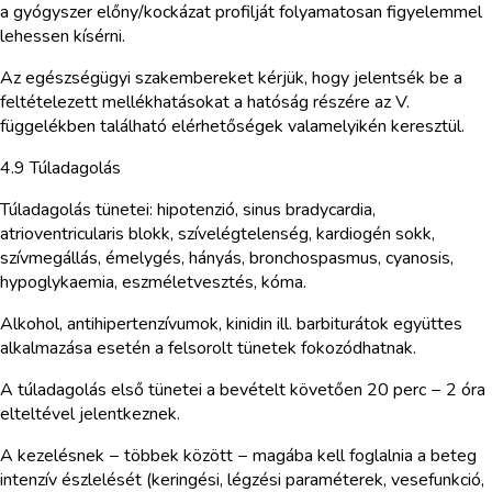
a gyógyszer előny/kockázat profilját folyamatosan figyelemmel
lehessen kísérni.
Az egészségügyi szakembereket kérjük, hogy jelentsék be a
feltételezett mellékhatásokat a hatóság részére az V.
függelékben található elérhetőségek valamelyikén keresztül.
4.9 Túladagolás
Túladagolás tünetei: hipotenzió, sinus bradycardia,
atrioventricularis blokk, szívelégtelenség, kardiogén sokk,
szívmegállás, émelygés, hányás, bronchospasmus, cyanosis,
hypoglykaemia, eszméletvesztés, kóma.
Alkohol, antihipertenzívumok, kinidin ill. barbiturátok együttes
alkalmazása esetén a felsorolt tünetek fokozódhatnak.
A túladagolás első tünetei a bevételt követően 20 perc − 2 óra
elteltével jelentkeznek.
A kezelésnek − többek között − magába kell foglalnia a beteg
intenzív észlelését (keringési, légzési paraméterek, vesefunkció,