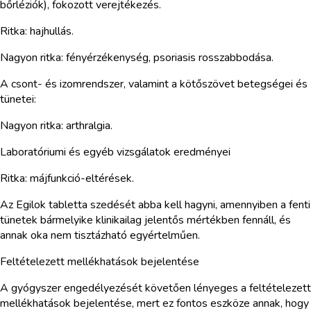
bőrléziók), fokozott verejtékezés.
Ritka: hajhullás.
Nagyon ritka: fényérzékenység, psoriasis rosszabbodása.
A csont- és izomrendszer, valamint a kötőszövet betegségei és
tünetei:
Nagyon ritka: arthralgia.
Laboratóriumi és egyéb vizsgálatok eredményei
Ritka: májfunkció-eltérések.
Az Egilok tabletta szedését abba kell hagyni, amennyiben a fenti
tünetek bármelyike klinikailag jelentős mértékben fennáll, és
annak oka nem tisztázható egyértelműen.
Feltételezett mellékhatások bejelentése
A gyógyszer engedélyezését követően lényeges a feltételezett
mellékhatások bejelentése, mert ez fontos eszköze annak, hogy