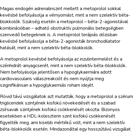
Magas endogén adrenalinszint mellett a metoprolol sokkal
kevésbé befolyásolja a vérnyomást, mint a nem szelektív béta-
blokkolók. Szükség esetén a metoprolol – béta-2-agonistával
kombinációban – adható obstruktív pulmonális betegségben
szenvedő betegeknek is. A metoprolol terápiás dózisban
kevésbé befolyásolja a béta-2-agonisták bronchodilatator
hatását, mint a nem szelektív béta-blokkolók.
A metoprolol kevésbé befolyásolja az inzulintermelést és a
szénhidrát-anyagcserét, mint a nem szelektív béta-blokkolók.
Nem befolyásolja jelentősen a hypoglykaemiára adott
cardiovascularis válaszreakciót és nem nyújtja meg
szignifikánsan a hypoglykaemiás roham idejét.
Rövid távú vizsgálatok azt mutatták, hogy a metoprolol a szérum
trigliceridek szintjének kisfokú növekedését és a szabad
zsírsavak szintjének kisfokú csökkenését okozta. Bizonyos
esetekben a HDL-koleszterin szint kisfokú csökkenését
figyelték meg, ami kisebb mértékű volt, mint a nem szelektív
béta-blokkolók esetén. Mindazonáltal egy hosszútávú vizsgálat