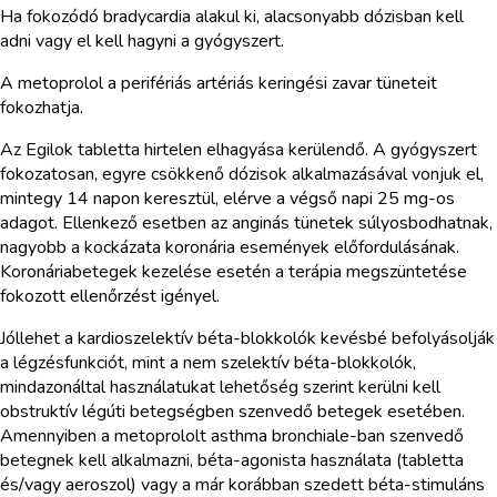
Ha fokozódó bradycardia alakul ki, alacsonyabb dózisban kell
adni vagy el kell hagyni a gyógyszert.
A metoprolol a perifériás artériás keringési zavar tüneteit
fokozhatja.
Az Egilok tabletta hirtelen elhagyása kerülendő. A gyógyszert
fokozatosan, egyre csökkenő dózisok alkalmazásával vonjuk el,
mintegy 14 napon keresztül, elérve a végső napi 25 mg-os
adagot. Ellenkező esetben az anginás tünetek súlyosbodhatnak,
nagyobb a kockázata koronária események előfordulásának.
Koronáriabetegek kezelése esetén a terápia megszüntetése
fokozott ellenőrzést igényel.
Jóllehet a kardioszelektív béta-blokkolók kevésbé befolyásolják
a légzésfunkciót, mint a nem szelektív béta-blokkolók,
mindazonáltal használatukat lehetőség szerint kerülni kell
obstruktív légúti betegségben szenvedő betegek esetében.
Amennyiben a metoprololt asthma bronchiale-ban szenvedő
betegnek kell alkalmazni, béta-agonista használata (tabletta
és/vagy aeroszol) vagy a már korábban szedett béta-stimuláns