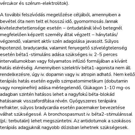
vércukor és szérum-elektrolitok).
A további felszívódás megelőzése céljából, amennyiben a
bevétel óta nem telt el hosszú idő, gyomormosás /annak
kivitelezhetetlensége esetén − öntudatánál lévő betegnél
megfelelően képzett személy által végzett − hánytatás/
végzendő, valamint aktív szén adagolása javasolt. Súlyos
hipotenzió, bradycardia, valamint fenyegető szívelégtelenség
esetén béta1-stimuláns adása szükséges iv. 2-5 perces
intervallumokban vagy folyamatos infúzió formájában a kívánt
hatás eléréséig. Amennyiben szelektív béta1-agonista nem áll
rendelkezésre, úgy iv. dopamin vagy iv. atropin adható. Nem kellő
terápiás hatás esetén egyéb szimpatomimetikum (dobutamin
vagy norepinefrin) adása mérlegelendő, Glükagon 1-10 mg-os
adagban szintén hatásos lehet a nagyfokú béta-blokád
hatásainak visszafordítása révén. Gyógyszeres terápiára
refrakter, súlyos bradycardia esetén pacemaker bevezetése
válhat szükségessé. A bronchospasmust iv. béta2-stimulánssal
(pl.: terbutalin) lehet megszüntetni. Az antidotumok a szokásos
terápiás adagjuknál nagyobb dózisban lehetnek szükségesek.