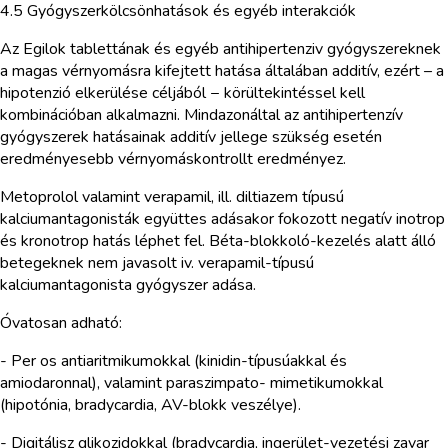
4.5 Gyógyszerkölcsönhatások és egyéb interakciók
Az Egilok tablettának és egyéb antihipertenziv gyógyszereknek
a magas vérnyomásra kifejtett hatása általában additív, ezért – a
hipotenzió elkerülése céljából − körültekintéssel kell
kombinációban alkalmazni. Mindazonáltal az antihipertenzív
gyógyszerek hatásainak additív jellege szükség esetén
eredményesebb vérnyomáskontrollt eredményez.
Metoprolol valamint verapamil, ill. diltiazem típusú
kalciumantagonisták együttes adásakor fokozott negatív inotrop
és kronotrop hatás léphet fel. Béta-blokkoló-kezelés alatt álló
betegeknek nem javasolt iv. verapamil-típusú
kalciumantagonista gyógyszer adása.
Óvatosan adható:
- Per os antiaritmikumokkal (kinidin-típusúakkal és
amiodaronnal), valamint paraszimpato- mimetikumokkal
(hipotónia, bradycardia, AV-blokk veszélye).
- Digitálisz glikozidokkal (bradycardia, ingerület-vezetési zavar