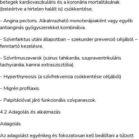
betegek kardiovaszkuláris és a koronária mortalitásának
(beleértve a hirtelen halált is) csökkentése.
- Angina pectoris. Alkalmazható monoterápiaként vagy egyéb
antianginás gyógyszerekkel kombinálva.
- Szívinfarktus utáni állapotban − szekunder prevenció céljából −
fenntartó kezelésre.
- Szívritmuszavarok (szinus tahikardia, szupraventrikuláris
tachycardia, kamrai extraszisztólia).
- Hyperthyreosis (a szívfrekvencia csökkentése céljából)
- Migrén profilaxis.
- Palpitációval járó funkcionális szívpanaszok.
4.2 Adagolás és alkalmazás
Adagolás
Az adagolást egyénileg és fokozatosan kell beállítani a túlzott