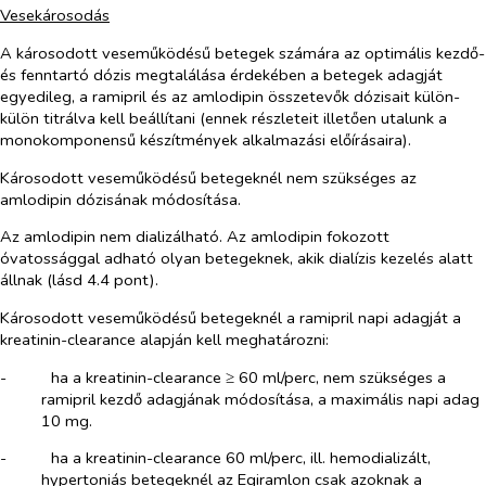
Vesekárosodás
A károsodott veseműködésű betegek számára az optimális kezdő-
és fenntartó dózis megtalálása érdekében a betegek adagját
egyedileg, a ramipril és az amlodipin összetevők dózisait külön-
külön titrálva kell beállítani (ennek részleteit illetően utalunk a
monokomponensű készítmények alkalmazási előírásaira).
Károsodott veseműködésű betegeknél nem szükséges az
amlodipin
dózisának módosítása.
Az amlodipin nem dializálható. Az amlodipin fokozott
óvatossággal adható olyan betegeknek, akik dialízis kezelés alatt
állnak (lásd 4.4 pont).
Károsodott veseműködésű betegeknél a
ramipril
napi adagját a
kreatinin-clearance alapján kell meghatározni:
-​
ha a kreatinin-clearance ≥ 60 ml/perc, nem szükséges a
ramipril kezdő adagjának módosítása, a maximális napi adag
10 mg.
-​
ha a kreatinin-clearance 60 ml/perc, ill. hemodializált,
hypertoniás betegeknél az Egiramlon csak azoknak a