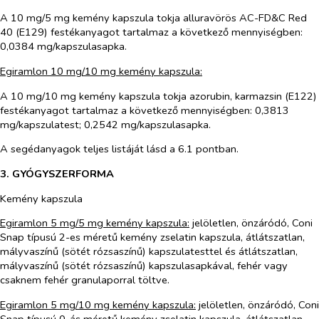
A 10 mg/5 mg kemény kapszula tokja alluravörös AC-FD&C Red
40 (E129) festékanyagot tartalmaz a következő mennyiségben:
0,0384 mg/kapszulasapka.
Egiramlon 10 mg/10 mg kemény kapszula:
A 10 mg/10 mg kemény kapszula tokja azorubin, karmazsin (E122)
festékanyagot tartalmaz a következő mennyiségben: 0,3813
mg/kapszulatest; 0,2542 mg/kapszulasapka.
A segédanyagok teljes listáját lásd a 6.1 pontban.
3. GYÓGYSZERFORMA
Kemény kapszula
Egiramlon 5 mg/5 mg kemény kapszula:
jelöletlen, önzáródó, Coni
Snap típusú 2-es méretű kemény zselatin kapszula, átlátszatlan,
mályvaszínű (sötét rózsaszínű) kapszulatesttel és átlátszatlan,
mályvaszínű (sötét rózsaszínű) kapszulasapkával, fehér vagy
csaknem fehér granulaporral töltve.
Egiramlon 5 mg/10 mg kemény kapszula:
jelöletlen, önzáródó, Coni
Snap típusú 0-ás méretű kemény zselatin kapszula, átlátszatlan,