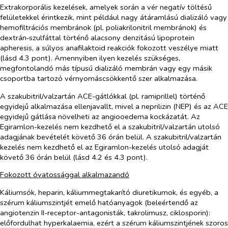
Extrakorporális kezelések, amelyek során a vér negatív töltésű
felületekkel érintkezik, mint például nagy átáramlású dializáló vagy
hemofiltrációs membránok (pl. poliakrilonitril membránok) és
dextrán‑szulfáttal történő alacsony denzitású lipoprotein
apheresis, a súlyos anafilaktoid reakciók fokozott veszélye miatt
(lásd 4.3 pont). Amennyiben ilyen kezelés szükséges,
megfontolandó más típusú dializáló membrán vagy egy másik
csoportba tartozó vérnyomáscsökkentő szer alkalmazása.
A szakubitril/valzartán ACE-gátlókkal (pl. ramiprillel) történő
egyidejű alkalmazása ellenjavallt, mivel a neprilizin (NEP) és az ACE
egyidejű gátlása növelheti az angiooedema kockázatát. Az
Egiramlon-kezelés nem kezdhető el a szakubitril/valzartán utolsó
adagjának bevételét követő 36 órán belül. A szakubitril/valzartán
kezelés nem kezdhető el az Egiramlon-kezelés utolsó adagját
követő 36 órán belül (lásd 4.2 és 4.3 pont).
Fokozott óvatossággal alkalmazandó
Káliumsók, heparin, káliummegtakarító diuretikumok, és egyéb, a
szérum káliumszintjét emelő hatóanyagok (beleértendő az
angiotenzin II-receptor-antagonisták, takrolimusz, ciklosporin):
előfordulhat hyperkalaemia, ezért a szérum káliumszintjének szoros