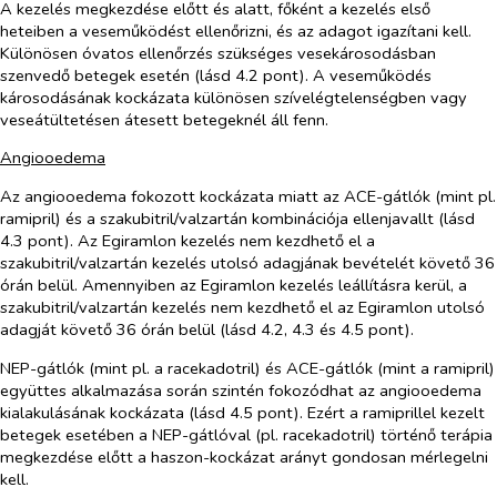
A kezelés megkezdése előtt és alatt, főként a kezelés első
heteiben a veseműködést ellenőrizni, és az adagot igazítani kell.
Különösen óvatos ellenőrzés szükséges vesekárosodásban
szenvedő betegek esetén (lásd 4.2 pont). A veseműködés
károsodásának kockázata különösen szívelégtelenségben vagy
veseátültetésen átesett betegeknél áll fenn.
Angiooedema
Az angiooedema fokozott kockázata miatt az ACE-gátlók (mint pl.
ramipril) és a szakubitril/valzartán kombinációja ellenjavallt (lásd
4.3 pont). Az Egiramlon kezelés nem kezdhető el a
szakubitril/valzartán kezelés utolsó adagjának bevételét követő 36
órán belül. Amennyiben az Egiramlon kezelés leállításra kerül, a
szakubitril/valzartán kezelés nem kezdhető el az Egiramlon utolsó
adagját követő 36 órán belül (lásd 4.2, 4.3 és 4.5 pont).
NEP-gátlók (mint pl. a racekadotril) és ACE-gátlók (mint a ramipril)
együttes alkalmazása során szintén fokozódhat az angiooedema
kialakulásának kockázata (lásd 4.5 pont). Ezért a ramiprillel kezelt
betegek esetében a NEP-gátlóval (pl. racekadotril) történő terápia
megkezdése előtt a haszon-kockázat arányt gondosan mérlegelni
kell.