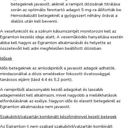
betegeknek javasolt, akiknél a ramipril dózisának titrálása
során az optimális fenntartó adagot 5 mg-ra állították be.
Hemodializált betegeknél a gyógyszert néhány órával a
dialízis után kell bevenni.
A vesefunkciót és a szérum káliumszintjét monitorozni kell az
Egiramlon kezelés ideje alatt. A veseműködés hanyatlása esetén
abba kell hagyni az Egiramlon alkalmazását és helyette az
összetevőit kell adni megfelelően beállított dózisban.
Idősek
Idős betegeknek az amlodipinből a javasolt adagok adhatók,
mindazonáltal a dózis emelésekor fokozott óvatossággal
tanácsos eljárni (lásd 4.4 és 5.2 pont).
A ramiprilből alacsonyabb kezdő adagokat és lassabb
adagemelést kell alkalmazni, mivel nagyobb a mellékhatások
elfordulásának az esélye. Nagyon idős és elesett betegeknél az
Egiramlon alkalmazása nem javasolt.
Szakubitril/valzartán kombinált készítménnyel kezelt betegek
Az Egiramlon-t nem szabad szakubitril/valzartán kombinált