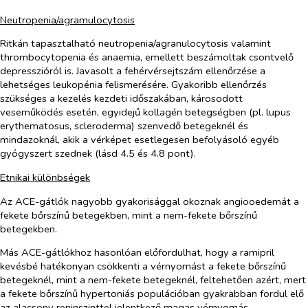
Neutropenia/agramulocytosis
Ritkán tapasztalható neutropenia/agranulocytosis valamint
thrombocytopenia és anaemia, emellett beszámoltak csontvelő
depresszióról is. Javasolt a fehérvérsejtszám ellenőrzése a
lehetséges leukopénia felismerésére. Gyakoribb ellenőrzés
szükséges a kezelés kezdeti időszakában, károsodott
veseműködés esetén, egyidejű kollagén betegségben (pl. lupus
erythematosus, scleroderma) szenvedő betegeknél és
mindazoknál, akik a vérképet esetlegesen befolyásoló egyéb
gyógyszert szednek (lásd 4.5 és 4.8 pont).
Etnikai különbségek
Az ACE-gátlók nagyobb gyakorisággal okoznak angiooedemát a
fekete bőrszínű betegekben, mint a nem-fekete bőrszínű
betegekben.
Más ACE-gátlókhoz hasonlóan előfordulhat, hogy a ramipril
kevésbé hatékonyan csökkenti a vérnyomást a fekete bőrszínű
betegeknél, mint a nem-fekete betegeknél, feltehetően azért, mert
a fekete bőrszínű hypertoniás populációban gyakrabban fordul elő
az alacsony reninszinttel jelentkező magas vérnyomás.