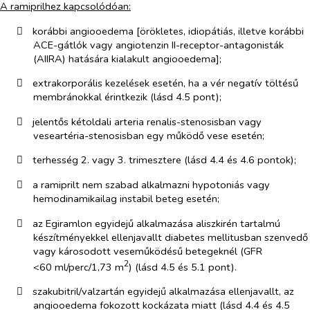
A ramiprilhez kapcsolódóan:
​
korábbi angiooedema [örökletes, idiopátiás, illetve korábbi
ACE-gátlók vagy angiotenzin II-receptor-antagonisták
(AIIRA) hatására kialakult angiooedema];
​
extrakorporális kezelések esetén, ha a vér negatív töltésű
membránokkal érintkezik (lásd 4.5 pont);
​
jelentős kétoldali arteria renalis-stenosisban vagy
veseartéria-stenosisban egy működő vese esetén;
​
terhesség 2. vagy 3. trimesztere (lásd 4.4 és 4.6 pontok);
​
a ramiprilt nem szabad alkalmazni hypotoniás vagy
hemodinamikailag instabil beteg esetén;
​
az Egiramlon egyidejű alkalmazása aliszkirén tartalmú
készítményekkel ellenjavallt diabetes mellitusban szenvedő
vagy károsodott veseműködésű betegeknél (GFR
2
<60 ml/perc/1,73 m
) (lásd 4.5 és 5.1 pont).
​
szakubitril/valzartán egyidejű alkalmazása ellenjavallt, az
angiooedema fokozott kockázata miatt (lásd 4.4 és 4.5