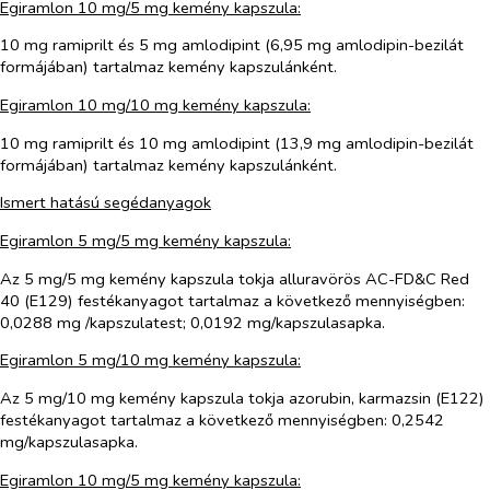
Egiramlon 10 mg/5 mg kemény kapszula:
10 mg ramiprilt és 5 mg amlodipint (6,95 mg amlodipin-bezilát
formájában) tartalmaz kemény kapszulánként.
Egiramlon 10 mg/10 mg kemény kapszula:
10 mg ramiprilt és 10 mg amlodipint (13,9 mg amlodipin-bezilát
formájában) tartalmaz kemény kapszulánként.
Ismert hatású segédanyagok
Egiramlon 5 mg/5 mg kemény kapszula:
Az 5 mg/5 mg kemény kapszula tokja alluravörös AC-FD&C Red
40 (E129) festékanyagot tartalmaz a következő mennyiségben:
0,0288 mg /kapszulatest; 0,0192 mg/kapszulasapka.
Egiramlon 5 mg/10 mg kemény kapszula:
Az 5 mg/10 mg kemény kapszula tokja azorubin, karmazsin (E122)
festékanyagot tartalmaz a következő mennyiségben: 0,2542
mg/kapszulasapka.
Egiramlon 10 mg/5 mg kemény kapszula: