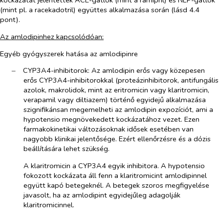
kockázatát jelentették ACE-gátlók (mint a ramipril) és NEP-gátlók
(mint pl. a racekadotril) együttes alkalmazása során (lásd 4.4
pont).
Az amlodipinhez kapcsolódóan:
Egyéb gyógyszerek hatása az amlodipinre
‒​
CYP3A4-inhibitorok: Az amlodipin erős vagy közepesen
erős CYP3A4-inhibitorokkal (proteázinhibitorok, antifungális
azolok, makrolidok, mint az eritromicin vagy klaritromicin,
verapamil vagy diltiazem) történő egyidejű alkalmazása
szignifikánsan megemelheti az amlodipin expozíciót, ami a
hypotensio megnövekedett kockázatához vezet. Ezen
farmakokinetikai változásoknak idősek esetében van
nagyobb klinikai jelentősége. Ezért ellenőrzésre és a dózis
beállítására lehet szükség.
A klaritromicin a CYP3A4 egyik inhibitora. A hypotensio
fokozott kockázata áll fenn a klaritromicint amlodipinnel
együtt kapó betegeknél. A betegek szoros megfigyelése
javasolt, ha az amlodipint egyidejűleg adagolják
klaritromicinnel.