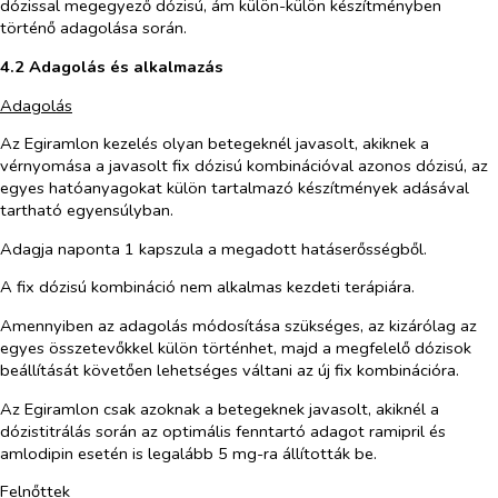
dózissal megegyező dózisú, ám külön-külön készítményben
történő adagolása során.
4.2 Adagolás és alkalmazás
Adagolás
Az Egiramlon kezelés olyan betegeknél javasolt, akiknek a
vérnyomása a javasolt fix dózisú kombinációval azonos dózisú, az
egyes hatóanyagokat külön tartalmazó készítmények adásával
tartható egyensúlyban.
Adagja naponta 1 kapszula a megadott hatáserősségből.
A fix dózisú kombináció nem alkalmas kezdeti terápiára.
Amennyiben az adagolás módosítása szükséges, az kizárólag az
egyes összetevőkkel külön történhet, majd a megfelelő dózisok
beállítását követően lehetséges váltani az új fix kombinációra.
Az Egiramlon csak azoknak a betegeknek javasolt, akiknél a
dózistitrálás során az optimális fenntartó adagot ramipril és
amlodipin esetén is legalább 5 mg-ra állították be.
Felnőttek