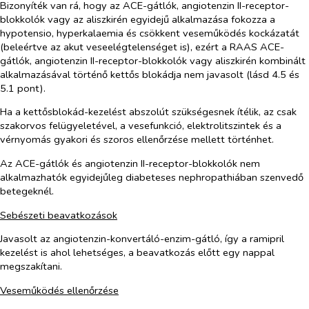
Bizonyíték van rá, hogy az ACE-gátlók, angiotenzin II-receptor-
blokkolók vagy az aliszkirén egyidejű alkalmazása fokozza a
hypotensio, hyperkalaemia és csökkent veseműködés kockázatát
(beleértve az akut veseelégtelenséget is), ezért a RAAS ACE-
gátlók, angiotenzin II-receptor-blokkolók vagy aliszkirén kombinált
alkalmazásával történő kettős blokádja nem javasolt (lásd 4.5 és
5.1 pont).
Ha a kettősblokád-kezelést abszolút szükségesnek ítélik, az csak
szakorvos felügyeletével, a vesefunkció, elektrolitszintek és a
vérnyomás gyakori és szoros ellenőrzése mellett történhet.
Az ACE-gátlók és angiotenzin II-receptor-blokkolók nem
alkalmazhatók egyidejűleg diabeteses nephropathiában szenvedő
betegeknél.
Sebészeti beavatkozások
Javasolt az angiotenzin-konvertáló-enzim-gátló, így a ramipril
kezelést is ahol lehetséges, a beavatkozás előtt egy nappal
megszakítani.
Veseműködés ellenőrzése