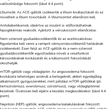
valószínűsége fokozott (lásd 4.4 pont).
Lítiumsók:
Az ACE-gátlók csökkentik a lítium kiválasztását és ez
növelheti a lítium toxicitását. A lítiumszintet ellenőrizni kell.
Antidiabetikumok, ideértve az inzulint is:
előfordulhatnak
hipoglikémiás reakciók. Ajánlott a vércukorszint ellenőrzése.
Nem-szteroid gyulladáscsökkentők és az acetilszalicilsav:
figyelembe kell venni a ramipril vérnyomáscsökkentő hatásának
csökkenését. Ezen felül az ACE-gátlók és a nem-szteroid
gyulladáscsökkentők együttadása növeli a vesefunkció
károsodásának kockázatát és a káliumszint fokozódását
okozhatják.
mTOR-gátlók vagy vildagliptin
: Az angiooedema fokozott
kockázata lehetséges azoknál a betegeknél, akiket egyidejűleg
alkalmazott gyógyszerekkel, mint például mTOR-gátlókkal (pl.
temszirolimusz, everolimusz, szirolimusz), vagy vildagliptinnel
kezelnek. Óvatosan kell eljárni a kezelés megkezdésekor (lásd 4.4
pont).
Neprilizin (NEP)-gátlók
: angiooedema kialakulásának fokozott