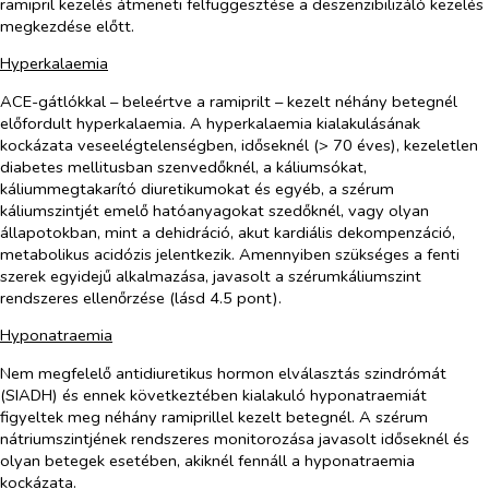
ramipril kezelés átmeneti felfüggesztése a deszenzibilizáló kezelés
megkezdése előtt.
Hyperkalaemia
ACE-gátlókkal – beleértve a ramiprilt – kezelt néhány betegnél
előfordult hyperkalaemia. A hyperkalaemia kialakulásának
kockázata veseelégtelenségben, időseknél (> 70 éves), kezeletlen
diabetes mellitusban szenvedőknél, a káliumsókat,
káliummegtakarító diuretikumokat és egyéb, a szérum
káliumszintjét emelő hatóanyagokat szedőknél, vagy olyan
állapotokban, mint a dehidráció, akut kardiális dekompenzáció,
metabolikus acidózis jelentkezik. Amennyiben szükséges a fenti
szerek egyidejű alkalmazása, javasolt a szérumkáliumszint
rendszeres ellenőrzése (lásd 4.5 pont).
Hyponatraemia
Nem megfelelő antidiuretikus hormon elválasztás szindrómát
(SIADH) és ennek következtében kialakuló hyponatraemiát
figyeltek meg néhány ramiprillel kezelt betegnél. A szérum
nátriumszintjének rendszeres monitorozása javasolt időseknél és
olyan betegek esetében, akiknél fennáll a hyponatraemia
kockázata.