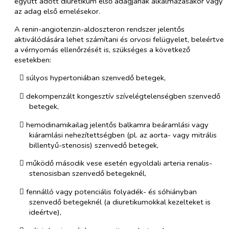
együtt adott diuretikum első adagjának alkalmazásakor vagy
az adag első emelésekor.
A renin-angiotenzin-aldoszteron rendszer jelentős
aktiválódására lehet számítani és orvosi felügyelet, beleértve
a vérnyomás ellenőrzését is, szükséges a következő
esetekben:
​
súlyos hypertoniában szenvedő betegek,
​
dekompenzált kongesztív szívelégtelenségben szenvedő
betegek,
​
hemodinamikailag jelentős balkamra beáramlási vagy
kiáramlási nehezítettségben (pl. az aorta- vagy mitrális
billentyű-stenosis) szenvedő betegek,
​
működő második vese esetén egyoldali arteria renalis-
stenosisban szenvedő betegeknél,
​
fennálló vagy potenciális folyadék- és sóhiányban
szenvedő betegeknél (a diuretikumokkal kezelteket is
ideértve),