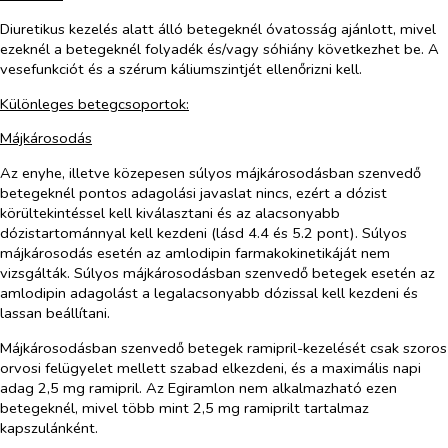
Diuretikus kezelés alatt álló betegeknél óvatosság ajánlott, mivel
ezeknél a betegeknél folyadék és/vagy sóhiány következhet be. A
vesefunkciót és a szérum káliumszintjét ellenőrizni kell.
Különleges betegcsoportok:
Májkárosodás
Az enyhe, illetve közepesen súlyos májkárosodásban szenvedő
betegeknél pontos adagolási javaslat nincs, ezért a dózist
körültekintéssel kell kiválasztani és az alacsonyabb
dózistartománnyal kell kezdeni (lásd 4.4 és 5.2 pont). Súlyos
májkárosodás esetén az amlodipin farmakokinetikáját nem
vizsgálták. Súlyos májkárosodásban szenvedő betegek esetén az
amlodipin adagolást a legalacsonyabb dózissal kell kezdeni és
lassan beállítani.
Májkárosodásban szenvedő betegek
ramipril
-kezelését csak szoros
orvosi felügyelet mellett szabad elkezdeni, és a maximális napi
adag 2,5 mg ramipril. Az Egiramlon nem alkalmazható ezen
betegeknél, mivel több mint 2,5 mg ramiprilt tartalmaz
kapszulánként.