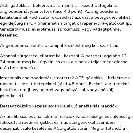
ACE-gátlókkal - beleértve a ramiprilt is - kezelt betegeknél
angiooedemát jelentettek (lásd 4.8 pont). Az angiooedema
kialakulásának kockázata fokozódhat azoknál a betegeknél, akiket
egyidejűleg mTOR (mammalian target of rapamycin)-gátlókkal (pl.
temszirolimusz, everolimusz, szirolimusz) vagy vildagliptinnel
kezelnek.
Angiooedema esetén, a ramipril kezelést meg kell szakítani.
Azonnal sürgősségi ellátást kell kezdeni. A beteget legalább 12-
24 órán át meg kell figyelni és csak a tünetek teljes megszűnése
után bocsátható el.
Intestinalis angiooedemát jelentettek ACE-gátlókkal - beleértve a
ramiprilt - kezelt betegeknél (lásd 4.8 pont). Ezeknél a betegeknél
hasi fájdalom (hányingerrel vagy hányással, vagy anélkül)
jelentkezett.
Deszenzibilizáló kezelés során kialakuló anafilaxiás reakciók
Az anafilaxiás és anafilaktoid reakciók valószínűsége és súlyossága
fokozott a rovarmérgekkel és más allergénekkel szembeni
deszenzibilizáló kezelés és ACE-gátlás során. Megfontolandó a