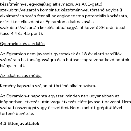
készítménnyel egyidejűleg alkalmazni. Az ACE-gátló
szakubitril/valzartán kombinált készítménnyel történő egyidejű
alkalmazása során fennáll az angiooedema potenciális kockázata,
ezért tilos elkezdeni az Egiramlon alkalmazását a
szakubitril/valzartán kezelés abbahagyását követő 36 órán belül
(lásd 4.4 és 4.5 pont).
Gyermekek és serdülők
Az Egiramlon nem javasolt gyermekek és 18 év alatti serdülők
számára a biztonságosságra és a hatásosságra vonatkozó adatok
hiánya miatt.
Az alkalmazás módja
Kemény kapszula szájon át történő alkalmazásra.
Az Egiramlon-t naponta egyszer, minden nap ugyanabban az
időpontban, étkezés után vagy étkezés előtt javasolt bevenni. Nem
szabad összerágni vagy összetörni. Nem ajánlott grépfrútlével
történő bevétele.
4.3 Ellenjavallatok