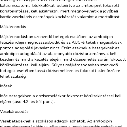
kalciumcsatorna-blokkolókat, beleértve az amlodipint fokozott
körültekintéssel kell alkalmazni, mert megnövelhetik a jövőbeli
kardiovaszkuláris események kockázatát valamint a mortalitást.
Májkárosodás
Májkárosodásban szenvedő betegek esetében az amlodipin
felezési ideje meghosszabbodik és az AUC-értékek magasabbak;
pontos adagolási javaslat nincs. Ezért ezeknek a betegeknek az
amlodipin adagolását az alacsonyabb dózistartománnyal kell
kezdeni és mind a kezelés elején, mind dózisemelés során fokozott
körültekintéssel kell eljárni. Súlyos májkárosodásban szenvedő
betegek esetében lassú dózisemelésre és fokozott ellenőrzésre
lehet szükség.
Idősek
Idős betegekben a dózisemeléskor fokozott körültekintéssel kell
eljárni (lásd 4.2. és 5.2 pont).
Vesekárosodás
Vesebetegeknek a szokásos adagok adhatók. Az amlodipin
plazmakoncentrációjának változása a vesekárosodás mértékével