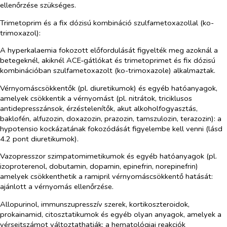
ellenőrzése szükséges.
Trimetoprim és a fix dózisú kombináció szulfametoxazollal (ko-
trimoxazol):
A hyperkalaemia fokozott előfordulását figyelték meg azoknál a
betegeknél, akiknél ACE‑gátlókat és trimetoprimet és fix dózisú
kombinációban szulfametoxazolt (ko-trimoxazole) alkalmaztak.
Vérnyomáscsökkentők (pl. diuretikumok) és egyéb hatóanyagok,
amelyek csökkentik a vérnyomást (pl. nitrátok, triciklusos
antidepresszánsok, érzéstelenítők, akut alkoholfogyasztás,
baklofén, alfuzozin, doxazozin, prazozin, tamszulozin, terazozin):
a
hypotensio kockázatának fokozódását figyelembe kell venni (lásd
4.2 pont diuretikumok).
Vazopresszor szimpatomimetikumok és egyéb hatóanyagok (pl.
izoproterenol, dobutamin, dopamin, epinefrin, norepinefrin)
amelyek csökkenthetik a ramipril vérnyomáscsökkentő hatását:
ajánlott a vérnyomás ellenőrzése.
Allopurinol, immunszupresszív szerek, kortikoszteroidok,
prokainamid, citosztatikumok és egyéb olyan anyagok, amelyek a
vérsejtszámot változtathatják
: a hematológiai reakciók