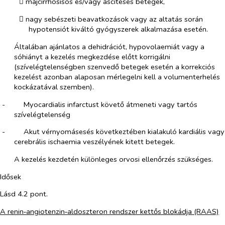
​
májcirrhosisos és/vagy asciteses betegek,
​
nagy sebészeti beavatkozások vagy az altatás során
hypotensiót kiváltó gyógyszerek alkalmazása esetén.
Általában ajánlatos a dehidrációt, hypovolaemiát vagy a
sóhiányt a kezelés megkezdése előtt korrigálni
(szívelégtelenségben szenvedő betegek esetén a korrekciós
kezelést azonban alaposan mérlegelni kell a volumenterhelés
kockázatával szemben).
-​
Myocardialis infarctust követő átmeneti vagy tartós
szívelégtelenség
-​
Akut vérnyomásesés következtében kialakuló kardiális vagy
cerebrális ischaemia veszélyének kitett betegek.
A kezelés kezdetén különleges orvosi ellenőrzés szükséges.
Idősek
Lásd 4.2 pont.
A renin‑angiotenzin‑aldoszteron rendszer kettős blokádja (RAAS)