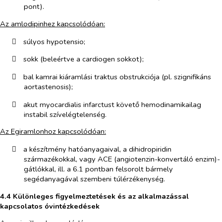
pont).
Az amlodipinhez kapcsolódóan:
​
súlyos hypotensio;
​
sokk (beleértve a cardiogen sokkot);
​
bal kamrai kiáramlási traktus obstrukciója (pl. szignifikáns
aortastenosis);
​
akut myocardialis infarctust követő hemodinamikailag
instabil szívelégtelenség.
Az Egiramlonhoz kapcsolódóan:
​
a készítmény hatóanyagaival, a dihidropiridin
származékokkal, vagy ACE (angiotenzin-konvertáló enzim)-
gátlókkal, ill. a 6.1 pontban felsorolt bármely
segédanyagával szembeni túlérzékenység.
4.4 Különleges figyelmeztetések és az alkalmazással
kapcsolatos óvintézkedések