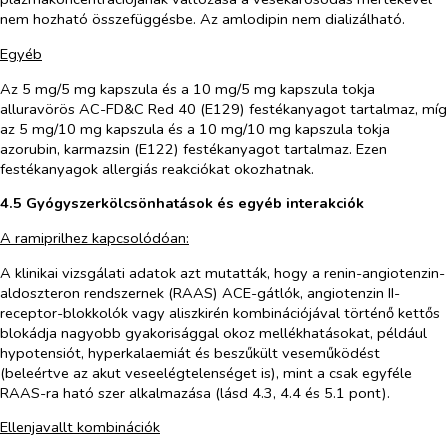
nem hozható összefüggésbe. Az amlodipin nem dializálható.
Egyéb
Az 5 mg/5 mg kapszula és a 10 mg/5 mg kapszula tokja
alluravörös AC-FD&C Red 40 (E129) festékanyagot tartalmaz, míg
az 5 mg/10 mg kapszula és a 10 mg/10 mg kapszula tokja
azorubin, karmazsin (E122) festékanyagot tartalmaz. Ezen
festékanyagok allergiás reakciókat okozhatnak.
4.5 Gyógyszerkölcsönhatások és egyéb interakciók
A ramiprilhez kapcsolódóan:
A klinikai vizsgálati adatok azt mutatták, hogy a renin-angiotenzin-
aldoszteron rendszernek (RAAS) ACE-gátlók, angiotenzin II-
receptor-blokkolók vagy aliszkirén kombinációjával történő kettős
blokádja nagyobb gyakorisággal okoz mellékhatásokat, például
hypotensiót, hyperkalaemiát és beszűkült veseműködést
(beleértve az akut veseelégtelenséget is), mint a csak egyféle
RAAS-ra ható szer alkalmazása (lásd 4.3, 4.4 és 5.1 pont).
Ellenjavallt kombinációk