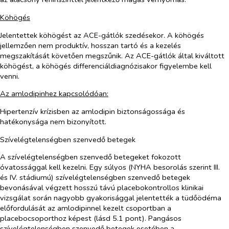
Köhögés
Jelentettek köhögést az ACE-gátlók szedésekor. A köhögés
jellemzően nem produktív, hosszan tartó és a kezelés
megszakítását követően megszűnik. Az ACE-gátlók által kiváltott
köhögést, a köhögés differenciáldiagnózisakor figyelembe kell
venni.
Az amlodipinhez kapcsolódóan:
Hipertenzív krízisben az amlodipin biztonságossága és
hatékonysága nem bizonyított.
Szívelégtelenségben szenvedő betegek
A szívelégtelenségben szenvedő betegeket fokozott
óvatossággal kell kezelni. Egy súlyos (NYHA besorolás szerint III.
és IV. stádiumú) szívelégtelenségben szenvedő betegek
bevonásával végzett hosszú távú placebokontrollos klinikai
vizsgálat során nagyobb gyakorisággal jelentették a tüdőödéma
előfordulását az amlodipinnel kezelt csoportban a
placebocsoporthoz képest (lásd 5.1 pont). Pangásos
szívelégtelenségben szenvedő betegek esetében a