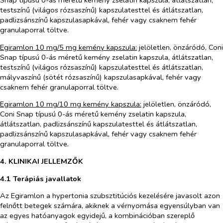
testszínű (világos rózsaszínű) kapszulatesttel és átlátszatlan,
padlizsánszínű kapszulasapkával, fehér vagy csaknem fehér
granulaporral töltve.
Egiramlon 10 mg/5 mg kemény kapszula:
jelöletlen, önzáródó, Coni
Snap típusú 0-ás méretű kemény zselatin kapszula, átlátszatlan,
testszínű (világos rózsaszínű) kapszulatesttel és átlátszatlan,
mályvaszínű (sötét rózsaszínű) kapszulasapkával, fehér vagy
csaknem fehér granulaporral töltve.
Egiramlon 10 mg/10 mg kemény kapszula:
jelöletlen, önzáródó,
Coni Snap típusú 0-ás méretű kemény zselatin kapszula,
átlátszatlan, padlizsánszínű kapszulatesttel és átlátszatlan,
padlizsánszínű kapszulasapkával, fehér vagy csaknem fehér
granulaporral töltve.
4. KLINIKAI JELLEMZŐK
4.1 Terápiás javallatok
Az Egiramlon a hypertonia szubsztitúciós kezelésére javasolt azon
felnőtt betegek számára, akiknek a vérnyomása egyensúlyban van
az egyes hatóanyagok egyidejű, a kombinációban szereplő