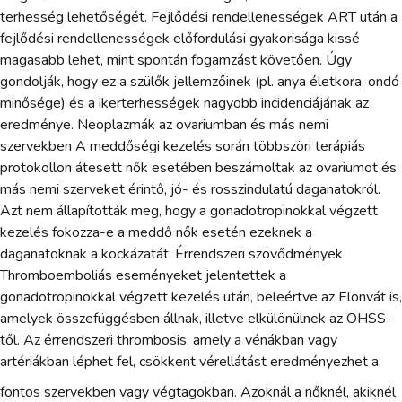
terhesség lehetőségét. Fejlődési rendellenességek ART után a
fejlődési rendellenességek előfordulási gyakorisága kissé
magasabb lehet, mint spontán fogamzást követően. Úgy
gondolják, hogy ez a szülők jellemzőinek (pl. anya életkora, ondó
minősége) és a ikerterhességek nagyobb incidenciájának az
eredménye. Neoplazmák az ovariumban és más nemi
szervekben A meddőségi kezelés során többszöri terápiás
protokollon átesett nők esetében beszámoltak az ovariumot és
más nemi szerveket érintő, jó- és rosszindulatú daganatokról.
Azt nem állapították meg, hogy a gonadotropinokkal végzett
kezelés fokozza-e a meddő nők esetén ezeknek a
daganatoknak a kockázatát. Érrendszeri szövődmények
Thromboemboliás eseményeket jelentettek a
gonadotropinokkal végzett kezelés után, beleértve az Elonvát is,
amelyek összefüggésben állnak, illetve elkülönülnek az OHSS-
től. Az érrendszeri thrombosis, amely a vénákban vagy
artériákban léphet fel, csökkent vérellátást eredményezhet a
fontos szervekben vagy végtagokban. Azoknál a nőknél, akiknél