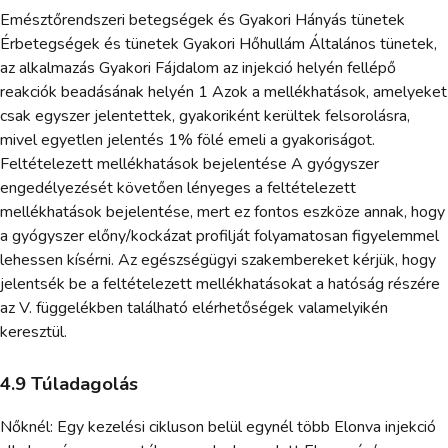
Emésztőrendszeri betegségek és Gyakori Hányás tünetek
Érbetegségek és tünetek Gyakori Hőhullám Általános tünetek,
az alkalmazás Gyakori Fájdalom az injekció helyén fellépő
reakciók beadásának helyén 1 Azok a mellékhatások, amelyeket
csak egyszer jelentettek, gyakoriként kerültek felsorolásra,
mivel egyetlen jelentés 1% fölé emeli a gyakoriságot.
Feltételezett mellékhatások bejelentése A gyógyszer
engedélyezését követően lényeges a feltételezett
mellékhatások bejelentése, mert ez fontos eszköze annak, hogy
a gyógyszer előny/kockázat profilját folyamatosan figyelemmel
lehessen kísérni. Az egészségügyi szakembereket kérjük, hogy
jelentsék be a feltételezett mellékhatásokat a hatóság részére
az V. függelékben található elérhetőségek valamelyikén
keresztül.
4.9 Túladagolás
Nőknél: Egy kezelési cikluson belül egynél több Elonva injekció