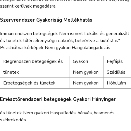
szerint kerülnek megadásra.
Szervrendszer Gyakoriság Mellékhatás
Immunrendszeri betegségek Nem ismert Lokális és generalizált
és tünetek túlérzékenységi reakciók, beleértve a kiütést is*
Pszichiátriai kórképek Nem gyakori Hangulatingadozás
Idegrendszeri betegségek és
Gyakori
Fejfájás
tünetek
Nem gyakori
Szédülés
Érbetegségek és tünetek
Nem gyakori
Hőhullám
Emésztőrendszeri betegségek Gyakori Hányinger
és tünetek Nem gyakori Haspuffadás, hányás, hasmenés,
székrekedés