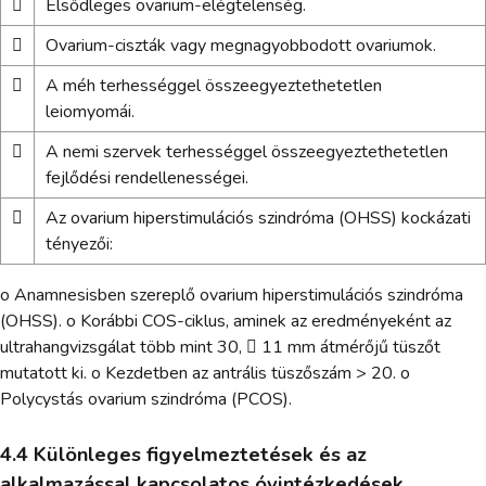

Elsődleges ovarium-elégtelenség.

Ovarium-ciszták vagy megnagyobbodott ovariumok.

A méh terhességgel összeegyeztethetetlen
leiomyomái.

A nemi szervek terhességgel összeegyeztethetetlen
fejlődési rendellenességei.

Az ovarium hiperstimulációs szindróma (OHSS) kockázati
tényezői:
o Anamnesisben szereplő ovarium hiperstimulációs szindróma
(OHSS). o Korábbi COS-ciklus, aminek az eredményeként az
ultrahangvizsgálat több mint 30,  11 mm átmérőjű tüszőt
mutatott ki. o Kezdetben az antrális tüszőszám > 20. o
Polycystás ovarium szindróma (PCOS).
4.4 Különleges figyelmeztetések és az
alkalmazással kapcsolatos óvintézkedések