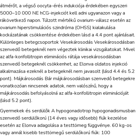
átmérőt, a végső oocyta-érés indukciója érdekében egyszeri
5000–10 000 NE hCG-injekciót kell adni ugyanazon vagy a
rákövetkező napon. Túlzott mértékű ovarium-válasz esetén az
ovarium hiperstimulációs szindróma (OHSS) kialakulása
kockázatának csökkentése érdekében lásd a 4.4 pont ajánlásait.
Különleges betegcsoportok Vesekárosodás Vesekárosodásban
szenvedő betegeknél nem végeztek klinikai vizsgálatokat. Mivel
az alfa-korifollitropin eliminációs rátája vesekárosodásban
szenvedő betegeknél csökkenhet, az Elonva oldatos injekció
alkalmazása ezeknél a betegeknél nem javasolt (lásd 4.4 és 5.2
pont). Májkárosodás Bár májkárosodásban szenvedő betegekre
vonatkozóan nincsenek adatok, nem valószínű, hogy a
májkárosodás befolyásolná az alfa-korifollitropin eliminációját
(lásd 5.2 pont).
Gyermekek és serdülők A hypogonadotrop hypogonadismusban
szenvedő serdülőkorú (14 éves vagy idősebb) fiúk kezelése
esetén az Elonva adagolása a testtömeg függvénye. 60 kg-os
vagy annál kisebb testtömegű serdülőkorú fiúk: 100