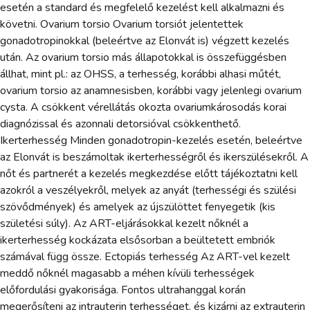
esetén a standard és megfelelő kezelést kell alkalmazni és
követni. Ovarium torsio Ovarium torsiót jelentettek
gonadotropinokkal (beleértve az Elonvát is) végzett kezelés
után. Az ovarium torsio más állapotokkal is összefüggésben
állhat, mint pl.: az OHSS, a terhesség, korábbi alhasi műtét,
ovarium torsio az anamnesisben, korábbi vagy jelenlegi ovarium
cysta. A csökkent vérellátás okozta ovariumkárosodás korai
diagnózissal és azonnali detorsióval csökkenthető.
Ikerterhesség Minden gonadotropin-kezelés esetén, beleértve
az Elonvát is beszámoltak ikerterhességről és ikerszülésekről. A
nőt és partnerét a kezelés megkezdése előtt tájékoztatni kell
azokról a veszélyekről, melyek az anyát (terhességi és szülési
szövődmények) és amelyek az újszülöttet fenyegetik (kis
születési súly). Az ART-eljárásokkal kezelt nőknél a
ikerterhesség kockázata elsősorban a beültetett embriók
számával függ össze. Ectopiás terhesség Az ART-vel kezelt
meddő nőknél magasabb a méhen kívüli terhességek
előfordulási gyakorisága. Fontos ultrahanggal korán
megerősíteni az intrauterin terhességet, és kizárni az extrauterin