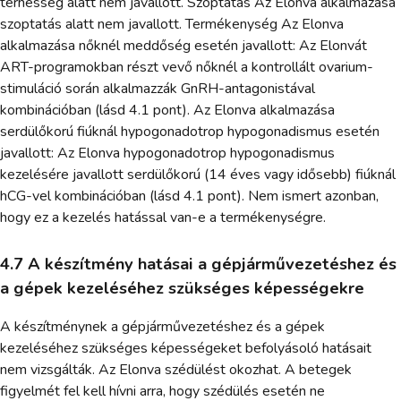
terhesség alatt nem javallott. Szoptatás Az Elonva alkalmazása
szoptatás alatt nem javallott. Termékenység Az Elonva
alkalmazása nőknél meddőség esetén javallott: Az Elonvát
ART-programokban részt vevő nőknél a kontrollált ovarium-
stimuláció során alkalmazzák GnRH-antagonistával
kombinációban (lásd 4.1 pont). Az Elonva alkalmazása
serdülőkorú fiúknál hypogonadotrop hypogonadismus esetén
javallott: Az Elonva hypogonadotrop hypogonadismus
kezelésére javallott serdülőkorú (14 éves vagy idősebb) fiúknál
hCG-vel kombinációban (lásd 4.1 pont). Nem ismert azonban,
hogy ez a kezelés hatással van-e a termékenységre.
4.7 A készítmény hatásai a gépjárművezetéshez és
a gépek kezeléséhez szükséges képességekre
A készítménynek a gépjárművezetéshez és a gépek
kezeléséhez szükséges képességeket befolyásoló hatásait
nem vizsgálták. Az Elonva szédülést okozhat. A betegek
figyelmét fel kell hívni arra, hogy szédülés esetén ne