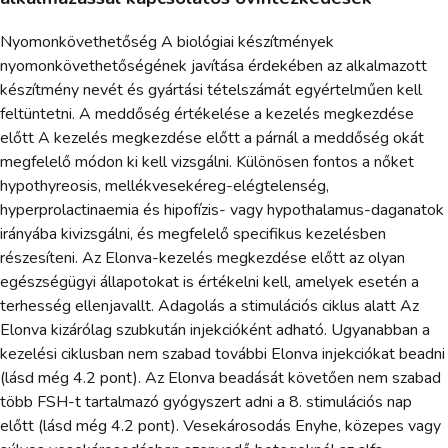
Nyomonkövethetőség A biológiai készítmények
nyomonkövethetőségének javítása érdekében az alkalmazott
készítmény nevét és gyártási tételszámát egyértelműen kell
feltüntetni. A meddőség értékelése a kezelés megkezdése
előtt A kezelés megkezdése előtt a párnál a meddőség okát
megfelelő módon ki kell vizsgálni. Különösen fontos a nőket
hypothyreosis, mellékvesekéreg-elégtelenség,
hyperprolactinaemia és hipofízis- vagy hypothalamus-daganatok
irányába kivizsgálni, és megfelelő specifikus kezelésben
részesíteni. Az Elonva-kezelés megkezdése előtt az olyan
egészségügyi állapotokat is értékelni kell, amelyek esetén a
terhesség ellenjavallt. Adagolás a stimulációs ciklus alatt Az
Elonva kizárólag szubkután injekcióként adható. Ugyanabban a
kezelési ciklusban nem szabad további Elonva injekciókat beadni
(lásd még 4.2 pont). Az Elonva beadását követően nem szabad
több FSH-t tartalmazó gyógyszert adni a 8. stimulációs nap
előtt (lásd még 4.2 pont). Vesekárosodás Enyhe, közepes vagy