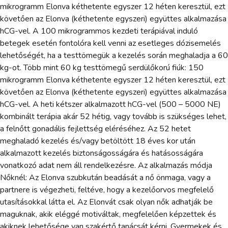
mikrogramm Elonva kéthetente egyszer 12 héten keresztül, ezt
követően az Elonva (kéthetente egyszeri) együttes alkalmazása
hCG-vel. A 100 mikrogrammos kezdeti terápiával induló
betegek esetén fontolóra kell venni az esetleges dózisemelés
lehetőségét, ha a testtömegük a kezelés során meghaladja a 60
kg-ot. Több mint 60 kg testtömegű serdülőkorú fiúk: 150
mikrogramm Elonva kéthetente egyszer 12 héten keresztül, ezt
követően az Elonva (kéthetente egyszeri) együttes alkalmazása
hCG-vel. A heti kétszer alkalmazott hCG-vel (500 – 5000 NE)
kombinált terápia akár 52 hétig, vagy tovább is szükséges lehet,
a felnőtt gonadális fejlettség eléréséhez. Az 52 hetet
meghaladó kezelés és/vagy betöltött 18 éves kor után
alkalmazott kezelés biztonságosságára és hatásosságára
vonatkozó adat nem áll rendelkezésre. Az alkalmazás módja
Nőknél: Az Elonva szubkután beadását a nő önmaga, vagy a
partnere is végezheti, feltéve, hogy a kezelőorvos megfelelő
utasításokkal látta el. Az Elonvát csak olyan nők adhatják be
maguknak, akik eléggé motiváltak, megfelelően képzettek és
akiknek lehetősége van szakértő tanácsát kérni. Gyermekek és