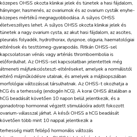
közepes OHSS okozta klinikai jelek és tünetek a hasi fájdalom,
hányinger, hasmenés, az ovariumok és az ovarium cysták enyhe-
közepes mértékű megnagyobbodása. A súlyos OHSS
életveszélyes lehet. A súlyos OHSS okozta klinikai jelek és
tünetek a nagy ovarium cysta, az akut hasi fájdalom, az ascites,
pleuralis folyadék, hydrothorax, dyspnoe, oliguria, haematológiai
eltérések és testtömeg-gyarapodás. Ritkán OHSS-sel
kapcsolatosan vénás vagy artériás thromboembolia is
előfordulhat. Az OHSS-sel kapcsolatban jelentettek még
átmeneti májfunkciósteszt-eltéréseket, amelyek a normálistól
eltérő májműködésre utalnak, és amelyek a májbiopsziában
morfológiai változással társulhatnak. Az OHSS-t okozhatja a
hCG és a terhesség (endogén hCG). A korai OHSS általában a
hCG beadását követően 10 napon belül jelentkezik, és a
gonadotrop hormonnal végzett stimulációra adott fokozott
ovarium-válasszal járhat. A késői OHSS a hCG beadását
követően több mint 10 nappal jelentkezik a
terhesség miatt fellépő hormonális változás