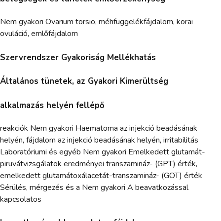
Nem gyakori Ovarium torsio, méhfüggelékfájdalom, korai
ovuláció, emlőfájdalom
Szervrendszer Gyakoriság Mellékhatás
Általános tünetek, az Gyakori Kimerültség
alkalmazás helyén fellépő
reakciók Nem gyakori Haematoma az injekció beadásának
helyén, fájdalom az injekció beadásának helyén, irritabilitás
Laboratóriumi és egyéb Nem gyakori Emelkedett glutamát-
piruvátvizsgálatok eredményei transzamináz- (GPT) érték,
emelkedett glutamátoxálacetát-transzamináz- (GOT) érték
Sérülés, mérgezés és a Nem gyakori A beavatkozással
kapcsolatos