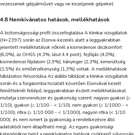
vezessenek gépjárművet vagy ne kezeljenek gépeket.
4.8 Nemkívánatos hatások, mellékhatások
A biztonságossági profil összefoglalása A klinikai vizsgálatok
(N=2397) során az Elonva-kezelés alatt a leggyakrabban
jelentett mellékhatások nőknél a kismedencei diszkomfort
(6,0%), az OHSS (4,3%, lásd 4.4 pont), fejfájás (4,0%),
kismedencei fájdalom (2,9%), hányinger (2,3%), kimerültség
(1,5%) és emlőérzékenység (1,3%) voltak. A mellékhatások
táblázatos felsorolása Az alábbi táblázat a klinikai vizsgálatok
során és a forgalomba hozatalt követően Elonvával kezelt
felnőtteknél fellépő, leggyakrabban észlelt mellékhatásokat
mutatja szervrendszer és gyakoriság szerint: nagyon gyakori (≥
1/10), gyakori (≥ 1/100 - < 1/10), nem gyakori (≥ 1/1000 - <
1/100), ritka (≥ 1/10 000 - < 1/1000), nagyon ritka (< 1/10
000), és nem ismert (a gyakoriság a rendelkezésre álló
adatokból nem állapítható meg). Az egyes gyakorisági
kategóriákon belül a nemkívánatos hatások csökkenő súlyosság