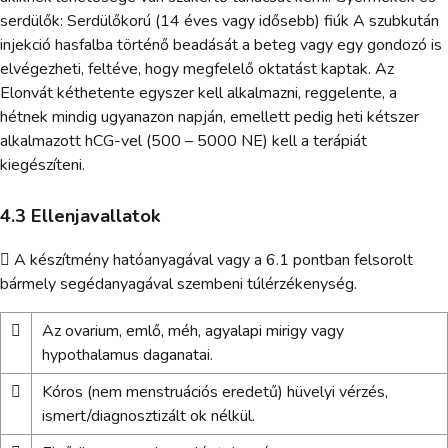
serdülők: Serdülőkorú (14 éves vagy idősebb) fiúk A szubkután
injekció hasfalba történő beadását a beteg vagy egy gondozó is
elvégezheti, feltéve, hogy megfelelő oktatást kaptak. Az
Elonvát kéthetente egyszer kell alkalmazni, reggelente, a
hétnek mindig ugyanazon napján, emellett pedig heti kétszer
alkalmazott hCG-vel (500 – 5000 NE) kell a terápiát
kiegészíteni.
4.3 Ellenjavallatok
 A készítmény hatóanyagával vagy a 6.1 pontban felsorolt
bármely segédanyagával szembeni túlérzékenység.

Az ovarium, emlő, méh, agyalapi mirigy vagy
hypothalamus daganatai.

Kóros (nem menstruációs eredetű) hüvelyi vérzés,
ismert/diagnosztizált ok nélkül.