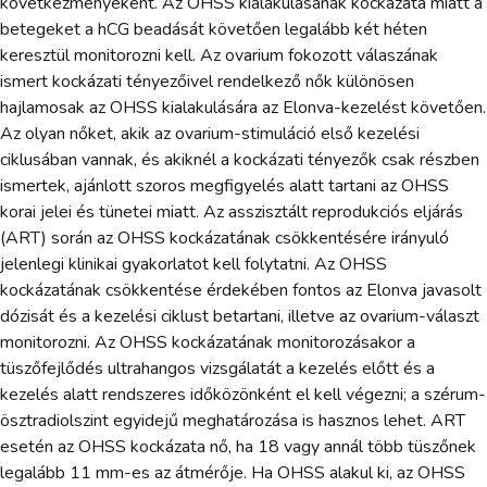
következményeként. Az OHSS kialakulásának kockázata miatt a
betegeket a hCG beadását követően legalább két héten
keresztül monitorozni kell. Az ovarium fokozott válaszának
ismert kockázati tényezőivel rendelkező nők különösen
hajlamosak az OHSS kialakulására az Elonva-kezelést követően.
Az olyan nőket, akik az ovarium-stimuláció első kezelési
ciklusában vannak, és akiknél a kockázati tényezők csak részben
ismertek, ajánlott szoros megfigyelés alatt tartani az OHSS
korai jelei és tünetei miatt. Az asszisztált reprodukciós eljárás
(ART) során az OHSS kockázatának csökkentésére irányuló
jelenlegi klinikai gyakorlatot kell folytatni. Az OHSS
kockázatának csökkentése érdekében fontos az Elonva javasolt
dózisát és a kezelési ciklust betartani, illetve az ovarium-választ
monitorozni. Az OHSS kockázatának monitorozásakor a
tüszőfejlődés ultrahangos vizsgálatát a kezelés előtt és a
kezelés alatt rendszeres időközönként el kell végezni; a szérum-
ösztradiolszint egyidejű meghatározása is hasznos lehet. ART
esetén az OHSS kockázata nő, ha 18 vagy annál több tüszőnek
legalább 11 mm-es az átmérője. Ha OHSS alakul ki, az OHSS