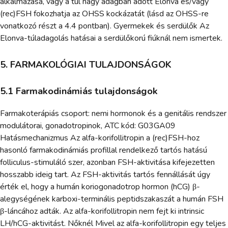
alkalmazása, vagy a túl nagy adagban adott Elonva és/vagy
(rec)FSH fokozhatja az OHSS kockázatát (lásd az OHSS-re
vonatkozó részt a 4.4 pontban). Gyermekek és serdülők Az
Elonva-túladagolás hatásai a serdülőkorú fiúknál nem ismertek.
5. FARMAKOLÓGIAI TULAJDONSÁGOK
5.1 Farmakodinámiás tulajdonságok
Farmakoterápiás csoport: nemi hormonok és a genitális rendszer
modulátorai, gonadotropinok, ATC kód: G03GA09
Hatásmechanizmus Az alfa-korifollitropin a (rec)FSH-hoz
hasonló farmakodinámiás profillal rendelkező tartós hatású
folliculus-stimuláló szer, azonban FSH-aktivitása kifejezetten
hosszabb ideig tart. Az FSH-aktivitás tartós fennállását úgy
érték el, hogy a humán koriogonadotrop hormon (hCG) β-
alegységének karboxi-terminális peptidszakaszát a humán FSH
β-láncához adták. Az alfa-korifollitropin nem fejt ki intrinsic
LH/hCG-aktivitást. Nőknél Mivel az alfa-korifollitropin egy teljes