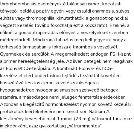
thromboemboliás események általánosan ismert kockázati
tényezői, például pozitív egyéni vagy családi anamnesis, súlyos
elhízás vagy thrombophilia, kimutathatók, a gonadotropinokkal
végzett kezelés tovább fokozhatja ezt a kockázatot. Ezeknél a
nőknél a gonadotropin-adás előnyeit a veszélyekkel szemben
mérlegelni kell. Mindazonáltal azt is meg kell jegyezni, hogy a
terhesség önmagában is fokozza a thrombosis veszélyét.
Gyermekek és serdülők A megemelkedett endogén FSH-szint
a primer hereelégtelenség jele. Az ilyen betegek nem reagálnak
az Elonva/hCG-terápiára. A kombinált Elonva- és hCG-
kezeléssel elért pubertáskori fejlődés lezárultát követően
hosszútávú tesztoszteron-kezelés szükséges a
hypogonadotrop hypogonadismusban szenvedő betegek
számára, a másodlagos nemi jellegek fenntartása érdekében.
Azonban a kiegészítő hormonkezelést nyomon követő kezelési
protokollok kiértékelésére nem került sor. Nátrium A
készítmény kevesebb mint 1 mmol (23 mg) nátriumot tartalmaz
injekciónként, azaz gyakorlatilag „nátriummentes”.