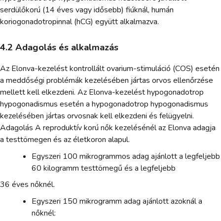
serdülőkorú (14 éves vagy idősebb) fiúknál, humán
koriogonadotropinnal (hCG) együtt alkalmazva.
4.2 Adagolás és alkalmazás
Az Elonva-kezelést kontrollált ovarium-stimuláció (COS) esetén
a meddőségi problémák kezelésében jártas orvos ellenőrzése
mellett kell elkezdeni. Az Elonva-kezelést hypogonadotrop
hypogonadismus esetén a hypogonadotrop hypogonadismus
kezelésében jártas orvosnak kell elkezdeni és felügyelni.
Adagolás A reproduktív korú nők kezelésénél az Elonva adagja
a testtömegen és az életkoron alapul.
Egyszeri 100 mikrogrammos adag ajánlott a legfeljebb
60 kilogramm testtömegű és a legfeljebb
36 éves nőknél.
Egyszeri 150 mikrogramm adag ajánlott azoknál a
nőknél: