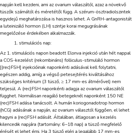
napján kell kezdeni, ami az ovarium válaszától, azaz a növekvő
tüszők számától és méretétől függ. A szérum-ösztradiolszintek
egyidejű meghatározása is hasznos lehet. A GnRH-antagonistát
a luteinizáló hormon (LH) szintje korai megugrásának
megelőzése érdekében alkalmazzák.
stimulációs nap:
Az 1. stimulációs napon beadott Elonva injekció után hét nappal
a COS-kezelést (rekombináns) folliculus-stimuláló hormon
[(rec)FSH] injekcióinak naponkénti adásával kell folytatni,
egészen addig, amíg a végső petesejtérés kiváltásához
szükséges kritérium (3 tüsző, ≥ 17 mm-es átmérővel) nem
teljesül. A (rec)FSH naponkénti adagja az ovarium válaszától
függhet. Normálisan reagáló betegeknél naponként 150 NE
(rec)FSH adása tanácsolt. A humán koriogonadotrop hormon
(hCG) adásának a napján, az ovarium választól függően, el lehet
hagyni a (rec)FSH adását. Általában, átlagosan a kezelés
kilencedik napjára (tartomány: 6–18 nap) a tüsző megfelelő
érését el lehet érni. Ha 3 tüsző eléri a legalább 17 mm-es