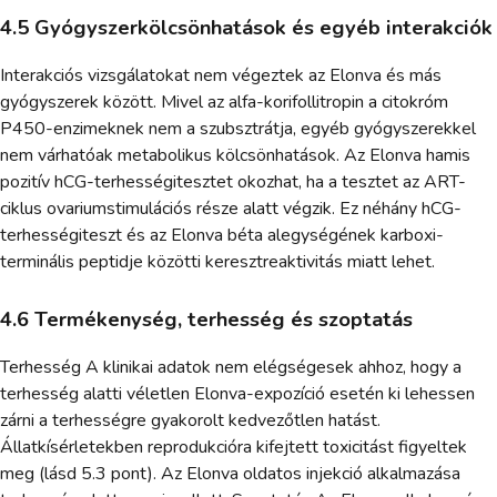
4.5 Gyógyszerkölcsönhatások és egyéb interakciók
Interakciós vizsgálatokat nem végeztek az Elonva és más
gyógyszerek között. Mivel az alfa-korifollitropin a citokróm
P450-enzimeknek nem a szubsztrátja, egyéb gyógyszerekkel
nem várhatóak metabolikus kölcsönhatások. Az Elonva hamis
pozitív hCG-terhességitesztet okozhat, ha a tesztet az ART-
ciklus ovariumstimulációs része alatt végzik. Ez néhány hCG-
terhességiteszt és az Elonva béta alegységének karboxi-
terminális peptidje közötti keresztreaktivitás miatt lehet.
4.6 Termékenység, terhesség és szoptatás
Terhesség A klinikai adatok nem elégségesek ahhoz, hogy a
terhesség alatti véletlen Elonva-expozíció esetén ki lehessen
zárni a terhességre gyakorolt kedvezőtlen hatást.
Állatkísérletekben reprodukcióra kifejtett toxicitást figyeltek
meg (lásd 5.3 pont). Az Elonva oldatos injekció alkalmazása