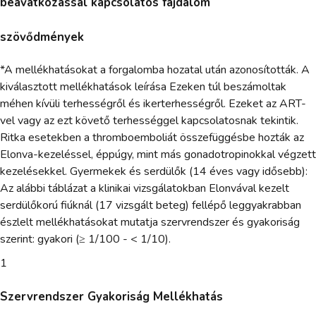
beavatkozással kapcsolatos fájdalom
szövődmények
*A mellékhatásokat a forgalomba hozatal után azonosították. A
kiválasztott mellékhatások leírása Ezeken túl beszámoltak
méhen kívüli terhességről és ikerterhességről. Ezeket az ART-
vel vagy az ezt követő terhességgel kapcsolatosnak tekintik.
Ritka esetekben a thromboemboliát összefüggésbe hozták az
Elonva-kezeléssel, éppúgy, mint más gonadotropinokkal végzett
kezelésekkel. Gyermekek és serdülők (14 éves vagy idősebb):
Az alábbi táblázat a klinikai vizsgálatokban Elonvával kezelt
serdülőkorú fiúknál (17 vizsgált beteg) fellépő leggyakrabban
észlelt mellékhatásokat mutatja szervrendszer és gyakoriság
szerint: gyakori (≥ 1/100 - < 1/10).
1
Szervrendszer Gyakoriság Mellékhatás