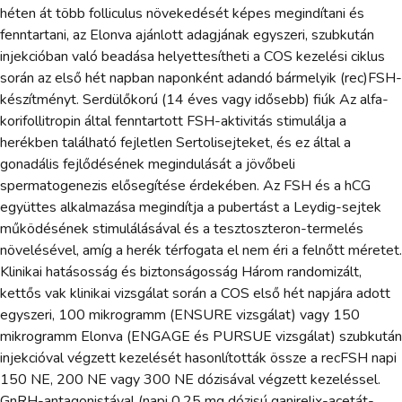
héten át több folliculus növekedését képes megindítani és
fenntartani, az Elonva ajánlott adagjának egyszeri, szubkután
injekcióban való beadása helyettesítheti a COS kezelési ciklus
során az első hét napban naponként adandó bármelyik (rec)FSH-
készítményt. Serdülőkorú (14 éves vagy idősebb) fiúk Az alfa-
korifollitropin által fenntartott FSH-aktivitás stimulálja a
herékben található fejletlen Sertolisejteket, és ez által a
gonadális fejlődésének megindulását a jövőbeli
spermatogenezis elősegítése érdekében. Az FSH és a hCG
együttes alkalmazása megindítja a pubertást a Leydig-sejtek
működésének stimulálásával és a tesztoszteron-termelés
növelésével, amíg a herék térfogata el nem éri a felnőtt méretet.
Klinikai hatásosság és biztonságosság Három randomizált,
kettős vak klinikai vizsgálat során a COS első hét napjára adott
egyszeri, 100 mikrogramm (ENSURE vizsgálat) vagy 150
mikrogramm Elonva (ENGAGE és PURSUE vizsgálat) szubkután
injekcióval végzett kezelését hasonlították össze a recFSH napi
150 NE, 200 NE vagy 300 NE dózisával végzett kezeléssel.
GnRH-antagonistával (napi 0,25 mg dózisú ganirelix-acetát-