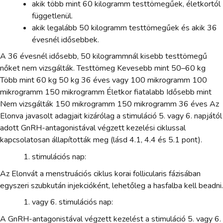
akik több mint 60 kilogramm testtömegűek, életkortól
függetlenül.
akik legalább 50 kilogramm testtömegűek és akik 36
évesnél idősebbek.
A 36 évesnél idősebb, 50 kilogrammnál kisebb testtömegű
nőket nem vizsgálták. Testtömeg Kevesebb mint 50–60 kg
Több mint 60 kg 50 kg 36 éves vagy 100 mikrogramm 100
mikrogramm 150 mikrogramm Életkor fiatalabb Idősebb mint
Nem vizsgálták 150 mikrogramm 150 mikrogramm 36 éves Az
Elonva javasolt adagjait kizárólag a stimuláció 5. vagy 6. napjától
adott GnRH-antagonistával végzett kezelési ciklussal
kapcsolatosan állapították meg (lásd 4.1, 4.4 és 5.1 pont).
stimulációs nap:
Az Elonvát a menstruációs ciklus korai follicularis fázisában
egyszeri szubkután injekcióként, lehetőleg a hasfalba kell beadni.
vagy 6. stimulációs nap:
A GnRH-antagonistával végzett kezelést a stimuláció 5. vagy 6.