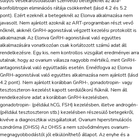
súlyos vesekárosodásban szenvedő betegeknél az alfa-
korifollitropin eliminációs rátája csökkenhet (lásd 4.2 és 5.2
pont). Ezért ezeknél a betegeknél az Elonva alkalmazása nem
javasolt. Nem ajánlott azoknál az ART-programban részt vevő
nőknél, akiknél GnRH-agonistával végzett kezelési protokollt is
alkalmaznak Az Elonva GnRH-agonistával való együttes
alkalmazására vonatkozóan csak korlátozott számú adat áll
rendelkezésre. Egy kis, nem kontrollos vizsgálat eredményei arra
utalnak, hogy az ovarium válasza nagyobb mértékű, mint GnRH-
antagonistával való együttadás esetén. Ennélfogva az Elonva
GnRH-agonistával való együttes alkalmazása nem ajánlott (lásd
4.2 pont). Nem ajánlott korábban GnRH-, gonadotropin- vagy
tesztoszteron-kezelést kapott serdülőkorú fiúknál. Nem áll
rendelkezésre adat a korábban GnRH-kezelésben,
gonadotropin- (például hCG, FSH) kezelésben, illetve androgén-
(például tesztoszteron stb.) kezelésben részesülő betegekről,
kivéve a diagnosztikai vizsgálatokat. Ovarium hiperstimulációs
szindróma (OHSS) Az OHSS a nem szövődményes ovarium-
megnagyobbodástól jól elkülöníthető állapot. Az enyhe és a