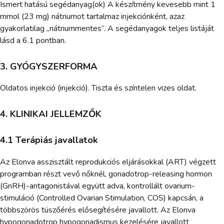
Ismert hatású segédanyag(ok) A készítmény kevesebb mint 1
mmol (23 mg) nátriumot tartalmaz injekciónként, azaz
gyakorlatilag „nátriummentes”. A segédanyagok teljes listáját
lásd a 6.1 pontban.
3. GYÓGYSZERFORMA
Oldatos injekció (injekció). Tiszta és színtelen vizes oldat.
4. KLINIKAI JELLEMZŐK
4.1 Terápiás javallatok
Az Elonva asszisztált reprodukciós eljárásokkal (ART) végzett
programban részt vevő nőknél, gonadotrop-releasing hormon
(GnRH)-antagonistával együtt adva, kontrollált ovarium-
stimuláció (Controlled Ovarian Stimulation, COS) kapcsán, a
többszörös tüszőérés elősegítésére javallott. Az Elonva
hypogonadotrop hypogonadismus kezelésére javallott