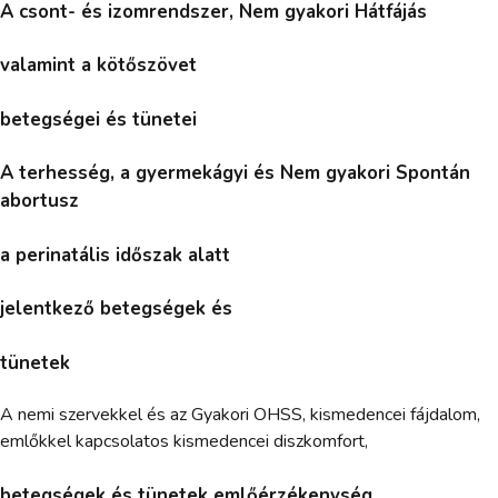
A csont- és izomrendszer, Nem gyakori Hátfájás
valamint a kötőszövet
betegségei és tünetei
A terhesség, a gyermekágyi és Nem gyakori Spontán
abortusz
a perinatális időszak alatt
jelentkező betegségek és
tünetek
A nemi szervekkel és az Gyakori OHSS, kismedencei fájdalom,
emlőkkel kapcsolatos kismedencei diszkomfort,
betegségek és tünetek emlőérzékenység