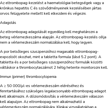
Az eltrombopag-kezelést a haematológiai betegségek vagy a
krónikus hepatitis C és szövődményeinek kezelésében jártas
orvos felügyelete mellett kell elkezdeni és végezni.
Adagolás
Az eltrombopag adagolását egyedileg kell meghatározni a
beteg vérlemezkeszáma alapján. Az eltrombopag-kezelés célja
nem a vérlemezkeszám normalizálása kell, hogy legyen.
A por belsőleges szuszpenzióhoz magasabb eltrombopag-
expozíciót okozhat, mint a tabletta formula (lásd 5.2 pont). A
tabletta és a por belsőleges szuszpenzióhoz formulák közötti
váltáskor a thrombocytaszámot 2 hétig hetente monitorozni kell.
Immun (primer) thrombocytopenia
A ≥ 50 000/µl-es vérlemezkeszám eléréséhez és
fenntartásához szükséges legalacsonyabb eltrombopag adagot
kell alkalmazni. A dózismódosítás a vérlemezkeszám válaszon
kell alapuljon. Az eltrombopag nem alkalmazható a
vérlemezkeszám normalizálására. Klinikai vizsgálatokban a