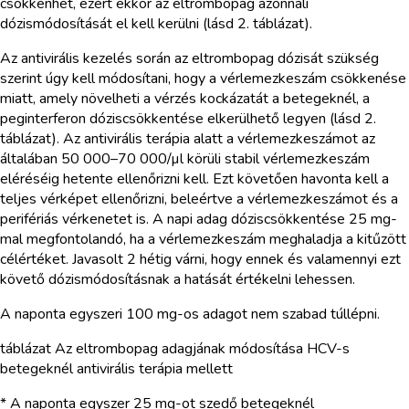
csökkenhet, ezért ekkor az eltrombopag azonnali
dózismódosítását el kell kerülni (lásd 2. táblázat).
Az antivirális kezelés során az eltrombopag dózisát szükség
szerint úgy kell módosítani, hogy a vérlemezkeszám csökkenése
miatt, amely növelheti a vérzés kockázatát a betegeknél, a
peginterferon dóziscsökkentése elkerülhető legyen (lásd 2.
táblázat). Az antivirális terápia alatt a vérlemezkeszámot az
általában 50 000–70 000/µl körüli stabil vérlemezkeszám
eléréséig hetente ellenőrizni kell. Ezt követően havonta kell a
teljes vérképet ellenőrizni, beleértve a vérlemezkeszámot és a
perifériás vérkenetet is. A napi adag dóziscsökkentése 25 mg-
mal megfontolandó, ha a vérlemezkeszám meghaladja a kitűzött
célértéket. Javasolt 2 hétig várni, hogy ennek és valamennyi ezt
követő dózismódosításnak a hatását értékelni lehessen.
A naponta egyszeri 100 mg-os adagot nem szabad túllépni.
táblázat Az eltrombopag adagjának módosítása HCV-s
betegeknél antivirális terápia mellett
* A naponta egyszer 25 mg-ot szedő betegeknél