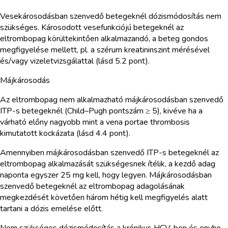
Vesekárosodásban szenvedő betegeknél dózismódosítás nem
szükséges. Károsodott vesefunkciójú betegeknél az
eltrombopag körültekintően alkalmazandó, a beteg gondos
megfigyelése mellett, pl. a szérum kreatininszint mérésével
és/vagy vizeletvizsgálattal (lásd 5.2 pont).
Májkárosodás
Az eltrombopag nem alkalmazható májkárosodásban szenvedő
ITP-s betegeknél (Child–Pugh pontszám ≥ 5), kivéve ha a
várható előny nagyobb mint a vena portae thrombosis
kimutatott kockázata (lásd 4.4 pont).
Amennyiben májkárosodásban szenvedő ITP-s betegeknél az
eltrombopag alkalmazását szükségesnek ítélik, a kezdő adag
naponta egyszer 25 mg kell, hogy legyen. Májkárosodásban
szenvedő betegeknél az eltrombopag adagolásának
megkezdését követően három hétig kell megfigyelés alatt
tartani a dózis emelése előtt.
Nem szükséges dózismódosítás a krónikus HCV-ben és enyhe