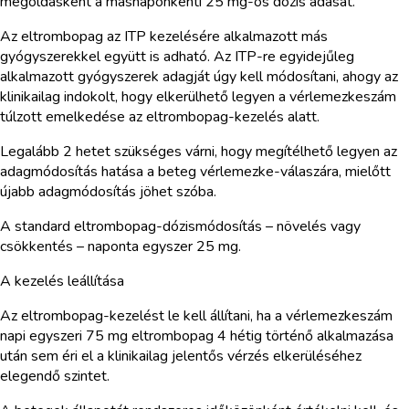
megoldásként a másnaponkénti 25 mg-os dózis adását.
Az eltrombopag az ITP kezelésére alkalmazott más
gyógyszerekkel együtt is adható. Az ITP-re egyidejűleg
alkalmazott gyógyszerek adagját úgy kell módosítani, ahogy az
klinikailag indokolt, hogy elkerülhető legyen a vérlemezkeszám
túlzott emelkedése az eltrombopag-kezelés alatt.
Legalább 2 hetet szükséges várni, hogy megítélhető legyen az
adagmódosítás hatása a beteg vérlemezke-válaszára, mielőtt
újabb adagmódosítás jöhet szóba.
A standard eltrombopag-dózismódosítás – növelés vagy
csökkentés – naponta egyszer 25 mg.
A kezelés leállítása
Az eltrombopag-kezelést le kell állítani, ha a vérlemezkeszám
napi egyszeri 75 mg eltrombopag 4 hétig történő alkalmazása
után sem éri el a klinikailag jelentős vérzés elkerüléséhez
elegendő szintet.