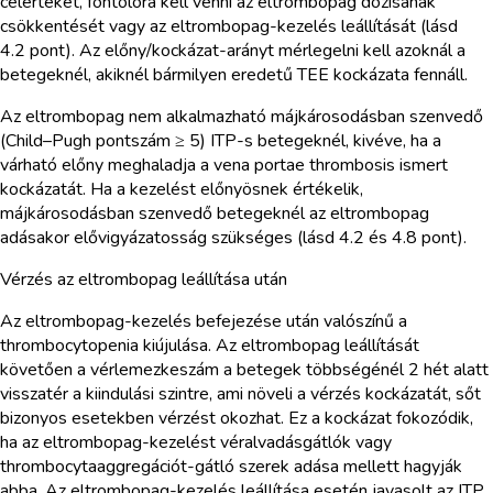
célértéket, fontolóra kell venni az eltrombopag dózisának
csökkentését vagy az eltrombopag-kezelés leállítását (lásd
4.2 pont). Az előny/kockázat-arányt mérlegelni kell azoknál a
betegeknél, akiknél bármilyen eredetű TEE kockázata fennáll.
Az eltrombopag nem alkalmazható májkárosodásban szenvedő
(Child–Pugh pontszám ≥ 5) ITP-s betegeknél, kivéve, ha a
várható előny meghaladja a vena portae thrombosis ismert
kockázatát. Ha a kezelést előnyösnek értékelik,
májkárosodásban szenvedő betegeknél az eltrombopag
adásakor elővigyázatosság szükséges (lásd 4.2 és 4.8 pont).
Vérzés az eltrombopag leállítása után
Az eltrombopag-kezelés befejezése után valószínű a
thrombocytopenia kiújulása. Az eltrombopag leállítását
követően a vérlemezkeszám a betegek többségénél 2 hét alatt
visszatér a kiindulási szintre, ami növeli a vérzés kockázatát, sőt
bizonyos esetekben vérzést okozhat. Ez a kockázat fokozódik,
ha az eltrombopag-kezelést véralvadásgátlók vagy
thrombocytaaggregációt-gátló szerek adása mellett hagyják
abba. Az eltrombopag-kezelés leállítása esetén javasolt az ITP