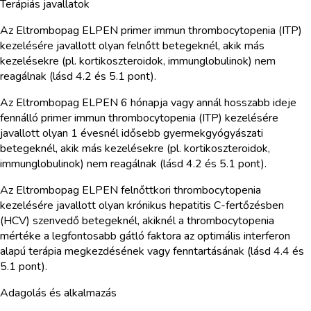
Terápiás javallatok
Az Eltrombopag ELPEN primer immun thrombocytopenia (ITP)
kezelésére javallott olyan felnőtt betegeknél, akik más
kezelésekre (pl. kortikoszteroidok, immunglobulinok) nem
reagálnak (lásd 4.2 és 5.1 pont).
Az Eltrombopag ELPEN 6 hónapja vagy annál hosszabb ideje
fennálló primer immun thrombocytopenia (ITP) kezelésére
javallott olyan 1 évesnél idősebb gyermekgyógyászati
betegeknél, akik más kezelésekre (pl. kortikoszteroidok,
immunglobulinok) nem reagálnak (lásd 4.2 és 5.1 pont).
Az Eltrombopag ELPEN felnőttkori thrombocytopenia
kezelésére javallott olyan krónikus hepatitis C-fertőzésben
(HCV) szenvedő betegeknél, akiknél a thrombocytopenia
mértéke a legfontosabb gátló faktora az optimális interferon
alapú terápia megkezdésének vagy fenntartásának (lásd 4.4 és
5.1 pont).
Adagolás és alkalmazás