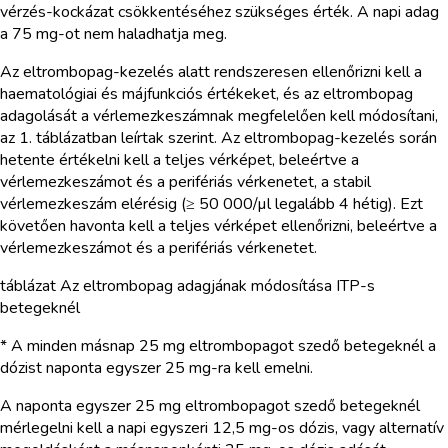
vérzés-kockázat csökkentéséhez szükséges érték. A napi adag
a 75 mg-ot nem haladhatja meg.
Az eltrombopag-kezelés alatt rendszeresen ellenőrizni kell a
haematológiai és májfunkciós értékeket, és az eltrombopag
adagolását a vérlemezkeszámnak megfelelően kell módosítani,
az 1. táblázatban leírtak szerint. Az eltrombopag-kezelés során
hetente értékelni kell a teljes vérképet, beleértve a
vérlemezkeszámot és a perifériás vérkenetet, a stabil
vérlemezkeszám elérésig (≥ 50 000/µl legalább 4 hétig). Ezt
követően havonta kell a teljes vérképet ellenőrizni, beleértve a
vérlemezkeszámot és a perifériás vérkenetet.
táblázat Az eltrombopag adagjának módosítása ITP-s
betegeknél
* A minden másnap 25 mg eltrombopagot szedő betegeknél a
dózist naponta egyszer 25 mg-ra kell emelni.
A naponta egyszer 25 mg eltrombopagot szedő betegeknél
mérlegelni kell a napi egyszeri 12,5 mg-os dózis, vagy alternatív