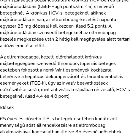
májkárosodásban (Child–Pugh pontszám ≤ 6) szenvedő
betegeknél. A krónikus HCV-s, betegeknél, akiknek
májkárosodása is van, az eltrombopag-kezelést naponta
egyszer 25 mg dózissal kell kezdeni (lásd 5.2 pont). A
májkárosodásban szenvedő betegeknél az eltrombopag-
kezelés megkezdése után 2 hétig kell megfigyelés alatt tartani
a dózis emelése előtt.
Az eltrombopaggal kezelt, előrehaladott krónikus
májbetegségben szenvedő thrombocytopeniás betegek
esetében fokozott a nemkívánt események kockázata,
beleértve a hepaticus dekompenzációt és thromboemboliás
eseményeket (TEE-k), úgy az invazív beavatkozások
előkészítése során, mint antivirális terápiában részesülő, HCV-s
betegeknél (lásd 4.4 és 4.8 pont).
Idősek
65 éves és idősebb ITP-s betegek esetében korlátozott
mennyiségű adat áll rendelkezésre az eltrombopag
alkalmazásával kapcsolatban, illetve 85 évesnél idősebbek