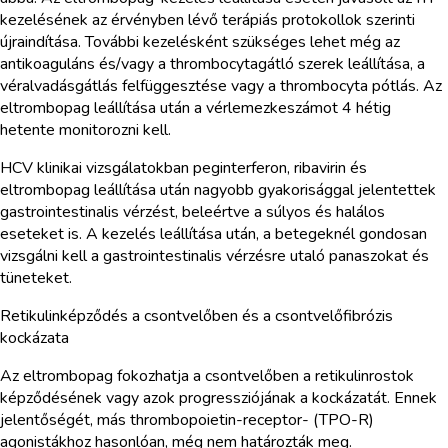
kezelésének az érvényben lévő terápiás protokollok szerinti
újraindítása. További kezelésként szükséges lehet még az
antikoaguláns és/vagy a thrombocytagátló szerek leállítása, a
véralvadásgátlás felfüggesztése vagy a thrombocyta pótlás. Az
eltrombopag leállítása után a vérlemezkeszámot 4 hétig
hetente monitorozni kell.
HCV klinikai vizsgálatokban peginterferon, ribavirin és
eltrombopag leállítása után nagyobb gyakorisággal jelentettek
gastrointestinalis vérzést, beleértve a súlyos és halálos
eseteket is. A kezelés leállítása után, a betegeknél gondosan
vizsgálni kell a gastrointestinalis vérzésre utaló panaszokat és
tüneteket.
Retikulinképződés a csontvelőben és a csontvelőfibrózis
kockázata
Az eltrombopag fokozhatja a csontvelőben a retikulinrostok
képződésének vagy azok progressziójának a kockázatát. Ennek
jelentőségét, más thrombopoietin-receptor- (TPO-R)
agonistákhoz hasonlóan, még nem határozták meg.