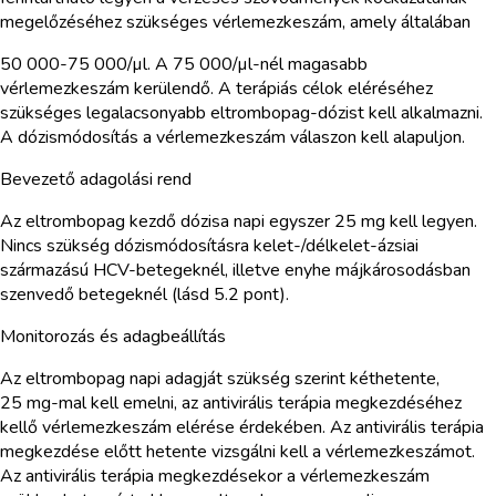
megelőzéséhez szükséges vérlemezkeszám, amely általában
50 000-75 000/µl. A 75 000/µl-nél magasabb
vérlemezkeszám kerülendő. A terápiás célok eléréséhez
szükséges legalacsonyabb eltrombopag-dózist kell alkalmazni.
A dózismódosítás a vérlemezkeszám válaszon kell alapuljon.
Bevezető adagolási rend
Az eltrombopag kezdő dózisa napi egyszer 25 mg kell legyen.
Nincs szükség dózismódosításra kelet-/délkelet-ázsiai
származású HCV-betegeknél, illetve enyhe májkárosodásban
szenvedő betegeknél (lásd 5.2 pont).
Monitorozás és adagbeállítás
Az eltrombopag napi adagját szükség szerint kéthetente,
25 mg-mal kell emelni, az antivirális terápia megkezdéséhez
kellő vérlemezkeszám elérése érdekében. Az antivirális terápia
megkezdése előtt hetente vizsgálni kell a vérlemezkeszámot.
Az antivirális terápia megkezdésekor a vérlemezkeszám