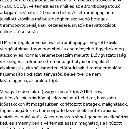
> 200 000/µl vérlemezkeszámnál és az eltrombopag utolsó
adagjától számított 30 napon belül. Az eltrombopag nem
javallott krónikus májbetegségben szenvedő betegek
thrombocytopeniájának kezelésére, invazív beavatkozások
előkészítése során.
ITP-s betegek bevonásával eltrombopaggal végzett klinikai
vizsgálatokban thromboemboliás eseményeket figyeltek meg
alacsony és normál vérlemezkeszám mellett. Elővigyázatosság
szükséges, amikor az eltrombopagot olyan betegeknél
alkalmazzák, akiknél ismerten előfordulnak thromboembolára
hajlamosító kockázati tényezők, beleértve, de nem
kizárólagosan, az öröklött (pl.
V. vagy Leiden faktor) vagy szerzett (pl. ATIII-hiány,
antifoszfolipid szindróma), előrehaladott életkor, hosszabb
időszakokon át mozgásukban korlátozott betegek, malignitások,
fogamzásgátlók és hormonpótló kezelések, műtét/trauma,
elhízás és dohányzás. A vérlemezkeszámot gondosan ellenőrizni
kell, és amennyiben a vérlemezkeszám meghaladja a kitűzött