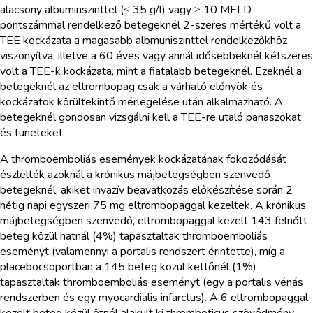
alacsony albuminszinttel (≤ 35 g/l) vagy ≥ 10 MELD-
pontszámmal rendelkező betegeknél 2-szeres mértékű volt a
TEE kockázata a magasabb albmuniszinttel rendelkezőkhöz
viszonyítva, illetve a 60 éves vagy annál idősebbeknél kétszeres
volt a TEE-k kockázata, mint a fiatalabb betegeknél. Ezeknél a
betegeknél az eltrombopag csak a várható előnyök és
kockázatok körültekintő mérlegelése után alkalmazható. A
betegeknél gondosan vizsgálni kell a TEE-re utaló panaszokat
és tüneteket.
A thromboemboliás események kockázatának fokozódását
észlelték azoknál a krónikus májbetegségben szenvedő
betegeknél, akiket invazív beavatkozás előkészítése során 2
hétig napi egyszeri 75 mg eltrombopaggal kezeltek. A krónikus
májbetegségben szenvedő, eltrombopaggal kezelt 143 felnőtt
beteg közül hatnál (4%) tapasztaltak thromboemboliás
eseményt (valamennyi a portalis rendszert érintette), míg a
placebocsoportban a 145 beteg közül kettőnél (1%)
tapasztaltak thromboemboliás eseményt (egy a portalis vénás
rendszerben és egy myocardialis infarctus). A 6 eltrombopaggal
kezelt beteg közül ötnél alakult ki thromboticus szövődmény