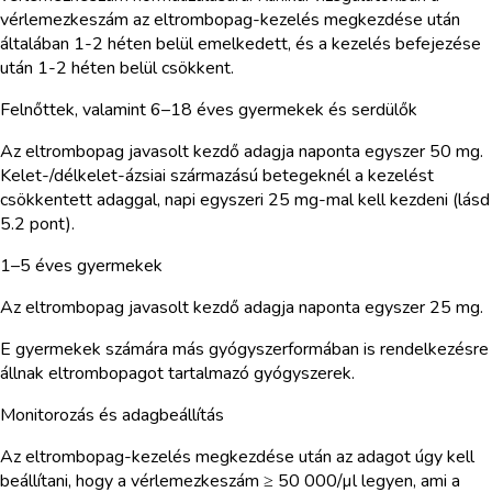
vérlemezkeszám az eltrombopag-kezelés megkezdése után
általában 1-2 héten belül emelkedett, és a kezelés befejezése
után 1-2 héten belül csökkent.
Felnőttek, valamint 6–18 éves gyermekek és serdülők
Az eltrombopag javasolt kezdő adagja naponta egyszer 50 mg.
Kelet-/délkelet-ázsiai származású betegeknél a kezelést
csökkentett adaggal, napi egyszeri 25 mg-mal kell kezdeni (lásd
5.2 pont).
1–5 éves gyermekek
Az eltrombopag javasolt kezdő adagja naponta egyszer 25 mg.
E gyermekek számára más gyógyszerformában is rendelkezésre
állnak eltrombopagot tartalmazó gyógyszerek.
Monitorozás és adagbeállítás
Az eltrombopag-kezelés megkezdése után az adagot úgy kell
beállítani, hogy a vérlemezkeszám ≥ 50 000/µl legyen, ami a