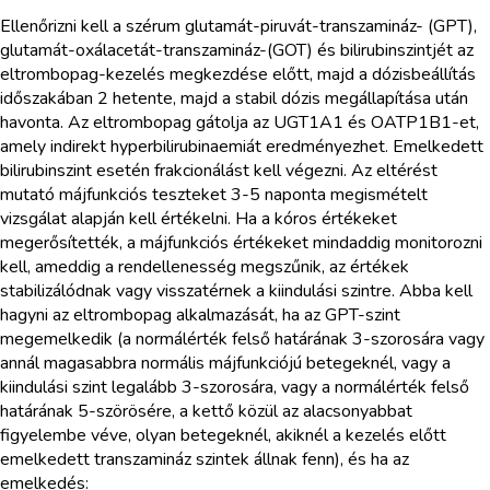
Ellenőrizni kell a szérum glutamát-piruvát-transzamináz- (GPT),
glutamát-oxálacetát-transzamináz-(GOT) és bilirubinszintjét az
eltrombopag-kezelés megkezdése előtt, majd a dózisbeállítás
időszakában 2 hetente, majd a stabil dózis megállapítása után
havonta. Az eltrombopag gátolja az UGT1A1 és OATP1B1-et,
amely indirekt hyperbilirubinaemiát eredményezhet. Emelkedett
bilirubinszint esetén frakcionálást kell végezni. Az eltérést
mutató májfunkciós teszteket 3-5 naponta megismételt
vizsgálat alapján kell értékelni. Ha a kóros értékeket
megerősítették, a májfunkciós értékeket mindaddig monitorozni
kell, ameddig a rendellenesség megszűnik, az értékek
stabilizálódnak vagy visszatérnek a kiindulási szintre. Abba kell
hagyni az eltrombopag alkalmazását, ha az GPT-szint
megemelkedik (a normálérték felső határának 3-szorosára vagy
annál magasabbra normális májfunkciójú betegeknél, vagy a
kiindulási szint legalább 3-szorosára, vagy a normálérték felső
határának 5-szörösére, a kettő közül az alacsonyabbat
figyelembe véve, olyan betegeknél, akiknél a kezelés előtt
emelkedett transzamináz szintek állnak fenn), és ha az
emelkedés: