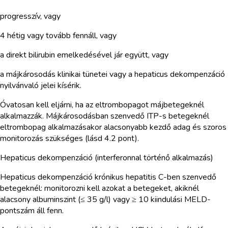
progresszív, vagy
4 hétig vagy tovább fennáll, vagy
a direkt bilirubin emelkedésével jár együtt, vagy
a májkárosodás klinikai tünetei vagy a hepaticus dekompenzáció
nyilvánvaló jelei kísérik.
Óvatosan kell eljárni, ha az eltrombopagot májbetegeknél
alkalmazzák. Májkárosodásban szenvedő ITP-s betegeknél
eltrombopag alkalmazásakor alacsonyabb kezdő adag és szoros
monitorozás szükséges (lásd 4.2 pont).
Hepaticus dekompenzáció (interferonnal történő alkalmazás)
Hepaticus dekompenzáció krónikus hepatitis C-ben szenvedő
betegeknél: monitorozni kell azokat a betegeket, akiknél
alacsony albuminszint (≤ 35 g/l) vagy ≥ 10 kiindulási MELD-
pontszám áll fenn.