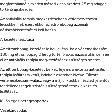
megfontolandó a minden második nap szedett 25 mg adaggal
történő újrakezdés.
Az antivirális terápia megkezdésekor a vérlemezkeszám
lecsökkenhet, ezért ekkor az eltrombopag azonnali
dóziscsökkentését el kell kerülni.
A kezelés leállítása
Az eltrombopag-kezelést le kell állítani, ha a vérlemezkeszám
100 mg eltrombopag 2 hétig történő alkalmazása után sem éri
el az antivirális terápia megkezdéséhez szükséges szintet.
Az eltrombopag-kezelést be kell fejezni, amikor az antivirális
terápia leállításra kerül, indokolt eseteket kivéve. Túlzott
vérlemezkeszám-válasz vagy a májfunkciókban észlelt jelentős
rendellenességek szintén szükségessé teszik a kezelés
leállítását.
Különleges betegcsoportok
Vesekárosodás