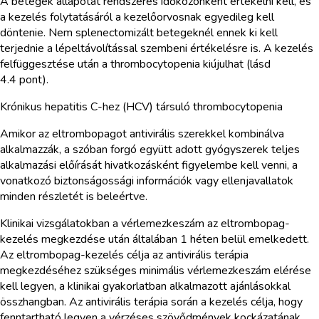
A betegek állapotát rendszeres időközönként értékelni kell, és
a kezelés folytatásáról a kezelőorvosnak egyedileg kell
döntenie. Nem splenectomizált betegeknél ennek ki kell
terjednie a lépeltávolítással szembeni értékelésre is. A kezelés
felfüggesztése után a thrombocytopenia kiújulhat (lásd
4.4 pont).
Krónikus hepatitis C-hez (HCV) társuló thrombocytopenia
Amikor az eltrombopagot antivirális szerekkel kombinálva
alkalmazzák, a szóban forgó együtt adott gyógyszerek teljes
alkalmazási előírását hivatkozásként figyelembe kell venni, a
vonatkozó biztonságossági információk vagy ellenjavallatok
minden részletét is beleértve.
Klinikai vizsgálatokban a vérlemezkeszám az eltrombopag-
kezelés megkezdése után általában 1 héten belül emelkedett.
Az eltrombopag-kezelés célja az antivirális terápia
megkezdéséhez szükséges minimális vérlemezkeszám elérése
kell legyen, a klinikai gyakorlatban alkalmazott ajánlásokkal
összhangban. Az antivirális terápia során a kezelés célja, hogy
fenntartható legyen a vérzéses szövődmények kockázatának