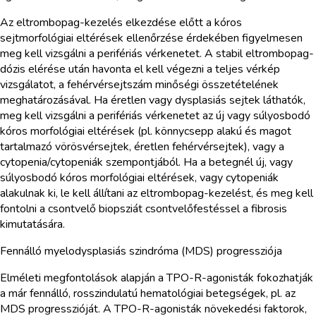
Az eltrombopag-kezelés elkezdése előtt a kóros
sejtmorfológiai eltérések ellenőrzése érdekében figyelmesen
meg kell vizsgálni a perifériás vérkenetet. A stabil eltrombopag-
dózis elérése után havonta el kell végezni a teljes vérkép
vizsgálatot, a fehérvérsejtszám minőségi összetételének
meghatározásával. Ha éretlen vagy dysplasiás sejtek láthatók,
meg kell vizsgálni a perifériás vérkenetet az új vagy súlyosbodó
kóros morfológiai eltérések (pl. könnycsepp alakú és magot
tartalmazó vörösvérsejtek, éretlen fehérvérsejtek), vagy a
cytopenia/cytopeniák szempontjából. Ha a betegnél új, vagy
súlyosbodó kóros morfológiai eltérések, vagy cytopeniák
alakulnak ki, le kell állítani az eltrombopag-kezelést, és meg kell
fontolni a csontvelő biopsziát csontvelőfestéssel a fibrosis
kimutatására.
Fennálló myelodysplasiás szindróma (MDS) progressziója
Elméleti megfontolások alapján a TPO-R-agonisták fokozhatják
a már fennálló, rosszindulatú hematológiai betegségek, pl. az
MDS progresszióját. A TPO-R-agonisták növekedési faktorok,