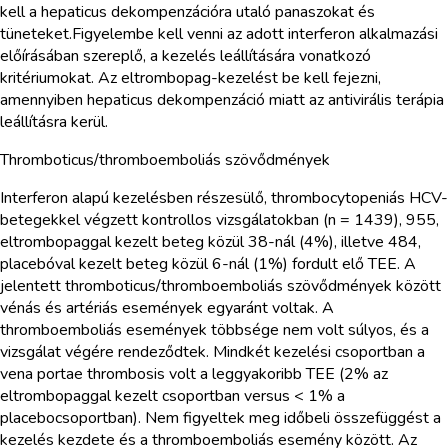
kell a hepaticus dekompenzációra utaló panaszokat és
tüneteket.Figyelembe kell venni az adott interferon alkalmazási
előírásában szereplő, a kezelés leállítására vonatkozó
kritériumokat. Az eltrombopag-kezelést be kell fejezni,
amennyiben hepaticus dekompenzáció miatt az antivirális terápia
leállításra kerül.
Thromboticus/thromboemboliás szövődmények
Interferon alapú kezelésben részesülő, thrombocytopeniás HCV-
betegekkel végzett kontrollos vizsgálatokban (n = 1439), 955,
eltrombopaggal kezelt beteg közül 38-nál (4%), illetve 484,
placebóval kezelt beteg közül 6-nál (1%) fordult elő TEE. A
jelentett thromboticus/thromboemboliás szövődmények között
vénás és artériás események egyaránt voltak. A
thromboemboliás események többsége nem volt súlyos, és a
vizsgálat végére rendeződtek. Mindkét kezelési csoportban a
vena portae thrombosis volt a leggyakoribb TEE (2% az
eltrombopaggal kezelt csoportban versus < 1% a
placebocsoportban). Nem figyeltek meg időbeli összefüggést a
kezelés kezdete és a thromboemboliás esemény között. Az