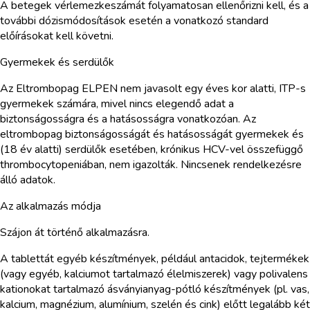
A betegek vérlemezkeszámát folyamatosan ellenőrizni kell, és a
további dózismódosítások esetén a vonatkozó standard
előírásokat kell követni.
Gyermekek és serdülők
Az Eltrombopag ELPEN nem javasolt egy éves kor alatti, ITP-s
gyermekek számára, mivel nincs elegendő adat a
biztonságosságra és a hatásosságra vonatkozóan. Az
eltrombopag biztonságosságát és hatásosságát gyermekek és
(18 év alatti) serdülők esetében, krónikus HCV-vel összefüggő
thrombocytopeniában, nem igazolták. Nincsenek rendelkezésre
álló adatok.
Az alkalmazás módja
Szájon át történő alkalmazásra.
A tablettát egyéb készítmények, például antacidok, tejtermékek
(vagy egyéb, kalciumot tartalmazó élelmiszerek) vagy polivalens
kationokat tartalmazó ásványianyag-pótló készítmények (pl. vas,
kalcium, magnézium, alumínium, szelén és cink) előtt legalább két