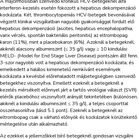
A májcirrhosisban szenvedő krónikus HCV-betegeknél alfa
interferon-kezelés esetén fokozott a hepaticus dekompenzáció
kockázata. Két, thrombocytopeniás HCV-betegek bevonásával
végzett klinikai vizsgálatban nagyobb gyakorisággal fordult elő
hepaticus dekompenzáció (ascites, hepaticus encephalopathia,
varix vérzés, spontán bakteriális peritonitis) az eltrombopag
karon (11%), mint a placebokaron (6%). Azoknál a betegeknél,
akiknél alacsony albuminszint (≤ 35 g/l) vagy ≥ 10 kiindulási
MELD- (Model for End Stage Liver Disease) pontszám állt fenn,
3-szor nagyobb volt a hepaticus dekompenzáció kockázata, és
emelkedett a halálos kimenetelű nemkívánt események
kockázata a kevésbé előrehaladott májbetegségben szenvedő
betegekhez viszonyítva. Emellett ezeknél a betegeknél a
kezelés mérsékelt előnnyel járt a tartós virológiai választ (SVR)
elérők placebóhoz viszonyított arányát tekintetében (különösen,
akiknél a kiindulási albuminszint ≤ 35 g/l), a teljes csoporttal
összehasonlítva (lásd 5.1 pont). Ezeknél a betegeknél az
eltrombopag csak a várható előnyök és kockázatok körültekintő
mérlegelése után alkalmazható.
Az ezekkel a jellemzőkkel bíró betegeknél gondosan vizsgálni