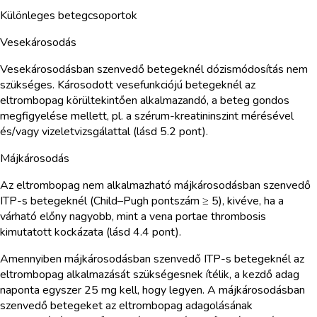
Különleges betegcsoportok
Vesekárosodás
Vesekárosodásban szenvedő betegeknél dózismódosítás nem
szükséges. Károsodott vesefunkciójú betegeknél az
eltrombopag körültekintően alkalmazandó, a beteg gondos
megfigyelése mellett, pl. a szérum-kreatininszint mérésével
és/vagy vizeletvizsgálattal (lásd 5.2 pont).
Májkárosodás
Az eltrombopag nem alkalmazható májkárosodásban szenvedő
ITP-s betegeknél (Child–Pugh pontszám ≥ 5), kivéve, ha a
várható előny nagyobb, mint a vena portae thrombosis
kimutatott kockázata (lásd 4.4 pont).
Amennyiben májkárosodásban szenvedő ITP-s betegeknél az
eltrombopag alkalmazását szükségesnek ítélik, a kezdő adag
naponta egyszer 25 mg kell, hogy legyen. A májkárosodásban
szenvedő betegeket az eltrombopag adagolásának