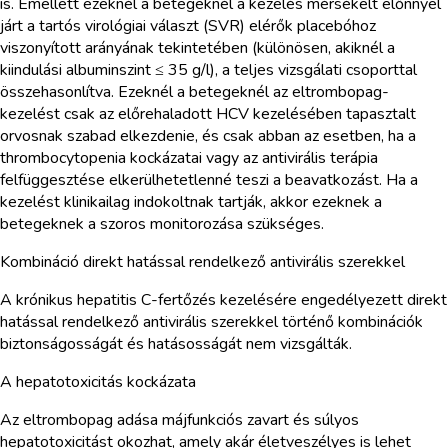
is. Emellett ezeknél a betegeknél a kezelés mérsékelt előnnyel
járt a tartós virológiai választ (SVR) elérők placebóhoz
viszonyított arányának tekintetében (különösen, akiknél a
kiindulási albuminszint ≤ 35 g/l), a teljes vizsgálati csoporttal
összehasonlítva. Ezeknél a betegeknél az eltrombopag-
kezelést csak az előrehaladott HCV kezelésében tapasztalt
orvosnak szabad elkezdenie, és csak abban az esetben, ha a
thrombocytopenia kockázatai vagy az antivirális terápia
felfüggesztése elkerülhetetlenné teszi a beavatkozást. Ha a
kezelést klinikailag indokoltnak tartják, akkor ezeknek a
betegeknek a szoros monitorozása szükséges.
Kombináció direkt hatással rendelkező antivirális szerekkel
A krónikus hepatitis C-fertőzés kezelésére engedélyezett direkt
hatással rendelkező antivirális szerekkel történő kombinációk
biztonságosságát és hatásosságát nem vizsgálták.
A hepatotoxicitás kockázata
Az eltrombopag adása májfunkciós zavart és súlyos
hepatotoxicitást okozhat, amely akár életveszélyes is lehet