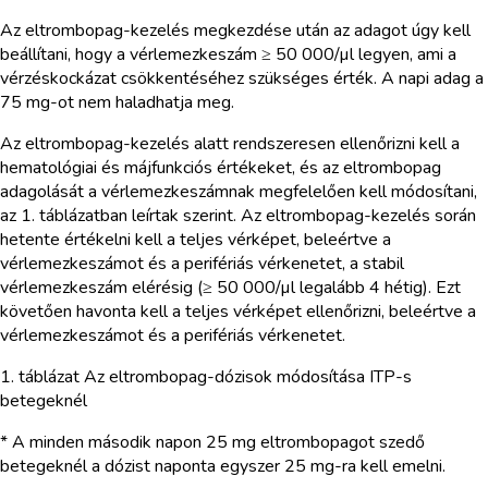
Az eltrombopag-kezelés megkezdése után az adagot úgy kell
beállítani, hogy a vérlemezkeszám ≥ 50 000/µl legyen, ami a
vérzéskockázat csökkentéséhez szükséges érték. A napi adag a
75 mg-ot nem haladhatja meg.
Az eltrombopag-kezelés alatt rendszeresen ellenőrizni kell a
hematológiai és májfunkciós értékeket, és az eltrombopag
adagolását a vérlemezkeszámnak megfelelően kell módosítani,
az 1. táblázatban leírtak szerint. Az eltrombopag-kezelés során
hetente értékelni kell a teljes vérképet, beleértve a
vérlemezkeszámot és a perifériás vérkenetet, a stabil
vérlemezkeszám elérésig (≥ 50 000/µl legalább 4 hétig). Ezt
követően havonta kell a teljes vérképet ellenőrizni, beleértve a
vérlemezkeszámot és a perifériás vérkenetet.
1. táblázat Az eltrombopag-dózisok módosítása ITP-s
betegeknél
* A minden második napon 25 mg eltrombopagot szedő
betegeknél a dózist naponta egyszer 25 mg-ra kell emelni.