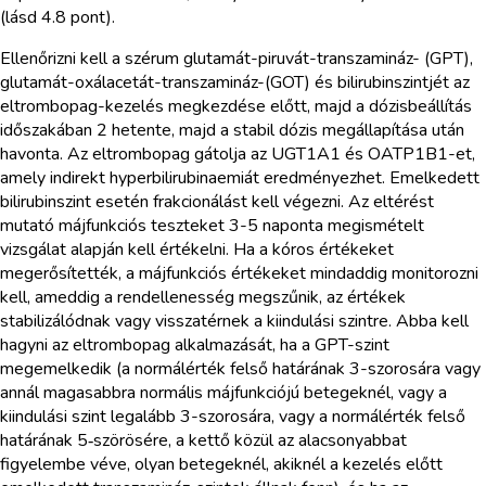
(lásd 4.8 pont).
Ellenőrizni kell a szérum glutamát-piruvát-transzamináz- (GPT),
glutamát-oxálacetát-transzamináz-(GOT) és bilirubinszintjét az
eltrombopag-kezelés megkezdése előtt, majd a dózisbeállítás
időszakában 2 hetente, majd a stabil dózis megállapítása után
havonta. Az eltrombopag gátolja az UGT1A1 és OATP1B1-et,
amely indirekt hyperbilirubinaemiát eredményezhet. Emelkedett
bilirubinszint esetén frakcionálást kell végezni. Az eltérést
mutató májfunkciós teszteket 3-5 naponta megismételt
vizsgálat alapján kell értékelni. Ha a kóros értékeket
megerősítették, a májfunkciós értékeket mindaddig monitorozni
kell, ameddig a rendellenesség megszűnik, az értékek
stabilizálódnak vagy visszatérnek a kiindulási szintre. Abba kell
hagyni az eltrombopag alkalmazását, ha a GPT-szint
megemelkedik (a normálérték felső határának 3-szorosára vagy
annál magasabbra normális májfunkciójú betegeknél, vagy a
kiindulási szint legalább 3-szorosára, vagy a normálérték felső
határának 5‑szörösére, a kettő közül az alacsonyabbat
figyelembe véve, olyan betegeknél, akiknél a kezelés előtt