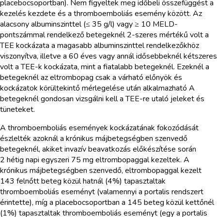
placebocsoportban). Nem figyeltek meg időbeli összefüggést a
kezelés kezdete és a thromboemboliás esemény között. Az
alacsony albuminszinttel (≤ 35 g/l) vagy ≥ 10 MELD-
pontszámmal rendelkező betegeknél 2-szeres mértékű volt a
TEE kockázata a magasabb albuminszinttel rendelkezőkhöz
viszonyítva, illetve a 60 éves vagy annál idősebbeknél kétszeres
volt a TEE-k kockázata, mint a fiatalabb betegeknél. Ezeknél a
betegeknél az eltrombopag csak a várható előnyök és
kockázatok körültekintő mérlegelése után alkalmazható A
betegeknél gondosan vizsgálni kell a TEE-re utaló jeleket és
tüneteket.
A thromboemboliás események kockázatának fokozódását
észlelték azoknál a krónikus májbetegségben szenvedő
betegeknél, akiket invazív beavatkozás előkészítése során
2 hétig napi egyszeri 75 mg eltrombopaggal kezeltek. A
krónikus májbetegségben szenvedő, eltrombopaggal kezelt
143 felnőtt beteg közül hatnál (4%) tapasztaltak
thromboemboliás eseményt (valamennyi a portalis rendszert
érintette), míg a placebocsoportban a 145 beteg közül kettőnél
(1%) tapasztaltak thromboemboliás eseményt (egy a portalis