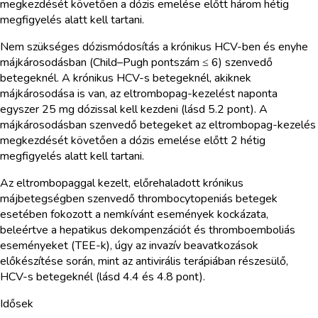
megkezdését követően a dózis emelése előtt három hétig
megfigyelés alatt kell tartani.
Nem szükséges dózismódosítás a krónikus HCV-ben és enyhe
májkárosodásban (Child–Pugh pontszám ≤ 6) szenvedő
betegeknél. A krónikus HCV-s betegeknél, akiknek
májkárosodása is van, az eltrombopag-kezelést naponta
egyszer 25 mg dózissal kell kezdeni (lásd 5.2 pont). A
májkárosodásban szenvedő betegeket az eltrombopag-kezelés
megkezdését követően a dózis emelése előtt 2 hétig
megfigyelés alatt kell tartani.
Az eltrombopaggal kezelt, előrehaladott krónikus
májbetegségben szenvedő thrombocytopeniás betegek
esetében fokozott a nemkívánt események kockázata,
beleértve a hepatikus dekompenzációt és thromboemboliás
eseményeket (TEE-k), úgy az invazív beavatkozások
előkészítése során, mint az antivirális terápiában részesülő,
HCV-s betegeknél (lásd 4.4 és 4.8 pont).
Idősek