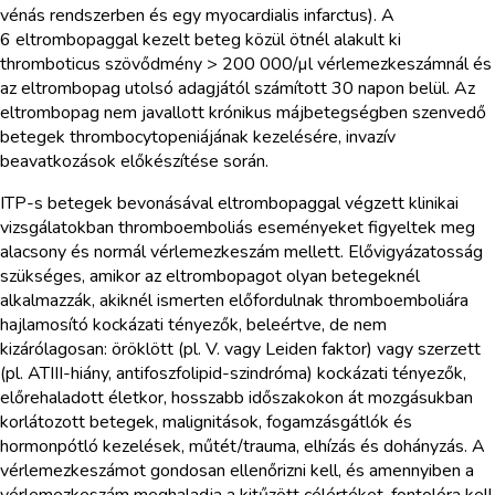
vénás rendszerben és egy myocardialis infarctus). A
6 eltrombopaggal kezelt beteg közül ötnél alakult ki
thromboticus szövődmény > 200 000/µl vérlemezkeszámnál és
az eltrombopag utolsó adagjától számított 30 napon belül. Az
eltrombopag nem javallott krónikus májbetegségben szenvedő
betegek thrombocytopeniájának kezelésére, invazív
beavatkozások előkészítése során.
ITP-s betegek bevonásával eltrombopaggal végzett klinikai
vizsgálatokban thromboemboliás eseményeket figyeltek meg
alacsony és normál vérlemezkeszám mellett. Elővigyázatosság
szükséges, amikor az eltrombopagot olyan betegeknél
alkalmazzák, akiknél ismerten előfordulnak thromboemboliára
hajlamosító kockázati tényezők, beleértve, de nem
kizárólagosan: öröklött (pl. V. vagy Leiden faktor) vagy szerzett
(pl. ATIII-hiány, antifoszfolipid-szindróma) kockázati tényezők,
előrehaladott életkor, hosszabb időszakokon át mozgásukban
korlátozott betegek, malignitások, fogamzásgátlók és
hormonpótló kezelések, műtét/trauma, elhízás és dohányzás. A
vérlemezkeszámot gondosan ellenőrizni kell, és amennyiben a
vérlemezkeszám meghaladja a kitűzött célértéket, fontolóra kell