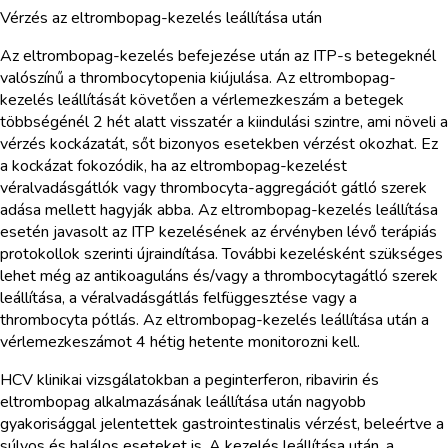
Vérzés az eltrombopag-kezelés leállítása után
Az eltrombopag-kezelés befejezése után az ITP-s betegeknél
valószínű a thrombocytopenia kiújulása. Az eltrombopag-
kezelés leállítását követően a vérlemezkeszám a betegek
többségénél 2 hét alatt visszatér a kiindulási szintre, ami növeli a
vérzés kockázatát, sőt bizonyos esetekben vérzést okozhat. Ez
a kockázat fokozódik, ha az eltrombopag-kezelést
véralvadásgátlók vagy thrombocyta-aggregációt gátló szerek
adása mellett hagyják abba. Az eltrombopag-kezelés leállítása
esetén javasolt az ITP kezelésének az érvényben lévő terápiás
protokollok szerinti újraindítása. További kezelésként szükséges
lehet még az antikoaguláns és/vagy a thrombocytagátló szerek
leállítása, a véralvadásgátlás felfüggesztése vagy a
thrombocyta pótlás. Az eltrombopag-kezelés leállítása után a
vérlemezkeszámot 4 hétig hetente monitorozni kell.
HCV klinikai vizsgálatokban a peginterferon, ribavirin és
eltrombopag alkalmazásának leállítása után nagyobb
gyakorisággal jelentettek gastrointestinalis vérzést, beleértve a
súlyos és halálos eseteket is. A kezelés leállítása után, a