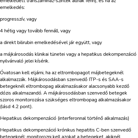
emelkedett transzamináz-szintek állnak fenn), és ha az
emelkedés:
progresszív, vagy
4 hétig vagy tovább fennáll, vagy
a direkt bilirubin emelkedésével jár együtt, vagy
a májkárosodás klinikai tünetei vagy a hepatikus dekompenzáció
nyilvánvaló jelei kísérik.
Óvatosan kell eljárni, ha az eltrombopagot májbetegeknél
alkalmazzák. Májkárosodásban szenvedő ITP-s és SAA-s
betegeknél eltrombopag alkalmazásakor alacsonyabb kezdő
dózis alkalmazandó. A májkárosodásban szenvedő betegek
szoros monitorozása szükséges eltrombopag alkalmazásakor
(lásd 4.2 pont).
Hepatikus dekompenzáció (interferonnal történő alkalmazás)
Hepatikus dekompenzáció krónikus hepatitis C-ben szenvedő
betegeknél: monitorozni kell azokat a betegeket, akiknél