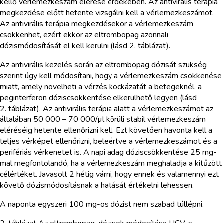
kellő vérlemezkeszám elérése érdekében. Az antivirális terápia
megkezdése előtt hetente vizsgálni kell a vérlemezkeszámot.
Az antivirális terápia megkezdésekor a vérlemezkeszám
csökkenhet, ezért ekkor az eltrombopag azonnali
dózismódosítását el kell kerülni (lásd 2. táblázat).
Az antivirális kezelés során az eltrombopag dózisát szükség
szerint úgy kell módosítani, hogy a vérlemezkeszám csökkenése
miatt, amely növelheti a vérzés kockázatát a betegeknél, a
peginterferon dóziscsökkentése elkerülhető legyen (lásd
2. táblázat). Az antivirális terápia alatt a vérlemezkeszámot az
általában 50 000 – 70 000/µl körüli stabil vérlemezkeszám
eléréséig hetente ellenőrizni kell. Ezt követően havonta kell a
teljes vérképet ellenőrizni, beleértve a vérlemezkeszámot és a
perifériás vérkenetet is. A napi adag dóziscsökkentése 25 mg-
mal megfontolandó, ha a vérlemezkeszám meghaladja a kitűzött
célértéket. Javasolt 2 hétig várni, hogy ennek és valamennyi ezt
követő dózismódosításnak a hatását értékelni lehessen.
A naponta egyszeri 100 mg-os dózist nem szabad túllépni.
2. táblázat Az eltrombopag-dózisok módosítása HCV-s