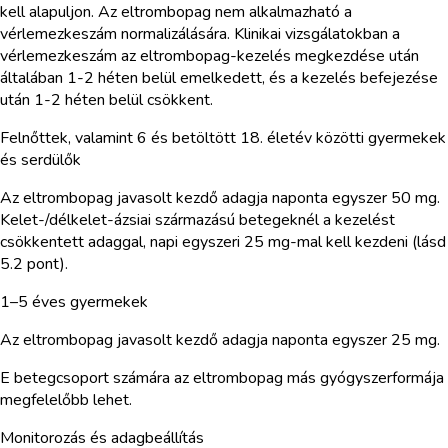
kell alapuljon. Az eltrombopag nem alkalmazható a
vérlemezkeszám normalizálására. Klinikai vizsgálatokban a
vérlemezkeszám az eltrombopag-kezelés megkezdése után
általában 1-2 héten belül emelkedett, és a kezelés befejezése
után 1-2 héten belül csökkent.
Felnőttek, valamint 6 és betöltött 18. életév közötti gyermekek
és serdülők
Az eltrombopag javasolt kezdő adagja naponta egyszer 50 mg.
Kelet-/délkelet-ázsiai származású betegeknél a kezelést
csökkentett adaggal, napi egyszeri 25 mg-mal kell kezdeni (lásd
5.2 pont).
1–5 éves gyermekek
Az eltrombopag javasolt kezdő adagja naponta egyszer 25 mg.
E betegcsoport számára az eltrombopag más gyógyszerformája
megfelelőbb lehet.
Monitorozás és adagbeállítás