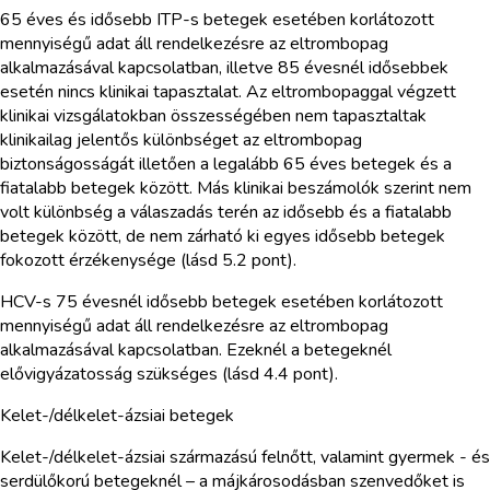
65 éves és idősebb ITP-s betegek esetében korlátozott
mennyiségű adat áll rendelkezésre az eltrombopag
alkalmazásával kapcsolatban, illetve 85 évesnél idősebbek
esetén nincs klinikai tapasztalat. Az eltrombopaggal végzett
klinikai vizsgálatokban összességében nem tapasztaltak
klinikailag jelentős különbséget az eltrombopag
biztonságosságát illetően a legalább 65 éves betegek és a
fiatalabb betegek között. Más klinikai beszámolók szerint nem
volt különbség a válaszadás terén az idősebb és a fiatalabb
betegek között, de nem zárható ki egyes idősebb betegek
fokozott érzékenysége (lásd 5.2 pont).
HCV-s 75 évesnél idősebb betegek esetében korlátozott
mennyiségű adat áll rendelkezésre az eltrombopag
alkalmazásával kapcsolatban. Ezeknél a betegeknél
elővigyázatosság szükséges (lásd 4.4 pont).
Kelet-/délkelet-ázsiai betegek
Kelet-/délkelet-ázsiai származású felnőtt, valamint gyermek - és
serdülőkorú betegeknél – a májkárosodásban szenvedőket is