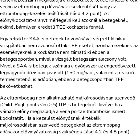
venni az eltrombopag dózisának csökkentését vagy az
eltrombopag-kezelés leállítását (lásd 4.2 pont). Az
előny/kockázat-arányt mérlegelni kell azoknál a betegeknél,
akiknél bármilyen eredetű TEE kockázata fennáll.
Egy refrakter SAA-s betegek bevonásával végzett klinikai
vizsgálatban nem azonosítottak TEE esetet, azonban ezeknek az
eseményeknek a kockázata nem zárható ki ebben a
betegcsoportban, mivel a vizsgált betegszám alacsony volt.
Mivel a SAA-s betegek számára a gyógyszer az engedélyezett
legnagyobb dózisban javasolt (150 mg/nap), valamint a reakció
természetéből is adódóan, ebben a betegcsoportban TEE
bekövetkezhet.
Az eltrombopag nem alkalmazható májkárosodásban szenvedő
(Child–Pugh pontszám ≥ 5) ITP-s betegeknél, kivéve, ha a
várható előny meghaladja a vena portae thrombosis ismert
kockázatát. Ha a kezelést előnyösnek értékelik,
májkárosodásban szenvedő betegeknél az eltrombopag
adásakor elővigyázatosság szükséges (lásd 4.2 és 4.8 pont).