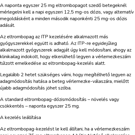
A naponta egyszer 25 mg eltrombopagot szedő betegeknél
mérlegelni kell a napi egyszeri 12,5 mg-os dózis, vagy alternatív
megoldásként a minden második naponkénti 25 mg-os dózis
adását.
Az eltrombopag az ITP kezelésére alkalmazott más
gyógyszerekkel együtt is adható. Az ITP-re egyidejűleg
alkalmazott gyógyszerek adagját úgy kell módosítani, ahogy az
klinikailag indokolt, hogy elkerülhető legyen a vérlemezkeszám
túlzott emelkedése az eltrombopag-kezelés alatt.
Legalább 2 hetet szükséges várni, hogy megítélhető legyen az
adagmódosítás hatása a beteg vérlemezke-válaszára, mielőtt
újabb adagmódosítás jöhet szóba.
A standard eltrombopag-dózismódosítás – növelés vagy
csökkentés – naponta egyszer 25 mg.
A kezelés leállítása
Az eltrombopag-kezelést le kell állítani, ha a vérlemezkeszám