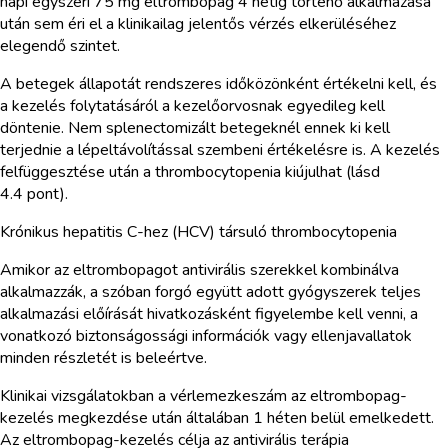
napi egyszeri 75 mg eltrombopag 4 hétig történő alkalmazása
után sem éri el a klinikailag jelentős vérzés elkerüléséhez
elegendő szintet.
A betegek állapotát rendszeres időközönként értékelni kell, és
a kezelés folytatásáról a kezelőorvosnak egyedileg kell
döntenie. Nem splenectomizált betegeknél ennek ki kell
terjednie a lépeltávolítással szembeni értékelésre is. A kezelés
felfüggesztése után a thrombocytopenia kiújulhat (lásd
4.4 pont).
Krónikus hepatitis C-hez (HCV) társuló thrombocytopenia
Amikor az eltrombopagot antivirális szerekkel kombinálva
alkalmazzák, a szóban forgó együtt adott gyógyszerek teljes
alkalmazási előírását hivatkozásként figyelembe kell venni, a
vonatkozó biztonságossági információk vagy ellenjavallatok
minden részletét is beleértve.
Klinikai vizsgálatokban a vérlemezkeszám az eltrombopag-
kezelés megkezdése után általában 1 héten belül emelkedett.
Az eltrombopag-kezelés célja az antivirális terápia