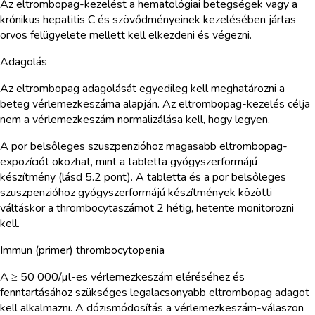
Az eltrombopag-kezelést a hematológiai betegségek vagy a
krónikus hepatitis C és szövődményeinek kezelésében jártas
orvos felügyelete mellett kell elkezdeni és végezni.
Adagolás
Az eltrombopag adagolását egyedileg kell meghatározni a
beteg vérlemezkeszáma alapján. Az eltrombopag-kezelés célja
nem a vérlemezkeszám normalizálása kell, hogy legyen.
A por belsőleges szuszpenzióhoz magasabb eltrombopag-
expozíciót okozhat, mint a tabletta gyógyszerformájú
készítmény (lásd 5.2 pont). A tabletta és a por belsőleges
szuszpenzióhoz gyógyszerformájú készítmények közötti
váltáskor a thrombocytaszámot 2 hétig, hetente monitorozni
kell.
Immun (primer) thrombocytopenia
A ≥ 50 000/µl-es vérlemezkeszám eléréséhez és
fenntartásához szükséges legalacsonyabb eltrombopag adagot
kell alkalmazni. A dózismódosítás a vérlemezkeszám-válaszon