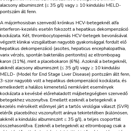
alacsony albuminszint (≤ 35 g/l) vagy ≥ 10 kiindulási MELD-
pontszám áll fenn.
A májcirrhosisban szenvedő krónikus HCV-betegeknél alfa
interferon-kezelés esetén fokozott a hepatikus dekompenzáció
kockázata. Két, thrombocytopeniás HCV-betegek bevonásával
végzett klinikai vizsgálatban nagyobb gyakorisággal fordult elő
hepatikus dekompenzáció (ascites, hepaticus encephalopathia,
varix vérzés, spontán bakteriális peritonitis) az eltrombopag
karon (11%), mint a placebokaron (6%). Azoknál a betegeknél,
akiknél alacsony albuminszint (≤ 35 g/l) vagy ≥ 10 kiindulási
MELD- (Model for End Stage Liver Disease) pontszám állt fenn,
3-szor nagyobb volt a hepatikus dekompenzáció kockázata, és
emelkedett a halálos kimenetelű nemkívánt események
kockázata a kevésbé előrehaladott májbetegségben szenvedő
betegekhez viszonyítva. Emellett ezeknél a betegeknél a
kezelés mérsékelt előnnyel járt a tartós virológiai választ (SVR)
elérők placebóhoz viszonyított aránya tekintetében (különösen,
akiknél a kiindulási albuminszint ≤ 35 g/l), a teljes csoporttal
összehasonlítva. Ezeknél a betegeknél az eltrombopag csak a