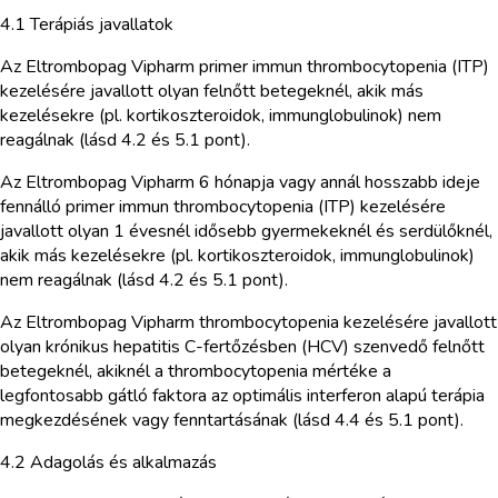
4.1 Terápiás javallatok
Az Eltrombopag Vipharm primer immun thrombocytopenia (ITP)
kezelésére javallott olyan felnőtt betegeknél, akik más
kezelésekre (pl. kortikoszteroidok, immunglobulinok) nem
reagálnak (lásd 4.2 és 5.1 pont).
Az Eltrombopag Vipharm 6 hónapja vagy annál hosszabb ideje
fennálló primer immun thrombocytopenia (ITP) kezelésére
javallott olyan 1 évesnél idősebb gyermekeknél és serdülőknél,
akik más kezelésekre (pl. kortikoszteroidok, immunglobulinok)
nem reagálnak (lásd 4.2 és 5.1 pont).
Az Eltrombopag Vipharm thrombocytopenia kezelésére javallott
olyan krónikus hepatitis C-fertőzésben (HCV) szenvedő felnőtt
betegeknél, akiknél a thrombocytopenia mértéke a
legfontosabb gátló faktora az optimális interferon alapú terápia
megkezdésének vagy fenntartásának (lásd 4.4 és 5.1 pont).
4.2 Adagolás és alkalmazás