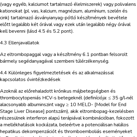
(vagy egyéb, kalciumot tartalmazó élelmiszerek) vagy polivalens
kationokat (pl. vas, kalcium, magnézium, alumínium, szelén és
cink) tartalmazó ásványianyag-pótló készítmények bevétele
előtt legalább két órával vagy ezek után legalább négy órával
kell bevenni (lásd 4.5 és 5.2 pont).
4.3 Ellenjavallatok
Az eltrombopaggal vagy a készítmény 6.1 pontban felsorolt
bármely segédanyagával szembeni túlérzékenység.
4.4 Különleges figyelmeztetések és az alkalmazással
kapcsolatos óvintézkedések
Azoknál az előrehaladott krónikus májbetegségben és
thrombocytopeniás HCV-s betegeknél (definíciója: ≤ 35 g/l‑nél
alacsonyabb albuminszint vagy ≥ 10 MELD- [Model for End
Stage Liver Disease] pontszám), akik eltrombopag-kezelésben
részesülnek interferon alapú terápiával kombinációban, fokozott
a mellékhatások kockázata, beleértve a potenciálisan halálos
hepatikus dekompenzációt és thromboemboliás eseményeket