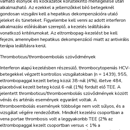
várható előnyök és kockázatok körültekintő mérlegelése után
alkalmazható. Az ezekkel a jellemzőkkel bíró betegeknél
gondosan vizsgálni kell a hepatikus dekompenzációra utaló
jeleket és tüneteket. Figyelembe kell venni az adott interferon
alkalmazási előírásában szereplő, a kezelés leállítására
vonatkozó kritériumokat. Az eltrombopag-kezelést be kell
fejezni, amennyiben hepatikus dekompenzáció miatt az antivirális
terápia leállításra kerül.
Thromboticus/thromboemboliás szövődmények
Interferon alapú kezelésben részesülő, thrombocytopeniás HCV-
betegekkel végzett kontrollos vizsgálatokban (n = 1439), 955,
eltrombopaggal kezelt beteg közül 38-nál (4%), illetve 484,
placebóval kezelt beteg közül 6-nál (1%) fordult elő TEE. A
jelentett thromboticus/thromboemboliás szövődmények között
vénás és artériás események egyaránt voltak. A
thromboemboliás események többsége nem volt súlyos, és a
vizsgálat végére rendeződtek. Mindkét kezelési csoportban a
vena portae thrombosis volt a leggyakoribb TEE (2% az
eltrombopaggal kezelt csoportban versus < 1% a