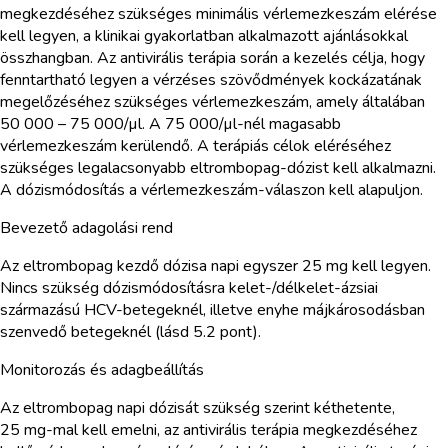
megkezdéséhez szükséges minimális vérlemezkeszám elérése
kell legyen, a klinikai gyakorlatban alkalmazott ajánlásokkal
összhangban. Az antivirális terápia során a kezelés célja, hogy
fenntartható legyen a vérzéses szövődmények kockázatának
megelőzéséhez szükséges vérlemezkeszám, amely általában
50 000 – 75 000/µl. A 75 000/µl-nél magasabb
vérlemezkeszám kerülendő. A terápiás célok eléréséhez
szükséges legalacsonyabb eltrombopag-dózist kell alkalmazni.
A dózismódosítás a vérlemezkeszám-válaszon kell alapuljon.
Bevezető adagolási rend
Az eltrombopag kezdő dózisa napi egyszer 25 mg kell legyen.
Nincs szükség dózismódosításra kelet-/délkelet-ázsiai
származású HCV-betegeknél, illetve enyhe májkárosodásban
szenvedő betegeknél (lásd 5.2 pont).
Monitorozás és adagbeállítás
Az eltrombopag napi dózisát szükség szerint kéthetente,
25 mg-mal kell emelni, az antivirális terápia megkezdéséhez