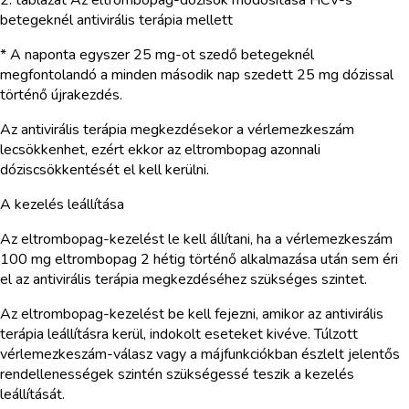
betegeknél antivirális terápia mellett
* A naponta egyszer 25 mg-ot szedő betegeknél
megfontolandó a minden második nap szedett 25 mg dózissal
történő újrakezdés.
Az antivirális terápia megkezdésekor a vérlemezkeszám
lecsökkenhet, ezért ekkor az eltrombopag azonnali
dóziscsökkentését el kell kerülni.
A kezelés leállítása
Az eltrombopag-kezelést le kell állítani, ha a vérlemezkeszám
100 mg eltrombopag 2 hétig történő alkalmazása után sem éri
el az antivirális terápia megkezdéséhez szükséges szintet.
Az eltrombopag-kezelést be kell fejezni, amikor az antivirális
terápia leállításra kerül, indokolt eseteket kivéve. Túlzott
vérlemezkeszám-válasz vagy a májfunkciókban észlelt jelentős
rendellenességek szintén szükségessé teszik a kezelés
leállítását.