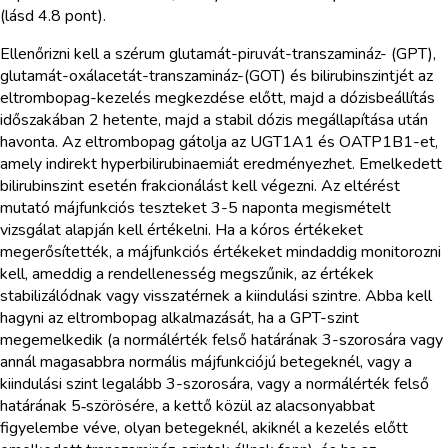
(lásd 4.8 pont).
Ellenőrizni kell a szérum glutamát-piruvát-transzamináz- (GPT),
glutamát-oxálacetát-transzamináz-(GOT) és bilirubinszintjét az
eltrombopag-kezelés megkezdése előtt, majd a dózisbeállítás
időszakában 2 hetente, majd a stabil dózis megállapítása után
havonta. Az eltrombopag gátolja az UGT1A1 és OATP1B1-et,
amely indirekt hyperbilirubinaemiát eredményezhet. Emelkedett
bilirubinszint esetén frakcionálást kell végezni. Az eltérést
mutató májfunkciós teszteket 3-5 naponta megismételt
vizsgálat alapján kell értékelni. Ha a kóros értékeket
megerősítették, a májfunkciós értékeket mindaddig monitorozni
kell, ameddig a rendellenesség megszűnik, az értékek
stabilizálódnak vagy visszatérnek a kiindulási szintre. Abba kell
hagyni az eltrombopag alkalmazását, ha a GPT-szint
megemelkedik (a normálérték felső határának 3-szorosára vagy
annál magasabbra normális májfunkciójú betegeknél, vagy a
kiindulási szint legalább 3-szorosára, vagy a normálérték felső
határának 5‑szörösére, a kettő közül az alacsonyabbat
figyelembe véve, olyan betegeknél, akiknél a kezelés előtt