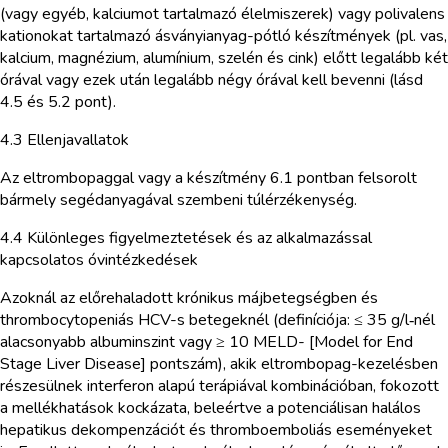
(vagy egyéb, kalciumot tartalmazó élelmiszerek) vagy polivalens
kationokat tartalmazó ásványianyag-pótló készítmények (pl. vas,
kalcium, magnézium, alumínium, szelén és cink) előtt legalább két
órával vagy ezek után legalább négy órával kell bevenni (lásd
4.5 és 5.2 pont).
4.3 Ellenjavallatok
Az eltrombopaggal vagy a készítmény 6.1 pontban felsorolt
bármely segédanyagával szembeni túlérzékenység.
4.4 Különleges figyelmeztetések és az alkalmazással
kapcsolatos óvintézkedések
Azoknál az előrehaladott krónikus májbetegségben és
thrombocytopeniás HCV-s betegeknél (definíciója: ≤ 35 g/l‑nél
alacsonyabb albuminszint vagy ≥ 10 MELD- [Model for End
Stage Liver Disease] pontszám), akik eltrombopag-kezelésben
részesülnek interferon alapú terápiával kombinációban, fokozott
a mellékhatások kockázata, beleértve a potenciálisan halálos
hepatikus dekompenzációt és thromboemboliás eseményeket