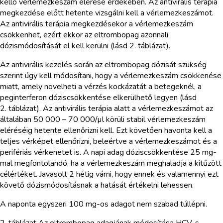
kellő vérlemezkeszám elérése érdekében. Az antivirális terápia
megkezdése előtt hetente vizsgálni kell a vérlemezkeszámot.
Az antivirális terápia megkezdésekor a vérlemezkeszám
csökkenhet, ezért ekkor az eltrombopag azonnali
dózismódosítását el kell kerülni (lásd 2. táblázat).
Az antivirális kezelés során az eltrombopag dózisát szükség
szerint úgy kell módosítani, hogy a vérlemezkeszám csökkenése
miatt, amely növelheti a vérzés kockázatát a betegeknél, a
peginterferon dóziscsökkentése elkerülhető legyen (lásd
2. táblázat). Az antivirális terápia alatt a vérlemezkeszámot az
általában 50 000 – 70 000/µl körüli stabil vérlemezkeszám
eléréséig hetente ellenőrizni kell. Ezt követően havonta kell a
teljes vérképet ellenőrizni, beleértve a vérlemezkeszámot és a
perifériás vérkenetet is. A napi adag dóziscsökkentése 25 mg-
mal megfontolandó, ha a vérlemezkeszám meghaladja a kitűzött
célértéket. Javasolt 2 hétig várni, hogy ennek és valamennyi ezt
követő dózismódosításnak a hatását értékelni lehessen.
A naponta egyszeri 100 mg-os adagot nem szabad túllépni.
2. táblázat Az eltrombopag adagjának módosítása HCV-s