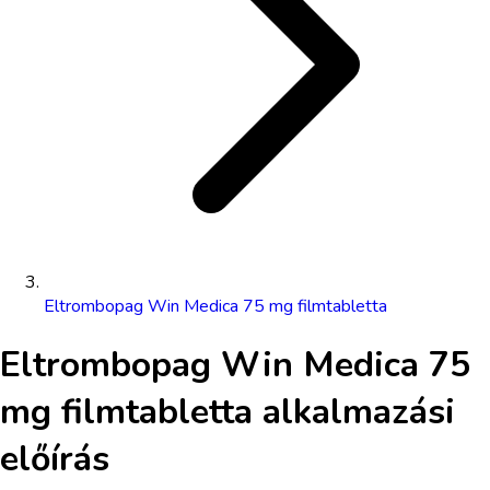
Eltrombopag Win Medica 75 mg filmtabletta
Eltrombopag Win Medica 75
mg filmtabletta
alkalmazási
előírás