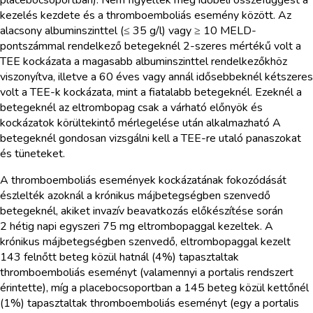
kezelés kezdete és a thromboemboliás esemény között. Az
alacsony albuminszinttel (≤ 35 g/l) vagy ≥ 10 MELD-
pontszámmal rendelkező betegeknél 2-szeres mértékű volt a
TEE kockázata a magasabb albuminszinttel rendelkezőkhöz
viszonyítva, illetve a 60 éves vagy annál idősebbeknél kétszeres
volt a TEE-k kockázata, mint a fiatalabb betegeknél. Ezeknél a
betegeknél az eltrombopag csak a várható előnyök és
kockázatok körültekintő mérlegelése után alkalmazható A
betegeknél gondosan vizsgálni kell a TEE-re utaló panaszokat
és tüneteket.
A thromboemboliás események kockázatának fokozódását
észlelték azoknál a krónikus májbetegségben szenvedő
betegeknél, akiket invazív beavatkozás előkészítése során
2 hétig napi egyszeri 75 mg eltrombopaggal kezeltek. A
krónikus májbetegségben szenvedő, eltrombopaggal kezelt
143 felnőtt beteg közül hatnál (4%) tapasztaltak
thromboemboliás eseményt (valamennyi a portalis rendszert
érintette), míg a placebocsoportban a 145 beteg közül kettőnél
(1%) tapasztaltak thromboemboliás eseményt (egy a portalis