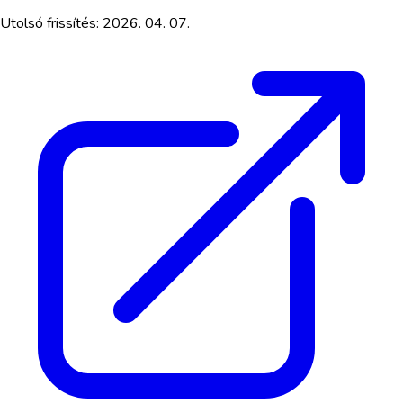
Utolsó frissítés:
2026. 04. 07.