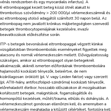
vénás rendszerben és egy myocardialis infarctus). A
6 eltrombopaggal kezelt beteg közül ötnél alakult ki
thromboticus szövődmény > 200 000/µl vérlemezkeszámnál és
az eltrombopag utolsó adagjától számított 30 napon belül. Az
eltrombopag nem javallott krónikus májbetegségben szenvedő
betegek thrombocytopeniájának kezelésére, invazív
beavatkozások előkészítése során.
ITP-s betegek bevonásával eltrombopaggal végzett klinikai
vizsgálatokban thromboemboliás eseményeket figyeltek meg
alacsony és normál vérlemezkeszám mellett. Elővigyázatosság
szükséges, amikor az eltrombopagot olyan betegeknél
alkalmazzák, akiknél ismerten előfordulnak thromboemboliára
hajlamosító kockázati tényezők, beleértve, de nem
kizárólagosan: öröklött (pl. V. vagy Leiden faktor) vagy szerzett
(pl. ATIII-hiány, antifoszfolipid-szindróma) kockázati tényezők,
előrehaladott életkor, hosszabb időszakokon át mozgásukban
korlátozott betegek, malignitások, fogamzásgátlók és
hormonpótló kezelések, műtét/trauma, elhízás és dohányzás. A
vérlemezkeszámot gondosan ellenőrizni kell, és amennyiben a
vérlemezkeszám meghaladja a kitűzött célértéket, fontolóra kell