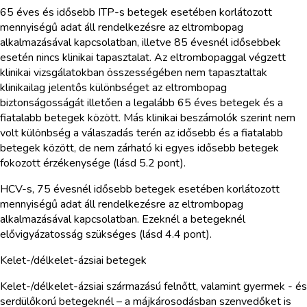
65 éves és idősebb ITP-s betegek esetében korlátozott
mennyiségű adat áll rendelkezésre az eltrombopag
alkalmazásával kapcsolatban, illetve 85 évesnél idősebbek
esetén nincs klinikai tapasztalat. Az eltrombopaggal végzett
klinikai vizsgálatokban összességében nem tapasztaltak
klinikailag jelentős különbséget az eltrombopag
biztonságosságát illetően a legalább 65 éves betegek és a
fiatalabb betegek között. Más klinikai beszámolók szerint nem
volt különbség a válaszadás terén az idősebb és a fiatalabb
betegek között, de nem zárható ki egyes idősebb betegek
fokozott érzékenysége (lásd 5.2 pont).
HCV-s, 75 évesnél idősebb betegek esetében korlátozott
mennyiségű adat áll rendelkezésre az eltrombopag
alkalmazásával kapcsolatban. Ezeknél a betegeknél
elővigyázatosság szükséges (lásd 4.4 pont).
Kelet-/délkelet-ázsiai betegek
Kelet-/délkelet-ázsiai származású felnőtt, valamint gyermek - és
serdülőkorú betegeknél – a májkárosodásban szenvedőket is