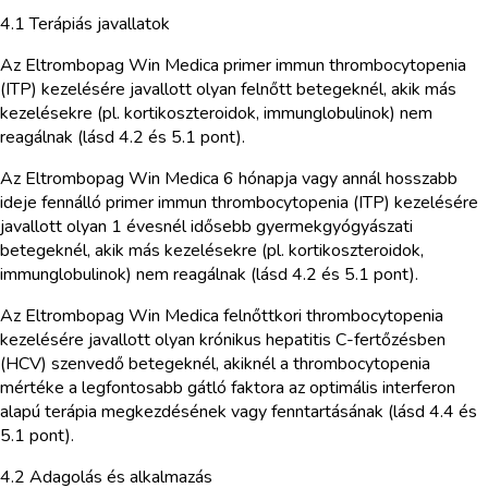
4.1 Terápiás javallatok
Az Eltrombopag Win Medica primer immun thrombocytopenia
(ITP) kezelésére javallott olyan felnőtt betegeknél, akik más
kezelésekre (pl. kortikoszteroidok, immunglobulinok) nem
reagálnak (lásd 4.2 és 5.1 pont).
Az Eltrombopag Win Medica 6 hónapja vagy annál hosszabb
ideje fennálló primer immun thrombocytopenia (ITP) kezelésére
javallott olyan 1 évesnél idősebb gyermekgyógyászati
betegeknél, akik más kezelésekre (pl. kortikoszteroidok,
immunglobulinok) nem reagálnak (lásd 4.2 és 5.1 pont).
Az Eltrombopag Win Medica felnőttkori thrombocytopenia
kezelésére javallott olyan krónikus hepatitis C-fertőzésben
(HCV) szenvedő betegeknél, akiknél a thrombocytopenia
mértéke a legfontosabb gátló faktora az optimális interferon
alapú terápia megkezdésének vagy fenntartásának (lásd 4.4 és
5.1 pont).
4.2 Adagolás és alkalmazás