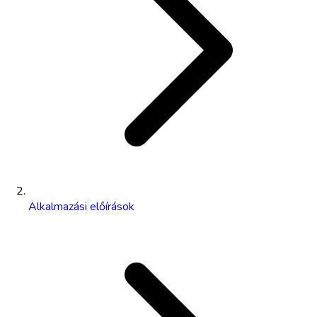
Alkalmazási előírások