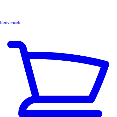
Kedvencek