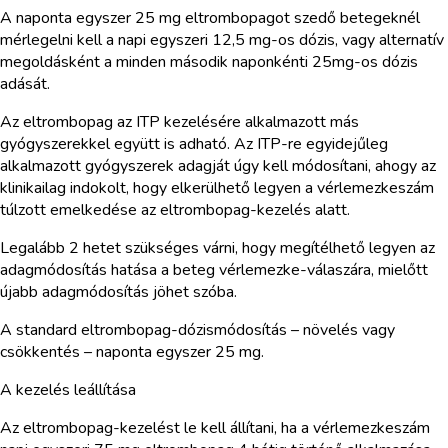
A naponta egyszer 25 mg eltrombopagot szedő betegeknél
mérlegelni kell a napi egyszeri 12,5 mg-os dózis, vagy alternatív
megoldásként a minden második naponkénti 25mg-os dózis
adását.
Az eltrombopag az ITP kezelésére alkalmazott más
gyógyszerekkel együtt is adható. Az ITP-re egyidejűleg
alkalmazott gyógyszerek adagját úgy kell módosítani, ahogy az
klinikailag indokolt, hogy elkerülhető legyen a vérlemezkeszám
túlzott emelkedése az eltrombopag-kezelés alatt.
Legalább 2 hetet szükséges várni, hogy megítélhető legyen az
adagmódosítás hatása a beteg vérlemezke-válaszára, mielőtt
újabb adagmódosítás jöhet szóba.
A standard eltrombopag-dózismódosítás – növelés vagy
csökkentés – naponta egyszer 25 mg.
A kezelés leállítása
Az eltrombopag-kezelést le kell állítani, ha a vérlemezkeszám