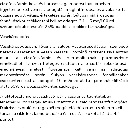
ciklofoszfamid-kezelés hatásossága módosulhat, amelyet
figyelembe kell venni az adagolás meghatározása és a választott
dózisra adott válasz értékelése során. Súlyos májkárosodás
fennállásakor csökkenteni kell az adagot. 3,1 – 5 mg/100 ml
szérum bilirubin esetén 25%-os dózis csökkentés szükséges.
Vesekárosodás
Vesekárosodásban, főként a súlyos vesekárosodásban szenvedő
betegek esetében a vesén keresztül történő csökkent kiválasztás
miatt a ciklofoszfamid és metabolitjainak plazmaszintje
emelkedhet. Ez ilyen betegek esetében a toxicitás fokozódását
eredményezi, melyet figyelembe kell venni az adagolás
meghatározása során. Súlyos vesekárosodás fennállásakor
csökkenteni kell az adagot; 10 ml/perc alatti glomerulusfiltráció
alatt 50%-os dóziscsökkentés szükséges.
A ciklofoszfamid dializálható, bár a clearance tekintetében
lehetnek különbségek az alkalmazott dializáló rendszertől függően.
Dialízisre szoruló betegeknél megfelelő időtartamú szünetet kell
tartani a ciklofoszfamid beadása és a dialízis között. Lásd a 4.4
pontot.