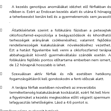
​
A kezelés genotípus anomáliákat idézhet elő férfiakban és
nőkben is. Ezért az Endoxan kezelés alatt és utána 6 hónapig
a teherbeesést kerülni kell és a gyermeknemzés sem javasolt
.
​
Állatkísérletek szerint a follikuláris fázisban a petesejtek
ciklofoszfamid-expozíciója a beágyazódások és kihordható
terhességek arányának csökkenéséhez, valamint fejlődési
rendellenességek kialakulásának növekedéséhez vezethet.
Ezt a hatást figyelembe kell venni a ciklofoszfamid terápia
abbahagyását követő gyermekvállalási szándék esetén. A
follikuláris fejlődés pontos időtartama emberben nem ismert,
de 12 hónapnál hosszabb is lehet.
​
Szexuálisan aktív férfiak és nők esetében hatékony
fogamzásgátlásról kell gondoskodni a fenti időszak alatt.
​
A terápia férfiak esetében növelheti az irreverzibilis
terméketlenség kialakulásának kockázatát, ezért fel kell hívni
a figyelmüket a kezelés megkezdése előtt végzett spermium
lefagyasztás lehetőségére. Lásd a 4.6 pontot is.