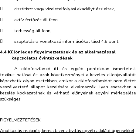
​
cisztitiszt vagy vizeletelfolyási akadályt észleltek,
​
aktív fertőzés áll fenn,
​
terhesség áll fenn,
​
szoptatásra vonatkozó információkat lásd 4.6 pont.
4.4 Különleges figyelmeztetések és az alkalmazással
kapcsolatos óvintézkedések
​
A ciklofoszfamid itt és egyéb pontokban ismertetett
toxikus hatásai és azok következményei a kezelés ellenjavallatát
képezhetik olyan esetekben, amikor a ciklofoszfamidot nem életet
veszélyeztető állapot kezelésére alkalmazzák. Ilyen esetekben a
kezelés kockázatának és várható előnyeinek egyéni mérlegelése
szükséges.
​
FIGYELMEZTETÉSEK
Anafilaxiás reakciók, keresztszenzitivitás egyéb alkiláló ágensekkel