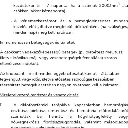
3
kezdetekor 5 – 7 naponta, ha a számuk 3000/mm
al
csökken, akkor kétnaponta).
-​
A vérlemezkeszámot és a hemoglobinszintet minden
kezelés előtt, illetve megfelelő időközönként (ha szükséges,
minden nap) meg kell határozni.
Immunrendszeri betegségek és tünetek
A csökkent védekezőképességű betegek (pl. diabétesz mellitusz,
illetve krónikus máj- vagy vesebetegségek fennállása) szoros
ellenőrzése indokolt.
Az Endoxant – mint minden egyéb citosztatikumot – általában
legyengült vagy idős, illetve előzetes radiológiai kezelésben
részesített betegek esetében nagyon óvatosan kell alkalmazni.
Vizeletelvezető rendszer és vesetoxicitás
​
A ciklofoszfamid terápiával kapcsolatban hemorrágiás
cisztitisz, pielitisz, ureteritisz és hematuria előfordulásáról
számoltak be. Fennáll a húgyhólyagfekély vagy
hólyagnekrózis, fibrózis/zsugorodás, valamint másodlagos
daganatok kialakulásának kockázata is.