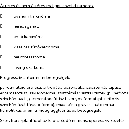
Áttétes és nem áttétes malignus szolid tumorok
:
​
ovarium karcinóma,
​
heredaganat,
​
emlő karcinóma,
​
kissejtes tüdőkarcinóma,
​
neuroblasztoma,
​
Ewing szarkoma.
Progresszív autoimmun betegségek:
pl. reumatoid artritisz, artropátia pszoriatika, szisztémás lupusz
eritematozusz, szkleroderma, szisztémás vaszkulitiszek (pl. nefrozis
szindrómával), glomerulonefritisz bizonyos formái (pl. nefrozis
szindrómával társuló forma), miaszténia gravisz, autoimmun
hemolitikus anémia, hideg agglutinációs betegségek.
Szervtranszplantációhoz kapcsolódó immunszuppresszív kezelés
.