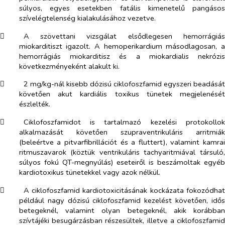
súlyos, egyes esetekben fatális kimenetelű pangásos
szívelégtelenség kialakulásához vezetve.
​
A szövettani vizsgálat elsődlegesen hemorrágiás
miokarditiszt igazolt. A hemoperikardium másodlagosan, a
hemorrágiás miokarditisz és a miokardialis nekrózis
következményeként alakult ki.
​
2 mg/kg-nál kisebb dózisú ciklofoszfamid egyszeri beadását
követően akut kardiális toxikus tünetek megjelenését
észlelték.
​
Ciklofoszfamidot is tartalmazó kezelési protokollok
alkalmazását követően szupraventrikuláris arritmiák
(beleértve a pitvarfibrillációt és a fluttert), valamint kamrai
ritmuszavarok (köztük ventrikuláris tachyaritmiával társuló,
súlyos fokú QT-megnyúlás) eseteiről is beszámoltak egyéb
kardiotoxikus tünetekkel vagy azok nélkül.
​
A ciklofoszfamid kardiotoxicitásának kockázata fokozódhat
például nagy dózisú ciklofoszfamid kezelést követően, idős
betegeknél, valamint olyan betegeknél, akik korábban
szívtájéki besugárzásban részesültek, illetve a ciklofoszfamid