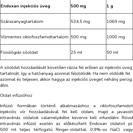
Endoxan injekciós üveg
500 mg
1 g
Szárazanyagtartalom
534,5 mg
1069 mg
Vízmentes ciklofoszfamidtartalom
500 mg
1000 mg
Fiziológiás sóoldat
25 ml
50 ml
A sóoldat hozzáadását követően rázza fel erősen az injekciós üveg
tartalmát, így a hatóanyag azonnal feloldódik. Ha nem oldódik fel
azonnal és teljesen, akkor hagyja az injekciós üveget néhány percig
állni.
Oldat infúzióhoz
Infúzió formában történő alkalmazáshoz a ciklofoszfamidot
injekciós víz hozzáadásával fel kell oldani, majd a javasolt
intravénás oldatok valamelyikébe keverve kell infundálni. Rövid
intravénás infúzió esetén az előkészített Endoxan oldatot pl.
500 ml teljes térfogatú Ringer-oldattal, 0,9%-os NaCl vagy