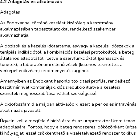
4.2 Adagolás és alkalmazás
Adagolás
Az Endoxannal történő kezelést kizárólag a készítmény
alkalmazásában tapasztalatokkal rendelkező szakember
alkalmazhatja.
A dózisok és a kezelés időtartama, és/vagy a kezelési időszakok a
terápiás indikációtól, a kombinációs kezelési protokolltól, a beteg
általános állapotától, illetve a szervfunkcióktól (panaszok és
tünetek), a laboratóriumi ellenőrzések (különös tekintettel a
vérképellenőrzésre) eredményeitől függnek.
Amennyiben az Endoxant hasonló toxicitási profillal rendelkező
készítménnyel kombinálják, dózisredukció illetve a kezelési
szünetek meghosszabítása válhat szükségessé.
A ciklofoszfamid a májban aktiválódik, ezért a per os és intravénás
alkalmazás javasolt.
Ügyelni kell a megfelelő hidrálásra és az uroprotektor Uromitexan
adagolására. Fontos, hogy a beteg rendszeres időközönként ürítse
ki hólyagját, ezzel csökkenthető a vizeletelvezető rendszer toxikus