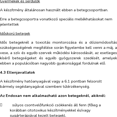
Gyermekek és serdülők
A készítmény általánosan használt ebben a betegcsoportban.
Erre a betegcsoportra vonatkozó speciális mellékhatásokat nem
jelentettek
Időskorú betegek
Idős betegeknél a toxicitás monitorozása és a dózismódosítás
szükségességének megítélése során figyelembe kell venni a máj, a
vese, a szív és egyéb szervek működési károsodását, az esetleges
kísérő betegségeket és egyéb gyógyszerek szedését, amelyek
ebben a populációban nagyobb gyakorisággal fordulnak elő.
4.3 Ellenjavallatok
A készítmény hatóanyagával vagy a 6.1 pontban felsorolt
bármely segédanyagával szembeni túlérzékenység.
Az Endoxan nem alkalmazható azon betegeknél, akiknél:
​
súlyos csontvelőfunkció csökkenés áll fenn (főleg a
korábban citotoxikus készítményekkel és/vagy
sugárterápiával kezelt betegek),