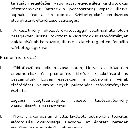
terápiát megelőzően vagy azzal egyidejűleg kardiotoxikus
készítményeket (antraciklin, pentosztatin) kaptak, illetve
kapnak. Lásd a 4.5 pontot. Szívbetegeknél rendszeres
eletrolitszint ellenőrzése szükséges.
​
A készítmény fokozott óvatossággal alkalmazható olyan
betegekben, akiknél fokozott a kardiotoxikus szövődmények
kialakulásának kockázata, illetve akiknek régebben fennálló
szívbetegségük van.
Pulmonáris toxicitás
​
Ciklofoszfamid alkalmazása során, illetve azt követően
pneumonitisz és pulmonáris fibrózis kialakulásáról is
beszámoltak. Egyes esetekben a pulmonáris vénák
elzáródását, valamint egyéb pulmonáris szövődményeket
észleltek.
Légzési elégtelenséghez vezető tüdőszövődmény
kialakulásáról is beszámoltak.
​
Noha a ciklofoszfamid által kiváltott pulmonáris toxicitás
előfordulási gyakorisága alacsony, az érintett betegek
esetében a prognózis általában rossz.