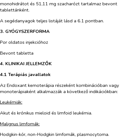
monohidrátot és 51,11 mg szacharózt tartalmaz bevont
tablettánként.
A segédanyagok teljes listáját lásd a 6.1 pontban.
3. GYÓGYSZERFORMA
Por oldatos injekcióhoz
Bevont tabletta
4. KLINIKAI JELLEMZŐK
4.1 Terápiás javallatok
Az Endoxant kemoterápia részeként kombinációban vagy
monoterápiaként alkalmazzák a következő indikációkban:
Leukémiák:
Akut és krónikus mieloid és limfoid leukémia.
Malignus limfomák:
Hodgkin-kór, non-Hodgkin limfomák, plasmocytoma.