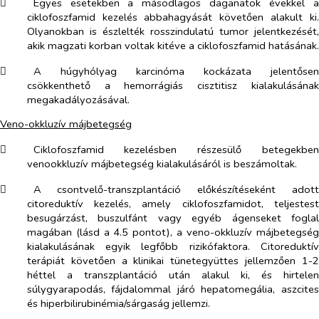
​
Egyes esetekben a másodlagos daganatok évekkel a
ciklofoszfamid kezelés abbahagyását követően alakult ki.
Olyanokban is észlelték rosszindulatú tumor jelentkezését,
akik magzati korban voltak kitéve a ciklofoszfamid hatásának.
​
A húgyhólyag karcinóma kockázata jelentősen
csökkenthető a hemorrágiás cisztitisz kialakulásának
megakadályozásával.
Veno-okkluzív májbetegség
​
Ciklofoszfamid kezelésben részesülő betegekben
venookkluzív májbetegség kialakulásáról is beszámoltak.
​
A csontvelő-transzplantáció előkészítéseként adott
citoreduktív kezelés, amely ciklofoszfamidot, teljestest
besugárzást, buszulfánt vagy egyéb ágenseket foglal
magában (lásd a 4.5 pontot), a veno-okkluzív májbetegség
kialakulásának egyik legfőbb rizikófaktora. Citoreduktív
terápiát követően a klinikai tünetegyüttes jellemzően 1-2
héttel a transzplantáció után alakul ki, és hirtelen
súlygyarapodás, fájdalommal járó hepatomegália, aszcites
és hiperbilirubinémia/sárgaság jellemzi.