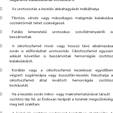
​
Az urotoxicitás a kezelés abbahagyását indikálhatja.
​
Fibrózis, vérzés vagy másodlagos malignitás kialakulása
cisztektómiát tehet szükségessé.
​
Fatális kimenetelű urotoxikus szövődményekről is
beszámoltak.
​
A ciklofoszfamid rövid- vagy hosszú távú alkalmazása
során is előfordulhat urotoxicitás. Ciklofoszfamid egyszeri
adását követően is beszámoltak hemorrágiás cisztitisz
kialakulásáról.
​
Korábbi vagy a ciklofoszfamid kezeléssel egyidőben
végzett sugárterápia vagy buszulfán-kezelés fokozhatja a
ciklofoszfamid által kiváltott hemorrágiás cisztitisz
kockázatát.
​
Ha a kezelés során mikro- vagy makrohematúriával társult
cisztitisz lép fel, az Endoxan terápiát a tünetek megszűnéséig
meg kell szakítani.