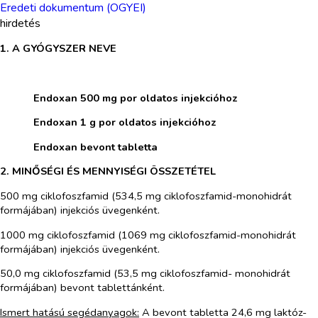
Eredeti dokumentum (OGYEI)
hirdetés
1. A GYÓGYSZER NEVE
​
​
Endoxan 500 mg por oldatos injekcióhoz
​
Endoxan 1 g por oldatos injekcióhoz
​
Endoxan bevont tabletta
2. MINŐSÉGI ÉS MENNYISÉGI ÖSSZETÉTEL
500 mg ciklofoszfamid (534,5 mg ciklofoszfamid-monohidrát
formájában) injekciós üvegenként.
1000 mg ciklofoszfamid (1069 mg ciklofoszfamid-monohidrát
formájában) injekciós üvegenként.
50,0 mg ciklofoszfamid (53,5 mg ciklofoszfamid- monohidrát
formájában) bevont tablettánként.
Ismert hatású segédanyagok:
A bevont tabletta 24,6 mg laktóz-