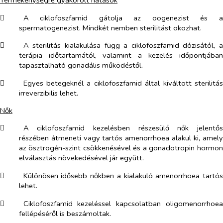
Termékenységre gyakorolt hatások
​
A ciklofoszfamid gátolja az oogenezist és a
spermatogenezist. Mindkét nemben sterilitást okozhat.
​
A sterilitás kialakulása függ a ciklofoszfamid dózisától, a
terápia időtartamától, valamint a kezelés időpontjában
tapasztalható gonadális működéstől.
​
Egyes betegeknél a ciklofoszfamid által kiváltott sterilitás
irreverzibilis lehet.
Nők
​
A ciklofoszfamid kezelésben részesülő nők jelentős
részében átmeneti vagy tartós amenorrhoea alakul ki, amely
az ösztrogén-szint csökkenésével és a gonadotropin hormon
elválasztás növekedésével jár együtt.
​
Különösen idősebb nőkben a kialakuló amenorrhoea tartós
lehet.
​
Ciklofoszfamid kezeléssel kapcsolatban oligomenorrhoea
fellépéséről is beszámoltak.