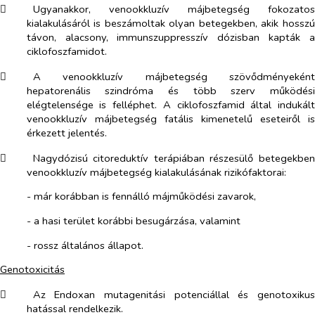
​
Ugyanakkor, venookkluzív májbetegség fokozatos
kialakulásáról is beszámoltak olyan betegekben, akik hosszú
távon, alacsony, immunszuppresszív dózisban kapták a
ciklofoszfamidot.
​
A venookkluzív májbetegség szövődményeként
hepatorenális szindróma és több szerv működési
elégtelensége is felléphet. A ciklofoszfamid által indukált
venookkluzív májbetegség fatális kimenetelű eseteiről is
érkezett jelentés.
​
Nagydózisú citoreduktív terápiában részesülő betegekben
venookkluzív májbetegség kialakulásának rizikófaktorai:
- már korábban is fennálló májműködési zavarok,
- a hasi terület korábbi besugárzása, valamint
- rossz általános állapot.
Genotoxicitás
​
Az Endoxan mutagenitási potenciállal és genotoxikus
hatással rendelkezik.