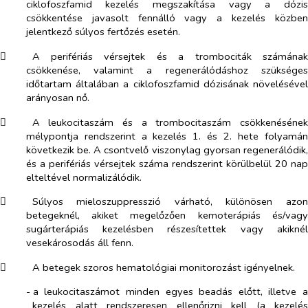
ciklofoszfamid kezelés megszakítása vagy a dózis
csökkentése javasolt fennálló vagy a kezelés közben
jelentkező súlyos fertőzés esetén.
​
A perifériás vérsejtek és a trombociták számának
csökkenése, valamint a regenerálódáshoz szükséges
időtartam általában a ciklofoszfamid dózisának növelésével
arányosan nő.
​
A leukocitaszám és a trombocitaszám csökkenésének
mélypontja rendszerint a kezelés 1. és 2. hete folyamán
következik be. A csontvelő viszonylag gyorsan regenerálódik,
és a perifériás vérsejtek száma rendszerint körülbelül 20 nap
elteltével normalizálódik.
​
Súlyos mieloszuppresszió várható, különösen azon
betegeknél, akiket megelőzően kemoterápiás és/vagy
sugárterápiás kezelésben részesítettek vagy akiknél
vesekárosodás áll fenn.
​
A betegek szoros hematológiai monitorozást igényelnek.
-​
a leukocitaszámot minden egyes beadás előtt, illetve a
kezelés alatt rendszeresen ellenőrizni kell (a kezelés