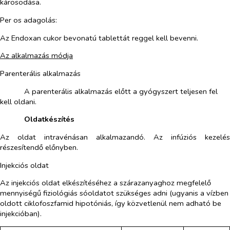
károsodása.
Per os adagolás:
Az Endoxan cukor bevonatú tablettát reggel kell bevenni.
Az alkalmazás módja
Parenterális alkalmazás
​
A parenterális alkalmazás előtt a gyógyszert teljesen fel
kell oldani.
​
Oldatkészítés
Az oldat intravénásan alkalmazandó. Az infúziós kezelés
részesítendő előnyben.
Injekciós oldat
Az injekciós oldat elkészítéséhez a szárazanyaghoz megfelelő
mennyiségű fiziológiás sóoldatot szükséges adni (ugyanis a vízben
oldott ciklofoszfamid hipotóniás, így közvetlenül nem adható be
injekcióban).