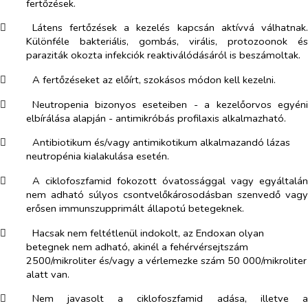
fertőzések.
​
Látens fertőzések a kezelés kapcsán aktívvá válhatnak.
Különféle bakteriális, gombás, virális, protozoonok és
paraziták okozta infekciók reaktiválódásáról is beszámoltak.
​
A fertőzéseket az előírt, szokásos módon kell kezelni.
​
Neutropenia bizonyos eseteiben - a kezelőorvos egyéni
elbírálása alapján - antimikróbás profilaxis alkalmazható.
​
Antibiotikum és/vagy antimikotikum alkalmazandó lázas
neutropénia kialakulása esetén.
​
A ciklofoszfamid fokozott óvatossággal vagy egyáltalán
nem adható súlyos csontvelőkárosodásban szenvedő vagy
erősen immunszupprimált állapotú betegeknek.
​
Hacsak nem feltétlenül indokolt, az Endoxan olyan
betegnek nem adható, akinél a fehérvérsejtszám
2500/mikroliter és/vagy a vérlemezke szám 50 000/mikroliter
alatt van.
​
Nem javasolt a ciklofoszfamid adása, illetve a