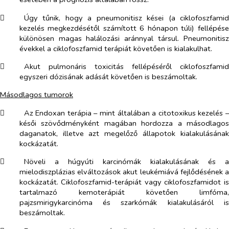
​
Úgy tűnik, hogy a pneumonitisz kései (a ciklofoszfamid
kezelés megkezdésétől számított 6 hónapon túli) fellépése
különösen magas halálozási aránnyal társul. Pneumonitisz
évekkel a ciklofoszfamid terápiát követően is kialakulhat.
​
Akut pulmonáris toxicitás fellépéséről ciklofoszfamid
egyszeri dózisának adását követően is beszámoltak.
Másodlagos tumorok
​
Az Endoxan terápia – mint általában a citotoxikus kezelés –
késői szövődményként magában hordozza a másodlagos
daganatok, illetve azt megelőző állapotok kialakulásának
kockázatát.
​
Növeli a húgyúti karcinómák kialakulásának és a
mielodiszplázias elváltozások akut leukémiává fejlődésének a
kockázatát. Ciklofoszfamid-terápiát vagy ciklofoszfamidot is
tartalmazó kemoterápiát követően limfóma,
pajzsmirigykarcinóma és szarkómák kialakulásáról is
beszámoltak.