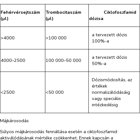
Fehérvérsejtszám
Trombocitaszám
​
Ciklofoszfamid
(µl)
(µl)
dózisa
a tervezett dózis
>4000
>100 000
100%-a
a tervezett dózis
4000–2500
100 000–50 000
50%-a
Dózismódosítás, az
értékek
<2500
<50 000
normalizálódásáig
vagy speciális
intézkedésig
Májkárosodás
Súlyos májkárosodás fennállása esetén a ciklofoszfamid
aktiválódásának mértéke csökkenhet. Ennek kapcsán a