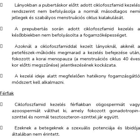
​
Lányokban a pubertáskor előtt adott ciklofoszfamid kezelés
rendszerint nem befolyásolja a normál másodlagos nemi
jellegek és szabályos menstruációs ciklus kialakulását.
​
A prepubertás során adott ciklofoszfamid kezelés a
későbbiekben nem befolyásolta a fogamzóképességet.
​
Azoknál a ciklofoszfamiddal kezelt lányoknál, akiknél a
petefészek-működés megmarad a kezelés befejezése után,
fokozott a korai menopauza (a menstruációs ciklus 40 éves
kor előtti megszűnése) jelentkezésének kockázata.
​
A kezelé ideje alatt megfelelően hatékony fogamzásgátló
módszert kell alkalmazni.
Férfiak
​
Ciklofoszfamid kezelés férfiakban oligospermiát vagy
azoospermiát válthat ki, amely fokozott gonadotropin-
szinttel és normál tesztoszteron-szinttel jár együtt.
​
Ezeknek a betegeknek a szexuális potenciája és libidója
általában nem érintett.