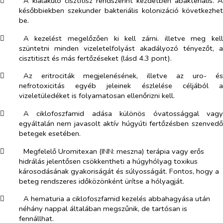
​
A kialakuló cisztitisz rendszerint kezdetben abakteriális. A
későbbiekben szekunder bakteriális kolonizáció következhet
be.
​
A kezelést megelőzően ki kell zárni. illetve meg kell
szüntetni minden vizeletelfolyást akadályozó tényezőt, a
cisztitiszt és más fertőzéseket (lásd 4.3 pont).
​
Az eritrociták megjelenésének, illetve az uro- és
nefrotoxicitás egyéb jeleinek észlelése céljából a
vizeletüledéket is folyamatosan ellenőrizni kell.
​
A ciklofoszfamid adása különös óvatossággal vagy
egyáltalán nem javasolt aktív húgyúti fertőzésben szenvedő
betegek esetében.
​
Megfelelő Uromitexan (INN: meszna) terápia vagy erős
hidrálás jelentősen csökkentheti a húgyhólyag toxikus
károsodásának gyakoriságát és súlyosságát. Fontos, hogy a
beteg rendszeres időközönként ürítse a hólyagját.
​
A hematuria a ciklofoszfamid kezelés abbahagyása után
néhány nappal általában megszűnik, de tartósan is
fennállhat.