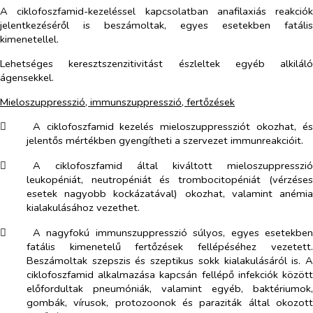
A ciklofoszfamid-kezeléssel kapcsolatban anafilaxiás reakciók
jelentkezéséről is beszámoltak, egyes esetekben fatális
kimenetellel.
Lehetséges keresztszenzitivitást észleltek egyéb alkiláló
ágensekkel.
Mieloszuppresszió, immunszuppresszió, fertőzések
​
A ciklofoszfamid kezelés mieloszuppressziót okozhat, és
jelentős mértékben gyengítheti a szervezet immunreakcióit.
​
A ciklofoszfamid által kiváltott mieloszuppresszió
leukopéniát, neutropéniát és trombocitopéniát (vérzéses
esetek nagyobb kockázatával) okozhat, valamint anémia
kialakulásához vezethet.
​
A nagyfokú immunszuppresszió súlyos, egyes esetekben
fatális kimenetelű fertőzések fellépéséhez vezetett.
Beszámoltak szepszis és szeptikus sokk kialakulásáról is. A
ciklofoszfamid alkalmazása kapcsán fellépő infekciók között
előfordultak pneumóniák, valamint egyéb, baktériumok,
gombák, vírusok, protozoonok és paraziták által okozott