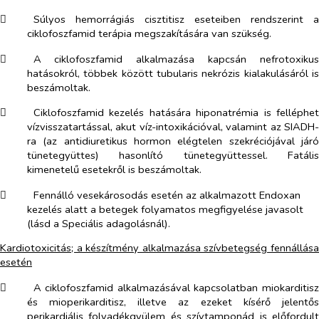
​
Súlyos hemorrágiás cisztitisz eseteiben rendszerint a
ciklofoszfamid terápia megszakítására van szükség.
​
A ciklofoszfamid alkalmazása kapcsán nefrotoxikus
hatásokról, többek között tubularis nekrózis kialakulásáról is
beszámoltak.
​
Ciklofoszfamid kezelés hatására hiponatrémia is felléphet
vízvisszatartással, akut víz-intoxikációval, valamint az SIADH-
ra (az antidiuretikus hormon elégtelen szekréciójával járó
tünetegyüttes) hasonlító tünetegyüttessel. Fatális
kimenetelű esetekről is beszámoltak.
​
Fennálló vesekárosodás esetén az alkalmazott Endoxan
kezelés alatt a betegek folyamatos megfigyelése javasolt
(lásd a Speciális adagolásnál).
Kardiotoxicitás; a készítmény alkalmazása szívbetegség fennállása
esetén
​
A ciklofoszfamid alkalmazásával kapcsolatban miokarditisz
és mioperikarditisz, illetve az ezeket kísérő jelentős
perikardiális folyadékgyülem és szívtamponád is előfordult