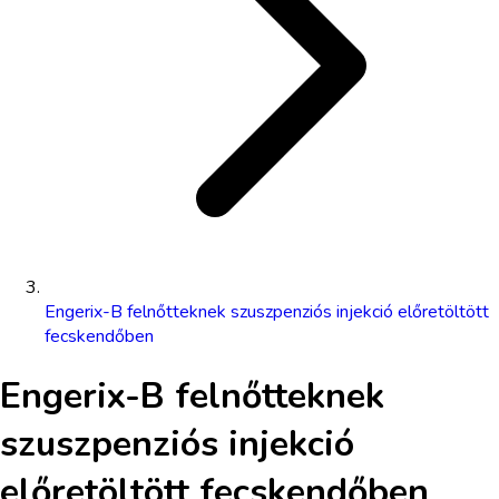
Engerix-B felnőtteknek szuszpenziós injekció előretöltött
fecskendőben
Engerix-B felnőtteknek
szuszpenziós injekció
előretöltött fecskendőben