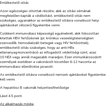
Emlékeztető oltás
Azon egészséges oltottak részére, akik az oltási sémának
megfelelően kapták a védőoltást, emlékeztető oltás nem
szükséges, ugyanakkor az emlékeztető oltásra vonatkozó helyi
ajánlásokat célszerű figyelembe venni.
Csökkent immunválasz képességű egyéneknél, akik fokozottan
kitettek HBV fertőzésnek (pl. krónikus veseelégtelenségben
szenvedők, hemodializált betegek vagy HIV fertőzöttek),
emlékeztető oltás szükséges, hogy az anti‑HBs
ellenanyag‑koncentráció az elfogadott védettségi szint, azaz
10 NE/l vagy annál magasabb maradjon. Ezen immunkárosodott
személyek esetében a vakcinációt követően 6‑12 havonta az
immunválasz ellenőrzése javasolt.
Az emlékeztető oltásra vonatkozó nemzeti ajánlásokat figyelembe
kell venni.
A hepatitisz B vakcinák helyettesíthetősége
Lásd 4.5 pont.
Az alkalmazás módja