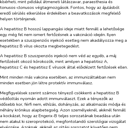
kísérheti, mint például átmeneti látászavar, paraesthesia és
tonusos-clonusos végtagmozgások. Fontos, hogy az ájulásból
eredő sérülés elkerülése érdekében a beavatkozások megfelelő
helyen történjenek.
A hepatitisz B hosszú lappangási ideje miatt fennáll a lehetősége
egy még fel nem ismert fertőzésnek a vakcináció idején. Ilyen
esetekben a szuszpenziós injekció esetleg nem akadályozza meg a
hepatitisz B vírus okozta megbetegedést.
A hepatitisz B szuszpenziós injekció nem véd az egyéb, a máj
fertőzését okozó kórokozók, mint amilyen a hepatitisz A,
hepatitisz C és hepatitisz E vírusok által előidézett fertőzések ellen.
Mint minden más vakcina esetében, az immunizáltakban nem
minden esetben jön létre protektív immunválasz.
Megfigyelések szerint számos tényező csökkenti a hepatitisz B
védőoltás nyomán adott immunválaszt. Ezek a tényezők az
idősebb kor, férfi nem, elhízás, dohányzás, az alkalmazás módja és
néhány krónikus alapbetegség. Azon személyeknél, akiknél fennáll
a kockázat, hogy az Engerix-B teljes sorozatának beadása után
nem alakul ki szeroprotekció, megfontolandó szerológiai vizsgálat
elvégzése. Azoknak, akiknél az oltási sorozatot követően nem,