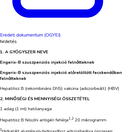
Eredeti dokumentum (OGYEI)
hirdetés
1. A GYÓGYSZER NEVE
Engerix-B szuszpenziós injekció felnőtteknek
Engerix-B szuszpenziós injekció előretöltött fecskendőben
felnőtteknek
Hepatitisz B (rekombináns DNS) vakcina (adszorbeált) (HBV)
2. MINŐSÉGI ÉS MENNYISÉGI ÖSSZETÉTEL
1 adag (1 ml) hatóanyaga:
1,2
Hepatitisz B felszíni antigén fehérje
20 mikrogramm
1
Hidratált alumínium-hidroxidhoz adszorbeálva összesen: