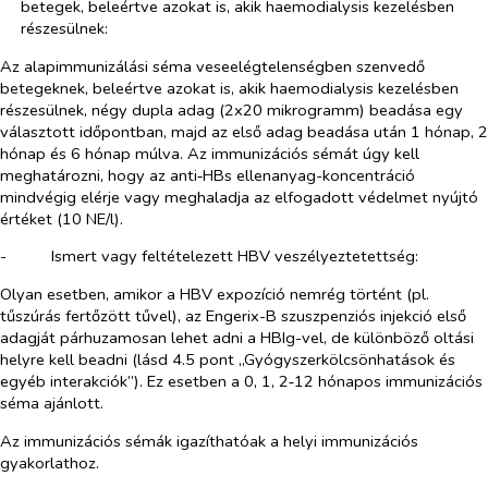
betegek, beleértve azokat is, akik haemodialysis kezelésben
részesülnek:
Az alapimmunizálási séma veseelégtelenségben szenvedő
betegeknek, beleértve azokat is, akik haemodialysis kezelésben
részesülnek, négy dupla adag (2x20 mikrogramm) beadása egy
választott időpontban, majd az első adag beadása után 1 hónap, 2
hónap és 6 hónap múlva. Az immunizációs sémát úgy kell
meghatározni, hogy az anti‑HBs ellenanyag-koncentráció
mindvégig elérje vagy meghaladja az elfogadott védelmet nyújtó
értéket (10 NE/l).
-​
Ismert vagy feltételezett HBV veszélyeztetettség:
Olyan esetben, amikor a HBV expozíció nemrég történt (pl.
tűszúrás fertőzött tűvel), az Engerix-B szuszpenziós injekció első
adagját párhuzamosan lehet adni a HBIg-vel, de különböző oltási
helyre kell beadni (lásd 4.5 pont „Gyógyszerkölcsönhatások és
egyéb interakciók”). Ez esetben a 0, 1, 2‑12 hónapos immunizációs
séma ajánlott.
Az immunizációs sémák igazíthatóak a helyi immunizációs
gyakorlathoz.