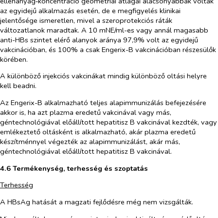
ellenanyag‑koncentráció geometriai átlagai alacsonyabbak voltak
az egyidejű alkalmazás esetén, de e megfigyelés klinikai
jelentősége ismeretlen, mivel a szeroprotekciós ráták
változatlanok maradtak. A 10 mNE/ml-es vagy annál magasabb
anti-HBs szintet elérő alanyok aránya 97,9% volt az egyidejű
vakcinációban, és 100% a csak Engerix-B vakcinációban részesülők
körében.
A különböző injekciós vakcinákat mindig különböző oltási helyre
kell beadni.
Az Engerix-B alkalmazható teljes alapimmunizálás befejezésére
akkor is, ha azt plazma eredetű vakcinával vagy más,
géntechnológiával előállított hepatitisz B vakcinával kezdték, vagy
emlékeztető oltásként is alkalmazható, akár plazma eredetű
készítménnyel végezték az alapimmunizálást, akár más,
géntechnológiával előállított hepatitisz B vakcinával.
4.6 Termékenység, terhesség és szoptatás
Terhesség
A HBsAg hatását a magzati fejlődésre még nem vizsgálták.