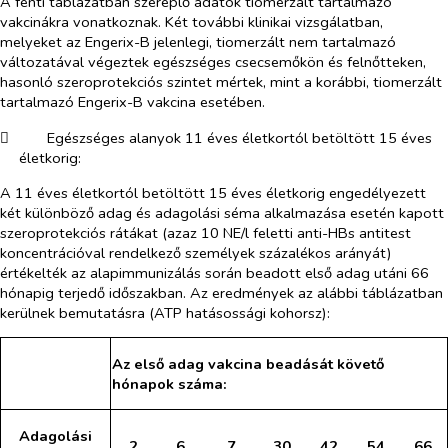
A fenti táblázatban szereplő adatok tiomerzált tartalmazó
vakcinákra vonatkoznak. Két további klinikai vizsgálatban,
melyeket az Engerix-B jelenlegi, tiomerzált nem tartalmazó
változatával végeztek egészséges csecsemőkön és felnőtteken,
hasonló szeroprotekciós szintet mértek, mint a korábbi, tiomerzált
tartalmazó Engerix-B vakcina esetében.
​
Egészséges alanyok 11 éves életkortól betöltött 15 éves
életkorig:
A 11 éves életkortól betöltött 15 éves életkorig engedélyezett
két különböző adag és adagolási séma alkalmazása esetén kapott
szeroprotekciós rátákat (azaz 10 NE/l feletti anti-HBs antitest
koncentrációval rendelkező személyek százalékos arányát)
értékelték az alapimmunizálás során beadott első adag utáni 66
hónapig terjedő időszakban. Az eredmények az alábbi táblázatban
kerülnek bemutatásra (ATP hatásossági kohorsz):
Az első adag vakcina beadását követő
hónapok száma:
Adagolási
2
6
7
30
42
54
66