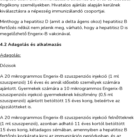
fogékony személyekben. Hivatalos ajánlás alapján kerülnek
kiválasztásra a népesség immunizálandó csoportjai.
Minthogy a hepatitisz D (amit a delta ágens okoz) hepatitisz B
fertőzés nélkül nem jelenik meg, várható, hogy a hepatitisz D is
megelőzhető Engerix-B vakcinával.
4.2 Adagolás és alkalmazás
Adagolás:
Dózisok
A 20 mikrogrammos Engerix-B szuszpenziós injekció (1 ml
szuszpenzió) 16 éves és annál idősebb személyek számára
ajánlott. Gyermekek számára a 10 mikrogrammos Engerix-B
szuszpenziós injekció gyermekeknek készítmény (0,5 ml
szuszpenzió) ajánlott betöltött 15 éves korig, beleértve az
újszülötteket is.
A 20 mikrogrammos Engerix-B szuszpenziós injekció felnőtteknek
(1 ml szuszpenzió), azonban adható 11 éves kortól betöltött
15 éves korig, kétadagos sémában, amennyiben a hepatitisz B
fertőzés kockázata kicsi az immunizációs periódusban, és az