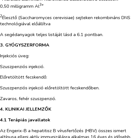
3+
0,50 milligramm Al
2
Élesztő (
Saccharomyces cerevisiae
) sejteken rekombináns DNS
technológiával előállítva
A segédanyagok teljes listáját lásd a 6.1 pontban.
3. GYÓGYSZERFORMA
Injekciós üveg:
Szuszpenziós injekció.
Előretöltött fecskendő:
Szuszpenziós injekció előretöltött fecskendőben.
Zavaros, fehér szuszpenzió.
4. KLINIKAI JELLEMZŐK
4.1 Terápiás javallatok
Az Engerix-B a hepatitisz B vírusfertőzés (HBV) összes ismert
altípusa elleni aktív immunizálásra alkalmas 16 éves és idősebb,