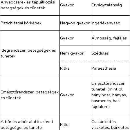
Anyagcsere- és táplálkozási
Gyakori
Étvágytalanság
betegségek és tünetek
Pszichiátriai kórképek
Nagyon gyakori
Ingerlékenység
Gyakori
Álmosság, fejfájás
Idegrendszeri betegségek és
Nem gyakori
Szédülés
tünetek
Ritka
Paraesthesia
Emésztőrendszeri
tünetek (mint pl.
Emésztőrendszeri betegségek
Gyakori
hányinger, hányás,
és tünetek
hasmenés, hasi
fájdalom)
A bőr és a bőr alatti szövet
Csalánkiütés,
Ritka
betegségei és tünetei
viszketés, bőrkiütés