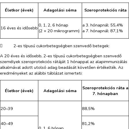
Életkor (évek)
Adagolási séma
Szeroprotekciós ráta
0, 1, 2, 6 hónap
a 3. hónapnál: 55,4%
16 éves és idősebb
(2 × 20 mikrogramm)
a 7. hónapnál: 87,1%
​
2-es típusú cukorbetegségben szenvedő betegek:
A 20 éves és idősebb, 2-es típusú cukorbetegségben szenvedő
személyek szeroprotekciós rátáját 1 hónappal az alapimmunizálás
alkalmával adott utolsó adag
beadását követően értékelték. Az
eredményeket az alábbi táblázat ismerteti:
Szeroprotekciós ráta a
Életkor (évek)
Adagolási séma
7. hónapban
20–39
88,5%
40–49
81,2%
0, 1, 6 hónap