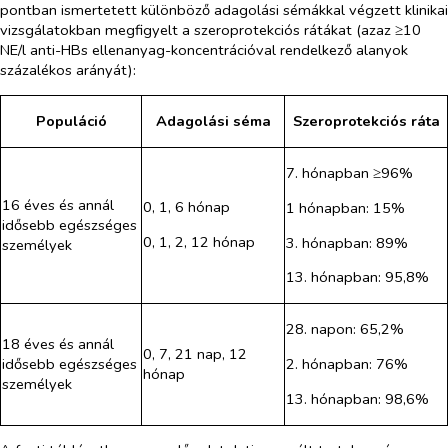
pontban ismertetett különböző adagolási sémákkal végzett klinikai
vizsgálatokban megfigyelt a szeroprotekciós rátákat (azaz ≥10
NE/l anti-HBs ellenanyag-koncentrációval rendelkező alanyok
százalékos arányát):
Populáció
Adagolási séma
Szeroprotekciós ráta
7. hónapban ≥96%
16 éves és annál
0, 1, 6 hónap
1 hónapban: 15%
idősebb egészséges
0, 1, 2, 12 hónap
3. hónapban: 89%
személyek
13. hónapban: 95,8%
28. napon: 65,2%
18 éves és annál
0, 7, 21 nap, 12
2. hónapban: 76%
idősebb egészséges
hónap
személyek
13. hónapban: 98,6%