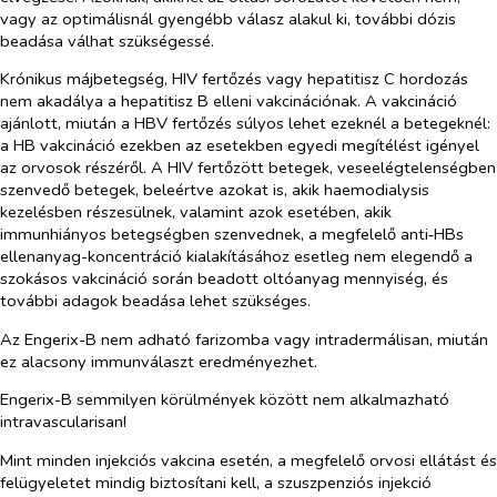
vagy az optimálisnál gyengébb válasz alakul ki, további dózis
beadása válhat szükségessé.
Krónikus májbetegség, HIV fertőzés vagy hepatitisz C hordozás
nem akadálya a hepatitisz B elleni vakcinációnak. A vakcináció
ajánlott, miután a HBV fertőzés súlyos lehet ezeknél a betegeknél:
a HB vakcináció ezekben az esetekben egyedi megítélést igényel
az orvosok részéről. A HIV fertőzött betegek, veseelégtelenségben
szenvedő betegek, beleértve azokat is, akik haemodialysis
kezelésben részesülnek, valamint azok esetében, akik
immunhiányos betegségben szenvednek, a megfelelő anti‑HBs
ellenanyag-koncentráció kialakításához esetleg nem elegendő a
szokásos vakcináció során beadott oltóanyag mennyiség, és
további adagok beadása lehet szükséges.
Az Engerix-B nem adható farizomba vagy intradermálisan, miután
ez alacsony immunválaszt eredményezhet.
Engerix-B semmilyen körülmények között nem alkalmazható
intravascularisan!
Mint minden injekciós vakcina esetén, a megfelelő orvosi ellátást és
felügyeletet mindig biztosítani kell, a szuszpenziós injekció