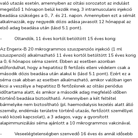
való utazás esetén, amennyiben az oltási sorozatot az indulást
megelőző 1 hónapon belül kezdik meg, 3 intramuscularis injekció
beadása szükséges a 0., 7. és 21. napon. Amennyiben ezt a sémát
alkalmazzák, egy negyedik dózis adása javasolt 12 hónappal az
első adag beadása után (lásd 5.1 pont).
-​
Oltandók, 11 éves kortól betöltött 15 éves korig:
Az Engerix-B 20 mikrogrammos szuszpenziós injekció (1 ml
szuszpenzió) alkalmazható 11 éves kortól betöltött 15 éves korig
a 0, 6 hónapos séma szerint. Ebben az esetben azonban
előfordulhat, hogy a hepatitisz B fertőzés elleni védelem csak a
második dózis beadása után alakul ki (lásd 5.1 pont). Ezért ez a
séma csak abban az esetben alkalmazható, amikor valóban igen
kicsi a veszélye a hepatitisz B fertőzésnek az oltási periódus
időtartama alatt, és amikor a második adag megfelelő időben
történő beadása biztosítható. Amennyiben a két feltétel
bármelyike nem biztosítható (pl. haemodialysis kezelés alatt álló
személy, endémiás területre történő utazás, fertőzött személlyel
való közeli kapcsolat), a 3 adagos, vagy a gyorsított
alapimmunizálási séma ajánlott a 10 mikrogrammos vakcinával.
-​
Veseelégtelenségben szenvedő 16 éves és annál idősebb