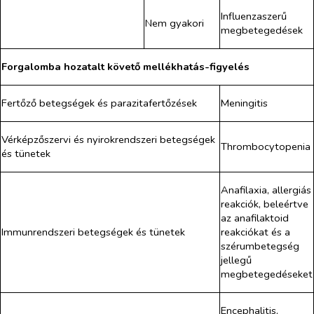
Influenzaszerű
Nem gyakori
megbetegedések
Forgalomba hozatalt követő mellékhatás-figyelés
Fertőző betegségek és parazitafertőzések
Meningitis
Vérképzőszervi és nyirokrendszeri betegségek
Thrombocytopenia
és tünetek
Anafilaxia, allergiás
reakciók, beleértve
az anafilaktoid
Immunrendszeri betegségek és tünetek
reakciókat és a
szérumbetegség
jellegű
megbetegedéseket
Encephalitis,