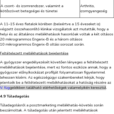
A csont- és izomrendszer, valamint a
Arthritis,
kötőszövet betegségei és tünetei
izomgyengeség
A 11–15 éves fiatalok körében (beleértve a 15 éveseket is)
végzett összehasonlító klinikai vizsgálatok azt mutatták, hogy a
helyi és az általános mellékhatások hasonlóak voltak a két oltásos
20 mikrogrammos Engerix-B és a három oltásos
10 mikrogrammos Engerix-B oltási sorozat során.
Feltételezett mellékhatások bejelentése
A gyógyszer engedélyezését követően lényeges a feltételezett
mellékhatások bejelentése, mert ez fontos eszköze annak, hogy a
gyógyszer előny/kockázat profilját folyamatosan figyelemmel
lehessen kísérni. Az egészségügyi szakembereket kérjük, hogy
jelentsék be a feltételezett mellékhatásokat a hatóság részére az
V. füg
g
elé
k
ben
található elérhetőségek valamelyikén keresztül
.
4.9 Túladagolás
Túladagolásról a posztmarketing mellékhatás-követés során
beszámoltak. A túladagolás után jelentett mellékhatások