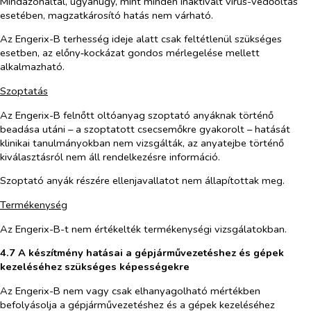
Mindazonáltal, ugyanúgy, mint minden inaktivált vírus-védőoltás
esetében, magzatkárosító hatás nem várható.
Az Engerix-B terhesség ideje alatt csak feltétlenül szükséges
esetben, az előny‑kockázat gondos mérlegelése mellett
alkalmazható.
Szoptatás
Az Engerix-B felnőtt oltóanyag szoptató anyáknak történő
beadása utáni – a szoptatott csecsemőkre gyakorolt – hatását
klinikai tanulmányokban nem vizsgálták, az anyatejbe történő
kiválasztásról nem áll rendelkezésre információ.
Szoptató anyák részére ellenjavallatot nem állapítottak meg.
Termékenység
Az Engerix-B-t nem értékelték termékenységi vizsgálatokban.
4.7 A készítmény hatásai a gépjárművezetéshez és gépek
kezeléséhez szükséges képességekre
Az Engerix-B nem vagy csak elhanyagolható mértékben
befolyásolja a gépjárművezetéshez és a gépek kezeléséhez