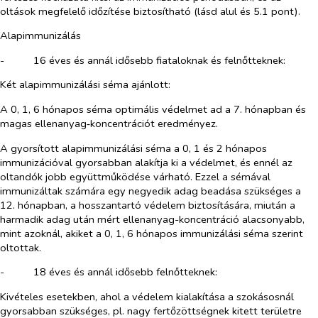
oltások megfelelő időzítése biztosítható (lásd alul és 5.1 pont).
Alapimmunizálás
-​
16 éves és annál idősebb fiataloknak és felnőtteknek:
Két alapimmunizálási séma ajánlott:
A 0, 1, 6 hónapos séma optimális védelmet ad a 7. hónapban és
magas ellenanyag‑koncentrációt eredményez.
A gyorsított alapimmunizálási séma a 0, 1 és 2 hónapos
immunizációval gyorsabban alakítja ki a védelmet, és ennél az
oltandók jobb együttműködése várható. Ezzel a sémával
immunizáltak számára egy negyedik adag beadása szükséges a
12. hónapban, a hosszantartó védelem biztosítására, miután a
harmadik adag után mért ellenanyag-koncentráció alacsonyabb,
mint azoknál, akiket a 0, 1, 6 hónapos immunizálási séma szerint
oltottak.
-​
18 éves és annál idősebb felnőtteknek:
Kivételes esetekben, ahol a védelem kialakítása a szokásosnál
gyorsabban szükséges, pl. nagy fertőzöttségnek kitett területre