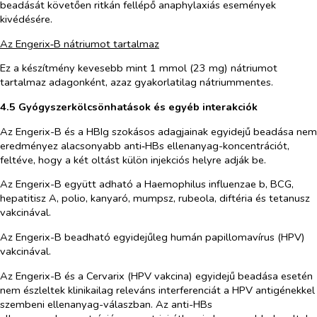
beadását követően ritkán fellépő anaphylaxiás események
kivédésére.
Az Engerix‑B nátriumot tartalmaz
Ez a készítmény kevesebb mint 1 mmol (23 mg) nátriumot
tartalmaz adagonként, azaz gyakorlatilag nátriummentes.
4.5 Gyógyszerkölcsönhatások és egyéb interakciók
Az Engerix-B és a HBIg szokásos adagjainak egyidejű beadása nem
eredményez alacsonyabb anti‑HBs ellenanyag-koncentrációt,
feltéve, hogy a két oltást külön injekciós helyre adják be.
Az Engerix-B együtt adható a
Haemophilus influenzae
b, BCG,
hepatitisz A, polio, kanyaró, mumpsz, rubeola, diftéria és tetanusz
vakcinával.
Az Engerix-B beadható egyidejűleg humán papillomavírus (HPV)
vakcinával.
Az Engerix-B és a Cervarix (HPV vakcina) egyidejű beadása esetén
nem észleltek klinikailag releváns interferenciát a HPV antigénekkel
szembeni ellenanyag-válaszban. Az anti-HBs