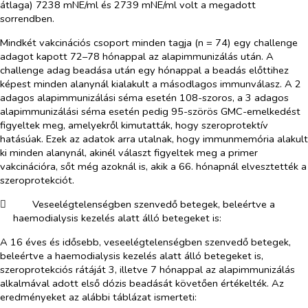
átlaga) 7238 mNE/ml és 2739 mNE/ml volt a megadott
sorrendben.
Mindkét vakcinációs csoport minden tagja (n = 74) egy challenge
adagot kapott 72–78 hónappal az alapimmunizálás után. A
challenge adag beadása után egy hónappal a beadás előttihez
képest minden alanynál kialakult a másodlagos immunválasz. A 2
adagos alapimmunizálási séma esetén 108-szoros, a 3 adagos
alapimmunizálási séma esetén pedig 95-szörös GMC-emelkedést
figyeltek meg, amelyekről kimutatták, hogy szeroprotektív
hatásúak. Ezek az adatok arra utalnak, hogy immunmemória alakult
ki minden alanynál, akinél választ figyeltek meg a primer
vakcinációra, sőt még azoknál is, akik a 66. hónapnál elvesztették a
szeroprotekciót.
​
Veseelégtelenségben szenvedő betegek, beleértve a
haemodialysis kezelés alatt álló betegeket is:
A 16 éves és idősebb, veseelégtelenségben szenvedő betegek,
beleértve a haemodialysis kezelés alatt álló betegeket is,
szeroprotekciós rátáját 3, illetve 7 hónappal az alapimmunizálás
alkalmával adott első dózis beadását követően értékelték. Az
eredményeket az alábbi táblázat ismerteti: