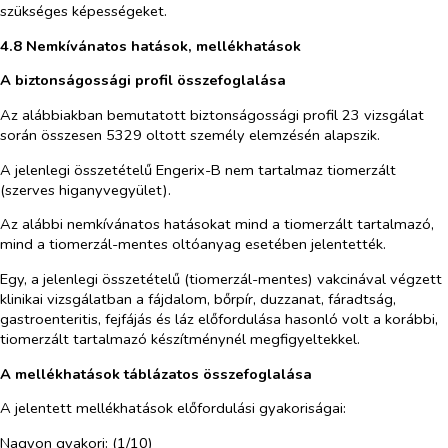
szükséges képességeket.
4.8 Nemkívánatos hatások, mellékhatások
A biztonságossági profil összefoglalása
Az alábbiakban bemutatott biztonságossági profil 23 vizsgálat
során összesen 5329 oltott személy elemzésén alapszik.
A jelenlegi összetételű Engerix-B nem tartalmaz tiomerzált
(szerves higanyvegyület).
Az alábbi nemkívánatos hatásokat mind a tiomerzált tartalmazó,
mind a tiomerzál-mentes oltóanyag esetében jelentették.
Egy, a jelenlegi összetételű (tiomerzál-mentes) vakcinával végzett
klinikai vizsgálatban a fájdalom, bőrpír, duzzanat, fáradtság,
gastroenteritis, fejfájás és láz előfordulása hasonló volt a korábbi,
tiomerzált tartalmazó készítménynél megfigyeltekkel.
A mellékhatások táblázatos összefoglalása
A jelentett mellékhatások előfordulási gyakoriságai:
Nagyon gyakori: (1/10)