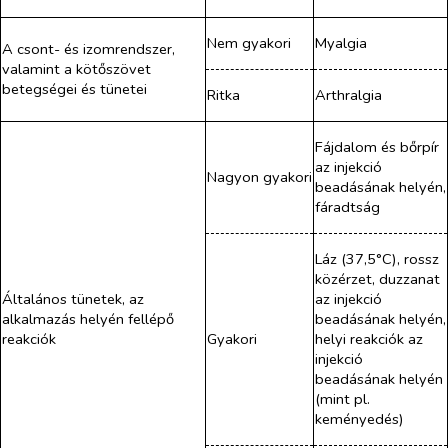
Nem gyakori
Myalgia
A csont- és izomrendszer,
valamint a kötőszövet
betegségei és tünetei
Ritka
Arthralgia
Fájdalom és bőrpír
az injekció
Nagyon gyakori
beadásának helyén,
fáradtság
Láz (37,5°C), rossz
közérzet, duzzanat
Általános tünetek, az
az injekció
alkalmazás helyén fellépő
beadásának helyén,
reakciók
Gyakori
helyi reakciók az
injekció
beadásának helyén
(mint pl.
keményedés)