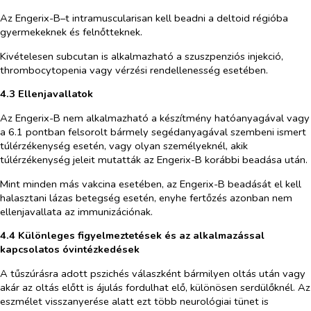
Az Engerix-B–t intramuscularisan kell beadni a deltoid régióba
gyermekeknek és felnőtteknek.
Kivételesen subcutan is alkalmazható a szuszpenziós injekció,
thrombocytopenia vagy vérzési rendellenesség esetében.
4.3 Ellenjavallatok
Az Engerix-B nem alkalmazható a készítmény hatóanyagával vagy
a 6.1 pontban felsorolt bármely segédanyagával szembeni ismert
túlérzékenység esetén, vagy olyan személyeknél, akik
túlérzékenység jeleit mutatták az Engerix-B korábbi beadása után.
Mint minden más vakcina esetében, az Engerix-B beadását el kell
halasztani lázas betegség esetén, enyhe fertőzés azonban nem
ellenjavallata az immunizációnak.
4.4 Különleges figyelmeztetések és az alkalmazással
kapcsolatos óvintézkedések
A tűszúrásra adott pszichés válaszként bármilyen oltás után vagy
akár az oltás előtt is ájulás fordulhat elő, különösen serdülőknél. Az
eszmélet visszanyerése alatt ezt több neurológiai tünet is