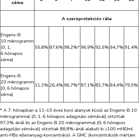
séma
A szeroprotekciós ráta
Engerix-B
10 mikrogramm
(0, 1,
55,8%
87,6%
98,2%*
96,9%
92,5%
94,7%
91,4%
6 hónapos
séma)
Engerix-B
20 mikrogramm
11,3%
26,4%
96,7%*
87,1%
83,7%
84,4%
79,5%
(0, 6 hónapos
séma)
* A 7. hónapban a 11–15 éves korú alanyok közül az Engerix-B 10
mikrogrammal (0, 1, 6 hónapos adagolási sémával) oltottak
97,3%-ánál és az Engerix-B 20 mikrogrammal (0, 6 hónapos
adagolási sémával) oltottak 88,8%-ánál alakult ki ≥100 mNE/ml
anti-HBs ellenanyag-koncentráció. A GMC (koncentrációk mértani