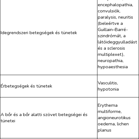
encephalopathia,
convulsiók,
paralysis, neuritis
(beleértve a
Guillain–Barré-
Idegrendszeri betegségek és tünetek
szindrómát, a
látóideggyulladást
és a sclerosis
multiplexet),
neuropathia,
hypoaesthesia
Vasculitis,
Érbetegségek és tünetek
hypotonia
Erythema
multiforme,
A bőr és a bőr alatti szövet betegségei és
angioneurotikus
tünetei
oedema, lichen
planus