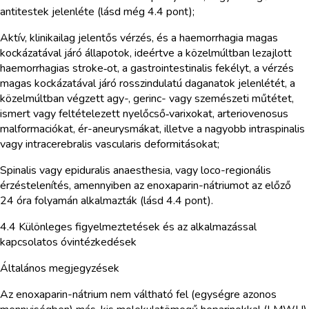
antitestek jelenléte (lásd még 4.4 pont);
Aktív, klinikailag jelentős vérzés, és a haemorrhagia magas
kockázatával járó állapotok, ideértve a közelmúltban lezajlott
haemorrhagias stroke‑ot, a gastrointestinalis fekélyt, a vérzés
magas kockázatával járó rosszindulatú daganatok jelenlétét, a
közelmúltban végzett agy-, gerinc- vagy szemészeti műtétet,
ismert vagy feltételezett nyelőcső‑varixokat, arteriovenosus
malformaciókat, ér-aneurysmákat, illetve a nagyobb intraspinalis
vagy intracerebralis vascularis deformitásokat;
Spinalis vagy epiduralis anaesthesia, vagy loco-regionális
érzéstelenítés, amennyiben az enoxaparin-nátriumot az előző
24 óra folyamán alkalmazták (lásd 4.4 pont).
4.4 Különleges figyelmeztetések és az alkalmazással
kapcsolatos óvintézkedések
Általános megjegyzések
Az enoxaparin-nátrium nem váltható fel (egységre azonos