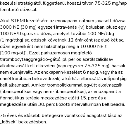
kezelési stratégiától függetlenül hosszú távon 75‑325 mg/nap
fenntartó dózissal.
Akut STEMI kezelésére az enoxaparin-nátrium javasolt dózisa
3000 NE (30 mg) egyszeri intravénás (iv.) bolusban, plusz egy
100 NE/ttkg‑os sc. dózis, amelyet további 100 NE/ttkg
(1 mg/ttkg) sc. dózisok követnek 12 óránként (az első két sc.
dózis egyenként nem haladhatja meg a 10 000 NE‑t
[100 mg‑ot]). Ezzel párhuzamosan megfelelő
thrombocytaaggregáció-gátló, pl. per os acetilszalicilsav
alkalmazását kell elkezdeni (napi egyszer 75‑325 mg), hacsak
nem ellenjavallt. Az enoxaparin‑kezelést 8 napig, vagy (ha az
ennél korábban bekövetkezik) a kórházi elbocsátás időpontjáig
kell alkalmazni. Amikor trombolitikummal együtt alkalmazzák
(fibrinspecifikus vagy nem-fibrinspecifikus), az enoxaparint a
fibrinolitikus terápia megkezdése előtti 15. perc és a
megkezdése utáni 30. perc közötti intervallumban kell beadni.
75 éves és idősebb betegekre vonatkozó adagolást lásd az
„Idősek” bekezdésben.