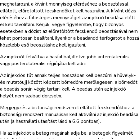
meghatározni, a kívánt mennyiség eléréséhez a beosztással
ellátott, előretöltött fecskendőket kell használni. A kívánt dózis
eléréséhez a fölösleges mennyiséget az injekció beadása előtt
el kell távolítani. Kérjük, vegye figyelembe, hogy bizonyos
esetekben a dózist az előretöltött fecskendő beosztásával nem
lehet pontosan beállítani, ilyenkor a beadandó térfogatot a hozzá
közelebb eső beosztáshoz kell igazítani.
Az injekciót felváltva a hasfal bal, illetve jobb anterolateralis
vagy posterolateralis régiójába kell adni.
Az injekciós tűt annak teljes hosszában kell beszúrni a hüvelyk-
és mutatóujj között képzett bőrredőre merőlegesen; a bőrredőt
a beadás során végig tartani kell. A beadás után az injekció
helyét nem szabad dörzsölni.
Megjegyzés a biztonsági rendszerrel ellátott fecskendőkhöz: a
biztonsági rendszert manuálisan kell aktiválni az injekció beadása
után (a használati utasítást lásd a 6.6 pontban).
Ha az injekciót a beteg magának adja be, a betegek figyelmét