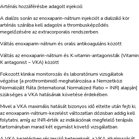
Artériás hozzáférésbe adagolt injekció:
A dialízis során az enoxaparin-nátrium injekciót a dializáló kör
artériás szárába kell adagolni a thrombusképződés
megelőzésére az extracorporalis rendszerben.
Váltás enoxaparin-nátrium és oralis antikoaguláns között
Váltás az enoxaparin-nátrium és K‑vitamin-antagonisták (Vitamin
K antagonist – VKA) között
Fokozott klinikai monitorozás és laboratóriumi vizsgálatok
végzése [a prothrombinidő meghatározása a Nemzetközi
Normalizált Ráta (International Normalized Ratio = INR) alapján]
szükséges a VKA hatásának követése érdekében.
Mivel a VKA maximális hatását bizonyos idő eltelte után fejti ki,
az enoxaparin-nátrium-kezelést változatlan dózisban addig kell
folytatni, amíg az INR‑érték az indikációnak megfelelő terápiás
tartományban marad két egymást követő vizsgálatban.
A VKA‑kezelésben részesülő betegeknél, a VKA alkalmazását