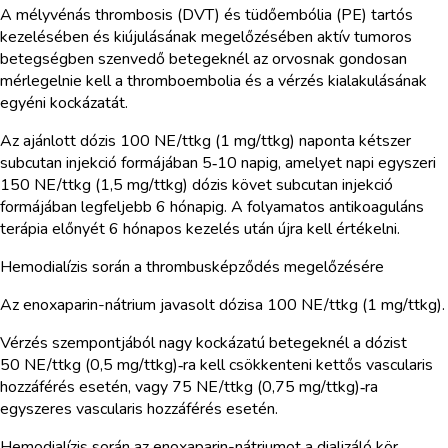
A mélyvénás thrombosis (DVT) és tüdőembólia (PE) tartós
kezelésében és kiújulásának megelőzésében aktív tumoros
betegségben szenvedő betegeknél az orvosnak gondosan
mérlegelnie kell a thromboembolia és a vérzés kialakulásának
egyéni kockázatát.
Az ajánlott dózis 100 NE/ttkg (1 mg/ttkg) naponta kétszer
subcutan injekció formájában 5‑10 napig, amelyet napi egyszeri
150 NE/ttkg (1,5 mg/ttkg) dózis követ subcutan injekció
formájában legfeljebb 6 hónapig. A folyamatos antikoaguláns
terápia előnyét 6 hónapos kezelés után újra kell értékelni.
Hemodialízis során a thrombusképződés megelőzésére
Az enoxaparin-nátrium javasolt dózisa 100 NE/ttkg (1 mg/ttkg).
Vérzés szempontjából nagy kockázatú betegeknél a dózist
50 NE/ttkg (0,5 mg/ttkg)‑ra kell csökkenteni kettős vascularis
hozzáférés esetén, vagy 75 NE/ttkg (0,75 mg/ttkg)‑ra
egyszeres vascularis hozzáférés esetén.
Hemodialízis során az enoxaparin-nátriumot a dializáló kör