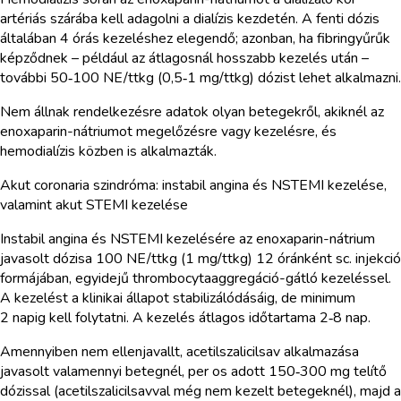
artériás szárába kell adagolni a dialízis kezdetén. A fenti dózis
általában 4 órás kezeléshez elegendő; azonban, ha fibringyűrűk
képződnek – például az átlagosnál hosszabb kezelés után –
további 50‑100 NE/ttkg (0,5‑1 mg/ttkg) dózist lehet alkalmazni.
Nem állnak rendelkezésre adatok olyan betegekről, akiknél az
enoxaparin-nátriumot megelőzésre vagy kezelésre, és
hemodialízis közben is alkalmazták.
Akut coronaria szindróma: instabil angina és NSTEMI kezelése,
valamint akut STEMI kezelése
Instabil angina és NSTEMI kezelésére az enoxaparin-nátrium
javasolt dózisa 100 NE/ttkg (1 mg/ttkg) 12 óránként sc. injekció
formájában, egyidejű thrombocytaaggregáció-gátló kezeléssel.
A kezelést a klinikai állapot stabilizálódásáig, de minimum
2 napig kell folytatni. A kezelés átlagos időtartama 2‑8 nap.
Amennyiben nem ellenjavallt, acetilszalicilsav alkalmazása
javasolt valamennyi betegnél, per os adott 150‑300 mg telítő
dózissal (acetilszalicilsavval még nem kezelt betegeknél), majd a