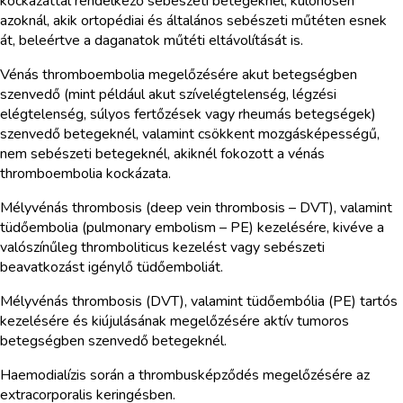
kockázattal rendelkező sebészeti betegeknél, különösen
azoknál, akik ortopédiai és általános sebészeti műtéten esnek
át, beleértve a daganatok műtéti eltávolítását is.
Vénás thromboembolia megelőzésére akut betegségben
szenvedő (mint például akut szívelégtelenség, légzési
elégtelenség, súlyos fertőzések vagy rheumás betegségek)
szenvedő betegeknél, valamint csökkent mozgásképességű,
nem sebészeti betegeknél, akiknél fokozott a vénás
thromboembolia kockázata.
Mélyvénás thrombosis (deep vein thrombosis – DVT), valamint
tüdőembolia (pulmonary embolism – PE) kezelésére, kivéve a
valószínűleg thromboliticus kezelést vagy sebészeti
beavatkozást igénylő tüdőemboliát.
Mélyvénás thrombosis (DVT), valamint tüdőembólia (PE) tartós
kezelésére és kiújulásának megelőzésére aktív tumoros
betegségben szenvedő betegeknél.
Haemodialízis során a thrombusképződés megelőzésére az
extracorporalis keringésben.