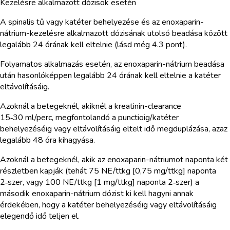
Kezelésre alkalmazott dózisok esetén
A spinalis tű vagy katéter behelyezése és az enoxaparin-
nátrium-kezelésre alkalmazott dózisának utolsó beadása között
legalább 24 órának kell eltelnie (lásd még 4.3 pont).
Folyamatos alkalmazás esetén, az enoxaparin-nátrium beadása
után hasonlóképpen legalább 24 órának kell eltelnie a katéter
eltávolításáig.
Azoknál a betegeknél, akiknél a kreatinin-clearance
15‑30 ml/perc, megfontolandó a punctioig/katéter
behelyezéséig vagy eltávolításáig eltelt idő megduplázása, azaz
legalább 48 óra kihagyása.
Azoknál a betegeknél, akik az enoxaparin-nátriumot naponta két
részletben kapják (tehát 75 NE/ttkg [0,75 mg/ttkg] naponta
2‑szer, vagy 100 NE/ttkg [1 mg/ttkg] naponta 2‑szer) a
második enoxaparin-nátrium dózist ki kell hagyni annak
érdekében, hogy a katéter behelyezéséig vagy eltávolításáig
elegendő idő teljen el.