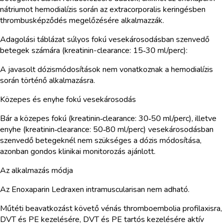
nátriumot hemodialízis során az extracorporalis keringésben
thrombusképződés megelőzésére alkalmazzák.
Adagolási táblázat súlyos fokú vesekárosodásban szenvedő
betegek számára (kreatinin-clearance: 15‑30 ml/perc):
A javasolt dózismódosítások nem vonatkoznak a hemodialízis
során történő alkalmazásra.
Közepes és enyhe fokú vesekárosodás
Bár a közepes fokú (kreatinin‑clearance: 30‑50 ml/perc), illetve
enyhe (kreatinin‑clearance: 50‑80 ml/perc) vesekárosodásban
szenvedő betegeknél nem szükséges a dózis módosítása,
azonban gondos klinikai monitorozás ajánlott.
Az alkalmazás módja
Az Enoxaparin Ledraxen intramuscularisan nem adható.
Műtéti beavatkozást követő vénás thromboembolia profilaxisra,
DVT és PE kezelésére, DVT és PE tartós kezelésére aktív