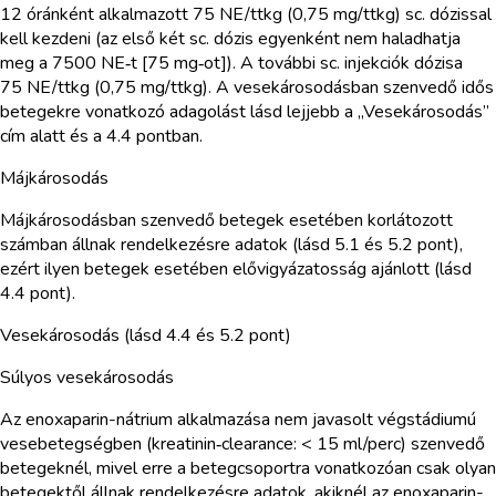
12 óránként alkalmazott 75 NE/ttkg (0,75 mg/ttkg) sc. dózissal
kell kezdeni (az első két sc. dózis egyenként nem haladhatja
meg a 7500 NE‑t [75 mg‑ot]). A további sc. injekciók dózisa
75 NE/ttkg (0,75 mg/ttkg). A vesekárosodásban szenvedő idős
betegekre vonatkozó adagolást lásd lejjebb a „Vesekárosodás”
cím alatt és a 4.4 pontban.
Májkárosodás
Májkárosodásban szenvedő betegek esetében korlátozott
számban állnak rendelkezésre adatok (lásd 5.1 és 5.2 pont),
ezért ilyen betegek esetében elővigyázatosság ajánlott (lásd
4.4 pont).
Vesekárosodás (lásd 4.4 és 5.2 pont)
Súlyos vesekárosodás
Az enoxaparin-nátrium alkalmazása nem javasolt végstádiumú
vesebetegségben (kreatinin‑clearance: < 15 ml/perc) szenvedő
betegeknél, mivel erre a betegcsoportra vonatkozóan csak olyan
betegektől állnak rendelkezésre adatok, akiknél az enoxaparin-