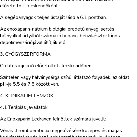
előretöltött fecskendőként.
A segédanyagok teljes listáját lásd a 6.1 pontban.
Az enoxaparin-nátrium biológiai eredetű anyag, sertés
bélnyálkahártyából származó heparin-benzil‑észter lúgos
depolimerizációjával állítják elő.
3. GYÓGYSZERFORMA
Oldatos injekció előretöltött fecskendőben.
Színtelen vagy halványsárga színű, átlátszó folyadék, az oldat
pH‑ja 5,5 és 7,5 között van.
4. KLINIKAI JELLEMZŐK
4.1 Terápiás javallatok
Az Enoxaparin Ledraxen felnőttek számára javallt:
Vénás thromboembolia megelőzésére közepes és magas