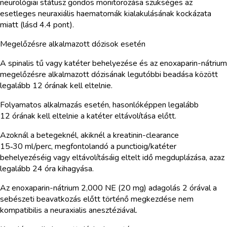
neurológiai státusz gondos monitorozása szükséges az
esetleges neuraxiális haematomák kialakulásának kockázata
miatt (lásd 4.4 pont).
Megelőzésre alkalmazott dózisok esetén
A spinalis tű vagy katéter behelyezése és az enoxaparin-nátrium
megelőzésre alkalmazott dózisának legutóbbi beadása között
legalább 12 órának kell eltelnie.
Folyamatos alkalmazás esetén, hasonlóképpen legalább
12 órának kell eltelnie a katéter eltávolítása előtt.
Azoknál a betegeknél, akiknél a kreatinin-clearance
15‑30 ml/perc, megfontolandó a punctioig/katéter
behelyezéséig vagy eltávolításáig eltelt idő megduplázása, azaz
legalább 24 óra kihagyása.
Az enoxaparin-nátrium 2,000 NE (20 mg) adagolás 2 órával a
sebészeti beavatkozás előtt történő megkezdése nem
kompatibilis a neuraxialis anesztéziával.