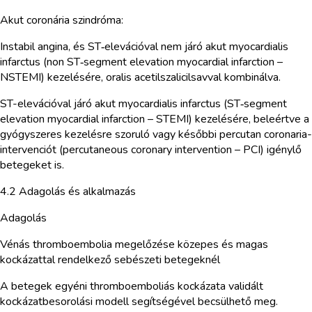
Akut coronária szindróma:
Instabil angina, és ST‑elevációval nem járó akut myocardialis
infarctus (non ST‑segment elevation myocardial infarction –
NSTEMI) kezelésére, oralis acetilszalicilsavval kombinálva.
ST-elevációval járó akut myocardialis infarctus (ST‑segment
elevation myocardial infarction – STEMI) kezelésére, beleértve a
gyógyszeres kezelésre szoruló vagy későbbi percutan coronaria-
intervenciót (percutaneous coronary intervention – PCI) igénylő
betegeket is.
4.2 Adagolás és alkalmazás
Adagolás
Vénás thromboembolia megelőzése közepes és magas
kockázattal rendelkező sebészeti betegeknél
A betegek egyéni thromboemboliás kockázata validált
kockázatbesorolási modell segítségével becsülhető meg.