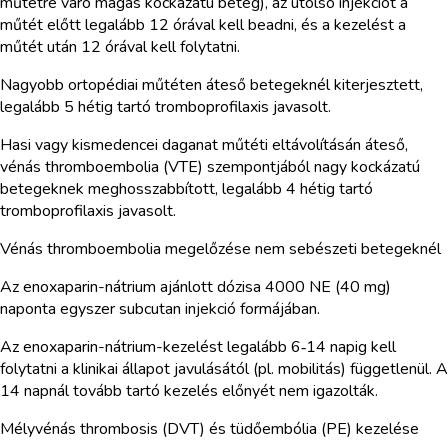
műtétre váró magas kockázatú beteg), az utolsó injekciót a
műtét előtt legalább 12 órával kell beadni, és a kezelést a
műtét után 12 órával kell folytatni.
Nagyobb ortopédiai műtéten áteső betegeknél kiterjesztett,
legalább 5 hétig tartó tromboprofilaxis javasolt.
Hasi vagy kismedencei daganat műtéti eltávolításán áteső,
vénás thromboembolia (VTE) szempontjából nagy kockázatú
betegeknek meghosszabbított, legalább 4 hétig tartó
tromboprofilaxis javasolt.
Vénás thromboembolia megelőzése nem sebészeti betegeknél
Az enoxaparin-nátrium ajánlott dózisa 4000 NE (40 mg)
naponta egyszer subcutan injekció formájában.
Az enoxaparin-nátrium-kezelést legalább 6‑14 napig kell
folytatni a klinikai állapot javulásától (pl. mobilitás) függetlenül. A
14 napnál tovább tartó kezelés előnyét nem igazolták.
Mélyvénás thrombosis (DVT) és tüdőembólia (PE) kezelése