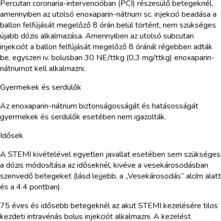
Percutan coronaria-intervencióban (PCI) részesülő betegeknél,
amennyiben az utolsó enoxaparin-nátrium sc. injekció beadása a
ballon felfújását megelőző 8 órán belül történt, nem szükséges
újabb dózis alkalmazása. Amennyiben az utolsó subcutan
injekciót a ballon felfújását megelőző 8 óránál régebben adták
be, egyszeri iv. bolusban 30 NE/ttkg (0,3 mg/ttkg) enoxaparin-
nátriumot kell alkalmazni.
Gyermekek és serdülők
Az enoxaparin-nátrium biztonságosságát és hatásosságát
gyermekek és serdülők esetében nem igazolták.
Idősek
A STEMI kivételével egyetlen javallat esetében sem szükséges
a dózis módosítása az időseknél, kivéve a vesekárosodásban
szenvedő betegeket (lásd lejjebb, a „Vesekárosodás” alcím alatt
és a 4.4 pontban).
75 éves és idősebb betegeknél az akut STEMI kezelésére tilos
kezdeti intravénás bolus injekciót alkalmazni. A kezelést