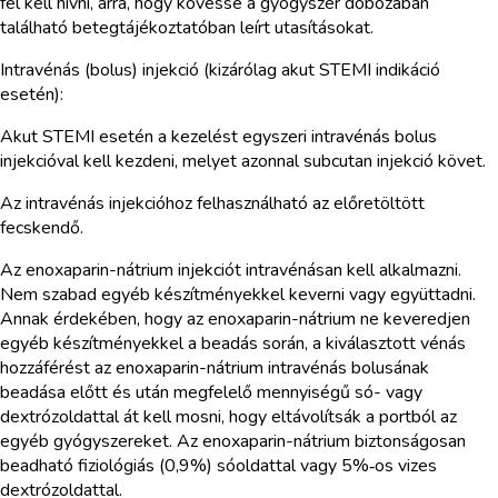
fel kell hívni, arra, hogy kövesse a gyógyszer dobozában
található betegtájékoztatóban leírt utasításokat.
Intravénás (bolus) injekció (kizárólag akut STEMI indikáció
esetén):
Akut STEMI esetén a kezelést egyszeri intravénás bolus
injekcióval kell kezdeni, melyet azonnal subcutan injekció követ.
Az intravénás injekcióhoz felhasználható az előretöltött
fecskendő.
Az enoxaparin-nátrium injekciót intravénásan kell alkalmazni.
Nem szabad egyéb készítményekkel keverni vagy együttadni.
Annak érdekében, hogy az enoxaparin-nátrium ne keveredjen
egyéb készítményekkel a beadás során, a kiválasztott vénás
hozzáférést az enoxaparin-nátrium intravénás bolusának
beadása előtt és után megfelelő mennyiségű só- vagy
dextrózoldattal át kell mosni, hogy eltávolítsák a portból az
egyéb gyógyszereket. Az enoxaparin-nátrium biztonságosan
beadható fiziológiás (0,9%) sóoldattal vagy 5%‑os vizes
dextrózoldattal.