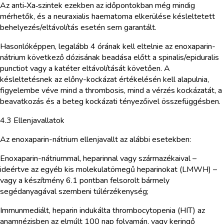
Az anti‑Xa‑szintek ezekben az időpontokban még mindig
mérhetők, és a neuraxialis haematoma elkerülése késleltetett
behelyezés/eltávolítás esetén sem garantált.
Hasonlóképpen, legalább 4 órának kell eltelnie az enoxaparin-
nátrium következő dózisának beadása előtt a spinalis/epiduralis
punctiot vagy a katéter eltávolítását követően. A
késleltetésnek az előny-kockázat értékelésén kell alapulnia,
figyelembe véve mind a thrombosis, mind a vérzés kockázatát, a
beavatkozás és a beteg kockázati tényezőivel összefüggésben.
4.3 Ellenjavallatok
Az enoxaparin-nátrium ellenjavallt az alábbi esetekben:
Enoxaparin-nátriummal, heparinnal vagy származékaival –
ideértve az egyéb kis molekulatömegű heparinokat (LMWH) –
vagy a készítmény 6.1 pontban felsorolt bármely
segédanyagával szembeni túlérzékenység;
Immunmediált, heparin indukálta thrombocytopenia (HIT) az
anamnézisben az elmúlt 100 nap folyamán, vagy keringő