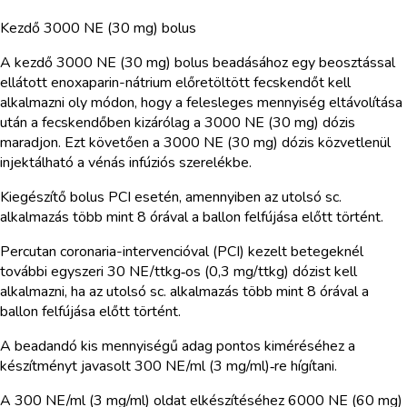
Kezdő 3000 NE (30 mg) bolus
A kezdő 3000 NE (30 mg) bolus beadásához egy beosztással
ellátott enoxaparin-nátrium előretöltött fecskendőt kell
alkalmazni oly módon, hogy a felesleges mennyiség eltávolítása
után a fecskendőben kizárólag a 3000 NE (30 mg) dózis
maradjon. Ezt követően a 3000 NE (30 mg) dózis közvetlenül
injektálható a vénás infúziós szerelékbe.
Kiegészítő bolus PCI esetén, amennyiben az utolsó sc.
alkalmazás több mint 8 órával a ballon felfújása előtt történt.
Percutan coronaria-intervencióval (PCI) kezelt betegeknél
további egyszeri 30 NE/ttkg‑os (0,3 mg/ttkg) dózist kell
alkalmazni, ha az utolsó sc. alkalmazás több mint 8 órával a
ballon felfújása előtt történt.
A beadandó kis mennyiségű adag pontos kiméréséhez a
készítményt javasolt 300 NE/ml (3 mg/ml)‑re hígítani.
A 300 NE/ml (3 mg/ml) oldat elkészítéséhez 6000 NE (60 mg)