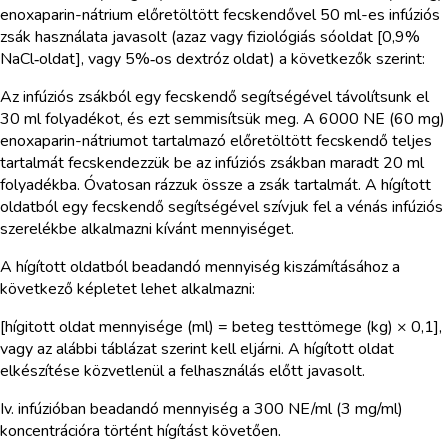
enoxaparin-nátrium előretöltött fecskendővel 50 ml-es infúziós
zsák használata javasolt (azaz vagy fiziológiás sóoldat [0,9%
NaCl‑oldat], vagy 5%‑os dextróz oldat) a következők szerint:
Az infúziós zsákból egy fecskendő segítségével távolítsunk el
30 ml folyadékot, és ezt semmisítsük meg. A 6000 NE (60 mg)
enoxaparin-nátriumot tartalmazó előretöltött fecskendő teljes
tartalmát fecskendezzük be az infúziós zsákban maradt 20 ml
folyadékba. Óvatosan rázzuk össze a zsák tartalmát. A hígított
oldatból egy fecskendő segítségével szívjuk fel a vénás infúziós
szerelékbe alkalmazni kívánt mennyiséget.
A hígított oldatból beadandó mennyiség kiszámításához a
következő képletet lehet alkalmazni:
[hígitott oldat mennyisége (ml) = beteg testtömege (kg) × 0,1],
vagy az alábbi táblázat szerint kell eljárni. A hígított oldat
elkészítése közvetlenül a felhasználás előtt javasolt.
Iv. infúzióban beadandó mennyiség a 300 NE/ml (3 mg/ml)
koncentrációra történt hígítást követően.