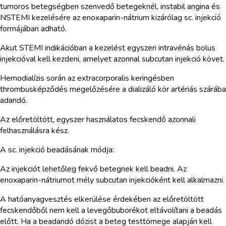
tumoros betegségben szenvedő betegeknél, instabil angina és
NSTEMI kezelésére az enoxaparin-nátrium kizárólag sc. injekció
formájában adható.
Akut STEMI indikációban a kezelést egyszeri intravénás bolus
injekcióval kell kezdeni, amelyet azonnal subcutan injekció követ.
Hemodialízis során az extracorporalis keringésben
thrombusképződés megelőzésére a dializáló kör artériás szárába
adandó.
Az előretöltött, egyszer használatos fecskendő azonnali
felhasználásra kész.
A sc. injekció beadásának módja:
Az injekciót lehetőleg fekvő betegnek kell beadni. Az
enoxaparin-nátriumot mély subcutan injekcióként kell alkalmazni.
A hatóanyagvesztés elkerülése érdekében az előretöltött
fecskendőből nem kell a levegőbuborékot eltávolítani a beadás
előtt. Ha a beadandó dózist a beteg testtömege alapján kell