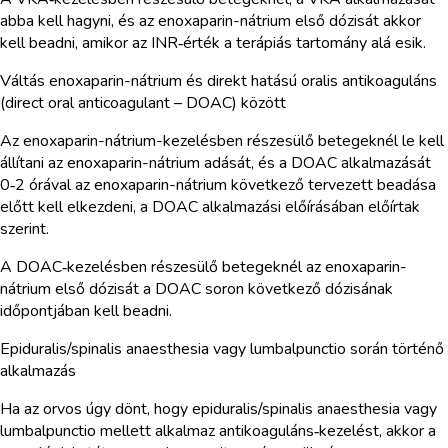
abba kell hagyni, és az enoxaparin-nátrium első dózisát akkor
kell beadni, amikor az INR‑érték a terápiás tartomány alá esik.
Váltás enoxaparin-nátrium és direkt hatású oralis antikoaguláns
(direct oral anticoagulant – DOAC) között
Az enoxaparin-nátrium-kezelésben részesülő betegeknél le kell
állítani az enoxaparin-nátrium adását, és a DOAC alkalmazását
0‑2 órával az enoxaparin-nátrium következő tervezett beadása
előtt kell elkezdeni, a DOAC alkalmazási előírásában előírtak
szerint.
A DOAC‑kezelésben részesülő betegeknél az enoxaparin-
nátrium első dózisát a DOAC soron következő dózisának
időpontjában kell beadni.
Epiduralis/spinalis anaesthesia vagy lumbalpunctio során történő
alkalmazás
Ha az orvos úgy dönt, hogy epiduralis/spinalis anaesthesia vagy
lumbalpunctio mellett alkalmaz antikoaguláns‑kezelést, akkor a