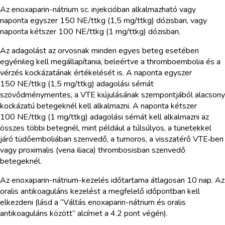
Az enoxaparin-nátrium sc. injekcióban alkalmazható vagy
naponta egyszer 150 NE/ttkg (1,5 mg/ttkg) dózisban, vagy
naponta kétszer 100 NE/ttkg (1 mg/ttkg) dózisban.
Az adagolást az orvosnak minden egyes beteg esetében
egyénileg kell megállapítania, beleértve a thromboembolia és a
vérzés kockázatának értékelését is. A naponta egyszer
150 NE/ttkg (1,5 mg/ttkg) adagolási sémát
szövődménymentes, a VTE kiújulásának szempontjából alacsony
kockázatú betegeknél kell alkalmazni. A naponta kétszer
100 NE/ttkg (1 mg/ttkg) adagolási sémát kell alkalmazni az
összes többi betegnél, mint például a túlsúlyos, a tünetekkel
járó tüdőemboliában szenvedő, a tumoros, a visszatérő VTE‑ben
vagy proximalis (vena iliaca) thrombosisban szenvedő
betegeknél.
Az enoxaparin-nátrium-kezelés időtartama átlagosan 10 nap. Az
oralis antikoaguláns kezelést a megfelelő időpontban kell
elkezdeni (lásd a “Váltás enoxaparin-nátrium és oralis
antikoaguláns között” alcímet a 4.2 pont végén).