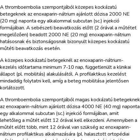
A thromboembolia szempontjából közepes kockázatú
betegeknek az enoxaparin-nátrium ajánlott dózisa 2000 NE
(20 mg) naponta egy alkalommal subcutan (sc.) injekció
formájában. A sebészeti beavatkozás előtt (2 órával a műtétet
megelőzően) beadott 2000 NE (20 mg) enoxaparin-nátrium
hatásosnak és biztonságosnak bizonyult közepes kockázatú
műtéti beavatkozás esetén.
A közepes kockázatú betegeknél az enoxaparin-nátrium-
kezelés időtartama minimum 7‑10 nap, függetlenült a klinikai
állapot (pl. mobilitás) alakulásától. A profilaktikus kezelést
mindaddig folytatni kell, amíg a beteg mobilitása jelentősen
korlátozott.
A thromboembolia szempontjából magas kockázatú betegeknek
az enoxaparin-nátrium ajánlott dózisa 4000 NE (40 mg) naponta
egy alkalommal subcutan (sc.) injekció formájában, amit
lehetőleg a műtét előtt 12 órával kell elkezdeni. Amennyiben a
műtét előtt több, mint 12 órával van szükség az enoxaparin-
nátrium profilaktikus alkalmazására (pl. halasztott ortopédiai