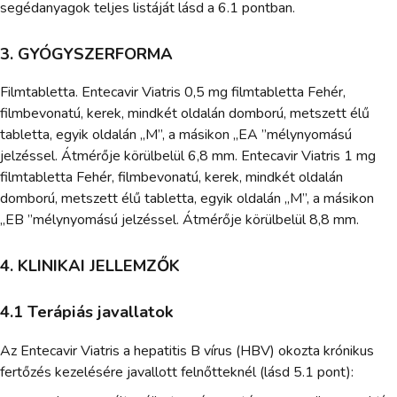
segédanyagok teljes listáját lásd a 6.1 pontban.
3. GYÓGYSZERFORMA
Filmtabletta. Entecavir Viatris 0,5 mg filmtabletta Fehér,
filmbevonatú, kerek, mindkét oldalán domború, metszett élű
tabletta, egyik oldalán „M”, a másikon „EA ”mélynyomású
jelzéssel. Átmérője körülbelül 6,8 mm. Entecavir Viatris 1 mg
filmtabletta Fehér, filmbevonatú, kerek, mindkét oldalán
domború, metszett élű tabletta, egyik oldalán „M”, a másikon
„EB ”mélynyomású jelzéssel. Átmérője körülbelül 8,8 mm.
4. KLINIKAI JELLEMZŐK
4.1 Terápiás javallatok
Az Entecavir Viatris a hepatitis B vírus (HBV) okozta krónikus
fertőzés kezelésére javallott felnőtteknél (lásd 5.1 pont):