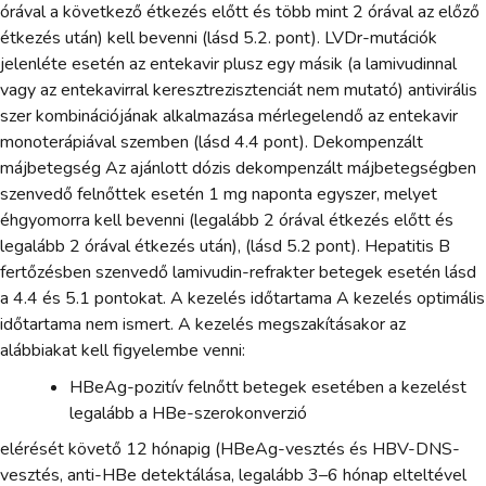
órával a következő étkezés előtt és több mint 2 órával az előző
étkezés után) kell bevenni (lásd 5.2. pont). LVDr-mutációk
jelenléte esetén az entekavir plusz egy másik (a lamivudinnal
vagy az entekavirral keresztrezisztenciát nem mutató) antivirális
szer kombinációjának alkalmazása mérlegelendő az entekavir
monoterápiával szemben (lásd 4.4 pont). Dekompenzált
májbetegség Az ajánlott dózis dekompenzált májbetegségben
szenvedő felnőttek esetén 1 mg naponta egyszer, melyet
éhgyomorra kell bevenni (legalább 2 órával étkezés előtt és
legalább 2 órával étkezés után), (lásd 5.2 pont). Hepatitis B
fertőzésben szenvedő lamivudin-refrakter betegek esetén lásd
a 4.4 és 5.1 pontokat. A kezelés időtartama A kezelés optimális
időtartama nem ismert. A kezelés megszakításakor az
alábbiakat kell figyelembe venni:
HBeAg-pozitív felnőtt betegek esetében a kezelést
legalább a HBe-szerokonverzió
elérését követő 12 hónapig (HBeAg-vesztés és HBV-DNS-
vesztés, anti-HBe detektálása, legalább 3–6 hónap elteltével