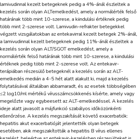
lamivudinnal kezelt betegeknek pedig a 4%-ánál észleltek a
kezelés során olyan ALTemelkedést, amely a normálérték felső
határának több mint 10-szerese, a kiindulási értéknek pedig
több mint 2-szerese volt. Lamivudin-refrakter betegekkel
végzett vizsgálatokban az entekavirral kezelt betegek 2%-ánál,
a lamivudinnal kezelt betegeknek pedig 11%-ánál észleltek a
kezelés során olyan ALT/SGOT emelkedést, amely a
normálérték felső határának több mint 10-szerese, a kiindulási
értéknek pedig több mint 2-szerese volt. Az entekavir-
terápiában részesülő betegeknél a kezelés során az ALT-
emelkedés medián a 4-5 hét alatt alakult ki, majd a kezelés
folytatásával általában abbamaradt, és az esetek többségében
≤2 log10/ml mértékű vírusszámcsökkenés kísérte, amely vagy
megelőzte vagy egybeesett az ALT-emelkedéssel. A kezelés
ideje alatt javasolt a májfunkció szabályos időközönkénti
ellenőrzése. A kezelés megszakítását követő exacerbatiók:
hepatitis akut exacerbatióját jelentették olyan betegek
esetében, akik megszakították a hepatitis B vírus ellenes
kezelést, beleértve az entekavir-kezelésben részesülteket is