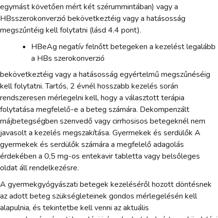
egymást követően mért két szérummintában) vagy a
HBsszerokonverzió bekövetkeztéig vagy a hatásosság
megszűntéig kell folytatni (lásd 4.4 pont).
HBeAg negatív felnőtt betegeken a kezelést legalább
a HBs szerokonverzió
bekövetkeztéig vagy a hatásosság egyértelmű megszűnéséig
kell folytatni. Tartós, 2 évnél hosszabb kezelés során
rendszeresen mérlegelni kell, hogy a választott terápia
folytatása megfelelő-e a beteg számára. Dekompenzált
májbetegségben szenvedő vagy cirrhosisos betegeknél nem
javasolt a kezelés megszakítása. Gyermekek és serdülők A
gyermekek és serdülők számára a megfelelő adagolás
érdekében a 0,5 mg-os entekavir tabletta vagy belsőleges
oldat áll rendelkezésre.
A gyermekgyógyászati betegek kezeléséről hozott döntésnek
az adott beteg szükségleteinek gondos mérlegelésén kell
alapulnia, és tekintetbe kell venni az aktuális