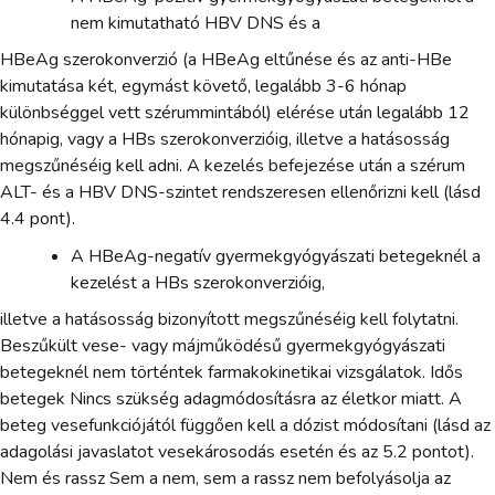
nem kimutatható HBV DNS és a
HBeAg szerokonverzió (a HBeAg eltűnése és az anti-HBe
kimutatása két, egymást követő, legalább 3-6 hónap
különbséggel vett szérummintából) elérése után legalább 12
hónapig, vagy a HBs szerokonverzióig, illetve a hatásosság
megszűnéséig kell adni. A kezelés befejezése után a szérum
ALT- és a HBV DNS-szintet rendszeresen ellenőrizni kell (lásd
4.4 pont).
A HBeAg-negatív gyermekgyógyászati betegeknél a
kezelést a HBs szerokonverzióig,
illetve a hatásosság bizonyított megszűnéséig kell folytatni.
Beszűkült vese- vagy májműködésű gyermekgyógyászati
betegeknél nem történtek farmakokinetikai vizsgálatok. Idős
betegek Nincs szükség adagmódosításra az életkor miatt. A
beteg vesefunkciójától függően kell a dózist módosítani (lásd az
adagolási javaslatot vesekárosodás esetén és az 5.2 pontot).
Nem és rassz Sem a nem, sem a rassz nem befolyásolja az