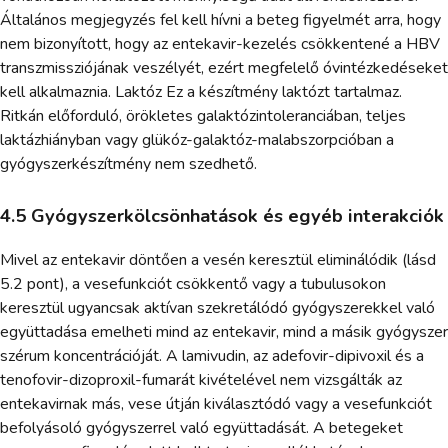
Általános megjegyzés fel kell hívni a beteg figyelmét arra, hogy
nem bizonyított, hogy az entekavir-kezelés csökkentené a HBV
transzmissziójának veszélyét, ezért megfelelő óvintézkedéseket
kell alkalmaznia. Laktóz Ez a készítmény laktózt tartalmaz.
Ritkán előforduló, örökletes galaktózintoleranciában, teljes
laktázhiányban vagy glükóz-galaktóz-malabszorpcióban a
gyógyszerkészítmény nem szedhető.
4.5 Gyógyszerkölcsönhatások és egyéb interakciók
Mivel az entekavir döntően a vesén keresztül eliminálódik (lásd
5.2 pont), a vesefunkciót csökkentő vagy a tubulusokon
keresztül ugyancsak aktívan szekretálódó gyógyszerekkel való
együttadása emelheti mind az entekavir, mind a másik gyógyszer
szérum koncentrációját. A lamivudin, az adefovir-dipivoxil és a
tenofovir-dizoproxil-fumarát kivételével nem vizsgálták az
entekavirnak más, vese útján kiválasztódó vagy a vesefunkciót
befolyásoló gyógyszerrel való együttadását. A betegeket