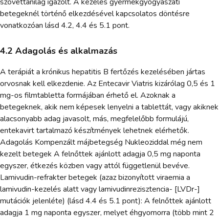
szövettanilag igazolt. A kezelés gyermekgyógyászati
betegeknél történő elkezdésével kapcsolatos döntésre
vonatkozóan lásd 4.2, 4.4 és 5.1 pont.
4.2 Adagolás és alkalmazás
A terápiát a krónikus hepatitis B fertőzés kezelésében jártas
orvosnak kell elkezdenie. Az Entecavir Viatris kizárólag 0,5 és 1
mg-os filmtabletta formájában érhető el. Azoknak a
betegeknek, akik nem képesek lenyelni a tablettát, vagy akiknek
alacsonyabb adag javasolt, más, megfelelőbb formulájú,
entekavirt tartalmazó készítmények lehetnek elérhetők.
Adagolás Kompenzált májbetegség Nukleoziddal még nem
kezelt betegek A felnőttek ajánlott adagja 0,5 mg naponta
egyszer, étkezés közben vagy attól függetlenül bevéve.
Lamivudin-refrakter betegek (azaz bizonyított viraemia a
lamivudin-kezelés alatt vagy lamivudinrezisztencia- [LVDr-]
mutációk jelenléte) (lásd 4.4 és 5.1 pont): A felnőttek ajánlott
adagja 1 mg naponta egyszer, melyet éhgyomorra (több mint 2