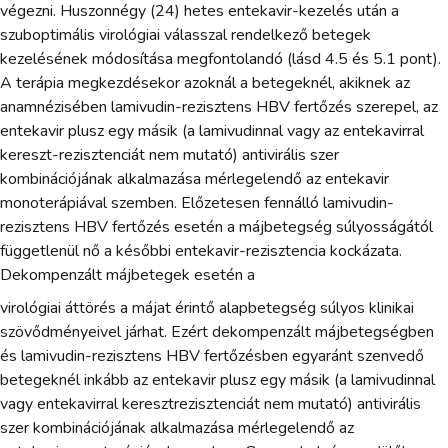
végezni. Huszonnégy (24) hetes entekavir-kezelés után a
szuboptimális virológiai válasszal rendelkező betegek
kezelésének módosítása megfontolandó (lásd 4.5 és 5.1 pont).
A terápia megkezdésekor azoknál a betegeknél, akiknek az
anamnézisében lamivudin-rezisztens HBV fertőzés szerepel, az
entekavir plusz egy másik (a lamivudinnal vagy az entekavirral
kereszt-rezisztenciát nem mutató) antivirális szer
kombinációjának alkalmazása mérlegelendő az entekavir
monoterápiával szemben. Előzetesen fennálló lamivudin-
rezisztens HBV fertőzés esetén a májbetegség súlyosságától
függetlenül nő a későbbi entekavir-rezisztencia kockázata.
Dekompenzált májbetegek esetén a
virológiai áttörés a májat érintő alapbetegség súlyos klinikai
szövődményeivel járhat. Ezért dekompenzált májbetegségben
és lamivudin-rezisztens HBV fertőzésben egyaránt szenvedő
betegeknél inkább az entekavir plusz egy másik (a lamivudinnal
vagy entekavirral keresztrezisztenciát nem mutató) antivirális
szer kombinációjának alkalmazása mérlegelendő az