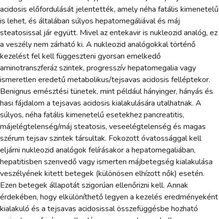
acidosis előfordulását jelentették, amely néha fatális kimenetelű
is lehet, és általában súlyos hepatomegáliával és máj
steatosissal jár együtt. Mivel az entekavir is nukleozid analóg, ez
a veszély nem zárható ki. A nukleozid analógokkal történő
kezelést fel kell függeszteni gyorsan emelkedő
aminotranszferáz szintek, progresszív hepatomegalia vagy
ismeretlen eredetű metabolikus/tejsavas acidosis felléptekor.
Benignus emésztési tünetek, mint például hányinger, hányás és
hasi fájdalom a tejsavas acidosis kialakulására utalhatnak. A
súlyos, néha fatális kimenetelű esetekhez pancreatitis,
májelégtelenség/máj steatosis, veseelégtelenség és magas
szérum tejsav szintek társultak. Fokozott óvatossággal kell
eljárni nukleozid analógok felírásakor a hepatomegaliában,
hepatitisben szenvedő vagy ismerten májbetegség kialakulása
veszélyének kitett betegek (különösen elhízott nők) esetén.
Ezen betegek állapotát szigorúan ellenőrizni kell. Annak
érdekében, hogy elkülöníthető legyen a kezelés eredményeként
kialakuló és a tejsavas acidosissal összefüggésbe hozható