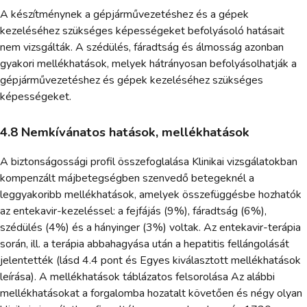
A készítménynek a gépjárművezetéshez és a gépek
kezeléséhez szükséges képességeket befolyásoló hatásait
nem vizsgálták. A szédülés, fáradtság és álmosság azonban
gyakori mellékhatások, melyek hátrányosan befolyásolhatják a
gépjárművezetéshez és gépek kezeléséhez szükséges
képességeket.
4.8 Nemkívánatos hatások, mellékhatások
A biztonságossági profil összefoglalása Klinikai vizsgálatokban
kompenzált májbetegségben szenvedő betegeknél a
leggyakoribb mellékhatások, amelyek összefüggésbe hozhatók
az entekavir-kezeléssel: a fejfájás (9%), fáradtság (6%),
szédülés (4%) és a hányinger (3%) voltak. Az entekavir-terápia
során, ill. a terápia abbahagyása után a hepatitis fellángolását
jelentették (lásd 4.4 pont és Egyes kiválasztott mellékhatások
leírása). A mellékhatások táblázatos felsorolása Az alábbi
mellékhatásokat a forgalomba hozatalt követően és négy olyan