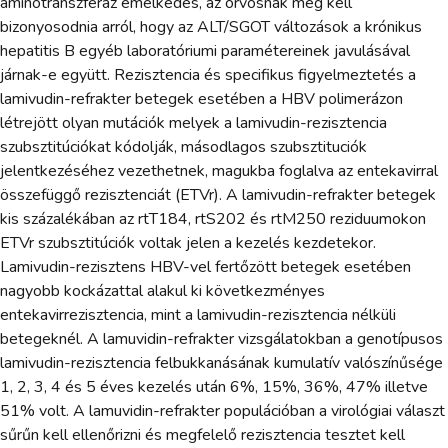
aminotranszferáz emelkedés, az orvosnak meg kell
bizonyosodnia arról, hogy az ALT/SGOT változások a krónikus
hepatitis B egyéb laboratóriumi paramétereinek javulásával
járnak-e együtt. Rezisztencia és specifikus figyelmeztetés a
lamivudin-refrakter betegek esetében a HBV polimerázon
létrejött olyan mutációk melyek a lamivudin-rezisztencia
szubsztitúciókat kódolják, másodlagos szubsztituciók
jelentkezéséhez vezethetnek, magukba foglalva az entekavirral
összefüggő rezisztenciát (ETVr). A lamivudin-refrakter betegek
kis százalékában az rtT184, rtS202 és rtM250 reziduumokon
ETVr szubsztitúciók voltak jelen a kezelés kezdetekor.
Lamivudin-rezisztens HBV-vel fertőzött betegek esetében
nagyobb kockázattal alakul ki következményes
entekavirrezisztencia, mint a lamivudin-rezisztencia nélküli
betegeknél. A lamuvidin-refrakter vizsgálatokban a genotípusos
lamivudin-rezisztencia felbukkanásának kumulatív valószínűsége
1, 2, 3, 4 és 5 éves kezelés után 6%, 15%, 36%, 47% illetve
51% volt. A lamuvidin-refrakter populációban a virológiai választ
sűrűn kell ellenőrizni és megfelelő rezisztencia tesztet kell