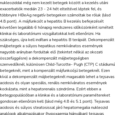
nukleoziddal még nem kezelt betegek között a kezelés utáni
exacerbatiók medián 23 - 24 hét elteltével léptek fel, és
többnyire HBeAg negatív betegeken számoltak be róluk (lásd
4.8 pont). A májfunkciót a hepatitis B kezelés befejezését
követően legalább 6 hónapig rendszeres időközönként ismételt
klinikai és laboratóriumi vizsgálatokkal kell ellenőrizni. Ha
szükséges, újra kell indítani a hepatitis B terápiát. Dekompenzált
májbetegek a súlyos hepatikus nemkívánatos események
nagyobb arányban fordultak elő (tekintet nélkül az okozati
összefüggésre) a dekompenzált májbetegségben
szenvedőknél, különösen Child-Turcotte- Pugh (CTP) C stádiumú
betegeknél, mint a kompenzált májfunkciójú betegeknél. Ezen
kívül a dekompenzált májbetegeknél magasabb lehet a tejsavas
acidosis és olyan speciális, renális nemkívánatos események
kockázata, mint a hepatorenalis szindróma. Ezért ebben a
betegpopulációban a klinikai és a laboratóriumi paramétereket
gondosan ellenőrizni kell (lásd még 4.8 és 5.1 pont). Tejsavas
acidosis és súlyos steatosissal járó hepatomegalia nukleozid
analógok alkalmazásakor (hypoxaemia hiányában) tejsavas