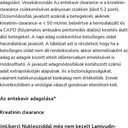
adagolást. Vesekárosodás Az entekavir clearance-e a kreatinin-
clearance csökkenésével arányosan csökken (lásd 5.2 pont).
Dózismódosítás javallott azoknál a betegeknél, akiknek
kreatinin-clearance-e < 50 ml/min, beleértve a hemodializált és
a CAPD (folyamatos ambuláns peritoneális dialízis) kezelés alatt
álló betegeket. A napi adag csökkentése belsőleges oldat
használatával javasolt. A táblázat azt is részletezi, hogy ha a
belsőleges oldat nem áll rendelkezésre, akkor alternatívaként az
adag az adagok között eltelt időintervallum emelésével is
módosítható. A javasolt adagmódosítások korlátozott számú
adat extrapolációján alapulnak, és a biztonságosságukat,
valamint hatékonyságukat klinikailag nem értékelték. Ennek
következtében a virológiai választ gondosan ellenőrizni kell.
Az entekavir adagolása*
Kreatinin clearance
(ml/perc) Nukleoziddal még nem kezelt Lamivudin-