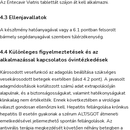
Az Entecavir Viatris tablettát szájon át kell alkalmazni.
4.3 Ellenjavallatok
A készítmény hatóanyagával vagy a 6.1 pontban felsorolt
bármely segédanyagával szembeni túlérzékenység.
4.4 Különleges figyelmeztetések és az
alkalmazással kapcsolatos óvintézkedések
Károsodott vesefunkció az adagolás beállítása szükséges
vesekárosodott betegek esetében (lásd 4.2 pont). A javasolt
adagmódosítások korlátozott számú adat extrapolációján
alapulnak, és a biztonságosságukat, valamint hatékonyságukat
klinikailag nem értékelték. Ennek következtében a virológiai
választ gondosan ellenőrizni kell. Hepatitis fellángolása krónikus
hepatitis B esetén gyakoriak a szérum ALT/SGOT átmeneti
emelkedésével jellemezhető spontán fellángolások. Az
antivirális terápia megkezdését követően néhány betegben a