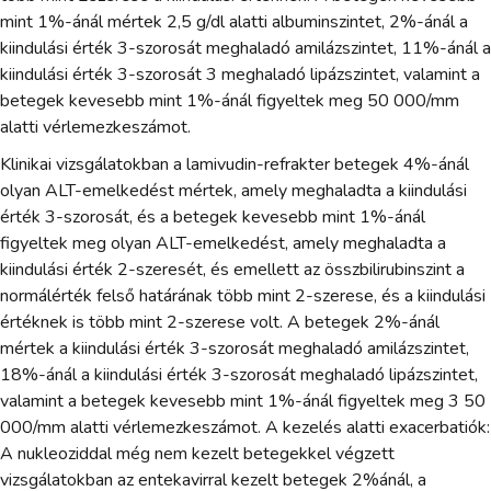
mint 1%-ánál mértek 2,5 g/dl alatti albuminszintet, 2%-ánál a
kiindulási érték 3-szorosát meghaladó amilázszintet, 11%-ánál a
kiindulási érték 3-szorosát 3 meghaladó lipázszintet, valamint a
betegek kevesebb mint 1%-ánál figyeltek meg 50 000/mm
alatti vérlemezkeszámot.
Klinikai vizsgálatokban a lamivudin-refrakter betegek 4%-ánál
olyan ALT-emelkedést mértek, amely meghaladta a kiindulási
érték 3-szorosát, és a betegek kevesebb mint 1%-ánál
figyeltek meg olyan ALT-emelkedést, amely meghaladta a
kiindulási érték 2-szeresét, és emellett az összbilirubinszint a
normálérték felső határának több mint 2-szerese, és a kiindulási
értéknek is több mint 2-szerese volt. A betegek 2%-ánál
mértek a kiindulási érték 3-szorosát meghaladó amilázszintet,
18%-ánál a kiindulási érték 3-szorosát meghaladó lipázszintet,
valamint a betegek kevesebb mint 1%-ánál figyeltek meg 3 50
000/mm alatti vérlemezkeszámot. A kezelés alatti exacerbatiók:
A nukleoziddal még nem kezelt betegekkel végzett
vizsgálatokban az entekavirral kezelt betegek 2%ánál, a