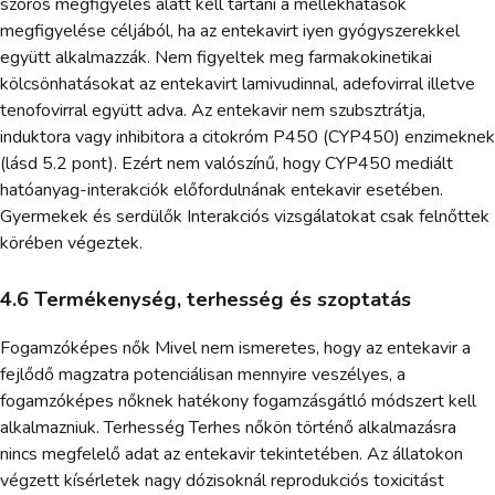
szoros megfigyelés alatt kell tartani a mellékhatások
megfigyelése céljából, ha az entekavirt iyen gyógyszerekkel
együtt alkalmazzák. Nem figyeltek meg farmakokinetikai
kölcsönhatásokat az entekavirt lamivudinnal, adefovirral illetve
tenofovirral együtt adva. Az entekavir nem szubsztrátja,
induktora vagy inhibitora a citokróm P450 (CYP450) enzimeknek
(lásd 5.2 pont). Ezért nem valószínű, hogy CYP450 mediált
hatóanyag-interakciók előfordulnának entekavir esetében.
Gyermekek és serdülők Interakciós vizsgálatokat csak felnőttek
körében végeztek.
4.6 Termékenység, terhesség és szoptatás
Fogamzóképes nők Mivel nem ismeretes, hogy az entekavir a
fejlődő magzatra potenciálisan mennyire veszélyes, a
fogamzóképes nőknek hatékony fogamzásgátló módszert kell
alkalmazniuk. Terhesség Terhes nőkön történő alkalmazásra
nincs megfelelő adat az entekavir tekintetében. Az állatokon
végzett kísérletek nagy dózisoknál reprodukciós toxicitást