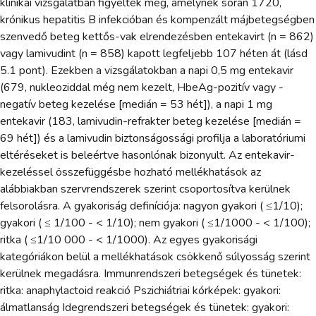
klinikai vizsgálatban figyelték meg, amelynek során 1720,
krónikus hepatitis B infekcióban és kompenzált májbetegségben
szenvedő beteg kettős-vak elrendezésben entekavirt (n = 862)
vagy lamivudint (n = 858) kapott legfeljebb 107 héten át (lásd
5.1 pont). Ezekben a vizsgálatokban a napi 0,5 mg entekavir
(679, nukleoziddal még nem kezelt, HbeAg-pozitív vagy -
negatív beteg kezelése [medián = 53 hét]), a napi 1 mg
entekavir (183, lamivudin-refrakter beteg kezelése [medián =
69 hét]) és a lamivudin biztonságossági profilja a laboratóriumi
eltéréseket is beleértve hasonlónak bizonyult. Az entekavir-
kezeléssel összefüggésbe hozható mellékhatások az
alábbiakban szervrendszerek szerint csoportosítva kerülnek
felsorolásra. A gyakoriság definíciója: nagyon gyakori ( ≤1/10);
gyakori ( ≤ 1/100 - < 1/10); nem gyakori ( ≤1/1000 - < 1/100);
ritka ( ≤1/10 000 - < 1/1000). Az egyes gyakorisági
kategóriákon belül a mellékhatások csökkenő súlyosság szerint
kerülnek megadásra. Immunrendszeri betegségek és tünetek:
ritka: anaphylactoid reakció Pszichiátriai kórképek: gyakori:
álmatlanság Idegrendszeri betegségek és tünetek: gyakori: