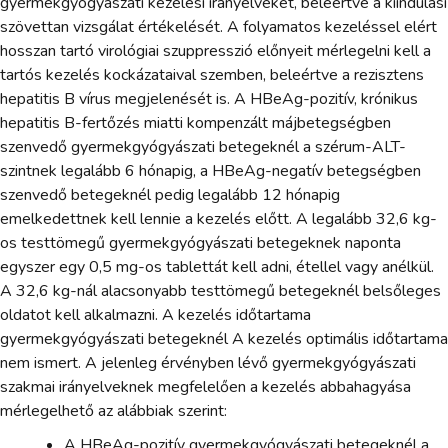
gyermekgyógyászati kezelési irányelveket, beleértve a kiindulási
szövettan vizsgálat értékelését. A folyamatos kezeléssel elért
hosszan tartó virológiai szuppresszió előnyeit mérlegelni kell a
tartós kezelés kockázataival szemben, beleértve a rezisztens
hepatitis B vírus megjelenését is. A HBeAg-pozitív, krónikus
hepatitis B-fertőzés miatti kompenzált májbetegségben
szenvedő gyermekgyógyászati betegeknél a szérum-ALT-
szintnek legalább 6 hónapig, a HBeAg-negatív betegségben
szenvedő betegeknél pedig legalább 12 hónapig
emelkedettnek kell lennie a kezelés előtt. A legalább 32,6 kg-
os testtömegű gyermekgyógyászati betegeknek naponta
egyszer egy 0,5 mg-os tablettát kell adni, étellel vagy anélkül.
A 32,6 kg-nál alacsonyabb testtömegű betegeknél belsőleges
oldatot kell alkalmazni. A kezelés időtartama
gyermekgyógyászati betegeknél A kezelés optimális időtartama
nem ismert. A jelenleg érvényben lévő gyermekgyógyászati
szakmai irányelveknek megfelelően a kezelés abbahagyása
mérlegelhető az alábbiak szerint:
A HBeAg-pozitív gyermekgyógyászati betegeknél a