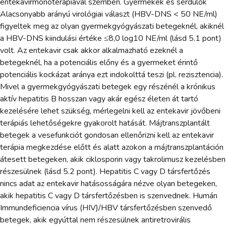
entekavirmonoterápiával szemben. Gyermekek és serdülők
Alacsonyabb arányú virológiai választ (HBV-DNS < 50 NE/ml)
figyeltek meg az olyan gyermekgyógyászati betegeknél, akiknél
a HBV-DNS kiindulási értéke ≤8,0 log10 NE/ml (lásd 5.1 pont)
volt. Az entekavir csak akkor alkalmazható ezeknél a
betegeknél, ha a potenciális előny és a gyermeket érintő
potenciális kockázat aránya ezt indokolttá teszi (pl. rezisztencia).
Mivel a gyermekgyógyászati betegek egy részénél a krónikus
aktív hepatitis B hosszan vagy akár egész életen át tartó
kezelésére lehet szükség, mérlegelni kell az entekavir jövőbeni
terápiás lehetőségekre gyakorolt hatását. Májtranszplantált
betegek a vesefunkciót gondosan ellenőrizni kell az entekavir
terápia megkezdése előtt és alatt azokon a májtranszplantáción
átesett betegeken, akik ciklosporin vagy takrolimusz kezelésben
részesülnek (lásd 5.2 pont). Hepatitis C vagy D társfertőzés
nincs adat az entekavir hatásosságára nézve olyan betegeken,
akik hepatitis C vagy D társfertőzésben is szenvednek. Humán
Immundeficiencia vírus (HIV)/HBV társfertőzésben szenvedő
betegek, akik egyúttal nem részesülnek antiretrovirális