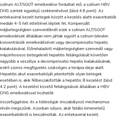
szérum ALT/SGOT emelkedése fordulhat elő, a szérum HBV
DNS szintek egyidejű csökkenésével (lásd 4.8 pont). Az
entekavirral kezelt betegek között a kezelés alatti exacerbatiók
medián 4-5 hét elteltével léptek fel. Kompenzált
májbetegségben szenvedőknél ezek a szérum ALT/SGOT
emelkedések általában nem jártak együtt a szérum bilirubin
koncentrációk emelkedésével vagy decompensatio hepatis
kialakulásával. Előrehaladott májbetegségben szenvedő vagy
májcirrhosisos betegeknél hepatitis fellángolását követően
nagyobb a veszélye a decompensatio hepatis kialakulásának,
ezért szoros megfigyelés szükséges a terápia ideje alatt.
Hepatitis akut exacerbatióját jelentették olyan betegek
esetében is, akik félbeszakították a hepatitis B kezelést (lásd
4.2 pont). A kezelést követő fellángolások általában a HBV
DNS emelkedéssel hozhatók
összefüggésbe, és a többségük önszabályozó mechanizmus
révén megszűnik. Azonban súlyos, akár fatális kimenetelű
exacerbatiókról is beszámoltak. Az entekavirral kezelt,