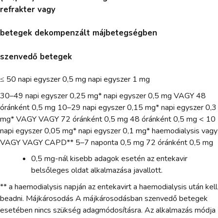
refrakter vagy
betegek dekompenzált májbetegségben
szenvedő betegek
≤ 50 napi egyszer 0,5 mg napi egyszer 1 mg
30–49 napi egyszer 0,25 mg* napi egyszer 0,5 mg VAGY 48
óránként 0,5 mg 10–29 napi egyszer 0,15 mg* napi egyszer 0,3
mg* VAGY VAGY 72 óránként 0,5 mg 48 óránként 0,5 mg < 10
napi egyszer 0,05 mg* napi egyszer 0,1 mg* haemodialysis vagy
VAGY VAGY CAPD** 5–7 naponta 0,5 mg 72 óránként 0,5 mg
0,5 mg-nál kisebb adagok esetén az entekavir
belsőleges oldat alkalmazása javallott.
** a haemodialysis napján az entekavirt a haemodialysis után kell
beadni. Májkárosodás A májkárosodásban szenvedő betegek
esetében nincs szükség adagmódosításra. Az alkalmazás módja