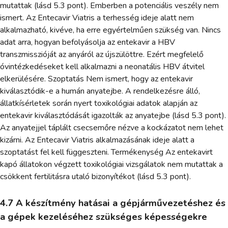
mutattak (lásd 5.3 pont). Emberben a potenciális veszély nem
ismert. Az Entecavir Viatris a terhesség ideje alatt nem
alkalmazható, kivéve, ha erre egyértelműen szükség van. Nincs
adat arra, hogyan befolyásolja az entekavir a HBV
transzmisszióját az anyáról az újszülöttre. Ezért megfelelő
óvintézkedéseket kell alkalmazni a neonatális HBV átvitel
elkerülésére. Szoptatás Nem ismert, hogy az entekavir
kiválasztódik-e a humán anyatejbe. A rendelkezésre álló,
állatkísérletek során nyert toxikológiai adatok alapján az
entekavir kiválasztódását igazolták az anyatejbe (lásd 5.3 pont).
Az anyatejjel táplált csecsemőre nézve a kockázatot nem lehet
kizárni. Az Entecavir Viatris alkalmazásának ideje alatt a
szoptatást fel kell függeszteni. Termékenység Az entekavirt
kapó állatokon végzett toxikológiai vizsgálatok nem mutattak a
csökkent fertilitásra utaló bizonyítékot (lásd 5.3 pont).
4.7 A készítmény hatásai a gépjárművezetéshez és
a gépek kezeléséhez szükséges képességekre