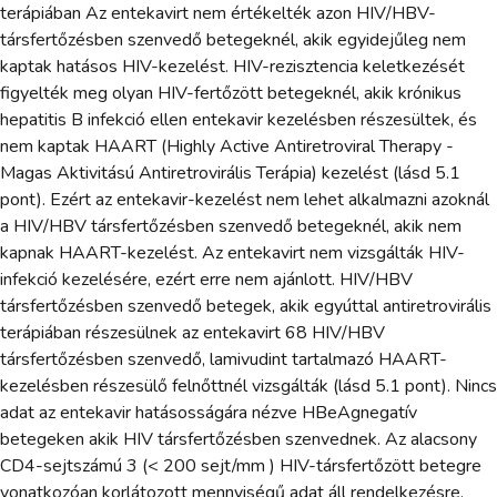
terápiában Az entekavirt nem értékelték azon HIV/HBV-
társfertőzésben szenvedő betegeknél, akik egyidejűleg nem
kaptak hatásos HIV-kezelést. HIV-rezisztencia keletkezését
figyelték meg olyan HIV-fertőzött betegeknél, akik krónikus
hepatitis B infekció ellen entekavir kezelésben részesültek, és
nem kaptak HAART (Highly Active Antiretroviral Therapy -
Magas Aktivitású Antiretrovirális Terápia) kezelést (lásd 5.1
pont). Ezért az entekavir-kezelést nem lehet alkalmazni azoknál
a HIV/HBV társfertőzésben szenvedő betegeknél, akik nem
kapnak HAART-kezelést. Az entekavirt nem vizsgálták HIV-
infekció kezelésére, ezért erre nem ajánlott. HIV/HBV
társfertőzésben szenvedő betegek, akik egyúttal antiretrovirális
terápiában részesülnek az entekavirt 68 HIV/HBV
társfertőzésben szenvedő, lamivudint tartalmazó HAART-
kezelésben részesülő felnőttnél vizsgálták (lásd 5.1 pont). Nincs
adat az entekavir hatásosságára nézve HBeAgnegatív
betegeken akik HIV társfertőzésben szenvednek. Az alacsony
CD4-sejtszámú 3 (< 200 sejt/mm ) HIV-társfertőzött betegre
vonatkozóan korlátozott mennyiségű adat áll rendelkezésre.