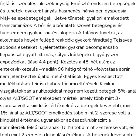
fejfájás, szédülés, aluszékonyság Emésztőrendszeri betegségek
és tünetek: gyakori: hányás, hasmenés, hányinger, dyspepsia
Máj- és epebetegségek, illetve tünetek: gyakori: emelkedett
transzaminázok A bőr és a bőr alatti szövet betegségei és
tünetei: nem gyakori: kiütés, alopecia Általános tünetek, az
alkalmazás helyén fellépő reakciók: gyakori: fáradtság Tejsavas
acidosis eseteket is jelentettek gyakran decompensatio
hepatissal együtt, ill. más, súlyos kórképeket, gyógyszer-
expozíciókat (lásd 4.4 pont). Kezelés a 48. hét után: az
entekavir-kezelés –medián 96 hétig történő –folytatása során
nem jelentkeztek újabb mellékhatások. Egyes kiválasztott
mellékhatások leírása Laboratóriumi eltérések: Klinikai
vizsgálatokban a nukleoziddal még nem kezelt betegek 5%-ánál
olyan ALT/SGOT emelkedést mértek, amely több mint 3-
szorosa volt a kiindulási értéknek és a betegek kevesebb, mint
1%-ánál az ALT/SGOT emelkedés több mint 2-szerese volt a
kiindulási értéknek, ugyanakkor az összbilirubinszint a
normálérték felső határának (ULN) több mint 2-szerese volt, és
több mint 2szerese a kiindulási értéknek. A betegek kevesebb