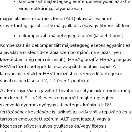
kompenzált májbetegség esetén, amennyiben az aktív
vírus replikációja, folyamatosan
magas alanin-aminotranszferáz (ALT) aktivitás, valamint
szövettanilag igazolt aktív májgyulladás és/vagy fibrosis áll fenn.
dekompenzált májbetegség esetén (lásd 4.4 pont).
Kompenzált és dekompenzált májbetegség esetén egyaránt ez
a javallat a nukleozid-terápia szempontjából naiv (azaz ilyen
kezelésben még nem részesült), HBeAg pozitív, HBeAg negatív
HBVfertőzött betegek klinikai vizsgálati adatain alapul. A
lamivudinra refrakter HBV fertőzésben szenvedő betegekre
vonatkozóan lásd a 4.2, 4.4 és 5.1 pontokat.
Az Entecavir Viatris javallott továbbá az olyan nukleoziddal még
nem kezelt, 2 – <18 éves, kompenzált májbetegségben
szenvedő gyermekgyógyászati betegek krónikus HBV-
fertőzésének kezelésére is, akiknél az aktív virális replikáció és a
tartósan emelkedett szérum-ALT-szint igazolt, vagy a
közepesen súlyos–súlyos gyulladás és/vagy fibrosis