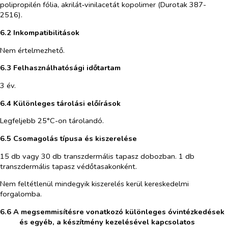
polipropilén fólia, akrilát‑vinilacetát kopolimer (Durotak 387-
2516).
6.2 Inkompatibilitások
Nem értelmezhető.
6.3 Felhasználhatósági időtartam
3 év.
6.4 Különleges tárolási előírások
Legfeljebb 25°C-on tárolandó.
6.5 Csomagolás típusa és kiszerelése
15 db vagy 30 db transzdermális tapasz dobozban. 1 db
transzdermális tapasz védőtasakonként.
Nem feltétlenül mindegyik kiszerelés kerül kereskedelmi
forgalomba.
6.6 A megsemmisítésre vonatkozó különleges óvintézkedések
és egyéb, a készítmény kezelésével kapcsolatos