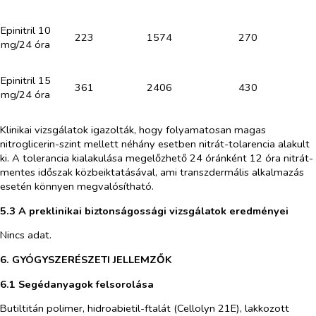
Epinitril 10
223
1574
270
mg/24 óra
Epinitril 15
361
2406
430
mg/24 óra
Klinikai vizsgálatok igazolták, hogy folyamatosan magas
nitroglicerin-szint mellett néhány esetben nitrát-tolarencia alakult
ki. A tolerancia kialakulása megelőzhető 24 óránként 12 óra nitrát-
mentes időszak közbeiktatásával, ami transzdermális alkalmazás
esetén könnyen megvalósítható.
5.3 A preklinikai biztonságossági vizsgálatok eredményei
Nincs adat.
6. GYÓGYSZERÉSZETI JELLEMZŐK
6.1 Segédanyagok felsorolása
Butiltitán polimer, hidroabietil-ftalát (Cellolyn 21E), lakkozott