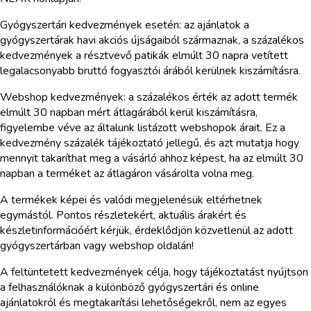
Gyógyszertári kedvezmények esetén: az ajánlatok a
gyógyszertárak havi akciós újságaiból származnak, a százalékos
kedvezmények a résztvevő patikák elmúlt 30 napra vetített
legalacsonyabb bruttó fogyasztói árából kerülnek kiszámításra.
Webshop kedvezmények: a százalékos érték az adott termék
elmúlt 30 napban mért átlagárából kerül kiszámításra,
figyelembe véve az általunk listázott webshopok árait. Ez a
kedvezmény százalék tájékoztató jellegű, és azt mutatja hogy
mennyit takaríthat meg a vásárló ahhoz képest, ha az elmúlt 30
napban a terméket az átlagáron vásárolta volna meg.
A termékek képei és valódi megjelenésük eltérhetnek
egymástól. Pontos részletekért, aktuális árakért és
készletinformációért kérjük, érdeklődjön közvetlenül az adott
gyógyszertárban vagy webshop oldalán!
A feltüntetett kedvezmények célja, hogy tájékoztatást nyújtson
a felhasználóknak a különböző gyógyszertári és online
ajánlatokról és megtakarítási lehetőségekről, nem az egyes