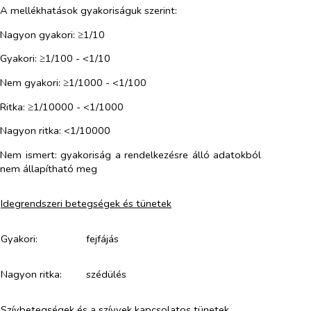
A mellékhatások gyakoriságuk szerint:
Nagyon gyakori: ≥1/10
Gyakori: ≥1/100 - <1/10
Nem gyakori: ≥1/1000 - <1/100
Ritka: ≥1/10000 - <1/1000
Nagyon ritka: <1/10000
Nem ismert:
gyakoriság
a rendelkezésre álló adatokból
nem állapítható meg
Idegrendszeri betegségek és tünetek
Gyakori:
fejfájás
Nagyon ritka:
szédülés
Szívbetegségek és a szívvek kapcsolatos tünetek