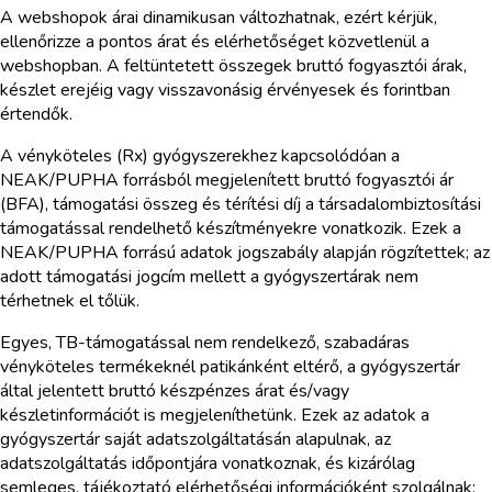
A webshopok árai dinamikusan változhatnak, ezért kérjük,
ellenőrizze a pontos árat és elérhetőséget közvetlenül a
webshopban. A feltüntetett összegek bruttó fogyasztói árak,
készlet erejéig vagy visszavonásig érvényesek és forintban
értendők.
A vényköteles (Rx) gyógyszerekhez kapcsolódóan a
NEAK/PUPHA forrásból megjelenített bruttó fogyasztói ár
(BFA), támogatási összeg és térítési díj a társadalombiztosítási
támogatással rendelhető készítményekre vonatkozik. Ezek a
NEAK/PUPHA forrású adatok jogszabály alapján rögzítettek; az
adott támogatási jogcím mellett a gyógyszertárak nem
térhetnek el tőlük.
Egyes, TB-támogatással nem rendelkező, szabadáras
vényköteles termékeknél patikánként eltérő, a gyógyszertár
által jelentett bruttó készpénzes árat és/vagy
készletinformációt is megjeleníthetünk. Ezek az adatok a
gyógyszertár saját adatszolgáltatásán alapulnak, az
adatszolgáltatás időpontjára vonatkoznak, és kizárólag
semleges, tájékoztató elérhetőségi információként szolgálnak;