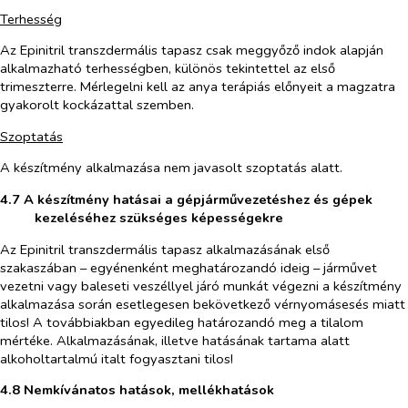
Terhesség
Az Epinitril transzdermális tapasz csak meggyőző indok alapján
alkalmazható terhességben, különös tekintettel az első
trimeszterre. Mérlegelni kell az anya terápiás előnyeit a magzatra
gyakorolt kockázattal szemben.
Szoptatás
A készítmény alkalmazása nem javasolt szoptatás alatt.
4.7 A készítmény hatásai a gépjárművezetéshez és gépek
kezeléséhez szükséges képességekre
A
z
Epinitril transzdermális tapasz
alkalmazásának első
szakaszában
–
egyénenként meghatározandó ideig
–
járművet
vezetni vagy baleseti veszéllyel járó munkát végezni a készítmény
alkalmazása során
esetlegesen
bekövetkező vérnyomásesés miatt
tilos! A továbbiakban egyedileg határozandó meg a tilalom
mértéke. Alkalmazásának
,
illetve hatásának tartama alatt
alkoholtartalmú italt
fogyasztani tilos!
4.8 Nemkívánatos hatások, mellékhatások