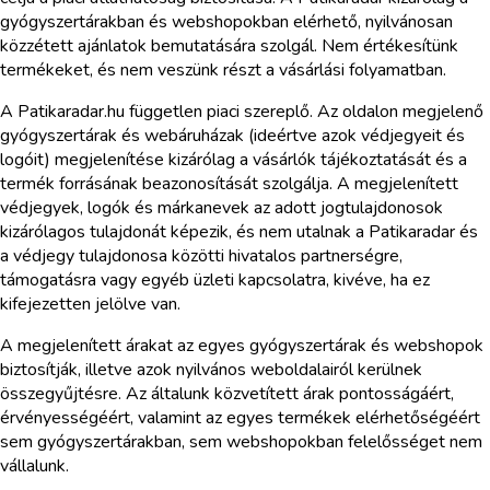
gyógyszertárakban és webshopokban elérhető, nyilvánosan
közzétett ajánlatok bemutatására szolgál. Nem értékesítünk
termékeket, és nem veszünk részt a vásárlási folyamatban.
A Patikaradar.hu független piaci szereplő. Az oldalon megjelenő
gyógyszertárak és webáruházak (ideértve azok védjegyeit és
logóit) megjelenítése kizárólag a vásárlók tájékoztatását és a
termék forrásának beazonosítását szolgálja. A megjelenített
védjegyek, logók és márkanevek az adott jogtulajdonosok
kizárólagos tulajdonát képezik, és nem utalnak a Patikaradar és
a védjegy tulajdonosa közötti hivatalos partnerségre,
támogatásra vagy egyéb üzleti kapcsolatra, kivéve, ha ez
kifejezetten jelölve van.
A megjelenített árakat az egyes gyógyszertárak és webshopok
biztosítják, illetve azok nyilvános weboldalairól kerülnek
összegyűjtésre. Az általunk közvetített árak pontosságáért,
érvényességéért, valamint az egyes termékek elérhetőségéért
sem gyógyszertárakban, sem webshopokban felelősséget nem
vállalunk.