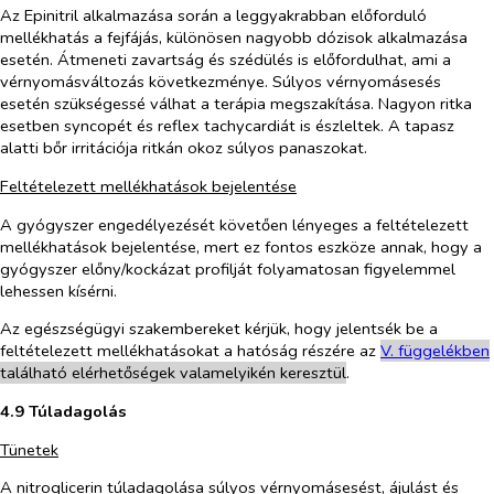
Az Epinitril alkalmazása során a leggyakrabban előforduló
mellékhatás a fejfájás, különösen nagyobb dózisok alkalmazása
esetén. Átmeneti zavartság és szédülés is előfordulhat, ami a
vérnyomásváltozás következménye. Súlyos vérnyomásesés
esetén szükségessé válhat a terápia megszakítása. Nagyon ritka
esetben syncopét és reflex tachycardiát is észleltek. A tapasz
alatti bőr irritációja ritkán okoz súlyos panaszokat.
Feltételezett mellékhatások bejelentése
A gyógyszer engedélyezését követően lényeges a feltételezett
mellékhatások bejelentése, mert ez fontos eszköze annak, hogy a
gyógyszer előny/kockázat profilját folyamatosan figyelemmel
lehessen kísérni.
Az egészségügyi szakembereket kérjük, hogy jelentsék be a
feltételezett mellékhatásokat a hatóság részére az
V. füg
g
elékben
található elérhetőségek valamelyikén keresztül
.
4.9 Túladagolás
Tünetek
A nitroglicerin túladagolása súlyos vérnyomásesést, ájulást és