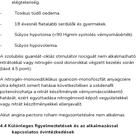
elégtelenség.
-​
Toxikus tüdő oedema.
-​
18 évesnél fiatalabb serdülők és gyermekek.
-​
Súlyos hypotonia (<90 Hgmm systolés vérnyomásérték).
-​
Súlyos hypovolemia.
A szolubilis guanilát-cikláz stimulátor riociguát nem alkalmazható
nitrátokkal vagy nitrogén-oxid donorokkal végzett kezelés során
(lásd 4.5 pont).
A nitrogén-monoxid/ciklikus guanozin-monofoszfát anyagcsere
útra kifejtett ismert hatásai következtében a szildenafil
potencírozhatja a nitrát készítmények vérnyomáscsökkentő
hatását, ezért együttadása nitrogénoxid-képző vegyületekkel
vagy nitrát készítményekkel ellenjavallt.
Akut angina pectoris roham megszüntetésére nem alkalmas.
4.4 Különleges figyelmeztetések és az alkalmazással
kapcsolatos óvintézkedések