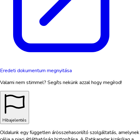
Eredeti dokumentum megnyitása
Valami nem stimmel? Segíts nekünk azzal hogy megírod!
Hibajelentés
Oldalunk egy független árösszehasonlító szolgáltatás, amelynek
célja a piaci átláthatóság biztosítása. A Patikaradar kizárólag a