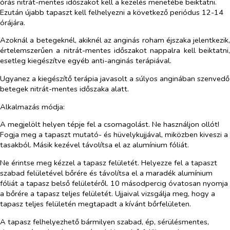
órás nitrát-mentes időszakot kell a kezelés menetébe beiktatni.
Ezután újabb tapaszt kell felhelyezni a következő periódus 12-14
órájára.
Azoknál a betegeknél, akiknél az anginás roham éjszaka jelentkezik,
értelemszerűen a nitrát-mentes időszakot nappalra kell beiktatni,
esetleg kiegészítve egyéb anti-anginás terápiával.
Ugyanez a kiegészítő terápia javasolt a súlyos anginában szenvedő
betegek nitrát-mentes időszaka alatt.
Alkalmazás módja:
A megjelölt helyen tépje fel a csomagolást. Ne használjon ollót!
Fogja meg a tapaszt mutató- és hüvelykujjával, miközben kiveszi a
tasakból. Másik kezével távolítsa el az alumínium fóliát.
Ne érintse meg kézzel a tapasz felületét. Helyezze fel a tapaszt
szabad felületével bőrére és távolítsa el a maradék alumínium
fóliát a tapasz belső felületéről. 10 másodpercig óvatosan nyomja
a bőrére a tapasz teljes felületét. Ujjaival vizsgálja meg, hogy a
tapasz teljes felületén megtapadt a kívánt bőrfelületen.
A tapasz felhelyezhető bármilyen szabad, ép, sérülésmentes,