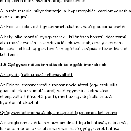
nitroglicerin biotranszformációja csökkenhet.
A nitrát-terápia súlyosbíthatja a hypertrophiás cardiomyopathia
okozta anginát.
Az Epinitril fokozott figyelemmel alkalmazható glaucoma esetén.
A helyi alkalmazású gyógyszerek – különösen hosszú időtartamú
alkalmazás esetén – szenzitizációt okozhatnak, amely esetben a
kezelést fel kell függeszteni és megfelelő terápiás intézkedéseket
kell tenni.
4.5 Gyógyszerkölcsönhatások és egyéb interakciók
Az egyidejű alkalmazás ellenjavallott:
Az Epinitril transzdermális tapasz riociguáttal (egy szolubilis
guanilát-cikláz stimulátorral) való egyidejű alkalmazása
ellenjavallott (lásd 4.3 pont), mert az egyidejű alkalmazás
hypotoniát okozhat.
Gyógyszerkölcsönhatások, amelyeket figyelembe kell venni:
A nitroglicerin az érfal simaizmain direkt fejti ki hatását, ezért más,
hasonló módon az érfal simaizmain ható gyógyszerek hatását