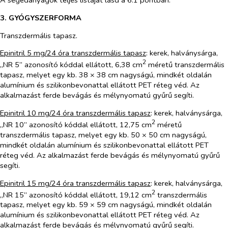
A segédanyagok teljes listáját lásd a 6.1 pontban.
3. GYÓGYSZERFORMA
Transzdermális tapasz.
Epinitril 5 mg/24 óra transzdermális tapasz
: kerek, halványsárga,
2
„NR 5” azonosító kóddal ellátott, 6,38 cm
méretű transzdermális
tapasz, melyet egy kb. 38 × 38 cm nagyságú, mindkét oldalán
alumínium és szilikonbevonattal ellátott PET réteg véd. Az
alkalmazást ferde bevágás és mélynyomatú gyűrű segíti.
Epinitril 10 mg/24 óra transzdermális tapasz
: kerek, halványsárga,
2
„NR 10” azonosító kóddal ellátott, 12,75 cm
méretű
transzdermális tapasz, melyet egy kb. 50 × 50 cm nagyságú,
mindkét oldalán alumínium és szilikonbevonattal ellátott PET
réteg véd. Az alkalmazást ferde bevágás és mélynyomatú gyűrű
segíti.
Epinitril 15 mg/24 óra transzdermális tapasz
:
kerek, halványsárga,
2
„NR 15” azonosító kóddal ellátott, 19,12 cm
transzdermális
tapasz, melyet egy kb. 59 × 59 cm nagyságú, mindkét oldalán
alumínium és szilikonbevonattal ellátott PET réteg véd. Az
alkalmazást ferde bevágás és mélynyomatú gyűrű segíti.