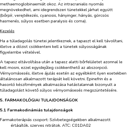
methaemoglobinaemiát okoz. Az intracranialis nyomás
megnövekedhet, ami idegrendszeri tünetekkel járhat együtt
(bőrpír, verejtékezés, cyanosis, hányinger, hányás, görcsös
hasmenés, súlyos esetben paralysis és coma).
Kezelés
Ha a túladagolás tünetei jelentkeznek, a tapaszt el kell távolítani,
illetve a dózist csökkenteni kell a tünetek súlyosságának
figyelembe vételével.
A tapasz eltávolítása után a tapasz alatti bőrfelületet azonnal le
kell mosni, ezzel egyidejűleg csökkenthető az abszorpció.
Vérnyomásesés, illetve ájulás esetén az egyébként ilyen esetekben
általánosan alkalmazott terápiát kell követni. Epinefrin és a
hasonló készítmények alkalmazása hatástalannak bizonyult a
túladagolást követő súlyos vérnyomásesés megszüntetésére.
5. FARMAKOLÓGIAI TULAJDONSÁGOK
5.1 Farmakodinámiás tulajdonságok
Farmakoterápiás csoport: Szívbetegségekben alkalmazott
értágítók, szerves nitrátok. ATC: C01DA02