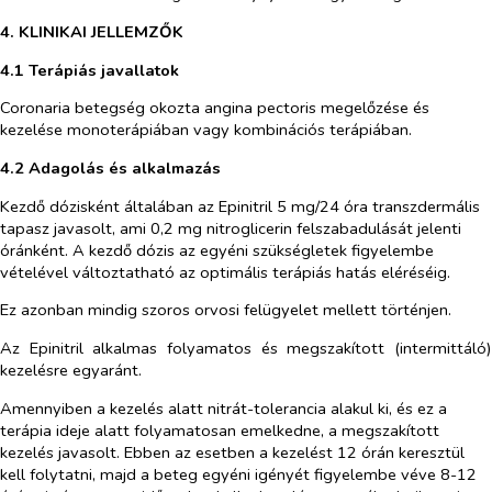
4. KLINIKAI JELLEMZŐK
4.1 Terápiás javallatok
Coronaria betegség okozta angina pectoris megelőzése és
kezelése monoterápiában vagy kombinációs terápiában.
4.2 Adagolás és alkalmazás
Kezdő dózisként általában az Epinitril 5 mg/24 óra transzdermális
tapasz javasolt, ami 0,2 mg nitroglicerin felszabadulását jelenti
óránként. A kezdő dózis az egyéni szükségletek figyelembe
vételével változtatható az optimális terápiás hatás eléréséig.
Ez azonban mindig szoros orvosi felügyelet mellett történjen.
Az Epinitril alkalmas folyamatos és megszakított (intermittáló)
kezelésre egyaránt.
Amennyiben a kezelés alatt nitrát-tolerancia alakul ki, és ez a
terápia ideje alatt folyamatosan emelkedne, a megszakított
kezelés javasolt. Ebben az esetben a kezelést 12 órán keresztül
kell folytatni, majd a beteg egyéni igényét figyelembe véve 8-12