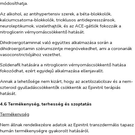
módosíthatja.
Az alkohol, az antihypertensiv szerek, a béta-blokkolók,
kalciumcsatorna-blokkolók, triciklusos antidepresszánsok,
neuroleptikumok, vizelethajtók, és az ACE-gátlók fokozzák a
nitroglicerin vérnyomáscsökkentő hatását.
Dihidroergotaminnal való együttes alkalmazása során a
dihidroergotamin szérumszintje megnövekedhet, ami a coronariák
vasoconstrictiójához vezethet.
Szildenafil hatására a nitroglicerin vérnyomáscsökkentő hatása
fokozódhat, ezért egyidejű alkalmazása ellenjavallt.
Annak a lehetősége nem kizárt, hogy az acetilszalicilsav és a nem-
szteroid gyulladáscsökkentők csökkentik az Epinitril terápiás
hatását.
4.6 Termékenység, terhesség és szoptatás
Termékenység
Nem állnak rendelkezésre adatok az Epinitril transzdermális tapasz
humán termékenységre gyakorolt hatásáról.