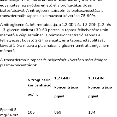
egyenletes felszívódás érhető el a profilaktikus dózis
biztosításával. A nitroglicerin szisztémás biohasznosulása a
transzdermális tapasz alkalmazását követően 75-90%.
A nitroglicerin és két metabolitja, a 1,2 GDN és 1,3 GDN (1,2- és
1,3-glicerin-dinitrát) 30-60 perccel a tapasz felhelyezése után
mérhető a vérplazmában, a plazmakoncentráció azonos a
felhelyezést követő 2-24 óra alatt, és a tapasz eltávolítását
követő 1 óra múlva a plazmában a glicerin-trinitrát szintje nem
mérhető.
A transzdermális tapasz felhelyezését követően mért átlagos
plazmakoncentrációk:
1,2 GND
1,3 GDN
Nitroglicerin
koncentráció
koncentráció
koncentráció
pg/ml
pg/ml
pg/ml
Epinitril 5
105
859
134
mg/24 óra