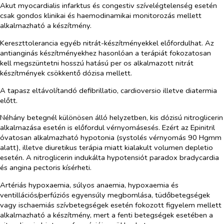
Akut myocardialis infarktus és congestiv szívelégtelenség esetén
csak gondos klinikai és haemodinamikai monitorozás mellett
alkalmazható a készítmény.
Kereszttolerancia egyéb nitrát-készítményekkel előfordulhat. Az
antianginás készítményekhez hasonlóan a terápiát fokozatosan
kell megszüntetni hosszú hatású
per os
alkalmazott nitrát
készítmények csökkentő dózisa mellett.
A tapasz eltávolítandó defibrillatio, cardioversio illetve diatermia
előtt.
Néhány betegnél különösen álló helyzetben, kis dózisú nitroglicerin
alkalmazása esetén is előfordul vérnyomásesés. Ezért az Epinitril
óvatosan alkalmazható hypotonia (systolés vérnyomás 90 Hgmm
alatt), illetve diuretikus terápia miatt kialakult volumen depletio
esetén. A nitroglicerin indukálta hypotensiót paradox bradycardia
és angina pectoris kísérheti.
Artériás hypoxaemia, súlyos anaemia, hypoxaemia és
ventillációs/perfúziós egyensúly megbomlása, tüdőbetegségek
vagy ischaemiás szívbetegségek esetén fokozott figyelem mellett
alkalmazható a készítmény, mert a fenti betegségek esetében a