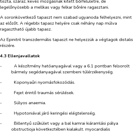
tiszta, száraz, kevés mozgásnak kitett bőrfelületre, de
legelőnyösebb a mellkas vagy felkar bőrére ragasztani.
A soronkövetkező tapaszt nem szabad ugyanoda felhelyezni, mint
az előzőt. A régebbi tapasz helyére csak néhány nap múlva
ragasztható újabb tapasz.
Az Epinitril transzdermális tapaszt ne helyezzük a végtagok distalis
részére.
4.3 Ellenjavallatok
-​
A készítmény hatóanyagával vagy a 6.1 pontban felsorolt
bármely segédanyagával szembeni túlérzékenység.
-​
Koponyaűri nyomásfokozódás.
-​
Fejet érintő traumás sérülések.
-​
Súlyos anaemia.
-​
Hypotoniával járó keringési elégtelenség.
-​
Billentyű szűkület vagy a bal kamrai kiáramlási pálya
obstructioja következtében kialakult. myocardialis