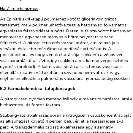
Hatásmechanizmus
Az Epinitril akril-alapú polimerhez kötött glicerin-trinitrátot
tartalmaz, mely polimer lehetővé teszi a hatóanyag folyamatos,
egyenletes felszívódását a bőrfelületen. A felszívódott hatóanyag
mennyisége egyenesen arányos a bőrre helyezett tapasz
felületével. A nitroglicerin erős vazodilatátor, ami relaxálja a
vénákat, és kisebb mértékben a perifériás artériákat is. A
posztkapilláris és nagy vénák dilatációja csökkenti a vénás vér
visszaáramlását a szívbe, így csökken a bal kamrai végdiasztolés
nyomás (preload). Alkalmazása során a szisztémás vascularis
ellenállás relatíve változatlan, a szívindex nem változik vagy
enyhén emelkedik, a pulmonáris vascularis nyomás pedig csökken.
5.2 Farmakokinetikai tulajdonságok
A nitroglicerin gyorsan metabolizálódik a májenzim hatására, ami a
biohasznosulás fontos faktora.
Szublingvális alkalmazás során a nitroglicerin csúcskoncentrációját
az alkalmazást követő 4 percen belül éri el, a felezési ideje 1-3
perc. A transzdermális tapasz alkalmazása egy alternatív
lehetőséget kínál, mivel ebben az esetben egy fokozott és