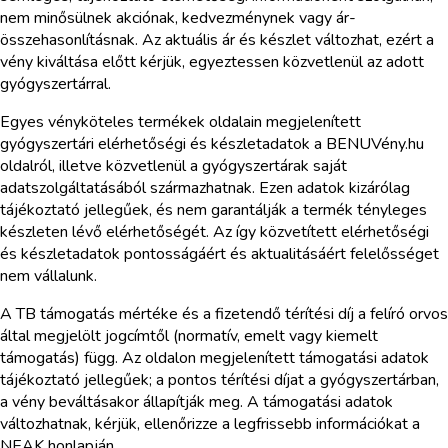
nem minősülnek akciónak, kedvezménynek vagy ár-
összehasonlításnak. Az aktuális ár és készlet változhat, ezért a
vény kiváltása előtt kérjük, egyeztessen közvetlenül az adott
gyógyszertárral.
Egyes vényköteles termékek oldalain megjelenített
gyógyszertári elérhetőségi és készletadatok a BENUVény.hu
oldalról, illetve közvetlenül a gyógyszertárak saját
adatszolgáltatásából származhatnak. Ezen adatok kizárólag
tájékoztató jellegűek, és nem garantálják a termék tényleges
készleten lévő elérhetőségét. Az így közvetített elérhetőségi
és készletadatok pontosságáért és aktualitásáért felelősséget
nem vállalunk.
A TB támogatás mértéke és a fizetendő térítési díj a felíró orvos
által megjelölt jogcímtől (normatív, emelt vagy kiemelt
támogatás) függ. Az oldalon megjelenített támogatási adatok
tájékoztató jellegűek; a pontos térítési díjat a gyógyszertárban,
a vény beváltásakor állapítják meg. A támogatási adatok
változhatnak, kérjük, ellenőrizze a legfrissebb információkat a
NEAK honlapján.