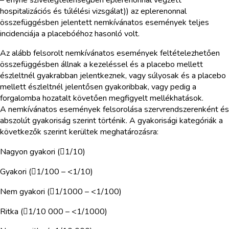
hospitalizációs és túlélési vizsgálat)) az eplerenonnal
összefüggésben jelentett nemkívánatos események teljes
incidenciája a placebóéhoz hasonló volt.
Az alább felsorolt nemkívánatos események feltételezhetően
összefüggésben állnak a kezeléssel és a placebo mellett
észleltnél gyakrabban jelentkeznek, vagy súlyosak és a placebo
mellett észleltnél jelentősen gyakoribbak, vagy pedig a
forgalomba hozatalt követően megfigyelt mellékhatások.
A nemkívánatos események felsorolása szervrendszerenként és
abszolút gyakoriság szerint történik. A gyakorisági kategóriák a
következők szerint kerültek meghatározásra:
Nagyon gyakori (1/10)
Gyakori (1/100 – <1/10)
Nem gyakori (1/1000 – <1/100)
Ritka (1/10 000 – <1/1000)