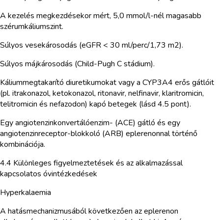
A kezelés megkezdésekor mért, 5,0 mmol/l-nél magasabb
szérumkáliumszint.
Súlyos vesekárosodás (eGFR < 30 ml/perc/1,73 m2).
Súlyos májkárosodás (Child-Pugh C stádium).
Káliummegtakarító diuretikumokat vagy a CYP3A4 erős gátlóit
(pl. itrakonazol, ketokonazol, ritonavir, nelfinavir, klaritromicin,
telitromicin és nefazodon) kapó betegek (lásd 4.5 pont).
Egy angiotenzinkonvertálóenzim- (ACE) gátló és egy
angiotenzinreceptor-blokkoló (ARB) eplerenonnal történő
kombinációja.
4.4 Különleges figyelmeztetések és az alkalmazással
kapcsolatos óvintézkedések
Hyperkalaemia
A hatásmechanizmusából következően az eplerenon