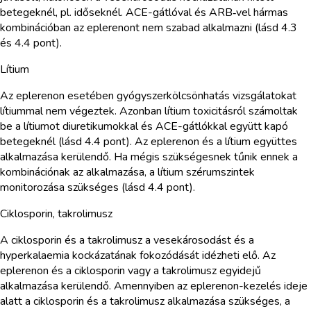
betegeknél, pl. időseknél. ACE-gátlóval és ARB‑vel hármas
kombinációban az eplerenont nem szabad alkalmazni (lásd 4.3
és 4.4 pont).
Lítium
Az eplerenon esetében gyógyszerkölcsönhatás vizsgálatokat
lítiummal nem végeztek. Azonban lítium toxicitásról számoltak
be a lítiumot diuretikumokkal és ACE-gátlókkal együtt kapó
betegeknél (lásd 4.4 pont). Az eplerenon és a lítium együttes
alkalmazása kerülendő. Ha mégis szükségesnek tűnik ennek a
kombinációnak az alkalmazása, a lítium szérumszintek
monitorozása szükséges (lásd 4.4 pont).
Ciklosporin, takrolimusz
A ciklosporin és a takrolimusz a vesekárosodást és a
hyperkalaemia kockázatának fokozódását idézheti elő. Az
eplerenon és a ciklosporin vagy a takrolimusz egyidejű
alkalmazása kerülendő. Amennyiben az eplerenon-kezelés ideje
alatt a ciklosporin és a takrolimusz alkalmazása szükséges, a