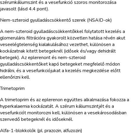
szérumkáliumszint és a vesefunkció szoros monitorozása
javasolt (lásd 4.4 pont).
Nem-szteroid gyulladáscsökkentő szerek (NSAID-ok)
A nem-szteroid gyulladáscsökkentőkkel folytatott kezelés a
glomeruláris filtrációra gyakorolt közvetlen hatása révén akut
veseelégtelenség kialakulásához vezethet, különösen a
kockázatnak kitett betegeknél (idősek és/vagy dehidrált
betegek). Az eplerenont és nem-szteroid
gyulladáscsökkentőket kapó betegeket megfelelő módon
hidrálni, és a vesefunkciójukat a kezelés megkezdése előtt
ellenőrizni kell.
Trimetoprim
A trimetoprim és az eplerenon együttes alkalmazása fokozza a
hyperkalaemia kockázatát. A szérum káliumszintjét és a
vesefunkciót monitorozni kell, különösen a vesekárosodásban
szenvedő betegeknél és időseknél.
Alfa-1-blokkolók (pl. prazozin, alfuzozin)