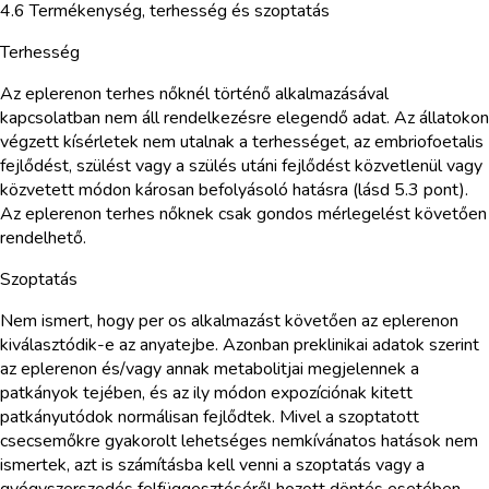
4.6 Termékenység, terhesség és szoptatás
Terhesség
Az eplerenon terhes nőknél történő alkalmazásával
kapcsolatban nem áll rendelkezésre elegendő adat. Az állatokon
végzett kísérletek nem utalnak a terhességet, az embriofoetalis
fejlődést, szülést vagy a szülés utáni fejlődést közvetlenül vagy
közvetett módon károsan befolyásoló hatásra (lásd 5.3 pont).
Az eplerenon terhes nőknek csak gondos mérlegelést követően
rendelhető.
Szoptatás
Nem ismert, hogy per os alkalmazást követően az eplerenon
kiválasztódik-e az anyatejbe. Azonban preklinikai adatok szerint
az eplerenon és/vagy annak metabolitjai megjelennek a
patkányok tejében, és az ily módon expozíciónak kitett
patkányutódok normálisan fejlődtek. Mivel a szoptatott
csecsemőkre gyakorolt lehetséges nemkívánatos hatások nem
ismertek, azt is számításba kell venni a szoptatás vagy a
gyógyszerszedés felfüggesztéséről hozott döntés esetében,