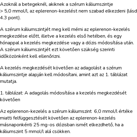
Azoknál a betegeknél, akiknek a szérum káliumszintje
> 5,0 mmol/l, az eplerenon-kezelést nem szabad elkezdeni (lásd
4.3 pont).
A szérum káliumszintjét meg kell mérni az eplerenon-kezelés
megkezdése előtt, illetve a kezelés első hetében, és egy
hónappal a kezelés megkezdése vagy a dózis módosítása után.
A szérum káliumszintjét ezt követően szükség szerinti
időközönként kell ellenőrizni.
A kezelés megkezdését követően az adagolást a szérum
káliumszintje alapján kell módosítani, amint azt az 1. táblázat
mutatja.
1. táblázat: A adagolás módosítása a kezelés megkezdését
követően
Az eplerenon-kezelés a szérum káliumszint 6,0 mmol/l értéke
miatti felfüggesztését követően az eplerenon-kezelés
másnaponkénti 25 mg-os dózisban ismét elkezdhető, ha a
káliumszint 5 mmol/l alá csökken.