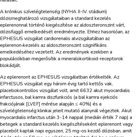
A krónikus szívelégtelenség (NYHA II-IV. stádium)
dózismeghatározó vizsgálataiban a standard kezelés
eplerenonnal történő kiegészítése az aldoszteronszint várt,
dózisfüggő emelkedését eredményezte. Ehhez hasonlóan, az
EPHESUS vizsgálat cardiorenalis alvizsgálatában az
eplerenon‑kezelés az aldoszteronszint szignifikáns
emelkedéséhez vezetett. Az eredmények ezekben a
populációkban megerősítik a mineralokortikoid-receptorok
blokádját.
Az eplerenont az EPHESUS vizsgálatban értékelték. Az
EPHESUS vizsgálat egy három évig tartó kettős vak,
placebokontrollos vizsgálat volt, amit 6632 akut myocardialis
infarctusos, bal kamra diszfunkciós (a bal kamra ejekciós
frakciójának [LVEF] mérése alapján ≤ 40%) és a
szívelégtelenség klinikai jeleit mutató alanynál végeztek. Akut
myocardialis infarctus után 3-14 nappal (medián érték 7 nap) a
betegek a standard kezelés kiegészítéseként eplerenont vagy
placebót kaptak napi egyszeri, 25 mg-os kezdő dózisban, amit