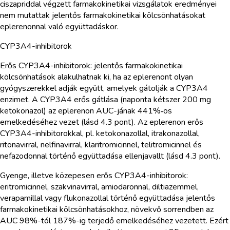
ciszapriddal végzett farmakokinetikai vizsgálatok eredményei
nem mutattak jelentős farmakokinetikai kölcsönhatásokat
eplerenonnal való együttadáskor.
CYP3A4-inhibitorok
Erős CYP3A4-inhibitorok: jelentős farmakokinetikai
kölcsönhatások alakulhatnak ki, ha az eplerenont olyan
gyógyszerekkel adják együtt, amelyek gátolják a CYP3A4
enzimet. A CYP3A4 erős gátlása (naponta kétszer 200 mg
ketokonazol) az eplerenon AUC-jának 441%‑os
emelkedéséhez vezet (lásd 4.3 pont). Az eplerenon erős
CYP3A4-inhibitorokkal, pl. ketokonazollal, itrakonazollal,
ritonavirral, nelfinavirral, klaritromicinnel, telitromicinnel és
nefazodonnal történő együttadása ellenjavallt (lásd 4.3 pont).
Gyenge, illetve közepesen erős CYP3A4-inhibitorok:
eritromicinnel, szakvinavirral, amiodaronnal, diltiazemmel,
verapamillal vagy flukonazollal történő együttadása jelentős
farmakokinetikai kölcsönhatásokhoz, növekvő sorrendben az
AUC 98%-tól 187%-ig terjedő emelkedéséhez vezetett. Ezért