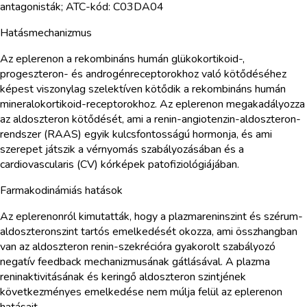
antagonisták; ATC-kód: C03DA04
Hatásmechanizmus
Az eplerenon a rekombináns humán glükokortikoid-,
progeszteron- és androgénreceptorokhoz való kötődéséhez
képest viszonylag szelektíven kötődik a rekombináns humán
mineralokortikoid-receptorokhoz. Az eplerenon megakadályozza
az aldoszteron kötődését, ami a renin-angiotenzin-aldoszteron-
rendszer (RAAS) egyik kulcsfontosságú hormonja, és ami
szerepet játszik a vérnyomás szabályozásában és a
cardiovascularis (CV) kórképek patofiziológiájában.
Farmakodinámiás hatások
Az eplerenonról kimutatták, hogy a plazmareninszint és szérum-
aldoszteronszint tartós emelkedését okozza, ami összhangban
van az aldoszteron renin-szekrécióra gyakorolt szabályozó
negatív feedback mechanizmusának gátlásával. A plazma
reninaktivitásának és keringő aldoszteron szintjének
következményes emelkedése nem múlja felül az eplerenon
hatásait.