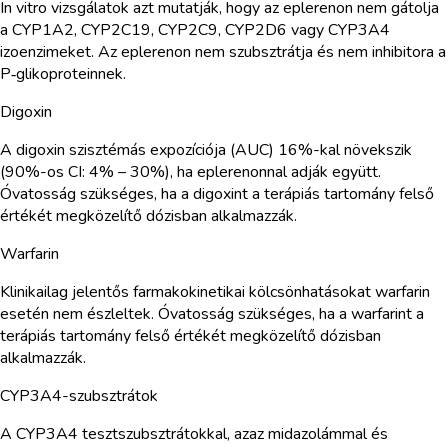
In vitro vizsgálatok azt mutatják, hogy az eplerenon nem gátolja
a CYP1A2, CYP2C19, CYP2C9, CYP2D6 vagy CYP3A4
izoenzimeket. Az eplerenon nem szubsztrátja és nem inhibitora a
P‑glikoproteinnek.
Digoxin
A digoxin szisztémás expozíciója (AUC) 16%-kal növekszik
(90%-os CI: 4% – 30%), ha eplerenonnal adják együtt.
Óvatosság szükséges, ha a digoxint a terápiás tartomány felső
értékét megközelítő dózisban alkalmazzák.
Warfarin
Klinikailag jelentős farmakokinetikai kölcsönhatásokat warfarin
esetén nem észleltek. Óvatosság szükséges, ha a warfarint a
terápiás tartomány felső értékét megközelítő dózisban
alkalmazzák.
CYP3A4-szubsztrátok
A CYP3A4 tesztszubsztrátokkal, azaz midazolámmal és