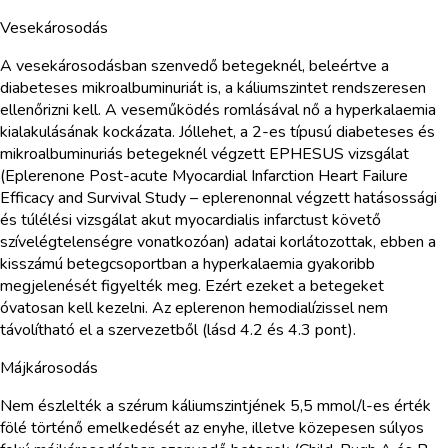
Vesekárosodás
A vesekárosodásban szenvedő betegeknél, beleértve a
diabeteses mikroalbuminuriát is, a káliumszintet rendszeresen
ellenőrizni kell. A veseműködés romlásával nő a hyperkalaemia
kialakulásának kockázata. Jóllehet, a 2-es típusú diabeteses és
mikroalbuminuriás betegeknél végzett EPHESUS vizsgálat
(Eplerenone Post-acute Myocardial Infarction Heart Failure
Efficacy and Survival Study – eplerenonnal végzett hatásossági
és túlélési vizsgálat akut myocardialis infarctust követő
szívelégtelenségre vonatkozóan) adatai korlátozottak, ebben a
kisszámú betegcsoportban a hyperkalaemia gyakoribb
megjelenését figyelték meg. Ezért ezeket a betegeket
óvatosan kell kezelni. Az eplerenon hemodialízissel nem
távolítható el a szervezetből (lásd 4.2 és 4.3 pont).
Májkárosodás
Nem észlelték a szérum káliumszintjének 5,5 mmol/l-es érték
fölé történő emelkedését az enyhe, illetve közepesen súlyos