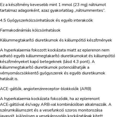
Ez a készítmény kevesebb mint 1 mmol (23 mg) nátriumot
tartalmaz adagonként, azaz gyakorlatilag „nátriummentes”.
4.5 Gyógyszerkölcsönhatások és egyéb interakciók
Farmakodinámiás kölcsönhatások
Káliummegtakarító diuretikumok és káliumpótló készítmények
A hyperkalaemia fokozott kockázata miatt az eplerenon nem
adható egyéb káliummegtakarító diuretikumokat és káliumpótló
készítményeket kapó betegeknek (lásd 4.3 pont). A
káliummegtakarító diuretikumok potenciálhatják a
vérnyomáscsökkentő gyógyszerek és egyéb diuretikumok
hatását is.
ACE-gátlók, angiotenzinreceptor-blokkolók (ARB)
A hyperkalaemia kockázata fokozódik, ha az eplerenont
ACE‑gátlóval és/vagy ARB‑val kombinációban alkalmazzák. A
szérumkáliumszint és a vesefunkció szoros monitorozása
javasolt, különösen a vesekárosodás kockázatának kitett