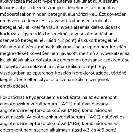
alkalmazása mellett hyperkalaemia alakulhat ki. A szérum
káliumszintjét a kezelés megkezdésekor és az adagolás
módosításakor minden betegnél ellenőrizni kell. Ezt követően
rendszeres ellenőrzés is javasolt, különösen azoknál a
betegeknél, akiknél fennáll a hyperkalaemia kialakulásának
kockázata, így az idős betegeknél, a vesekárosodásban
szenvedő betegeknél (lásd 4.2 pont) és cukorbetegeknél.
Káliumpótló készítmények alkalmazása az eplerenon-kezelés
megkezdését követően nem javasolt, mert nő a hyperkalaemia
kialakulásának kockázata. Az eplerenon dózisának csökkentése
bizonyítottan csökkenti a szérum káliumszintjét. Egy
vizsgálatban az eplerenon-kezelés hidroklorotiaziddal történő
kiegészítése ellensúlyozta a szérum káliumszintjének
emelkedését.
Fokozódhat a hyperkalaemia kockázata, ha az eplerenont
angiotenzinkonvertálóenzim- (ACE) gátlóval és/vagy
angiotenzinreceptor-blokkolóval (ARB) kombinációban
alkalmazzák. Angiotenzinkonvertálóenzim- (ACE) gátlóval és
angiotenzinreceptor-blokkolóval (ARB) kombinációban az
eplerenont nem szabad alkalmazni (lásd 4.3 és 4.5 pont).