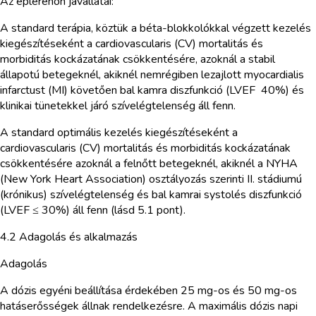
Az eplerenon javallatai:
A standard terápia, köztük a béta-blokkolókkal végzett kezelés
kiegészítéseként a cardiovascularis (CV) mortalitás és
morbiditás kockázatának csökkentésére, azoknál a stabil
állapotú betegeknél, akiknél nemrégiben lezajlott myocardialis
infarctust (MI) követően bal kamra diszfunkció (LVEF 40%) és
klinikai tünetekkel járó szívelégtelenség áll fenn.
A standard optimális kezelés kiegészítéseként a
cardiovascularis (CV) mortalitás és morbiditás kockázatának
csökkentésére azoknál a felnőtt betegeknél, akiknél a NYHA
(New York Heart Association) osztályozás szerinti II. stádiumú
(krónikus) szívelégtelenség és bal kamrai systolés diszfunkció
(LVEF ≤ 30%) áll fenn (lásd 5.1 pont).
4.2 Adagolás és alkalmazás
Adagolás
A dózis egyéni beállítása érdekében 25 mg-os és 50 mg-os
hatáserősségek állnak rendelkezésre. A maximális dózis napi