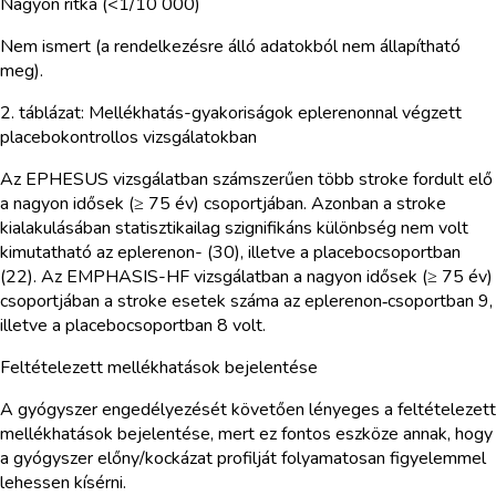
Nagyon ritka (<1/10 000)
Nem ismert (a rendelkezésre álló adatokból nem állapítható
meg).
2. táblázat: Mellékhatás-gyakoriságok eplerenonnal végzett
placebokontrollos vizsgálatokban
Az EPHESUS vizsgálatban számszerűen több stroke fordult elő
a nagyon idősek (≥ 75 év) csoportjában. Azonban a stroke
kialakulásában statisztikailag szignifikáns különbség nem volt
kimutatható az eplerenon- (30), illetve a placebocsoportban
(22). Az EMPHASIS-HF vizsgálatban a nagyon idősek (≥ 75 év)
csoportjában a stroke esetek száma az eplerenon‑csoportban 9,
illetve a placebocsoportban 8 volt.
Feltételezett mellékhatások bejelentése
A gyógyszer engedélyezését követően lényeges a feltételezett
mellékhatások bejelentése, mert ez fontos eszköze annak, hogy
a gyógyszer előny/kockázat profilját folyamatosan figyelemmel
lehessen kísérni.