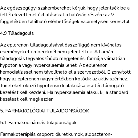
Az egészségügyi szakembereket kérjük, hogy jelentsék be a
feltételezett mellékhatásokat a hatóság részére az V.
függelékben található elérhetőségek valamelyikén keresztül.
4.9 Túladagolás
Az eplerenon túladagolásával összefüggő nem kívánatos
eseményeket embereknél nem jelentettek. A humán
túladagolás legvalószínűbb megjelenési formája várhatóan
hypotonia vagy hyperkalaemia lehet. Az eplerenon
hemodialízissel nem távolítható el a szervezetből. Bizonyított,
hogy az eplerenon nagymértékben kötődik az aktív szénhez.
Tüneteket okozó hypotensio kialakulása esetén támogató
kezelést kell kezdeni. Ha hyperkalaemia alakul ki, a standard
kezelést kell megkezdeni.
5. FARMAKOLÓGIAI TULAJDONSÁGOK
5.1 Farmakodinámiás tulajdonságok
Farmakoterápiás csoport: diuretikumok, aldoszteron-