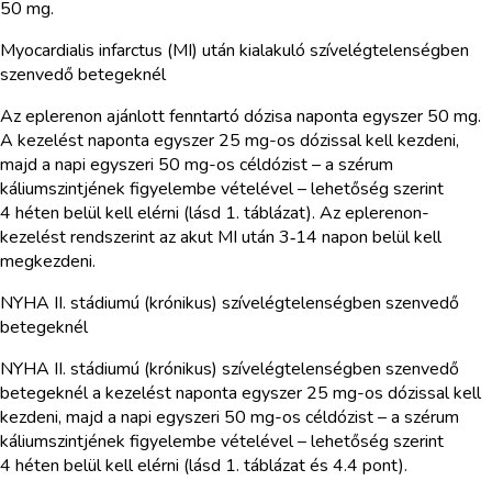
50 mg.
Myocardialis infarctus (MI) után kialakuló szívelégtelenségben
szenvedő betegeknél
Az eplerenon ajánlott fenntartó dózisa naponta egyszer 50 mg.
A kezelést naponta egyszer 25 mg-os dózissal kell kezdeni,
majd a napi egyszeri 50 mg-os céldózist – a szérum
káliumszintjének figyelembe vételével – lehetőség szerint
4 héten belül kell elérni (lásd 1. táblázat). Az eplerenon-
kezelést rendszerint az akut MI után 3‑14 napon belül kell
megkezdeni.
NYHA II. stádiumú (krónikus) szívelégtelenségben szenvedő
betegeknél
NYHA II. stádiumú (krónikus) szívelégtelenségben szenvedő
betegeknél a kezelést naponta egyszer 25 mg-os dózissal kell
kezdeni, majd a napi egyszeri 50 mg-os céldózist – a szérum
káliumszintjének figyelembe vételével – lehetőség szerint
4 héten belül kell elérni (lásd 1. táblázat és 4.4 pont).