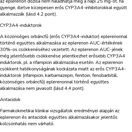
az eplerenon dózisa nem haladhatja meg a napi 25 mg-ot, ha
gyenge, illetve közepesen erős CYP3A4-inhibitorokkal együtt
alkalmazzák (lásd 4.2 pont).
CYP3A4-induktorok
A közönséges orbáncfű (erős CYP3A4-induktor) eplerenonnal
történő együttes alkalmazása az eplerenon AUC-értékének
30%-os csökkenéséhez vezetett. Az eplerenon AUC-jének
még jelentősebb csökkenése jelentkezhet erősebb CYP3A4
induktorok, pl. a rifampicin alkalmazása esetén. Az eplerenon
csökkent hatékonyságának kockázata miatt az erős CYP3A4-
induktorok (rifampicin, karbamazepin, fenitoin, fenobarbitál,
közönséges orbáncfű) eplerenonnal történő együttes
alkalmazása nem javasolt (lásd 4.4 pont).
Antacidok
Farmakokinetikai klinikai vizsgálatok eredményei alapján az
eplerenon és antacidok együttes alkalmazásakor jelentős
kölcsönhatás nem várható.