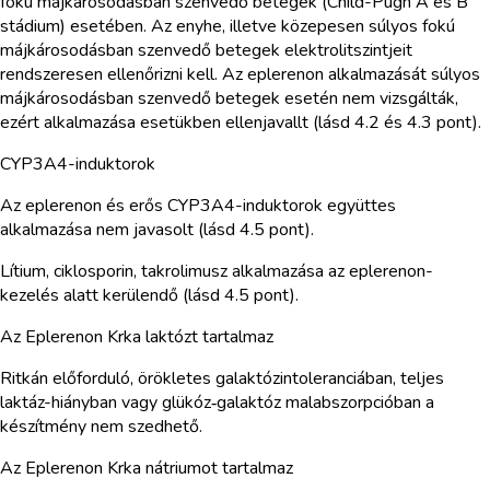
fokú májkárosodásban szenvedő betegek (Child-Pugh A és B
stádium) esetében. Az enyhe, illetve közepesen súlyos fokú
májkárosodásban szenvedő betegek elektrolitszintjeit
rendszeresen ellenőrizni kell. Az eplerenon alkalmazását súlyos
májkárosodásban szenvedő betegek esetén nem vizsgálták,
ezért alkalmazása esetükben ellenjavallt (lásd 4.2 és 4.3 pont).
CYP3A4-induktorok
Az eplerenon és erős CYP3A4-induktorok együttes
alkalmazása nem javasolt (lásd 4.5 pont).
Lítium, ciklosporin, takrolimusz alkalmazása az eplerenon-
kezelés alatt kerülendő (lásd 4.5 pont).
Az Eplerenon Krka laktózt tartalmaz
Ritkán előforduló, örökletes galaktózintoleranciában, teljes
laktáz-hiányban vagy glükóz‑galaktóz malabszorpcióban a
készítmény nem szedhető.
Az Eplerenon Krka nátriumot tartalmaz