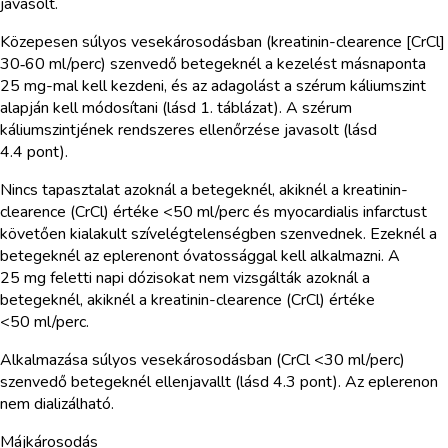
javasolt.
Közepesen súlyos vesekárosodásban (kreatinin-clearence [CrCl]
30‑60 ml/perc) szenvedő betegeknél a kezelést másnaponta
25 mg-mal kell kezdeni, és az adagolást a szérum káliumszint
alapján kell módosítani (lásd 1. táblázat). A szérum
káliumszintjének rendszeres ellenőrzése javasolt (lásd
4.4 pont).
Nincs tapasztalat azoknál a betegeknél, akiknél a kreatinin-
clearence (CrCl) értéke <50 ml/perc és myocardialis infarctust
követően kialakult szívelégtelenségben szenvednek. Ezeknél a
betegeknél az eplerenont óvatossággal kell alkalmazni. A
25 mg feletti napi dózisokat nem vizsgálták azoknál a
betegeknél, akiknél a kreatinin-clearence (CrCl) értéke
<50 ml/perc.
Alkalmazása súlyos vesekárosodásban (CrCl <30 ml/perc)
szenvedő betegeknél ellenjavallt (lásd 4.3 pont). Az eplerenon
nem dializálható.
Májkárosodás