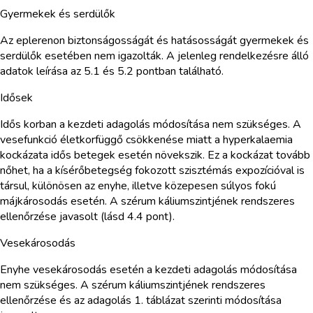
Gyermekek és serdülők
Az eplerenon biztonságosságát és hatásosságát gyermekek és
serdülők esetében nem igazolták. A jelenleg rendelkezésre álló
adatok leírása az 5.1 és 5.2 pontban található.
Idősek
Idős korban a kezdeti adagolás módosítása nem szükséges. A
vesefunkció életkorfüggő csökkenése miatt a hyperkalaemia
kockázata idős betegek esetén növekszik. Ez a kockázat tovább
nőhet, ha a kísérőbetegség fokozott szisztémás expozícióval is
társul, különösen az enyhe, illetve közepesen súlyos fokú
májkárosodás esetén. A szérum káliumszintjének rendszeres
ellenőrzése javasolt (lásd 4.4 pont).
Vesekárosodás
Enyhe vesekárosodás esetén a kezdeti adagolás módosítása
nem szükséges. A szérum káliumszintjének rendszeres
ellenőrzése és az adagolás 1. táblázat szerinti módosítása