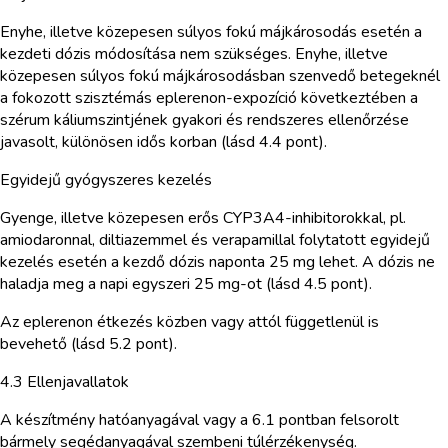
Enyhe, illetve közepesen súlyos fokú májkárosodás esetén a
kezdeti dózis módosítása nem szükséges. Enyhe, illetve
közepesen súlyos fokú májkárosodásban szenvedő betegeknél
a fokozott szisztémás eplerenon-expozíció következtében a
szérum káliumszintjének gyakori és rendszeres ellenőrzése
javasolt, különösen idős korban (lásd 4.4 pont).
Egyidejű gyógyszeres kezelés
Gyenge, illetve közepesen erős CYP3A4-inhibitorokkal, pl.
amiodaronnal, diltiazemmel és verapamillal folytatott egyidejű
kezelés esetén a kezdő dózis naponta 25 mg lehet. A dózis ne
haladja meg a napi egyszeri 25 mg-ot (lásd 4.5 pont).
Az eplerenon étkezés közben vagy attól függetlenül is
bevehető (lásd 5.2 pont).
4.3 Ellenjavallatok
A készítmény hatóanyagával vagy a 6.1 pontban felsorolt
bármely segédanyagával szembeni túlérzékenység.