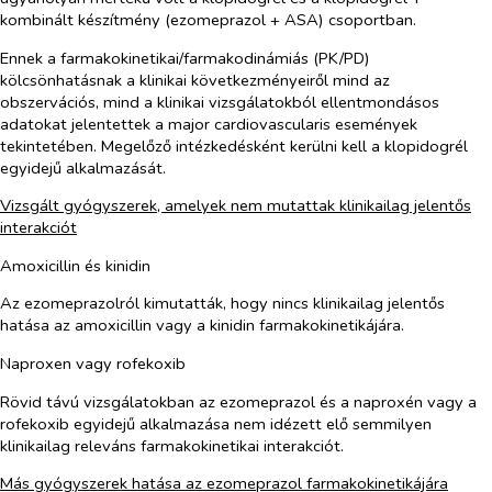
kombinált készítmény (ezomeprazol + ASA) csoportban.
Ennek a farmakokinetikai/farmakodinámiás (PK/PD)
kölcsönhatásnak a klinikai következményeiről mind az
obszervációs, mind a klinikai vizsgálatokból ellentmondásos
adatokat jelentettek a major cardiovascularis események
tekintetében. Megelőző intézkedésként kerülni kell a klopidogrél
egyidejű alkalmazását.
Vizsgált gyógyszerek, amelyek nem mutattak klinikailag jelentős
interakciót
Amoxicillin és kinidin
Az ezomeprazolról kimutatták, hogy nincs klinikailag jelentős
hatása az amoxicillin vagy a kinidin farmakokinetikájára.
Naproxen vagy rofekoxib
Rövid távú vizsgálatokban az ezomeprazol és a naproxén vagy a
rofekoxib egyidejű alkalmazása nem idézett elő semmilyen
klinikailag releváns farmakokinetikai interakciót.
Más gyógyszerek hatása az ezomeprazol farmakokinetikájára