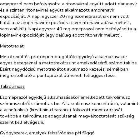
omeprazol nem befolyásolta a ritonavirral együtt adott darunavir
és a szintén ritonavirrel együtt alkalmazott amprenavir
expozícióját. A napi egyszer 20 mg ezomeprazolnak nem volt
hatása az amprenavir expozícióra (sem ritonavir adása mellett,
sem anélkül). Napi egyszer 40 mg omeprazol nem befolyásolta a
lopinavir expozícióját (egyidejűleg adott ritonavir mellett).
Metotrexát
Metotrexát és protonpumpa‑gátlók egyidejű alkalmazásakor
egyes betegeknél a metotrexátszint emelkedéséről számoltak be.
Ezért nagydózisú metotrexátot alkalmazó kezelési sémákban
megfontolható a pantoprazol átmeneti felfüggesztése.
Takrolimusz
Ezomeprazol egyidejű alkalmazásakor emelkedett takrolimusz
szérumszintről számoltak be. A takrolimusz koncentráció, valamint
a vesefunkció (kreatinin‑clearance) fokozott monitorozását,
továbbá a takrolimusz adagolásának megváltoztatását szükség
szerint kell elvégezni.
Gyógyszerek, amelyek felszívódása pH függő