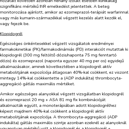
hozatalt követően azonban néhány izolált esetben klinikailag
szignifikáns mértékű INR emelkedést jelentettek. A beteg
monitorozása ajánlott, amikor az ezomeprazol‑terápiát warfarinnal
vagy más kumarin‑származékkal végzett kezelés alatt kezdik el,
vagy fejezik be.
Klopidogrél
Egészséges önkéntesekkel végzett vizsgálatok eredményei
farmakokinetikai (PK)/farmakodinámiás (PD) interakciót mutattak ki
klopidogrél (300 mg feltöltő dózis/naponta 75 mg fenntartó
dózis) és ezomeprazol (naponta egyszer 40 mg
per os
) egyidejű
alkalmazásakor, aminek következtében a klopidogrél aktív
metabolitjának expozíciója átlagosan 40%‑kal csökkent, ez viszont
mintegy 14%‑kal csökkentette a (ADP indukálta) thrombocyta-
aggregáció gátlás maximális mértéket.
Amikor egészséges alanyokkal végzett vizsgálatban klopidogrél
és ezomeprazol 20 mg + ASA 81 mg fix kombinációját
alkalmazták együtt, a monoterápiában adott klopidogrélhez
képest majdnem 40%‑kal csökkent a klopidogrél aktív
metabolitjának expozíciója. A thrombocyta-aggregáció (ADP
indukálta) gátlás maximális szintje azonban ezeknél az alanyoknál
ugyanolyan mértékű volt a klopidogrél és a klopidogrél +