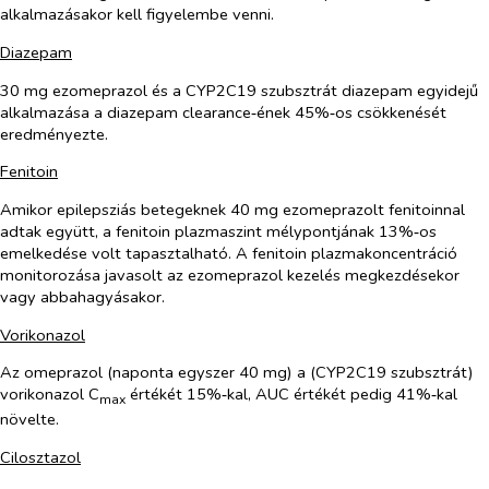
alkalmazásakor kell figyelembe venni.
Diazepam
30 mg ezomeprazol és a CYP2C19 szubsztrát diazepam egyidejű
alkalmazása a diazepam clearance‑ének 45%‑os csökkenését
eredményezte.
Fenitoin
Amikor epilepsziás betegeknek 40 mg ezomeprazolt fenitoinnal
adtak együtt, a fenitoin plazmaszint mélypontjának 13%‑os
emelkedése volt tapasztalható. A fenitoin plazmakoncentráció
monitorozása javasolt az ezomeprazol kezelés megkezdésekor
vagy abbahagyásakor.
Vorikonazol
Az omeprazol (naponta egyszer 40 mg) a (CYP2C19 szubsztrát)
vorikonazol C
értékét 15%‑kal, AUC értékét pedig 41%‑kal
max
növelte.
Cilosztazol