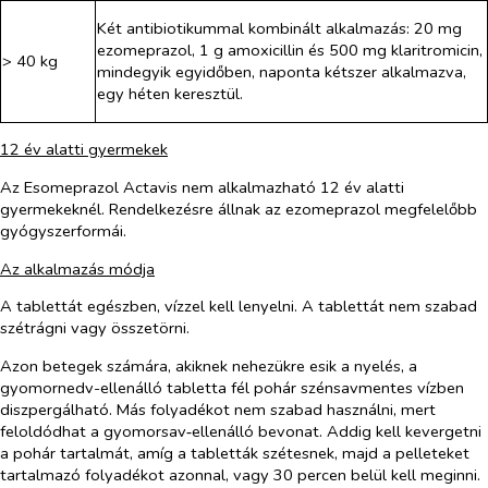
Két antibiotikummal kombinált alkalmazás: 20 mg
ezomeprazol, 1 g amoxicillin és 500 mg klaritromicin,
> 40 kg
mindegyik egyidőben, naponta kétszer alkalmazva,
egy héten keresztül.
12 év alatti gyermekek
Az Esomeprazol Actavis nem alkalmazható 12 év alatti
gyermekeknél. Rendelkezésre állnak az ezomeprazol megfelelőbb
gyógyszerformái.
Az alkalmazás módja
A tablettát egészben, vízzel kell lenyelni. A tablettát nem szabad
szétrágni vagy összetörni.
Azon betegek számára, akiknek nehezükre esik a nyelés, a
gyomornedv-ellenálló tabletta fél pohár szénsavmentes vízben
diszpergálható. Más folyadékot nem szabad használni, mert
feloldódhat a gyomorsav‑ellenálló bevonat. Addig kell kevergetni
a pohár tartalmát, amíg a tabletták szétesnek, majd a pelleteket
tartalmazó folyadékot azonnal, vagy 30 percen belül kell meginni.