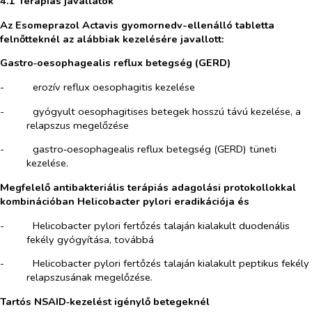
4.1 Terápiás javallatok
Az Esomeprazol Actavis gyomornedv-ellenálló tabletta
felnőtteknél az alábbiak kezelésére javallott:
Gastro‑oesophagealis reflux betegség (GERD)
-​
erozív reflux oesophagitis kezelése
-​
gyógyult oesophagitises betegek hosszú távú kezelése, a
relapszus megelőzése
-​
gastro‑oesophagealis reflux betegség (GERD) tüneti
kezelése.
Megfelelő antibakteriális terápiás adagolási protokollokkal
kombinációban
Helicobacter pylori
eradikációja és
-​
Helicobacter pylori
fertőzés talaján kialakult duodenális
fekély gyógyítása, továbbá
-​
Helicobacter pylori
fertőzés talaján kialakult peptikus fekély
relapszusának megelőzése.
Tartós NSAID‑kezelést igénylő betegeknél