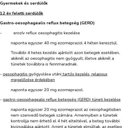
Gyermekek és serdülők
12 év feletti serdülők
Gastro‑oesophagealis reflux betegség (GERD)
-​
erozív reflux oesophagitis kezelése
naponta egyszer 40 mg ezomeprazol 4 héten keresztül.
További 4 hetes kezelés ajánlott azon betegek esetében,
akiknél az oesophagitis nem gyógyult, illetve akiknél a
tünetek továbbra is fennmaradnak.
-
oesophagitis
gyógyulása utáni
tartós kezelés, relapsus
megelőzése érdekében
naponta egyszer 20 mg ezomeprazol.
-
gastro-oesophagealis reflux betegség (GERD) tüneti kezelése
naponta egyszer 20 mg ezomeprazol az oesophagitisben
nem szenvedő betegek számára. Amennyiben a tünetek
kontrollja nem érhető el 4 hét elteltével, a beteg további
kivizsgálása ajánlott. Amint a tünetek elmúltak, az esetleg