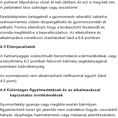
A poharat félpohárnyi vízzel át kell öblíteni, és ezt is meg kell inni.
A pelleteket tilos szétrágni vagy összetörni!
Nyelésképtelen betegeknél a gyomornedv-ellenálló tabletta
szénsavmentes vízben diszpergálható és gyomorszondán át
adható. Fontos ellenőrizni, hogy a kiválasztott fecskendő és
szonda megfelelő‑e a beavatkozáshoz. Az elkészítésre és
alkalmazásra vonatkozó utasításokat lásd a 6.6 pontban.
4.3 Ellenjavallatok
A hatóanyaggal, szubsztituált benzimidazol‑származékokkal, vagy
a készítmény 6.1 pontban felsorolt bármely segédanyagával
szembeni túlérzékenység.
Az ezomeprazol nem alkalmazható nelfinavirral együtt (lásd
4.5 pont).
4.4 Különleges figyelmeztetések és az alkalmazással
kapcsolatos óvintézkedések
Gyomorfekély gyanúja vagy megléte esetén bármilyen
figyelmeztető tünet (pl. jelentős nem szándékos fogyás, visszatérő
hányás, dysphagia, haematemesis vagy melaena) jelentkezésekor,