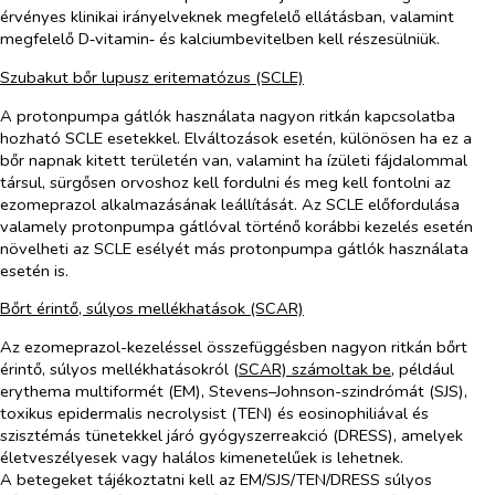
érvényes klinikai irányelveknek megfelelő ellátásban, valamint
megfelelő D‑vitamin‑ és kalciumbevitelben kell részesülniük.
Szubakut bőr lupusz eritematózus (SCLE)
A protonpumpa gátlók használata nagyon ritkán kapcsolatba
hozható SCLE esetekkel. Elváltozások esetén, különösen ha ez a
bőr napnak kitett területén van, valamint ha ízületi fájdalommal
társul, sürgősen orvoshoz kell fordulni és meg kell fontolni az
ezomeprazol alkalmazásának leállítását. Az SCLE előfordulása
valamely protonpumpa gátlóval történő korábbi kezelés esetén
növelheti az SCLE esélyét más protonpumpa gátlók használata
esetén is.
Bőrt érintő, súlyos mellékhatások (SCAR)
Az ezomeprazol-kezeléssel összefüggésben nagyon ritkán bőrt
érintő, súlyos mellékhatásokról (
SCAR) számoltak be
, például
erythema multiformét (EM), Stevens–Johnson-szindrómát (SJS),
toxikus epidermalis necrolysist (TEN) és eosinophiliával és
szisztémás tünetekkel járó gyógyszerreakció (DRESS), amelyek
életveszélyesek vagy halálos kimenetelűek is lehetnek.
A betegeket tájékoztatni kell az EM/SJS/TEN/DRESS súlyos