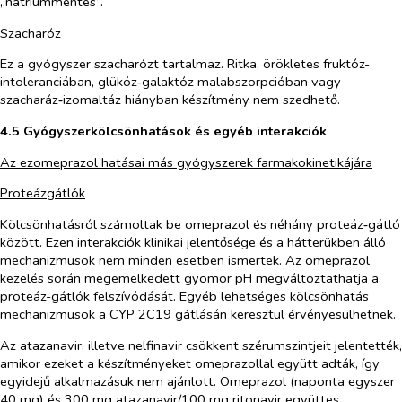
„nátriummentes”.
Szacharóz
Ez a gyógyszer szacharózt tartalmaz. Ritka, örökletes fruktóz-
intoleranciában, glükóz‑galaktóz malabszorpcióban vagy
szacharáz‑izomaltáz hiányban készítmény nem szedhető.
4.5 Gyógyszerkölcsönhatások és egyéb interakciók
Az ezomeprazol hatásai más gyógyszerek farmakokinetikájára
Proteázgátlók
Kölcsönhatásról számoltak be omeprazol és néhány proteáz‑gátló
között. Ezen interakciók klinikai jelentősége és a hátterükben álló
mechanizmusok nem minden esetben ismertek. Az omeprazol
kezelés során megemelkedett gyomor pH megváltoztathatja a
proteáz-gátlók felszívódását. Egyéb lehetséges kölcsönhatás
mechanizmusok a CYP 2C19 gátlásán keresztül érvényesülhetnek.
Az atazanavir, illetve nelfinavir csökkent szérumszintjeit jelentették,
amikor ezeket a készítményeket omeprazollal együtt adták, így
egyidejű alkalmazásuk nem ajánlott. Omeprazol (naponta egyszer
40 mg) és 300 mg atazanavir/100 mg ritonavir együttes