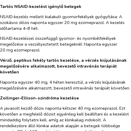
Tartós NSAID‑kezelést igénylő betegek
NSAID‑kezelés mellett kialakult gyomorfekélyek gyógyítása: A
szokásos dózis naponta egyszer 20 mg ezomeprazol. A kezelés
időtartama 4–8 hét.
NSAID‑kezeléssel összefüggő gyomor‑ és nyombélfekélyek
megelőzése a veszélyeztetett betegeknél: Naponta egyszer
20 mg ezomeprazol.
Vérző, peptikus fekély tartós kezelése, a vérzés kiújulásának
megelőzésére alkalmazott, bevezető intravénás terápiát
követően
Naponta egyszer 40 mg, 4 héten keresztül, a vérzés kiújulásának
megelőzésére alkalmazott, bevezető intravénás terápiát követően.
Zollinger–Ellison-szindróma kezelése
A javasolt kezdő dózis naponta kétszer 40 mg ezomeprazol. Ezt
követően a megfelelő dózist egyénileg kell beállítani és a kezelést
mindaddig folytatni kell, amíg az klinikailag indokolt. A
rendelkezésre álló klinikai adatok alapján a betegek többsége