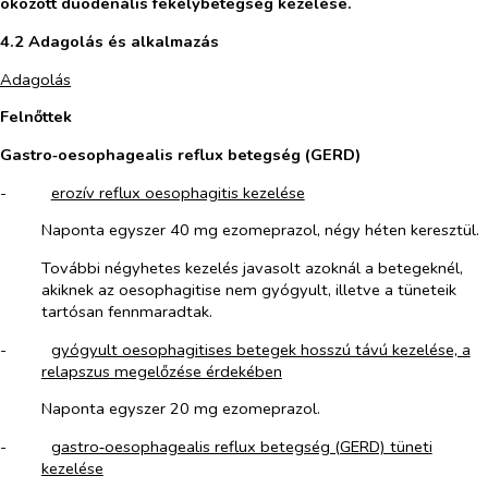
okozott duodenális fekélybetegség kezelése.
4.2 Adagolás és alkalmazás
Adagolás
Felnőttek
Gastro‑oesophagealis reflux betegség (GERD)
-​
erozív reflux oesophagitis kezelése
Naponta egyszer 40 mg ezomeprazol, négy héten keresztül.
További négyhetes kezelés javasolt azoknál a betegeknél,
akiknek az oesophagitise nem gyógyult, illetve a tüneteik
tartósan fennmaradtak.
-​
gyógyult oesophagitises betegek hosszú távú kezelése, a
relapszus megelőzése érdekében
Naponta egyszer 20 mg ezomeprazol.
-​
gastro‑oesophagealis reflux betegség (GERD) tüneti
kezelése