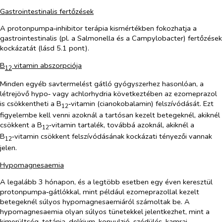
Gastrointestinalis fertőzések
A protonpumpa‑inhibitor terápia kismértékben fokozhatja a
gastrointestinalis (pl. a
Salmonella
és a
Campylobacter
) fertőzések
kockázatát (lásd 5.1 pont).
B
vitamin abszorpciója
12
Minden egyéb savtermelést gátló gyógyszerhez hasonlóan, a
létrejövő hypo‑ vagy achlorhydria következtében az ezomeprazol
is csökkentheti a B
‑vitamin (cianokobalamin) felszívódását. Ezt
12
figyelembe kell venni azoknál a tartósan kezelt betegeknél, akiknél
csökkent a B
‑vitamin tartalék, továbbá azoknál, akiknél a
12
B
‑vitamin csökkent felszívódásának kockázati tényezői vannak
12
jelen.
Hypomagnesaemia
A legalább 3 hónapon, és a legtöbb esetben egy éven keresztül
protonpumpa‑gátlókkal, mint például ezomeprazollal kezelt
betegeknél súlyos hypomagnesaemiáról számoltak be. A
hypomagnesaemia olyan súlyos tünetekkel jelentkezhet, mint a
kimerültség, tetánia, delírium, konvulzió, szédülés, kamrai