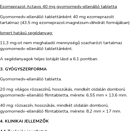
Esomeprazol Actavis 40 mg gyomornedv‑ellenálló tabletta
Gyomornedv‑ellenálló tablettánként 40 mg ezomeprazolt
tartalmaz (43,5 mg ezomeprazol‑magnézium‑dihidrát formájában)
Ismert hatású segédanyag:
11,3 mg‑ot nem meghaladó mennyiségű szacharózt tartalmaz
gyomornedv-ellenálló tablettánként.
A segédanyagok teljes listáját lásd a 6.1 pontban.
3. GYÓGYSZERFORMA
Gyomornedv‑ellenálló tabletta.
20 mg: világos rózsaszínű, hosszúkás, mindkét oldalán domború
gyomornedv-ellenálló filmtabletta, mérete: 6,55 mm × 13,6 mm.
40 mg: rózsaszín, hosszúkás, mindkét oldalán domború,
gyomornedv-ellenálló filmtabletta, mérete: 8,2 mm × 17 mm.
4. KLINIKAI JELLEMZŐK