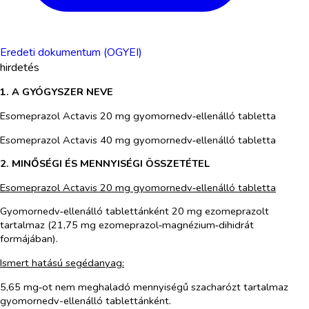
Eredeti dokumentum (OGYEI)
hirdetés
1. A GYÓGYSZER NEVE
Esomeprazol Actavis 20 mg gyomornedv‑ellenálló tabletta
Esomeprazol Actavis 40 mg gyomornedv‑ellenálló tabletta
2. MINŐSÉGI ÉS MENNYISÉGI ÖSSZETÉTEL
Esomeprazol Actavis 20 mg gyomornedv‑ellenálló tabletta
Gyomornedv‑ellenálló tablettánként 20 mg ezomeprazolt
tartalmaz (21,75 mg ezomeprazol‑magnézium‑dihidrát
formájában).
Ismert hatású segédanyag:
5,65 mg‑ot nem meghaladó mennyiségű szacharózt tartalmaz
gyomornedv-ellenálló tablettánként.