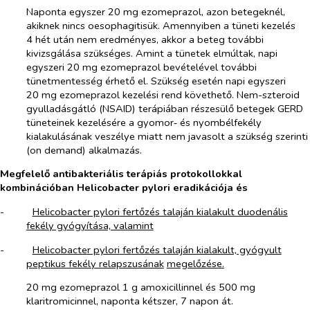
Naponta egyszer 20 mg ezomeprazol, azon betegeknél,
akiknek nincs oesophagitisük. Amennyiben a tüneti kezelés
4 hét után nem eredményes, akkor a beteg további
kivizsgálása szükséges. Amint a tünetek elmúltak, napi
egyszeri 20 mg ezomeprazol bevételével további
tünetmentesség érhető el. Szükség esetén napi egyszeri
20 mg ezomeprazol kezelési rend követhető. Nem-szteroid
gyulladásgátló (NSAID) terápiában részesülő betegek GERD
tüneteinek kezelésére a gyomor‑ és nyombélfekély
kialakulásának veszélye miatt nem javasolt a szükség szerinti
(on demand) alkalmazás.
Megfelelő antibakteriális terápiás protokollokkal
kombinációban Helicobacter pylori eradikációja és
-​
Helicobacter pylori
fertőzés talaján kialakult duodenális
fekély gyógyítása, valamint
-​
Helicobacter pylori
fertőzés talaján kialakult, gyógyult
peptikus fekély relapszusának
megelőzése.
20 mg ezomeprazol 1 g amoxicillinnel és 500 mg
klaritromicinnel, naponta kétszer, 7 napon át.