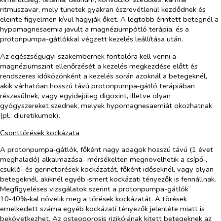
ritmuszavar, mely tünetek gyakran észrevétlenül kezdődnek és
eleinte figyelmen kívül hagyják őket. A legtöbb érintett betegnél a
hypomagnesaemia javult a magnéziumpótló terápia, és a
protonpumpa-gátlókkal végzett kezelés leállítása után.
Az egészségügyi szakembernek fontolóra kell venni a
magnéziumszint ellenőrzését a kezelés megkezdése előtt és
rendszeres időközönként a kezelés során azoknál a betegeknél,
akik várhatóan hosszú távú protonpumpa‑gátló terápiában
részesülnek, vagy egyidejűleg digoxint, illetve olyan
gyógyszereket szednek, melyek hypomagnesaemiát okozhatnak
(pl.: diuretikumok).
Csonttörések kockázata
A protonpumpa‑gátlók, főként nagy adagok hosszú távú (1 évet
meghaladó) alkalmazása- mérsékelten megnövelhetik a csípő‑,
csukló‑ és gerinctörések kockázatát, főként időseknél, vagy olyan
betegeknél, akiknél egyéb ismert kockázati tényezők is fennállnak.
Megfigyeléses vizsgálatok szerint a protonpumpa-gátlók
10‑40%‑kal növelik meg a törések kockázatát. A törések
emelkedett száma egyéb kockázati tényezők jelenléte miatt is
bekövetkezhet. Az osteoporosis rizikójának kitett betegeknek az