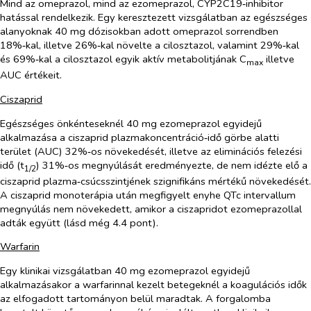
Mind az omeprazol, mind az ezomeprazol, CYP2C19‑inhibitor
hatással rendelkezik. Egy keresztezett vizsgálatban az egészséges
alanyoknak 40 mg dózisokban adott omeprazol sorrendben
18%‑kal, illetve 26%‑kal növelte a cilosztazol, valamint 29%‑kal
és 69%‑kal a cilosztazol egyik aktív metabolitjának C
illetve
max
AUC értékeit.
Ciszaprid
Egészséges önkénteseknél 40 mg ezomeprazol egyidejű
alkalmazása a ciszaprid plazmakoncentráció‑idő görbe alatti
terület (AUC) 32%‑os növekedését, illetve az eliminációs felezési
idő (t
) 31%‑os megnyúlását eredményezte, de nem idézte elő a
1/2
ciszaprid plazma‑csúcsszintjének szignifikáns mértékű növekedését.
A ciszaprid monoterápia után megfigyelt enyhe QTc intervallum
megnyúlás nem növekedett, amikor a ciszapridot ezomeprazollal
adták együtt (lásd még 4.4 pont).
Warfarin
Egy klinikai vizsgálatban 40 mg ezomeprazol egyidejű
alkalmazásakor a warfarinnal kezelt betegeknél a koagulációs idők
az elfogadott tartományon belül maradtak. A forgalomba