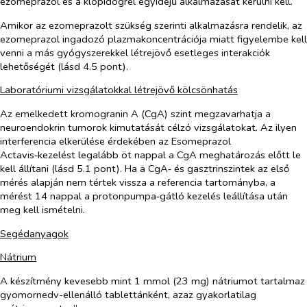
ezomeprazol és a klopidogrél egyidejű alkalmazását kerülni kell.
Amikor az ezomeprazolt szükség szerinti alkalmazásra rendelik, az
ezomeprazol ingadozó plazmakoncentrációja miatt figyelembe kell
venni a más gyógyszerekkel létrejövő esetleges interakciók
lehetőségét (lásd 4.5 pont).
Laboratóriumi vizsgálatokkal létrejövő kölcsönhatás
Az emelkedett kromogranin A (CgA) szint megzavarhatja a
neuroendokrin tumorok kimutatását célzó vizsgálatokat. Az ilyen
interferencia elkerülése érdekében az Esomeprazol
Actavis‑kezelést legalább öt nappal a CgA meghatározás előtt le
kell állítani (lásd 5.1 pont). Ha a
CgA‑ és gasztrinszintek
az első
mérés alapján
nem tértek vissza a referencia tartományba, a
mérést 14 nappal a protonpumpa‑gátló kezelés leállítása után
meg kell ismételni.
Segédanyagok
Nátrium
A készítmény kevesebb mint 1 mmol (23 mg) nátriumot tartalmaz
gyomornedv-ellenálló tablettánként, azaz gyakorlatilag