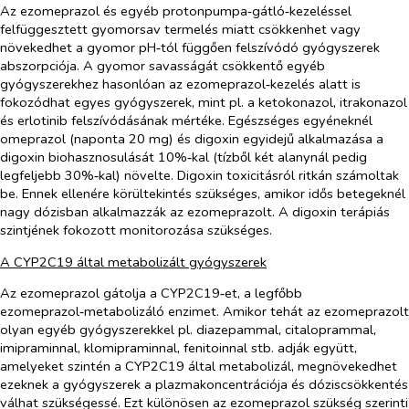
Az ezomeprazol és egyéb protonpumpa‑gátló‑kezeléssel
felfüggesztett gyomorsav termelés miatt csökkenhet vagy
növekedhet a gyomor pH‑tól függően felszívódó gyógyszerek
abszorpciója. A gyomor savasságát csökkentő egyéb
gyógyszerekhez hasonlóan az ezomeprazol‑kezelés alatt is
fokozódhat egyes gyógyszerek, mint pl. a ketokonazol, itrakonazol
és erlotinib felszívódásának mértéke. Egészséges egyéneknél
omeprazol (naponta 20 mg) és digoxin egyidejű alkalmazása a
digoxin biohasznosulását 10%‑kal (tízből két alanynál pedig
legfeljebb 30%‑kal) növelte. Digoxin toxicitásról ritkán számoltak
be. Ennek ellenére körültekintés szükséges, amikor idős betegeknél
nagy dózisban alkalmazzák az ezomeprazolt. A digoxin terápiás
szintjének fokozott monitorozása szükséges.
A CYP2C19 által metabolizált gyógyszerek
Az ezomeprazol gátolja a CYP2C19‑et, a legfőbb
ezomeprazol‑metabolizáló enzimet. Amikor tehát az ezomeprazolt
olyan egyéb gyógyszerekkel pl. diazepammal, citaloprammal,
imipraminnal, klomipraminnal, fenitoinnal stb. adják együtt,
amelyeket szintén a CYP2C19 által metabolizál, megnövekedhet
ezeknek a gyógyszerek a plazmakoncentrációja és dóziscsökkentés
válhat szükségessé. Ezt különösen az ezomeprazol szükség szerinti