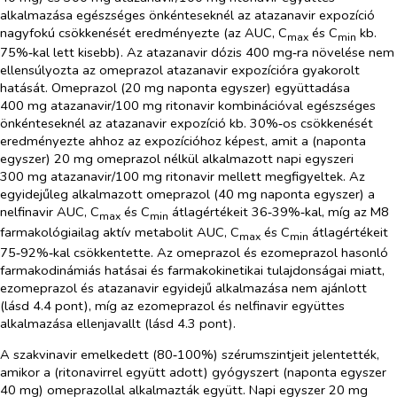
alkalmazása egészséges önkénteseknél az atazanavir expozíció
nagyfokú csökkenését eredményezte (az AUC, C
és C
kb.
max
min
75%‑kal lett kisebb). Az atazanavir dózis 400 mg‑ra növelése nem
ellensúlyozta az omeprazol atazanavir expozícióra gyakorolt
hatását. Omeprazol (20 mg naponta egyszer) együttadása
400 mg atazanavir/100 mg ritonavir kombinációval egészséges
önkénteseknél az atazanavir expozíció kb. 30%‑os csökkenését
eredményezte ahhoz az expozícióhoz képest, amit a (naponta
egyszer) 20 mg omeprazol nélkül alkalmazott napi egyszeri
300 mg atazanavir/100 mg ritonavir mellett megfigyeltek. Az
egyidejűleg alkalmazott omeprazol (40 mg naponta egyszer) a
nelfinavir AUC, C
és C
átlagértékeit 36‑39%‑kal, míg az M8
max
min
farmakológiailag aktív metabolit AUC, C
és C
átlagértékeit
max
min
75‑92%‑kal csökkentette. Az omeprazol és ezomeprazol hasonló
farmakodinámiás hatásai és farmakokinetikai tulajdonságai miatt,
ezomeprazol és atazanavir egyidejű alkalmazása nem ajánlott
(lásd 4.4 pont), míg az ezomeprazol és nelfinavir együttes
alkalmazása ellenjavallt (lásd 4.3 pont).
A szakvinavir emelkedett (80‑100%) szérumszintjeit jelentették,
amikor a (ritonavirrel együtt adott) gyógyszert (naponta egyszer
40 mg) omeprazollal alkalmazták együtt. Napi egyszer 20 mg