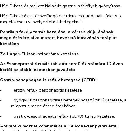
NSAID‑kezelés mellett kialakult gastricus fekélyek gyógyítása
NSAID‑kezeléssel összefüggő gastricus és duodenalis fekélyek
megelőzése a veszélyeztetett betegeknél.
Peptikus fekély tartós kezelése, a vérzés kiújulásának
megelőzésére alkalmazott, bevezető intravénás terápiát
követően
Zollinger–Ellison-szindróma kezelése
Az Esomeprazol Actavis tabletta serdülők számára 12 éves
kortól az alábbi esetekben javallott:
Gastro‑oesophagealis reflux betegség (GERD)
-​
erozív reflux oesophagitis kezelése
-​
gyógyult oesophagitises betegek hosszú távú kezelése, a
relapszus megelőzése érdekében
-​
gastro‑oesophagealis reflux (GERD) tüneti kezelése.
Antibiotikumokkal kombinálva a
Helicobacter pylori
által