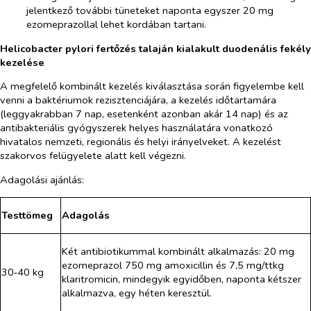
jelentkező további tüneteket naponta egyszer 20 mg
ezomeprazollal lehet kordában tartani.
Helicobacter pylori
fertőzés talaján kialakult duodenális fekély
kezelése
A megfelelő kombinált kezelés kiválasztása során figyelembe kell
venni a baktériumok rezisztenciájára, a kezelés időtartamára
(leggyakrabban 7 nap, esetenként azonban akár 14 nap) és az
antibakteriális gyógyszerek helyes használatára vonatkozó
hivatalos nemzeti, regionális és helyi irányelveket. A kezelést
szakorvos felügyelete alatt kell végezni.
Adagolási ajánlás:
Testtömeg
Adagolás
Két antibiotikummal kombinált alkalmazás: 20 mg
ezomeprazol 750 mg amoxicillin és 7,5 mg/ttkg
30‑40 kg
klaritromicin, mindegyik egyidőben, naponta kétszer
alkalmazva, egy héten keresztül.