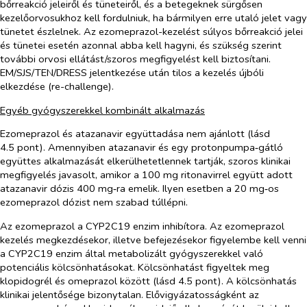
bőrreakció jeleiről és tüneteiről, és a betegeknek sürgősen
kezelőorvosukhoz kell fordulniuk, ha bármilyen erre utaló jelet vagy
tünetet észlelnek. Az ezomeprazol-kezelést súlyos bőrreakció jelei
és tünetei esetén azonnal abba kell hagyni, és szükség szerint
további orvosi ellátást/szoros megfigyelést kell biztosítani.
EM/SJS/TEN/DRESS jelentkezése után tilos a kezelés újbóli
elkezdése (re-challenge).
Egyéb gyógyszerekkel kombinált alkalmazás
Ezomeprazol és atazanavir együttadása nem ajánlott (lásd
4.5 pont). Amennyiben atazanavir és egy protonpumpa‑gátló
együttes alkalmazását elkerülhetetlennek tartják, szoros klinikai
megfigyelés javasolt, amikor a 100 mg ritonavirrel együtt adott
atazanavir dózis 400 mg‑ra emelik. Ilyen esetben a 20 mg‑os
ezomeprazol dózist nem szabad túllépni.
Az ezomeprazol a CYP2C19 enzim inhibítora. Az ezomeprazol
kezelés megkezdésekor, illetve befejezésekor figyelembe kell venni
a CYP2C19 enzim által metabolizált gyógyszerekkel való
potenciális kölcsönhatásokat. Kölcsönhatást figyeltek meg
klopidogrél és omeprazol között (lásd 4.5 pont). A kölcsönhatás
klinikai jelentősége bizonytalan. Elővigyázatosságként az