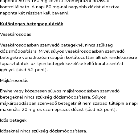
naponta 80 és 160 mg közötti ezomeprazol dózissal
kontrollálható. A napi 80 mg‑nál nagyobb dózist elosztva,
naponta két részben kell bevenni.
Különleges betegpopulációk
Vesekárosodás
Vesekárosodásban szenvedő betegeknél nincs szükség
dózismódosításra. Mivel súlyos vesekárosodásban szenvedő
betegekre vonatkozóan csupán korlátozottan állnak rendelkezésre
tapasztalatok, az ilyen betegek kezelése kellő körültekintést
igényel (lásd 5.2 pont).
Májkárosodás
Enyhe vagy közepesen súlyos májkárosodásban szenvedő
betegeknél nincs szükség dózismódosításra. Súlyos
májkárosodásban szenvedő betegeknél nem szabad túllépni a napi
maximális 20 mg‑os ezomeprazol dózist (lásd 5.2 pont).
Idős betegek
Időseknél nincs szükség dózismódosításra.