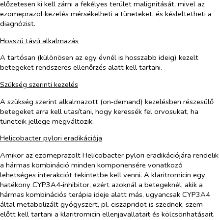
előzetesen ki kell zárni a fekélyes terület malignitását, mivel az
ezomeprazol kezelés mérsékelheti a tüneteket, és késleltetheti a
diagnózist.
Hosszú távú alkalmazás
A tartósan (különösen az egy évnél is hosszabb ideig) kezelt
betegeket rendszeres ellenőrzés alatt kell tartani.
Szükség szerinti kezelés
A szükség szerint alkalmazott (on‑demand) kezelésben részesülő
betegeket arra kell utasítani, hogy keressék fel orvosukat, ha
tüneteik jellege megváltozik.
Helicobacter pylori
eradikációja
Amikor az ezomeprazolt
Helicobacter pylori
eradikációjára rendelik
a hármas kombináció minden komponensére vonatkozó
lehetséges interakciót tekintetbe kell venni. A klaritromicin egy
hatékony CYP3A4‑inhibitor, ezért azoknál a betegeknél, akik a
hármas kombinációs terápia ideje alatt más, ugyancsak CYP3A4
által metabolizált gyógyszert, pl. ciszapridot is szednek, szem
előtt kell tartani a klaritromicin ellenjavallatait és kölcsönhatásait.