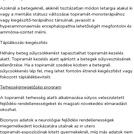
Azoknál a betegeknél, akiknél tisztázatlan módon letargia alakul ki
vagy a mentális státusz változásai topiramát‑monoterápiához
vagy kiegészítő‑terápiához társulnak, javasolt a
hyperammonaemiás encephalopathia lehetőségét megfontolni és
ammónia‑szintet mérni.
Táplálkozás-kiegészítés
Néhány beteg súlycsökkenést tapasztalhat topiramát‑kezelés
alatt. Topiramát kezelés alatt ajánlott a betegek súlyvesztésének
ellenőrzése. Ha a topiramát szedése közben a betegnél
súlycsökkenés lép fel, meg lehet fontolni étrendi kiegészítést vagy
fokozott táplálékbevitelt.
Terhességmegelőzési program
A topiramát terhesség alatti alkalmazása súlyos veleszületett
fejlődési rendellenességeket és magzati növekedési elmaradást
okozhat.
Bizonyos adatok a neurológiai fejlődési rendellenességek
megemelkedett kockázatára utalnak az
in utero
topiramát‑expozíciónak kitett gyermekeknél, míg más adatok nem