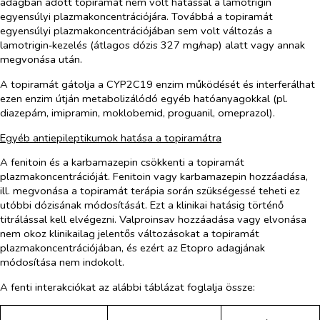
adagban adott topiramát nem volt hatással a lamotrigin
egyensúlyi plazmakoncentrációjára. Továbbá a topiramát
egyensúlyi plazmakoncentrációjában sem volt változás a
lamotrigin‑kezelés (átlagos dózis 327 mg/nap) alatt vagy annak
megvonása után.
A topiramát gátolja a CYP2C19 enzim működését és interferálhat
ezen enzim útján metabolizálódó egyéb hatóanyagokkal (pl.
diazepám, imipramin, moklobemid, proguanil, omeprazol).
Egyéb antiepileptikumok hatása a topiramátra
A fenitoin és a karbamazepin csökkenti a topiramát
plazmakoncentrációját. Fenitoin vagy karbamazepin hozzáadása,
ill. megvonása a topiramát terápia során szükségessé teheti ez
utóbbi dózisának módosítását. Ezt a klinikai hatásig történő
titrálással kell elvégezni. Valproinsav hozzáadása vagy elvonása
nem okoz klinikailag jelentős változásokat a topiramát
plazmakoncentrációjában, és ezért az Etopro adagjának
módosítása nem indokolt.
A fenti interakciókat az alábbi táblázat foglalja össze: