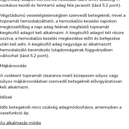
szokásos kezdő és fenntartó adag fele javasolt (lásd 5.2 pont).
Végstádiumú veseelégtelenségben szenvedő betegeknél, mivel a
topiramát hemodializálható, a hemodialízis kezelési napokon
megközelítőleg a napi adag felének megfelelő topiramát
kiegészítő adagot kell alkalmazni. A kiegészítő adagot két részre
osztva, a hemodialízis kezelés megkezdése előtt és befejezése
után kell adni. A kiegészítő adag nagysága az alkalmazott
hemodializáló berendezés tulajdonságainak függvényében
változhat (lásd 5.2 pont).
Májkárosodás
A csökkent topiramát clearance miatt közepesen súlyos vagy
súlyos májkárosodásban szenvedő betegeknél elővigyázatosan
kell alkalmazni.
Idősek
Idős betegeknél nincs szükség adagmódosításra, amennyiben a
vesefunkció ép.
Az alkalmazás módja