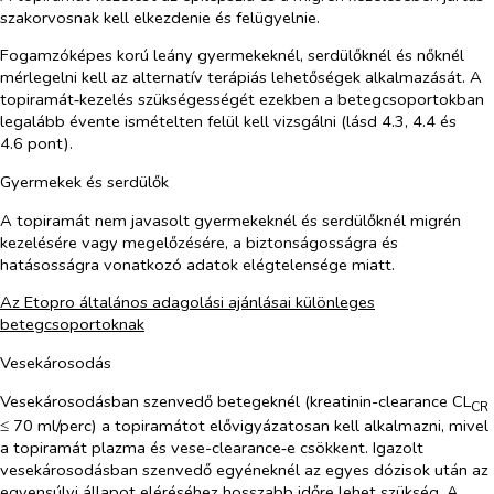
szakorvosnak kell elkezdenie és felügyelnie.
Fogamzóképes korú leány gyermekeknél, serdülőknél és nőknél
mérlegelni kell az alternatív terápiás lehetőségek alkalmazását. A
topiramát‑kezelés szükségességét ezekben a betegcsoportokban
legalább évente ismételten felül kell vizsgálni (lásd 4.3, 4.4 és
4.6 pont).
Gyermekek és serdülők
A topiramát nem javasolt gyermekeknél és serdülőknél migrén
kezelésére vagy megelőzésére, a biztonságosságra és
hatásosságra vonatkozó adatok elégtelensége miatt.
Az Etopro általános adagolási ajánlásai különleges
betegcsoportoknak
Vesekárosodás
Vesekárosodásban szenvedő betegeknél (kreatinin-clearance CL
CR
≤ 70 ml/perc) a topiramátot elővigyázatosan kell alkalmazni, mivel
a topiramát plazma és vese-clearance‑e csökkent. Igazolt
vesekárosodásban szenvedő egyéneknél az egyes dózisok után az
egyensúlyi állapot eléréséhez hosszabb időre lehet szükség. A