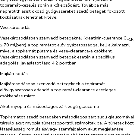
topiramát‑kezelés során a kőképződést. Továbbá más,
nephrolithiasist okozó gyógyszereket szedő betegek fokozott
kockázatnak lehetnek kitéve.
Vesekárosodás
Vesekárosodásban szenvedő betegeknél (kreatinin-clearance CL
CR
≤ 70 ml/perc) a topiramátot elővigyázatossággal kell alkalmazni,
mivel a topiramát plazma és vese-clearance‑e csökkent.
Vesekárosodásban szenvedő betegek esetén a specifikus
adagolási javaslatot lásd 4.2 pontban.
Májkárosodás
Májkárosodásban szenvedő betegeknek a topiramát
elővigyázatosan adandó a topiramát‑clearance esetleges
csökkenése miatt.
Akut myopia és másodlagos zárt zugú glaucoma
Topiramátot szedő betegeken másodlagos zárt zugú glaucomával
társuló akut myopia tünetcsoportról számoltak be. A tünetek közt
látásélesség romlás és/vagy szemfájdalom akut megjelenése
szerepel. Szemvizsgálati eredmények között szerepelhet myopia,