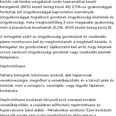
Kettős vak klinikai vizsgálatok során topiramáttal kezelt
betegeknél (8652 kezelt beteg közül 46) 0,5%‑os gyakorisággal
fordultak elő öngyilkossággal kapcsolatos események
(öngyilkossággal foglalkozó gondolat, öngyilkossági kísérletek és
öngyilkosság), mely megközelítőleg 3‑szor magasabb gyakoriság,
mint a placebóval kezelteknél (0,2%, 4045 kezelt beteg közül 8).
A betegeket ezért az öngyilkossági gondolatok és viselkedés
jeleire monitorozni kell és megfontolandó a megfelelő kezelés. A
betegeket (és gondozóikat) tájékoztatni kell arról, hogy kérjenek
orvosi tanácsot öngyilkossági gondolat vagy viselkedés jeleinek
felléptekor.
Nephrolithiasis
Néhány betegnél, különösen azoknál, akik hajlamosak
vesekövességre, megnőhet a vesekőképződés és a társult jelek és
tünetek, mint a vesegörcs, vesetájéki- vagy lágyéki fájdalom,
kockázata.
Nephrolithiasis kockázati tényezői közt szerepel korábbi
vesekőképződés, a családban előforduló nephrolithiasis és
hypercalciuria (lásd alább - Metabolikus acidózis). Ezen kockázati
tényezők egyike sem tudja megbízhatóan előre jelezni a