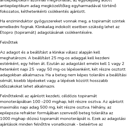
antiepileptikum adag megközelítőleg egyharmadával történő
fokozatos, kéthetenkénti csökkentés ajánlott.
Ha enziminduktor gyógyszereket vonnak meg, a topiramát szintek
emelkedni fognak. Klinikailag indokolt esetben szükség lehet az
Etopro (topiramát) adagolásának csökkentésére.
Felnőttek
Az adagot és a beállítást a klinikai válasz alapján kell
meghatározni. A beállítást 25 mg‑os adaggal kell kezdeni
esténként, egy héten át. Ezután az adagolást emelni kell 1 vagy 2
hetenként napi 25 vagy 50 mg-os lépésenként, két részre osztott
adagokban alkalmazva. Ha a beteg nem képes tolerálni a beállítási
sémát, kisebb lépéseket vagy a lépések között hosszabb
időszakokat lehet alkalmazni.
Felnőtteknél az ajánlott kezdeti, céldózis topiramát
monoterápiában 100 –200 mg/nap, két részre osztva. Az ajánlott
maximális napi adag 500 mg, két részre osztva. Néhány, az
epilepszia refrakter formájában szenvedő beteg tolerálta az
1000 mg/nap dózisú topiramát monoterápiát is. Ezek az adagolási
ajánlások minden felnőttre vonatkoznak - beleértve az