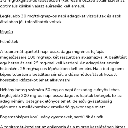
1‑3 mg/ttkg/nap‑os lépésekben (két részre osztva alkalmazva) az
optimális klinikai válasz eléréséig kell emelni.
Legfeljebb 30 mg/ttkg/nap‑os napi adagokat vizsgáltak és azok
általában jól tolerálhatók voltak.
Migrén
Felnőttek
A topiramát ajánlott napi összadagja migrénes fejfájás
megelőzésére 100 mg/nap, két részletben alkalmazva. A beállítást
egy héten át esti 25 mg‑mal kell kezdeni. Az adagolást ezután
hetenként 25 mg/nap‑os lépésekben kell emelni. Ha a beteg nem
képes tolerálni a beállítási sémát, a dózismódosítások között
hosszabb időszakot lehet alkalmazni.
Néhány beteg számára 50 mg‑os napi összadag előnyös lehet.
Legfeljebb 200 mg‑os napi összadagot is kaptak betegek. Ez az
adag néhány betegnek előnyös lehet, de elővigyázatosság
ajánlatos a mellékhatások emelkedő gyakorisága miatt.
Fogamzóképes korú leány gyermekek, serdülők és nők
A topiramát‑kezelést az epilepszia és a migrén kezelésében jártas