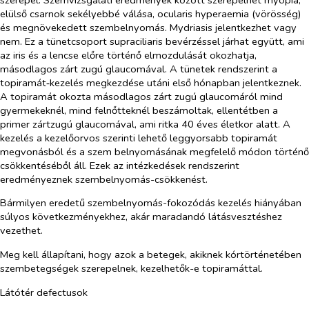
elülső csarnok sekélyebbé válása, ocularis hyperaemia (vörösség)
és megnövekedett szembelnyomás. Mydriasis jelentkezhet vagy
nem. Ez a tünetcsoport supraciliaris bevérzéssel járhat együtt, ami
az iris és a lencse előre történő elmozdulását okozhatja,
másodlagos zárt zugú glaucomával. A tünetek rendszerint a
topiramát‑kezelés megkezdése utáni első hónapban jelentkeznek.
A topiramát okozta másodlagos zárt zugú glaucomáról mind
gyermekeknél, mind felnőtteknél beszámoltak, ellentétben a
primer zártzugú glaucomával, ami ritka 40 éves életkor alatt. A
kezelés a kezelőorvos szerinti lehető leggyorsabb topiramát
megvonásból és a szem belnyomásának megfelelő módon történő
csökkentéséből áll. Ezek az intézkedések rendszerint
eredményeznek szembelnyomás-csökkenést.
Bármilyen eredetű szembelnyomás-fokozódás kezelés hiányában
súlyos következményekhez, akár maradandó látásvesztéshez
vezethet.
Meg kell állapítani, hogy azok a betegek, akiknek kórtörténetében
szembetegségek szerepelnek, kezelhetők-e topiramáttal.
Látótér defectusok