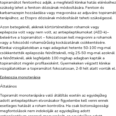
topiramátot fenitoinhoz adják, a megfelelő klinikai hatás eléréséhez
szükség lehet a fenitoin dózisának módosítására. Fenitoin és
karbamazepin hozzáadása vagy megvonása az adjuváns topiramát
terápiához, az Etopro dózisának módosítását teheti szükségessé.
Azon betegeknél, akiknek kórtörténetében rohamok vagy
epilepszia volt vagy nem volt, az antiepileptikumokat (AED-k)–
beleértve a topiramátot – fokozatosan kell megvonni a rohamok
vagy a fokozódó rohamsűrűség kockázatának csökkentésére.
Klinikai vizsgálatokban a napi adagokat hetente 50‑100 mg‑mal
csökkentették epilepsziás felnőtteknél, míg 25‑50 mg‑mal azoknál
a felnőtteknél, akik legfeljebb 100 mg/nap adagban kapták a
topiramátot migrén profilaxisként. Gyermekeken végzett klinikai
vizsgálatokban a topiramátot fokozatosan, 2‑8 hét alatt vonták el.
Epilepszia monoterápia
Általános
Topiramát monoterápiára való átállítás esetén az egyidejűleg
adott antiepileptikum elvonásakor figyelembe kell venni ennek
esetleges hatását a roham kontrollra. Ha csak biztonságossági
megfontolások nem indokolják az egyidejűleg adott
antiepileptikum azonnali megvonását, az egyidejűleg adott