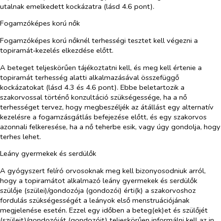
utalnak emelkedett kockázatra (lásd 4.6 pont).
Fogamzóképes korú nők
Fogamzóképes korú nőknél terhességi tesztet kell végezni a
topiramát‑kezelés elkezdése előtt.
A beteget teljeskörűen tájékoztatni kell, és meg kell értenie a
topiramát terhesség alatti alkalmazásával összefüggő
kockázatokat (lásd 4.3 és 4.6 pont). Ebbe beletartozik a
szakorvossal történő konzultáció szükségessége, ha a nő
terhességet tervez, hogy megbeszéljék az átállást egy alternatív
kezelésre a fogamzásgátlás befejezése előtt, és egy szakorvos
azonnali felkeresése, ha a nő teherbe esik, vagy úgy gondolja, hogy
terhes lehet.
Leány gyermekek és serdülők
A gyógyszert felíró orvosoknak meg kell bizonyosodniuk arról,
hogy a topiramátot alkalmazó leány gyermekek és serdülők
szülője (szülei)/gondozója (gondozói) érti(k) a szakorvoshoz
fordulás szükségességét a leányok első menstruációjának
megjelenése esetén. Ezzel egy időben a beteg(ek)et és szülőjét
(szüleit)/gondozóját (gondozóit) teljeskörűen informálni kell az
in