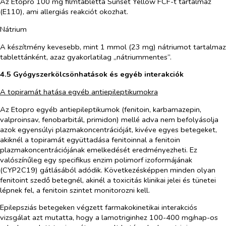
Az Etopro 100 mg filmtabletta Sunset Yellow FCF-t tartalmaz
(E110), ami allergiás reakciót okozhat.
Nátrium
A készítmény kevesebb, mint 1 mmol (23 mg) nátriumot tartalmaz
tablettánként, azaz gyakorlatilag „nátriummentes”.
4.5 Gyógyszerkölcsönhatások és egyéb interakciók
A topiramát hatása egyéb antiepileptikumokra
Az Etopro egyéb antiepileptikumok (fenitoin, karbamazepin,
valproinsav, fenobarbitál, primidon) mellé adva nem befolyásolja
azok egyensúlyi plazmakoncentrációját, kivéve egyes betegeket,
akiknél a topiramát együttadása fenitoinnal a fenitoin
plazmakoncentrációjának emelkedését eredményezheti. Ez
valószínűleg egy specifikus enzim polimorf izoformájának
(CYP2C19) gátlásából adódik. Következésképpen minden olyan
fenitoint szedő betegnél, akinél a toxicitás klinikai jelei és tünetei
lépnek fel, a fenitoin szintet monitorozni kell.
Epilepsziás betegeken végzett farmakokinetikai interakciós
vizsgálat azt mutatta, hogy a lamotriginhez 100-400 mg/nap-os