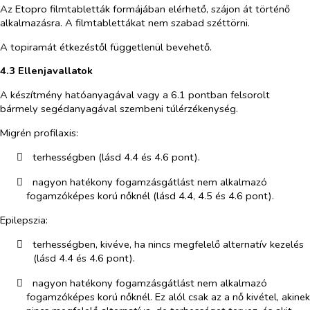
Az Etopro filmtabletták formájában elérhető, szájon át történő
alkalmazásra. A filmtablettákat nem szabad széttörni.
A topiramát étkezéstől függetlenül bevehető.
4.3 Ellenjavallatok
A készítmény hatóanyagával vagy a 6.1 pontban felsorolt
bármely segédanyagával szembeni túlérzékenység.
Migrén profilaxis:
​
terhességben (lásd 4.4 és 4.6 pont).
​
nagyon hatékony fogamzásgátlást nem alkalmazó
fogamzóképes korú nőknél (lásd 4.4, 4.5 és 4.6 pont).
Epilepszia:
​
terhességben, kivéve, ha nincs megfelelő alternatív kezelés
(lásd 4.4 és 4.6 pont).
​
nagyon hatékony fogamzásgátlást nem alkalmazó
fogamzóképes korú nőknél. Ez alól csak az a nő kivétel, akinek