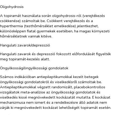
Oligohydrosis
A topiramát használata során oligohydrosis-ról (verejtékezés
csökkenése) számoltak be. Csökkent verejtékezés és a
hyperthermia (testhőmérséklet emelkedése) jelentkezhet,
különösképpen fiatal gyermekek esetében, ha magas környezeti
hőmérsékletnek vannak kitéve.
Hangulati zavarok/depresszió
Hangulati zavarok és depresszió fokozott előfordulását figyelték
meg topiramát‑kezelés alatt.
Öngyilkosság/öngyilkossági gondolatok
Számos indikációban antiepileptikumokkal kezelt betegek
öngyilkossági gondolatokról és viselkedésről számoltak be.
Antiepileptikumokkal végzett randomizált, placebokontrollos
vizsgálatok meta‑analízise az öngyilkossági gondolatok és
viselkedés kissé megnövekedett kockázatát mutatta. E kockázat
mechanizmusa nem ismert és a rendelkezésre álló adatok nem
zárják ki megnövekedett kockázat lehetőségét topiramát esetén.