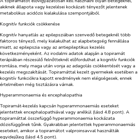
A topiramátot elővigyázatosan kell használni olyan betegeknél,
akiknek állapota vagy kezelései kockázati tényezőt jelentenek
metabolikus acidózis kialakulása szempontjából.
Kognitív funkciók csökkenése
Kognitív hanyatlás az epilepsziában szenvedő betegeknél több
faktoros tényező, mely kialakulhat az alapbetegség fennállása
miatt, az epilepszia vagy az antiepileptikus kezelés
következményeként. Az irodalmi adatok alapján a topiramát
terápiában részesülő felnőtteknél előfordulhat a kognitív funkciók
romlása, mely maga után vonja az adagolás csökkentését vagy a
kezelés megszakítását. Topiramáttal kezelt gyermekek esetében a
kognitív funkciókra kapott eredmények nem elégségesek, ennek
értelmében még tisztázásra várnak.
Hyperammonaemia és encephalopathia
Topiramát‑kezelés kapcsán hyperammonaemiás eseteket
jelentettek encephalopathiával vagy anélkül (lásd 4.8 pont). A
topiramáttal összefüggő hyperammonaemia kockázata
dózisfüggőnek tűnik. Gyakrabban jelentettek hyperammonaemiás
eseteket, amikor a topiramátot valproinsavval használták
egyidejűleg (lásd 4.5 pont).