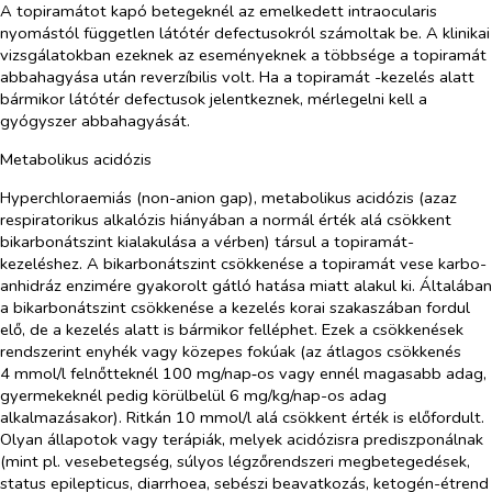
A topiramátot kapó betegeknél az emelkedett intraocularis
nyomástól független látótér defectusokról számoltak be. A klinikai
vizsgálatokban ezeknek az eseményeknek a többsége a topiramát
abbahagyása után reverzíbilis volt. Ha a topiramát -kezelés alatt
bármikor látótér defectusok jelentkeznek, mérlegelni kell a
gyógyszer abbahagyását.
Metabolikus acidózis
Hyperchloraemiás (non-anion gap), metabolikus acidózis (azaz
respiratorikus alkalózis hiányában a normál érték alá csökkent
bikarbonátszint kialakulása a vérben) társul a topiramát-
kezeléshez. A bikarbonátszint csökkenése a topiramát vese karbo-
anhidráz enzimére gyakorolt gátló hatása miatt alakul ki. Általában
a bikarbonátszint csökkenése a kezelés korai szakaszában fordul
elő, de a kezelés alatt is bármikor felléphet. Ezek a csökkenések
rendszerint enyhék vagy közepes fokúak (az átlagos csökkenés
4 mmol/l felnőtteknél 100 mg/nap‑os vagy ennél magasabb adag,
gyermekeknél pedig körülbelül 6 mg/kg/nap-os adag
alkalmazásakor). Ritkán 10 mmol/l alá csökkent érték is előfordult.
Olyan állapotok vagy terápiák, melyek acidózisra prediszponálnak
(mint pl. vesebetegség, súlyos légzőrendszeri megbetegedések,
status epilepticus, diarrhoea, sebészi beavatkozás, ketogén-étrend