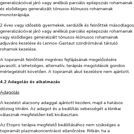
generalizációval járó vagy anélküli parciális epilepsziás rohamainak
és elsődleges generalizált tónusos-klónusos rohamainak
monoterápiája.
2 éves vagy idősebb gyermekek, serdülők és felnőttek másodlagos
generalizációval járó vagy anélküli parciális epilepsziás rohamainak
vagy elsődleges generalizált tónusos-klónusos rohamainak
adjuváns kezelése és Lennox-Gastaut szindrómával társuló
rohamok kezelése.
A topiramát felnőttek migrénes fejfájásának megelőzésére
javasolt, a lehetséges, alternatív, terápiás megoldások gondos
mérlegelését követően. A topiramát akut kezelésre nem ajánlott.
4.2 Adagolás és alkalmazás
Adagolás
A kezelést alacsony adaggal ajánlott kezdeni, majd a hatásos
dózisig titrálni. Az adagot és a beállítás sebességét a klinikai
válasznak megfelelően kell kiválasztani.
Az Etopro terápia megfelelő beállításához nem szükséges a
topiramát plazmakoncentráció ellenőrzése. Ritkán, ha a