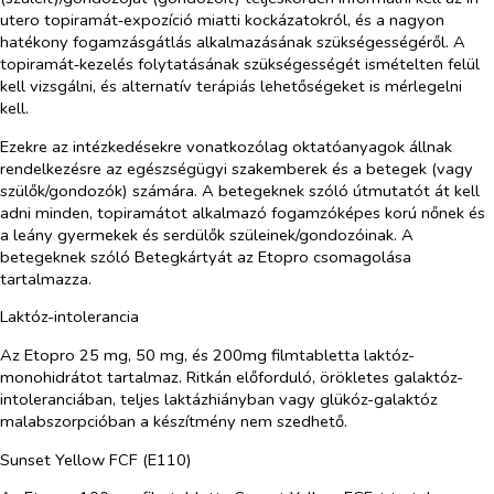
utero
topiramát‑expozíció miatti kockázatokról, és a nagyon
hatékony fogamzásgátlás alkalmazásának szükségességéről. A
topiramát‑kezelés folytatásának szükségességét ismételten felül
kell vizsgálni, és alternatív terápiás lehetőségeket is mérlegelni
kell.
Ezekre az intézkedésekre vonatkozólag oktatóanyagok állnak
rendelkezésre az egészségügyi szakemberek és a betegek (vagy
szülők/gondozók) számára. A betegeknek szóló útmutatót át kell
adni minden, topiramátot alkalmazó fogamzóképes korú nőnek és
a leány gyermekek és serdülők szüleinek/gondozóinak. A
betegeknek szóló Betegkártyát az Etopro csomagolása
tartalmazza.
Laktóz-intolerancia
Az Etopro 25 mg, 50 mg, és 200mg filmtabletta laktóz-
monohidrátot tartalmaz. Ritkán előforduló, örökletes galaktóz-
intoleranciában, teljes laktázhiányban vagy glükóz-galaktóz
malabszorpcióban a készítmény nem szedhető.
Sunset Yellow FCF (E110)