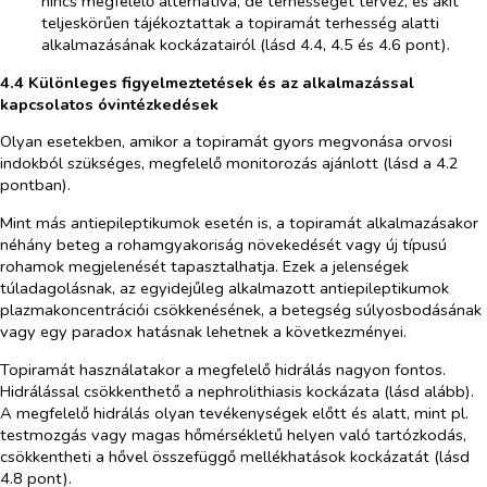
nincs megfelelő alternatíva, de terhességet tervez, és akit
teljeskörűen tájékoztattak a topiramát terhesség alatti
alkalmazásának kockázatairól (lásd 4.4, 4.5 és 4.6 pont).
4.4 Különleges figyelmeztetések és az alkalmazással
kapcsolatos óvintézkedések
Olyan esetekben, amikor a topiramát gyors megvonása orvosi
indokból szükséges, megfelelő monitorozás ajánlott (lásd a 4.2
pontban).
Mint más antiepileptikumok esetén is, a topiramát alkalmazásakor
néhány beteg a rohamgyakoriság növekedését vagy új típusú
rohamok megjelenését tapasztalhatja. Ezek a jelenségek
túladagolásnak, az egyidejűleg alkalmazott antiepileptikumok
plazmakoncentrációi csökkenésének, a betegség súlyosbodásának
vagy egy paradox hatásnak lehetnek a következményei.
Topiramát használatakor a megfelelő hidrálás nagyon fontos.
Hidrálással csökkenthető a nephrolithiasis kockázata (lásd alább).
A megfelelő hidrálás olyan tevékenységek előtt és alatt, mint pl.
testmozgás vagy magas hőmérsékletű helyen való tartózkodás,
csökkentheti a hővel összefüggő mellékhatások kockázatát (lásd
4.8 pont).