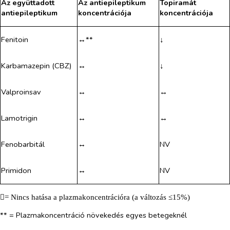
Az együttadott
Az antiepileptikum
Topiramát
antiepileptikum
koncentrációja
koncentrációja
Fenitoin
↔**
↓
Karbamazepin (CBZ)
↔
↓
Valproinsav
↔
↔
Lamotrigin
↔
↔
Fenobarbitál
↔
NV
Primidon
↔
NV

= Nincs hatása a plazmakoncentrációra (a változás ≤15%)
** = Plazmakoncentráció növekedés egyes betegeknél