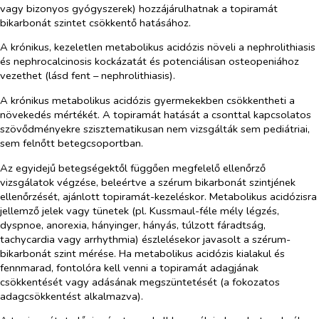
vagy bizonyos gyógyszerek) hozzájárulhatnak a topiramát
bikarbonát szintet csökkentő hatásához.
A krónikus, kezeletlen metabolikus acidózis növeli a nephrolithiasis
és nephrocalcinosis kockázatát és potenciálisan osteopeniához
vezethet (lásd fent – nephrolithiasis).
A krónikus metabolikus acidózis gyermekekben csökkentheti a
növekedés mértékét. A topiramát hatását a csonttal kapcsolatos
szövődményekre szisztematikusan nem vizsgálták sem pediátriai,
sem felnőtt betegcsoportban.
Az egyidejű betegségektől függően megfelelő ellenőrző
vizsgálatok végzése, beleértve a szérum bikarbonát szintjének
ellenőrzését, ajánlott topiramát-kezeléskor. Metabolikus acidózisra
jellemző jelek vagy tünetek (pl. Kussmaul-féle mély légzés,
dyspnoe, anorexia, hányinger, hányás, túlzott fáradtság,
tachycardia vagy arrhythmia) észlelésekor javasolt a szérum-
bikarbonát szint mérése. Ha metabolikus acidózis kialakul és
fennmarad, fontolóra kell venni a topiramát adagjának
csökkentését vagy adásának megszüntetését (a fokozatos
adagcsökkentést alkalmazva).