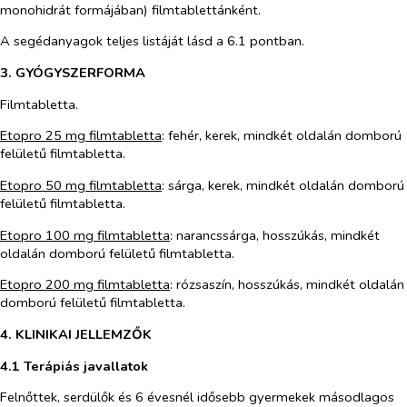
monohidrát formájában) filmtablettánként.
A segédanyagok teljes listáját lásd a 6.1 pontban.
3. GYÓGYSZERFORMA
Filmtabletta.
Etopro 25 mg filmtabletta
: fehér, kerek, mindkét oldalán domború
felületű filmtabletta.
Etopro 50 mg filmtabletta
: sárga, kerek, mindkét oldalán domború
felületű filmtabletta.
Etopro 100 mg filmtabletta
: narancssárga, hosszúkás, mindkét
oldalán domború felületű filmtabletta.
Etopro 200 mg filmtabletta
: rózsaszín, hosszúkás, mindkét oldalán
domború felületű filmtabletta.
4. KLINIKAI JELLEMZŐK
4.1 Terápiás javallatok
Felnőttek, serdülők és 6 évesnél idősebb gyermekek másodlagos