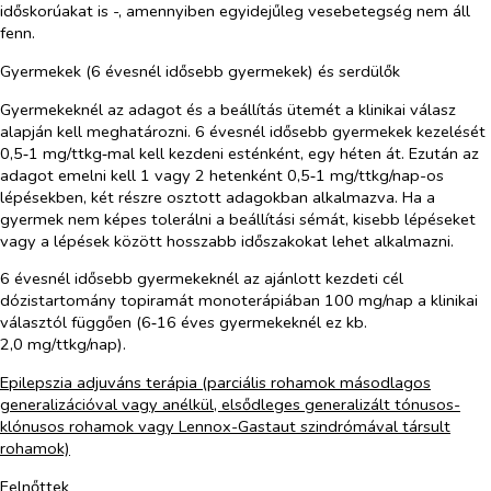
időskorúakat is -, amennyiben egyidejűleg vesebetegség nem áll
fenn.
Gyermekek (6 évesnél idősebb gyermekek) és serdülők
Gyermekeknél az adagot és a beállítás ütemét a klinikai válasz
alapján kell meghatározni. 6 évesnél idősebb gyermekek kezelését
0,5‑1 mg/ttkg‑mal kell kezdeni esténként, egy héten át. Ezután az
adagot emelni kell 1 vagy 2 hetenként 0,5‑1 mg/ttkg/nap-os
lépésekben, két részre osztott adagokban alkalmazva. Ha a
gyermek nem képes tolerálni a beállítási sémát, kisebb lépéseket
vagy a lépések között hosszabb időszakokat lehet alkalmazni.
6 évesnél idősebb gyermekeknél az ajánlott kezdeti cél
dózistartomány topiramát monoterápiában 100 mg/nap a klinikai
választól függően (6‑16 éves gyermekeknél ez kb.
2,0 mg/ttkg/nap).
Epilepszia adjuváns terápia (parciális rohamok másodlagos
generalizációval vagy anélkül, elsődleges generalizált tónusos-
klónusos rohamok vagy Lennox-Gastaut szindrómával társult
rohamok)
Felnőttek