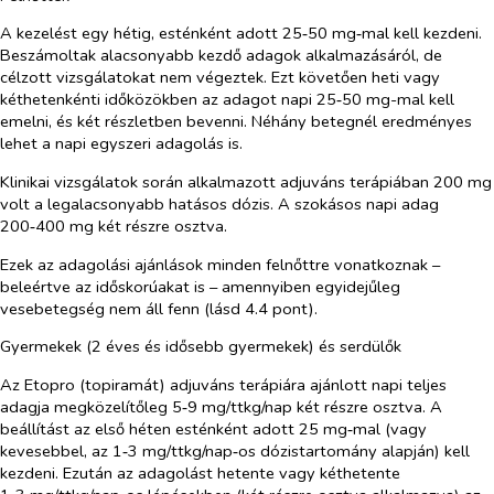
A kezelést egy hétig, esténként adott 25‑50 mg‑mal kell kezdeni.
Beszámoltak alacsonyabb kezdő adagok alkalmazásáról, de
célzott vizsgálatokat nem végeztek. Ezt követően heti vagy
kéthetenkénti időközökben az adagot napi 25‑50 mg-mal kell
emelni, és két részletben bevenni. Néhány betegnél eredményes
lehet a napi egyszeri adagolás is.
Klinikai vizsgálatok során alkalmazott adjuváns terápiában 200 mg
volt a legalacsonyabb hatásos dózis. A szokásos napi adag
200‑400 mg két részre osztva.
Ezek az adagolási ajánlások minden felnőttre vonatkoznak –
beleértve az időskorúakat is – amennyiben egyidejűleg
vesebetegség nem áll fenn (lásd 4.4 pont).
Gyermekek (2 éves és idősebb gyermekek) és serdülők
Az Etopro (topiramát) adjuváns terápiára ajánlott napi teljes
adagja megközelítőleg 5‑9 mg/ttkg/nap két részre osztva. A
beállítást az első héten esténként adott 25 mg‑mal (vagy
kevesebbel, az 1‑3 mg/ttkg/nap‑os dózistartomány alapján) kell
kezdeni. Ezután az adagolást hetente vagy kéthetente