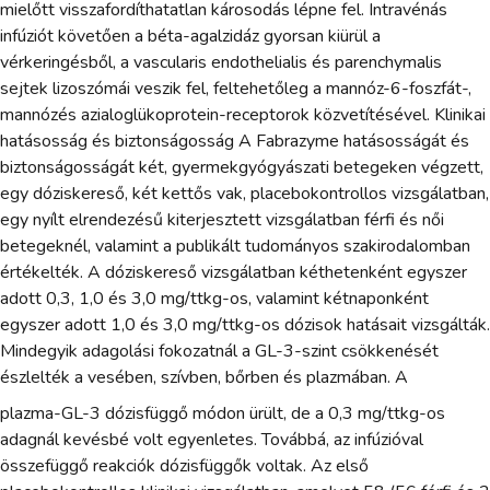
mielőtt visszafordíthatatlan károsodás lépne fel. Intravénás
infúziót követően a béta-agalzidáz gyorsan kiürül a
vérkeringésből, a vascularis endothelialis és parenchymalis
sejtek lizoszómái veszik fel, feltehetőleg a mannóz-6-foszfát-,
mannózés azialoglükoprotein-receptorok közvetítésével. Klinikai
hatásosság és biztonságosság A Fabrazyme hatásosságát és
biztonságosságát két, gyermekgyógyászati betegeken végzett,
egy dóziskereső, két kettős vak, placebokontrollos vizsgálatban,
egy nyílt elrendezésű kiterjesztett vizsgálatban férfi és női
betegeknél, valamint a publikált tudományos szakirodalomban
értékelték. A dóziskereső vizsgálatban kéthetenként egyszer
adott 0,3, 1,0 és 3,0 mg/ttkg-os, valamint kétnaponként
egyszer adott 1,0 és 3,0 mg/ttkg-os dózisok hatásait vizsgálták.
Mindegyik adagolási fokozatnál a GL-3-szint csökkenését
észlelték a vesében, szívben, bőrben és plazmában. A
plazma-GL-3 dózisfüggő módon ürült, de a 0,3 mg/ttkg-os
adagnál kevésbé volt egyenletes. Továbbá, az infúzióval
összefüggő reakciók dózisfüggők voltak. Az első