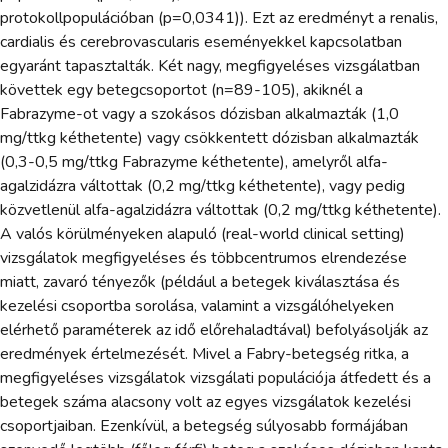
protokollpopulációban (p=0,0341)). Ezt az eredményt a renalis,
cardialis és cerebrovascularis eseményekkel kapcsolatban
egyaránt tapasztalták. Két nagy, megfigyeléses vizsgálatban
követtek egy betegcsoportot (n=89-105), akiknél a
Fabrazyme-ot vagy a szokásos dózisban alkalmazták (1,0
mg/ttkg kéthetente) vagy csökkentett dózisban alkalmazták
(0,3-0,5 mg/ttkg Fabrazyme kéthetente), amelyről alfa-
agalzidázra váltottak (0,2 mg/ttkg kéthetente), vagy pedig
közvetlenül alfa-agalzidázra váltottak (0,2 mg/ttkg kéthetente).
A valós körülményeken alapuló (real-world clinical setting)
vizsgálatok megfigyeléses és többcentrumos elrendezése
miatt, zavaró tényezők (például a betegek kiválasztása és
kezelési csoportba sorolása, valamint a vizsgálóhelyeken
elérhető paraméterek az idő előrehaladtával) befolyásolják az
eredmények értelmezését. Mivel a Fabry-betegség ritka, a
megfigyeléses vizsgálatok vizsgálati populációja átfedett és a
betegek száma alacsony volt az egyes vizsgálatok kezelési
csoportjaiban. Ezenkívül, a betegség súlyosabb formájában