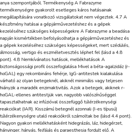
anya szempontjából. Termékenység A Fabrazyme
termékenységre gyakorolt esetleges káros hatásainak
megállapítására vonatkozó vizsgálatokat nem végeztek. 4.7 A
készítmény hatásai a gépjárművezetéshez és a gépek
kezeléséhez szükséges képességekre A Fabrazyme a beadása
napján kismértékben befolyásolhatja a gépjárművezetéshez és
a gépek kezeléséhez szükséges képességeket, mert szédülés,
álmosság, vertigo és eszméletvesztés léphet fel (lásd a 4.8
pont). 4.8 Nemkívánatos hatások, mellékhatások A
biztonságossági profil összefoglalása Mivel a béta-agalzidáz (r-
hαGAL) egy rekombináns fehérje, IgG-antitestek kialakulása
várható az olyan betegeknél, akiknél minimális vagy teljesen
hiányzik a maradék enzimaktivitás. Azok a betegek, akiknek r-
hαGAL-ellenes antitestjük van, nagyobb valószínűséggel
tapasztalhatnak az infúzióval összefüggő túlérzékenységi
reakciókat (IAR). Kisszámú betegnél azonnali (I-es típusú)
túlérzékenységre utaló reakciókról számoltak be (lásd 4.4 pont).
Nagyon gyakori mellékhatásként hidegrázás, láz, hidegérzet,
hányinger, hányás, fejfájás és paraesthesia fordult elő. A