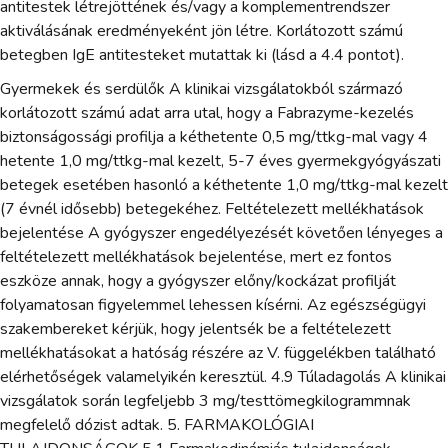
antitestek létrejöttének és/vagy a komplementrendszer
aktiválásának eredményeként jön létre. Korlátozott számú
betegben IgE antitesteket mutattak ki (lásd a 4.4 pontot).
Gyermekek és serdülők A klinikai vizsgálatokból származó
korlátozott számú adat arra utal, hogy a Fabrazyme-kezelés
biztonságossági profilja a kéthetente 0,5 mg/ttkg-mal vagy 4
hetente 1,0 mg/ttkg-mal kezelt, 5-7 éves gyermekgyógyászati
betegek esetében hasonló a kéthetente 1,0 mg/ttkg-mal kezelt
(7 évnél idősebb) betegekéhez. Feltételezett mellékhatások
bejelentése A gyógyszer engedélyezését követően lényeges a
feltételezett mellékhatások bejelentése, mert ez fontos
eszköze annak, hogy a gyógyszer előny/kockázat profilját
folyamatosan figyelemmel lehessen kísérni. Az egészségügyi
szakembereket kérjük, hogy jelentsék be a feltételezett
mellékhatásokat a hatóság részére az V. függelékben található
elérhetőségek valamelyikén keresztül. 4.9 Túladagolás A klinikai
vizsgálatok során legfeljebb 3 mg/testtömegkilogrammnak
megfelelő dózist adtak. 5. FARMAKOLÓGIAI