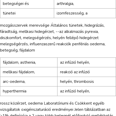
betegségei és
arthralgia,
tünetei
izomfeszesség, a
mozgásszervek merevsége Általános tünetek, hidegrázás,
fáradtság, mellkasi hidegérzet, --az alkalmazás pyrexia,
diszkomfort, melegségérzés, helyén fellépő hidegérzet
melegségérzés, influenzaszerű reakciók perifériás oedema,
betegség, fájdalom
fájdalom, asthenia,
az infúzió helyén,
mellkasi fájdalom,
reakció az infúzió
arc-oedema,
helyén, thrombosis
hyperthermia
az infúzió helyén,
rossz közérzet, oedema Laboratóriumi és Csökkent egyéb
vizsgálatok oxigénszaturáció eredményei Jelen táblázatban az
≥1% definíciója a 2 vagy több betegnél előforduló mellékhatás.