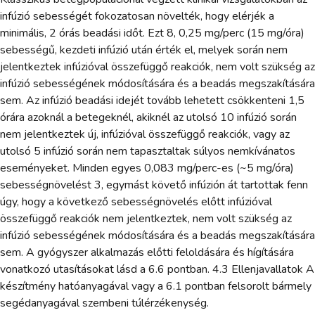
infúzió sebességét fokozatosan növelték, hogy elérjék a
minimális, 2 órás beadási időt. Ezt 8, 0,25 mg/perc (15 mg/óra)
sebességű, kezdeti infúzió után érték el, melyek során nem
jelentkeztek infúzióval összefüggő reakciók, nem volt szükség az
infúzió sebességének módosítására és a beadás megszakítására
sem. Az infúzió beadási idejét tovább lehetett csökkenteni 1,5
órára azoknál a betegeknél, akiknél az utolsó 10 infúzió során
nem jelentkeztek új, infúzióval összefüggő reakciók, vagy az
utolsó 5 infúzió során nem tapasztaltak súlyos nemkívánatos
eseményeket. Minden egyes 0,083 mg/perc-es (~5 mg/óra)
sebességnövelést 3, egymást követő infúzión át tartottak fenn
úgy, hogy a következő sebességnövelés előtt infúzióval
összefüggő reakciók nem jelentkeztek, nem volt szükség az
infúzió sebességének módosítására és a beadás megszakítására
sem. A gyógyszer alkalmazás előtti feloldására és hígítására
vonatkozó utasításokat lásd a 6.6 pontban. 4.3 Ellenjavallatok A
készítmény hatóanyagával vagy a 6.1 pontban felsorolt bármely
segédanyagával szembeni túlérzékenység.