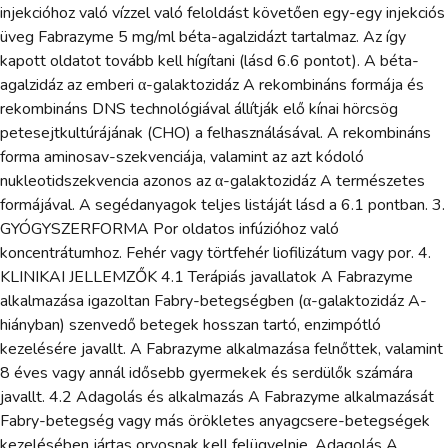
injekcióhoz való vízzel való feloldást követően egy-egy injekciós
üveg Fabrazyme 5 mg/ml béta-agalzidázt tartalmaz. Az így
kapott oldatot tovább kell hígítani (lásd 6.6 pontot). A béta-
agalzidáz az emberi α-galaktozidáz A rekombináns formája és
rekombináns DNS technológiával állítják elő kínai hörcsög
petesejtkultúrájának (CHO) a felhasználásával. A rekombináns
forma aminosav-szekvenciája, valamint az azt kódoló
nukleotidszekvencia azonos az α-galaktozidáz A természetes
formájával. A segédanyagok teljes listáját lásd a 6.1 pontban. 3.
GYÓGYSZERFORMA Por oldatos infúzióhoz való
koncentrátumhoz. Fehér vagy törtfehér liofilizátum vagy por. 4.
KLINIKAI JELLEMZŐK 4.1 Terápiás javallatok A Fabrazyme
alkalmazása igazoltan Fabry-betegségben (α-galaktozidáz A-
hiányban) szenvedő betegek hosszan tartó, enzimpótló
kezelésére javallt. A Fabrazyme alkalmazása felnőttek, valamint
8 éves vagy annál idősebb gyermekek és serdülők számára
javallt. 4.2 Adagolás és alkalmazás A Fabrazyme alkalmazását
Fabry-betegség vagy más örökletes anyagcsere-betegségek
kezelésében jártas orvosnak kell felügyelnie. Adagolás A