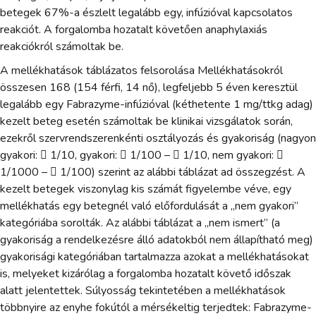
betegek 67%-a észlelt legalább egy, infúzióval kapcsolatos
reakciót. A forgalomba hozatalt követően anaphylaxiás
reakciókról számoltak be.
A mellékhatások táblázatos felsorolása Mellékhatásokról
összesen 168 (154 férfi, 14 nő), legfeljebb 5 éven keresztül
legalább egy Fabrazyme-infúzióval (kéthetente 1 mg/ttkg adag)
kezelt beteg esetén számoltak be klinikai vizsgálatok során,
ezekről szervrendszerenkénti osztályozás és gyakoriság (nagyon
gyakori:  1/10, gyakori:  1/100 –  1/10, nem gyakori: 
1/1000 –  1/100) szerint az alábbi táblázat ad összegzést. A
kezelt betegek viszonylag kis számát figyelembe véve, egy
mellékhatás egy betegnél való előfordulását a „nem gyakori”
kategóriába sorolták. Az alábbi táblázat a „nem ismert” (a
gyakoriság a rendelkezésre álló adatokból nem állapítható meg)
gyakorisági kategóriában tartalmazza azokat a mellékhatásokat
is, melyeket kizárólag a forgalomba hozatalt követő időszak
alatt jelentettek. Súlyosság tekintetében a mellékhatások
többnyire az enyhe fokútól a mérsékeltig terjedtek: Fabrazyme-