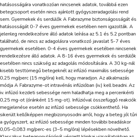
hatásosságára vonatkozóan nincsenek adatok, továbbá ezen
betegcsoport esetén nincs ajánlott gyógyszeradagolási rend
sem. Gyermekek és serdülők A Fabrazyme biztonságosságát és
hatásosságát 0-7 éves gyermekek esetében nem igazolták. A
jelenleg rendelkezésre álló adatok leírása az 5.1 és 5.2 pontban
található, de nincs az adagolásra vonatkozó javaslat 5-7 éves
gyermekek esetében. 0-4 éves gyermekek esetében nincsenek
rendelkezésre álló adatok. A 8-16 éves gyermekek és serdülők
esetében nincs szükség az adagolás módosítására. A 30 kg-nál
kisebb testtömegű betegeknél az infúzió maximális sebessége
0,25 mg/perc (15 mg/óra) kell, hogy maradjon. Az alkalmazás
módja A Fabrazyme-ot intravénás infúzióban (iv.) kell beadni. Az
iv. infúzió kezdeti sebessége nem haladhatja meg a percenkénti
0,25 mg-ot (óránként 15 mg-ot). Infúzióval összefüggő reakciók
megjelenése esetén az infúzió sebessége csökkenthető. Ha
sikerült kellőképpen megbizonyosodni arról, hogy a beteg jól tűri
a gyógyszert, az infúzió sebessége minden további beadáskor
0,05–0,083 mg/perc-es (3–5 mg/óra) lépésekben növelhető.
Klasszikus betegpopulációnál végzett klinikai vizsgálatokban az