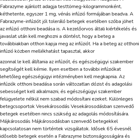
Fabrazyme ajánlott adagja testtömeg-kilogrammonként,
kéthetente, egyszer 1 mg, vénás infúzió formájában beadva. A
Fabrazyme-infúziót jól toleráló betegek esetében szóba jöhet
az infúzió otthoni beadása is. A kezelőorvos általi kiértékelés és
javaslat után kell meghozni a döntést, hogy a beteg a
továbbiakban otthon kapja meg az infúziót. Ha a beteg az otthoni
infúzió közben mellékhatást tapasztal, akkor
azonnal le kell állítania az infúziót, és egészségügyi szakember
segítségét kell kérnie. Ilyen esetben a további infúziókat
lehetőleg egészségügyi intézményben kell megkapnia. Az
infúziók otthoni beadása során változatlan dózist és adagolási
sebességet kell alkalmazni, és egészségügyi szakember
felügyelete nélkül nem szabad módosítani ezeket. Különleges
betegcsoportok Vesekárosodás Vesekárosodásban szenvedő
betegek esetében nincs szükség az adagolás módosítására.
Májkárosodás Májkárosodásban szenvedő betegekkel
kapcsolatosan nem történtek vizsgálatok. Idősek 65 évesnél
idősebb betegek esetén a Fabrazyme biztonságosságára és