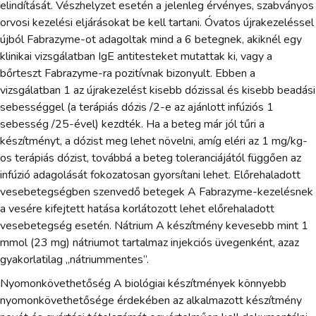
elindítását. Vészhelyzet esetén a jelenleg érvényes, szabványos
orvosi kezelési eljárásokat be kell tartani. Óvatos újrakezeléssel
újból Fabrazyme-ot adagoltak mind a 6 betegnek, akiknél egy
klinikai vizsgálatban IgE antitesteket mutattak ki, vagy a
bőrteszt Fabrazyme-ra pozitívnak bizonyult. Ebben a
vizsgálatban 1 az újrakezelést kisebb dózissal és kisebb beadási
sebességgel (a terápiás dózis /2-e az ajánlott infúziós 1
sebesség /25-ével) kezdték. Ha a beteg már jól tűri a
készítményt, a dózist meg lehet növelni, amíg eléri az 1 mg/kg-
os terápiás dózist, továbbá a beteg toleranciájától függően az
infúzió adagolását fokozatosan gyorsítani lehet. Előrehaladott
vesebetegségben szenvedő betegek A Fabrazyme-kezelésnek
a vesére kifejtett hatása korlátozott lehet előrehaladott
vesebetegség esetén. Nátrium A készítmény kevesebb mint 1
mmol (23 mg) nátriumot tartalmaz injekciós üvegenként, azaz
gyakorlatilag „nátriummentes”.
Nyomonkövethetőség A biológiai készítmények könnyebb
nyomonkövethetősége érdekében az alkalmazott készítmény