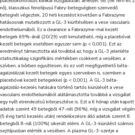
placebokontrollos klinikai vizsgálatban, amelyet 58 (56 férfi és 2
nő), klasszikus fenotípusú Fabry-betegségben szenvedő
betegnél végeztek, 20 heti kezelést követően a Fabrazyme
hatásosnak mutatkozott a GL-3 kiürítésében a vese vascularis
endotheliumából. Ez a clearance a Fabrazyme-mal kezelt
betegek 69%-ánál (20/29) volt kimutatható, míg a placebóval
kezelt betegek esetében egyszer sem (p < 0,001). Ezt az
eredményt támasztotta alá továbbá az, hogy a GL-3 jelenléte
statisztikailag szignifikáns mértékben csökkent a vesében, a
szívben, a bőrben együttesen, és ez volt megfigyelhető béta-
agalzidázzal kezelt betegek egyes szerveiben is, szemben a
placebóval kezelt betegekkel (p < 0,001). A GL-3 béta-
agalzidáz-kezelés hatására történő tartós kiürülését a vese
vascularis endotheliumából alátámasztotta továbbá a vizsgálat
egy nyílt elrendezésű kiterjesztése is. Ezt a 6 hónap után kapott
adatok szerint 49 betegből 47-nél (96%), míg a vizsgálat végén
(5 évig tartó kezelés után) rendelkezésre álló adatok szerint 8
betegből 8-nál (100%) sikerült elérni. A GL-3-kiürülést számos
sejttípusban elérték a vesében. A plazma GL-3-szintje a