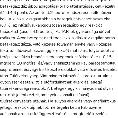
eseményként kerülnek meghatározásra. Ezeket a betegeket a
béta-agalzidáz újbóli adagolásakor körültekintéssel kell kezelni
(lásd 4.8 pont). Az antitestállapotot rendszeresen ellenőrizni
kell. A klinikai vizsgálatokban a betegek hatvanhét százaléka
(67%) az infúzióval kapcsolatosan legalább egy reakciót
tapasztalt (lásd a 4.8 pontot). Az IAR-ek gyakorisága idővel
csökken. Azon betegek esetében, akik a klinikai vizsgálat során
béta-agalzidázzal való kezelés folyamán enyhe vagy közepes
fokú, az infúzióval összefüggő reakciót mutattak, folytatódott a
terápia az infúzió beadási sebességének csökkentése (~0,15
mg/perc; 10 mg/óra) és/vagy antihisztaminokkal, paracetamollal,
ibuprofénnel és/vagy kortikoszteroidokkal való előzetes kezelés
után. Túlérzékenység Mint minden intravénás, proteintartalmú
gyógyszer esetén, itt is előfordulhatnak allergiás jellegű
túlérzékenységi reakciók. A betegek egy kis hányadánál olyan
reakciók jelentkeztek, amelyek azonnali (I. típusú)
túlérzékenységre utalnak. Ha súlyos allergiás vagy anafilaktikus
jellegű reakciók lépnek föl, mérlegelni kell a Fabrazyme
adásának azonnali felfüggesztését és a megfelelő kezelés