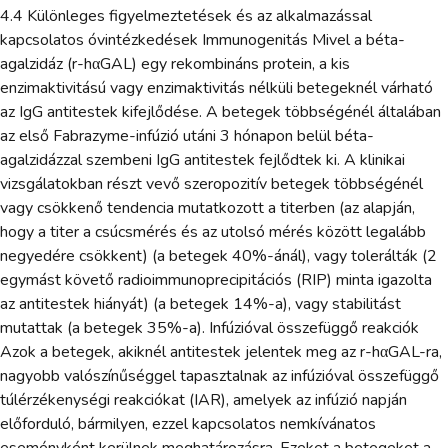
4.4 Különleges figyelmeztetések és az alkalmazással
kapcsolatos óvintézkedések Immunogenitás Mivel a béta-
agalzidáz (r-hαGAL) egy rekombináns protein, a kis
enzimaktivitású vagy enzimaktivitás nélküli betegeknél várható
az IgG antitestek kifejlődése. A betegek többségénél általában
az első Fabrazyme-infúzió utáni 3 hónapon belül béta-
agalzidázzal szembeni IgG antitestek fejlődtek ki. A klinikai
vizsgálatokban részt vevő szeropozitív betegek többségénél
vagy csökkenő tendencia mutatkozott a titerben (az alapján,
hogy a titer a csúcsmérés és az utolsó mérés között legalább
negyedére csökkent) (a betegek 40%-ánál), vagy tolerálták (2
egymást követő radioimmunoprecipitációs (RIP) minta igazolta
az antitestek hiányát) (a betegek 14%-a), vagy stabilitást
mutattak (a betegek 35%-a). Infúzióval összefüggő reakciók
Azok a betegek, akiknél antitestek jelentek meg az r-hαGAL-ra,
nagyobb valószínűséggel tapasztalnak az infúzióval összefüggő
túlérzékenységi reakciókat (IAR), amelyek az infúzió napján
előforduló, bármilyen, ezzel kapcsolatos nemkívánatos