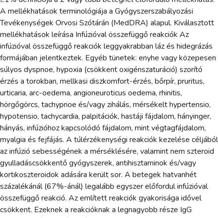
A mellékhatások terminológiája a Gyógyszerszabályozási
Tevékenységek Orvosi Szótárán (MedDRA) alapul. Kiválasztott
mellékhatások leírása Infúzióval összefüggő reakciók Az
infúzióval összefüggő reakciók leggyakrabban láz és hidegrázás
formájában jelentkeztek. Egyéb tünetek: enyhe vagy közepesen
súlyos dyspnoe, hypoxia (csökkent oxigénszaturáció) szorító
érzés a torokban, mellkasi diszkomfort-érzés, bőrpír, pruritus,
urticaria, arc-oedema, angioneuroticus oedema, rhinitis,
hörgőgörcs, tachypnoe és/vagy zihálás, mérsékelt hypertensio,
hypotensio, tachycardia, palpitációk, hastáji fájdalom, hányinger,
hányás, infúzióhoz kapcsolódó fájdalom, mint végtagfájdalom,
myalgia és fejfájás. A túlérzékenységi reakciók kezelése céljából
az infúzió sebességének a mérséklésére, valamint nem szteroid
gyulladáscsökkentő gyógyszerek, antihisztaminok és/vagy
kortikoszteroidok adására került sor. A betegek hatvanhét
százalékánál (67%-ánál) legalább egyszer előfordul infúzióval
összefüggő reakció. Az említett reakciók gyakorisága idővel
csökkent. Ezeknek a reakcióknak a legnagyobb része IgG