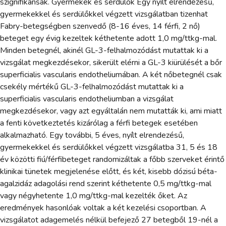
szignifikánsak. Gyermekek és serdülők Egy nyílt elrendezésű,
gyermekekkel és serdülőkkel végzett vizsgálatban tizenhat
Fabry-betegségben szenvedő (8-16 éves, 14 férfi, 2 nő)
beteget egy évig kezeltek kéthetente adott 1,0 mg/ttkg-mal.
Minden betegnél, akinél GL-3-felhalmozódást mutattak ki a
vizsgálat megkezdésekor, sikerült elérni a GL-3 kiürülését a bőr
superficialis vascularis endotheliumában. A két nőbetegnél csak
csekély mértékű GL-3-felhalmozódást mutattak ki a
superficialis vascularis endotheliumban a vizsgálat
megkezdésekor, vagy azt egyáltalán nem mutatták ki, ami miatt
a fenti következtetés kizárólag a férfi betegek esetében
alkalmazható. Egy további, 5 éves, nyílt elrendezésű,
gyermekekkel és serdülőkkel végzett vizsgálatba 31, 5 és 18
év közötti fiú/férfibeteget randomizáltak a főbb szerveket érintő
klinikai tünetek megjelenése előtt, és két, kisebb dózisú béta-
agalzidáz adagolási rend szerint kéthetente 0,5 mg/ttkg-mal
vagy négyhetente 1,0 mg/ttkg-mal kezelték őket. Az
eredmények hasonlóak voltak a két kezelési csoportban. A
vizsgálatot adagemelés nélkül befejező 27 betegből 19-nél a