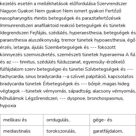
kezelés esetén a mellékhatások előfordulása Szervrendszer
Nagyon Gyakori Nem gyakori Nem ismert gyakori Fertőző
nasopharyngitis rhinitis betegségek és parazitafertőzések
Immunrendszeri anafilaktoid reakció betegségek és tünetek
Idegrendszeri Fejfájás, szédülés, hyperaesthesia, betegségek és
paraesthesia aluszékonyság, tremor tünetek hypoaesthesia, égő
érzés, letargia, ájulás Szembetegségek és --- fokozott
könnyezés szemviszketés, szemészeti tünetek hyperaemia A fül
és az --- tinnitus, szédülés fülduzzanat, egyensúly-érzékelő
fülfájdalom szerv betegségei és tünetei Szívbetegségek és ---
tachycardia, sinus bradycardia --a szívvel palpitáció, kapcsolatos
bradycardia tünetek Érbetegségek és --- bőrpír, magas hideg
végtagok --tünetek vérnyomás, sápadtság, alacsony vérnyomás,
hőhullámok Légzőrendszeri, --- dyspnoe, bronchospasmus,
hypoxia
mellkasi és
orrdugulás,
gége- és
mediastinalis
torokszorulás,
garatfájdalom,