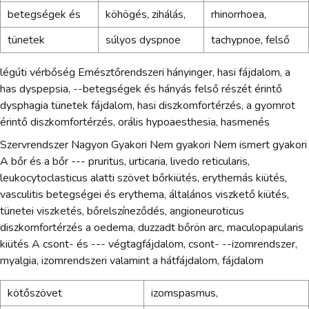
betegségek és
köhögés, zihálás,
rhinorrhoea,
tünetek
súlyos dyspnoe
tachypnoe, felső
légúti vérbőség Emésztőrendszeri hányinger, hasi fájdalom, a
has dyspepsia, --betegségek és hányás felső részét érintő
dysphagia tünetek fájdalom, hasi diszkomfortérzés, a gyomrot
érintő diszkomfortérzés, orális hypoaesthesia, hasmenés
Szervrendszer Nagyon Gyakori Nem gyakori Nem ismert gyakori
A bőr és a bőr --- pruritus, urticaria, livedo reticularis,
leukocytoclasticus alatti szövet bőrkiütés, erythemás kiütés,
vasculitis betegségei és erythema, általános viszkető kiütés,
tünetei viszketés, bőrelszíneződés, angioneuroticus
diszkomfortérzés a oedema, duzzadt bőrön arc, maculopapularis
kiütés A csont- és --- végtagfájdalom, csont- --izomrendszer,
myalgia, izomrendszeri valamint a hátfájdalom, fájdalom
kötőszövet
izomspasmus,