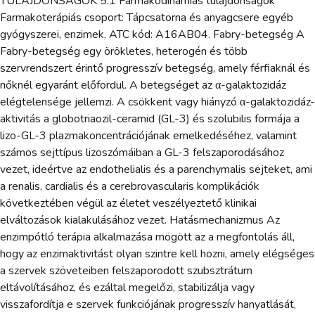
TULAJDONSÁGOK 5.1 Farmakodinámiás tulajdonságok
Farmakoterápiás csoport: Tápcsatorna és anyagcsere egyéb
gyógyszerei, enzimek. ATC kód: A16AB04. Fabry-betegség A
Fabry-betegség egy örökletes, heterogén és több
szervrendszert érintő progresszív betegség, amely férfiaknál és
nőknél egyaránt előfordul. A betegséget az α-galaktozidáz
elégtelensége jellemzi. A csökkent vagy hiányzó α-galaktozidáz-
aktivitás a globotriaozil-ceramid (GL-3) és szolubilis formája a
lizo-GL-3 plazmakoncentrációjának emelkedéséhez, valamint
számos sejttípus lizoszómáiban a GL-3 felszaporodásához
vezet, ideértve az endothelialis és a parenchymalis sejteket, ami
a renalis, cardialis és a cerebrovascularis komplikációk
következtében végül az életet veszélyeztető klinikai
elváltozások kialakulásához vezet. Hatásmechanizmus Az
enzimpótló terápia alkalmazása mögött az a megfontolás áll,
hogy az enzimaktivitást olyan szintre kell hozni, amely elégséges
a szervek szöveteiben felszaporodott szubsztrátum
eltávolításához, és ezáltal megelőzi, stabilizálja vagy
visszafordítja e szervek funkciójának progresszív hanyatlását,