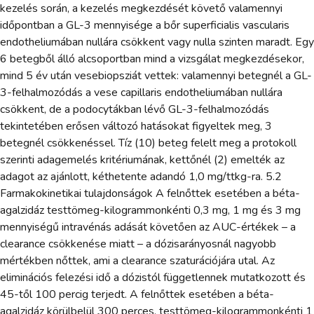
kezelés során, a kezelés megkezdését követő valamennyi
időpontban a GL-3 mennyisége a bőr superficialis vascularis
endotheliumában nullára csökkent vagy nulla szinten maradt. Egy
6 betegből álló alcsoportban mind a vizsgálat megkezdésekor,
mind 5 év után vesebiopsziát vettek: valamennyi betegnél a GL-
3-felhalmozódás a vese capillaris endotheliumában nullára
csökkent, de a podocytákban lévő GL-3-felhalmozódás
tekintetében erősen változó hatásokat figyeltek meg, 3
betegnél csökkenéssel. Tíz (10) beteg felelt meg a protokoll
szerinti adagemelés kritériumának, kettőnél (2) emelték az
adagot az ajánlott, kéthetente adandó 1,0 mg/ttkg-ra. 5.2
Farmakokinetikai tulajdonságok A felnőttek esetében a béta-
agalzidáz testtömeg-kilogrammonkénti 0,3 mg, 1 mg és 3 mg
mennyiségű intravénás adását követően az AUC-értékek – a
clearance csökkenése miatt – a dózisarányosnál nagyobb
mértékben nőttek, ami a clearance szaturációjára utal. Az
eliminációs felezési idő a dózistól függetlennek mutatkozott és
45-től 100 percig terjedt. A felnőttek esetében a béta-
agalzidáz körülbelül 300 perces, testtömeg-kilogrammonkénti 1