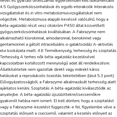
nevét és gyártási tételszámát egyértelműen kell dokumentálni.
4.5 Gyógyszerkölcsönhatások és egyéb interakciók Interakciós
vizsgálatokat és in vitro metabolizmusvizsgálatokat nem
végeztek. Metabolizmusa alapján kevéssé valószínű, hogy a
béta-agalzidáz részt vesz citokróm P450 által közvetített
gyógyszerkölcsönhatások kiváltásában. A Fabrazyme nem
alkalmazható klorokinnal, amiodaronnal, benokinnel vagy
gentamicinnel a gátolt intracelluláris α-galaktozidáz A-aktivitás
elvi kockázata miatt. 4.6 Termékenység, terhesség és szoptatás
Terhesség A terhes nők béta-agalzidáz-kezelésével
kapcsolatban korlátozott mennyiségű adat áll rendelkezésre.
Állatkísérletek nem igazoltak direkt vagy indirekt káros
hatásokat a reprodukciós toxicitás tekintetében (lásd 5.3 pont).
Elővigyázatosságból, a Fabrazyme alkalmazását terhesség alatt
ajánlatos kerülni. Szoptatás A béta-agalzidáz kiválasztódik az
anyatejbe. A béta-agalzidáz újszülöttekre/csecsemőkre
gyakorolt hatása nem ismert. El kell dönteni, hogy a szoptatást
vagy a Fabrazyme-kezelést függesztik-e fel, figyelembe véve a
szoptatás előnyeit a csecsemő, valamint a kezelés előnyeit az