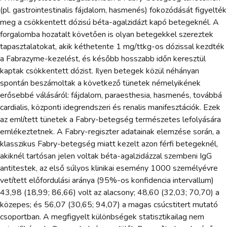
(pl. gastrointestinalis fájdalom, hasmenés) fokozódását figyelték
meg a csökkentett dózisú béta-agalzidázt kapó betegeknél. A
forgalomba hozatalt követően is olyan betegekkel szereztek
tapasztalatokat, akik kéthetente 1 mg/ttkg-os dózissal kezdték
a Fabrazyme-kezelést, és később hosszabb időn keresztül
kaptak csökkentett dózist. Ilyen betegek közül néhányan
spontán beszámoltak a következő tünetek némelyikének
erősebbé válásáról: fájdalom, paraesthesia, hasmenés, továbbá
cardialis, központi idegrendszeri és renalis manifesztációk. Ezek
az említett tünetek a Fabry-betegség természetes lefolyására
emlékeztetnek. A Fabry-regiszter adatainak elemzése során, a
klasszikus Fabry-betegség miatt kezelt azon férfi betegeknél,
akiknél tartósan jelen voltak béta-agalzidázzal szembeni IgG
antitestek, az első súlyos klinikai esemény 1000 személyévre
vetített előfordulási aránya (95%-os konfidencia intervallum)
43,98 (18,99; 86,66) volt az alacsony; 48,60 (32,03; 70,70) a
közepes; és 56,07 (30,65; 94,07) a magas csúcstitert mutató
csoportban. A megfigyelt különbségek statisztikailag nem