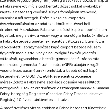
szenvedő legtöbb (főleg férfi) beteg a szokásos dózisban kapta
a Fabrazyme-ot, míg a csökkentett dózist sokkal gyakrabban
kapták a betegség kevésbé súlyos formájában szenvedő,
valamint a női betegek. Ezért, a kezelési csoportok
összehasonlításakor az adatokat körültekintéssel kell
értelmezni. A szokásos Fabrazyme-dózist kapó csoportnál nem
figyelték meg a szív-, a vese- vagy a neurológiai funkciók, illetve
a Fabry-betegség tüneteinek jelentős változását. Ugyanígy, a
csökkentett Fabrazymedózist kapó csoport betegeinél sem
figyelték meg a szív- vagy a neurológiai funkciók jelentős
változását, ugyanakkor a becsült glomeruláris filtrációs ráta
(estimated glomerular filtration rate, eGFR) alapján vizsgált
vesefunkciós paraméterek romlottak a kisebb dózist kapó
betegeknél (p<0,05). Az eGFR évenkénti csökkenése
mérséklődött a Fabrazyme szokásos dózisára visszaállított
betegeknél. Ezek az eredmények összhangban vannak a Kanadai
Fabry-betegség Regiszter (Canadian Fabry Disease Initiative
Registry) 10 éves utánkövetési adataival.
A megfigyeléses vizsgálatokban a Fabry-betegség tüneteinek