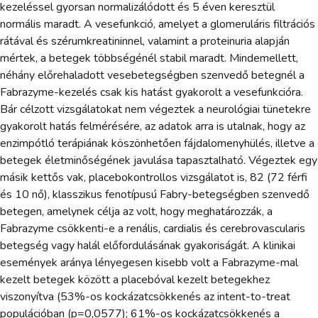
kezeléssel gyorsan normalizálódott és 5 éven keresztül
normális maradt. A vesefunkció, amelyet a glomeruláris filtrációs
rátával és szérumkreatininnel, valamint a proteinuria alapján
mértek, a betegek többségénél stabil maradt. Mindemellett,
néhány előrehaladott vesebetegségben szenvedő betegnél a
Fabrazyme-kezelés csak kis hatást gyakorolt a vesefunkcióra.
Bár célzott vizsgálatokat nem végeztek a neurológiai tünetekre
gyakorolt hatás felmérésére, az adatok arra is utalnak, hogy az
enzimpótló terápiának köszönhetően fájdalomenyhülés, illetve a
betegek életminőségének javulása tapasztalható. Végeztek egy
másik kettős vak, placebokontrollos vizsgálatot is, 82 (72 férfi
és 10 nő), klasszikus fenotípusú Fabry-betegségben szenvedő
betegen, amelynek célja az volt, hogy meghatározzák, a
Fabrazyme csökkenti-e a renális, cardialis és cerebrovascularis
betegség vagy halál előfordulásának gyakoriságát. A klinikai
események aránya lényegesen kisebb volt a Fabrazyme-mal
kezelt betegek között a placebóval kezelt betegekhez
viszonyítva (53%-os kockázatcsökkenés az intent-to-treat
populációban (p=0,0577); 61%-os kockázatcsökkenés a