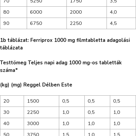
70
5250
1750
3,5
80
6000
2000
4,0
90
6750
2250
4,5
1b táblázat: Ferriprox 1000 mg filmtabletta adagolási
táblázata
Testtömeg Teljes napi adag 1000 mg-os tabletták
száma*
(kg) (mg) Reggel Délben Este
20
1500
0,5
0,5
0,5
30
2250
1,0
0,5
1,0
40
3000
1,0
1,0
1,0
50
3750
1,5
1,0
1,5