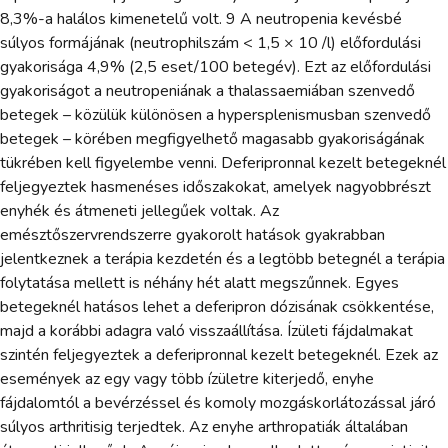
8,3%-a halálos kimenetelű volt. 9 A neutropenia kevésbé
súlyos formájának (neutrophilszám < 1,5 × 10 /l) előfordulási
gyakorisága 4,9% (2,5 eset/100 betegév). Ezt az előfordulási
gyakoriságot a neutropeniának a thalassaemiában szenvedő
betegek – közülük különösen a hypersplenismusban szenvedő
betegek – körében megfigyelhető magasabb gyakoriságának
tükrében kell figyelembe venni. Deferipronnal kezelt betegeknél
feljegyeztek hasmenéses időszakokat, amelyek nagyobbrészt
enyhék és átmeneti jellegűek voltak. Az
emésztőszervrendszerre gyakorolt hatások gyakrabban
jelentkeznek a terápia kezdetén és a legtöbb betegnél a terápia
folytatása mellett is néhány hét alatt megszűnnek. Egyes
betegeknél hatásos lehet a deferipron dózisának csökkentése,
majd a korábbi adagra való visszaállítása. Ízületi fájdalmakat
szintén feljegyeztek a deferipronnal kezelt betegeknél. Ezek az
események az egy vagy több ízületre kiterjedő, enyhe
fájdalomtól a bevérzéssel és komoly mozgáskorlátozással járó
súlyos arthritisig terjedtek. Az enyhe arthropatiák általában