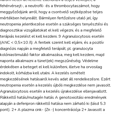
fehérvérsejt-, a neutrofil- és a thrombocytaszámot, hogy
meggyőződjünk arról, hogy a csontvelő sejtképzése teljes
mértékben helyreállt. Bármilyen fertőzésre utaló jel, így
neutropenia jelentkezése esetén a szükséges tenyésztési és
diagnosztikai vizsgálatokat el kell végezni, és a megfelelő
terápiás kezelést el kell kezdeni. 9 Agranulocytosis esetén
(ANC < 0,5×10 /l): A fentiek szerint kell eljárni, és a pozitív
diagnózis napján a megfelelő terápiát, pl. granulocyta
kolóniastimuláló faktor alkalmazása, meg kell kezdeni, majd
naponta alkalmazni a tünet(ek) megszűnéséig. Védelme
érdekében a beteget el kell különíteni, illetve ha orvosilag
indokolt, kórházba kell utalni. A kezelés ismételt
megkezdésének hatásairól kevés adat áll rendelkezésre. Ezért
neutropenia esetén a kezelés újbóli megkezdése nem javasolt.
Agranulocytosis esetén a kezelés újrakezdése ellenjavallott.
Rákkeltő hatás/mutagén hatás A genotoxicitási eredmények
alapján a deferipron rákkeltő hatása nem zárható ki (lásd 5.3
pont). 2+ A plazma cink- (Zn -) koncentrációja 2+ Javasolt a