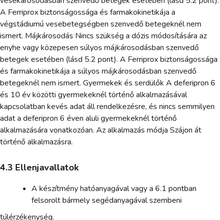
vesekárosodásban szenvedő betegek esetében (lásd 5.2 pont).
A Ferriprox biztonságossága és farmakokinetikája a
végstádiumú vesebetegségben szenvedő betegeknél nem
ismert. Májkárosodás Nincs szükség a dózis módosítására az
enyhe vagy közepesen súlyos májkárosodásban szenvedő
betegek esetében (lásd 5.2 pont). A Ferriprox biztonságossága
és farmakokinetikája a súlyos májkárosodásban szenvedő
betegeknél nem ismert. Gyermekek és serdülők A deferipron 6
és 10 év közötti gyermekeknél történő alkalmazásával
kapcsolatban kevés adat áll rendelkezésre, és nincs semmilyen
adat a deferipron 6 éven aluli gyermekeknél történő
alkalmazására vonatkozóan. Az alkalmazás módja Szájon át
történő alkalmazásra.
4.3 Ellenjavallatok
A készítmény hatóanyagával vagy a 6.1 pontban
felsorolt bármely segédanyagával szembeni
túlérzékenység.