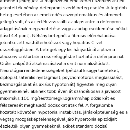
átmeneti jellegűek. A májenzimek emelkedett szérumszintjeit
jelentették néhány, deferipront szedő beteg esetén. A legtöbb
beteg esetében az emelkedés aszimptomatikus és átmeneti
jellegű volt, és az érték visszaállt az alapszintre a deferipron
adagolásának megszüntetése vagy az adag csökkentése nélkül.
(lásd 4.4 pont). Néhány betegnél a fibrosis előrehaladása
jelentkezett vastúlterheléssel vagy hepatitis C-vel
összefüggésben. A betegek egy kis hányadánál a plazma
alacsony cinktartalma összefüggésbe hozható a deferipronnal.
Orális cinkpótló alkalmazásával a szint normalizálódott.
Neurológiai rendellenességeket (például kisagyi tüneteket,
diplopiát, lateralis nystagmust, psychomotoros meglassulást,
kézmozgásokat és axiális hypotoniát) figyeltek meg olyan
gyermekeknél, akiknek több éven át szándékosan a javasolt
maximális 100 mg/testtömegkilogramm/nap dózis két és
félszeresét meghaladó dózisokat írtak fel. A forgalomba
hozatalt követően hypotonia, instabilitás, járásképtelenség és a
végtag mozgásképtelenségével járó hypertonia epizódjait
észlelték olyan gyermekeknél, akiket standard dózisú