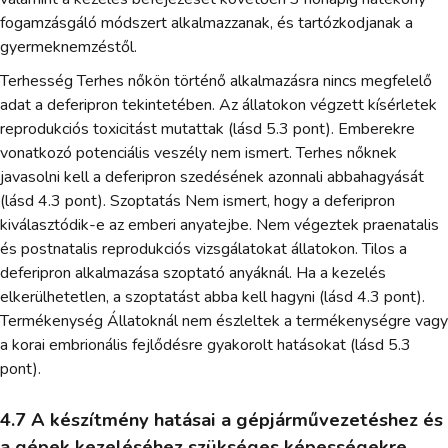
fogamzásgáló módszert alkalmazzanak, és tartózkodjanak a
gyermeknemzéstől.
Terhesség Terhes nőkön történő alkalmazásra nincs megfelelő
adat a deferipron tekintetében. Az állatokon végzett kísérletek
reprodukciós toxicitást mutattak (lásd 5.3 pont). Emberekre
vonatkozó potenciális veszély nem ismert. Terhes nőknek
javasolni kell a deferipron szedésének azonnali abbahagyását
(lásd 4.3 pont). Szoptatás Nem ismert, hogy a deferipron
kiválasztódik-e az emberi anyatejbe. Nem végeztek praenatalis
és postnatalis reprodukciós vizsgálatokat állatokon. Tilos a
deferipron alkalmazása szoptató anyáknál. Ha a kezelés
elkerülhetetlen, a szoptatást abba kell hagyni (lásd 4.3 pont).
Termékenység Állatoknál nem észleltek a termékenységre vagy
a korai embrionális fejlődésre gyakorolt hatásokat (lásd 5.3
pont).
4.7 A készítmény hatásai a gépjárművezetéshez és
a gépek kezeléséhez szükséges képességekre