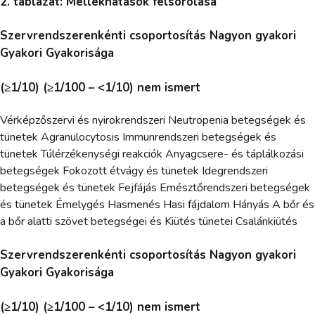
2. táblázat: Mellékhatások felsorolása
Szervrendszerenkénti csoportosítás Nagyon gyakori
Gyakori Gyakorisága
(≥1/10) (≥1/100 – <1/10) nem ismert
Vérképzőszervi és nyirokrendszeri Neutropenia betegségek és
tünetek Agranulocytosis Immunrendszeri betegségek és
tünetek Túlérzékenységi reakciók Anyagcsere- és táplálkozási
betegségek Fokozott étvágy és tünetek Idegrendszeri
betegségek és tünetek Fejfájás Emésztőrendszeri betegségek
és tünetek Émelygés Hasmenés Hasi fájdalom Hányás A bőr és
a bőr alatti szövet betegségei és Kiütés tünetei Csalánkiütés
Szervrendszerenkénti csoportosítás Nagyon gyakori
Gyakori Gyakorisága
(≥1/10) (≥1/100 – <1/10) nem ismert