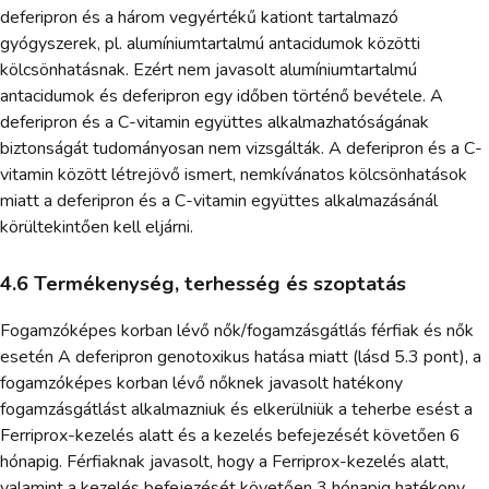
deferipron és a három vegyértékű kationt tartalmazó
gyógyszerek, pl. alumíniumtartalmú antacidumok közötti
kölcsönhatásnak. Ezért nem javasolt alumíniumtartalmú
antacidumok és deferipron egy időben történő bevétele. A
deferipron és a C-vitamin együttes alkalmazhatóságának
biztonságát tudományosan nem vizsgálták. A deferipron és a C-
vitamin között létrejövő ismert, nemkívánatos kölcsönhatások
miatt a deferipron és a C-vitamin együttes alkalmazásánál
körültekintően kell eljárni.
4.6 Termékenység, terhesség és szoptatás
Fogamzóképes korban lévő nők/fogamzásgátlás férfiak és nők
esetén A deferipron genotoxikus hatása miatt (lásd 5.3 pont), a
fogamzóképes korban lévő nőknek javasolt hatékony
fogamzásgátlást alkalmazniuk és elkerülniük a teherbe esést a
Ferriprox-kezelés alatt és a kezelés befejezését követően 6
hónapig. Férfiaknak javasolt, hogy a Ferriprox-kezelés alatt,
valamint a kezelés befejezését követően 3 hónapig hatékony