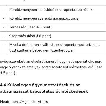
-
Kórelőzményben ismétlődő neutropeniás epizódok.
-
Kórelőzményben szereplő agranulocytosis.
-
Terhesség (lásd 4.6 pont).
-
Szoptatás (lásd 4.6 pont).
-
Mivel a deferipron kiváltotta neutropenia mechanizmusa
tisztázatlan, a beteg nem szedhet olyan
gyógyszereket, amelyekről ismert, hogy neutropeniát okoznak,
vagy olyanokat, amelyek agranulocytosist idézhetnek elő (lásd
4.5 pont).
4.4 Különleges figyelmeztetések és az
alkalmazással kapcsolatos óvintézkedések
Neutropenia/Agranulocytosis