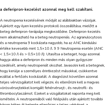
a deferipron-kezelést azonnal meg kell szakítani.
A neutropenia kezelésének módját az alábbiakban vázoljuk.
Ajánlott egy ilyen kezelési protokoll összeállítása, mielőtt a
beteg deferipron-terápiája megkezdődne. Deferipron-kezelés
nem alkalmazható ha a beteg neutropeniás. Az agranulocytosis
és a neutropenia 9 kockázata nagyobb, ha az ANC kiindulási
értéke kevesebb mint 1,5×10 /l. 9 9 Neutropenia esetén (ANC
< 1,5×10 /l és > 0,5×10 /l): Utasítsa a beteget, hogy azonnal
hagyja abba a deferipron és minden más olyan gyógyszer
szedését, amely neutropeniát okozhat. Javasolni kell a betegnek,
hogy kerülje a személyes érintkezést másokkal, csökkentve
ezáltal a fertőzés kockázatát. A diagnózist követően azonnal
teljes vérvizsgálatot kell végezni, és ellenőrizni kell a magvas
vörösvérsejtekkel korrigált fehérvérsejt-, és neutrofil- és
thrombocytaszámot. Ezeket a vizsgálatokat naponta meg kell
ismételni. A neutropeniából való felépülés után ajánlott további
három héten át hetente ellenőrizni a teljes vérképet, a