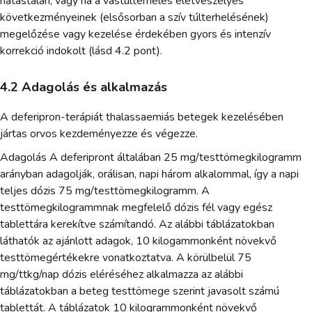
hatástalan, vagy ha a vastúlterhelés életveszélyes
következményeinek (elsősorban a szív túlterhelésének)
megelőzése vagy kezelése érdekében gyors és intenzív
korrekció indokolt (lásd 4.2 pont).
4.2 Adagolás és alkalmazás
A deferipron-terápiát thalassaemiás betegek kezelésében
jártas orvos kezdeményezze és végezze.
Adagolás A deferipront általában 25 mg/testtömegkilogramm
arányban adagolják, orálisan, napi három alkalommal, így a napi
teljes dózis 75 mg/testtömegkilogramm. A
testtömegkilogrammnak megfelelő dózis fél vagy egész
tablettára kerekítve számítandó. Az alábbi táblázatokban
láthatók az ajánlott adagok, 10 kilogammonként növekvő
testtömegértékekre vonatkoztatva. A körülbelül 75
mg/ttkg/nap dózis eléréséhez alkalmazza az alábbi
táblázatokban a beteg testtömege szerint javasolt számú
tablettát. A táblázatok 10 kilogrammonként növekvő