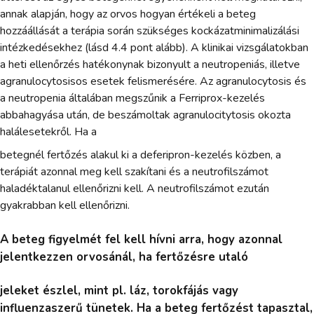
annak alapján, hogy az orvos hogyan értékeli a beteg
hozzáállását a terápia során szükséges kockázatminimalizálási
intézkedésekhez (lásd 4.4 pont alább). A klinikai vizsgálatokban
a heti ellenőrzés hatékonynak bizonyult a neutropeniás, illetve
agranulocytosisos esetek felismerésére. Az agranulocytosis és
a neutropenia általában megszűnik a Ferriprox-kezelés
abbahagyása után, de beszámoltak agranulocitytosis okozta
halálesetekről. Ha a
betegnél fertőzés alakul ki a deferipron-kezelés közben, a
terápiát azonnal meg kell szakítani és a neutrofilszámot
haladéktalanul ellenőrizni kell. A neutrofilszámot ezután
gyakrabban kell ellenőrizni.
A beteg figyelmét fel kell hívni arra, hogy azonnal
jelentkezzen orvosánál, ha fertőzésre utaló
jeleket észlel, mint pl. láz, torokfájás vagy
influenzaszerű tünetek. Ha a beteg fertőzést tapasztal,