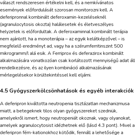
választ rendszeresen értékelni kell, és a nemkívánatos
események előfordulását szorosan monitorozni kell. A
deferipronnal kombinált deferoxamin-kezeléseknél
(agranulocytosis okozta) halálesetek és életveszélyes
helyzetek is előfordultak. A deferoxaminnal kombinált terápia
nem ajánlott, ha a monoterápia – az egyik kelátképzővel – is
megfelelő eredményt ad, vagy ha a szérumferritinszint 500
mikrogramm/l alá esik. A Ferriprox és deferazirox kombinált
alkalmazására vonatkozóan csak korlátozott mennyiségű adat áll
rendelkezésre, és az ilyen kombináció alkalmazásának
mérlegelésekor körültekintéssel kell eljárni.
4.5 Gyógyszerkölcsönhatások és egyéb interakciók
A deferipron kiváltotta neutropenia tisztázatlan mechanizmusa
miatt, a betegeknek tilos olyan gyógyszereket szedniük,
amelyekről ismert, hogy neutropeniát okoznak, vagy olyanokat,
amelyek agranulocytosist idézhetnek elő (lásd 4.3 pont). Mivel a
deferipron fém-kationokhoz kötődik, fennáll a lehetősége a