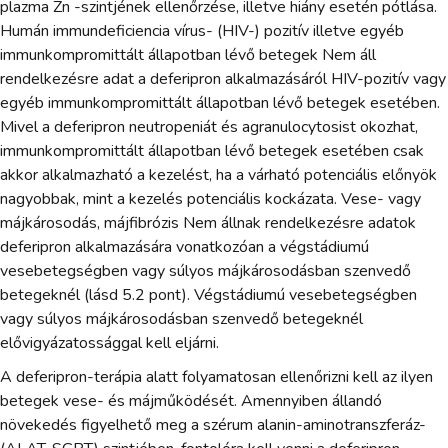
plazma Zn -szintjének ellenőrzése, illetve hiány esetén pótlása.
Humán immundeficiencia vírus- (HIV-) pozitív illetve egyéb
immunkompromittált állapotban lévő betegek Nem áll
rendelkezésre adat a deferipron alkalmazásáról HIV-pozitív vagy
egyéb immunkompromittált állapotban lévő betegek esetében.
Mivel a deferipron neutropeniát és agranulocytosist okozhat,
immunkompromittált állapotban lévő betegek esetében csak
akkor alkalmazható a kezelést, ha a várható potenciális előnyök
nagyobbak, mint a kezelés potenciális kockázata. Vese- vagy
májkárosodás, májfibrózis Nem állnak rendelkezésre adatok
deferipron alkalmazására vonatkozóan a végstádiumú
vesebetegségben vagy súlyos májkárosodásban szenvedő
betegeknél (lásd 5.2 pont). Végstádiumú vesebetegségben
vagy súlyos májkárosodásban szenvedő betegeknél
elővigyázatossággal kell eljárni.
A deferipron-terápia alatt folyamatosan ellenőrizni kell az ilyen
betegek vese- és májműködését. Amennyiben állandó
növekedés figyelhető meg a szérum alanin-aminotranszferáz-