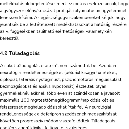
mellékhatások bejelentése, mert ez fontos eszköze annak, hogy
a gyógyszer előny/kockázat profilját folyamatosan figyelemmel
lehessen kísérni. Az egészségügyi szakembereket kérjük, hogy
jelentsék be a feltételezett mellékhatásokat a hatóság részére
az V. függelékben található elérhetőségek valamelyikén
keresztül.
4.9 Túladagolás
Az akut túladagolás eseteiről nem számoltak be. Azonban
neurológiai rendellenességeket (például kisagyi tüneteket,
diplopiát, lateralis nystagmust, pszichomotoros meglassulást,
kézmozgásokat és axiális hypotoniát) észleltek olyan
gyermekeknél, akiknek több éven át szándékosan a javasolt
maximális 100 mg/testtömegkilogramm/nap dózis két és
félszeresét meghaladó dózisokat írtak fel. A neurológiai
rendellenességek a deferipron szedésének megszakítását
követően progresszív módon visszafejlődtek. Túladagolás
esetén szigorú klinikai felügyelet szükséges.