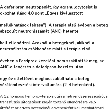
A deferipron neutropeniát, így agranulocytosist is
okozhat (lásd 4.8 pont „Egyes kiválasztott
mellékhatások leírása”). A terápia első évében a beteg
abszolút neutrofilszámát (ANC) hetente
kell ellenőrizni. Azoknál a betegeknél, akiknél a
neutrofilszám csökkenése miatt a terápia első
évében a Ferriprox-kezelést nem szakították meg, az
ANC-ellenőrzés a deferipron-kezelés után
egy év elteltével meghosszabbítható a beteg
vérátömlesztési intervallumára (2–4 hetenként).
A 12 hónapos Ferriprox-terápia után a heti rendszerességűről a
transzfúziós látogatások idején történő ellenőrzésre való
áttérést az egyes betegeknél egyénenként kell meghatározni,