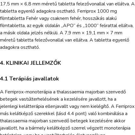
17,5 mm × 6,8 mm méretű tabletta felezővonallal van ellátva. A
tabletta egyenlő adagokra osztható. Ferriprox 1000 mg
filmtabletta Fehér vagy csaknem fehér, hosszúkás alakú
filmtabletta, az egyik oldalán „APO” és „1000” felirattal ellátva,
a másik oldala jelzés nélküli. A 7,9 mm × 19,1 mm × 7 mm
méretű tabletta felezővonallal van ellátva. A tabletta egyenlő
adagokra osztható.
4. KLINIKAI JELLEMZŐK
4.1 Terápiás javallatok
A Ferriprox-monoterápia a thalassaemia majorban szenvedő
betegek vastúlterhelésének a kezelésére javallott, ha a
jelenlegi kelátterápia ellenjavallt vagy nem kielégítő. A Ferriprox
más kelátképző szerekkel (lásd 4.4 pont) való kombinálása a
thalassaemia majorban szenvedő betegek kezelésére akkor
javallott, ha a bármely kelátképző szerrel végzett monoterápia