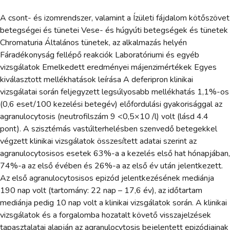
A csont- és izomrendszer, valamint a Ízületi fájdalom kötőszövet
betegségei és tünetei Vese- és húgyúti betegségek és tünetek
Chromaturia Általános tünetek, az alkalmazás helyén
Fáradékonyság fellépő reakciók Laboratóriumi és egyéb
vizsgálatok Emelkedett eredményei májenzimértékek Egyes
kiválasztott mellékhatások leírása A deferipron klinikai
vizsgálatai során feljegyzett legsúlyosabb mellékhatás 1,1%-os
(0,6 eset/100 kezelési betegév) előfordulási gyakorisággal az
agranulocytosis (neutrofilszám 9 <0,5×10 /l) volt (lásd 4.4
pont). A szisztémás vastúlterhelésben szenvedő betegekkel
végzett klinikai vizsgálatok összesített adatai szerint az
agranulocytosisos esetek 63%-a a kezelés első hat hónapjában,
74%-a az első évében és 26%-a az első év után jelentkezett.
Az első agranulocytosisos epizód jelentkezésének mediánja
190 nap volt (tartomány: 22 nap – 17,6 év), az időtartam
mediánja pedig 10 nap volt a klinikai vizsgálatok során. A klinikai
vizsgálatok és a forgalomba hozatalt követő visszajelzések
tapasztalatai alapján az agranulocytosis bejelentett epizódjainak