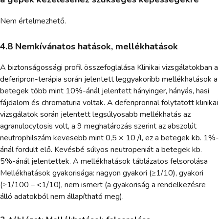
Nem értelmezhető.
4.8 Nemkívánatos hatások, mellékhatások
A biztonságossági profil összefoglalása Klinikai vizsgálatokban a
deferipron-terápia során jelentett leggyakoribb mellékhatások a
betegek több mint 10%-ánál jelentett hányinger, hányás, hasi
fájdalom és chromaturia voltak. A deferipronnal folytatott klinikai
vizsgálatok során jelentett legsúlyosabb mellékhatás az
agranulocytosis volt, a 9 meghatározás szerint az abszolút
neutrophilszám kevesebb mint 0,5 × 10 /l, ez a betegek kb. 1%-
ánál fordult elő. Kevésbé súlyos neutropeniát a betegek kb.
5%-ánál jelentettek. A mellékhatások táblázatos felsorolása
Mellékhatások gyakorisága: nagyon gyakori (≥1/10), gyakori
(≥1/100 – <1/10), nem ismert (a gyakoriság a rendelkezésre
álló adatokból nem állapítható meg).