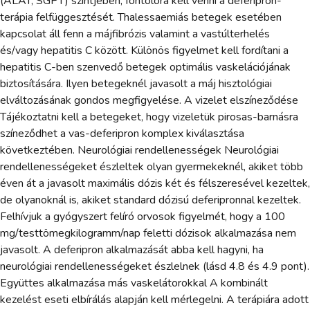
(ALAT, SGPT) szintjében, fontolóra kell venni a deferipron-
terápia felfüggesztését. Thalessaemiás betegek esetében
kapcsolat áll fenn a májfibrózis valamint a vastúlterhelés
és/vagy hepatitis C között. Különös figyelmet kell fordítani a
hepatitis C-ben szenvedő betegek optimális vaskelációjának
biztosítására. Ilyen betegeknél javasolt a máj hisztológiai
elváltozásának gondos megfigyelése. A vizelet elszíneződése
Tájékoztatni kell a betegeket, hogy vizeletük pirosas-barnásra
színeződhet a vas-deferipron komplex kiválasztása
következtében. Neurológiai rendellenességek Neurológiai
rendellenességeket észleltek olyan gyermekeknél, akiket több
éven át a javasolt maximális dózis két és félszeresével kezeltek,
de olyanoknál is, akiket standard dózisú deferipronnal kezeltek.
Felhívjuk a gyógyszert felíró orvosok figyelmét, hogy a 100
mg/testtömegkilogramm/nap feletti dózisok alkalmazása nem
javasolt. A deferipron alkalmazását abba kell hagyni, ha
neurológiai rendellenességeket észlelnek (lásd 4.8 és 4.9 pont).
Együttes alkalmazása más vaskelátorokkal A kombinált
kezelést eseti elbírálás alapján kell mérlegelni. A terápiára adott