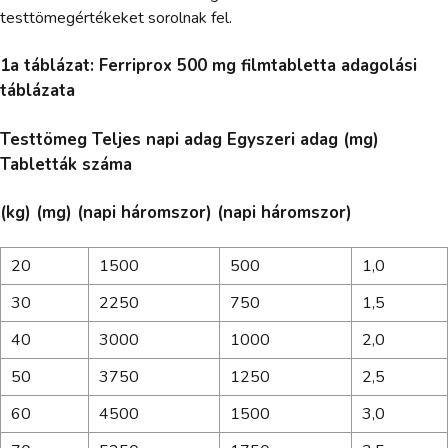
testtömegértékeket sorolnak fel.
1a táblázat: Ferriprox 500 mg filmtabletta adagolási
táblázata
Testtömeg Teljes napi adag Egyszeri adag (mg)
Tabletták száma
(kg) (mg) (napi háromszor) (napi háromszor)
20
1500
500
1,0
30
2250
750
1,5
40
3000
1000
2,0
50
3750
1250
2,5
60
4500
1500
3,0