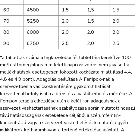
60
4500
1,5
1,5
1,5
70
5250
2,0
1,5
2,0
80
6000
2,0
2,0
2,0
90
6750
2,5
2,0
2,5
*a tabletták száma a legközelebbi fél tablettára kerekítve 100
mg/testtömegkilogramm feletti napi összdózis nem javasolt a
mellékhatások esetlegesen fokozott kockázata miatt (lásd 4.4,
4.8 és 4.9 pont). Adagolás beállítása A Ferripox-nak a
szervezetben a vas csökkentésére gyakorolt hatását
közvetlenül befolyásolja a dózis és a vastúlterhelés mértéke. A
Ferripox terápia elkezdése után a kelát-ion adagolásnak a
szervezet vasháztartásának szabályozása során mutatott hosszú
távú hatásosságának értékelése céljából a szérumferritin-
koncentráció vagy a szervezet vasterhelését kimutató, egyéb
indikátorok kétháromhavonta történő értékelése ajánlott. A