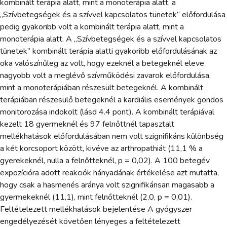
kombinált terápia alatt, mint a monoterápia alatt, a
„Szívbetegségek és a szívvel kapcsolatos tünetek” előfordulása
pedig gyakoribb volt a kombinált terápia alatt, mint a
monoterápia alatt. A „Szívbetegségek és a szívvel kapcsolatos
tünetek” kombinált terápia alatti gyakoribb előfordulásának az
oka valószínűleg az volt, hogy ezeknél a betegeknél eleve
nagyobb volt a meglévő szívműködési zavarok előfordulása,
mint a monoterápiában részesült betegeknél. A kombinált
terápiában részesülő betegeknél a kardiális események gondos
monitorozása indokolt (lásd 4.4 pont). A kombinált terápiával
kezelt 18 gyermeknél és 97 felnőttnél tapasztalt
mellékhatások előfordulásában nem volt szignifikáns különbség
a két korcsoport között, kivéve az arthropathiát (11,1 % a
gyerekeknél, nulla a felnőtteknél, p = 0,02). A 100 betegév
expozícióra adott reakciók hányadának értékelése azt mutatta,
hogy csak a hasmenés aránya volt szignifikánsan magasabb a
gyermekeknél (11,1), mint felnőtteknél (2,0, p = 0,01).
Feltételezett mellékhatások bejelentése A gyógyszer
engedélyezését követően lényeges a feltételezett