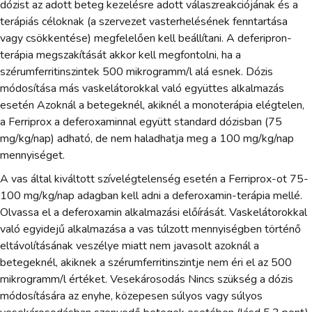
dózist az adott beteg kezelésre adott válaszreakciójának és a
terápiás céloknak (a szervezet vasterhelésének fenntartása
vagy csökkentése) megfelelően kell beállítani. A deferipron-
terápia megszakítását akkor kell megfontolni, ha a
szérumferritinszintek 500 mikrogramm/l alá esnek. Dózis
módosítása más vaskelátorokkal való együttes alkalmazás
esetén Azoknál a betegeknél, akiknél a monoterápia elégtelen,
a Ferriprox a deferoxaminnal együtt standard dózisban (75
mg/kg/nap) adható, de nem haladhatja meg a 100 mg/kg/nap
mennyiséget.
A vas által kiváltott szívelégtelenség esetén a Ferriprox-ot 75-
100 mg/kg/nap adagban kell adni a deferoxamin-terápia mellé.
Olvassa el a deferoxamin alkalmazási előírását. Vaskelátorokkal
való egyidejű alkalmazása a vas túlzott mennyiségben történő
eltávolításának veszélye miatt nem javasolt azoknál a
betegeknél, akiknek a szérumferritinszintje nem éri el az 500
mikrogramm/l értéket. Vesekárosodás Nincs szükség a dózis
módosítására az enyhe, közepesen súlyos vagy súlyos