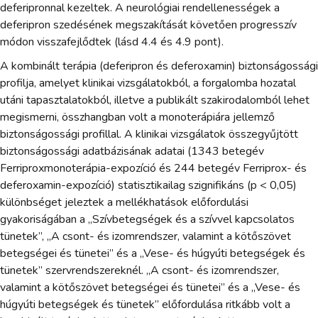
deferipronnal kezeltek. A neurológiai rendellenességek a
deferipron szedésének megszakítását követően progresszív
módon visszafejlődtek (lásd 4.4 és 4.9 pont).
A kombinált terápia (deferipron és deferoxamin) biztonságossági
profilja, amelyet klinikai vizsgálatokból, a forgalomba hozatal
utáni tapasztalatokból, illetve a publikált szakirodalomból lehet
megismerni, összhangban volt a monoterápiára jellemző
biztonságossági profillal. A klinikai vizsgálatok összegyűjtött
biztonságossági adatbázisának adatai (1343 betegév
Ferriproxmonoterápia-expozíció és 244 betegév Ferriprox- és
deferoxamin-expozíció) statisztikailag szignifikáns (p < 0,05)
különbséget jeleztek a mellékhatások előfordulási
gyakoriságában a „Szívbetegségek és a szívvel kapcsolatos
tünetek”, „A csont- és izomrendszer, valamint a kötőszövet
betegségei és tünetei” és a „Vese- és húgyúti betegségek és
tünetek” szervrendszereknél. „A csont- és izomrendszer,
valamint a kötőszövet betegségei és tünetei” és a „Vese- és
húgyúti betegségek és tünetek” előfordulása ritkább volt a