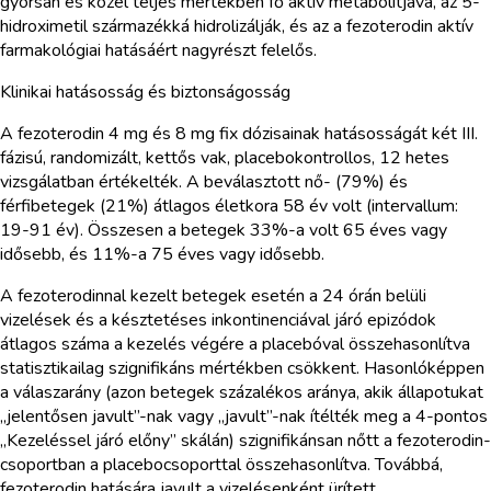
gyorsan és közel teljes mértékben fő aktív metabolitjává, az 5-
hidroximetil származékká hidrolizálják, és az a fezoterodin aktív
farmakológiai hatásáért nagyrészt felelős.
Klinikai hatásosság és biztonságosság
A fezoterodin 4 mg és 8 mg fix dózisainak hatásosságát két III.
fázisú, randomizált, kettős vak, placebokontrollos, 12 hetes
vizsgálatban értékelték. A beválasztott nő- (79%) és
férfibetegek (21%) átlagos életkora 58 év volt (intervallum:
19-91 év). Összesen a betegek 33%-a volt 65 éves vagy
idősebb, és 11%-a 75 éves vagy idősebb.
A fezoterodinnal kezelt betegek esetén a 24 órán belüli
vizelések és a késztetéses inkontinenciával járó epizódok
átlagos száma a kezelés végére a placebóval összehasonlítva
statisztikailag szignifikáns mértékben csökkent. Hasonlóképpen
a válaszarány (azon betegek százalékos aránya, akik állapotukat
„jelentősen javult”-nak vagy „javult”-nak ítélték meg a 4-pontos
„Kezeléssel járó előny” skálán) szignifikánsan nőtt a fezoterodin-
csoportban a placebocsoporttal összehasonlítva. Továbbá,
fezoterodin hatására javult a vizelésenként ürített