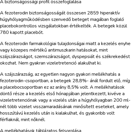
A biztonságossági profil összefoglalása
A fezoterodin biztonságosságát összesen 2859 hiperaktív
húgyhólyagműködésben szenvedő beteget magában foglaló
placebokontrollos vizsgálatokban értékelték. A betegek közül
780 kapott placebót.
A fezoterodin farmakológiai tulajdonságai miatt a kezelés enyhe
vagy közepes mértékű antimuszkarin hatásokat, mint
szájszárazságot, szemszárazságot, dyspepsiát és székrekedést
okozhat. Nem gyakran vizeletretenció alakulhat ki.
A szájszárazság, az egyetlen nagyon gyakori mellékhatás a
fezoterodin-csoportban, a betegek 28,8%- ánál fordult elő, míg
a placebocsoportban ez az arány 8,5% volt. A mellékhatások
döntő része a kezelés első hónapjában jelentkezett, kivéve a
vizeletretenciónak vagy a vizelés után a húgyhólyagban 200 ml-
nél több vizelet visszamaradásának minősített eseteket, amely
hosszútávú kezelés után is kialakulhat, és gyakoribb volt
férfiaknál, mint nőknél.
A mellékhatások táblázatos felsorolása