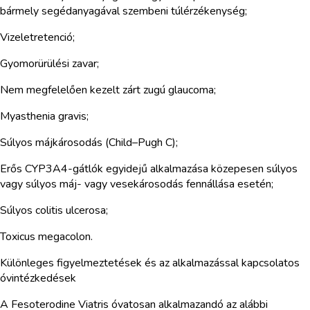
bármely segédanyagával szembeni túlérzékenység;
Vizeletretenció;
Gyomorürülési zavar;
Nem megfelelően kezelt zárt zugú glaucoma;
Myasthenia gravis;
Súlyos májkárosodás (Child–Pugh C);
Erős CYP3A4-gátlók egyidejű alkalmazása közepesen súlyos
vagy súlyos máj- vagy vesekárosodás fennállása esetén;
Súlyos colitis ulcerosa;
Toxicus megacolon.
Különleges figyelmeztetések és az alkalmazással kapcsolatos
óvintézkedések
A Fesoterodine Viatris óvatosan alkalmazandó az alábbi