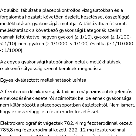
Az alábbi táblázat a placebokontrollos vizsgálatokban és a
forgalomba hozatalt követően észlelt, kezeléssel összefüggő
mellékhatások gyakoriságát mutatja. A táblázatban felsorolt
mellékhatások a következő gyakorisági kategóriák szerint
vannak feltüntetve: nagyon gyakori (≥ 1/10), gyakori (≥ 1/100-
< 1/10), nem gyakori (≥ 1/1000-< 1/100) és ritka (≥ 1/10 000-
< 1/1000).
Az egyes gyakorisági kategóriákon belül a mellékhatások
csökkenő súlyosság szerint kerülnek megadásra.
Egyes kiválasztott mellékhatások leírása
A fezoterodin klinikai vizsgálataiban a májenzimszintek jelentős
emelkedésének eseteiről számoltak be, de ennek gyakorisága
nem különbözött a placebocsoportban észleltektől. Nem ismert,
hogy ez összefügg-e a fezoterodin-kezeléssel.
Elektrokardiográfiát végeztek 782, 4 mg fezoterodinnal kezelt;
785,8 mg fezoterodinnal kezelt; 222, 12 mg fezoterodinnal