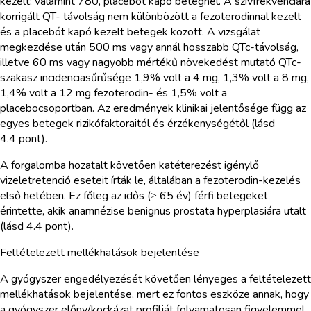
kezelt; valamint 780, placebót kapó betegnél. A szívfrekvenciára
korrigált QT- távolság nem különbözött a fezoterodinnal kezelt
és a placebót kapó kezelt betegek között. A vizsgálat
megkezdése után 500 ms vagy annál hosszabb QTc-távolság,
illetve 60 ms vagy nagyobb mértékű növekedést mutató QTc-
szakasz incidenciasűrűsége 1,9% volt a 4 mg, 1,3% volt a 8 mg,
1,4% volt a 12 mg fezoterodin- és 1,5% volt a
placebocsoportban. Az eredmények klinikai jelentősége függ az
egyes betegek rizikófaktoraitól és érzékenységétől (lásd
4.4 pont).
A forgalomba hozatalt követően katéterezést igénylő
vizeletretenció eseteit írták le, általában a fezoterodin-kezelés
első hetében. Ez főleg az idős (≥ 65 év) férfi betegeket
érintette, akik anamnézise benignus prostata hyperplasiára utalt
(lásd 4.4 pont).
Feltételezett mellékhatások bejelentése
A gyógyszer engedélyezését követően lényeges a feltételezett
mellékhatások bejelentése, mert ez fontos eszköze annak, hogy
a gyógyszer előny/kockázat profilját folyamatosan figyelemmel