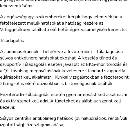
lehessen kísérni.
Az egészségügyi szakembereket kérjük, hogy jelentsék be a
feltételezett mellékhatásokat a hatóság részére az
V. függelékben található elérhetőségek valamelyikén keresztül.
Túladagolás
Az antimuszkarinok – beleértve a fezoterodint – túladagolása
súlyos antikolinerg hatásokat okozhat. A kezelés tüneti és
szupportív. Túladagolás esetén javasolt az EKG-monitorozás és
a QT-távolság megnyúlásának kezelésére standard szupportív
eljárásokat kell alkalmazni. Klinikai vizsgálatokban a fezoterodint
28 mg-ot is elérő dózisokban is biztonságosnak találták.
Fezoterodin-túladagolás esetén gyomormosást kell alkalmazni
és aktív szenet kell adni. A tüneteket az alábbiak szerint kell
kezelni:
Súlyos centrális antikolinerg hatások (pl. hallucinációk, rendkívüli
izgatottság): fizosztigmin adása;