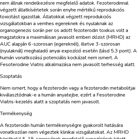
nem állnak rendelkezésre megfelelő adatok. Fezoterodinnal
végzett állatkísérletek során enyhe mértékű reprodukciós
toxicitást igazoltak. Állatokkal végzett reprodukciós
vizsgálatokban a vemhes egereknek és nyulaknak az
organogenezis során per os adott fezoterodin toxikus volt a
magzatokra a maximálisan javasolt emberi dózist (MRHD) az
AUC alapján 6-szorosan (egereknél), illetve 3-szorosan
(nyulaknál) meghaladó anyai expozíció esetén (lásd 5.3 pont). A
humán vonatkozású potenciális kockázat nem ismert. A
Fesoterodine Viatris alkalmazása nem javasolt terhesség alatt.
Szoptatás
Nem ismert, hogy a fezoterodin vagy a fezoterodin metabolitjai
kiválasztódnak-e a humán anyatejbe, ezért a Fesoterodine
Viatris-kezelés alatt a szoptatás nem javasolt.
Termékenység
A fezoterodin humán termékenységre gyakorolt hatására
vonatkozóan nem végeztek klinikai vizsgálatokat. Az MRHD
körülbelül 5-19-szeresének megfelelő expozíciónak kitett