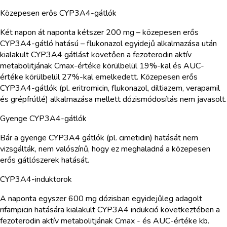
Közepesen erős CYP3A4-gátlók
Két napon át naponta kétszer 200 mg – közepesen erős
CYP3A4-gátló hatású – flukonazol egyidejű alkalmazása után
kialakult CYP3A4 gátlást követően a fezoterodin aktív
metabolitjának Cmax-értéke körülbelül 19%-kal és AUC-
értéke körülbelül 27%-kal emelkedett. Közepesen erős
CYP3A4-gátlók (pl. eritromicin, flukonazol, diltiazem, verapamil
és grépfrútlé) alkalmazása mellett dózismódosítás nem javasolt.
Gyenge CYP3A4-gátlók
Bár a gyenge CYP3A4 gátlók (pl. cimetidin) hatását nem
vizsgálták, nem valószínű, hogy ez meghaladná a közepesen
erős gátlószerek hatását.
CYP3A4-induktorok
A naponta egyszer 600 mg dózisban egyidejűleg adagolt
rifampicin hatására kialakult CYP3A4 indukció következtében a
fezoterodin aktív metabolitjának Cmax - és AUC-értéke kb.