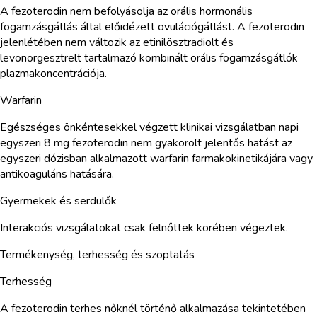
A fezoterodin nem befolyásolja az orális hormonális
fogamzásgátlás által előidézett ovulációgátlást. A fezoterodin
jelenlétében nem változik az etinilösztradiolt és
levonorgesztrelt tartalmazó kombinált orális fogamzásgátlók
plazmakoncentrációja.
Warfarin
Egészséges önkéntesekkel végzett klinikai vizsgálatban napi
egyszeri 8 mg fezoterodin nem gyakorolt jelentős hatást az
egyszeri dózisban alkalmazott warfarin farmakokinetikájára vagy
antikoaguláns hatására.
Gyermekek és serdülők
Interakciós vizsgálatokat csak felnőttek körében végeztek.
Termékenység, terhesség és szoptatás
Terhesség
A fezoterodin terhes nőknél történő alkalmazása tekintetében