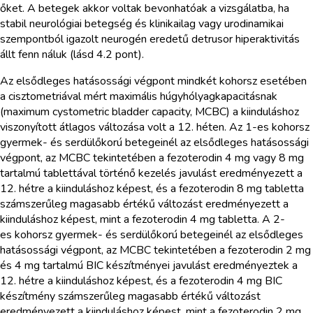
őket. A betegek akkor voltak bevonhatóak a vizsgálatba, ha
stabil neurológiai betegség és klinikailag vagy urodinamikai
szempontból igazolt neurogén eredetű detrusor hiperaktivitás
állt fenn náluk (lásd 4.2 pont).
Az elsődleges hatásossági végpont mindkét kohorsz esetében
a cisztometriával mért maximális húgyhólyagkapacitásnak
(maximum cystometric bladder capacity, MCBC) a kiinduláshoz
viszonyított átlagos változása volt a 12. héten. Az 1-es kohorsz
gyermek- és serdülőkorú betegeinél az elsődleges hatásossági
végpont, az MCBC tekintetében a fezoterodin 4 mg vagy 8 mg
tartalmú tablettával történő kezelés javulást eredményezett a
12. hétre a kiinduláshoz képest, és a fezoterodin 8 mg tabletta
számszerűleg magasabb értékű változást eredményezett a
kiinduláshoz képest, mint a fezoterodin 4 mg tabletta. A 2-
es kohorsz gyermek- és serdülőkorú betegeinél az elsődleges
hatásossági végpont, az MCBC tekintetében a fezoterodin 2 mg
és 4 mg tartalmú BIC készítményei javulást eredményeztek a
12. hétre a kiinduláshoz képest, és a fezoterodin 4 mg BIC
készítmény számszerűleg magasabb értékű változást
eredményezett a kiinduláshoz képest, mint a fezoterodin 2 mg