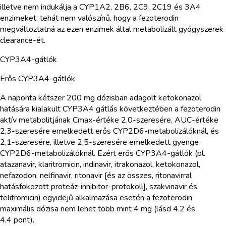
illetve nem indukálja a CYP1A2, 2B6, 2C9, 2C19 és 3A4
enzimeket, tehát nem valószínű, hogy a fezoterodin
megváltoztatná az ezen enzimek által metabolizált gyógyszerek
clearance-ét.
CYP3A4-gátlók
Erős CYP3A4-gátlók
A naponta kétszer 200 mg dózisban adagolt ketokonazol
hatására kialakult CYP3A4 gátlás következtében a fezoterodin
aktív metabolitjának Cmax-értéke 2,0-szeresére, AUC-értéke
2,3-szeresére emelkedett erős CYP2D6-metabolizálóknál, és
2,1-szeresére, illetve 2,5-szeresére emelkedett gyenge
CYP2D6-metabolizálóknál. Ezért erős CYP3A4-gátlók (pl.
atazanavir, klaritromicin, indinavir, itrakonazol, ketokonazol,
nefazodon, nelfinavir, ritonavir [és az összes, ritonavirral
hatásfokozott proteáz-inhibitor-protokoll], szakvinavir és
telitromicin) egyidejű alkalmazása esetén a fezoterodin
maximális dózisa nem lehet több mint 4 mg (lásd 4.2 és
4.4 pont).