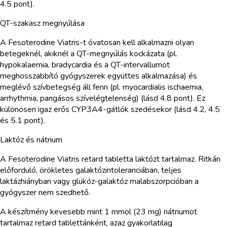
4.5 pont).
QT-szakasz megnyúlása
A Fesoterodine Viatris-t óvatosan kell alkalmazni olyan
betegeknél, akiknél a QT-megnyúlás kockázata (pl.
hypokalaemia, bradycardia és a QT-intervallumot
meghosszabbító gyógyszerek együttes alkalmazása) és
meglévő szívbetegség áll fenn (pl. myocardialis ischaemia,
arrhythmia, pangásos szívelégtelenség) (lásd 4.8 pont). Ez
különösen igaz erős CYP3A4-gátlók szedésekor (lásd 4.2, 4.5
és 5.1 pont).
Laktóz és nátrium
A Fesoterodine Viatris retard tabletta laktózt tartalmaz. Ritkán
előforduló, örökletes galaktózintoleranciában, teljes
laktázhiányban vagy glükóz-galaktóz malabszorpcióban a
gyógyszer nem szedhető.
A készítmény kevesebb mint 1 mmol (23 mg) nátriumot
tartalmaz retard tablettánként, azaz gyakorlatilag