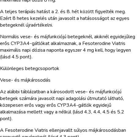
A teljes terápiás hatást a 2. és 8. hét között figyelték meg.
Ezért 8 hetes kezelés után javasolt a hatásosságot az egyes
betegeknél újraértékelni.
Normális vese- és májfunkciójú betegeknél, akiknél egyidejűleg
erős CYP3A4-gátlókat alkalmaznak, a Fesoterodine Viatris
maximális napi dózisa naponta egyszer 4 mg kell, hogy legyen
(lásd 4.5 pont).
Különleges betegcsoportok
Vese- és májkárosodás
Az alábbi táblázatban a károsodott vese- és májfunkciójú
betegek számára javasolt napi adagolási útmutató látható,
közepesen erős vagy erős CYP3A4-gátlók egyidejű
alkalmazása mellett vagy a nélkül (lásd 4.3, 4.4, 4.5 és 5.2
pont).
A Fesoterodine Viatris ellenjavallt súlyos májkárosodásban
szenvedő egyéneknél (lásd 4.3 pont).