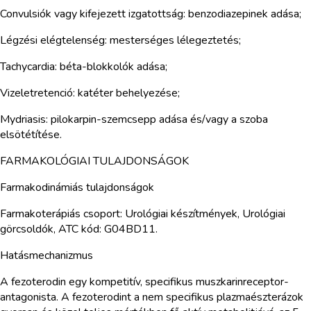
Convulsiók vagy kifejezett izgatottság: benzodiazepinek adása;
Légzési elégtelenség: mesterséges lélegeztetés;
Tachycardia: béta-blokkolók adása;
Vizeletretenció: katéter behelyezése;
Mydriasis: pilokarpin-szemcsepp adása és/vagy a szoba
elsötétítése.
FARMAKOLÓGIAI TULAJDONSÁGOK
Farmakodinámiás tulajdonságok
Farmakoterápiás csoport: Urológiai készítmények, Urológiai
görcsoldók, ATC kód: G04BD11.
Hatásmechanizmus
A fezoterodin egy kompetitív, specifikus muszkarinreceptor-
antagonista. A fezoterodint a nem specifikus plazmaészterázok