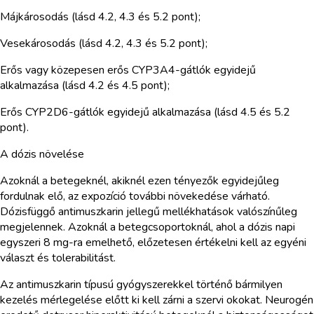
Májkárosodás (lásd 4.2, 4.3 és 5.2 pont);
Vesekárosodás (lásd 4.2, 4.3 és 5.2 pont);
Erős vagy közepesen erős CYP3A4-gátlók egyidejű
alkalmazása (lásd 4.2 és 4.5 pont);
Erős CYP2D6-gátlók egyidejű alkalmazása (lásd 4.5 és 5.2
pont).
A dózis növelése
Azoknál a betegeknél, akiknél ezen tényezők egyidejűleg
fordulnak elő, az expozíció további növekedése várható.
Dózisfüggő antimuszkarin jellegű mellékhatások valószínűleg
megjelennek. Azoknál a betegcsoportoknál, ahol a dózis napi
egyszeri 8 mg-ra emelhető, előzetesen értékelni kell az egyéni
választ és tolerabilitást.
Az antimuszkarin típusú gyógyszerekkel történő bármilyen
kezelés mérlegelése előtt ki kell zárni a szervi okokat. Neurogén