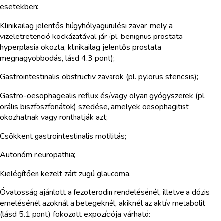
esetekben:
Klinikailag jelentős húgyhólyagürülési zavar, mely a
vizeletretenció kockázatával jár (pl. benignus prostata
hyperplasia okozta, klinikailag jelentős prostata
megnagyobbodás, lásd 4.3 pont);
Gastrointestinalis obstructiv zavarok (pl. pylorus stenosis);
Gastro-oesophagealis reflux és/vagy olyan gyógyszerek (pl.
orális biszfoszfonátok) szedése, amelyek oesophagitist
okozhatnak vagy ronthatják azt;
Csökkent gastrointestinalis motilitás;
Autonóm neuropathia;
Kielégítően kezelt zárt zugú glaucoma.
Óvatosság ajánlott a fezoterodin rendelésénél, illetve a dózis
emelésénél azoknál a betegeknél, akiknél az aktív metabolit
(lásd 5.1 pont) fokozott expozíciója várható: