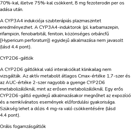
70%-kal, illetve 75%-kal csökkent, 8 mg fezoterodin per os
adása után.
A CYP3A4 indukciója szubterápiás plazmaszintet
eredményezhet. A CYP3A4-induktorok (pl. karbamazepin,
rifampicin, fenobarbitál, fenitoin, közönséges orbáncfű
[Hypericum perforatum]) egyidejű alkalmazása nem javasolt
(lásd 4.4 pont).
CYP2D6-gátlók
A CYP2D6 gátlókkal való interakciókat klinikailag nem
vizsgálták. Az aktív metabolit átlagos Cmax-értéke 1,7-szer és
az AUC-értéke 2-szer nagyobb a gyenge CYP2D6
metabolizálóknál, mint az erősen metabolizálóknál. Egy erős
CYP2D6-gátló egyidejű alkalmazásakor megnőhet az expozíció
és a nemkívánatos események előfordulási gyakorisága.
Szükség lehet a dózis 4 mg-ra való csökkentésére (lásd
4.4 pont).
Orális fogamzásgátlók