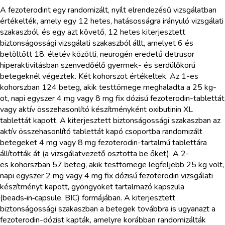
A fezoterodint egy randomizált, nyílt elrendezésű vizsgálatban
értékelték, amely egy 12 hetes, hatásosságra irányuló vizsgálati
szakaszból, és egy azt követő, 12 hetes kiterjesztett
biztonságossági vizsgálati szakaszból állt, amelyet 6 és
betöltött 18. életév közötti, neurogén eredetű detrusor
hiperaktivitásban szenvedőélő gyermek- és serdülőkorú
betegeknél végeztek. Két kohorszot értékeltek. Az 1-es
kohorszban 124 beteg, akik testtömege meghaladta a 25 kg-
ot, napi egyszer 4 mg vagy 8 mg fix dózisú fezoterodin-tablettát
vagy aktív összehasonlító készítményként oxibutinin XL
tablettát kapott. A kiterjesztett biztonságossági szakaszban az
aktív összehasonlító tablettát kapó csoportba randomizált
betegeket 4 mg vagy 8 mg fezoterodin-tartalmú tablettára
állították át (a vizsgálatvezető osztotta be őket). A 2-
es kohorszban 57 beteg, akik testtömege legfeljebb 25 kg volt,
napi egyszer 2 mg vagy 4 mg fix dózisú fezoterodin vizsgálati
készítményt kapott, gyöngyöket tartalmazó kapszula
(beads‑in‑capsule, BIC) formájában. A kiterjesztett
biztonságossági szakaszban a betegek továbbra is ugyanazt a
fezoterodin-dózist kapták, amelyre korábban randomizálták