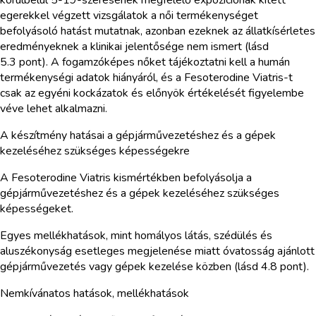
egerekkel végzett vizsgálatok a női termékenységet
befolyásoló hatást mutatnak, azonban ezeknek az állatkísérletes
eredményeknek a klinikai jelentősége nem ismert (lásd
5.3 pont). A fogamzóképes nőket tájékoztatni kell a humán
termékenységi adatok hiányáról, és a Fesoterodine Viatris-t
csak az egyéni kockázatok és előnyök értékelését figyelembe
véve lehet alkalmazni.
A készítmény hatásai a gépjárművezetéshez és a gépek
kezeléséhez szükséges képességekre
A Fesoterodine Viatris kismértékben befolyásolja a
gépjárművezetéshez és a gépek kezeléséhez szükséges
képességeket.
Egyes mellékhatások, mint homályos látás, szédülés és
aluszékonyság esetleges megjelenése miatt óvatosság ajánlott
gépjárművezetés vagy gépek kezelése közben (lásd 4.8 pont).
Nemkívánatos hatások, mellékhatások