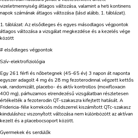
vizeletmennyiség átlagos változása, valamint a heti kontinens
napok számának átlagos változása (lásd alább, 1. táblázat).
1. táblázat: Az elsődleges és egyes másodlagos végpontok
átlagos változása a vizsgálat megkezdése és a kezelés vége
között
# elsődleges végpontok
Szív-elektrofiziológia
Egy 261 férfi és nőbetegnek (45-65 év) 3 napon át naponta
egyszer adagolt 4 mg és 28 mg fezoterodinnal végzett kettős
vak, randomizált, placebo- és aktív kontrollos (moxifloxacin
400 mg), párhuzamos elrendezésű vizsgálatban részletesen
értékelték a fezoterodin QT-szakaszra kifejtett hatását. A
Fridericia-féle korrekciós módszerrel kiszámított QTc-szakasz
kiinduláshoz viszonyított változása nem különbözött az aktívan
kezelt és a placebocsoport között.
Gyermekek és serdülők