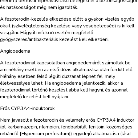
eredetű detrusor hiperaktivitású betegeknél a biztonságosságot
és hatásosságot még nem igazolták.
A fezoterodin-kezelés elkezdése előtt a gyakori vizelés egyéb
okait (szívelégtelenség kezelése vagy vesebetegség) is ki kell
vizsgálni. Húgyúti infekció esetén megfelelő
gyógyszeres/antibakteriális kezelést kell elkezdeni.
Angiooedema
A fezoterodinnal kapcsolatban angiooedemáról számoltak be,
ami néhány esetben az első dózis alkalmazása után fordult elő.
Néhány esetben felső légúti duzzanat léphet fel, mely
életveszélyes lehet. Ha angiooedema jelentkezik, akkor a
fezoterodinnal történő kezelést abba kell hagyni, és azonnal
megfelelő kezelést kell nyújtani.
Erős CYP3A4-induktorok
Nem javasolt a fezoterodin és valamely erős CYP3A4 induktor
(pl. karbamazepin, rifampicin, fenobarbitál, fenitoin, közönséges
orbáncfű [Hypericum perforatum]) egyidejű alkalmazása (lásd