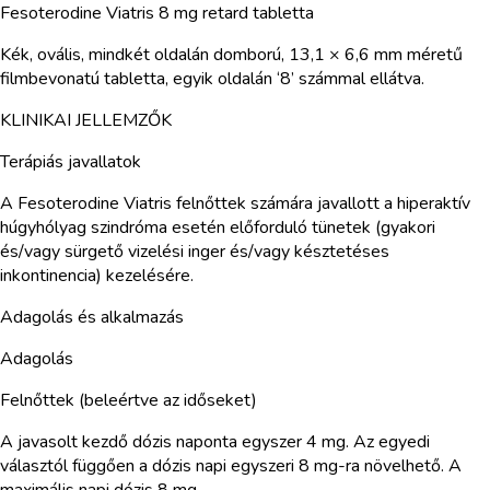
Fesoterodine Viatris 8 mg retard tabletta
Kék, ovális, mindkét oldalán domború, 13,1 × 6,6 mm méretű
filmbevonatú tabletta, egyik oldalán ‘8’ számmal ellátva.
KLINIKAI JELLEMZŐK
Terápiás javallatok
A Fesoterodine Viatris felnőttek számára javallott a hiperaktív
húgyhólyag szindróma esetén előforduló tünetek (gyakori
és/vagy sürgető vizelési inger és/vagy késztetéses
inkontinencia) kezelésére.
Adagolás és alkalmazás
Adagolás
Felnőttek (beleértve az időseket)
A javasolt kezdő dózis naponta egyszer 4 mg. Az egyedi
választól függően a dózis napi egyszeri 8 mg-ra növelhető. A
maximális napi dózis 8 mg.