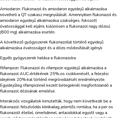
Amiodaron: Flukonazol és amiodaron egyidejű alkalmazása
növelheti a QT-szakasz megnyúlását. Amennyiben flukonazol és
amiodaron egyidejű alkalmazása szükséges, fokozott
óvatossággal kell eljárni, különösen a flukonazol nagy dózisú
(800 mg) alkalmazása esetén.
A következő gyógyszerek flukonazollal történő egyidejű
alkalmazása óvatosságot és a dózis módosítását igényli
Egyéb gyógyszerek hatása a flukonazolra
Rifampicin: Flukonazol és rifampicin egyidejű alkalmazása a
flukonazol AUC‑értékének 25%‑os csökkenését, a felezési
idejének 20%‑kal történő megrövidülését eredményezte.
Egyidejűleg rifampicinnel kezelt betegeknél megfontolandó a
flukonazol dózisának emelése.
Interakciós vizsgálatok kimutatták, hogy nem következik be a
flukonazol-felszívódás klinikailag jelentős romlása, ha a per os
flukonazolt étellel, cimetidinnel, antacidokkal együtt vagy a