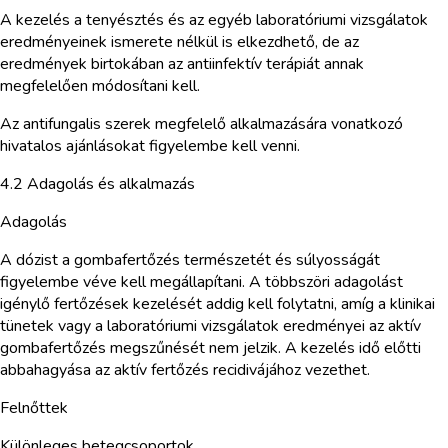
A kezelés a tenyésztés és az egyéb laboratóriumi vizsgálatok
eredményeinek ismerete nélkül is elkezdhető, de az
eredmények birtokában az antiinfektív terápiát annak
megfelelően módosítani kell.
Az antifungalis szerek megfelelő alkalmazására vonatkozó
hivatalos ajánlásokat figyelembe kell venni.
4.2 Adagolás és alkalmazás
Adagolás
A dózist a gombafertőzés természetét és súlyosságát
figyelembe véve kell megállapítani. A többszöri adagolást
igénylő fertőzések kezelését addig kell folytatni, amíg a klinikai
tünetek vagy a laboratóriumi vizsgálatok eredményei az aktív
gombafertőzés megszűnését nem jelzik. A kezelés idő előtti
abbahagyása az aktív fertőzés recidivájához vezethet.
Felnőttek
Különleges betegcsoportok