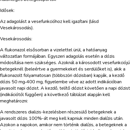
Idősek:
Az adagolást a vesefunkcióhoz kell igazítani (lásd
Vesekárosodás).
Vesekárosodás:
A flukonazol elsősorban a vizelettel ürül, a hatóanyag
változatlan formájában. Egyszeri adagolás esetén a dózis
módosítása nem szükséges. Azoknál a károsodott vesefunkciójú
betegeknél (beleértve a gyermekeket és serdülőket is), akik a
flukonazolt folyamatosan (többszöri dózisban) kapják, a kezdő
dózis 50 mg‑400 mg, figyelembe véve az adott indikációban
javasolt napi dózist. A kezdő, telítő dózist követően a napi dózist
(indikációtól függően) a következő táblázat alapján kell
meghatározni:
A rendszeres dializis-kezelésben részesülő betegeknek a
javasolt dózis 100%-át meg kell kapniuk minden dialízis után.
Azokon a napokon, amikor nem történik dialízis, a betegeknek a