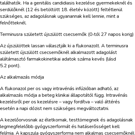
találhatók. Ha a genitális candidiasis kezelése gyermekeknél és
serdülőknél (12 és betöltött 18. életév között) feltétlenül
szükséges, az adagolásnak ugyanannak kell lennie, mint a
felnőtteknél.
Terminusra született újszülött csecsemők (0‑tól 27 napos korig)
Az újszülöttek lassan választják ki a flukonazolt. A terminusra
született újszülött csecsemőknél alkalmazott adagolást
alátámasztó farmakokinetikai adatok száma kevés (lásd
5.2 pont).
Az alkalmazás módja
A flukonazol per os vagy intravénás infúzióban adható, az
alkalmazás módja a beteg klinikai állapotától függ. Intravénás
kezelésről per os kezelésre – vagy fordítva – való áttérés
esetén a napi dózist nem szükséges megváltoztatni.
A kezelőorvosnak az életkornak, testtömegnek és adagolásnak
legmegfelelőbb gyógyszerformát és hatáserősséget kell
felírnia. A kapszula gyógyszerforma nem alkalmas csecsemőknél