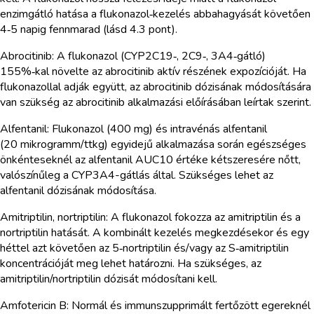
enzimgátló hatása a flukonazol‑kezelés abbahagyását követően
4‑5 napig fennmarad (lásd 4.3 pont).
Abrocitinib: A flukonazol (CYP2C19‑, 2C9‑, 3A4‑gátló)
155%‑kal növelte az abrocitinib aktív részének expozícióját. Ha
flukonazollal adják együtt, az abrocitinib dózisának módosítására
van szükség az abrocitinib alkalmazási előírásában leírtak szerint.
Alfentanil: Flukonazol (400 mg) és intravénás alfentanil
(20 mikrogramm/ttkg) egyidejű alkalmazása során egészséges
önkénteseknél az alfentanil AUC10 értéke kétszeresére nőtt,
valószínűleg a CYP3A4-gátlás által. Szükséges lehet az
alfentanil dózisának módosítása.
Amitriptilin, nortriptilin: A flukonazol fokozza az amitriptilin és a
nortriptilin hatását. A kombinált kezelés megkezdésekor és egy
héttel azt követően az 5‑nortriptilin és/vagy az S‑amitriptilin
koncentrációját meg lehet határozni. Ha szükséges, az
amitriptilin/nortriptilin dózisát módosítani kell.
Amfotericin B: Normál és immunszupprimált fertőzött egereknél