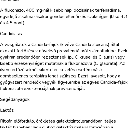
A flukonazol 400 mg‑nál kisebb napi dózisainak terfenadinnal
egyidejű alkalmazásakor gondos ellenőrzés szükséges (lásd 4.3
és 4.5 pont).
Candidiasis
A vizsgálatok a Candida-fajok (kivéve Candida albicans) által
okozott fertőzések növekvő prevalenciájáról számoltak be. Ezek
gyakran eredendően rezisztensek (pl. C. krusei és C. auris) vagy
kisebb érzékenységet mutatnak a flukonazolra (C. glabrata). Az
ilyen fertőzéseknél sikertelen kezelés esetén másik
gombaellenes terápiára lehet szükség. Ezért javasolt, hogy a
gyógyszert rendelők vegyék figyelembe az egyes Candida-fajok
flukonazol-rezisztenciájának prevalenciáját.
Segédanyagok
Laktóz
Ritkán előforduló, örökletes galaktózintoleranciában, teljes
laktáz‑hiányban vagy glükóz‑galaktóz malabszorpcióban a