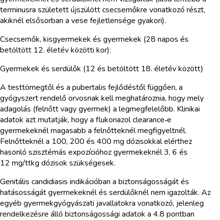
terminusra született újszülött csecsemőkre vonatkozó részt,
akiknél elsősorban a vese fejletlensége gyakori).
Csecsemők, kisgyermekek és gyermekek (28 napos és
betöltött 12. életév közötti kor):
Gyermekek és serdülők (12 és betöltött 18. életév között)
A testtömegtől és a pubertalis fejlődéstől függően, a
gyógyszert rendelő orvosnak kell meghatároznia, hogy mely
adagolás (felnőtt vagy gyermek) a legmegfelelőbb. Klinikai
adatok azt mutatják, hogy a flukonazol clearance‑e
gyermekeknél magasabb a felnőtteknél megfigyeltnél.
Felnőtteknél a 100, 200 és 400 mg dózisokkal elérthez
hasonló szisztémás expozícióhoz gyermekeknél 3, 6 és
12 mg/ttkg dózisok szükségesek.
Genitális candidiasis indikációban a biztonságosságát és
hatásosságát gyermekeknél és serdülőknél nem igazolták. Az
egyéb gyermekgyógyászati javallatokra vonatkozó, jelenleg
rendelkezésre álló biztonságossági adatok a 4.8 pontban