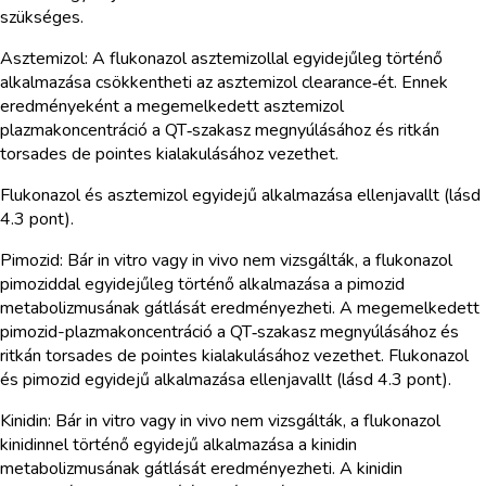
szükséges.
Asztemizol: A flukonazol asztemizollal egyidejűleg történő
alkalmazása csökkentheti az asztemizol clearance‑ét. Ennek
eredményeként a megemelkedett asztemizol
plazmakoncentráció a QT‑szakasz megnyúlásához és ritkán
torsades de pointes kialakulásához vezethet.
Flukonazol és asztemizol egyidejű alkalmazása ellenjavallt (lásd
4.3 pont).
Pimozid: Bár in vitro vagy in vivo nem vizsgálták, a flukonazol
pimoziddal egyidejűleg történő alkalmazása a pimozid
metabolizmusának gátlását eredményezheti. A megemelkedett
pimozid-plazmakoncentráció a QT‑szakasz megnyúlásához és
ritkán torsades de pointes kialakulásához vezethet. Flukonazol
és pimozid egyidejű alkalmazása ellenjavallt (lásd 4.3 pont).
Kinidin: Bár in vitro vagy in vivo nem vizsgálták, a flukonazol
kinidinnel történő egyidejű alkalmazása a kinidin
metabolizmusának gátlását eredményezheti. A kinidin