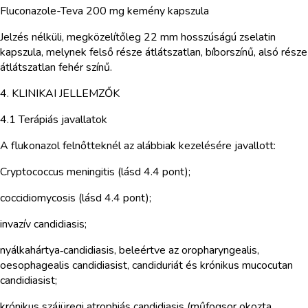
Fluconazole-Teva 200 mg kemény kapszula
Jelzés nélküli, megközelítőleg 22 mm hosszúságú zselatin
kapszula, melynek felső része átlátszatlan, bíborszínű, alsó része
átlátszatlan fehér színű.
4. KLINIKAI JELLEMZŐK
4.1 Terápiás javallatok
A flukonazol felnőtteknél az alábbiak kezelésére javallott:
Cryptococcus meningitis (lásd 4.4 pont);
coccidiomycosis (lásd 4.4 pont);
invazív candidiasis;
nyálkahártya‑candidiasis, beleértve az oropharyngealis,
oesophagealis candidiasist, candiduriát és krónikus mucocutan
candidiasist;
krónikus szájüregi atrophiás candidiasis (műfogsor okozta