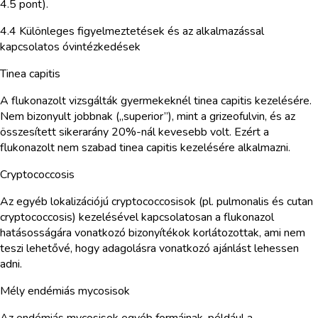
4.5 pont).
4.4 Különleges figyelmeztetések és az alkalmazással
kapcsolatos óvintézkedések
Tinea capitis
A flukonazolt vizsgálták gyermekeknél tinea capitis kezelésére.
Nem bizonyult jobbnak („superior”), mint a grizeofulvin, és az
összesített sikerarány 20%-nál kevesebb volt. Ezért a
flukonazolt nem szabad tinea capitis kezelésére alkalmazni.
Cryptococcosis
Az egyéb lokalizációjú cryptococcosisok (pl. pulmonalis és cutan
cryptococcosis) kezelésével kapcsolatosan a flukonazol
hatásosságára vonatkozó bizonyítékok korlátozottak, ami nem
teszi lehetővé, hogy adagolásra vonatkozó ajánlást lehessen
adni.
Mély endémiás mycosisok
Az endémiás mycosisok egyéb formáinak, például a