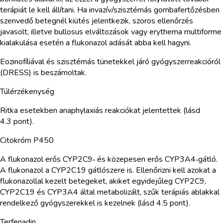
terápiát le kell állítani. Ha invazív/szisztémás gombafertőzésben
szenvedő betegnél kiütés jelentkezik, szoros ellenőrzés
javasolt, illetve bullosus elváltozások vagy erythema multiforme
kialakulása esetén a flukonazol adását abba kell hagyni.
Eozinofíliával és szisztémás tünetekkel járó gyógyszerreakcióról
(DRESS) is beszámoltak.
Túlérzékenység
Ritka esetekben anaphylaxiás reakciókat jelentettek (lásd
4.3 pont).
Citokróm P450
A flukonazol erős CYP2C9‑ és közepesen erős CYP3A4‑gátló.
A flukonazol a CYP2C19 gátlószere is. Ellenőrizni kell azokat a
flukonazollal kezelt betegeket, akiket egyidejűleg CYP2C9,
CYP2C19 és CYP3A4 által metabolizált, szűk terápiás ablakkal
rendelkező gyógyszerekkel is kezelnek (lásd 4.5 pont).
Terfenadin