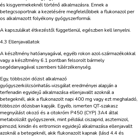
és kisgyermekeknél történő alkalmazásra. Ennek a
betegcsoportnak a kezelésére megfelelőbbek a flukonazol per
os alkalmazott folyékony gyógyszerformái.
A kapszulákat étkezéstől függetlenül, egészben kell lenyelni.
4.3 Ellenjavallatok
A készítmény hatóanyagával, egyéb rokon azol‑származékokkal
vagy a készítmény 6.1 pontban felsorolt bármely
segédanyagával szembeni túlérzékenység.
Egy, többszöri dózist alkalmazó
gyógyszerkölcsönhatás‑vizsgálat eredményei alapján a
terfenadin egyidejű alkalmazása ellenjavallt azoknál a
betegeknél, akik a flukonazolt napi 400 mg vagy ezt meghaladó,
többszöri dózisban kapják. Egyéb, ismerten QT‑szakasz
megnyúlást okozó és a citokróm P450 (CYP) 3A4 által
metabolizált gyógyszerek, mint például ciszaprid, asztemizol,
pimozid, kinidin és eritromicin egyidejű alkalmazása ellenjavallt
azoknál a betegeknél, akik flukonazolt kapnak (lásd 4.4 és