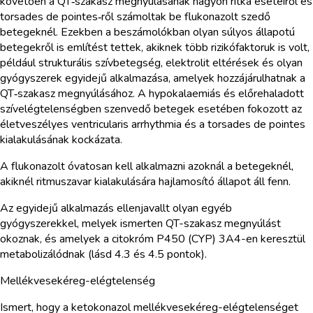
követően a QT‑szakasz megnyúlásának nagyon ritka eseteiről és
torsades de pointes‑ről számoltak be flukonazolt szedő
betegeknél. Ezekben a beszámolókban olyan súlyos állapotú
betegekről is említést tettek, akiknek több rizikófaktoruk is volt,
például strukturális szívbetegség, elektrolit eltérések és olyan
gyógyszerek egyidejű alkalmazása, amelyek hozzájárulhatnak a
QT‑szakasz megnyúlásához. A hypokalaemiás és előrehaladott
szívelégtelenségben szenvedő betegek esetében fokozott az
életveszélyes ventricularis arrhythmia és a torsades de pointes
kialakulásának kockázata.
A flukonazolt óvatosan kell alkalmazni azoknál a betegeknél,
akiknél ritmuszavar kialakulására hajlamosító állapot áll fenn.
Az egyidejű alkalmazás ellenjavallt olyan egyéb
gyógyszerekkel, melyek ismerten QT-szakasz megnyúlást
okoznak, és amelyek a citokróm P450 (CYP) 3A4-en keresztül
metabolizálódnak (lásd 4.3 és 4.5 pontok).
Mellékvesekéreg-elégtelenség
Ismert, hogy a ketokonazol mellékvesekéreg-elégtelenséget