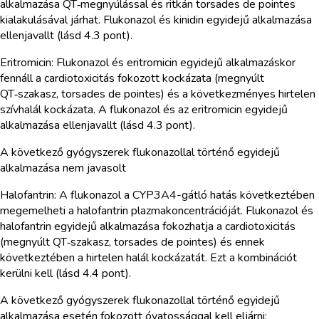
alkalmazása QT‑megnyúlással és ritkán torsades de pointes
kialakulásával járhat. Flukonazol és kinidin egyidejű alkalmazása
ellenjavallt (lásd 4.3 pont).
Eritromicin: Flukonazol és eritromicin egyidejű alkalmazáskor
fennáll a cardiotoxicitás fokozott kockázata (megnyúlt
QT‑szakasz, torsades de pointes) és a következményes hirtelen
szívhalál kockázata. A flukonazol és az eritromicin egyidejű
alkalmazása ellenjavallt (lásd 4.3 pont).
A következő gyógyszerek flukonazollal történő egyidejű
alkalmazása nem javasolt
Halofantrin: A flukonazol a CYP3A4-gátló hatás következtében
megemelheti a halofantrin plazmakoncentrációját. Flukonazol és
halofantrin egyidejű alkalmazása fokozhatja a cardiotoxicitás
(megnyúlt QT‑szakasz, torsades de pointes) és ennek
következtében a hirtelen halál kockázatát. Ezt a kombinációt
kerülni kell (lásd 4.4 pont).
A következő gyógyszerek flukonazollal történő egyidejű
alkalmazása esetén fokozott óvatossággal kell eljárni: