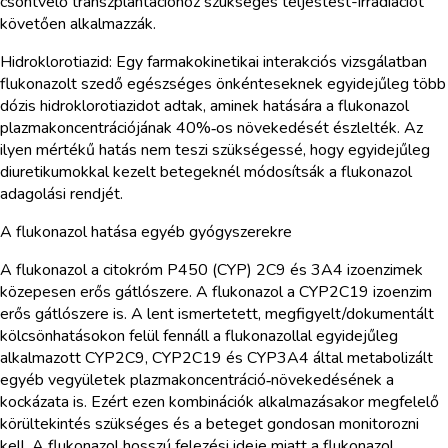
csontvelő transzplantációhoz szükséges teljestest-irradiációt
követően alkalmazzák.
Hidroklorotiazid: Egy farmakokinetikai interakciós vizsgálatban
flukonazolt szedő egészséges önkénteseknek egyidejűleg több
dózis hidroklorotiazidot adtak, aminek hatására a flukonazol
plazmakoncentrációjának 40%‑os növekedését észlelték. Az
ilyen mértékű hatás nem teszi szükségessé, hogy egyidejűleg
diuretikumokkal kezelt betegeknél módosítsák a flukonazol
adagolási rendjét.
A flukonazol hatása egyéb gyógyszerekre
A flukonazol a citokróm P450 (CYP) 2C9 és 3A4 izoenzimek
közepesen erős gátlószere. A flukonazol a CYP2C19 izoenzim
erős gátlószere is. A lent ismertetett, megfigyelt/dokumentált
kölcsönhatásokon felül fennáll a flukonazollal egyidejűleg
alkalmazott CYP2C9, CYP2C19 és CYP3A4 által metabolizált
egyéb vegyületek plazmakoncentráció‑növekedésének a
kockázata is. Ezért ezen kombinációk alkalmazásakor megfelelő
körültekintés szükséges és a beteget gondosan monitorozni
kell. A flukonazol hosszú felezési ideje miatt a flukonazol