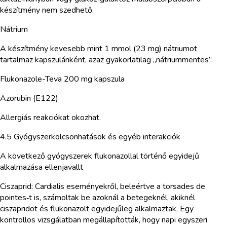
készítmény nem szedhető.
Nátrium
A készítmény kevesebb mint 1 mmol (23 mg) nátriumot
tartalmaz kapszulánként, azaz gyakorlatilag „nátriummentes”.
Flukonazole-Teva 200 mg kapszula
Azorubin (E122)
Allergiás reakciókat okozhat.
4.5 Gyógyszerkölcsönhatások és egyéb interakciók
A következő gyógyszerek flukonazollal történő egyidejű
alkalmazása ellenjavallt
Ciszaprid: Cardialis eseményekről, beleértve a torsades de
pointes‑t is, számoltak be azoknál a betegeknél, akiknél
ciszapridot és flukonazolt egyidejűleg alkalmaztak. Egy
kontrollos vizsgálatban megállapították, hogy napi egyszeri