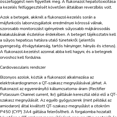
összefüggést nem figyeltek meg. A flukonazol hepatotoxicitása
a kezelés felfüggesztését követően általában reverzíbilis volt.
Azok a betegek, akiknél a flukonazol‑kezelés során a
májfunkciós laborvizsgálatok eredményei kórossá válnak,
szorosabb monitorozást igényelnek súlyosabb májkárosodás
kialakulásának észlelése érdekében. A beteget tájékoztatni kell
a súlyos hepaticus hatásra utaló tünetekről (jelentős
gyengeség, étvágytalanság, tartós hányinger, hányás és icterus).
A flukonazol‑kezelést azonnal abba kell hagyni, és a betegnek
orvoshoz kell fordulnia.
Cardiovascularis rendszer
Bizonyos azolok, köztük a flukonazol alkalmazása az
elektrokardiogramon a QT‑szakasz megnyúlásával járhat. A
flukonazol az egyenirányító káliumcsatorna-áram (Rectifier
Potassium Channel current, Ikr) gátlásán keresztül idézi elő a QT-
szakasz megnyúlását. Az egyéb gyógyszerek (mint például az
amiodaron) által kiváltott QT-szakasz-megnyúlást a citokróm
P450 (CYP) 3A4 gátlása felerősítheti. A forgalomba hozatalt