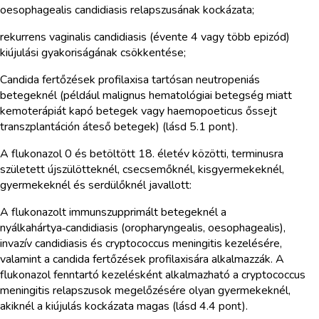
oesophagealis candidiasis relapszusának kockázata;
rekurrens vaginalis candidiasis (évente 4 vagy több epizód)
kiújulási gyakoriságának csökkentése;
Candida fertőzések profilaxisa tartósan neutropeniás
betegeknél (például malignus hematológiai betegség miatt
kemoterápiát kapó betegek vagy haemopoeticus őssejt
transzplantáción áteső betegek) (lásd 5.1 pont).
A flukonazol 0 és betöltött 18. életév közötti, terminusra
született újszülötteknél, csecsemőknél, kisgyermekeknél,
gyermekeknél és serdülőknél javallott:
A flukonazolt immunszupprimált betegeknél a
nyálkahártya‑candidiasis (oropharyngealis, oesophagealis),
invazív candidiasis és cryptococcus meningitis kezelésére,
valamint a candida fertőzések profilaxisára alkalmazzák. A
flukonazol fenntartó kezelésként alkalmazható a cryptococcus
meningitis relapszusok megelőzésére olyan gyermekeknél,
akiknél a kiújulás kockázata magas (lásd 4.4 pont).