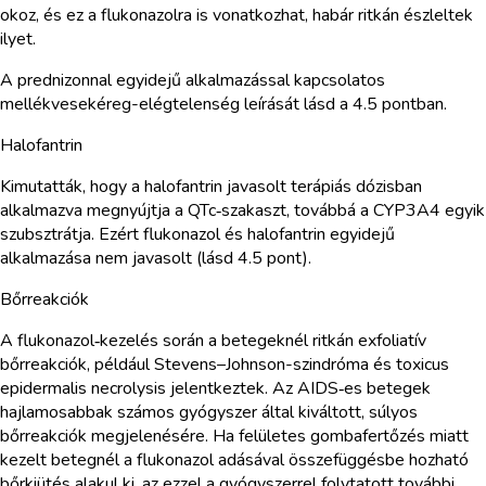
okoz, és ez a flukonazolra is vonatkozhat, habár ritkán észleltek
ilyet.
A prednizonnal egyidejű alkalmazással kapcsolatos
mellékvesekéreg-elégtelenség leírását lásd a 4.5 pontban.
Halofantrin
Kimutatták, hogy a halofantrin javasolt terápiás dózisban
alkalmazva megnyújtja a QTc‑szakaszt, továbbá a CYP3A4 egyik
szubsztrátja. Ezért flukonazol és halofantrin egyidejű
alkalmazása nem javasolt (lásd 4.5 pont).
Bőrreakciók
A flukonazol‑kezelés során a betegeknél ritkán exfoliatív
bőrreakciók, például Stevens–Johnson-szindróma és toxicus
epidermalis necrolysis jelentkeztek. Az AIDS‑es betegek
hajlamosabbak számos gyógyszer által kiváltott, súlyos
bőrreakciók megjelenésére. Ha felületes gombafertőzés miatt
kezelt betegnél a flukonazol adásával összefüggésbe hozható
bőrkiütés alakul ki, az ezzel a gyógyszerrel folytatott további