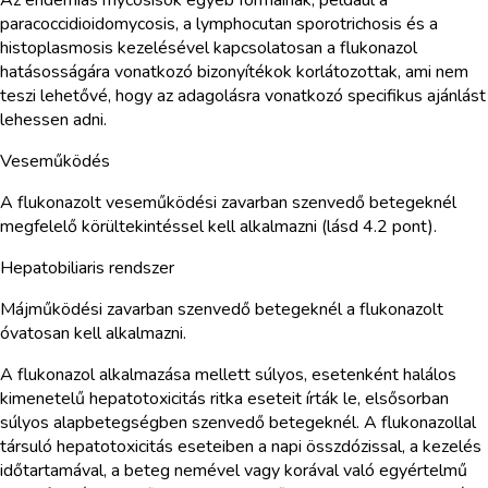
paracoccidioidomycosis, a lymphocutan sporotrichosis és a
histoplasmosis kezelésével kapcsolatosan a flukonazol
hatásosságára vonatkozó bizonyítékok korlátozottak, ami nem
teszi lehetővé, hogy az adagolásra vonatkozó specifikus ajánlást
lehessen adni.
Veseműködés
A flukonazolt veseműködési zavarban szenvedő betegeknél
megfelelő körültekintéssel kell alkalmazni (lásd 4.2 pont).
Hepatobiliaris rendszer
Májműködési zavarban szenvedő betegeknél a flukonazolt
óvatosan kell alkalmazni.
A flukonazol alkalmazása mellett súlyos, esetenként halálos
kimenetelű hepatotoxicitás ritka eseteit írták le, elsősorban
súlyos alapbetegségben szenvedő betegeknél. A flukonazollal
társuló hepatotoxicitás eseteiben a napi összdózissal, a kezelés
időtartamával, a beteg nemével vagy korával való egyértelmű