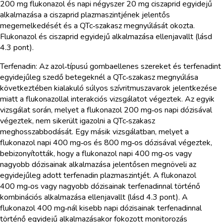
200 mg flukonazol és napi négyszer 20 mg ciszaprid egyidejű
alkalmazása a ciszaprid plazmaszintjének jelentős
megemelkedését és a QTc‑szakasz megnyúlását okozta.
Flukonazol és ciszaprid egyidejű alkalmazása ellenjavallt (lásd
4.3 pont).
Terfenadin: Az azol‑típusú gombaellenes szereket és terfenadint
egyidejűleg szedő betegeknél a QTc‑szakasz megnyúlása
következtében kialakuló súlyos szívritmuszavarok jelentkezése
miatt a flukonazollal interakciós vizsgálatot végeztek. Az egyik
vizsgálat során, melyet a flukonazol 200 mg‑os napi dózisával
végeztek, nem sikerült igazolni a QTc‑szakasz
meghosszabbodását. Egy másik vizsgálatban, melyet a
flukonazol napi 400 mg‑os és 800 mg‑os dózisával végeztek,
bebizonyították, hogy a flukonazol napi 400 mg‑os vagy
nagyobb dózisainak alkalmazása jelentősen megnöveli az
egyidejűleg adott terfenadin plazmaszintjét. A flukonazol
400 mg‑os vagy nagyobb dózisainak terfenadinnal történő
kombinációs alkalmazása ellenjavallt (lásd 4.3 pont). A
flukonazol 400 mg‑nál kisebb napi dózisainak terfenadinnal
történő egyidejű alkalmazásakor fokozott monitorozás