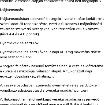
kreatinin-clearance alapján csökkentett dózist kell megkapniuk.
Májkárosodás:
Májkárosodásban szenvedő betegekre vonatkozóan korlátozott
számú adat áll rendelkezésre, ezért a flukonazolt májműködési
zavarban szenvedő betegeknél körültekintően kell alkalmazni
(lásd 4.4 és 4.8 pontok).
Gyermekek és serdülők
Gyermekeknél és serdülőknél a napi 400 mg maximális dózist
nem szabad túllépni.
Ahogyan felnőttek hasonló fertőzéseiben, a kezelés időtartama
a klinikai és mikológiai válaszon alapul. A flukonazolt napi
egyszeri dózisban kell alkalmazni.
A vesekárosodásban szenvedő gyermekekre és serdülőkre
vonatkozó adagolást lásd a „Vesekárosodás” pontban.
A flukonazol farmakokinetikáját vesekárosodásban szenvedő
gyermekeknél és serdülőknél nem vizsgálták (lásd lentebb a