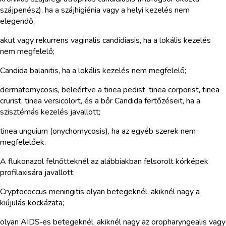
szájpenész), ha a szájhigiénia vagy a helyi kezelés nem
elegendő;
akut vagy rekurrens vaginalis candidiasis, ha a lokális kezelés
nem megfelelő;
Candida balanitis, ha a lokális kezelés nem megfelelő;
dermatomycosis, beleértve a tinea pedist, tinea corporist, tinea
crurist, tinea versicolort, és a bőr Candida fertőzéseit, ha a
szisztémás kezelés javallott;
tinea unguium (onychomycosis), ha az egyéb szerek nem
megfelelőek.
A flukonazol felnőtteknél az alábbiakban felsorolt kórképek
profilaxisára javallott:
Cryptococcus meningitis olyan betegeknél, akiknél nagy a
kiújulás kockázata;
olyan AIDS‑es betegeknél, akiknél nagy az oropharyngealis vagy