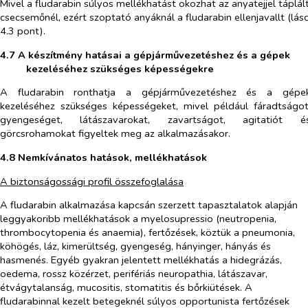
Mivel a fludarabin súlyos mellékhatást okozhat az anyatejjel táplál
csecsemőnél, ezért szoptató anyáknál a fludarabin ellenjavallt (lás
4.3 pont).
4.7 A készítmény hatásai a gépjárművezetéshez és a gépek
kezeléséhez szükséges képességekre
A fludarabin ronthatja a gépjárművezetéshez és a gépe
kezeléséhez szükséges képességeket, mivel például fáradtságot
gyengeséget, látászavarokat, zavartságot, agitatiót é
görcsrohamokat figyeltek meg az alkalmazásakor.
4.8 Nemkívánatos hatások, mellékhatások
A biztonságossági profil összefoglalása
A fludarabin alkalmazása kapcsán szerzett tapasztalatok alapján
leggyakoribb mellékhatások a myelosupressio (neutropenia,
thrombocytopenia és anaemia), fertőzések, köztük a pneumonia,
köhögés, láz, kimerültség, gyengeség, hányinger, hányás és
hasmenés. Egyéb gyakran jelentett mellékhatás a hidegrázás,
oedema, rossz közérzet, perifériás neuropathia, látászavar,
étvágytalanság, mucositis, stomatitis és bőrkiütések. A
fludarabinnal kezelt betegeknél súlyos opportunista fertőzések