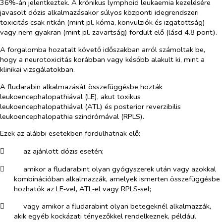
36%‑án jelentkeztek. A krónikus lymphoid leukaemia kezelésére
javasolt dózis alkalmazásakor súlyos központi idegrendszeri
toxicitás csak ritkán (mint pl. kóma, konvulziók és izgatottság)
vagy nem gyakran (mint pl. zavartság) fordult elő (lásd 4.8 pont).
A forgalomba hozatalt követő időszakban arról számoltak be,
hogy a neurotoxicitás korábban vagy később alakult ki, mint a
klinikai vizsgálatokban.
A fludarabin alkalmazását összefüggésbe hozták
leukoencephalopathiával (LE), akut toxikus
leukoencephalopathiával (ATL) és posterior reverzibilis
leukoencephalopathia szindrómával (RPLS).
Ezek az alábbi esetekben fordulhatnak elő:
​
az ajánlott dózis esetén;
​
amikor a fludarabint olyan gyógyszerek után vagy azokkal
kombinációban alkalmazzák, amelyek ismerten összefüggésbe
hozhatók az LE‑vel, ATL‑el vagy RPLS‑sel;
​
vagy amikor a fludarabint olyan betegeknél alkalmazzák,
akik egyéb kockázati tényezőkkel rendelkeznek, például