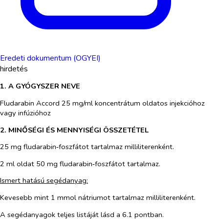
Eredeti dokumentum (OGYEI)
hirdetés
1. A GYÓGYSZER NEVE
Fludarabin Accord 25 mg/ml koncentrátum oldatos injekcióhoz
vagy infúzióhoz
2. MINŐSÉGI ÉS MENNYISÉGI ÖSSZETÉTEL
25 mg fludarabin‑foszfátot tartalmaz milliliterenként.
2 ml oldat 50 mg fludarabin‑foszfátot tartalmaz.
Ismert hatású segédanyag:
Kevesebb mint 1 mmol nátriumot tartalmaz milliliterenként.
A segédanyagok teljes listáját lásd a 6.1 pontban.