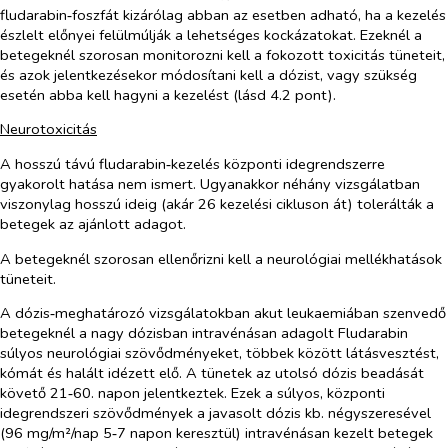
fludarabin‑foszfát kizárólag abban az esetben adható, ha a kezelés
észlelt előnyei felülmúlják a lehetséges kockázatokat. Ezeknél a
betegeknél szorosan monitorozni kell a fokozott toxicitás tüneteit,
és azok jelentkezésekor módosítani kell a dózist, vagy szükség
esetén abba kell hagyni a kezelést (lásd 4.2 pont).
Neurotoxicitás
A hosszú távú fludarabin‑kezelés központi idegrendszerre
gyakorolt hatása nem ismert. Ugyanakkor néhány vizsgálatban
viszonylag hosszú ideig (akár 26 kezelési cikluson át) tolerálták a
betegek az ajánlott adagot.
A betegeknél szorosan ellenőrizni kell a neurológiai mellékhatások
tüneteit.
A dózis‑meghatározó vizsgálatokban akut leukaemiában szenvedő
betegeknél a nagy dózisban intravénásan adagolt Fludarabin
súlyos neurológiai szövődményeket, többek között látásvesztést,
kómát és halált idézett elő. A tünetek az utolsó dózis beadását
követő 21‑60. napon jelentkeztek. Ezek a súlyos, központi
idegrendszeri szövődmények a javasolt dózis kb. négyszeresével
(96 mg/m²/nap 5‑7 napon keresztül) intravénásan kezelt betegek