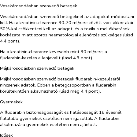
Vesekárosodásban szenvedő betegek
Vesekárosodásban szenvedő betegeknél az adagokat módosítani
kell. Ha a kreatinin‑clearence 30‑70 ml/perc között van, akkor akár
50%‑kal csökkenteni kell az adagot, és a toxikus mellékhatások
kockázata miatt szoros haematologiai ellenőrzés szükséges (lásd
4.4 pont).
Ha a kreatinin‑clearance kevesebb mint 30 ml/perc, a
fludarabin‑kezelés ellenjavallt (lásd 4.3 pont).
Májkárosodásban szenvedő betegek
Májkárosodásban szenvedő betegek fludarabin‑kezeléséről
nincsenek adatok. Ebben a betegcsoportban a fludarabin
körültekintően alkalmazható (lásd még 4.4 pont).
Gyermekek
A fludarabin biztonságosságát és hatásosságát 18 évesnél
fiatalabb gyermekek esetében nem igazolták. A fludarabin
alkalmazása gyermekek esetében nem ajánlott.
Idősek