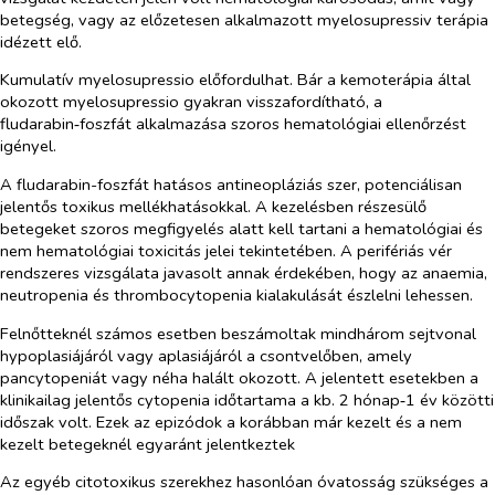
betegség, vagy az előzetesen alkalmazott myelosupressiv terápia
idézett elő.
Kumulatív myelosupressio előfordulhat. Bár a kemoterápia által
okozott myelosupressio gyakran visszafordítható, a
fludarabin‑foszfát alkalmazása szoros hematológiai ellenőrzést
igényel.
A fludarabin-foszfát hatásos antineopláziás szer, potenciálisan
jelentős toxikus mellékhatásokkal. A kezelésben részesülő
betegeket szoros megfigyelés alatt kell tartani a hematológiai és
nem hematológiai toxicitás jelei tekintetében. A perifériás vér
rendszeres vizsgálata javasolt annak érdekében, hogy az anaemia,
neutropenia és thrombocytopenia kialakulását észlelni lehessen.
Felnőtteknél számos esetben beszámoltak mindhárom sejtvonal
hypoplasiájáról vagy aplasiájáról a csontvelőben, amely
pancytopeniát vagy néha halált okozott. A jelentett esetekben a
klinikailag jelentős cytopenia időtartama a kb. 2 hónap‑1 év közötti
időszak volt. Ezek az epizódok a korábban már kezelt és a nem
kezelt betegeknél egyaránt jelentkeztek
Az egyéb citotoxikus szerekhez hasonlóan óvatosság szükséges a