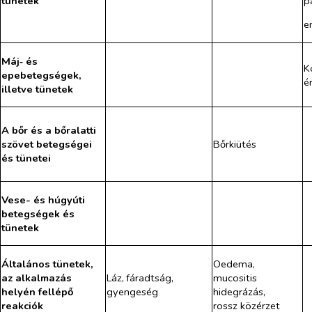
p
tünetek
e
Máj‑ és
K
epebetegségek,
é
illetve tünetek
A bőr és a bőralatti
szövet betegségei
Bőrkiütés
és tünetei
Vese- és húgyúti
betegségek és
tünetek
Általános tünetek,
Oedema,
az alkalmazás
Láz,
fáradtság,
mucositis
helyén fellépő
gyengeség
hidegrázás,
reakciók
rossz közérzet