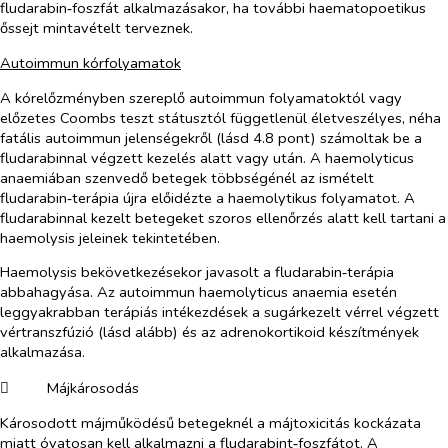
fludarabin‑foszfát alkalmazásakor, ha további haematopoetikus
őssejt mintavételt terveznek.
Autoimmun kórfolyamatok
A kórelőzményben szereplő autoimmun folyamatoktól vagy
előzetes Coombs teszt státusztól függetlenül életveszélyes, néha
fatális autoimmun jelenségekről (lásd 4.8 pont) számoltak be a
fludarabinnal végzett kezelés alatt vagy után. A haemolyticus
anaemiában szenvedő betegek többségénél az ismételt
fludarabin‑terápia újra előidézte a haemolytikus folyamatot. A
fludarabinnal kezelt betegeket szoros ellenőrzés alatt kell tartani a
haemolysis jeleinek tekintetében.
Haemolysis bekövetkezésekor javasolt a fludarabin‑terápia
abbahagyása. Az autoimmun haemolyticus anaemia esetén
leggyakrabban terápiás intékezdések a sugárkezelt vérrel végzett
vértranszfúzió (lásd alább) és az adrenokortikoid készítmények
alkalmazása.
​
Májkárosodás
Károsodott májműködésű betegeknél a májtoxicitás kockázata
miatt óvatosan kell alkalmazni a fludarabint‑foszfátot. A