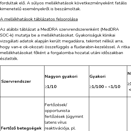
fordultak elő. A súlyos mellékhatások következményeként fatális
kimenetelű eseményekről is beszámoltak.
A mellékhatások táblázatos felsorolása
Az alábbi táblázat a MedDRA szervrendszerenként (MedDRA
SOC‑k) mutatja be a mellékhatásokat. Gyakoriságuk klinikai
vizsgálati adatok alapján került megadásra, tekintet nélkül arra,
hogy van‑e ok‑okozati összefüggés a fludarabin‑kezeléssel. A ritka
mellékhatásokat főként a forgalomba hozatal utáni időszakban
észlelték.
N
Nagyon gyakori
Gyakori
Szervrendszer
≥
≥
1/10
≥
1/100
<
1/10
–
<
Fertőzések/
pportunista
o
fertőzések
(úgymint
latens
vírus
Fertőző betegségek
reaktivációja, pl.