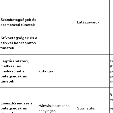
Szembetegségek és
Látászavarok
szemészeti tünetek
Szívbetegségek és a
szívvel kapcsolatos
tünetek
Légzőrendszeri,
P
mellkasi és
(
mediastinalis
Köhögés
p
betegségek és
p
tünetek
d
G
v
Emésztőrendszeri
Hányás,
hasmenés,
r
betegségek és
Stomatitis
hányinger,