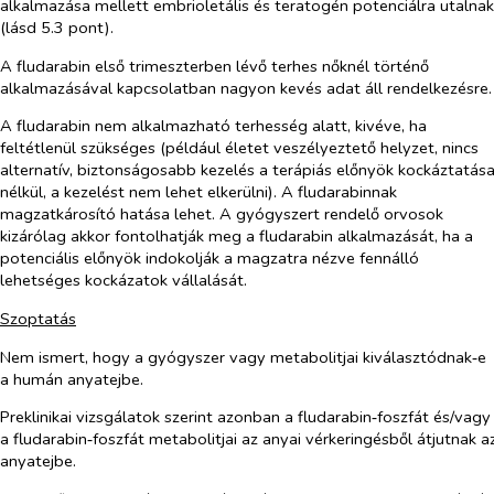
alkalmazása mellett embrioletális és teratogén potenciálra utalnak
(lásd 5.3 pont).
A fludarabin első trimeszterben lévő terhes nőknél történő
alkalmazásával kapcsolatban nagyon kevés adat áll rendelkezésre.
A fludarabin nem alkalmazható terhesség alatt, kivéve, ha
feltétlenül szükséges (például életet veszélyeztető helyzet, nincs
alternatív, biztonságosabb kezelés a terápiás előnyök kockáztatás
nélkül, a kezelést nem lehet elkerülni). A fludarabinnak
magzatkárosító hatása lehet. A gyógyszert rendelő orvosok
kizárólag akkor fontolhatják meg a fludarabin alkalmazását, ha a
potenciális előnyök indokolják a magzatra nézve fennálló
lehetséges kockázatok vállalását.
Szoptatás
Nem ismert, hogy a gyógyszer vagy metabolitjai kiválasztódnak‑e
a humán anyatejbe.
Preklinikai vizsgálatok szerint azonban a fludarabin‑foszfát és/vagy
a fludarabin‑foszfát metabolitjai az anyai vérkeringésből átjutnak a
anyatejbe.