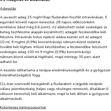
Adagolás
A javasolt adag 25 mg/m²/nap fludarabin‑foszfát intravénásan, 5
egymást követő napon keresztül, 28 napos időközönként
ismételve (lásd még 6.6 pont). Az elkészített oldat szükséges (a
beteg testfelszíne alapján kiszámított) adagját fecskendőbe kell
felszívni. Intravénás bolus injekció adása esetén ezt az adagot
10 ml, 9 mg/ml (0,9%) koncentrációjú nátrium‑klorid oldattal
tovább kell hígítani. Infúzió készítéséhez a fecskendőbe felszívott
szükséges adag 100 ml 9 mg/ml (0,9%) koncentrációjú
nátrium‑klorid oldattal hígítható, majd mintegy 30 perc alatt
adható be.
A kezelés időtartama a terápia eredményességétől és a gyógyszer
tolerálhatóságától függ.
CLL‑ban szenvedő betegeknél a fludarabint a legjobb terápiás
válasz jelentkezéséig (teljes vagy részleges remisszió, általában 6
cikluson keresztül) kell alkalmazni, majd le kell állítani a gyógyszer
alkalmazását.
Különleges betegcsoportok