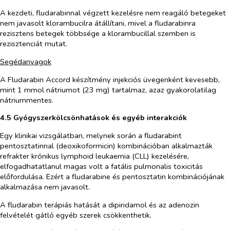
A kezdeti, fludarabinnal végzett kezelésre nem reagáló betegeket
nem javasolt klorambucilra átállítani, mivel a fludarabinra
rezisztens betegek többsége a klorambucillal szemben is
rezisztenciát mutat.
Segédanyagok
A Fludarabin Accord
készítmény injekciós üvegenként kevesebb,
mint 1 mmol nátriumot (23 mg) tartalmaz, azaz gyakorolatilag
nátriummentes.
4.5 Gyógyszerkölcsönhatások és egyéb interakciók
Egy klinikai vizsgálatban, melynek során a fludarabint
pentosztatinnal (deoxikoformicin) kombinációban alkalmazták
refrakter krónikus lymphoid leukaemia (CLL) kezelésére,
elfogadhatatlanul magas volt a fatális pulmonalis toxicitás
előfordulása. Ezért a fludarabine és pentosztatin kombinációjának
alkalmazása nem javasolt.
A fludarabin terápiás hatását a dipiridamol és az adenozin
felvételét gátló egyéb szerek csökkenthetik.