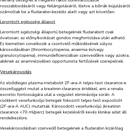
rosszabbodásáról vagy fellángolásáról, illetve a bőrrák kiújulásáról
számoltak be a fludarabin‑kezelés alatt vagy azt követően.
Leromlott egészségi állapot
Leromlott egészségi állapotú betegeknek fludarabint csak
óvatosan, az előny/kockázat gondos megfontolása után adható.
Ez kiemelten vonatkozik a csontvelő működésének súlyos
károsodásában (thrombocytopenia, anaemia és/vagy
granulocytopenia), immundeficienciában szenvedőkre vagy azokra,
akiknek az anamnézisében opportunista fertőzések szerepelnek.
Vesekárosodás
Az elsődleges plazma‑metabolit 2F‑ara‑A teljes‑test clearance‑e
összefüggést mutat a kreatinin‑clearance értékkel, ami a renalis
excretio fontosságára utal a vegyület eliminációja során. A
csökkent vesefunkciójú betegek fokozott teljes‑test expozíciót
(2F‑ara‑A AUC) mutattak. Károsodott vesefunkciójú (kreatinin
clearance <70 ml/perc) betegek kezeléséről kevés klinikai adat áll
rendelkezésre.
Vesekárosodásban szenvedő betegeknek a fludarabin kizárólag