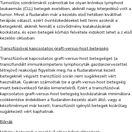
Tumorlízis szindrómáról számoltak be olyan krónikus lymphoid
leukaemiás (CLL) betegek esetében, akiknél nagy kiterjedésű volt a
tumor. Mivel a fludarabin már a kezelés első hetében kiválthat
terápiás választ,
ezért
óvintézkedéseket kell tenni azoknál a
betegeknél, akiknél fennáll e
szövődmény kialakulásának
kockázata, és ezen betegek kórházi felvétele indokolt lehet a z első
kezelési ciklusban
.
Transzfúzióval kapcsolatos graft‑versus‑host betegség
Transzfúzióval kapcsolatos graft‑versus‑host betegséget (a
transzfundált immunkompetens lymphocyták gazdaszervezettel
létrejövő reakciója) figyeltek meg, ha a fludarabinnal kezelt
betegeknél végzett transzfúzió során nem sugárkezelt vért
használtak. Gyakran számoltak be a graft‑versus‑host betegség
miatt bekövetkező fatális kimenetelről. Ezért a transzfúzióval
kapcsolatos graft‑versus‑host betegség kockázatának minimálisra
csökkentése érdekében a fludarabin‑kezelés alatt álló, vagy a
készítménnyel már kezelt, transzfúziót igénylő betegek kizárólag
sugárkezelt vért kaphatnak.
Bőrrák
Néhány betegnél a meglévő rákos bőrelváltozások