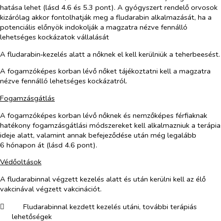
hatása lehet (lásd 4.6 és 5.3 pont). A gyógyszert rendelő orvosok
kizárólag akkor fontolhatják meg a fludarabin alkalmazását, ha a
potenciális előnyök indokolják a magzatra nézve fennálló
lehetséges kockázatok vállalását
A fludarabin‑kezelés alatt a nőknek el kell kerülniük a teherbeesést.
A fogamzóképes korban lévő nőket tájékoztatni kell a magzatra
nézve fennálló lehetséges kockázatról.
Fogamzásgátlás
A fogamzóképes korban lévő nőknek és nemzőképes férfiaknak
hatékony fogamzásgátlási módszereket kell alkalmazniuk a terápia
ideje alatt, valamint annak befejeződése után még legalább
6 hónapon át (lásd 4.6 pont).
Védőoltások
A fludarabinnal végzett kezelés alatt és után kerülni kell az élő
vakcinával végzett vakcinációt.
​
Fludarabinnal kezdett kezelés utáni, további terápiás
lehetőségek