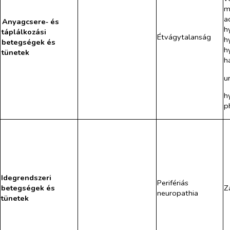
m
a
Anyagcsere‑ és
h
táplálkozási
Étvágytalanság
h
betegségek és
h
tünetek
h
ur
h
p
Idegrendszeri
Perifériás
betegségek és
Z
neuropathia
tünetek