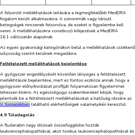
A felsorolt mellékhatások leírására a legmegfelelőbb MedDRA
fogalom került alkalmazásra. A szinonimák vagy társult
betegségek nincsenek felsorolva, de ezeket is figyelembe kell
venni.
A mellékhatásokra vonatkozó kifejezések a MedDRA
16.1 változatán alapulnak.
Az egyes gyakorisági kategóriákon belül a mellékhatások csökkenő
súlyosság szerint kerülnek megadásra.
Feltételezett mellékhatások bejelentése
A gyógyszer engedélyzését követően lényeges a feltételezett
mellékhtások bejelentése, mert ez fontos eszköze annak, hogy a
gyógyszer előny/kockázat profilját folyamatosan figyelemmel
lehessen kísérni. Az egészségügyi szakembereket kérjük, hogy
jelentsék be a feltételezett mellékhatásokat a hatóság részére az
V. füg
g
elékben
található elérhetőségek valamelyikén keresztül.
4.9 Túladagolás
A fludarabin nagy dózisait összefüggésbe hozták
leukoencephalopathiával, akut toxikus leukoencephalopathiával és