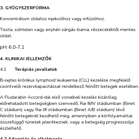
3. GYÓGYSZERFORMA
Koncentrátum oldatos injekcióhoz vagy infúzióhoz.
Tiszta, színtelen vagy enyhén sárgás-barna, részecskéktől mentes
oldat.
pH: 6,0‑7,1
4. KLINIKAI JELLEMZŐK
4.1​
Terápiás javallatok
B‑sejtes krónikus lymphoid leukaemia (CLL) kezelése megfelelő
csontvelői rezervkapacitással rendelkező felnőtt betegek esetében.
A Fludarabin Accord‑dal első vonalbeli kezelés kizárólag
előrehaladott betegségben szenvedő, Rai III/IV stádiumban (Binet
C stádium) vagy Rai I/II stádiumban (Binet A/B stádium) lévő
felnőtt betegeknél kezdhető meg, amennyiben a kórfolyamattal
összefüggő tünetek jelentkeznek, vagy a betegség progressziója
észlelhető.
4.2 Adagolás és alkalmazás