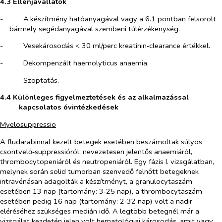
4.3 Ellenjavallatok
-​
A
észítmény hatóanyagával vagy a 6.1 pontban felsorolt
k
bármely segédanyagával szembeni túlérzékenység.
-​
Vesekárosodás < 30 ml/perc kreatinin‑clearance értékkel.
-​
Dekompenzált haemolyticus anaemia.
-​
Szoptatás.
4.4 Különleges figyelmeztetések és az alkalmazással
kapcsolatos óvintézkedések
Myelosuppressio
A fludarabinnal kezelt betegek esetében beszámoltak súlyos
csontvelő‑suppressióról, nevezetesen jelentős anaemiáról,
thrombocytopeniáról és neutropeniáról. Egy fázis I. vizsgálatban,
melynek során solid tumorban szenvedő felnőtt betegeknek
intravénásan adagolták a készítményt, a granulocytaszám
esetében 13 nap (tartomány: 3‑25 nap), a thrombocytaszám
esetében pedig 16 nap (tartomány: 2‑32 nap) volt a nadir
eléréséhez szükséges medián idő. A legtöbb betegnél már a
vizsgálat kezdetén jelen volt hematológiai károsodás, amit vagy