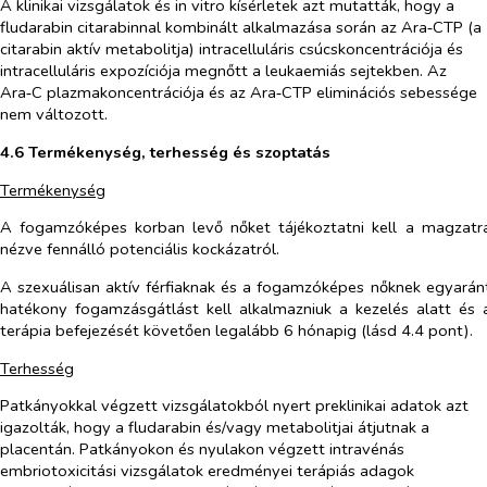
A klinikai vizsgálatok és
in vitro
kísérletek azt mutatták, hogy a
fludarabin citarabinnal kombinált alkalmazása során az Ara‑CTP (a
citarabin aktív metabolitja) intracelluláris csúcskoncentrációja és
intracelluláris expozíciója megnőtt a leukaemiás sejtekben. Az
Ara‑C plazmakoncentrációja és az Ara‑CTP eliminációs sebessége
nem változott.
4.6 Termékenység, terhesség és szoptatás
Termékenység
A fogamzóképes korban levő nőket tájékoztatni kell a magzatr
nézve fennálló potenciális kockázatról.
A szexuálisan aktív férfiaknak és a fogamzóképes nőknek egyarán
hatékony fogamzásgátlást kell alkalmazniuk a kezelés alatt és 
terápia befejezését követően legalább 6 hónapig (lásd 4.4 pont).
Terhesség
Patkányokkal végzett vizsgálatokból nyert preklinikai adatok azt
igazolták, hogy a fludarabin és/vagy metabolitjai átjutnak a
placentán. Patkányokon és nyulakon végzett intravénás
embriotoxicitási vizsgálatok eredményei terápiás adagok