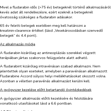
Mivel a fludarabin idős (>75 év) betegeknél történő alkalmazásáról
kevés adat áll rendelkezésre, ezért ezeknél a betegeknél
óvatosság szükséges a fludarabin adásakor.
65 év feletti betegek esetében meg kell határozni a
kreatinin‑clearence értéket (lásd „Vesekárosodásban szenvedő
betegek” és 4.4 pont).
Az alkalmazás módja
A fludarabin kizárólag az antineopláziás szerekkel végzett
terápiában jártas szakorvos felügyelete alatt adható.
A fludarabint kizárólag intravénásan szabad alkalmazni. Nem
jelentettek olyan eseteket, amelyben a paravénásan alkalmazott
Fludarabine Accord súlyos helyi mellékhatásokat okozott volna.
Azonban a véletlen paravénás alkalmazást kerülni kell.
A gyógyszer kezelése előtt betartandó óvintézkedések
A gyógyszer alkalmazás előtti kezelésére és feloldására
vonatkozó utasításokat lásd a 6.6 pontban.