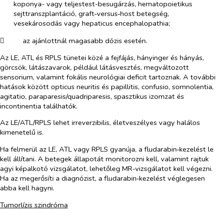
koponya- vagy teljestest-besugárzás, hematopoietikus
sejttranszplantáció, graft‑versus‑host betegség,
vesekárosodás vagy hepaticus encephalopathia;
​
az ajánlottnál magasabb dózis esetén.
Az LE, ATL és RPLS tünetei közé a fejfájás, hányinger és hányás,
görcsök, látászavarok, például látásvesztés, megváltozott
sensorium, valamint fokális neurológiai deficit tartoznak. A további
hatások között opticus neuritis és papillitis, confusio, somnolentia,
agitatio, paraparesis/quadriparesis, spasztikus izomzat és
incontinentia találhatók.
Az LE/ATL/RPLS lehet irreverzibilis, életveszélyes vagy halálos
kimenetelű is.
Ha felmerül az LE, ATL vagy RPLS gyanúja, a fludarabin‑kezelést le
kell állítani. A betegek állapotát monitorozni kell, valamint rajtuk
agyi képalkotó vizsgálatot, lehetőleg MR-vizsgálatot kell végezni.
Ha az megerősíti a diagnózist, a fludarabin‑kezelést véglegesen
abba kell hagyni.
Tumorlízis szindróma