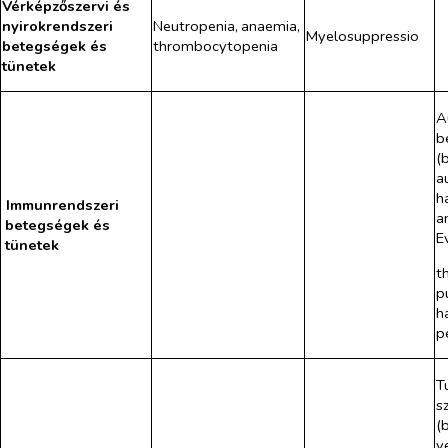
Vérképzőszervi és
nyirokrendszeri
Neutropenia,
anaemia,
Myelosuppressio
betegségek és
thrombocytopenia
tünetek
A
b
(
a
h
Immunrendszeri
a
betegségek és
E
tünetek
t
p
h
p
T
s
(
v