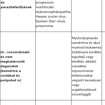
és
progresszív
parazitafertőzések
multifocalis
leukoencephalopathia,
Herpes zoster
vírus,
Epstein‑
Barr vírus),
pneumonia
Myelodysplasiás
szindróma és akut
myeloid leukaemia
Jó‑, rosszindulatú
(
többnyire korábbi,
és nem
egyidejű vagy
meghatározott
későbbi, al​kiláló
daganatok
szerekkel,
(beleértve a
topoizomeráz
cisztákat és
inhibitor
okkal
polipokat is)
végzett kezeléssel
vagy
sugárkezeléssel
összefüggő
)