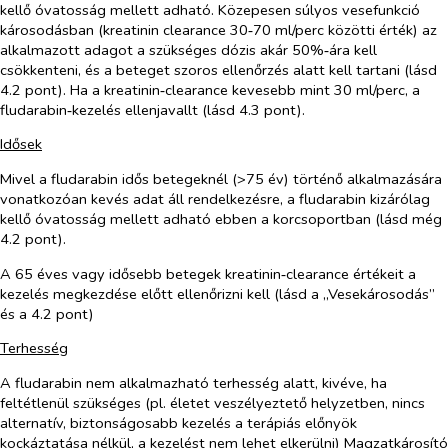
kellő óvatosság mellett adható. Közepesen súlyos vesefunkció
károsodásban (kreatinin clearance 30‑70 ml/perc közötti érték) az
alkalmazott adagot a szükséges dózis akár 50%‑ára kell
csökkenteni, és a beteget szoros ellenőrzés alatt kell tartani (lásd
4.2 pont). Ha a kreatinin‑clearance kevesebb mint 30 ml/perc, a
fludarabin‑kezelés ellenjavallt (lásd 4.3 pont).
Idősek
Mivel a fludarabin idős betegeknél (>75 év) történő alkalmazására
vonatkozóan kevés adat áll rendelkezésre, a fludarabin kizárólag
kellő óvatosság mellett adható ebben a korcsoportban (lásd még
4.2 pont).
A 65 éves vagy idősebb betegek kreatinin‑clearance értékeit a
kezelés megkezdése előtt ellenőrizni kell (lásd a „Vesekárosodás”
és a 4.2 pont)
Terhesség
A fludarabin nem alkalmazható terhesség alatt, kivéve, ha
feltétlenül szükséges (pl. életet veszélyeztető helyzetben, nincs
alternatív, biztonságosabb kezelés a terápiás előnyök
kockáztatása nélkül, a kezelést nem lehet elkerülni)
Magzatkárosító