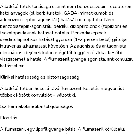
Állatkísérletek tanúsága szerint nem benzodiazepin-receptoron
ható anyagok (pl. barbiturátok, GABA-mimetikumok és
adenozinreceptor-agonisták) hatását nem gátolja. Nem
benzodiazepin-agonisták, például ciklopirrolonok (zopiklon) és
triazolopiridazinok hatását gátolja. Benzodiazepinek
szedatohipnotikus hatását gyorsan (1-2 percen belül) gátolja
intravénás alkalmazást követően. Az agonista és antagonista
eliminációs idejének különbségétől függően órákkal később
visszatérhet a hatás. A flumazenil gyenge agonista, antikonvulzív
hatással bír.
Klinikai hatásosság és biztonságosság
Állatkísérletben hosszú távú flumazenil-kezelés megvonást –
többek között konvulziót – váltott ki.
5.2 Farmakokinetikai tulajdonságok
Eloszlás
A flumazenil egy lipofil gyenge bázis. A flumazenil körülbelül