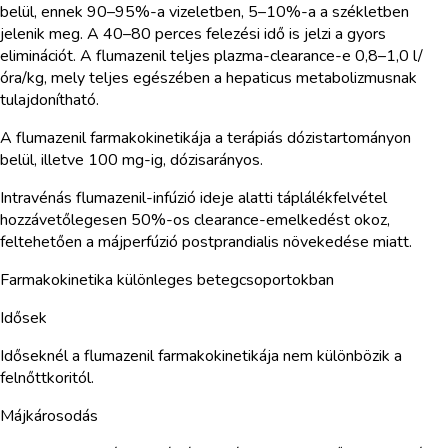
belül, ennek 90–95%-a vizeletben, 5–10%-a a székletben
jelenik meg. A 40–80 perces felezési idő is jelzi a gyors
eliminációt. A flumazenil teljes plazma-clearance-e 0,8–1,0 l/
óra/kg, mely teljes egészében a hepaticus metabolizmusnak
tulajdonítható.
A flumazenil farmakokinetikája a terápiás dózistartományon
belül, illetve 100 mg-ig, dózisarányos.
Intravénás flumazenil-infúzió ideje alatti táplálékfelvétel
hozzávetőlegesen 50%-os clearance-emelkedést okoz,
feltehetően a májperfúzió postprandialis növekedése miatt.
Farmakokinetika különleges betegcsoportokban
Idősek
Időseknél a flumazenil farmakokinetikája nem különbözik a
felnőttkoritól.
Májkárosodás