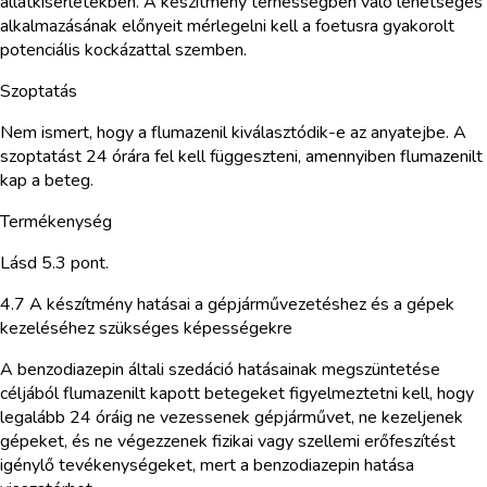
állatkísérletekben. A készítmény terhességben való lehetséges
alkalmazásának előnyeit mérlegelni kell a foetusra gyakorolt
potenciális kockázattal szemben.
Szoptatás
Nem ismert, hogy a flumazenil kiválasztódik-e az anyatejbe. A
szoptatást 24 órára fel kell függeszteni, amennyiben flumazenilt
kap a beteg.
Termékenység
Lásd 5.3 pont.
4.7 A készítmény hatásai a gépjárművezetéshez és a gépek
kezeléséhez szükséges képességekre
A benzodiazepin általi szedáció hatásainak megszüntetése
céljából flumazenilt kapott betegeket figyelmeztetni kell, hogy
legalább 24 óráig ne vezessenek gépjárművet, ne kezeljenek
gépeket, és ne végezzenek fizikai vagy szellemi erőfeszítést
igénylő tevékenységeket, mert a benzodiazepin hatása