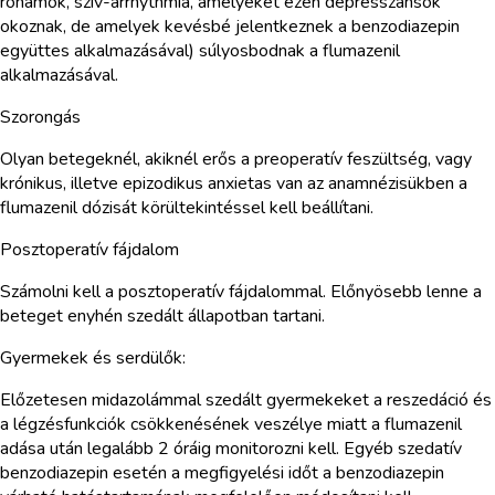
rohamok, szív-arrhythmia, amelyeket ezen depresszánsok
okoznak, de amelyek kevésbé jelentkeznek a benzodiazepin
együttes alkalmazásával) súlyosbodnak a flumazenil
alkalmazásával.
Szorongás
Olyan betegeknél, akiknél erős a preoperatív feszültség, vagy
krónikus, illetve epizodikus anxietas van az anamnézisükben a
flumazenil dózisát körültekintéssel kell beállítani.
Posztoperatív fájdalom
Számolni kell a posztoperatív fájdalommal. Előnyösebb lenne a
beteget enyhén szedált állapotban tartani.
Gyermekek és serdülők:
Előzetesen midazolámmal szedált gyermekeket a reszedáció és
a légzésfunkciók csökkenésének veszélye miatt a flumazenil
adása után legalább 2 óráig monitorozni kell. Egyéb szedatív
benzodiazepin esetén a megfigyelési időt a benzodiazepin