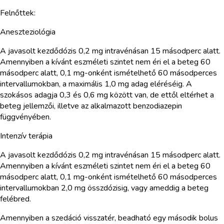
Felnőttek:
Aneszteziológia
A javasolt kezdődózis 0,2 mg intravénásan 15 másodperc alatt.
Amennyiben a kívánt eszméleti szintet nem éri el a beteg 60
másodperc alatt, 0,1 mg-onként ismételhető 60 másodperces
intervallumokban, a maximális 1,0 mg adag eléréséig. A
szokásos adagja 0,3 és 0,6 mg között van, de ettől eltérhet a
beteg jellemzői, illetve az alkalmazott benzodiazepin
függvényében.
Intenzív terápia
A javasolt kezdődózis 0,2 mg intravénásan 15 másodperc alatt.
Amennyiben a kívánt eszméleti szintet nem éri el a beteg 60
másodperc alatt, 0,1 mg-onként ismételhető 60 másodperces
intervallumokban 2,0 mg összdózisig, vagy ameddig a beteg
felébred.
Amennyiben a szedáció visszatér, beadható egy második bolus