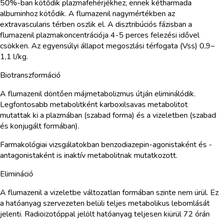
50%-ban kötődik plazmafehérjékhez, ennek kétharmada
albuminhoz kötődik. A flumazenil nagymértékben az
extravascularis térben oszlik el. A disztribúciós fázisban a
flumazenil plazmakoncentrációja 4-5 perces felezési idővel
csökken. Az egyensúlyi állapot megoszlási térfogata (Vss) 0,9–
1,1 l/kg.
Biotranszformáció
A flumazenil döntően májmetabolizmus útján eliminálódik.
Legfontosabb metabolitként karboxilsavas metabolitot
mutattak ki a plazmában (szabad forma) és a vizeletben (szabad
és konjugált formában).
Farmakológiai vizsgálatokban benzodiazepin-agonistaként és -
antagonistaként is inaktív metabolitnak mutatkozott.
Elimináció
A flumazenil a vizeletbe változatlan formában szinte nem ürül. Ez
a hatóanyag szervezeten belüli teljes metabolikus lebomlását
jelenti. Radioizotóppal jelölt hatóanyag teljesen kiürül 72 órán