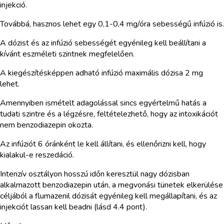
injekció.
Továbbá, hasznos lehet egy 0,1-0,4 mg/óra sebességű infúzió is.
A dózist és az infúzió sebességét egyénileg kell beállítani a
kívánt eszméleti szintnek megfelelően.
A kiegészítésképpen adható infúzió maximális dózisa 2 mg
lehet.
Amennyiben ismételt adagolással sincs egyértelmű hatás a
tudati szintre és a légzésre, feltételezhető, hogy az intoxikációt
nem benzodiazepin okozta.
Az infúziót 6 óránként le kell állítani, és ellenőrizni kell, hogy
kialakul-e reszedáció.
Intenzív osztályon hosszú időn keresztül nagy dózisban
alkalmazott benzodiazepin után, a megvonási tünetek elkerülése
céljából a flumazenil dózisát egyénileg kell megállapítani, és az
injekciót lassan kell beadni (lásd 4.4 pont).