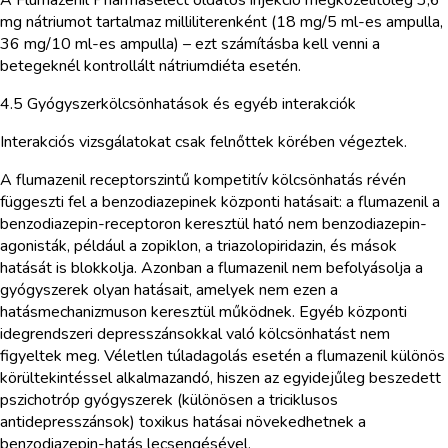
mg nátriumot tartalmaz milliliterenként (18 mg/5 ml-es ampulla,
36 mg/10 ml-es ampulla) – ezt számításba kell venni a
betegeknél kontrollált nátriumdiéta esetén.
4.5 Gyógyszerkölcsönhatások és egyéb interakciók
Interakciós vizsgálatokat csak felnőttek körében végeztek.
A flumazenil receptorszintű kompetitív kölcsönhatás révén
függeszti fel a benzodiazepinek központi hatásait: a flumazenil a
benzodiazepin-receptoron keresztül ható nem benzodiazepin-
agonisták, például a zopiklon, a triazolopiridazin, és mások
hatását is blokkolja. Azonban a flumazenil nem befolyásolja a
gyógyszerek olyan hatásait, amelyek nem ezen a
hatásmechanizmuson keresztül működnek. Egyéb központi
idegrendszeri depresszánsokkal való kölcsönhatást nem
figyeltek meg. Véletlen túladagolás esetén a flumazenil különös
körültekintéssel alkalmazandó, hiszen az egyidejűleg beszedett
pszichotróp gyógyszerek (különösen a triciklusos
antidepresszánsok) toxikus hatásai növekedhetnek a
benzodiazepin-hatás lecsengésével.