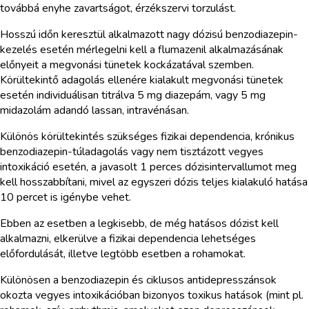
továbbá enyhe zavartságot, érzékszervi torzulást.
Hosszú időn keresztül alkalmazott nagy dózisú benzodiazepin-
kezelés esetén mérlegelni kell a flumazenil alkalmazásának
előnyeit a megvonási tünetek kockázatával szemben.
Körültekintő adagolás ellenére kialakult megvonási tünetek
esetén individuálisan titrálva 5 mg diazepám, vagy 5 mg
midazolám adandó lassan, intravénásan.
Különös körültekintés szükséges fizikai dependencia, krónikus
benzodiazepin-túladagolás vagy nem tisztázott vegyes
intoxikáció esetén, a javasolt 1 perces dózisintervallumot meg
kell hosszabbítani, mivel az egyszeri dózis teljes kialakuló hatása
10 percet is igénybe vehet.
Ebben az esetben a legkisebb, de még hatásos dózist kell
alkalmazni, elkerülve a fizikai dependencia lehetséges
előfordulását, illetve legtöbb esetben a rohamokat.
Különösen a benzodiazepin és ciklusos antidepresszánsok
okozta vegyes intoxikációban bizonyos toxikus hatások (mint pl.