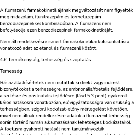
A flumazenil farmakokinetikájának megváltozását nem figyelték
meg midazolám, flunitrazepám és lormetazepám
benzodiazepinekkel kombinációban. A flumazenil nem
befolyásolja ezen benzodiazepinek farmakokinetikáját.
Nem áll rendelkezésre ismert farmakokinetikai kölcsönhatásra
vonatkozó adat az etanol és flumazenil között.
4.6 Termékenység, terhesség és szoptatás
Terhesség
Bár az állatkísérletek nem mutattak ki direkt vagy indirekt
bizonyítékokat a terhességre, az embrionális/foetalis fejlődésre,
a szülésre és postnatalis fejlődésre (lásd 5.3 pont) gyakorolt
káros hatásokra vonatkozóan, elővigyázatosságra van szükség a
terhességben, szigorú kockázat-előny mérlegelést követően,
mivel nem állnak rendelkezésre adatok a flumazenil terhesség
során történő humán alkalmazásának lehetséges kockázatairól.
A foetusra gyakorolt hatását nem tanulmányozták