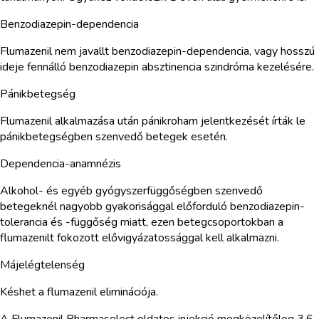
Benzodiazepin-dependencia
Flumazenil nem javallt benzodiazepin-dependencia, vagy hosszú
ideje fennálló benzodiazepin absztinencia szindróma kezelésére.
Pánikbetegség
Flumazenil alkalmazása után pánikroham jelentkezését írták le
pánikbetegségben szenvedő betegek esetén.
Dependencia-anamnézis
Alkohol- és egyéb gyógyszerfüggőségben szenvedő
betegeknél nagyobb gyakorisággal előforduló benzodiazepin-
tolerancia és -függőség miatt, ezen betegcsoportokban a
flumazenilt fokozott elővigyázatossággal kell alkalmazni.
Májelégtelenség
Késhet a flumazenil eliminációja.
A Flumazenil Pharmaselect oldatos injekció megközelítőleg 3,6