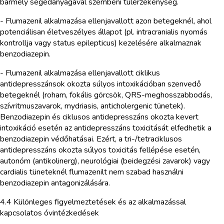
bármely segédanyagával szembeni túlérzékenység.
- Flumazenil alkalmazása ellenjavallott azon betegeknél, ahol
potenciálisan életveszélyes állapot (pl. intracranialis nyomás
kontrollja vagy status epilepticus) kezelésére alkalmaznak
benzodiazepin.
- Flumazenil alkalmazása ellenjavallott ciklikus
antidepresszánsok okozta súlyos intoxikációban szenvedő
betegeknél (roham, fokális görcsök, QRS-meghosszabbodás,
szívritmuszavarok, mydriasis, anticholergenic tünetek).
Benzodiazepin és ciklusos antidepresszáns okozta kevert
intoxikáció esetén az antidepresszáns toxicitását elfedhetik a
benzodiazepin védőhatásai. Ezért, a tri-/tetraciklusos
antidepresszáns okozta súlyos toxicitás fellépése esetén,
autonóm (antikolinerg), neurológiai (beidegzési zavarok) vagy
cardialis tüneteknél flumazenilt nem szabad használni
benzodiazepin antagonizálására.
4.4 Különleges figyelmeztetések és az alkalmazással
kapcsolatos óvintézkedések