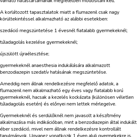
várható hatástartamának megfelelően módosítani kell.
A korlátozott tapasztalatok miatt a flumazenil csak nagy
körültekintéssel alkalmazható az alábbi esetekben:
szedáció megszüntetése 1 évesnél fiatalabb gyermekeknél;
túladagolás kezelése gyermekeknél;
újszülött újraélesztése;
gyermekeknél anaesthesia indukálására alkalmazott
benzodiazepin szedatív hatásának megszüntetése.
Ameddig nem állnak rendelkezésre megfelelő adatok, a
flumazenil nem alkalmazható egy éves vagy fiatalabb korú
gyermekeknél, hacsak a kezelés kockázata (különösen véletlen
túladagolás esetén) és előnyei nem lettek mérlegelve.
Gyermekeknél és serdülőknél nem javasolt a készítmény
alkalmazása más indikációban, mint a benzodiazepin által indukált
éber szedáció, mivel nem állnak rendelkezésre kontrollált
tanulmányok. Ugyanez vonatkozik 1 éven aluli gyermekekre is.