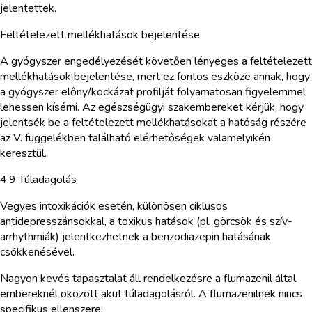
jelentettek.
Feltételezett mellékhatások bejelentése
A gyógyszer engedélyezését követően lényeges a feltételezett
mellékhatások bejelentése, mert ez fontos eszköze annak, hogy
a gyógyszer előny/kockázat profilját folyamatosan figyelemmel
lehessen kísérni. Az egészségügyi szakembereket kérjük, hogy
jelentsék be a feltételezett mellékhatásokat a hatóság részére
az V. függelékben található elérhetőségek valamelyikén
keresztül.
4.9 Túladagolás
Vegyes intoxikációk esetén, különösen ciklusos
antidepresszánsokkal, a toxikus hatások (pl. görcsök és szív-
arrhythmiák) jelentkezhetnek a benzodiazepin hatásának
csökkenésével.
Nagyon kevés tapasztalat áll rendelkezésre a flumazenil által
embereknél okozott akut túladagolásról. A flumazenilnek nincs
specifikus ellenszere.