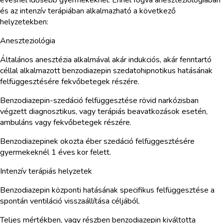
és az intenzív terápiában alkalmazható a következő
helyzetekben:
Aneszteziológia
Általános anesztézia alkalmával akár indukciós, akár fenntartó
céllal alkalmazott benzodiazepin szedatohipnotikus hatásának
felfüggesztésére fekvőbetegek részére.
Benzodiazepin-szedáció felfüggesztése rövid narkózisban
végzett diagnosztikus, vagy terápiás beavatkozások esetén,
ambuláns vagy fekvőbetegek részére.
Benzodiazepinek okozta éber szedáció felfüggesztésére
gyermekeknél 1 éves kor felett.
Intenzív terápiás helyzetek
Benzodiazepin központi hatásának specifikus felfüggesztése a
spontán ventiláció visszaállítása céljából.
Teljes mértékben, vagy részben benzodiazepin kiváltotta