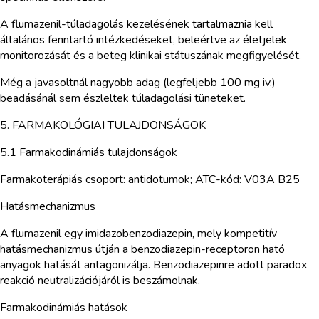
A flumazenil-túladagolás kezelésének tartalmaznia kell
általános fenntartó intézkedéseket, beleértve az életjelek
monitorozását és a beteg klinikai státuszának megfigyelését.
Még a javasoltnál nagyobb adag (legfeljebb 100 mg iv.)
beadásánál sem észleltek túladagolási tüneteket.
5. FARMAKOLÓGIAI TULAJDONSÁGOK
5.1 Farmakodinámiás tulajdonságok
Farmakoterápiás csoport: antidotumok; ATC-kód: V03A B25
Hatásmechanizmus
A flumazenil egy imidazobenzodiazepin, mely kompetitív
hatásmechanizmus útján a benzodiazepin-receptoron ható
anyagok hatását antagonizálja. Benzodiazepinre adott paradox
reakció neutralizációjáról is beszámolnak.
Farmakodinámiás hatások