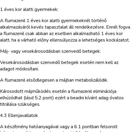
1 éves kor alatti gyermekek:
A flumazenil 1 éves kor alatti gyermekeknél történő
alkalmazásáról kevés tapasztalat áll rendelkezésre. Ennél fogva
a flumazenil csak abban az esetben alkalmazható 1 éves kor
alatt, ha a várható előny ellensúlyozza a lehetséges kockázatot.
Máj- vagy vesekárosodásban szenvedő betegek:
Vesekárosodásban szenvedő betegek esetén nem kell az
adagot módosítani.
A flumazenil elsődlegesen a májban metabolizálódik.
Károsodott májműködés esetén a flumazenil eliminációja
elhúzódhat (lásd 5.2 pont) ezért a beadni kívánt adag óvatos
titrálása szükséges.
4.3 Ellenjavallatok
A készítmény hatóanyagával vagy a 6.1 pontban felsorolt