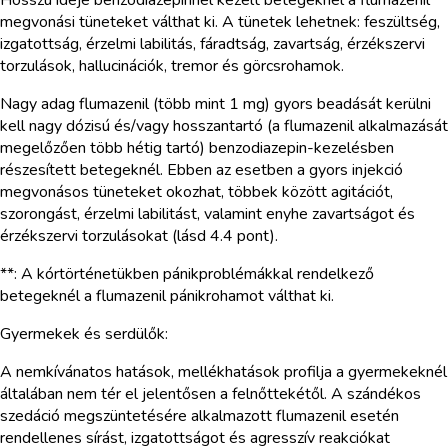
megvonási tüneteket válthat ki. A tünetek lehetnek: feszültség,
izgatottság, érzelmi labilitás, fáradtság, zavartság, érzékszervi
torzulások, hallucinációk, tremor és görcsrohamok.
Nagy adag flumazenil (több mint 1 mg) gyors beadását kerülni
kell nagy dózisú és/vagy hosszantartó (a flumazenil alkalmazását
megelőzően több hétig tartó) benzodiazepin-kezelésben
részesített betegeknél. Ebben az esetben a gyors injekció
megvonásos tüneteket okozhat, többek között agitációt,
szorongást, érzelmi labilitást, valamint enyhe zavartságot és
érzékszervi torzulásokat (lásd 4.4 pont).
**: A kórtörténetükben pánikproblémákkal rendelkező
betegeknél a flumazenil pánikrohamot válthat ki.
Gyermekek és serdülők:
A nemkívánatos hatások, mellékhatások profilja a gyermekeknél
általában nem tér el jelentősen a felnőttekétől. A szándékos
szedáció megszüntetésére alkalmazott flumazenil esetén
rendellenes sírást, izgatottságot és agresszív reakciókat