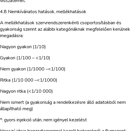
visszatérhet.
4.8 Nemkívánatos hatások, mellékhatások
A mellékhatások szervrendszerenkénti csoportosításban és
gyakoriság szerint az alábbi kategóriáknak megfelelően kerülnek
megadásra:
Nagyon gyakori (1/10)
Gyakori (1/100 – <1/10)
Nem gyakori (1/1000 –<1/100)
Ritka (1/10 000 –<1/1000)
Nagyon ritka (<1/10 000)
Nem ismert (a gyakoriság a rendelkezésre álló adatokból nem
állapítható meg)
*: gyors injekció után, nem igényel kezelést
Hosszú ideje benzodiazepinnel kezelt betegeknél a flumazenil