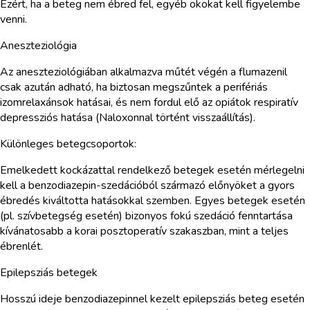
Ezért, ha a beteg nem ébred fel, egyéb okokat kell figyelembe
venni.
Aneszteziológia
Az aneszteziológiában alkalmazva műtét végén a flumazenil
csak azután adható, ha biztosan megszűntek a perifériás
izomrelaxánsok hatásai, és nem fordul elő az opiátok respiratív
depressziós hatása (Naloxonnal történt visszaállítás).
Különleges betegcsoportok:
Emelkedett kockázattal rendelkező betegek esetén mérlegelni
kell a benzodiazepin-szedációból származó előnyöket a gyors
ébredés kiváltotta hatásokkal szemben. Egyes betegek esetén
(pl. szívbetegség esetén) bizonyos fokú szedáció fenntartása
kívánatosabb a korai posztoperatív szakaszban, mint a teljes
ébrenlét.
Epilepsziás betegek
Hosszú ideje benzodiazepinnel kezelt epilepsziás beteg esetén