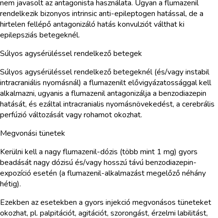
nem javasolt az antagonista használata. Ugyan a flumazenil
rendelkezik bizonyos intrinsic anti-epileptogen hatással, de a
hirtelen fellépő antagonizáló hatás konvulziót válthat ki
epilepsziás betegeknél.
Súlyos agysérüléssel rendelkező betegek
Súlyos agysérüléssel rendelkező betegeknél (és/vagy instabil
intracraniális nyomásnál) a flumazenilt elővigyázatossággal kell
alkalmazni, ugyanis a flumazenil antagonizálja a benzodiazepin
hatását, és ezáltal intracranialis nyomásnövekedést, a cerebrális
perfúzió változását vagy rohamot okozhat.
Megvonási tünetek
Kerülni kell a nagy flumazenil-dózis (több mint 1 mg) gyors
beadását nagy dózisú és/vagy hosszú távú benzodiazepin-
expozíció esetén (a flumazenil-alkalmazást megelőző néhány
hétig).
Ezekben az esetekben a gyors injekció megvonásos tüneteket
okozhat, pl. palpitációt, agitációt, szorongást, érzelmi labilitást,