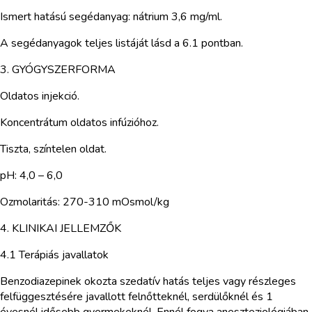
Ismert hatású segédanyag: nátrium 3,6 mg/ml.
A segédanyagok teljes listáját lásd a 6.1 pontban.
3. GYÓGYSZERFORMA
Oldatos injekció.
Koncentrátum oldatos infúzióhoz.
Tiszta, színtelen oldat.
pH: 4,0 – 6,0
Ozmolaritás: 270-310 mOsmol/kg
4. KLINIKAI JELLEMZŐK
4.1 Terápiás javallatok
Benzodiazepinek okozta szedatív hatás teljes vagy részleges
felfüggesztésére javallott felnőtteknél, serdülőknél és 1
évesnél idősebb gyermekeknél. Ennél fogva aneszteziológiában