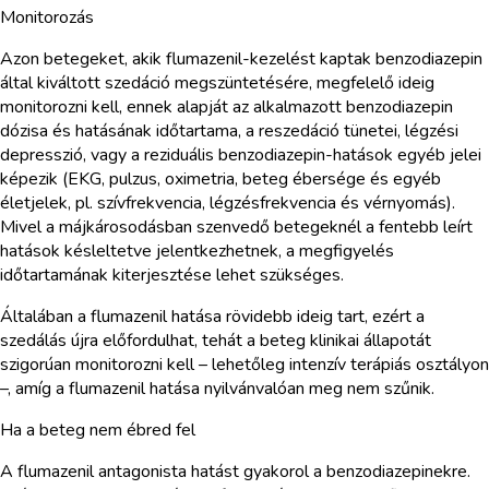
Monitorozás
Azon betegeket, akik flumazenil-kezelést kaptak benzodiazepin
által kiváltott szedáció megszüntetésére, megfelelő ideig
monitorozni kell, ennek alapját az alkalmazott benzodiazepin
dózisa és hatásának időtartama, a reszedáció tünetei, légzési
depresszió, vagy a reziduális benzodiazepin-hatások egyéb jelei
képezik (EKG, pulzus, oximetria, beteg ébersége és egyéb
életjelek, pl. szívfrekvencia, légzésfrekvencia és vérnyomás).
Mivel a májkárosodásban szenvedő betegeknél a fentebb leírt
hatások késleltetve jelentkezhetnek, a megfigyelés
időtartamának kiterjesztése lehet szükséges.
Általában a flumazenil hatása rövidebb ideig tart, ezért a
szedálás újra előfordulhat, tehát a beteg klinikai állapotát
szigorúan monitorozni kell – lehetőleg intenzív terápiás osztályon
–, amíg a flumazenil hatása nyilvánvalóan meg nem szűnik.
Ha a beteg nem ébred fel
A flumazenil antagonista hatást gyakorol a benzodiazepinekre.