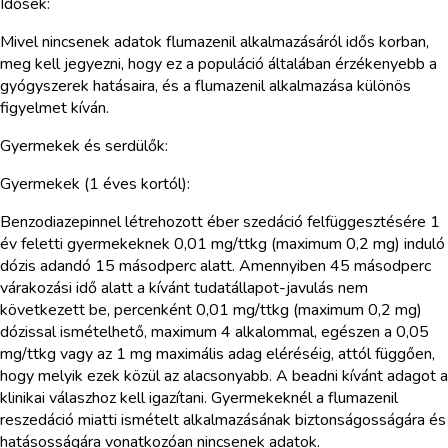
Idősek:
Mivel nincsenek adatok flumazenil alkalmazásáról idős korban,
meg kell jegyezni, hogy ez a populáció általában érzékenyebb a
gyógyszerek hatásaira, és a flumazenil alkalmazása különös
figyelmet kíván.
Gyermekek és serdülők:
Gyermekek (1 éves kortól):
Benzodiazepinnel létrehozott éber szedáció felfüggesztésére 1
év feletti gyermekeknek 0,01 mg/ttkg (maximum 0,2 mg) induló
dózis adandó 15 másodperc alatt. Amennyiben 45 másodperc
várakozási idő alatt a kívánt tudatállapot-javulás nem
következett be, percenként 0,01 mg/ttkg (maximum 0,2 mg)
dózissal ismételhető, maximum 4 alkalommal, egészen a 0,05
mg/ttkg vagy az 1 mg maximális adag eléréséig, attól függően,
hogy melyik ezek közül az alacsonyabb. A beadni kívánt adagot a
klinikai válaszhoz kell igazítani. Gyermekeknél a flumazenil
reszedáció miatti ismételt alkalmazásának biztonságosságára és
hatásosságára vonatkozóan nincsenek adatok.