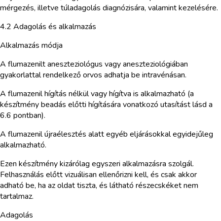
mérgezés, illetve túladagolás diagnózisára, valamint kezelésére.
4.2 Adagolás és alkalmazás
Alkalmazás módja
A flumazenilt aneszteziológus vagy aneszteziológiában
gyakorlattal rendelkező orvos adhatja be intravénásan.
A flumazenil hígítás nélkül vagy hígítva is alkalmazható (a
készítmény beadás előtti hígítására vonatkozó utasítást lásd a
6.6 pontban).
A flumazenil újraélesztés alatt egyéb eljárásokkal egyidejűleg
alkalmazható.
Ezen készítmény kizárólag egyszeri alkalmazásra szolgál.
Felhasználás előtt vizuálisan ellenőrizni kell, és csak akkor
adható be, ha az oldat tiszta, és látható részecskéket nem
tartalmaz.
Adagolás