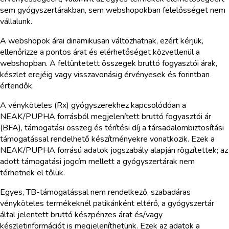
sem gyógyszertárakban, sem webshopokban felelősséget nem
vállalunk.
A webshopok árai dinamikusan változhatnak, ezért kérjük,
ellenőrizze a pontos árat és elérhetőséget közvetlenül a
webshopban. A feltüntetett összegek bruttó fogyasztói árak,
készlet erejéig vagy visszavonásig érvényesek és forintban
értendők.
A vényköteles (Rx) gyógyszerekhez kapcsolódóan a
NEAK/PUPHA forrásból megjelenített bruttó fogyasztói ár
(BFA), támogatási összeg és térítési díj a társadalombiztosítási
támogatással rendelhető készítményekre vonatkozik. Ezek a
NEAK/PUPHA forrású adatok jogszabály alapján rögzítettek; az
adott támogatási jogcím mellett a gyógyszertárak nem
térhetnek el tőlük.
Egyes, TB-támogatással nem rendelkező, szabadáras
vényköteles termékeknél patikánként eltérő, a gyógyszertár
által jelentett bruttó készpénzes árat és/vagy
készletinformációt is megjeleníthetünk. Ezek az adatok a