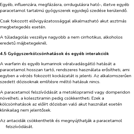
Egyéb, influenzára, megfázásra, orrdugulásra ható-, illetve egyéb
paracetamol tartalmú gyógyszerek egyidejű szedése kerülendő.
Csak fokozott elővigyázatossággal alkalmazható akut asztmás
megbetegedés esetén.
A túladagolás veszélye nagyobb a nem cirrhotikus, alkoholos
eredetű májbetegeknél.
4.5 Gyógyszerkölcsönhatások és egyéb interakciók
A warfarin és egyéb kumarinok véralvadásgátló hatását a
paracetamol hosszan tartó, rendszeres használata erősítheti, ami
egyben a vérzés fokozott kockázatát is jelenti. Az alkalomszerűen
szedett dózisoknak említésre méltó hatásuk nincs.
A paracetamol felszívódását a metoklopramid vagy domperidon
növelheti, a kolesztiramin pedig csökkentheti. Ezek a
kölcsönhatások az előírt dózisban való akut használat esetén
klinikailag nem jelentősek.
Az antacidák csökkenthetik és megnyújthatják a paracetamol
felszívódását.