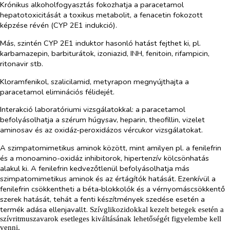
Krónikus alkoholfogyasztás fokozhatja a paracetamol
hepatotoxicitását a toxikus metabolit, a fenacetin fokozott
képzése révén (CYP 2E1 indukció).
Más, szintén CYP 2E1 induktor hasonló hatást fejthet ki, pl.
karbamazepin, barbiturátok, izoniazid, INH, fenitoin, rifampicin,
ritonavir stb.
Kloramfenikol, szalicilamid, metyrapon megnyújthajta a
paracetamol eliminációs félidejét.
Interakció laboratóriumi vizsgálatokkal: a paracetamol
befolyásolhatja a szérum húgysav, heparin, theofillin, vizelet
aminosav és az oxidáz-peroxidázos vércukor vizsgálatokat.
A szimpatomimetikus aminok között, mint amilyen pl. a fenilefrin
és a monoamino-oxidáz inhibitorok, hipertenzív kölcsönhatás
alakul ki. A fenilefrin kedvezőtlenül befolyásolhatja más
szimpatomimetikus aminok és az értágítók hatását. Ezenkívül a
fenilefrin csökkentheti a béta‑blokkolók és a vérnyomáscsökkentő
szerek hatását, tehát a fenti készítmények szedése esetén a
termék adása ellenjavallt.
Szívglikozidokkal kezelt betegek esetén a
szívritmuszavarok esetleges kiváltásának lehetőségét figyelembe kell
venni.