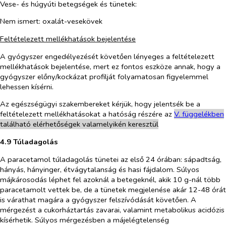
Vese- és húgyúti betegségek és tünetek:
Nem ismert: oxalát-vesekövek
Feltételezett mellékhatások bejelentése
A gyógyszer engedélyezését követően lényeges a feltételezett
mellékhatások bejelentése, mert ez fontos eszköze annak, hogy a
gyógyszer előny/kockázat profilját folyamatosan figyelemmel
lehessen kísérni.
Az egészségügyi szakembereket kérjük, hogy jelentsék be a
feltételezett mellékhatásokat a hatóság részére az
V. füg
g
elékben
található elérhetőségek valamelyikén keresztül
4.9 Túladagolás
A paracetamol túladagolás tünetei az első 24 órában: sápadtság,
hányás, hányinger, étvágytalanság és hasi fájdalom. Súlyos
májkárosodás léphet fel azoknál a betegeknél, akik 10 g-nál több
paracetamolt vettek be, de a tünetek megjelenése akár 12-48 órát
is várathat magára a gyógyszer felszívódását követően. A
mérgezést a cukorháztartás zavarai, valamint metabolikus acidózis
kísérhetik. Súlyos mérgezésben a májelégtelenség