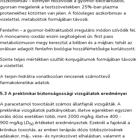
Aszkorbinsav – könnyen felszívódik a gyomor-béltraktusból,
gyorsan megjelenik a testszövetekben. 25%-ban plazma
proteinekhez kötötten van jelen. A fölösleges aszkorbinsav a
vizelettel, metabolitok formájában távozik.
Fenilefrin –
a gyomor-béltraktusból irreguláris módon szívódik fel.
A monoamino-oxidáz enzim segítségével ún. first pass
metabolizmuson megy keresztül a bélben és a májban; tehát az
orálisan adagolt fenilefrin biológiai hozzáférhetősége korlátozott.
Szinte teljes mértékben szulfát-konjugátumok formájában távozik
a vizelettel.
A terpin-hidrátra vonatkozóan nincsenek számottevő
farmakokinetikai adatok.
5.3 A preklinikai biztonságossági vizsgálatok eredményei
A paracetamol toxicitását számos állatfajnál vizsgálták. A
preklinikai vizsgálatok patkányokban, illetve egerekben egyszeri
orális dózis esetében több, mint 2000 mg/kg, illetve 400 -
900 mg/kg LD
értékeket eredményeztek. Ezeknél a fajoknál a
50
krónikus toxicitás, az emberi terápiás dózis többszörösének
adásakor, máj-, vese- és nyirokszövet elhalásban, valamint a