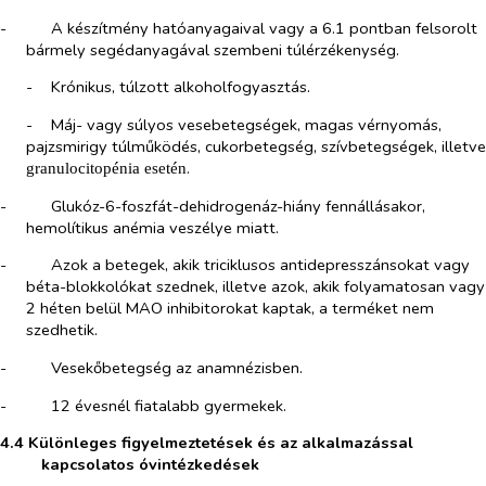
-​
A készítmény hatóanyagaival vagy a 6.1 pontban felsorolt
bármely segédanyagával szembeni túlérzékenység.
-​
Krónikus, túlzott alkoholfogyasztás.
-​
Máj- vagy súlyos vesebetegségek, magas vérnyomás,
pajzsmirigy túlműködés, cukorbetegség, szívbetegségek, illetve
.
granulocitopénia esetén
-​
Glukóz-6-foszfát-dehidrogenáz-hiány fennállásakor,
hemolítikus anémia veszélye miatt.
-​
Azok a betegek, akik triciklusos antidepresszánsokat vagy
béta-blokkolókat szednek, illetve azok, akik folyamatosan vagy
2 héten belül MAO inhibitorokat kaptak, a terméket nem
szedhetik.
-​
Vesekőbetegség az anamnézisben.
-​
12 évesnél fiatalabb gyermekek.
4.4 Különleges figyelmeztetések és az alkalmazással
kapcsolatos óvintézkedések