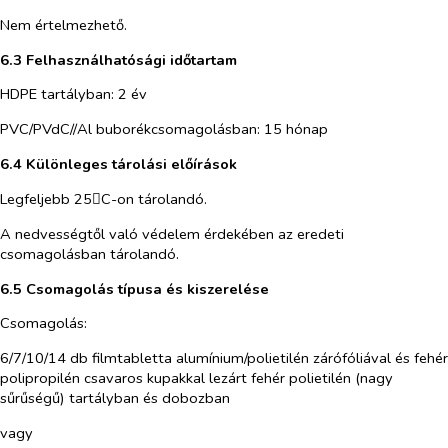
Nem értelmezhető.
6.3 Felhasználhatósági időtartam
HDPE tartályban: 2 év
PVC/PVdC//Al buborékcsomagolásban: 15 hónap
6.4 Különleges tárolási előírások
Legfeljebb 25
C-on tárolandó.

A
nedvességtől való védelem érdekében
az eredeti
csomagolásban tárolandó.
6.5 Csomagolás típusa és kiszerelése
Csomagolás:
6/7/10/14 db filmtabletta alumínium/polietilén zárófóliával és fehér
polipropilén csavaros kupakkal lezárt fehér polietilén (nagy
sűrűségű) tartályban és dobozban
vagy