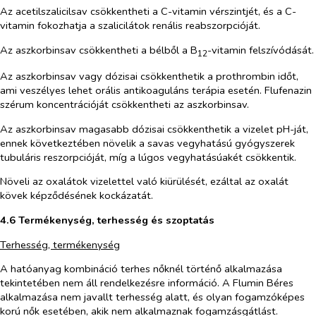
Az acetilszalicilsav csökkentheti a C-vitamin vérszintjét, és a C-
vitamin fokozhatja a szalicilátok renális reabszorpcióját.
Az aszkorbinsav csökkentheti a bélből a B
-vitamin felszívódását.
12
Az aszkorbinsav vagy dózisai csökkenthetik a prothrombin időt,
ami veszélyes lehet orális antikoaguláns terápia esetén. Flufenazin
szérum koncentrációját csökkentheti az aszkorbinsav.
Az aszkorbinsav magasabb dózisai csökkenthetik a vizelet pH-ját,
ennek következtében növelik a savas vegyhatású gyógyszerek
tubuláris reszorpcióját, míg a lúgos vegyhatásúakét csökkentik.
Nö​veli az oxalátok vizelettel való ki​ü​rülését, ezáltal az oxalát
kövek képződésének kockázatát.
4.6 Termékenység, terhesség és szoptatás
Terhesség, termékenység
A hatóanyag kombináció terhes nőknél történő alkalmazása
tekintetében nem áll rendelkezésre információ. A Flumin Béres
alkalmazása nem javallt terhesség alatt, és olyan fogamzóképes
korú nők esetében, akik nem alkalmaznak fogamzásgátlást.