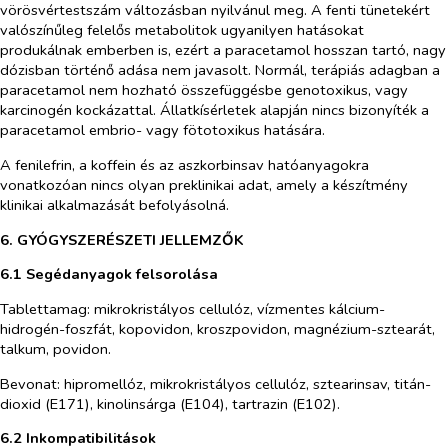
vörösvértestszám változásban nyilvánul meg. A fenti tünetekért
valószínűleg felelős metabolitok ugyanilyen hatásokat
produkálnak emberben is, ezért a paracetamol hosszan tartó, nagy
dózisban történő adása nem javasolt. Normál, terápiás adagban a
paracetamol nem hozható összefüggésbe genotoxikus, vagy
karcinogén kockázattal. Állatkísérletek alapján nincs bizonyíték a
paracetamol embrio- vagy fötotoxikus hatására.
A fenilefrin, a koffein és az aszkorbinsav hatóanyagokra
vonatkozóan nincs olyan preklinikai adat, amely a készítmény
klinikai alkalmazását befolyásolná.
6. GYÓGYSZERÉSZETI JELLEMZŐK
6.1 Segédanyagok felsorolása
Tablettamag: mikrokristályos cellulóz, vízmentes kálcium-
hidrogén-foszfát, kopovidon, kroszpovidon, magnézium-sztearát,
talkum, povidon.
Bevonat: hipromellóz, mikrokristályos cellulóz, sztearinsav, titán-
dioxid (E171), kinolinsárga (E104), tartrazin (E102).
6.2 Inkompatibilitások