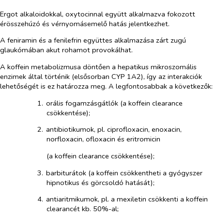
Ergot alkaloidokkal, oxytocinnal együtt alkalmazva fokozott
érösszehúzó és vérnyomásemelő hatás jelentkezhet.
A feniramin és a fenilefrin együttes alkalmazása zárt zugú
glaukómában akut rohamot provokálhat.
A koffein metabolizmusa döntően a hepatikus mikroszomális
enzimek által történik (elsősorban CYP 1A2), így az interakciók
lehetőségét is ez határozza meg. A legfontosabbak a következők:
1.​
orális fogamzásgátlók (a koffein clearance
csökkentése);
2.​
antibiotikumok, pl. ciprofloxacin, enoxacin,
norfloxacin, ofloxacin és eritromicin
(a koffein clearance csökkentése);
3.​
barbiturátok (a koffein csökkentheti a gyógyszer
hipnotikus és görcsoldó hatását);
4.​
antiaritmikumok, pl. a mexiletin csökkenti a koffein
clearancét kb. 50%-al;