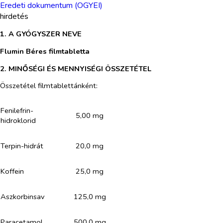
Eredeti dokumentum (OGYEI)
hirdetés
1. A GYÓGYSZER NEVE
Flumin Béres filmtabletta
2. MINŐSÉGI ÉS MENNYISÉGI ÖSSZETÉTEL
Összetétel filmtablettánként:
Fenilefrin-
5,00 mg
hidroklorid
Terpin-hidrát
20,0 mg
Koffein
25,0 mg
Aszkorbinsav
125,0 mg
Paracetamol
500,0 mg