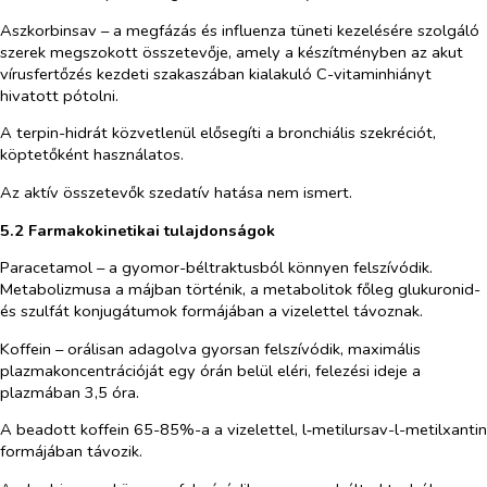
Aszkorbinsav
– a megfázás és influenza tüneti kezelésére szolgáló
szerek megszokott összetevője, amely a készítményben az akut
vírusfertőzés kezdeti szakaszában kialakuló C-vitaminhiányt
hivatott pótolni.
A terpin-hidrát közvetlenül elősegíti a bronchiális szekréciót,
köptetőként használatos.
Az aktív összetevők szedatív hatása nem ismert.
5.2 Farmakokinetikai tulajdonságok
Paracetamol –
a gyomor-béltraktusból könnyen felszívódik.
Metabolizmusa a májban történik, a metabolitok főleg glukuronid-
és szulfát konjugátumok formájában a vizelettel távoznak.
Koffein – orálisan adagolva gyorsan felszívódik, maximális
plazmakoncentrációját egy órán belül eléri, felezési ideje a
plazmában 3,5 óra.
A beadott koffein 65-85%-a a vizelettel, l‑metilursav-l-metilxantin
formájában távozik.