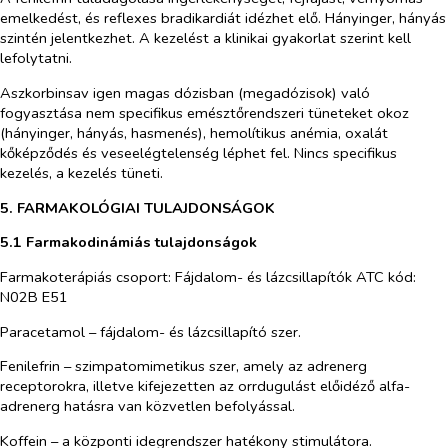
emelkedést, és reflexes bradikardiát idézhet elő. Hányinger, hányás
szintén jelentkezhet. A kezelést a klinikai gyakorlat szerint kell
lefolytatni.
Aszkorbinsav igen magas dózisban (megadózisok) való
fogyasztása nem specifikus emésztőrendszeri tüneteket okoz
(hányinger, hányás, hasmenés), hemolítikus anémia, oxalát
kőképződés és veseelégtelenség léphet fel. Nincs specifikus
kezelés, a kezelés tüneti.
5. FARMAKOLÓGIAI TULAJDONSÁGOK
5.1 Farmakodinámiás tulajdonságok
Farmakoterápiás csoport: Fájdalom- és lázcsillapítók ATC kód:
N02B E51
Paracetamol – fájdalom- és lázcsillapító szer.
Fenilefrin – szimpatomimetikus szer, amely az adrenerg
receptorokra, illetve kifejezetten az orrdugulást előidéző alfa-
adrenerg hatásra van közvetlen befolyással.
Koffein – a központi idegrendszer hatékony stimulátora.