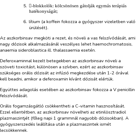
5.​

-blokkolók: kölcsönösen gátolják egymás terápiás
hatékonyságát;
6.​
lítium (a koffein fokozza a gyógyszer vizeletben való
ürülését).
Az aszkorbinsav megköti a rezet, és növeli a vas felszívódását, ami
nagy dózisok alkalmazásánál veszélyes lehet haemochromatosis,
anaemia sideroblastica ill. thalassaemia esetén.
Deferoxaminnal kezelt betegekben az aszkorbinsav növeli a
szöveti toxicitást, különösen a szívben, ezért az aszkorbinsav
szükséges orális dózisát az infúzió megkezdése után 1-2 órával
kell beadni, amikor a deferoxamin kívánt dózisát elértük.
Együttes adagolás esetében az asz​kor​bin​sav fokozza a V penicillin
felszívódását.
Orális fogamzásgátló csökkentheti a C-vitamin hasznosítását.
Ezzel ellentétben, az aszkorbinsav növelheti az etinilösztradiol
plazmaszintjét (főleg napi 1 grammnál nagyobb dózisokban). A
gyógyszerszedés leállítása után a plazmaszintek ismét
lecsökkennek.