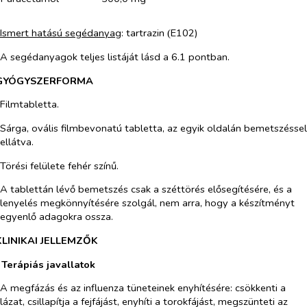
Ismert hatású segédanyag
: tartrazin
E102)
(
A segédanyagok teljes listáját lásd a 6.1 pontban.
 GYÓGYSZERFORMA
Filmtabletta.
Sárga, ovális filmbevonatú tabletta, az egyik oldalán bemetszéssel
ellátva.
Törési felülete fehér színű.
A tablettán lévő bemetszés csak a széttörés elősegítésére, és a
lenyelés megkönnyítésére szolgál, nem arra, hogy a készítményt
egyenlő adagokra ossza.
KLINIKAI JELLEMZŐK
 Terápiás javallatok
A megfázás és az influenza tüneteinek enyhítésére: csökkenti a
lázat, csillapítja a fejfájást, enyhíti a torokfájást, megszünteti az