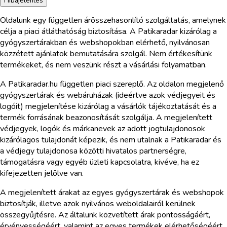
Hibajelentés
Oldalunk egy független árösszehasonlító szolgáltatás, amelynek
célja a piaci átláthatóság biztosítása. A Patikaradar kizárólag a
gyógyszertárakban és webshopokban elérhető, nyilvánosan
közzétett ajánlatok bemutatására szolgál. Nem értékesítünk
termékeket, és nem veszünk részt a vásárlási folyamatban.
A Patikaradar.hu független piaci szereplő. Az oldalon megjelenő
gyógyszertárak és webáruházak (ideértve azok védjegyeit és
logóit) megjelenítése kizárólag a vásárlók tájékoztatását és a
termék forrásának beazonosítását szolgálja. A megjelenített
védjegyek, logók és márkanevek az adott jogtulajdonosok
kizárólagos tulajdonát képezik, és nem utalnak a Patikaradar és
a védjegy tulajdonosa közötti hivatalos partnerségre,
támogatásra vagy egyéb üzleti kapcsolatra, kivéve, ha ez
kifejezetten jelölve van.
A megjelenített árakat az egyes gyógyszertárak és webshopok
biztosítják, illetve azok nyilvános weboldalairól kerülnek
összegyűjtésre. Az általunk közvetített árak pontosságáért,
érvényességéért, valamint az egyes termékek elérhetőségéért