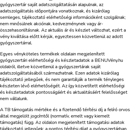
gyógyszertár saját adatszolgáltatásán alapulnak, az
adatszolgáltatás időpontjára vonatkoznak, és kizárólag
semleges, tájékoztató elérhetőségi információként szolgálnak;
nem minősülnek akciónak, kedvezménynek vagy ár-
összehasonlításnak. Az aktuális ár és készlet változhat, ezért a
vény kiváltása előtt kérjük, egyeztessen közvetlenül az adott
gyógyszertárral.
Egyes vényköteles termékek oldalain megjelenített
gyógyszertári elérhetőségi és készletadatok a BENUVény.hu
oldalról, illetve közvetlenül a gyógyszertárak saját
adatszolgáltatásából származhatnak. Ezen adatok kizárólag
tájékoztató jellegűek, és nem garantálják a termék tényleges
készleten lévő elérhetőségét. Az így közvetített elérhetőségi
és készletadatok pontosságáért és aktualitásáért felelősséget
nem vállalunk.
A TB támogatás mértéke és a fizetendő térítési díj a felíró orvos
által megjelölt jogcímtől (normatív, emelt vagy kiemelt
támogatás) függ. Az oldalon megjelenített támogatási adatok
tájékoztató jellegűek; a pontos térítési díjat a gyógyszertárban,