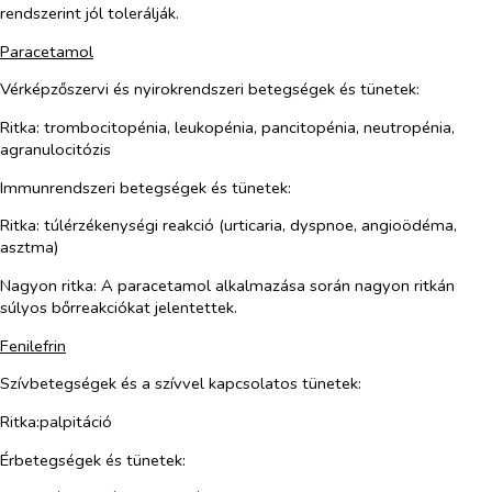
rendszerint jól tolerálják.
Paracetamol
Vérképzőszervi és nyirokrendszeri betegségek és tünetek:
Ritka: trombocitopénia, leukopénia, pancitopénia, neutropénia,
agranulocitózis
Immunrendszeri betegségek és tünetek:
Ritka: túlérzékenységi reakció (urticaria, dyspnoe, angioödéma,
asztma)
Nagyon ritka: A paracetamol alkalmazása során nagyon ritkán
súlyos bőrreakciókat jelentettek.
Fenilefrin
Szívbetegségek és a szívvel kapcsolatos tünetek:
Ritka:palpitáció
Érbetegségek és tünetek: