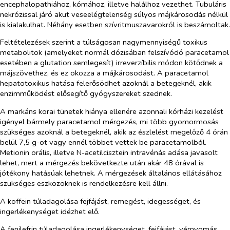
encephalopathiához, kómához, illetve halálhoz vezethet. Tubuláris
nekrózissal járó akut veseelégtelenség súlyos májkárosodás nélkül
is kialakulhat. Néhány esetben szívritmuszavarokról is beszámoltak.
Feltételezések szerint a túlságosan nagymennyiségű toxikus
metabolitok (amelyeket normál dózisában felszívódó paracetamol
esetében a glutation semlegesít) irreverzíbilis módon kötődnek a
májszövethez, és ez okozza a májkárosodást. A paracetamol
hepatotoxikus hatása felerősödhet azoknál a betegeknél, akik
enzimműködést elősegítő gyógyszereket szednek.
A markáns korai tünetek hiánya ellenére azonnali kórházi kezelést
igényel bármely paracetamol mérgezés, mi több gyomormosás
szükséges azoknál a betegeknél, akik az észlelést megelőző 4 órán
belül 7,5 g-ot vagy ennél többet vettek be paracetamolból.
Metionin orális, illetve N-acetilcisztein intravénás adása javasolt
lehet, mert a mérgezés bekövetkezte után akár 48 órával is
jótékony hatásúak lehetnek. A mérgezések általános ellátásához
szükséges eszközöknek is rendelkezésre kell állni.
A koffein túladagolása fejfájást, remegést, idegességet, és
ingerlékenységet idézhet elő.
A fenilefrin túladagolása ingerlékenységet, fejfájást, vérnyomás