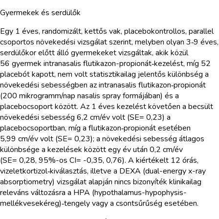
Gyermekek és serdülők
Egy 1 éves, randomizált, kettős vak, placebokontrollos, parallel
csoportos növekedési vizsgálat szerint, melyben olyan 3‑9 éves,
serdülőkor előtt álló gyermekeket vizsgáltak, akik közül
56 gyermek intranasalis flutikazon-propionát‑kezelést, míg 52
placebót kapott, nem volt statisztikailag jelentős különbség a
növekedési sebességben az intranasalis flutikazon‑propionát
(200 mikrogramm/nap nasalis spray formájában) és a
placebocsoport között. Az 1 éves kezelést követően a becsült
növekedési sebesség 6,2 cm/év volt (SE= 0,23) a
placebocsoportban, míg a flutikazon‑propionát esetében
5,99 cm/év volt (SE= 0,23); a növekedési sebesség átlagos
különbsége a kezelések között egy év után 0,2 cm/év
(SE= 0,28, 95%-os CI= -0,35, 0,76). A kiértékelt 12 órás,
vizeletkortizol‑kiválasztás, illetve a DEXA (dual-energy x-ray
absorptiometry) vizsgálat alapján nincs bizonyíték klinikailag
releváns változásra a HPA (hypothalamus-hypophysis-
mellékvesekéreg)‑tengely vagy a csontsűrűség esetében.