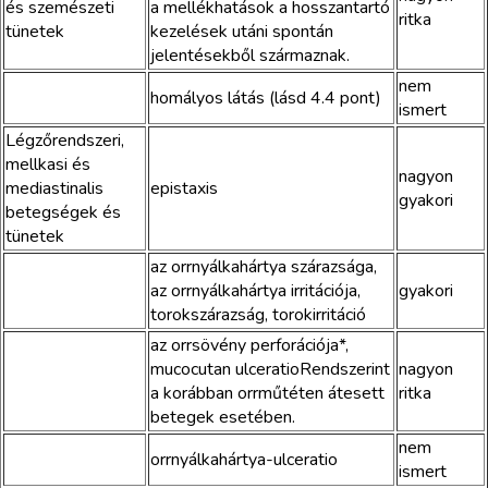
és szemészeti
a mellékhatások a hosszantartó
ritka
tünetek
kezelések utáni spontán
jelentésekből származnak.
nem
homályos látás (lásd 4.4 pont)
ismert
Légzőrendszeri,
mellkasi és
nagyon
mediastinalis
epistaxis
gyakori
betegségek és
tünetek
az orrnyálkahártya szárazsága,
az orrnyálkahártya irritációja,
gyakori
torokszárazság, torokirritáció
az orrsövény perforációja*,
mucocutan ulceratioRendszerint
nagyon
a korábban orrműtéten átesett
ritka
betegek esetében.
nem
orrnyálkahártya-ulceratio
ismert