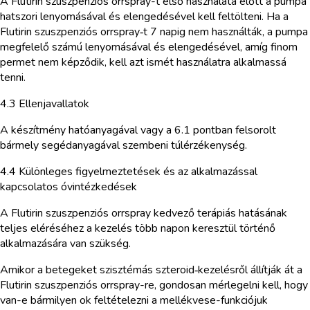
A Flutirin szuszpenziós orrspray-t első használata előtt a pumpa
hatszori lenyomásával és elengedésével kell feltölteni. Ha a
Flutirin szuszpenziós orrspray‑t 7 napig nem használták, a pumpa
megfelelő számú lenyomásával és elengedésével, amíg finom
permet nem képződik, kell azt ismét használatra alkalmassá
tenni.
4.3 Ellenjavallatok
A készítmény hatóanyagával vagy a 6.1 pontban felsorolt
bármely segédanyagával szembeni túlérzékenység.
4.4 Különleges figyelmeztetések és az alkalmazással
kapcsolatos óvintézkedések
A Flutirin szuszpenziós orrspray kedvező terápiás hatásának
teljes eléréséhez a kezelés több napon keresztül történő
alkalmazására van szükség.
Amikor a betegeket szisztémás szteroid‑kezelésről állítják át a
Flutirin szuszpenziós orrspray-re, gondosan mérlegelni kell, hogy
van-e bármilyen ok feltételezni a mellékvese-funkciójuk