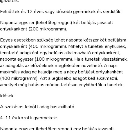
igazolták.
Felnőttek és 12 éves vagy idősebb gyermekek és serdülők:
Naponta egyszer (lehetőleg reggel) két befújás javasolt
orrlyukanként (200 mikrogramm).
Egyes esetekben szükség lehet naponta kétszer két befújásra
orrlyukanként (400 mikrogramm). Mihelyt a tünetek enyhülnek,
fenntartó adagként egy befújás alkalmazható orrlyukanként,
naponta egyszer (100 mikrogramm). Ha a tünetek visszatérnek,
az adagolás az előzőeknek megfelelően növelhető. A napi
maximális adag ne haladja meg a négy befújást orrlyukanként
(400 mikrogramm). Azt a legkisebb adagot kell alkalmazni,
amellyel még hatásos módon tartósan enyhíthetők a tünetek.
Idősek:
A szokásos felnőtt adag használható.
4–11 év közötti gyermekek:
Naponta egyszer (lehetőleg reggel) egy befújás javasolt