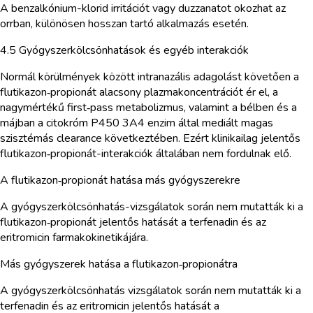
A benzalkónium-klorid irritációt vagy duzzanatot okozhat az
orrban, különösen hosszan tartó alkalmazás esetén.
4.5 Gyógyszerkölcsönhatások és egyéb interakciók
Normál körülmények között intranazális adagolást követően a
flutikazon‑propionát alacsony plazmakoncentrációt ér el, a
nagymértékű first‑pass metabolizmus, valamint a bélben és a
májban a citokróm P450 3A4 enzim által mediált magas
szisztémás clearance következtében. Ezért klinikailag jelentős
flutikazon‑propionát-interakciók általában nem fordulnak elő.
A flutikazon‑propionát hatása más gyógyszerekre
A gyógyszerkölcsönhatás-vizsgálatok során nem mutatták ki a
flutikazon‑propionát jelentős hatását a terfenadin és az
eritromicin farmakokinetikájára.
Más gyógyszerek hatása a flutikazon‑propionátra
A gyógyszerkölcsönhatás vizsgálatok során nem mutatták ki a
terfenadin és az eritromicin jelentős hatását a