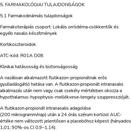
5. FARMAKOLÓGIAI TULAJDONSÁGOK
5.1 Farmakodinámiás tulajdonságok
Farmakoterápiás csoport: Lokális orrödéma‑csökkentők és
egyéb nasalis készítmények
Kortikoszteroidok
ATC-kód: R01A D08
Klinikai hatásosság és biztonságosság
A nazálisan alkalmazott flutikazon-propionátnak erős
gyulladásgátló hatása van. A flutikazon‑propionát intranasalis
alkalmazás után nem vagy csak csekély mértékben okozza a
hypothalamus-hypophysis-mellékvese‑tengely szuppresszióját.
A flutikazon‑propionát intranasalis adagolása
(200 mikrogramm/nap) után a 24 órás szérum kortizol AUC-
értéke nem változott jelentősen a placebóhoz képest (hányados
1,01; 90%-os CI 0,9–1,14).