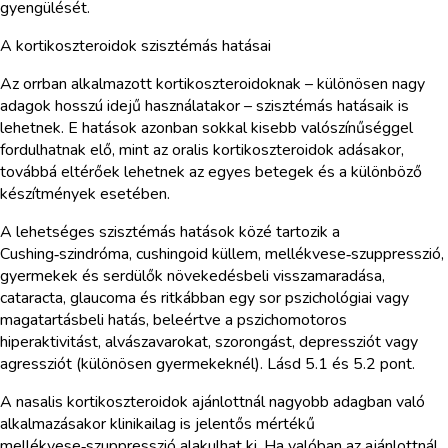
gyengülését.
A kortikoszteroidok szisztémás hatásai
Az orrban alkalmazott kortikoszteroidoknak – különösen nagy
adagok hosszú idejű használatakor – szisztémás hatásaik is
lehetnek. E hatások azonban sokkal kisebb valószínűséggel
fordulhatnak elő, mint az oralis kortikoszteroidok adásakor,
továbbá eltérőek lehetnek az egyes betegek és a különböző
készítmények esetében.
A lehetséges szisztémás hatások közé tartozik a
Cushing‑szindróma, cushingoid küllem, mellékvese‑szuppresszió,
gyermekek és serdülők növekedésbeli visszamaradása,
cataracta, glaucoma és ritkábban egy sor pszichológiai vagy
magatartásbeli hatás, beleértve a pszichomotoros
hiperaktivitást, alvászavarokat, szorongást, depressziót vagy
agressziót (különösen gyermekeknél). Lásd 5.1 és 5.2 pont.
A nasalis kortikoszteroidok ajánlottnál nagyobb adagban való
alkalmazásakor klinikailag is jelentős mértékű
mellékvese‑szuppresszió alakulhat ki. Ha valóban az ajánlottnál