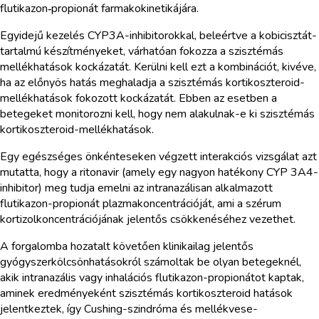
flutikazon‑propionát farmakokinetikájára.
Egyidejű kezelés CYP3A-inhibitorokkal, beleértve a kobicisztát-
tartalmú készítményeket, várhatóan fokozza a szisztémás
mellékhatások kockázatát. Kerülni kell ezt a kombinációt, kivéve,
ha az előnyös hatás meghaladja a szisztémás kortikoszteroid-
mellékhatások fokozott kockázatát. Ebben az esetben a
betegeket monitorozni kell, hogy nem alakulnak-e ki szisztémás
kortikoszteroid-mellékhatások.
Egy egészséges önkénteseken végzett interakciós vizsgálat azt
mutatta, hogy a ritonavir (amely egy nagyon hatékony CYP 3A4-
inhibitor) meg tudja emelni az intranazálisan alkalmazott
flutikazon-propionát plazmakoncentrációját, ami a szérum
kortizolkoncentrációjának jelentős csökkenéséhez vezethet.
A forgalomba hozatalt követően klinikailag jelentős
gyógyszerkölcsönhatásokról számoltak be olyan betegeknél,
akik intranazális vagy inhalációs flutikazon-propionátot kaptak,
aminek eredményeként szisztémás kortikoszteroid hatások
jelentkeztek, így Cushing-szindróma és mellékvese-