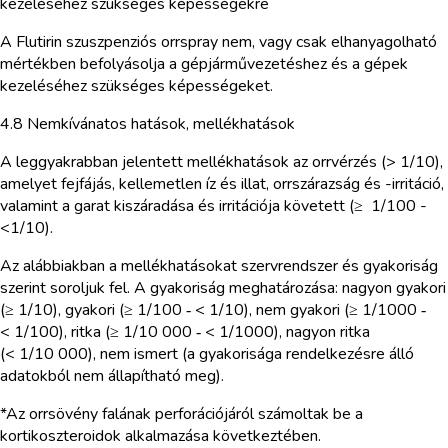
kezeléséhez szükséges képességekre
A Flutirin szuszpenziós orrspray nem, vagy csak elhanyagolható
mértékben befolyásolja a gépjárművezetéshez és a gépek
kezeléséhez szükséges képességeket.
4.8 Nemkívánatos hatások, mellékhatások
A leggyakrabban jelentett mellékhatások az orrvérzés (> 1/10),
amelyet fejfájás, kellemetlen íz és illat, orrszárazság és -irritáció,
valamint a garat kiszáradása és irritációja követett (≥ 1/100 -
<1/10).
Az alábbiakban a mellékhatásokat szervrendszer és gyakoriság
szerint soroljuk fel. A gyakoriság meghatározása: nagyon gyakori
(≥ 1/10), gyakori (≥ 1/100 ‑ < 1/10), nem gyakori (≥ 1/1000 ‑
< 1/100), ritka (≥ 1/10 000 ‑ < 1/1000), nagyon ritka
(< 1/10 000), nem ismert (a gyakorisága rendelkezésre álló
adatokból nem állapítható meg).
*Az orrsövény falának perforációjáról számoltak be a
kortikoszteroidok alkalmazása következtében.