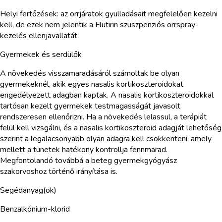
Helyi fertőzések: az orrjáratok gyulladásait megfelelően kezelni
kell, de ezek nem jelentik a Flutirin szuszpenziós orrspray-
kezelés ellenjavallatát.
Gyermekek és serdülők
A növekedés visszamaradásáról számoltak be olyan
gyermekeknél, akik egyes nasalis kortikoszteroidokat
engedélyezett adagban kaptak. A nasalis kortikoszteroidokkal
tartósan kezelt gyermekek testmagasságát javasolt
rendszeresen ellenőrizni. Ha a növekedés lelassul, a terápiát
felül kell vizsgálni, és a nasalis kortikoszteroid adagját lehetőség
szerint a legalacsonyabb olyan adagra kell csökkenteni, amely
mellett a tünetek hatékony kontrollja fennmarad.
Megfontolandó továbbá a beteg gyermekgyógyász
szakorvoshoz történő irányítása is.
Segédanyag(ok)
Benzalkónium-klorid