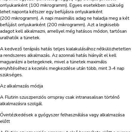
orrlyukanként (100 mikrogramm). Egyes esetekben szükség
lehet naponta kétszer egy befújásra orrlyukanként
(200 mikrogramm). A napi maximális adag ne haladja meg a két
befújást orrlyukanként (200 mikrogramm). Azt a legkisebb
adagot kell alkalmazni, amellyel még hatásos módon, tartósan
uralhatók a tünetek.
A kedvező terápiás hatás teljes kialakulásához nélkülözhetetlen
a rendszeres alkalmazás. Az azonnali hatás hiányát el kell
magyarázni a betegeknek, mivel a tünetek maximális
enyhítéséhez a kezelés megkezdése után több, mint 3‑4 nap
szükséges.
Az alkalmazás módja
A Flutirin szuszpenziós orrspray csak intranasalisan történő
alkalmazásra szolgál.
Óvintézkedések a gyógyszer felhasználása vagy alkalmazása
előtt