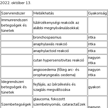
2022. október 13.
Szervrendszer
Mellékhatás
Gyakoriság
Immunrendszeri
túlérzékenységi reakciók az
betegségek és
alábbi megnyilvánulásokkal:
tünetek
bronchospasmus
ritka
anaphylaxiás reakció
ritka
anaphylactoid reakció
ritka
nagyon
cutan hypersensitivitas reakció
ritka
angiooedema (főleg arc- és
nagyon
oropharyngealis oedema)
ritka
Idegrendszeri
fejfájás, az ízérzékelés és
betegségek és
gyakori
szaglás megváltozása
tünetek
glaucoma, fokozott
Szembetegségek
szembelnyomás, cataractaEzek
nagyon