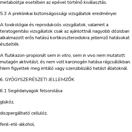
metabolitjai esetében az epével történő kiválasztás.
5.3 A preklinikai biztonságossági vizsgálatok eredményei
A toxikológiai és reprodukciós vizsgálatok, valamint a
teratogenitási vizsgálatok csak az ajánlottnál nagyobb dózisban
alkalmazott erős hatású kortikoszteroidokra jellemző hatásokat
észlelték.
A flutikazon-propionát sem in vitro, sem in vivo nem mutatott
mutagén aktivitást, és nem volt karcinogén hatása rágcsálókban.
Nem figyeltek meg irritáló vagy szenzibilizáló hatást állatoknál.
6. GYÓGYSZERÉSZETI JELLEMZŐK
6.1 Segédanyagok felsorolása
glükóz,
diszpergálható cellulóz,
fenil-etil-alkohol,