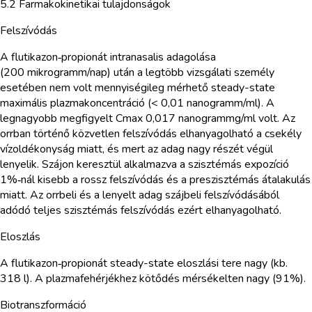
5.2 Farmakokinetikai tulajdonságok
Felszívódás
A flutikazon‑propionát intranasalis adagolása
(200 mikrogramm/nap) után a legtöbb vizsgálati személy
esetében nem volt mennyiségileg mérhető steady-state
maximális plazmakoncentráció (< 0,01 nanogramm/ml). A
legnagyobb megfigyelt Cmax 0,017 nanogrammg/ml volt. Az
orrban történő közvetlen felszívódás elhanyagolható a csekély
vízoldékonyság miatt, és mert az adag nagy részét végül
lenyelik. Szájon keresztül alkalmazva a szisztémás expozíció
1%‑nál kisebb a rossz felszívódás és a preszisztémás átalakulás
miatt. Az orrbeli és a lenyelt adag szájbeli felszívódásából
adódó teljes szisztémás felszívódás ezért elhanyagolható.
Eloszlás
A flutikazon‑propionát steady-state eloszlási tere nagy (kb.
318 l). A plazmafehérjékhez kötődés mérsékelten nagy (91%).
Biotranszformáció