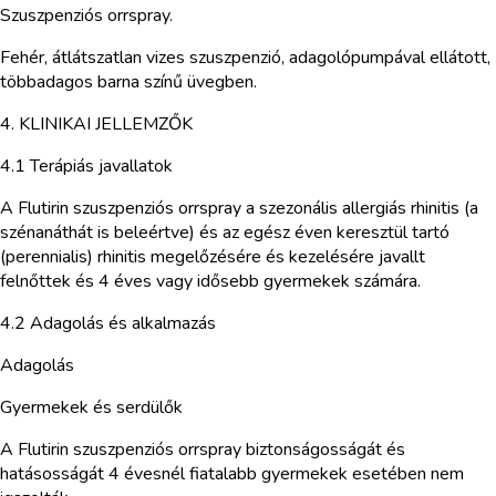
Szuszpenziós orrspray.
Fehér, átlátszatlan vizes szuszpenzió, adagolópumpával ellátott,
többadagos barna színű üvegben.
4. KLINIKAI JELLEMZŐK
4.1 Terápiás javallatok
A Flutirin szuszpenziós orrspray a szezonális allergiás rhinitis (a
szénanáthát is beleértve) és az egész éven keresztül tartó
(perennialis) rhinitis megelőzésére és kezelésére javallt
felnőttek és 4 éves vagy idősebb gyermekek számára.
4.2 Adagolás és alkalmazás
Adagolás
Gyermekek és serdülők
A Flutirin szuszpenziós orrspray biztonságosságát és
hatásosságát 4 évesnél fiatalabb gyermekek esetében nem