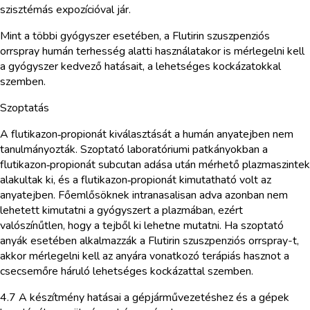
szisztémás expozícióval jár.
Mint a többi gyógyszer esetében, a Flutirin szuszpenziós
orrspray humán terhesség alatti használatakor is mérlegelni kell
a gyógyszer kedvező hatásait, a lehetséges kockázatokkal
szemben.
Szoptatás
A flutikazon‑propionát kiválasztását a humán anyatejben nem
tanulmányozták. Szoptató laboratóriumi patkányokban a
flutikazon‑propionát subcutan adása után mérhető plazmaszintek
alakultak ki, és a flutikazon‑propionát kimutatható volt az
anyatejben. Főemlősöknek intranasalisan adva azonban nem
lehetett kimutatni a gyógyszert a plazmában, ezért
valószínűtlen, hogy a tejből ki lehetne mutatni. Ha szoptató
anyák esetében alkalmazzák a Flutirin szuszpenziós orrspray-t,
akkor mérlegelni kell az anyára vonatkozó terápiás hasznot a
csecsemőre háruló lehetséges kockázattal szemben.
4.7 A készítmény hatásai a gépjárművezetéshez és a gépek