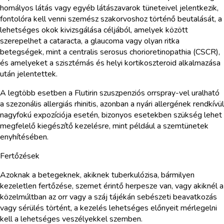
homályos látás vagy egyéb látászavarok tüneteivel jelentkezik,
fontolóra kell venni szemész szakorvoshoz történő beutalását, a
lehetséges okok kivizsgálása céljából, amelyek között
szerepelhet a cataracta, a glaucoma vagy olyan ritka
betegségek, mint a centralis serosus chorioretinopathia (CSCR),
és amelyeket a szisztémás és helyi kortikoszteroid alkalmazása
után jelentettek.
A legtöbb esetben a Flutirin szuszpenziós orrspray-vel uralható
a szezonális allergiás rhinitis, azonban a nyári allergének rendkívül
nagyfokú expozíciója esetén, bizonyos esetekben szükség lehet
megfelelő kiegészítő kezelésre, mint például a szemtünetek
enyhítésében.
Fertőzések
Azoknak a betegeknek, akiknek tuberkulózisa, bármilyen
kezeletlen fertőzése, szemet érintő herpesze van, vagy akiknél a
közelmúltban az orr vagy a száj tájékán sebészeti beavatkozás
vagy sérülés történt, a kezelés lehetséges előnyeit mérlegelni
kell a lehetséges veszélyekkel szemben.