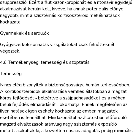
szuppresszió. Ezért a flutikazon-propionát és a ritonavir egyidejű
alkalmazását kerülni kell, kivéve, ha annak potenciális előnye
nagyobb, mint a szisztémás kortikoszteroid mellékhatások
kockázata.
Gyermekek és serdülők
Gyógyszerkölcsönhatás vizsgálatokat csak felnőtteknél
végeztek.
4.6 Termékenység, terhesség és szoptatás
Terhesség
Nincs elég bizonyíték a biztonságosságra humán terhességben.
A kortikoszteroidok alkalmazása vemhes állatokban a magzat
kóros fejlődését ‑ beleértve a szájpadhasadékot és a méhen
belüli fejlődés elmaradását ‑ okozhatja. Ennek megfelelően az
ilyen hatások igen csekély kockázata az emberi magzatok
esetében is fennállhat. Mindazonáltal az állatokban előforduló
magzati elváltozások aránylag nagy szisztémás expozíció
mellett alakultak ki; a közvetlen nasalis adagolás pedig minimális