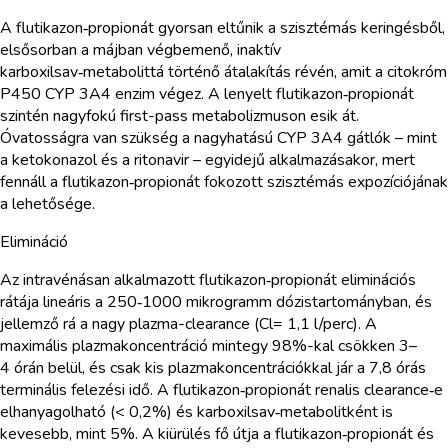
A flutikazon‑propionát gyorsan eltűnik a szisztémás keringésből,
elsősorban a májban végbemenő, inaktív
karboxilsav‑metabolittá történő átalakítás révén, amit a citokróm
P450 CYP 3A4 enzim végez. A lenyelt flutikazon‑propionát
szintén nagyfokú first-pass metabolizmuson esik át.
Óvatosságra van szükség a nagyhatású CYP 3A4 gátlók – mint
a ketokonazol és a ritonavir – egyidejű alkalmazásakor, mert
fennáll a flutikazon‑propionát fokozott szisztémás expozíciójának
a lehetősége.
Elimináció
Az intravénásan alkalmazott flutikazon‑propionát eliminációs
rátája lineáris a 250‑1000 mikrogramm dózistartományban, és
jellemző rá a nagy plazma-clearance (Cl= 1,1 l/perc). A
maximális plazmakoncentráció mintegy 98%-kal csökken 3–
4 órán belül, és csak kis plazmakoncentrációkkal jár a 7,8 órás
terminális felezési idő. A flutikazon‑propionát renalis clearance‑e
elhanyagolható (< 0,2%) és karboxilsav‑metabolitként is
kevesebb, mint 5%. A kiürülés fő útja a flutikazon‑propionát és