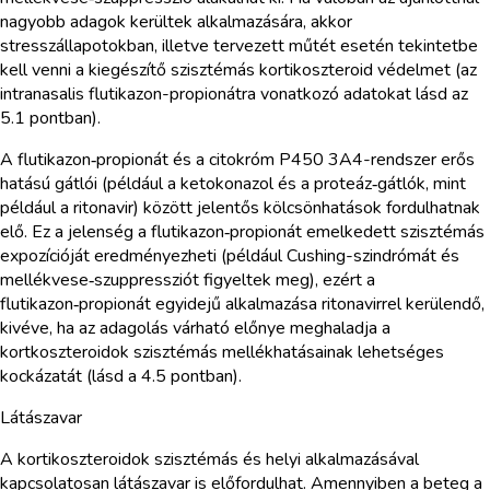
nagyobb adagok kerültek alkalmazására, akkor
stresszállapotokban, illetve tervezett műtét esetén tekintetbe
kell venni a kiegészítő szisztémás kortikoszteroid védelmet (az
intranasalis flutikazon-propionátra vonatkozó adatokat lásd az
5.1 pontban).
A flutikazon‑propionát és a citokróm P450 3A4-rendszer erős
hatású gátlói (például a ketokonazol és a proteáz‑gátlók, mint
például a ritonavir) között jelentős kölcsönhatások fordulhatnak
elő. Ez a jelenség a flutikazon‑propionát emelkedett szisztémás
expozícióját eredményezheti (például Cushing-szindrómát és
mellékvese‑szuppressziót figyeltek meg), ezért a
flutikazon‑propionát egyidejű alkalmazása ritonavirrel kerülendő,
kivéve, ha az adagolás várható előnye meghaladja a
kortkoszteroidok szisztémás mellékhatásainak lehetséges
kockázatát (lásd a 4.5 pontban).
Látászavar
A kortikoszteroidok szisztémás és helyi alkalmazásával
kapcsolatosan látászavar is előfordulhat. Amennyiben a beteg a