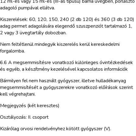
12 ml-es vagy 15 ml-es (III-as típusú) barna üvegben, porlasztó
adagoló pumpával ellátva.
Kiszerelések: 60, 120, 150, 240 (2 db 120) és 360 (3 db 120)
adag permet adagolására elegendő szuszpenziót tartalmazó 1,
2 vagy 3 üvegtartály dobozban.
Nem feltétlenül mindegyik kiszerelés kerül kereskedelmi
forgalomba.
6.6 A megsemmisítésre vonatkozó különleges óvintézkedések
és egyéb, a készítmény kezelésével kapcsolatos információk
Bármilyen fel nem használt gyógyszer, illetve hulladékanyag
megsemmisítését a gyógyszerekre vonatkozó előírások szerint
kell végrehajtani.
Megjegyzés (két keresztes)
Osztályozás: II. csoport
Kizárólag orvosi rendelvényhez kötött gyógyszer (V).