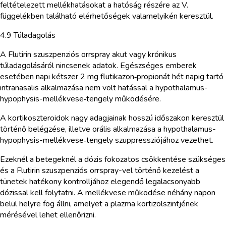
feltételezett mellékhatásokat a hatóság részére az V.
függelékben található elérhetőségek valamelyikén keresztül.
4.9 Túladagolás
A Flutirin szuszpenziós orrspray akut vagy krónikus
túladagolásáról nincsenek adatok. Egészséges emberek
esetében napi kétszer 2 mg flutikazon‑propionát hét napig tartó
intranasalis alkalmazása nem volt hatással a hypothalamus-
hypophysis-mellékvese‑tengely működésére.
A kortikoszteroidok nagy adagjainak hosszú időszakon keresztül
történő belégzése, illetve orális alkalmazása a hypothalamus-
hypophysis-mellékvese‑tengely szuppressziójához vezethet.
Ezeknél a betegeknél a dózis fokozatos csökkentése szükséges
és a Flutirin szuszpenziós orrspray-vel történő kezelést a
tünetek hatékony kontrolljához elegendő legalacsonyabb
dózissal kell folytatni. A mellékvese működése néhány napon
belül helyre fog állni, amelyet a plazma kortizolszintjének
mérésével lehet ellenőrizni.