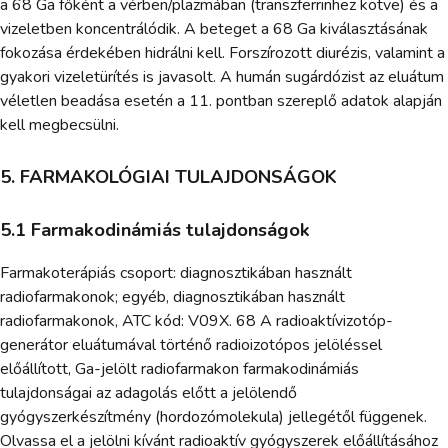
a 68 Ga főként a vérben/plazmában (transzferrinhez kötve) és a
vizeletben koncentrálódik. A beteget a 68 Ga kiválasztásának
fokozása érdekében hidrálni kell. Forszírozott diurézis, valamint a
gyakori vizeletürítés is javasolt. A humán sugárdózist az eluátum
véletlen beadása esetén a 11. pontban szereplő adatok alapján
kell megbecsülni.
5. FARMAKOLÓGIAI TULAJDONSÁGOK
5.1 Farmakodinámiás tulajdonságok
Farmakoterápiás csoport: diagnosztikában használt
radiofarmakonok; egyéb, diagnosztikában használt
radiofarmakonok, ATC kód: V09X. 68 A radioaktívizotóp-
generátor eluátumával történő radioizotópos jelöléssel
előállított, Ga-jelölt radiofarmakon farmakodinámiás
tulajdonságai az adagolás előtt a jelölendő
gyógyszerkészítmény (hordozómolekula) jellegétől függenek.
Olvassa el a jelölni kívánt radioaktív gyógyszerek előállításához