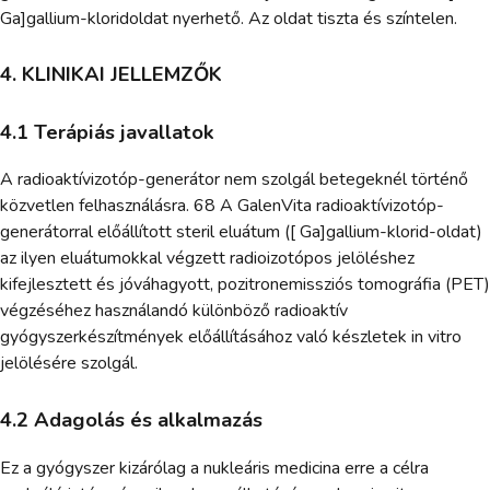
Ga]gallium-kloridoldat nyerhető. Az oldat tiszta és színtelen.
4. KLINIKAI JELLEMZŐK
4.1 Terápiás javallatok
A radioaktívizotóp-generátor nem szolgál betegeknél történő
közvetlen felhasználásra. 68 A GalenVita radioaktívizotóp-
generátorral előállított steril eluátum ([ Ga]gallium-klorid-oldat)
az ilyen eluátumokkal végzett radioizotópos jelöléshez
kifejlesztett és jóváhagyott, pozitronemissziós tomográfia (PET)
végzéséhez használandó különböző radioaktív
gyógyszerkészítmények előállításához való készletek in vitro
jelölésére szolgál.
4.2 Adagolás és alkalmazás
Ez a gyógyszer kizárólag a nukleáris medicina erre a célra