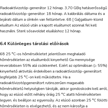
Radioaktívizotóp-generátor 12 hónap. 3,70 GBq hatáserősségű
radioaktívizotóp-generátor: 18 hónap. A kalibrálás dátuma és a
lejárati dátum a címkén van feltüntetve. 68 [ Ga]gallium-klorid
eluátum Az elúció után a kapott eluátumot azonnal fel kell
használni. Steril sósavoldat eluáláshoz 12 hónap.
6.4 Különleges tárolási előírások
68 25 °C-os hőmérsékletet jelentősen meghaladó
hőmérsékleten az eluátumból kinyerhető Ga mennyisége
reverzibilisen 55% alá csökkenhet. Ezért az optimálisan (≥ 55%)
kinyerhető aktivitás érdekében a radioaktívizotóp-generátort
legfeljebb 25 °C-on kell működtetni. Ha a
radioaktívizotópgenerátort rutinszerűen magasabb
hőmérsékletű helyiségben tárolják, akkor gondoskodni kell arról,
hogy az elúció előtt néhány óráig 25 °C alatti hőmérsékleten
legyen, és beálljon az egyensúly. Az elúció azonban 25 °C fölötti
hőmérsékleten is elvégezhető, és az nem károsítja a