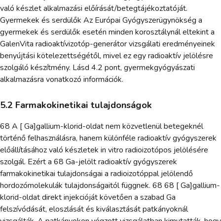
való készlet alkalmazási előírását/betegtájékoztatóját.
Gyermekek és serdülők Az Európai Gyógyszerügynökség a
gyermekek és serdülők esetén minden korosztálynál eltekint a
GalenVita radioaktívizotóp-generátor vizsgálati eredményeinek
benyújtási kötelezettségétől, mivel ez egy radioaktív jelölésre
szolgáló készítmény. Lásd 4.2 pont, gyermekgyógyászati
alkalmazásra vonatkozó információk.
5.2 Farmakokinetikai tulajdonságok
68 A [ Ga]gallium-klorid-oldat nem közvetlenül betegeknél
történő felhasználásra, hanem különféle radioaktív gyógyszerek
előállításához való készletek in vitro radioizotópos jelölésére
szolgál. Ezért a 68 Ga-jelölt radioaktív gyógyszerek
farmakokinetikai tulajdonságai a radioizotóppal jelölendő
hordozómolekulák tulajdonságaitól függnek. 68 68 [ Ga]gallium-
klorid-oldat direkt injekcióját követően a szabad Ga
felszívódását, eloszlását és kiválasztását patkányoknál