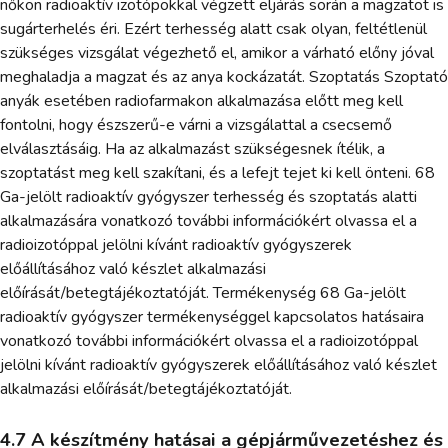
nőkön radioaktív izotópokkal végzett eljárás során a magzatot is
sugárterhelés éri. Ezért terhesség alatt csak olyan, feltétlenül
szükséges vizsgálat végezhető el, amikor a várható előny jóval
meghaladja a magzat és az anya kockázatát. Szoptatás Szoptató
anyák esetében radiofarmakon alkalmazása előtt meg kell
fontolni, hogy észszerű-e várni a vizsgálattal a csecsemő
elválasztásáig. Ha az alkalmazást szükségesnek ítélik, a
szoptatást meg kell szakítani, és a lefejt tejet ki kell önteni. 68
Ga-jelölt radioaktív gyógyszer terhesség és szoptatás alatti
alkalmazására vonatkozó további információkért olvassa el a
radioizotóppal jelölni kívánt radioaktív gyógyszerek
előállításához való készlet alkalmazási
előírását/betegtájékoztatóját. Termékenység 68 Ga-jelölt
radioaktív gyógyszer termékenységgel kapcsolatos hatásaira
vonatkozó további információkért olvassa el a radioizotóppal
jelölni kívánt radioaktív gyógyszerek előállításához való készlet
alkalmazási előírását/betegtájékoztatóját.
4.7 A készítmény hatásai a gépjárművezetéshez és