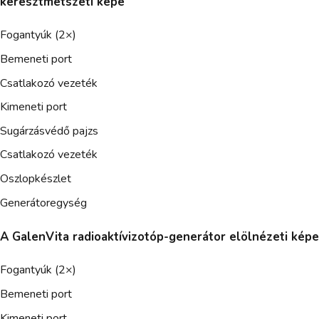
keresztmetszeti képe
Fogantyúk (2×)
Bemeneti port
Csatlakozó vezeték
Kimeneti port
Sugárzásvédő pajzs
Csatlakozó vezeték
Oszlopkészlet
Generátoregység
A GalenVita radioaktívizotóp-generátor elölnézeti képe
Fogantyúk (2×)
Bemeneti port
Kimeneti port