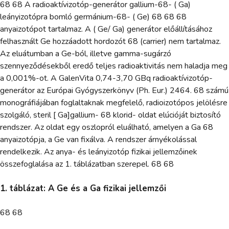
68 68 A radioaktívizotóp-generátor gallium-68- ( Ga)
leányizotópra bomló germánium-68- ( Ge) 68 68 68
anyaizotópot tartalmaz. A ( Ge/ Ga) generátor előállításához
felhasznált Ge hozzáadott hordozót 68 (carrier) nem tartalmaz.
Az eluátumban a Ge-ból, illetve gamma-sugárzó
szennyeződésekből eredő teljes radioaktivitás nem haladja meg
a 0,001%-ot. A GalenVita 0,74-3,70 GBq radioaktívizotóp-
generátor az Európai Gyógyszerkönyv (Ph. Eur.) 2464. 68 számú
monográfiájában foglaltaknak megfelelő, radioizotópos jelölésre
szolgáló, steril [ Ga]gallium- 68 klorid- oldat elúcióját biztosító
rendszer. Az oldat egy oszlopról eluálható, amelyen a Ga 68
anyaizotópja, a Ge van fixálva. A rendszer árnyékolással
rendelkezik. Az anya- és leányizotóp fizikai jellemzőinek
összefoglalása az 1. táblázatban szerepel. 68 68
1. táblázat: A Ge és a Ga fizikai jellemzői
68 68