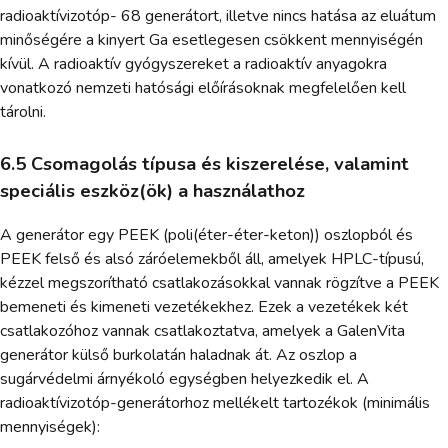
radioaktívizotóp- 68 generátort, illetve nincs hatása az eluátum
minőségére a kinyert Ga esetlegesen csökkent mennyiségén
kívül. A radioaktív gyógyszereket a radioaktív anyagokra
vonatkozó nemzeti hatósági előírásoknak megfelelően kell
tárolni.
6.5 Csomagolás típusa és kiszerelése, valamint
speciális eszköz(ök) a használathoz
A generátor egy PEEK (poli(éter-éter-keton)) oszlopból és
PEEK felső és alsó záróelemekből áll, amelyek HPLC-típusú,
kézzel megszorítható csatlakozásokkal vannak rögzítve a PEEK
bemeneti és kimeneti vezetékekhez. Ezek a vezetékek két
csatlakozóhoz vannak csatlakoztatva, amelyek a GalenVita
generátor külső burkolatán haladnak át. Az oszlop a
sugárvédelmi árnyékoló egységben helyezkedik el. A
radioaktívizotóp-generátorhoz mellékelt tartozékok (minimális
mennyiségek):