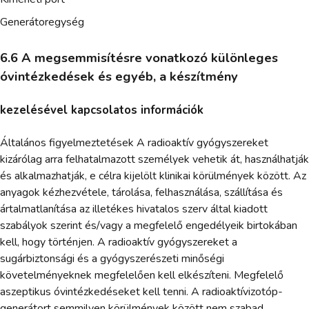
Generátoregység
6.6 A megsemmisítésre vonatkozó különleges
óvintézkedések és egyéb, a készítmény
kezelésével kapcsolatos információk
Általános figyelmeztetések A radioaktív gyógyszereket
kizárólag arra felhatalmazott személyek vehetik át, használhatják
és alkalmazhatják, e célra kijelölt klinikai körülmények között. Az
anyagok kézhezvétele, tárolása, felhasználása, szállítása és
ártalmatlanítása az illetékes hivatalos szerv által kiadott
szabályok szerint és/vagy a megfelelő engedélyeik birtokában
kell, hogy történjen. A radioaktív gyógyszereket a
sugárbiztonsági és a gyógyszerészeti minőségi
követelményeknek megfelelően kell elkészíteni. Megfelelő
aszeptikus óvintézkedéseket kell tenni. A radioaktívizotóp-
generátort semmilyen körülmények között nem szabad