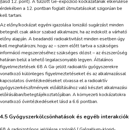
(lásd 12. pont). A túlzott Ge-expozíció kockázatának elkerülése
érdekében a 12. pontban foglalt útmutatásokat szigorúan be
kell tartani.
Az előny/kockázat egyéni igazolása Ionizáló sugárzást minden
betegnél csak akkor szabad alkalmazni, ha az indokolt a várható
előny alapján. A beadandó radioaktivitást minden esetben úgy
kell meghatározni, hogy az – szem előtt tartva a szükséges
információ megszerzéséhez szükséges dózist – az észszerűség
határain belül a lehető legalacsonyabb legyen. Általános
figyelmeztetések 68 A Ga-jelölt radioaktív gyógyszerekre
vonatkozó különleges figyelmeztetéseket és az alkalmazással
kapcsolatos óvintézkedéseket olvassa el a radioaktív
gyógyszerkészítmények előállításához való készlet alkalmazási
előírásában/betegtájékoztatójában. A környezeti kockázatokra
vonatkozó óvintézkedéseket lásd a 6.6 pontban.
4.5 Gyógyszerkölcsönhatások és egyéb interakciók
68 A radioizotópos jelölésre szolgáló [ Ga]gallium-klorid-