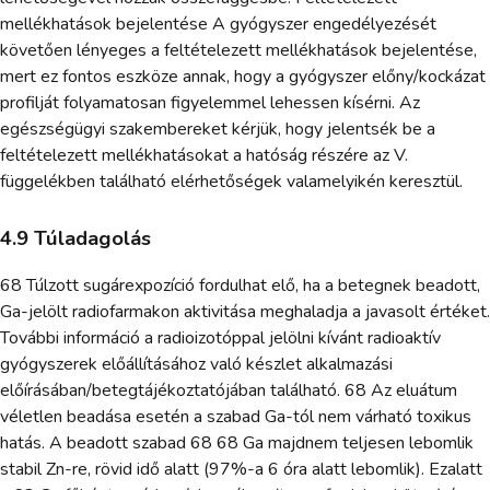
mellékhatások bejelentése A gyógyszer engedélyezését
követően lényeges a feltételezett mellékhatások bejelentése,
mert ez fontos eszköze annak, hogy a gyógyszer előny/kockázat
profilját folyamatosan figyelemmel lehessen kísérni. Az
egészségügyi szakembereket kérjük, hogy jelentsék be a
feltételezett mellékhatásokat a hatóság részére az V.
függelékben található elérhetőségek valamelyikén keresztül.
4.9 Túladagolás
68 Túlzott sugárexpozíció fordulhat elő, ha a betegnek beadott,
Ga-jelölt radiofarmakon aktivitása meghaladja a javasolt értéket.
További információ a radioizotóppal jelölni kívánt radioaktív
gyógyszerek előállításához való készlet alkalmazási
előírásában/betegtájékoztatójában található. 68 Az eluátum
véletlen beadása esetén a szabad Ga-tól nem várható toxikus
hatás. A beadott szabad 68 68 Ga majdnem teljesen lebomlik
stabil Zn-re, rövid idő alatt (97%-a 6 óra alatt lebomlik). Ezalatt