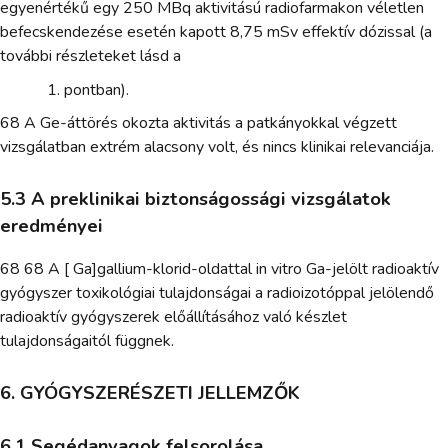
egyenértékű egy 250 MBq aktivitású radiofarmakon véletlen
befecskendezése esetén kapott 8,75 mSv effektív dózissal (a
további részleteket lásd a
pontban).
68 A Ge-áttörés okozta aktivitás a patkányokkal végzett
vizsgálatban extrém alacsony volt, és nincs klinikai relevanciája.
5.3 A preklinikai biztonságossági vizsgálatok
eredményei
68 68 A [ Ga]gallium-klorid-oldattal in vitro Ga-jelölt radioaktív
gyógyszer toxikológiai tulajdonságai a radioizotóppal jelölendő
radioaktív gyógyszerek előállításához való készlet
tulajdonságaitól függnek.
6. GYÓGYSZERÉSZETI JELLEMZŐK
6.1 Segédanyagok felsorolása