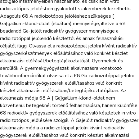
szolgáló intézményeiben használható, és csak az in vitro
radioizotópos jelölésben gyakorlott szakemberek kezelhetik.
Adagolás 68 A radioizotópos jelöléshez szükséges [
Ga]gallium-klorid-oldat (eluátum) mennyisége, illetve a 68
beadandó Ga-jelölt radioaktív gyógyszer mennyisége a
radioizotóppal jelölendő készlettől és annak felhasználási
céljától függ. Olvassa el a radioizotóppal jelölni kívánt radioaktív
gyógyszerkészítmények előállításához való konkrét készlet
alkalmazási előírását/betegtájékoztatóját. Gyermekek és
serdülők A gyermekgyógyászati alkalmazásra vonatkozó
további információkat olvassa el a 68 Ga-radioizotóppal jelölni
kívánt radioaktív gyógyszerek előállításához való konkrét
készlet alkalmazási előírásában/betegtájékoztatójában. Az
alkalmazás módja 68 A [ Ga]gallium-klorid-oldat nem
közvetlenül betegeknél történő felhasználásra, hanem különféle
68 radioaktív gyógyszerek előállításához való készletek in vitro
radioizotópos jelölésére szolgál. A Gajelölt radioaktív gyógyszer
alkalmazási módja a radioizotóppal jelölni kívánt radioaktív
gyógyszerek előállításához való konkrét készlet alkalmazási