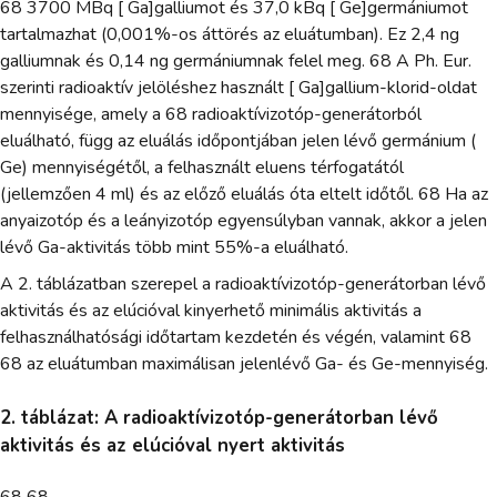
68 3700 MBq [ Ga]galliumot és 37,0 kBq [ Ge]germániumot
tartalmazhat (0,001%-os áttörés az eluátumban). Ez 2,4 ng
galliumnak és 0,14 ng germániumnak felel meg. 68 A Ph. Eur.
szerinti radioaktív jelöléshez használt [ Ga]gallium-klorid-oldat
mennyisége, amely a 68 radioaktívizotóp-generátorból
eluálható, függ az eluálás időpontjában jelen lévő germánium (
Ge) mennyiségétől, a felhasznált eluens térfogatától
(jellemzően 4 ml) és az előző eluálás óta eltelt időtől. 68 Ha az
anyaizotóp és a leányizotóp egyensúlyban vannak, akkor a jelen
lévő Ga-aktivitás több mint 55%-a eluálható.
A 2. táblázatban szerepel a radioaktívizotóp-generátorban lévő
aktivitás és az elúcióval kinyerhető minimális aktivitás a
felhasználhatósági időtartam kezdetén és végén, valamint 68
68 az eluátumban maximálisan jelenlévő Ga- és Ge-mennyiség.
2. táblázat: A radioaktívizotóp-generátorban lévő
aktivitás és az elúcióval nyert aktivitás
68 68