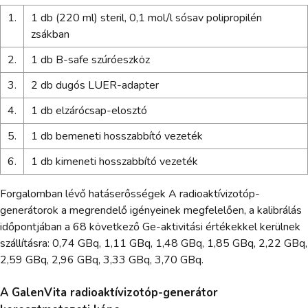
1.
1 db (220 ml) steril, 0,1 mol/l sósav polipropilén
zsákban
2.
1 db B-safe szúróeszköz
3.
2 db dugós LUER-adapter
4.
1 db elzárócsap-elosztó
5.
1 db bemeneti hosszabbító vezeték
6.
1 db kimeneti hosszabbító vezeték
Forgalomban lévő hatáserősségek A radioaktívizotóp-
generátorok a megrendelő igényeinek megfelelően, a kalibrálás
időpontjában a 68 következő Ge-aktivitási értékekkel kerülnek
szállításra: 0,74 GBq, 1,11 GBq, 1,48 GBq, 1,85 GBq, 2,22 GBq,
2,59 GBq, 2,96 GBq, 3,33 GBq, 3,70 GBq.
A GalenVita radioaktívizotóp-generátor