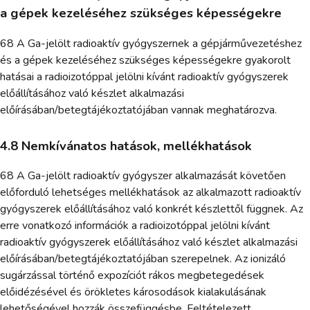
a gépek kezeléséhez szükséges képességekre
68 A Ga-jelölt radioaktív gyógyszernek a gépjárművezetéshez
és a gépek kezeléséhez szükséges képességekre gyakorolt
hatásai a radioizotóppal jelölni kívánt radioaktív gyógyszerek
előállításához való készlet alkalmazási
előírásában/betegtájékoztatójában vannak meghatározva.
4.8 Nemkívánatos hatások, mellékhatások
68 A Ga-jelölt radioaktív gyógyszer alkalmazását követően
előforduló lehetséges mellékhatások az alkalmazott radioaktív
gyógyszerek előállításához való konkrét készlettől függnek. Az
erre vonatkozó információk a radioizotóppal jelölni kívánt
radioaktív gyógyszerek előállításához való készlet alkalmazási
előírásában/betegtájékoztatójában szerepelnek. Az ionizáló
sugárzással történő expozíciót rákos megbetegedések
előidézésével és örökletes károsodások kialakulásának
lehetőségével hozzák összefüggésbe. Feltételezett