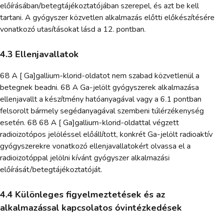
előírásában/betegtájékoztatójában szerepel, és azt be kell
tartani. A gyógyszer közvetlen alkalmazás előtti előkészítésére
vonatkozó utasításokat lásd a 12. pontban.
4.3 Ellenjavallatok
68 A [ Ga]gallium-klorid-oldatot nem szabad közvetlenül a
betegnek beadni. 68 A Ga-jelölt gyógyszerek alkalmazása
ellenjavallt a készítmény hatóanyagával vagy a 6.1 pontban
felsorolt bármely segédanyagával szembeni túlérzékenység
esetén. 68 68 A [ Ga]gallium-klorid-oldattal végzett
radioizotópos jelöléssel előállított, konkrét Ga-jelölt radioaktív
gyógyszerekre vonatkozó ellenjavallatokért olvassa el a
radioizotóppal jelölni kívánt gyógyszer alkalmazási
előírását/betegtájékoztatóját.
4.4 Különleges figyelmeztetések és az
alkalmazással kapcsolatos óvintézkedések