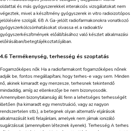
oldattal és más gyógyszerekkel interakciós vizsgálatokat nem
végeztek, mivel a készítmény gyógyszerek in vitro radioizotópos
jelölésére szolgál. 68 A Ga-jelölt radiofarmakonokra vonatkozó
gyógyszerkölcsönhatásokat olvassa el a radioaktív
gyógyszerkészítmények előállításához való készlet alkalmazási
előírásában/betegtájékoztatójában.
4.6 Termékenység, terhesség és szoptatás
Fogamzóképes nők Ha a radiofarmakont fogamzóképes nőnek
adják be, fontos megállapítani, hogy terhes-e vagy sem. Minden
nő, akinek kimaradt egy menzesze, terhesnek tekintendő
mindaddig, amíg az ellenkezője be nem bizonyosodik.
Amennyiben bizonytalanság áll fenn a lehetséges terhességét
illetően (ha kimaradt egy menstruáció, vagy az nagyon
rendszertelen stb.), a betegnek olyan alternatív eljárások
alkalmazását kell felajánlani, amelyek nem járnak ionizáló
sugárzással (amennyiben léteznek ilyenek). Terhesség A terhes