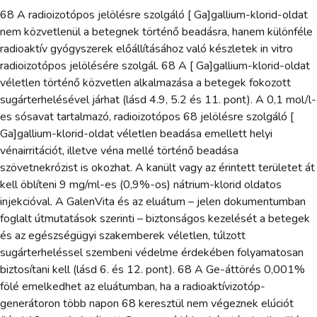
68 A radioizotópos jelölésre szolgáló [ Ga]gallium-klorid-oldat
nem közvetlenül a betegnek történő beadásra, hanem különféle
radioaktív gyógyszerek előállításához való készletek in vitro
radioizotópos jelölésére szolgál. 68 A [ Ga]gallium-klorid-oldat
véletlen történő közvetlen alkalmazása a betegek fokozott
sugárterhelésével járhat (lásd 4.9, 5.2 és 11. pont). A 0,1 mol/l-
es sósavat tartalmazó, radioizotópos 68 jelölésre szolgáló [
Ga]gallium-klorid-oldat véletlen beadása emellett helyi
vénairritációt, illetve véna mellé történő beadása
szövetnekrózist is okozhat. A kanült vagy az érintett területet át
kell öblíteni 9 mg/ml-es (0,9%-os) nátrium-klorid oldatos
injekcióval. A GalenVita és az eluátum – jelen dokumentumban
foglalt útmutatások szerinti – biztonságos kezelését a betegek
és az egészségügyi szakemberek véletlen, túlzott
sugárterheléssel szembeni védelme érdekében folyamatosan
biztosítani kell (lásd 6. és 12. pont). 68 A Ge-áttörés 0,001%
fölé emelkedhet az eluátumban, ha a radioaktívizotóp-
generátoron több napon 68 keresztül nem végeznek elúciót