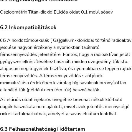
Oszlopmátrix Titán-dioxid Elúciós oldat 0,1 mol/l sósav
6.2 Inkompatibilitások
68 A hordozómolekulák [ Ga]gallium-kloriddal történő radioaktív
jelölése nagyon érzékeny a nyomokban található
fémszennyeződés jelenlétére. Fontos, hogy a radioaktívan jelölt
gyógyszer elkészítéséhez használt minden üvegedény, tűk stb.
alaposan meg legyenek tisztítva, és nyomokban se legyen rajtuk
fémszennyeződés. A fémszennyeződés szintjének
minimalizálása érdekében kizárólag híg savaknak bizonyítottan
ellenálló tűk (például nem fém tűk) használhatók.
Az elúciós oldat injekciós üvegéhez bevonat nélküli klórbutil
dugók használata nem ajánlott, mivel azok jelentős mennyiségű
cinket tartalmazhatnak, amelyet a savas eluátum kioldhat.
6.3 Felhasználhatósági időtartam