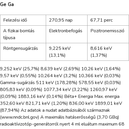
Ge Ga
Felezési idő
270,95 nap
67,71 perc
A fizikai bomlás
Elektronbefogás
Pozitronemisszió
típusa
Röntgensugárzás
9,225 keV
8,616 keV
(13,1%)
(1,37%)
9,252 keV (25,7%) 8,639 keV (2,69%) 10,26 keV (1,64%)
9,57 keV (0,55%) 10,264 keV (3,2%) 10,366 keV (0,03%)
Gamma-sugárzás 511 keV (178,28%) 578,55 keV (0,03%)
805,83 keV (0,09%) 1077,34 keV (3,22%) 1260,97 keV
(0,09%) 1883,16 keV (0,14%) Béta+ Energia Max. energia
352,60 keV 821,71 keV (1,20%) 836,00 keV 1899,01 keV
(87,94%) Az adatok a nudat adatbázisából származnak
(www.nndc.bnl.gov) A maximális hatáserősségű (3,70 GBq)
radioaktívizotóp-generátorról nyert 4 ml eluátum maximum 68