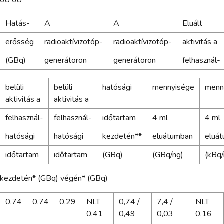
Hatás-
A
A
Eluált
erősség
radioaktívizotóp-
radioaktívizotóp-
aktivitás a
(GBq)
generátoron
generátoron
felhasznál-
belüli
belüli
hatósági
mennyisége
menn
aktivitás a
aktivitás a
felhasznál-
felhasznál-
időtartam
4 ml
4 ml
hatósági
hatósági
kezdetén**
eluátumban
eluá
időtartam
időtartam
(GBq)
(GBq/ng)
(kBq/
kezdetén* (GBq) végén* (GBq)
0,74
0,74
0,29
NLT
0,74 /
7,4 /
NLT
0,41
0,49
0,03
0,16