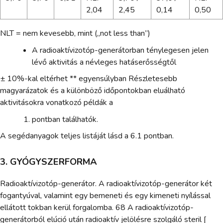
2,04
2,45
0,14
0,50
NLT = nem kevesebb, mint („not less than”)
A radioaktívizotóp-generátorban ténylegesen jelen
lévő aktivitás a névleges hatáserősségtől
± 10%-kal eltérhet ** egyensúlyban Részletesebb
magyarázatok és a különböző időpontokban eluálható
aktivitásokra vonatkozó példák a
pontban találhatók.
A segédanyagok teljes listáját lásd a 6.1 pontban.
3. GYÓGYSZERFORMA
Radioaktívizotóp-generátor. A radioaktívizotóp-generátor két
fogantyúval, valamint egy bemeneti és egy kimeneti nyílással
ellátott tokban kerül forgalomba. 68 A radioaktívizotóp-
generátorból elúció után radioaktív jelölésre szolgáló steril [