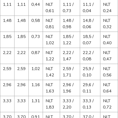
1,11
1,11
0,44
NLT
1,11 /
11,1 /
NLT
0,61
0,73
0,04
0,24
1,48
1,48
0,58
NLT
1,48 /
14,8 /
NLT
0,81
0,98
0,06
0,32
1,85
1,85
0,73
NLT
1,85 /
18,5 /
NLT
1,02
1,22
0,07
0,40
2,22
2,22
0,87
NLT
2,22 /
22,2 /
NLT
1,22
1,47
0,08
0,47
2,59
2,59
1,02
NLT
2,59 /
25,9 /
NLT
1,42
1,71
0,10
0,56
2,96
2,96
1,16
NLT
2,96 /
29,6 /
NLT
1,63
1,96
0,11
0,64
3,33
3,33
1,31
NLT
3,33 /
33,3 /
NLT
1,83
2,20
0,13
0,72
3,70
3,70
0,91
NLT
3,70 /
37,0 /
NLT