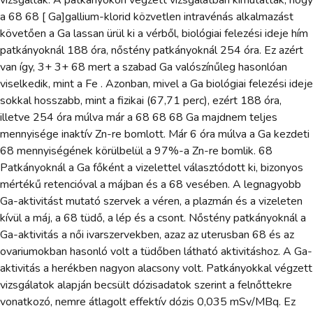
vizsgálták. A patkányokon végzett vizsgálatban kimutatták, hogy
a 68 68 [ Ga]gallium-klorid közvetlen intravénás alkalmazást
követően a Ga lassan ürül ki a vérből, biológiai felezési ideje hím
patkányoknál 188 óra, nőstény patkányoknál 254 óra. Ez azért
van így, 3+ 3+ 68 mert a szabad Ga valószínűleg hasonlóan
viselkedik, mint a Fe . Azonban, mivel a Ga biológiai felezési ideje
sokkal hosszabb, mint a fizikai (67,71 perc), ezért 188 óra,
illetve 254 óra múlva már a 68 68 68 Ga majdnem teljes
mennyisége inaktív Zn-re bomlott. Már 6 óra múlva a Ga kezdeti
68 mennyiségének körülbelül a 97%-a Zn-re bomlik. 68
Patkányoknál a Ga főként a vizelettel választódott ki, bizonyos
mértékű retencióval a májban és a 68 vesében. A legnagyobb
Ga-aktivitást mutató szervek a véren, a plazmán és a vizeleten
kívül a máj, a 68 tüdő, a lép és a csont. Nőstény patkányoknál a
Ga-aktivitás a női ivarszervekben, azaz az uterusban 68 és az
ovariumokban hasonló volt a tüdőben látható aktivitáshoz. A Ga-
aktivitás a herékben nagyon alacsony volt. Patkányokkal végzett
vizsgálatok alapján becsült dózisadatok szerint a felnőttekre
vonatkozó, nemre átlagolt effektív dózis 0,035 mSv/MBq. Ez