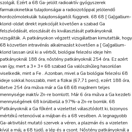
szolgál. Ezért a 68 Ga-jelölt radioaktív gyógyszerek
farmakokinetikai tulajdonságai a radioizotóppal jelölendő
hordozómolekulák tulajdonságaitól függnek. 68 68 [ Ga]gallium-
klorid-oldat direkt injekcióját követően a szabad Ga
felszívódását, eloszlását és kiválasztását patkányoknál
vizsgálták. A patkányokon végzett vizsgálatban kimutatták, hogy
68 közvetlen intravénás alkalmazást követően a [ Ga]gallium-
klorid lassan ürül ki a vérből, biológiai felezési ideje hím
patkányoknál 188 óra, nőstény patkányoknál 254 óra. Ez azért
van így, mert a 3+ 3+ 68 szabad Ga valószínűleg hasonlóan
viselkedik, mint a Fe . Azonban, mivel a Ga biológiai felezési 68
ideje sokkal hosszabb, mint a fizikai (67,71 perc), ezért 188 óra,
illetve 254 óra múlva már a Ga 68 68 majdnem teljes
mennyisége inaktív Zn-re bomlott. Már 6 óra múlva a Ga kezdeti
mennyiségének 68 körülbelül a 97%-a Zn-re bomlik. 68
Patkányoknál a Ga főként a vizelettel választódott ki, bizonyos
mértékű retencióval a májban és a 68 vesében. A legnagyobb
Ga-aktivitást mutató szervek a véren, a plazmán és a vizeleten
kívül a máj, a 68 tüdő, a lép és a csont. Nőstény patkányoknál a