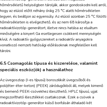
hőmérsékletű helyiségben tárolják, akkor gondoskodni kell arról,
hogy az elúció előtt néhány óráig 25 °C alatti hőmérsékleten
legyen, és beálljon az egyensúly. Az elúció azonban 25 °C fölötti
hőmérsékleten is elvégezhető, és az nem 68 károsítja a
radioaktívizotóp-generátort, illetve nincs hatása az eluátum
minőségére a kinyert Ga esetlegesen csökkent mennyiségén
kívül. A radioaktív gyógyszereket a radioaktív anyagokra
vonatkozó nemzeti hatósági előírásoknak megfelelően kell
tárolni.
6.5 Csomagolás típusa és kiszerelése, valamint
speciális eszköz(ök) a használathoz
Az üvegoszlop (I-es típusú) boroszilikát üvegcsőből és
poli(éter-éter-keton) (PEEK) záródugókból áll, melyek kimenő
és bemenő PEEK-csövekhez illeszthető, HPLC típusú, ujjal
megszorítható illesztékkel csatlakoznak. Ezek a csövek a
radioaktívizotóp-generátor külső borításán áthaladó két