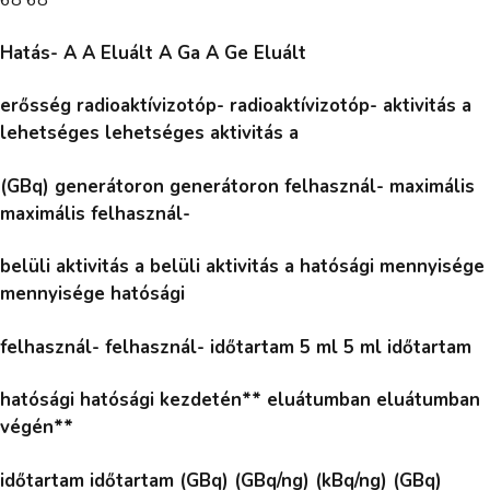
Hatás- A A Eluált A Ga A Ge Eluált
erősség radioaktívizotóp- radioaktívizotóp- aktivitás a
lehetséges lehetséges aktivitás a
(GBq) generátoron generátoron felhasznál- maximális
maximális felhasznál-
belüli aktivitás a belüli aktivitás a hatósági mennyisége
mennyisége hatósági
felhasznál- felhasznál- időtartam 5 ml 5 ml időtartam
hatósági hatósági kezdetén** eluátumban eluátumban
végén**
időtartam időtartam (GBq) (GBq/ng) (kBq/ng) (GBq)