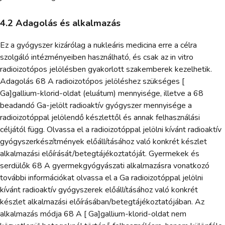
4.2 Adagolás és alkalmazás
Ez a gyógyszer kizárólag a nukleáris medicina erre a célra
szolgáló intézményeiben használható, és csak az in vitro
radioizotópos jelölésben gyakorlott szakemberek kezelhetik.
Adagolás 68 A radioizotópos jelöléshez szükséges [
Ga]gallium-klorid-oldat (eluátum) mennyisége, illetve a 68
beadandó Ga-jelölt radioaktív gyógyszer mennyisége a
radioizotóppal jelölendő készlettől és annak felhasználási
céljától függ. Olvassa el a radioizotóppal jelölni kívánt radioaktív
gyógyszerkészítmények előállításához való konkrét készlet
alkalmazási előírását/betegtájékoztatóját. Gyermekek és
serdülők 68 A gyermekgyógyászati alkalmazásra vonatkozó
további információkat olvassa el a Ga radioizotóppal jelölni
kívánt radioaktív gyógyszerek előállításához való konkrét
készlet alkalmazási előírásában/betegtájékoztatójában. Az
alkalmazás módja 68 A [ Ga]gallium-klorid-oldat nem