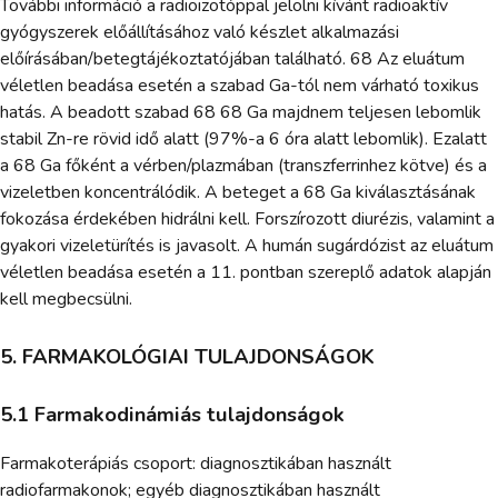
További információ a radioizotóppal jelölni kívánt radioaktív
gyógyszerek előállításához való készlet alkalmazási
előírásában/betegtájékoztatójában található. 68 Az eluátum
véletlen beadása esetén a szabad Ga-tól nem várható toxikus
hatás. A beadott szabad 68 68 Ga majdnem teljesen lebomlik
stabil Zn-re rövid idő alatt (97%-a 6 óra alatt lebomlik). Ezalatt
a 68 Ga főként a vérben/plazmában (transzferrinhez kötve) és a
vizeletben koncentrálódik. A beteget a 68 Ga kiválasztásának
fokozása érdekében hidrálni kell. Forszírozott diurézis, valamint a
gyakori vizeletürítés is javasolt. A humán sugárdózist az eluátum
véletlen beadása esetén a 11. pontban szereplő adatok alapján
kell megbecsülni.
5. FARMAKOLÓGIAI TULAJDONSÁGOK
5.1 Farmakodinámiás tulajdonságok
Farmakoterápiás csoport: diagnosztikában használt
radiofarmakonok; egyéb diagnosztikában használt