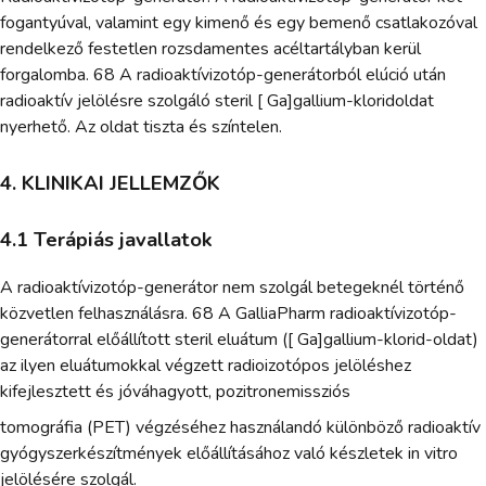
fogantyúval, valamint egy kimenő és egy bemenő csatlakozóval
rendelkező festetlen rozsdamentes acéltartályban kerül
forgalomba. 68 A radioaktívizotóp-generátorból elúció után
radioaktív jelölésre szolgáló steril [ Ga]gallium-kloridoldat
nyerhető. Az oldat tiszta és színtelen.
4. KLINIKAI JELLEMZŐK
4.1 Terápiás javallatok
A radioaktívizotóp-generátor nem szolgál betegeknél történő
közvetlen felhasználásra. 68 A GalliaPharm radioaktívizotóp-
generátorral előállított steril eluátum ([ Ga]gallium-klorid-oldat)
az ilyen eluátumokkal végzett radioizotópos jelöléshez
kifejlesztett és jóváhagyott, pozitronemissziós
tomográfia (PET) végzéséhez használandó különböző radioaktív
gyógyszerkészítmények előállításához való készletek in vitro
jelölésére szolgál.