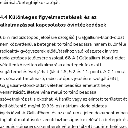
előírását/betegtájékoztatóját.
4.4 Különleges figyelmeztetések és az
alkalmazással kapcsolatos óvintézkedések
68 A radioizotópos jelölésre szolgáló [ Ga]gallium-klorid-oldat
nem közvetlenül a betegnek történő beadásra, hanem különféle
radioaktív gyógyszerek előállításához való készletek in vitro
radioizotópos jelölésére szolgál. 68 A [ Ga]gallium-klorid-oldat
véletlen közvetlen alkalmazása a betegek fokozott
sugárterhelésével járhat (lásd 4.9, 5.2 és 11. pont). A 0,1 mol/l-
es sósavat tartalmazó, radioizotópos jelölésre szolgáló 68 [
Ga]gallium-klorid-oldat véletlen beadása emellett helyi
vénairritációt, illetve véna mellé történő beadása
szövetnekrózist is okozhat. A kanült vagy az érintett területet át
kell öblíteni 9 mg/ml (0,9%-os) nátrium-klorid oldatos
injekcióval. A GalliaPharm és az eluátum a jelen dokumentumban
foglalt útmutatások szerinti biztonságos kezelését a betegek és
az egészségügyi szakemberek véletlen túlzott sugárterheléssel