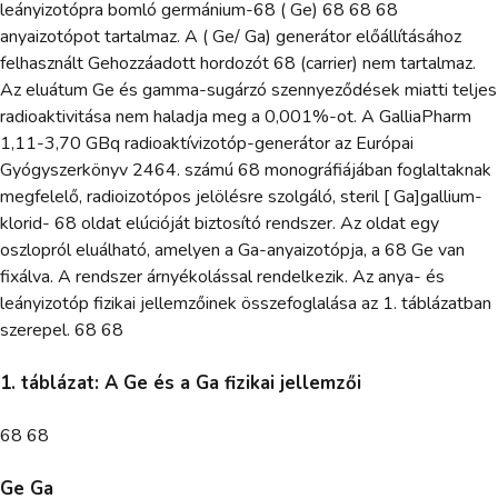
leányizotópra bomló germánium-68 ( Ge) 68 68 68
anyaizotópot tartalmaz. A ( Ge/ Ga) generátor előállításához
felhasznált Gehozzáadott hordozót 68 (carrier) nem tartalmaz.
Az eluátum Ge és gamma-sugárzó szennyeződések miatti teljes
radioaktivitása nem haladja meg a 0,001%-ot. A GalliaPharm
1,11-3,70 GBq radioaktívizotóp-generátor az Európai
Gyógyszerkönyv 2464. számú 68 monográfiájában foglaltaknak
megfelelő, radioizotópos jelölésre szolgáló, steril [ Ga]gallium-
klorid- 68 oldat elúcióját biztosító rendszer. Az oldat egy
oszlopról eluálható, amelyen a Ga-anyaizotópja, a 68 Ge van
fixálva. A rendszer árnyékolással rendelkezik. Az anya- és
leányizotóp fizikai jellemzőinek összefoglalása az 1. táblázatban
szerepel. 68 68
1. táblázat: A Ge és a Ga fizikai jellemzői
68 68
Ge Ga