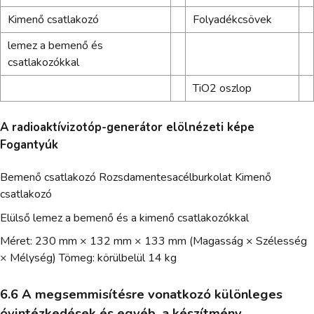
Kimenő csatlakozó
Folyadékcsövek
lemez a bemenő és
csatlakozókkal
TiO2 oszlop
A radioaktívizotóp-generátor elölnézeti képe
Fogantyúk
Bemenő csatlakozó Rozsdamentesacélburkolat Kimenő
csatlakozó
Elülső lemez a bemenő és a kimenő csatlakozókkal
Méret: 230 mm × 132 mm × 133 mm (Magasság × Szélesség
× Mélység) Tömeg: körülbelül 14 kg
6.6 A megsemmisítésre vonatkozó különleges
óvintézkedések és egyéb, a készítmény