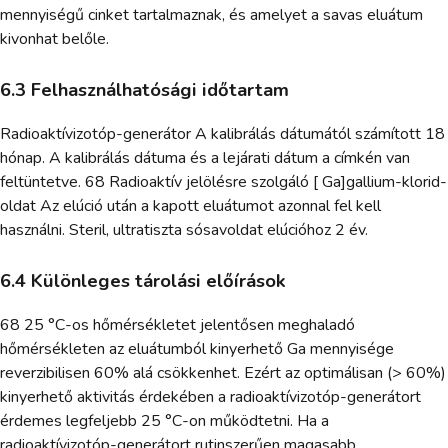
mennyiségű cinket tartalmaznak, és amelyet a savas eluátum
kivonhat belőle.
6.3 Felhasználhatósági időtartam
Radioaktívizotóp-generátor A kalibrálás dátumától számított 18
hónap. A kalibrálás dátuma és a lejárati dátum a címkén van
feltüntetve. 68 Radioaktív jelölésre szolgáló [ Ga]gallium-klorid-
oldat Az elúció után a kapott eluátumot azonnal fel kell
használni. Steril, ultratiszta sósavoldat elúcióhoz 2 év.
6.4 Különleges tárolási előírások
68 25 °C-os hőmérsékletet jelentősen meghaladó
hőmérsékleten az eluátumból kinyerhető Ga mennyisége
reverzibilisen 60% alá csökkenhet. Ezért az optimálisan (> 60%)
kinyerhető aktivitás érdekében a radioaktívizotóp-generátort
érdemes legfeljebb 25 °C-on működtetni. Ha a
radioaktívizotóp-generátort rutinszerűen magasabb