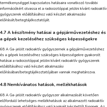
termékenységgel kapcsolatos hatásaira vonatkozó további
információkért olvassa el a radioizotóppal jelölni kívánt radioaktív
gyógyszerek előállításához való készlet alkalmazási
előírását/betegtájékoztatóját.
4.7 A készítmény hatásai a gépjárművezetéshez és
a gépek kezeléséhez szükséges képességekre
68 A Ga-jelölt radioaktív gyógyszernek a gépjárművezetéshez
és a gépek kezeléséhez szükséges képességekre gyakorolt
hatásai a radioizotóppal jelölni kívánt radioaktív gyógyszerek
előállításához való készlet alkalmazási
előírásában/betegtájékoztatójában vannak meghatározva.
4.8 Nemkívánatos hatások, mellékhatások
68 A Ga-jelölt radioaktív gyógyszer alkalmazását követően
előforduló lehetséges mellékhatások az alkalmazott radioaktív
gyógyszerek előállításához való konkrét készlettől függnek. Az