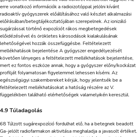
erre vonatkozó információk a radioizotóppal jelölni kívánt
radioaktív gyógyszerek előállításához való készlet alkalmazási
előírásában/betegtájékoztatójában szerepelnek. Az ionizáló
sugárzással történő expozíciót rákos megbetegedések
előidézésével és örökletes károsodások kialakulásának
lehetőségével hozzák összefüggésbe. Feltételezett
mellékhatások bejelentése A gyógyszer engedélyezését
követően lényeges a feltételezett mellékhatások bejelentése,
mert ez fontos eszköze annak, hogy a gyógyszer előny/kockázat
profilját folyamatosan figyelemmel lehessen kísérni. Az
egészségügyi szakembereket kérjük, hogy jelentsék be a
feltételezett mellékhatásokat a hatóság részére az V.
függelékben található elérhetőségek valamelyikén keresztül.
4.9 Túladagolás
68 Túlzott sugárexpozíció fordulhat elő, ha a betegnek beadott
Ga-jelölt radiofarmakon aktivitása meghaladja a javasolt értéket.