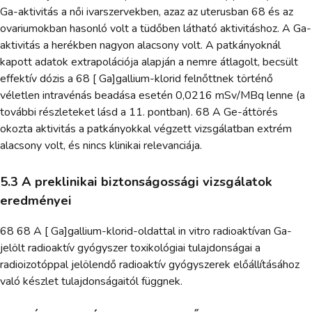
Ga-aktivitás a női ivarszervekben, azaz az uterusban 68 és az
ovariumokban hasonló volt a tüdőben látható aktivitáshoz. A Ga-
aktivitás a herékben nagyon alacsony volt. A patkányoknál
kapott adatok extrapolációja alapján a nemre átlagolt, becsült
effektív dózis a 68 [ Ga]gallium-klorid felnőttnek történő
véletlen intravénás beadása esetén 0,0216 mSv/MBq lenne (a
további részleteket lásd a 11. pontban). 68 A Ge-áttörés
okozta aktivitás a patkányokkal végzett vizsgálatban extrém
alacsony volt, és nincs klinikai relevanciája.
5.3 A preklinikai biztonságossági vizsgálatok
eredményei
68 68 A [ Ga]gallium-klorid-oldattal in vitro radioaktívan Ga-
jelölt radioaktív gyógyszer toxikológiai tulajdonságai a
radioizotóppal jelölendő radioaktív gyógyszerek előállításához
való készlet tulajdonságaitól függnek.