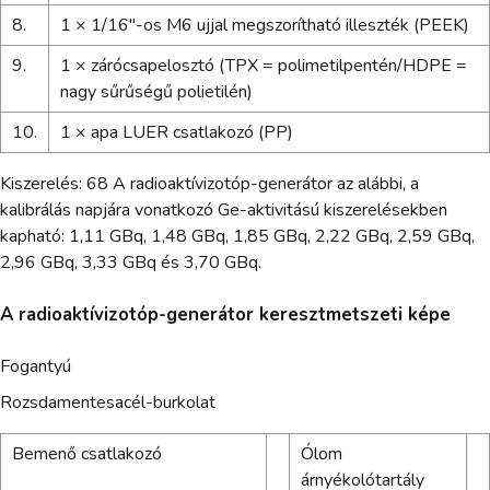
8.
1 × 1/16"-os M6 ujjal megszorítható illeszték (PEEK)
9.
1 × zárócsapelosztó (TPX = polimetilpentén/HDPE =
nagy sűrűségű polietilén)
10.
1 × apa LUER csatlakozó (PP)
Kiszerelés: 68 A radioaktívizotóp-generátor az alábbi, a
kalibrálás napjára vonatkozó Ge-aktivitású kiszerelésekben
kapható: 1,11 GBq, 1,48 GBq, 1,85 GBq, 2,22 GBq, 2,59 GBq,
2,96 GBq, 3,33 GBq és 3,70 GBq.
A radioaktívizotóp-generátor keresztmetszeti képe
Fogantyú
Rozsdamentesacél-burkolat
Bemenő csatlakozó
Ólom
árnyékolótartály