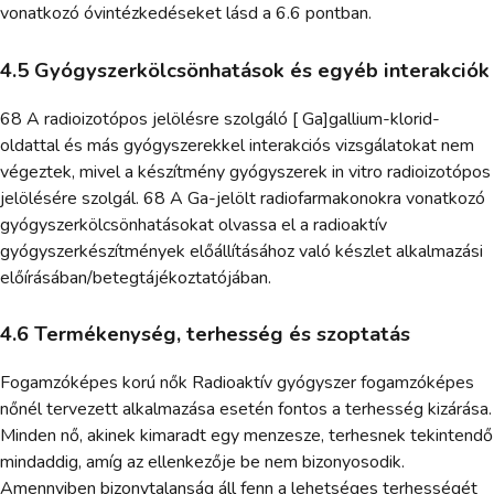
vonatkozó óvintézkedéseket lásd a 6.6 pontban.
4.5 Gyógyszerkölcsönhatások és egyéb interakciók
68 A radioizotópos jelölésre szolgáló [ Ga]gallium-klorid-
oldattal és más gyógyszerekkel interakciós vizsgálatokat nem
végeztek, mivel a készítmény gyógyszerek in vitro radioizotópos
jelölésére szolgál. 68 A Ga-jelölt radiofarmakonokra vonatkozó
gyógyszerkölcsönhatásokat olvassa el a radioaktív
gyógyszerkészítmények előállításához való készlet alkalmazási
előírásában/betegtájékoztatójában.
4.6 Termékenység, terhesség és szoptatás
Fogamzóképes korú nők Radioaktív gyógyszer fogamzóképes
nőnél tervezett alkalmazása esetén fontos a terhesség kizárása.
Minden nő, akinek kimaradt egy menzesze, terhesnek tekintendő
mindaddig, amíg az ellenkezője be nem bizonyosodik.
Amennyiben bizonytalanság áll fenn a lehetséges terhességét