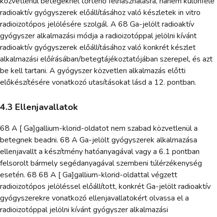
közvetlenül betegeknél történő felhasználásra, hanem különféle
radioaktív gyógyszerek előállításához való készletek in vitro
radioizotópos jelölésére szolgál. A 68 Ga-jelölt radioaktív
gyógyszer alkalmazási módja a radioizotóppal jelölni kívánt
radioaktív gyógyszerek előállításához való konkrét készlet
alkalmazási előírásában/betegtájékoztatójában szerepel, és azt
be kell tartani. A gyógyszer közvetlen alkalmazás előtti
előkészítésére vonatkozó utasításokat lásd a 12. pontban.
4.3 Ellenjavallatok
68 A [ Ga]gallium-klorid-oldatot nem szabad közvetlenül a
betegnek beadni. 68 A Ga-jelölt gyógyszerek alkalmazása
ellenjavallt a készítmény hatóanyagával vagy a 6.1 pontban
felsorolt bármely segédanyagával szembeni túlérzékenység
esetén. 68 68 A [ Ga]gallium-klorid-oldattal végzett
radioizotópos jelöléssel előállított, konkrét Ga-jelölt radioaktív
gyógyszerekre vonatkozó ellenjavallatokért olvassa el a
radioizotóppal jelölni kívánt gyógyszer alkalmazási