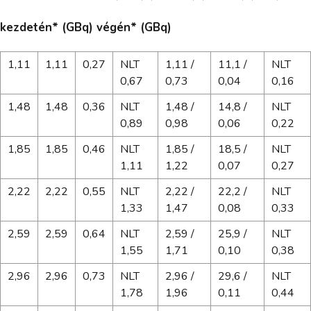
kezdetén* (GBq) végén* (GBq)
1,11
1,11
0,27
NLT
1,11 /
11,1 /
NLT
0,67
0,73
0,04
0,16
1,48
1,48
0,36
NLT
1,48 /
14,8 /
NLT
0,89
0,98
0,06
0,22
1,85
1,85
0,46
NLT
1,85 /
18,5 /
NLT
1,11
1,22
0,07
0,27
2,22
2,22
0,55
NLT
2,22 /
22,2 /
NLT
1,33
1,47
0,08
0,33
2,59
2,59
0,64
NLT
2,59 /
25,9 /
NLT
1,55
1,71
0,10
0,38
2,96
2,96
0,73
NLT
2,96 /
29,6 /
NLT
1,78
1,96
0,11
0,44