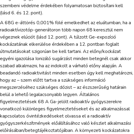
szembeni védelme érdekében folyamatosan biztosítani kell
(lásd 6. és 12. pont).
A 68G e-áttörés 0,001% fölé emelkedhet az eluátumban, ha a
radioaktívizotóp-generátoron több napon 68 keresztül nem
végeznek elúciót (lásd 12. pont). A túlzott Ge-expozíció
kockázatának elkerülése érdekében a 12. pontban foglalt
útmutatásokat szigorúan be kell tartani. Az előny/kockázat
egyéni igazolása Ionizáló sugárzást minden betegnél csak akkor
szabad alkalmazni, ha az indokolt a várható előny alapján. A
beadandó radioaktivitást minden esetben úgy kell meghatározni,
hogy az – szem előtt tartva a szükséges információ
megszerzéséhez szükséges dózist – az észszerűség határain
belül a lehető legalacsonyabb legyen. Általános
figyelmeztetések 68 A Ga-jelölt radioaktív gyógyszerekre
vonatkozó különleges figyelmeztetéseket és az alkalmazással
kapcsolatos óvintézkedéseket olvassa el a radioaktív
gyógyszerkészítmények előállításához való készlet alkalmazási
előírásában/betegtájékoztatójában. A környezeti kockázatokra