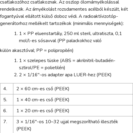
csatlakozóhoz csatlakoznak. Az oszlop ólomárnyékolással
rendelkezik. Az árnyékolást rozsdamentes acélból készült, két
fogantyúval ellátott külső doboz védi. A radioaktívizotóp-
generátorhoz mellékelt tartozékok (minimális mennyiségek):
1 × PP eluenstartály, 250 ml steril, ultratiszta, 0,1
mol/l-es sósavval (PP palackokhoz való
külön akasztóval; PP = polipropilén)
1 × szelepes tüske (ABS = akrilnitril-butadién-
sztirol/PE = polietilén)
2 × 1/16"-os adapter apa LUER-hez (PEEK)
4.
2 × 60 cm-es cső (PEEK)
5.
1 × 40 cm-es cső (PEEK)
6.
1 × 20 cm-es cső (PEEK)
7.
3 × 1/16"-os 10–32 ujjal megszorítható illeszték
(PEEK)