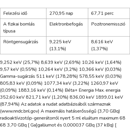
Felezési idő
270,95 nap
67,71 perc
A fizikai bomlás
Elektronbefogás
Pozitronemisszió
típusa
Röntgensugárzás
9,225 keV
8,616 keV
(13,1%)
(1,37%)
9,252 keV (25,7%) 8,639 keV (2,69%) 10,26 keV (1,64%)
9,57 keV (0,55%) 10,264 keV (3,2%) 10,366 keV (0,03%)
Gamma-sugárzás 511 keV (178,28%) 578,55 keV (0,03%)
805,83 keV (0,09%) 1077,34 keV (3,22%) 1260,97 keV
(0,09%) 1883,16 keV (0,14%) Béta+ Energia Max. energia
352,60 keV 821,71 keV (1,20%) 836,00 keV 1899,01 keV
(87,94%) Az adatok a nudat adatbázisából származnak
(www.nndc.bnl.gov) A maximális hatáserősségű (3,70 GBq)
radioaktívizotóp-generátorról nyert 5 ml eluátum maximum 68
68 3,70 GBq [ Ga]galliumot és 0,000037 GBq (37 kBq) [