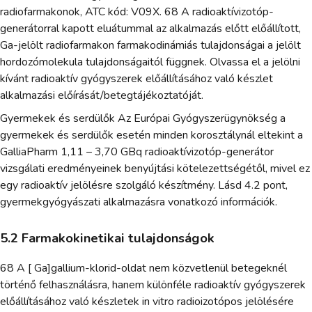
radiofarmakonok, ATC kód: V09X. 68 A radioaktívizotóp-
generátorral kapott eluátummal az alkalmazás előtt előállított,
Ga-jelölt radiofarmakon farmakodinámiás tulajdonságai a jelölt
hordozómolekula tulajdonságaitól függnek. Olvassa el a jelölni
kívánt radioaktív gyógyszerek előállításához való készlet
alkalmazási előírását/betegtájékoztatóját.
Gyermekek és serdülők Az Európai Gyógyszerügynökség a
gyermekek és serdülők esetén minden korosztálynál eltekint a
GalliaPharm 1,11 – 3,70 GBq radioaktívizotóp-generátor
vizsgálati eredményeinek benyújtási kötelezettségétől, mivel ez
egy radioaktív jelölésre szolgáló készítmény. Lásd 4.2 pont,
gyermekgyógyászati alkalmazásra vonatkozó információk.
5.2 Farmakokinetikai tulajdonságok
68 A [ Ga]gallium-klorid-oldat nem közvetlenül betegeknél
történő felhasználásra, hanem különféle radioaktív gyógyszerek
előállításához való készletek in vitro radioizotópos jelölésére