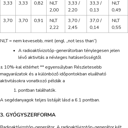
3,33
3,33
0,82
NLT
3,33 /
33,3 /
NLT
2,00
2,20
0,13
0,49
3,70
3,70
0,91
NLT
3,70 /
37,0 /
NLT
2,22
2,45
0,14
0,55
NLT = nem kevesebb, mint (engl. „not less than”)
A radioaktívizotóp-generátorban ténylegesen jelen
lévő aktivitás a névleges hatáserősségtől
± 10%-kal eltérhet ** egyensúlyban Részletesebb
magyarázatok és a különböző időpontokban eluálható
aktivitásokra vonatkozó példák a
pontban találhatók.
A segédanyagok teljes listáját lásd a 6.1 pontban.
3. GYÓGYSZERFORMA
Radioaktívizotóp-generátor. A radioaktívizotóp-generátor két