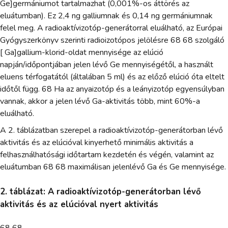
Ge]germániumot tartalmazhat (0,001%-os áttörés az
eluátumban). Ez 2,4 ng galliumnak és 0,14 ng germániumnak
felel meg. A radioaktívizotóp-generátorral eluálható, az Európai
Gyógyszerkönyv szerinti radioizotópos jelölésre 68 68 szolgáló
[ Ga]gallium-klorid-oldat mennyisége az elúció
napján/időpontjában jelen lévő Ge mennyiségétől, a használt
eluens térfogatától (általában 5 ml) és az előző elúció óta eltelt
időtől függ. 68 Ha az anyaizotóp és a leányizotóp egyensúlyban
vannak, akkor a jelen lévő Ga-aktivitás több, mint 60%-a
eluálható.
A 2. táblázatban szerepel a radioaktívizotóp-generátorban lévő
aktivitás és az elúcióval kinyerhető minimális aktivitás a
felhasználhatósági időtartam kezdetén és végén, valamint az
eluátumban 68 68 maximálisan jelenlévő Ga és Ge mennyisége.
2. táblázat: A radioaktívizotóp-generátorban lévő
aktivitás és az elúcióval nyert aktivitás
68 68