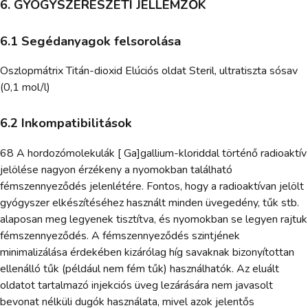
6. GYÓGYSZERÉSZETI JELLEMZŐK
6.1 Segédanyagok felsorolása
Oszlopmátrix Titán-dioxid Elúciós oldat Steril, ultratiszta sósav
(0,1 mol/l)
6.2 Inkompatibilitások
68 A hordozómolekulák [ Ga]gallium-kloriddal történő radioaktív
jelölése nagyon érzékeny a nyomokban található
fémszennyeződés jelenlétére. Fontos, hogy a radioaktívan jelölt
gyógyszer elkészítéséhez használt minden üvegedény, tűk stb.
alaposan meg legyenek tisztítva, és nyomokban se legyen rajtuk
fémszennyeződés. A fémszennyeződés szintjének
minimalizálása érdekében kizárólag híg savaknak bizonyítottan
ellenálló tűk (például nem fém tűk) használhatók. Az eluált
oldatot tartalmazó injekciós üveg lezárására nem javasolt
bevonat nélküli dugók használata, mivel azok jelentős