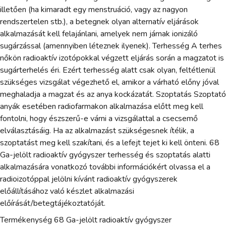
illetően (ha kimaradt egy menstruáció, vagy az nagyon
rendszertelen stb.), a betegnek olyan alternatív eljárások
alkalmazását kell felajánlani, amelyek nem járnak ionizáló
sugárzással (amennyiben léteznek ilyenek). Terhesség A terhes
nőkön radioaktív izotópokkal végzett eljárás során a magzatot is
sugárterhelés éri. Ezért terhesség alatt csak olyan, feltétlenül
szükséges vizsgálat végezhető el, amikor a várható előny jóval
meghaladja a magzat és az anya kockázatát. Szoptatás Szoptató
anyák esetében radiofarmakon alkalmazása előtt meg kell
fontolni, hogy észszerű-e várni a vizsgálattal a csecsemő
elválasztásáig. Ha az alkalmazást szükségesnek ítélik, a
szoptatást meg kell szakítani, és a lefejt tejet ki kell önteni. 68
Ga-jelölt radioaktív gyógyszer terhesség és szoptatás alatti
alkalmazására vonatkozó további információkért olvassa el a
radioizotóppal jelölni kívánt radioaktív gyógyszerek
előállításához való készlet alkalmazási
előírását/betegtájékoztatóját.
Termékenység 68 Ga-jelölt radioaktív gyógyszer