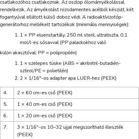
csatlakozóhoz csatlakoznak. Az oszlop ólomárnyékolással
rendelkezik. Az árnyékolást rozsdamentes acélból készült, két
fogantyúval ellátott külső doboz védi. A radioaktívizotóp-
generátorhoz mellékelt tartozékok (minimális mennyiségek):
1 × PP eluenstartály, 250 ml steril, ultratiszta, 0,1
mol/l-es sósavval (PP palackokhoz való
külön akasztóval; PP = polipropilén)
1 × szelepes tüske (ABS = akrilnitril-butadién-
sztirol/PE = polietilén)
2 × 1/16"-os adapter apa LUER-hez (PEEK)
4.
2 × 60 cm-es cső (PEEK)
5.
1 × 40 cm-es cső (PEEK)
6.
1 × 20 cm-es cső (PEEK)
7.
3 × 1/16"-os 10–32 ujjal megszorítható illeszték
(PEEK)