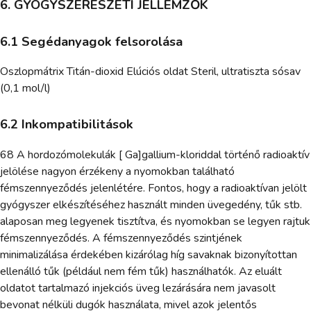
6. GYÓGYSZERÉSZETI JELLEMZŐK
6.1 Segédanyagok felsorolása
Oszlopmátrix Titán-dioxid Elúciós oldat Steril, ultratiszta sósav
(0,1 mol/l)
6.2 Inkompatibilitások
68 A hordozómolekulák [ Ga]gallium-kloriddal történő radioaktív
jelölése nagyon érzékeny a nyomokban található
fémszennyeződés jelenlétére. Fontos, hogy a radioaktívan jelölt
gyógyszer elkészítéséhez használt minden üvegedény, tűk stb.
alaposan meg legyenek tisztítva, és nyomokban se legyen rajtuk
fémszennyeződés. A fémszennyeződés szintjének
minimalizálása érdekében kizárólag híg savaknak bizonyítottan
ellenálló tűk (például nem fém tűk) használhatók. Az eluált
oldatot tartalmazó injekciós üveg lezárására nem javasolt
bevonat nélküli dugók használata, mivel azok jelentős