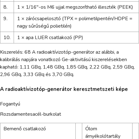
8.
1 × 1/16"-os M6 ujjal megszorítható illeszték (PEEK)
9.
1 × zárócsapelosztó (TPX = polimetilpentén/HDPE =
nagy sűrűségű polietilén)
10.
1 × apa LUER csatlakozó (PP)
Kiszerelés: 68 A radioaktívizotóp-generátor az alábbi, a
kalibrálás napjára vonatkozó Ge-aktivitású kiszerelésekben
kapható: 1,11 GBq, 1,48 GBq, 1,85 GBq, 2,22 GBq, 2,59 GBq,
2,96 GBq, 3,33 GBq és 3,70 GBq.
A radioaktívizotóp-generátor keresztmetszeti képe
Fogantyú
Rozsdamentesacél-burkolat
Bemenő csatlakozó
Ólom
árnyékolótartály