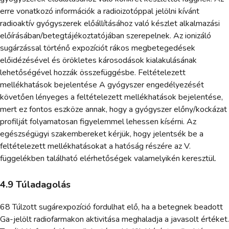
erre vonatkozó információk a radioizotóppal jelölni kívánt
radioaktív gyógyszerek előállításához való készlet alkalmazási
előírásában/betegtájékoztatójában szerepelnek. Az ionizáló
sugárzással történő expozíciót rákos megbetegedések
előidézésével és örökletes károsodások kialakulásának
lehetőségével hozzák összefüggésbe. Feltételezett
mellékhatások bejelentése A gyógyszer engedélyezését
követően lényeges a feltételezett mellékhatások bejelentése,
mert ez fontos eszköze annak, hogy a gyógyszer előny/kockázat
profilját folyamatosan figyelemmel lehessen kísérni. Az
egészségügyi szakembereket kérjük, hogy jelentsék be a
feltételezett mellékhatásokat a hatóság részére az V.
függelékben található elérhetőségek valamelyikén keresztül.
4.9 Túladagolás
68 Túlzott sugárexpozíció fordulhat elő, ha a betegnek beadott
Ga-jelölt radiofarmakon aktivitása meghaladja a javasolt értéket.