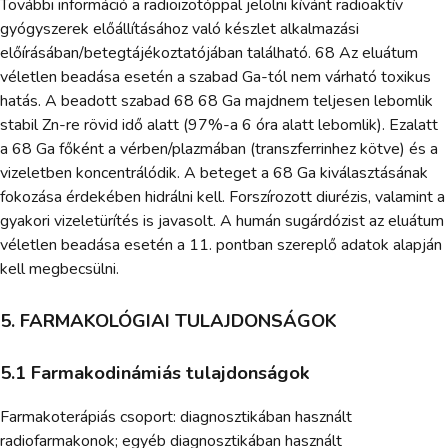
További információ a radioizotóppal jelölni kívánt radioaktív
gyógyszerek előállításához való készlet alkalmazási
előírásában/betegtájékoztatójában található. 68 Az eluátum
véletlen beadása esetén a szabad Ga-tól nem várható toxikus
hatás. A beadott szabad 68 68 Ga majdnem teljesen lebomlik
stabil Zn-re rövid idő alatt (97%-a 6 óra alatt lebomlik). Ezalatt
a 68 Ga főként a vérben/plazmában (transzferrinhez kötve) és a
vizeletben koncentrálódik. A beteget a 68 Ga kiválasztásának
fokozása érdekében hidrálni kell. Forszírozott diurézis, valamint a
gyakori vizeletürítés is javasolt. A humán sugárdózist az eluátum
véletlen beadása esetén a 11. pontban szereplő adatok alapján
kell megbecsülni.
5. FARMAKOLÓGIAI TULAJDONSÁGOK
5.1 Farmakodinámiás tulajdonságok
Farmakoterápiás csoport: diagnosztikában használt
radiofarmakonok; egyéb diagnosztikában használt