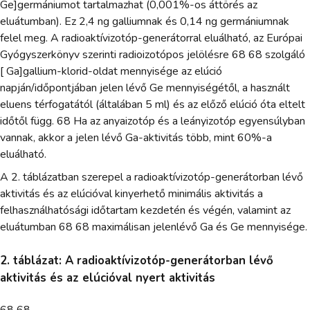
Ge]germániumot tartalmazhat (0,001%-os áttörés az
eluátumban). Ez 2,4 ng galliumnak és 0,14 ng germániumnak
felel meg. A radioaktívizotóp-generátorral eluálható, az Európai
Gyógyszerkönyv szerinti radioizotópos jelölésre 68 68 szolgáló
[ Ga]gallium-klorid-oldat mennyisége az elúció
napján/időpontjában jelen lévő Ge mennyiségétől, a használt
eluens térfogatától (általában 5 ml) és az előző elúció óta eltelt
időtől függ. 68 Ha az anyaizotóp és a leányizotóp egyensúlyban
vannak, akkor a jelen lévő Ga-aktivitás több, mint 60%-a
eluálható.
A 2. táblázatban szerepel a radioaktívizotóp-generátorban lévő
aktivitás és az elúcióval kinyerhető minimális aktivitás a
felhasználhatósági időtartam kezdetén és végén, valamint az
eluátumban 68 68 maximálisan jelenlévő Ga és Ge mennyisége.
2. táblázat: A radioaktívizotóp-generátorban lévő
aktivitás és az elúcióval nyert aktivitás
68 68