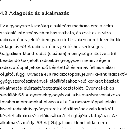
4.2 Adagolás és alkalmazás
Ez a gyógyszer kizárólag a nukleáris medicina erre a célra
szolgáló intézményeiben használható, és csak az in vitro
radioizotópos jelölésben gyakorlott szakemberek kezelhetik.
Adagolás 68 A radioizotópos jelöléshez szükséges [
Ga]gallium-klorid-oldat (eluátum) mennyisége, illetve a 68
beadandó Ga-jelölt radioaktív gyógyszer mennyisége a
radioizotóppal jelölendő készlettől és annak felhasználási
céljától függ. Olvassa el a radioizotóppal jelölni kívánt radioaktív
gyógyszerkészítmények előállításához való konkrét készlet
alkalmazási előírását/betegtájékoztatóját. Gyermekek és
serdülők 68 A gyermekgyógyászati alkalmazásra vonatkozó
további információkat olvassa el a Ga radioizotóppal jelölni
kívánt radioaktív gyógyszerek előállításához való konkrét
készlet alkalmazási előírásában/betegtájékoztatójában. Az
alkalmazás módja 68 A [ Ga]gallium-klorid-oldat nem