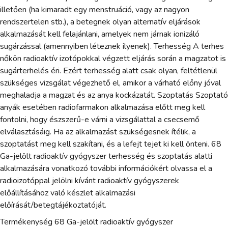
illetően (ha kimaradt egy menstruáció, vagy az nagyon
rendszertelen stb.), a betegnek olyan alternatív eljárások
alkalmazását kell felajánlani, amelyek nem járnak ionizáló
sugárzással (amennyiben léteznek ilyenek). Terhesség A terhes
nőkön radioaktív izotópokkal végzett eljárás során a magzatot is
sugárterhelés éri. Ezért terhesség alatt csak olyan, feltétlenül
szükséges vizsgálat végezhető el, amikor a várható előny jóval
meghaladja a magzat és az anya kockázatát. Szoptatás Szoptató
anyák esetében radiofarmakon alkalmazása előtt meg kell
fontolni, hogy észszerű-e várni a vizsgálattal a csecsemő
elválasztásáig. Ha az alkalmazást szükségesnek ítélik, a
szoptatást meg kell szakítani, és a lefejt tejet ki kell önteni. 68
Ga-jelölt radioaktív gyógyszer terhesség és szoptatás alatti
alkalmazására vonatkozó további információkért olvassa el a
radioizotóppal jelölni kívánt radioaktív gyógyszerek
előállításához való készlet alkalmazási
előírását/betegtájékoztatóját.
Termékenység 68 Ga-jelölt radioaktív gyógyszer