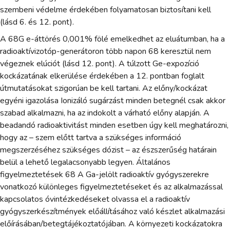
szembeni védelme érdekében folyamatosan biztosítani kell
(lásd 6. és 12. pont).
A 68G e-áttörés 0,001% fölé emelkedhet az eluátumban, ha a
radioaktívizotóp-generátoron több napon 68 keresztül nem
végeznek elúciót (lásd 12. pont). A túlzott Ge-expozíció
kockázatának elkerülése érdekében a 12. pontban foglalt
útmutatásokat szigorúan be kell tartani. Az előny/kockázat
egyéni igazolása Ionizáló sugárzást minden betegnél csak akkor
szabad alkalmazni, ha az indokolt a várható előny alapján. A
beadandó radioaktivitást minden esetben úgy kell meghatározni,
hogy az – szem előtt tartva a szükséges információ
megszerzéséhez szükséges dózist – az észszerűség határain
belül a lehető legalacsonyabb legyen. Általános
figyelmeztetések 68 A Ga-jelölt radioaktív gyógyszerekre
vonatkozó különleges figyelmeztetéseket és az alkalmazással
kapcsolatos óvintézkedéseket olvassa el a radioaktív
gyógyszerkészítmények előállításához való készlet alkalmazási
előírásában/betegtájékoztatójában. A környezeti kockázatokra