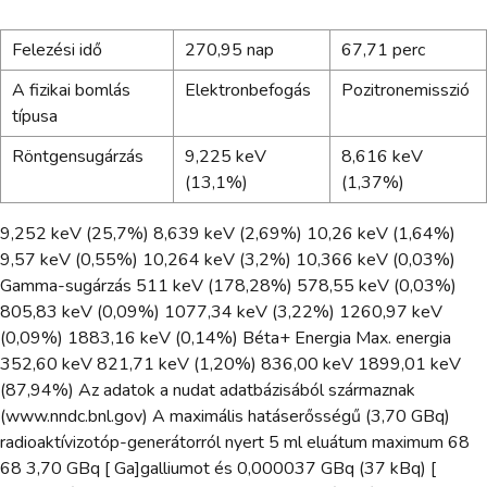
Felezési idő
270,95 nap
67,71 perc
A fizikai bomlás
Elektronbefogás
Pozitronemisszió
típusa
Röntgensugárzás
9,225 keV
8,616 keV
(13,1%)
(1,37%)
9,252 keV (25,7%) 8,639 keV (2,69%) 10,26 keV (1,64%)
9,57 keV (0,55%) 10,264 keV (3,2%) 10,366 keV (0,03%)
Gamma-sugárzás 511 keV (178,28%) 578,55 keV (0,03%)
805,83 keV (0,09%) 1077,34 keV (3,22%) 1260,97 keV
(0,09%) 1883,16 keV (0,14%) Béta+ Energia Max. energia
352,60 keV 821,71 keV (1,20%) 836,00 keV 1899,01 keV
(87,94%) Az adatok a nudat adatbázisából származnak
(www.nndc.bnl.gov) A maximális hatáserősségű (3,70 GBq)
radioaktívizotóp-generátorról nyert 5 ml eluátum maximum 68
68 3,70 GBq [ Ga]galliumot és 0,000037 GBq (37 kBq) [