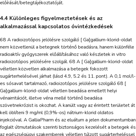
előírását/betegtájékoztatóját.
4.4 Különleges figyelmeztetések és az
alkalmazással kapcsolatos óvintézkedések
68 A radioizotópos jelölésre szolgáló [ Ga]gallium-klorid-oldat
nem közvetlenül a betegnek történő beadásra, hanem különféle
radioaktív gyógyszerek előállításához való készletek in vitro
radioizotópos jelölésére szolgál. 68 A [ Ga]gallium-klorid-oldat
véletlen közvetlen alkalmazása a betegek fokozott
sugárterhelésével járhat (lásd 4.9, 5.2 és 11. pont). A 0,1 mol/l-
es sósavat tartalmazó, radioizotópos jelölésre szolgáló 68 [
Ga]gallium-klorid-oldat véletlen beadása emellett helyi
vénairritációt, illetve véna mellé történő beadása
szövetnekrózist is okozhat. A kanült vagy az érintett területet át
kell öblíteni 9 mg/ml (0,9%-os) nátrium-klorid oldatos
injekcióval. A GalliaPharm és az eluátum a jelen dokumentumban
foglalt útmutatások szerinti biztonságos kezelését a betegek és
az egészségügyi szakemberek véletlen túlzott sugárterheléssel