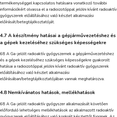
termékenységgel kapcsolatos hatásaira vonatkozó további
információkért olvassa el a radioizotóppal jelölni kívánt radioaktív
gyógyszerek előállításához való készlet alkalmazási
előírását/betegtájékoztatóját.
4.7 A készítmény hatásai a gépjárművezetéshez és
a gépek kezeléséhez szükséges képességekre
68 A Ga-jelölt radioaktív gyógyszernek a gépjárművezetéshez
és a gépek kezeléséhez szükséges képességekre gyakorolt
hatásai a radioizotóppal jelölni kívánt radioaktív gyógyszerek
előállításához való készlet alkalmazási
előírásában/betegtájékoztatójában vannak meghatározva.
4.8 Nemkívánatos hatások, mellékhatások
68 A Ga-jelölt radioaktív gyógyszer alkalmazását követően
előforduló lehetséges mellékhatások az alkalmazott radioaktív
gyógyszerek előállításához való konkrét készlettől függnek. Az