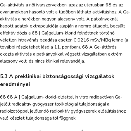
Ga-aktivitás a női ivarszervekben, azaz az uterusban 68 és az
ovariumokban hasonló volt a tüdőben látható aktivitáshoz. A Ga-
aktivitás a herékben nagyon alacsony volt. A patkányoknál
kapott adatok extrapolációja alapján a nemre átlagolt, becsült
effektív dózis a 68 [ Ga]gallium-klorid felnőttnek történő
véletlen intravénás beadása esetén 0,0216 mSv/MBq lenne (a
további részleteket lásd a 11. pontban). 68 A Ge-áttörés
okozta aktivitás a patkányokkal végzett vizsgálatban extrém
alacsony volt, és nincs klinikai relevanciája.
5.3 A preklinikai biztonságossági vizsgálatok
eredményei
68 68 A [ Ga]gallium-klorid-oldattal in vitro radioaktívan Ga-
jelölt radioaktív gyógyszer toxikológiai tulajdonságai a
radioizotóppal jelölendő radioaktív gyógyszerek előállításához
való készlet tulajdonságaitól függnek.