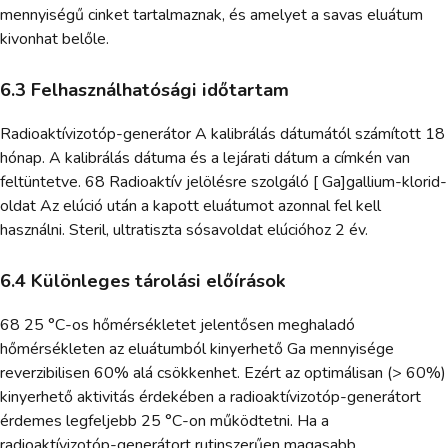
mennyiségű cinket tartalmaznak, és amelyet a savas eluátum
kivonhat belőle.
6.3 Felhasználhatósági időtartam
Radioaktívizotóp-generátor A kalibrálás dátumától számított 18
hónap. A kalibrálás dátuma és a lejárati dátum a címkén van
feltüntetve. 68 Radioaktív jelölésre szolgáló [ Ga]gallium-klorid-
oldat Az elúció után a kapott eluátumot azonnal fel kell
használni. Steril, ultratiszta sósavoldat elúcióhoz 2 év.
6.4 Különleges tárolási előírások
68 25 °C-os hőmérsékletet jelentősen meghaladó
hőmérsékleten az eluátumból kinyerhető Ga mennyisége
reverzibilisen 60% alá csökkenhet. Ezért az optimálisan (> 60%)
kinyerhető aktivitás érdekében a radioaktívizotóp-generátort
érdemes legfeljebb 25 °C-on működtetni. Ha a
radioaktívizotóp-generátort rutinszerűen magasabb