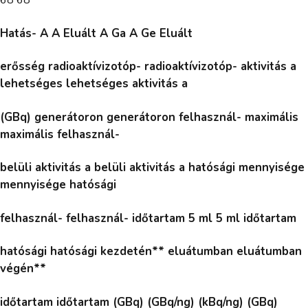
Hatás- A A Eluált A Ga A Ge Eluált
erősség radioaktívizotóp- radioaktívizotóp- aktivitás a
lehetséges lehetséges aktivitás a
(GBq) generátoron generátoron felhasznál- maximális
maximális felhasznál-
belüli aktivitás a belüli aktivitás a hatósági mennyisége
mennyisége hatósági
felhasznál- felhasznál- időtartam 5 ml 5 ml időtartam
hatósági hatósági kezdetén** eluátumban eluátumban
végén**
időtartam időtartam (GBq) (GBq/ng) (kBq/ng) (GBq)