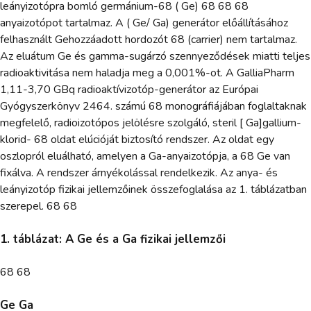
leányizotópra bomló germánium-68 ( Ge) 68 68 68
anyaizotópot tartalmaz. A ( Ge/ Ga) generátor előállításához
felhasznált Gehozzáadott hordozót 68 (carrier) nem tartalmaz.
Az eluátum Ge és gamma-sugárzó szennyeződések miatti teljes
radioaktivitása nem haladja meg a 0,001%-ot. A GalliaPharm
1,11-3,70 GBq radioaktívizotóp-generátor az Európai
Gyógyszerkönyv 2464. számú 68 monográfiájában foglaltaknak
megfelelő, radioizotópos jelölésre szolgáló, steril [ Ga]gallium-
klorid- 68 oldat elúcióját biztosító rendszer. Az oldat egy
oszlopról eluálható, amelyen a Ga-anyaizotópja, a 68 Ge van
fixálva. A rendszer árnyékolással rendelkezik. Az anya- és
leányizotóp fizikai jellemzőinek összefoglalása az 1. táblázatban
szerepel. 68 68
1. táblázat: A Ge és a Ga fizikai jellemzői
68 68
Ge Ga