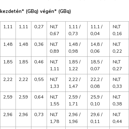
kezdetén* (GBq) végén* (GBq)
1,11
1,11
0,27
NLT
1,11 /
11,1 /
NLT
0,67
0,73
0,04
0,16
1,48
1,48
0,36
NLT
1,48 /
14,8 /
NLT
0,89
0,98
0,06
0,22
1,85
1,85
0,46
NLT
1,85 /
18,5 /
NLT
1,11
1,22
0,07
0,27
2,22
2,22
0,55
NLT
2,22 /
22,2 /
NLT
1,33
1,47
0,08
0,33
2,59
2,59
0,64
NLT
2,59 /
25,9 /
NLT
1,55
1,71
0,10
0,38
2,96
2,96
0,73
NLT
2,96 /
29,6 /
NLT
1,78
1,96
0,11
0,44