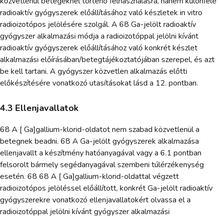
közvetlenül betegeknél történő felhasználásra, hanem különféle
radioaktív gyógyszerek előállításához való készletek in vitro
radioizotópos jelölésére szolgál. A 68 Ga-jelölt radioaktív
gyógyszer alkalmazási módja a radioizotóppal jelölni kívánt
radioaktív gyógyszerek előállításához való konkrét készlet
alkalmazási előírásában/betegtájékoztatójában szerepel, és azt
be kell tartani. A gyógyszer közvetlen alkalmazás előtti
előkészítésére vonatkozó utasításokat lásd a 12. pontban.
4.3 Ellenjavallatok
68 A [ Ga]gallium-klorid-oldatot nem szabad közvetlenül a
betegnek beadni. 68 A Ga-jelölt gyógyszerek alkalmazása
ellenjavallt a készítmény hatóanyagával vagy a 6.1 pontban
felsorolt bármely segédanyagával szembeni túlérzékenység
esetén. 68 68 A [ Ga]gallium-klorid-oldattal végzett
radioizotópos jelöléssel előállított, konkrét Ga-jelölt radioaktív
gyógyszerekre vonatkozó ellenjavallatokért olvassa el a
radioizotóppal jelölni kívánt gyógyszer alkalmazási