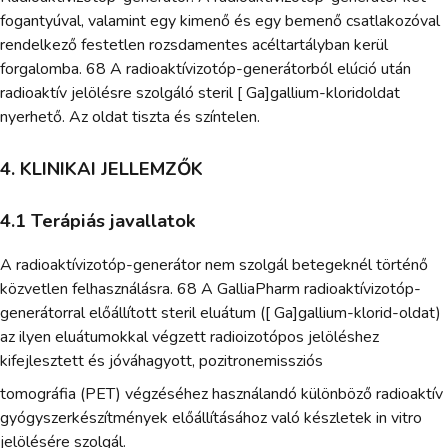
fogantyúval, valamint egy kimenő és egy bemenő csatlakozóval
rendelkező festetlen rozsdamentes acéltartályban kerül
forgalomba. 68 A radioaktívizotóp-generátorból elúció után
radioaktív jelölésre szolgáló steril [ Ga]gallium-kloridoldat
nyerhető. Az oldat tiszta és színtelen.
4. KLINIKAI JELLEMZŐK
4.1 Terápiás javallatok
A radioaktívizotóp-generátor nem szolgál betegeknél történő
közvetlen felhasználásra. 68 A GalliaPharm radioaktívizotóp-
generátorral előállított steril eluátum ([ Ga]gallium-klorid-oldat)
az ilyen eluátumokkal végzett radioizotópos jelöléshez
kifejlesztett és jóváhagyott, pozitronemissziós
tomográfia (PET) végzéséhez használandó különböző radioaktív
gyógyszerkészítmények előállításához való készletek in vitro
jelölésére szolgál.