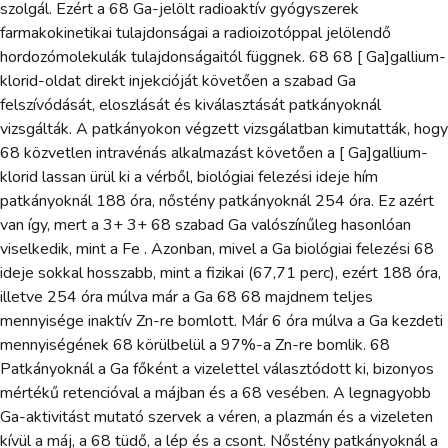
szolgál. Ezért a 68 Ga-jelölt radioaktív gyógyszerek
farmakokinetikai tulajdonságai a radioizotóppal jelölendő
hordozómolekulák tulajdonságaitól függnek. 68 68 [ Ga]gallium-
klorid-oldat direkt injekcióját követően a szabad Ga
felszívódását, eloszlását és kiválasztását patkányoknál
vizsgálták. A patkányokon végzett vizsgálatban kimutatták, hogy
68 közvetlen intravénás alkalmazást követően a [ Ga]gallium-
klorid lassan ürül ki a vérből, biológiai felezési ideje hím
patkányoknál 188 óra, nőstény patkányoknál 254 óra. Ez azért
van így, mert a 3+ 3+ 68 szabad Ga valószínűleg hasonlóan
viselkedik, mint a Fe . Azonban, mivel a Ga biológiai felezési 68
ideje sokkal hosszabb, mint a fizikai (67,71 perc), ezért 188 óra,
illetve 254 óra múlva már a Ga 68 68 majdnem teljes
mennyisége inaktív Zn-re bomlott. Már 6 óra múlva a Ga kezdeti
mennyiségének 68 körülbelül a 97%-a Zn-re bomlik. 68
Patkányoknál a Ga főként a vizelettel választódott ki, bizonyos
mértékű retencióval a májban és a 68 vesében. A legnagyobb
Ga-aktivitást mutató szervek a véren, a plazmán és a vizeleten
kívül a máj, a 68 tüdő, a lép és a csont. Nőstény patkányoknál a