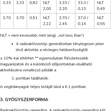
3,33
3,33
0,82
NLT
3,33 /
33,3 /
NLT
2,00
2,20
0,13
0,49
3,70
3,70
0,91
NLT
3,70 /
37,0 /
NLT
2,22
2,45
0,14
0,55
NLT = nem kevesebb, mint (engl. „not less than”)
A radioaktívizotóp-generátorban ténylegesen jelen
lévő aktivitás a névleges hatáserősségtől
± 10%-kal eltérhet ** egyensúlyban Részletesebb
magyarázatok és a különböző időpontokban eluálható
aktivitásokra vonatkozó példák a
pontban találhatók.
A segédanyagok teljes listáját lásd a 6.1 pontban.
3. GYÓGYSZERFORMA
Radioaktívizotóp-generátor. A radioaktívizotóp-generátor két