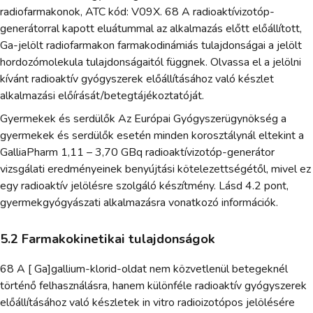
radiofarmakonok, ATC kód: V09X. 68 A radioaktívizotóp-
generátorral kapott eluátummal az alkalmazás előtt előállított,
Ga-jelölt radiofarmakon farmakodinámiás tulajdonságai a jelölt
hordozómolekula tulajdonságaitól függnek. Olvassa el a jelölni
kívánt radioaktív gyógyszerek előállításához való készlet
alkalmazási előírását/betegtájékoztatóját.
Gyermekek és serdülők Az Európai Gyógyszerügynökség a
gyermekek és serdülők esetén minden korosztálynál eltekint a
GalliaPharm 1,11 – 3,70 GBq radioaktívizotóp-generátor
vizsgálati eredményeinek benyújtási kötelezettségétől, mivel ez
egy radioaktív jelölésre szolgáló készítmény. Lásd 4.2 pont,
gyermekgyógyászati alkalmazásra vonatkozó információk.
5.2 Farmakokinetikai tulajdonságok
68 A [ Ga]gallium-klorid-oldat nem közvetlenül betegeknél
történő felhasználásra, hanem különféle radioaktív gyógyszerek
előállításához való készletek in vitro radioizotópos jelölésére