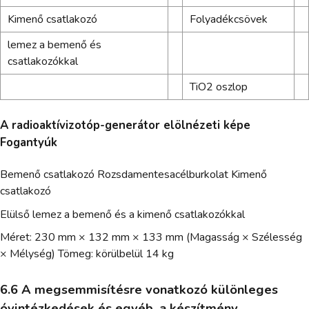
Kimenő csatlakozó
Folyadékcsövek
lemez a bemenő és
csatlakozókkal
TiO2 oszlop
A radioaktívizotóp-generátor elölnézeti képe
Fogantyúk
Bemenő csatlakozó Rozsdamentesacélburkolat Kimenő
csatlakozó
Elülső lemez a bemenő és a kimenő csatlakozókkal
Méret: 230 mm × 132 mm × 133 mm (Magasság × Szélesség
× Mélység) Tömeg: körülbelül 14 kg
6.6 A megsemmisítésre vonatkozó különleges
óvintézkedések és egyéb, a készítmény