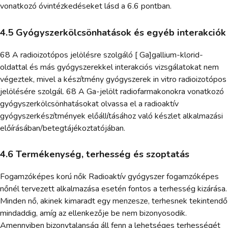
vonatkozó óvintézkedéseket lásd a 6.6 pontban.
4.5 Gyógyszerkölcsönhatások és egyéb interakciók
68 A radioizotópos jelölésre szolgáló [ Ga]gallium-klorid-
oldattal és más gyógyszerekkel interakciós vizsgálatokat nem
végeztek, mivel a készítmény gyógyszerek in vitro radioizotópos
jelölésére szolgál. 68 A Ga-jelölt radiofarmakonokra vonatkozó
gyógyszerkölcsönhatásokat olvassa el a radioaktív
gyógyszerkészítmények előállításához való készlet alkalmazási
előírásában/betegtájékoztatójában.
4.6 Termékenység, terhesség és szoptatás
Fogamzóképes korú nők Radioaktív gyógyszer fogamzóképes
nőnél tervezett alkalmazása esetén fontos a terhesség kizárása.
Minden nő, akinek kimaradt egy menzesze, terhesnek tekintendő
mindaddig, amíg az ellenkezője be nem bizonyosodik.
Amennyiben bizonytalanság áll fenn a lehetséges terhességét