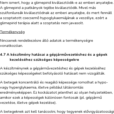
Nem ismert, hogy a glimepirid kiválasztódik-e az emberi anyatejbe.
A glimepirid a patkányok tejébe kiválasztódik. Mivel más
szulfonilureák kiválasztódnak az emberi anyatejbe, és mert fennáll
a szoptatott csecsemő hypoglykaemiájának a veszélye, ezért a
glimepirid terápia alatt a szoptatás nem javasolt.
Termékenység
Nincsenek rendelkezésre álló adatok a termékenységre
vonatkozóan.
4.7 A készítmény hatásai a gépjárművezetéshez és a gépek
kezeléséhez szükséges képességekre
A készítménynek a gépjárművezetéshez és gépek kezeléséhez
szükséges képességeket befolyásoló hatásait nem vizsgálták.
A betegek koncentráló és reagáló képessége romolhat a hypo-
vagy hyperglykaemia, illetve például látásromlás
eredményeképpen. Ez kockázatot jelenthet az olyan helyzetekben,
amikor ezek a képességek különösen fontosak (pl. gépjármű
vezetése, illetve gépek kezelése).
A betegeknek azt kell tanácsolni, hogy tegyenek elővigyázatossági