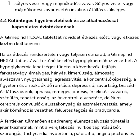
​
súlyos vese- vagy májműködési zavar. Súlyos vese- vagy
májműködési zavar esetén inzulinra átállás szükséges.
4.4 Különleges figyelmeztetések és az alkalmazással
kapcsolatos óvintézkedések
A Glimepirid HEXAL tablettát röviddel étkezés előtt, vagy étkezés
közben kell bevenni.
Ha az étkezés rendszertelen vagy teljesen elmarad, a Glimepirid
HEXAL tablettával történő kezelés hypoglykaemiához vezethet. A
hypoglykaemia lehetséges tünetei a következők: fejfájás,
farkasétvágy, émelygés, hányás, kimerültség, álmosság,
alvászavar, nyugtalanság, agresszivitás, a koncentrálóképesség, a
figyelem és a reakciókidő romlása, depresszió, zavartság, beszéd-,
és látászavarok, aphasia, remegés, paresis, érzékelési zavarok,
szédülés, tehetetlenség, az önkontroll elvesztése, delírium,
cerebralis convulsiók, aluszékonyság és eszméletvesztés, amely
akár kómához is vezethet, felületes légzés és bradycardia.
A fentieken túlmenően az adrenerg ellenszabályozás tünetei is
jelentkezhetnek, mint a verejtékezés, nyirkos tapintású bőr,
szorongás, tachycardia, hypertonia, palpitatio, angina pectoris és