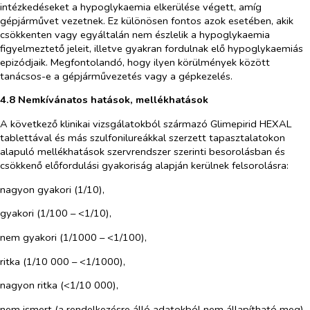
intézkedéseket a hypoglykaemia elkerülése végett, amíg
gépjárművet vezetnek. Ez különösen fontos azok esetében, akik
csökkenten vagy egyáltalán nem észlelik a hypoglykaemia
figyelmeztető jeleit, illetve gyakran fordulnak elő hypoglykaemiás
epizódjaik. Megfontolandó, hogy ilyen körülmények között
tanácsos-e a gépjárművezetés vagy a gépkezelés.
4.8 Nemkívánatos hatások, mellékhatások
A következő klinikai vizsgálatokból származó Glimepirid HEXAL
tablettával és más szulfonilureákkal szerzett tapasztalatokon
alapuló mellékhatások szervrendszer szerinti besorolásban és
csökkenő előfordulási gyakoriság alapján kerülnek felsorolásra:
nagyon gyakori (1/10),
gyakori (1/100 – <1/10),
nem gyakori (1/1000 – <1/100),
ritka (1/10 000 – <1/1000),
nagyon ritka (<1/10 000),
nem ismert (a rendelkezésre álló adatokból nem állapítható meg).