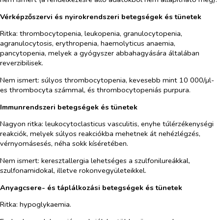
Vérképzőszervi és nyirokrendszeri betegségek és tünetek
Ritka:
thrombocytopenia, leukopenia, granulocytopenia,
agranulocytosis, erythropenia, haemolyticus anaemia,
pancytopenia, melyek a gyógyszer abbahagyására általában
reverzibilisek.
Nem ismert:
súlyos thrombocytopenia, kevesebb mint 10 000/µl-
es thrombocyta számmal, és thrombocytopeniás purpura.
Immunrendszeri betegségek és tünetek
Nagyon ritka:
leukocytoclasticus vasculitis, enyhe túlérzékenységi
reakciók, melyek súlyos reakciókba mehetnek át nehézlégzés,
vérnyomásesés, néha sokk kíséretében.
Nem ismert:
keresztallergia lehetséges a szulfonilureákkal,
szulfonamidokal, illetve rokonvegyületeikkel.
Anyagcsere- és táplálkozási betegségek és tünetek
Ritka:
hypoglykaemia.