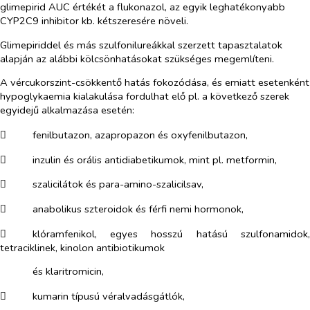
glimepirid AUC értékét a flukonazol, az egyik leghatékonyabb
CYP2C9 inhibitor kb. kétszeresére növeli.
Glimepiriddel és más szulfonilureákkal szerzett tapasztalatok
alapján az alábbi kölcsönhatásokat szükséges megemlíteni.
A vércukorszint-csökkentő hatás fokozódása, és emiatt esetenként
hypoglykaemia kialakulása fordulhat elő pl. a következő szerek
egyidejű alkalmazása esetén:
​
fenilbutazon, azapropazon és oxyfenilbutazon,
​
inzulin és orális antidiabetikumok, mint pl. metformin,
​
szalicilátok és para-amino-szalicilsav,
​
anabolikus szteroidok és férfi nemi hormonok,
​
klóramfenikol, egyes hosszú hatású szulfonamidok,
tetraciklinek, kinolon antibiotikumok
és klaritromicin,
​
kumarin típusú véralvadásgátlók,