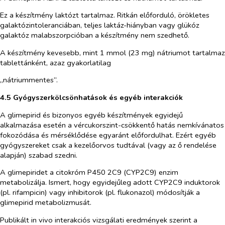
Ez a készítmény laktózt tartalmaz. Ritkán előforduló, örökletes
galaktózintoleranciában, teljes laktáz-hiányban vagy glükóz
galaktóz malabszorpcióban a készítmény nem szedhető.
A készítmény kevesebb, mint 1 mmol (23 mg) nátriumot tartalmaz
tablettánként, azaz gyakorlatilag
„nátriummentes”.
4.5 Gyógyszerkölcsönhatások és egyéb interakciók
A glimepirid és bizonyos egyéb készítmények egyidejű
alkalmazása esetén a vércukorszint-csökkentő hatás nemkívánatos
fokozódása és mérséklődése egyaránt előfordulhat. Ezért egyéb
gyógyszereket csak a kezelőorvos tudtával (vagy az ő rendelése
alapján) szabad szedni.
A glimepiridet a citokróm P450 2C9 (CYP2C9) enzim
metabolizálja. Ismert, hogy egyidejűleg adott CYP2C9 induktorok
(pl. rifampicin) vagy inhibitorok (pl. flukonazol) módosítják a
glimepirid metabolizmusát.
Publikált
in vivo
interakciós vizsgálati eredmények szerint a