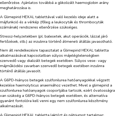
ellenőrzése.
Ajánlatos továbbá a glikolizált haemoglobin arány
meghatározása is.
A Glimepirid HEXAL tablettával való kezelés ideje alatt a
májfunkció és a vérkép (főleg a leukocyták és thrombocyták
számának) rendszeres ellenőrzése szükséges.
Stressz-helyzetekben (pl. balesetek, akut operációk, lázzal járó
fertőzések, stb.) az inzulinra történő átmeneti átállás javasolható.
Nem áll rendelkezésre tapasztalat a Glimepirid HEXAL tabletta
alkalmazásával kapcsolatban súlyos májelégtelenségben
szenvedő vagy dializált betegek esetében. Súlyos vese- vagy
májműködési zavarban szenvedő betegek esetében inzulinra
történő átállás javasolt.
A G6PD-hiányos betegek szulfonilurea hatóanyagokkal végzett
kezelése haemolyticus anaemiához vezethet. Mivel a glimepirid a
szulfonilurea hatóanyagok csoportjába tartozik, ezért óvatosságra
van szükség a G6PD-hiányos betegek esetében, és alternatíva
gyanánt fontolóra kell venni egy nem szulfonilurea készítmény
alkalmazását.
A Glimepirid HEXAL tabletta laktózt és nátriumot tartalmaz.