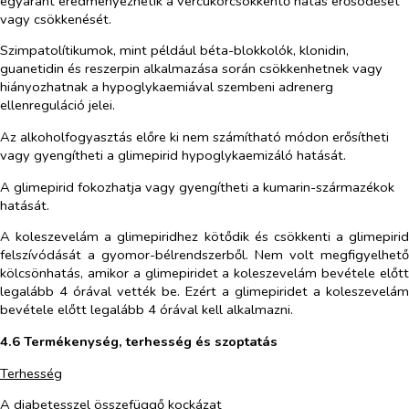
egyaránt eredményezhetik a vércukorcsökkentő hatás erősödését
vagy csökkenését.
Szimpatolítikumok, mint például béta-blokkolók, klonidin,
guanetidin és reszerpin alkalmazása során csökkenhetnek vagy
hiányozhatnak a hypoglykaemiával szembeni adrenerg
ellenreguláció jelei.
Az alkoholfogyasztás előre ki nem számítható módon erősítheti
vagy gyengítheti a glimepirid hypoglykaemizáló hatását.
A glimepirid fokozhatja vagy gyengítheti a kumarin-származékok
hatását.
A koleszevelám a glimepiridhez kötődik és csökkenti a glimepirid
felszívódását a gyomor-bélrendszerből. Nem volt megfigyelhető
kölcsönhatás, amikor a glimepiridet a koleszevelám bevétele előtt
legalább 4 órával vették be. Ezért a glimepiridet a koleszevelám
bevétele előtt legalább 4 órával kell alkalmazni.
4.6 Termékenység, terhesség és szoptatás
Terhesség
A diabetesszel összefüggő kockázat