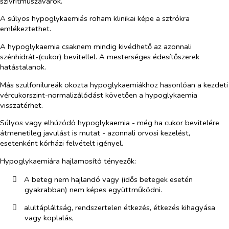
szívritmuszavarok.
A súlyos hypoglykaemiás roham klinikai képe a sztrókra
emlékeztethet.
A hypoglykaemia csaknem mindig kivédhető az azonnali
szénhidrát-(cukor) bevitellel. A mesterséges édesítőszerek
hatástalanok.
Más szulfonilureák okozta hypoglykaemiákhoz hasonlóan a kezdeti
vércukorszint-normalizálódást követően a hypoglykaemia
visszatérhet.
Súlyos vagy elhúzódó hypoglykaemia - még ha cukor bevitelére
átmenetileg javulást is mutat - azonnali orvosi kezelést,
esetenként kórházi felvételt igényel.
Hypoglykaemiára hajlamosító tényezők:
​
A beteg nem hajlandó vagy (idős betegek esetén
gyakrabban) nem képes együttműködni.
​
alultápláltság, rendszertelen étkezés, étkezés kihagyása
vagy koplalás,