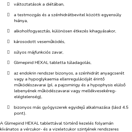
​
változtatások a diétában,
​
a testmozgás és a szénhidrátbevitel közötti egyensúly
hiánya,
​
alkoholfogyasztás, különösen étkezés kihagyásakor,
​
károsodott veseműködés,
​
súlyos májfunkciós zavar,
​
Glimepirid HEXAL tabletta túladagolás,
​
az endokrin rendszer bizonyos, a szénhidrát anyagcserét
vagy a hypoglykaemia ellenregulációját érintő
működészavarai (pl. a pajzsmirigy és a hypophysis elülső
lebenyének működészavarai vagy mellékvesekéreg-
elégtelenség),
​
bizonyos más gyógyszerek egyidejű alkalmazása (lásd 4.5
pont).
A Glimepirid HEXAL tablettával történő kezelés folyamán
kívánatos a vércukor- és a vizeletcukor szintjének rendszeres