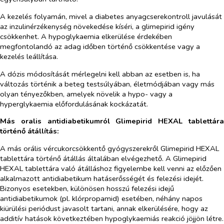
A kezelés folyamán, mivel a diabetes anyagcserekontroll javulását
az inzulinérzékenység növekedése kíséri, a glimepirid igény
csökkenhet. A hypoglykaemia elkerülése érdekében
megfontolandó az adag időben történő csökkentése vagy a
kezelés leállítása.
A dózis módosítását mérlegelni kell abban az esetben is, ha
változás történik a beteg testsúlyában, életmódjában vagy más
olyan tényezőkben, amelyek növelik a hypo- vagy a
hyperglykaemia előfordulásának kockázatát.
Más oralis antidiabetikumról Glimepirid HEXAL tablettára
történő átállítás:
A más orális vércukorcsökkentő gyógyszerekről Glimepirid HEXAL
tablettára történő átállás általában elvégezhető. A Glimepirid
HEXAL tablettára való átálláshoz figyelembe kell venni az előzően
alkalmazott antidiabetikum hatáserősségét és felezési idejét.
Bizonyos esetekben, különösen hosszú felezési idejű
antidiabetikumok (pl. klórpropamid) esetében, néhány napos
kiürülési periódust javasolt tartani, annak elkerülésére, hogy az
additív hatások következtében hypoglykaemiás reakció jöjjön létre.