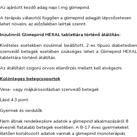
Az ajánlott kezdő adag napi l mg glimepirid.
A terápiás választól függően a glimepirid adagját lépcsőzetesen
lehet növelni, az előzőekben leírtak szerint.
Inzulinról Glimepirid HEXAL tablettára történő átállítás:
Kivételes esetekben inzulinnal beállított, 2-es típusú diabetesben
szenvedő betegek esetében szükséges lehet a Glimepirid HEXAL
tablettára történő átállítás.
Az átállítást szigorú orvosi ellenőrzés mellett kell elvégezni.
Különleges betegcsoportok
Vese- vagy májkárosodásban szenvedő betegek
Lásd 4.3 pont.
Gyermek és serdülők
Nem állnak rendelkezésre adatok a glimepirid alkalmazásáról 8
évesnél fiatalabb betegek esetében. A 8-17 éves gyermekeket
illetően korlátozott adatok vannak a glimepirid monoterápiás