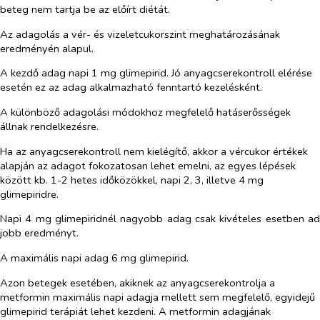
beteg nem tartja be az előírt diétát.
Az adagolás a vér- és vizeletcukorszint meghatározásának
eredményén alapul.
A kezdő adag napi 1 mg glimepirid. Jó anyagcserekontroll elérése
esetén ez az adag alkalmazható fenntartó kezelésként.
A különböző adagolási módokhoz megfelelő hatáserősségek
állnak rendelkezésre.
Ha az anyagcserekontroll nem kielégítő, akkor a vércukor értékek
alapján az adagot fokozatosan lehet emelni, az egyes lépések
között kb. 1-2 hetes időközökkel, napi 2, 3, illetve 4 mg
glimepiridre.
Napi 4 mg glimepiridnél nagyobb adag csak kivételes esetben ad
jobb eredményt.
A maximális napi adag 6 mg glimepirid.
Azon betegek esetében, akiknek az anyagcserekontrolja a
metformin maximális napi adagja mellett sem megfelelő, egyidejű
glimepirid terápiát lehet kezdeni. A metformin adagjának