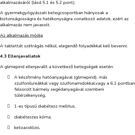
alkalmazásáról (lásd 5.1 és 5.2 pont).
A gyermekgyógyászati betegcsoportban hiányosak a
biztonságosságra és hatékonyságra vonatkozó adatok, ezért az
alkalmazás nem javasolt.
Az alkalmazás módja
A tablettát szétrágás nélkül, elegendő folyadékkal kell bevenni.
4.3 Ellenjavallatok
A glimepirid ellenjavallt a következő betegségek esetén:
​
A készítmény hatóanyagával (glimepirid), más
szulfonilureákkal vagy szulfonamidokkal,vagy a 6.1 pontban
felsorolt bármely segédanyagával szembeni
túlérzékenység,
​
1-es típusú diabétesz mellitus,
​
diabéteszes kóma,
​
ketoacidózis,