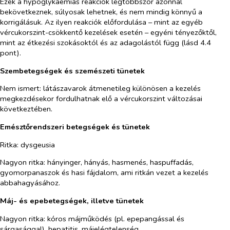
Ezek a hypoglykaemiás reakciók legtöbbször azonnal
bekövetkeznek, súlyosak lehetnek, és nem mindig könnyű a
korrigálásuk. Az ilyen reakciók előfordulása – mint az egyéb
vércukorszint-csökkentő kezelések esetén – egyéni tényezőktől,
mint az étkezési szokásoktól és az adagolástól függ (lásd 4.4
pont).
Szembetegségek és szemészeti tünetek
Nem ismert:
látászavarok átmenetileg különösen a kezelés
megkezdésekor fordulhatnak elő a vércukorszint változásai
következtében.
Emésztőrendszeri betegségek és tünetek
Ritka:
dysgeusia
Nagyon ritka:
hányinger, hányás, hasmenés, haspuffadás,
gyomorpanaszok és hasi fájdalom, ami ritkán vezet a kezelés
abbahagyásához.
Máj- és epebetegségek, illetve tünetek
Nagyon ritka:
kóros májműködés (pl. epepangással és
sárgasággal), hepatitis, májelégtelenség.