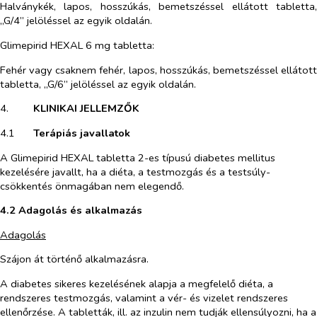
Halványkék, lapos, hosszúkás, bemetszéssel ellátott tabletta,
„G/4” jelöléssel az egyik oldalán.
Glimepirid HEXAL 6 mg tabletta:
Fehér vagy csaknem fehér, lapos, hosszúkás, bemetszéssel ellátott
tabletta, „G/6” jelöléssel az egyik oldalán.
4.​
KLINIKAI JELLEMZŐK
4.1​
Terápiás javallatok
A Glimepirid HEXAL tabletta 2-es típusú diabetes mellitus
kezelésére javallt, ha a diéta, a testmozgás és a testsúly-
csökkentés önmagában nem elegendő.
4.2 Adagolás és alkalmazás
Adagolás
Szájon át történő alkalmazásra.
A diabetes sikeres kezelésének alapja a megfelelő diéta, a
rendszeres testmozgás, valamint a vér- és vizelet rendszeres
ellenőrzése. A tabletták, ill. az inzulin nem tudják ellensúlyozni, ha a