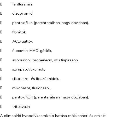
​
fenfluramin,
​
dizopiramid,
​
pentoxifillin (parenteralisan, nagy dózisban),
​
fibrátok,
​
ACE-gátlók,
​
fluoxetin, MAO-gátlók,
​
allopurinol, probenecid, szulfinpirazon,
​
szimpatolítikumok,
​
ciklo-, tro- és ifoszfamidok,
​
mikonazol, flukonazol,
​
pentoxifillin (parenterálisan, nagy dózisban),
​
tritokvalin.
A glimepirid hypoglykaemizáló hatása csökkenhet, és emiatt