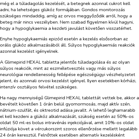
még el a túladagolás kezelését, a betegnek azonnal cukrot kell
adni, ha lehetséges glükóz formájában. Gondos monitorozás
szükséges mindaddig, amíg az orvos meggyőződik arról, hogy a
beteg már nincs veszélyben. Nem szabad figyelmen kívül hagyni,
hogy a hypoglykaemia a kezdeti javulást követően visszatérhet.
Enyhe hypoglykaemiás epizód esetén a kezelés elsősorban az
orális glükóz alkalmazásából áll. Súlyos hypoglykaemiás reakciók
azonnal kezelést igényelnek.
A Glimepirid HEXAL tabletta jelentős túladagolása és az olyan
súlyos reakciók, mint az eszméletvesztés vagy más súlyos
neurológiai rendellenesség fellépése egészségügyi vészhelyzetet
jelent, és azonnali orvosi kezelést igényel. Ilyen esetekben kórházi,
intenzív osztályos felvétel szükséges.
Ha nagy mennyiségű Glimepirid HEXAL tablettát vettek be, akkor a
bevételt követően 1 órán belül gyomormosás, majd aktív szén,
nátrium-szulfát, és oktreotid adása javallt. A lehető leghamarabb
el kell kezdeni a glükóz alkalmazását, szükség esetén az 50%-os
oldat 50 ml-es bolus intravénás injekciójával, amit 10%-os oldat
infúziója követ a vércukorszint szoros ellenőrzése mellett legalább
24 órán keresztül. Felnőttek esetében alternatív kezelésként