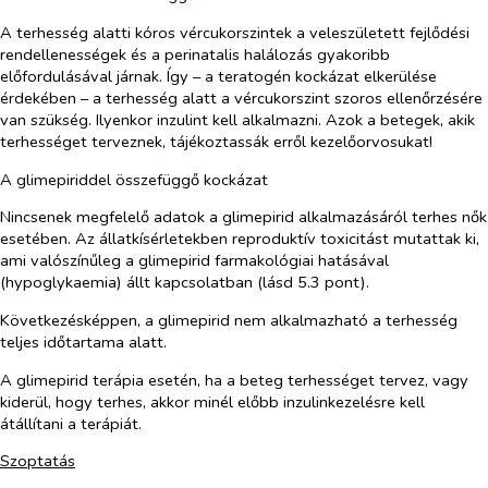
A terhesség alatti kóros vércukorszintek a veleszületett fejlődési
rendellenességek és a perinatalis halálozás gyakoribb
előfordulásával járnak. Így – a teratogén kockázat elkerülése
érdekében – a terhesség alatt a vércukorszint szoros ellenőrzésére
van szükség. Ilyenkor inzulint kell alkalmazni. Azok a betegek, akik
terhességet terveznek, tájékoztassák erről kezelőorvosukat!
A glimepiriddel összefüggő kockázat
Nincsenek megfelelő adatok a glimepirid alkalmazásáról terhes nők
esetében. Az állatkísérletekben reproduktív toxicitást mutattak ki,
ami valószínűleg a glimepirid farmakológiai hatásával
(hypoglykaemia) állt kapcsolatban (lásd 5.3 pont).
Következésképpen, a glimepirid nem alkalmazható a terhesség
teljes időtartama alatt.
A glimepirid terápia esetén, ha a beteg terhességet tervez, vagy
kiderül, hogy terhes, akkor minél előbb inzulinkezelésre kell
átállítani a terápiát.
Szoptatás