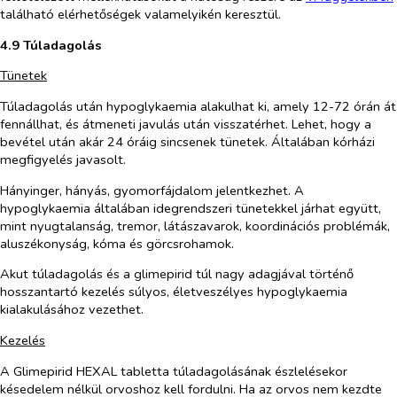
található elérhetőségek valamelyikén keresztül.
4.9 Túladagolás
Tünetek
Túladagolás után hypoglykaemia alakulhat ki, amely 12-72 órán át
fennállhat, és átmeneti javulás után visszatérhet. Lehet, hogy a
bevétel után akár 24 óráig sincsenek tünetek. Általában kórházi
megfigyelés javasolt.
Hányinger, hányás, gyomorfájdalom jelentkezhet. A
hypoglykaemia általában idegrendszeri tünetekkel járhat együtt,
mint nyugtalanság, tremor, látászavarok, koordinációs problémák,
aluszékonyság, kóma és görcsrohamok.
Akut túladagolás és a glimepirid túl nagy adagjával történő
hosszantartó kezelés súlyos, életveszélyes hypoglykaemia
kialakulásához vezethet.
Kezelés
A Glimepirid HEXAL tabletta túladagolásának észlelésekor
késedelem nélkül orvoshoz kell fordulni. Ha az orvos nem kezdte