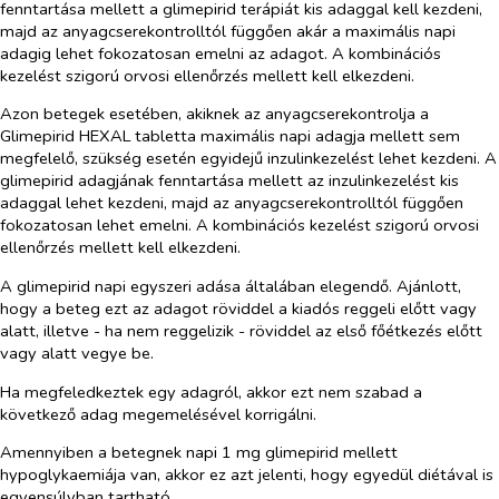
fenntartása mellett a glimepirid terápiát kis adaggal kell kezdeni,
majd az anyagcserekontrolltól függően akár a maximális napi
adagig lehet fokozatosan emelni az adagot. A kombinációs
kezelést szigorú orvosi ellenőrzés mellett kell elkezdeni.
Azon betegek esetében, akiknek az anyagcserekontrolja a
Glimepirid HEXAL tabletta maximális napi adagja mellett sem
megfelelő, szükség esetén egyidejű inzulinkezelést lehet kezdeni. A
glimepirid adagjának fenntartása mellett az inzulinkezelést kis
adaggal lehet kezdeni, majd az anyagcserekontrolltól függően
fokozatosan lehet emelni. A kombinációs kezelést szigorú orvosi
ellenőrzés mellett kell elkezdeni.
A glimepirid napi egyszeri adása általában elegendő. Ajánlott,
hogy a beteg ezt az adagot röviddel a kiadós reggeli előtt vagy
alatt, illetve - ha nem reggelizik - röviddel az első főétkezés előtt
vagy alatt vegye be.
Ha megfeledkeztek egy adagról, akkor ezt nem szabad a
következő adag megemelésével korrigálni.
Amennyiben a betegnek napi 1 mg glimepirid mellett
hypoglykaemiája van, akkor ez azt jelenti, hogy egyedül diétával is
egyensúlyban tartható.