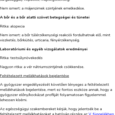
Nem ismert:
a májenzimek szintjének emelkedése.
A bőr és a bőr alatti szövet betegségei és tünetei
Ritka:
alopecia
Nem ismert:
a bőr túlérzékenységi reakciói fordulhatnak elő, mint
viszketés, bőrkiütés, urticaria, fényérzékenység.
Laboratóriumi és egyéb vizsgálatok eredményei
Ritka:
testsúlynövekedés
Nagyon ritka:
a vér nátriumszintjének csökkenése.
Feltételezett mellékhatások bejelentése
A gyógyszer engedélyezését követően lényeges a feltételezett
mellékhatások bejelentése, mert ez fontos eszköze annak, hogy a
gyógyszer előny/kockázat profilját folyamatosan figyelemmel
lehessen kísérni.
Az egészségügyi szakembereket kérjük, hogy jelentsék be a
feltételezett mellékhatásokat a hatóság részére az
V. függ
elékben