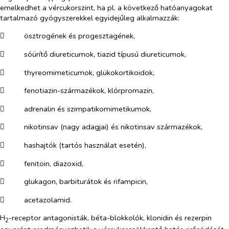
emelkedhet a vércukorszint, ha pl. a következő hatóanyagokat
tartalmazó gyógyszerekkel egyidejűleg alkalmazzák:
​
ösztrogének és progesztagének,
​
sóürítő diureticumok, tiazid típusú diureticumok,
​
thyreomimeticumok, glükokortikoidok,
​
fenotiazin-származékok, klórpromazin,
​
adrenalin és szimpatikomimetikumok,
​
nikotinsav (nagy adagjai) és nikotinsav származékok,
​
hashajtók (tartós használat esetén),
​
fenitoin, diazoxid,
​
glukagon, barbiturátok és rifampicin,
​
acetazolamid.
H
-receptor antagonisták, béta-blokkolók, klonidin és rezerpin
2