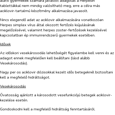
alatti gyermekek számára javasolt adagolás a Herpesin
tablettákkal nem mindig valósítható meg, erre a célra más
aciklovir-tartalmú készítmény alkalmazása javasolt.
Nincs elegendő adat az aciklovir alkalmazására vonatkozóan
Herpes simplex
vírus által okozott fertőzés kiújulásának
megelőzésével, valamint herpes zoster-fertőzések kezelésével
kapcsolatban ép immunrendszerű gyermekek esetében.
Idősek
Az időskori vesekárosodás lehetőségét figyelembe kell venni és az
adagot ennek megfelelően kell beállítani (lásd alább
Vesekárosodás
).
Nagy
per os
aciklovir dózisokkal kezelt idős betegeknél biztosítani
kell a megfelelő hidráltságot.
Vesekárosodás
Óvatosság ajánlott a károsodott vesefunkciójú betegek aciklovir-
kezelése esetén.
Gondoskodni kell a megfelelő hidráltság fenntartásáról.