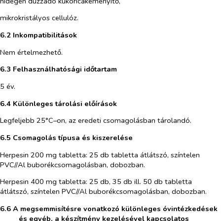
hidegen duzzadó kukoricakeményítő,
mikrokristályos cellulóz.
6.2 Inkompatibilitások
Nem értelmezhető.
6.3 Felhasználhatósági időtartam
5 év.
6.4 Különleges tárolási előírások
Legfeljebb 25°C–on, az eredeti csomagolásban tárolandó.
6.5 Csomagolás típusa és kiszerelése
Herpesin 200 mg tabletta
: 25 db tabletta átlátszó, színtelen
PVC//Al buborékcsomagolásban, dobozban.
Herpesin 400 mg tabletta
: 25 db, 35 db ill. 50 db tabletta
átlátszó, színtelen PVC//Al buborékcsomagolásban, dobozban.
6.6 A megsemmisítésre vonatkozó különleges óvintézkedések
és egyéb, a készítmény kezelésével kapcsolatos