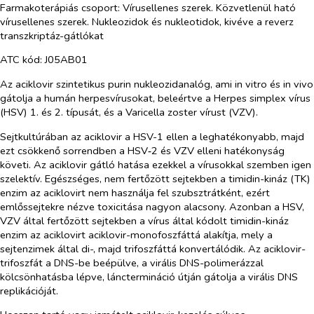
Farmakoterápiás csoport: Vírusellenes szerek. Közvetlenül ható
vírusellenes szerek. Nukleozidok és nukleotidok, kivéve a reverz
transzkriptáz-gátlókat
ATC kód: J05AB01
Az aciklovir szintetikus purin nukleozidanalóg, ami
in vitro
és
in vivo
gátolja a humán herpesvírusokat, beleértve a
Herpes simplex
vírus
(HSV) 1. és 2. típusát, és a
Varicella zoster
vírust (VZV).
Sejtkultúrában az aciklovir a HSV-1 ellen a leghatékonyabb, majd
ezt csökkenő sorrendben a HSV‑2 és VZV elleni hatékonyság
követi. Az aciklovir gátló hatása ezekkel a vírusokkal szemben igen
szelektív. Egészséges, nem fertőzött sejtekben a timidin-kináz (TK)
enzim az aciklovirt nem használja fel szubsztrátként, ezért
emlőssejtekre nézve toxicitása nagyon alacsony. Azonban a HSV,
VZV által fertőzött sejtekben a vírus által kódolt timidin-kináz
enzim az aciklovirt aciklovir-monofoszfáttá alakítja, mely a
sejtenzimek által di-, majd trifoszfáttá konvertálódik. Az aciklovir-
trifoszfát a DNS-be beépülve, a virális DNS-polimerázzal
kölcsönhatásba lépve, lánctermináció útján gátolja a virális DNS
replikációját.