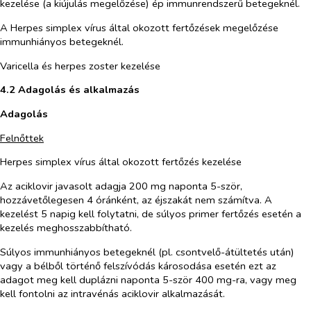
kezelése (a kiújulás megelőzése) ép immunrendszerű betegeknél.
A
Herpes simplex
vírus által okozott fertőzések megelőzése
immunhiányos betegeknél.
Varicella és herpes zoster kezelése
4.2 Adagolás és alkalmazás
Adagolás
Felnőttek
Herpes simplex vírus által okozott fertőzés kezelése
Az aciklovir javasolt adagja 200 mg naponta 5-ször,
hozzávetőlegesen 4 óránként, az éjszakát nem számítva. A
kezelést 5 napig kell folytatni, de súlyos primer fertőzés esetén a
kezelés meghosszabbítható.
Súlyos immunhiányos betegeknél (pl. csontvelő-átültetés után)
vagy a bélből történő felszívódás károsodása esetén ezt az
adagot meg kell duplázni naponta 5-ször 400 mg-ra, vagy meg
kell fontolni az intravénás aciklovir alkalmazását.