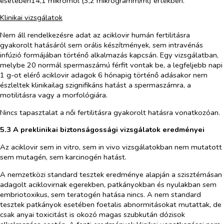
esetében14,1 mikromol (3,2 mikrogramm/ml) értékben.
Klinikai vizsgálatok
Nem áll rendelkezésre adat az aciklovir humán fertilitásra
gyakorolt hatásáról sem orális készítmények, sem intravénás
infúzió formájában történő alkalmazás kapcsán. Egy vizsgálatban,
melybe 20 normál spermaszámú férfit vontak be, a legfeljebb napi
1 g-ot elérő aciklovir adagok 6 hónapig történő adásakor nem
észleltek klinikailag szignifikáns hatást a spermaszámra, a
motilitásra vagy a morfológiára.
Nincs tapasztalat a női fertilitásra gyakorolt hatásra vonatkozóan.
5.3 A preklinikai biztonságossági vizsgálatok eredményei
Az aciklovir sem
in vitro
, sem
in vivo
vizsgálatokban nem mutatott
sem mutagén, sem karcinogén hatást.
A nemzetközi standard tesztek eredménye alapján a szisztémásan
adagolt aciklovirnak egerekben, patkányokban és nyulakban sem
embriotoxikus, sem teratogén hatása nincs. A nem standard
tesztek patkányok esetében foetalis abnormitásokat mutattak, de
csak anyai toxicitást is okozó magas szubkután dózisok