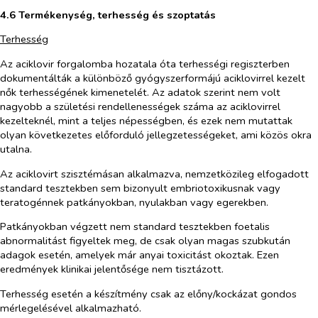
4.6 Termékenység, terhesség és szoptatás
Terhesség
Az aciklovir forgalomba hozatala óta terhességi regiszterben
dokumentálták a különböző gyógyszerformájú aciklovirrel kezelt
nők terhességének kimenetelét. Az adatok szerint nem volt
nagyobb a születési rendellenességek száma az aciklovirrel
kezelteknél, mint a teljes népességben, és ezek nem mutattak
olyan következetes előforduló jellegzetességeket, ami közös okra
utalna.
Az aciklovirt szisztémásan alkalmazva, nemzetközileg elfogadott
standard tesztekben sem bizonyult embriotoxikusnak vagy
teratogénnek patkányokban, nyulakban vagy egerekben.
Patkányokban végzett nem standard tesztekben foetalis
abnormalitást figyeltek meg, de csak olyan magas szubkután
adagok esetén, amelyek már anyai toxicitást okoztak. Ezen
eredmények klinikai jelentősége nem tisztázott.
Terhesség esetén a készítmény csak az előny/kockázat gondos
mérlegelésével alkalmazható.