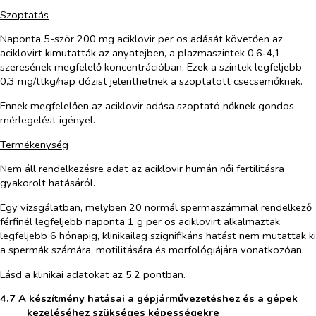
Szoptatás
Naponta 5-ször 200 mg aciklovir
per os
adását követően az
aciklovirt kimutatták az anyatejben, a plazmaszintek 0,6‑4,1-
szeresének megfelelő koncentrációban. Ezek a szintek legfeljebb
0,3 mg/ttkg/nap dózist jelenthetnek a szoptatott csecsemőknek.
Ennek megfelelően az aciklovir adása szoptató nőknek gondos
mérlegelést igényel.
Termékenység
Nem áll rendelkezésre adat az aciklovir humán női fertilitásra
gyakorolt hatásáról.
Egy vizsgálatban, melyben 20 normál spermaszámmal rendelkező
férfinél legfeljebb naponta 1 g
per os
aciklovirt alkalmaztak
legfeljebb 6 hónapig, klinikailag szignifikáns hatást nem mutattak ki
a spermák számára, motilitására és morfológiájára vonatkozóan.
Lásd a klinikai adatokat az 5.2 pontban.
4.7 A készítmény hatásai a gépjárművezetéshez és a gépek
kezeléséhez szükséges képességekre