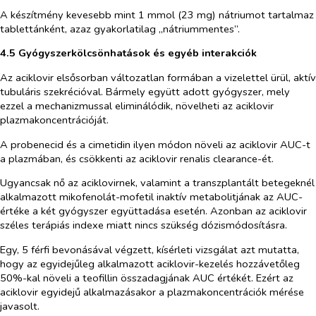
A készítmény kevesebb mint 1 mmol (23 mg) nátriumot tartalmaz
tablettánként, azaz gyakorlatilag „nátriummentes”.
4.5 Gyógyszerkölcsönhatások és egyéb interakciók
Az aciklovir elsősorban változatlan formában a vizelettel ürül, aktív
tubuláris szekrécióval. Bármely együtt adott gyógyszer, mely
ezzel a mechanizmussal eliminálódik, növelheti az aciklovir
plazmakoncentrációját.
A probenecid és a cimetidin ilyen módon növeli az aciklovir AUC-t
a plazmában, és csökkenti az aciklovir renalis clearance-ét.
Ugyancsak nő az aciklovirnek, valamint a transzplantált betegeknél
alkalmazott mikofenolát-mofetil inaktív metabolitjának az AUC-
értéke a két gyógyszer együttadása esetén. Azonban az aciklovir
széles terápiás indexe miatt nincs szükség dózismódosításra.
Egy, 5 férfi bevonásával végzett, kísérleti vizsgálat azt mutatta,
hogy az egyidejűleg alkalmazott aciklovir-kezelés hozzávetőleg
50%-kal növeli a teofillin összadagjának AUC értékét. Ezért az
aciklovir egyidejű alkalmazásakor a plazmakoncentrációk mérése
javasolt.