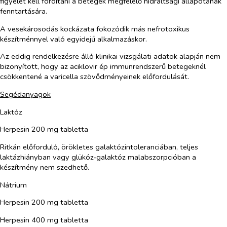
figyelet kell fordítani a betegek megfelelő hidráltsági állapotának
fenntartására.
A vesekárosodás kockázata fokozódik más nefrotoxikus
készítménnyel való egyidejű alkalmazáskor.
Az eddig rendelkezésre álló klinikai vizsgálati adatok alapján nem
bizonyított, hogy az aciklovir ép immunrendszerű betegeknél
csökkentené a varicella szövődményeinek előfordulását.
Segédanyagok
Laktóz
Herpesin 200 mg tabletta
Ritkán előforduló, örökletes galaktózintoleranciában, teljes
laktázhiányban vagy glükóz‑galaktóz malabszorpcióban a
készítmény nem szedhető.
Nátrium
Herpesin 200 mg tabletta
Herpesin 400 mg tabletta