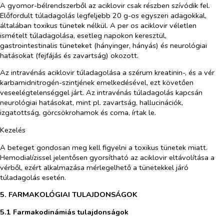
A gyomor-bélrendszerből az aciklovir csak részben szívódik fel.
Előfordult túladagolás legfeljebb 20 g-os egyszeri adagokkal,
általában toxikus tünetek nélkül. A
per os
aciklovir véletlen
ismételt túladagolása, esetleg napokon keresztül,
gastrointestinalis tüneteket (hányinger, hányás) és neurológiai
hatásokat (fejfájás és zavartság) okozott.
Az intravénás aciklovir túladagolása a szérum kreatinin-, és a vér
karbamidnitrogén-szintjének emelkedésével, ezt követően
veseelégtelenséggel járt. Az intravénás túladagolás kapcsán
neurológiai hatásokat, mint pl. zavartság, hallucinációk,
izgatottság, görcsökrohamok és coma, írtak le.
Kezelés
A beteget gondosan meg kell figyelni a toxikus tünetek miatt.
Hemodialízissel jelentősen gyorsítható az aciklovir eltávolítása a
vérből, ezért alkalmazása mérlegelhető a tünetekkel járó
túladagolás esetén.
5. FARMAKOLÓGIAI TULAJDONSÁGOK
5.1 Farmakodinámiás tulajdonságok