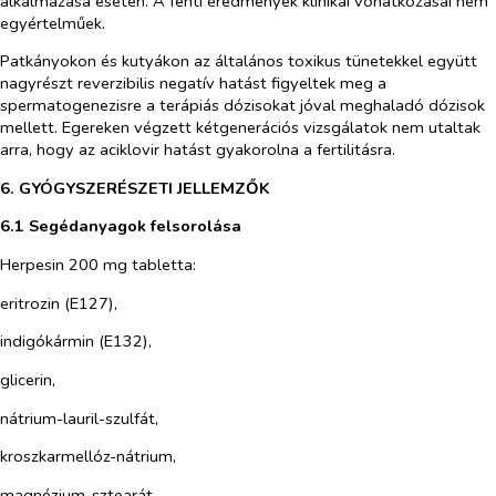
alkalmazása esetén. A fenti eredmények klinikai vonatkozásai nem
egyértelműek.
Patkányokon és kutyákon az általános toxikus tünetekkel együtt
nagyrészt reverzibilis negatív hatást figyeltek meg a
spermatogenezisre a terápiás dózisokat jóval meghaladó dózisok
mellett. Egereken végzett kétgenerációs vizsgálatok nem utaltak
arra, hogy az aciklovir hatást gyakorolna a fertilitásra.
6. GYÓGYSZERÉSZETI JELLEMZŐK
6.1 Segédanyagok felsorolása
Herpesin 200 mg tabletta
:
eritrozin (E127),
indigókármin (E132),
glicerin,
nátrium-lauril-szulfát,
kroszkarmellóz-nátrium,
magnézium-sztearát,