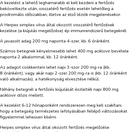
A kezelést a lehető leghamarabb el kell kezdeni a fertőzés
bekövetkezte után, visszatérő fertőzés esetén lehetőleg a
prodromális időszakban, illetve az első léziók megjelenésekor.
A Herpes simplex vírus által okozott visszatérő fertőzések
kezelése (a kiújulás megelőzése) ép immunrendszerű betegeknél
A javasolt adag 200 mg naponta 4-szer, kb. 6 óránként.
Számos betegnek kényelmesebb lehet 400 mg aciklovir bevétele
naponta 2 alkalommal, kb. 12 óránként.
Az adagot csökkenteni lehet napi 3-szor 200 mg-ra (kb.
8 óránként), vagy akár napi 2-szer 200 mg-ra is (kb. 12 óránként
való alkalmazás), a hatékonyság elvesztése nélkül.
Néhány betegnél a fertőzés kiújulását észlelték napi 800 mg
aciklovir dózis mellett.
A kezelést 6‑12 hónaponként rendszeresen meg kell szakítani,
hogy a betegség természetes lefolyásában fellépő változásokat
figyelemmel lehessen kísérni.
Herpes simplex vírus által okozott fertőzés megelőzése