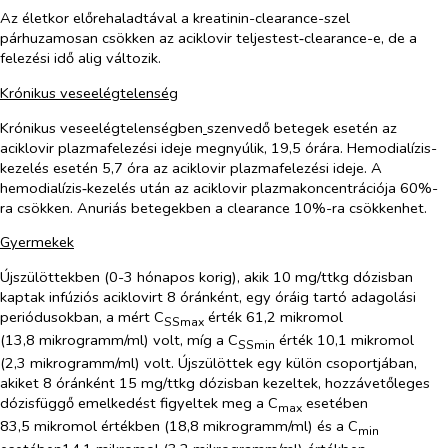
Az életkor előrehaladtával a kreatinin-clearance-szel
párhuzamosan csökken az aciklovir teljestest‑clearance-e, de a
felezési idő alig változik.
Krónikus veseelégtelenség
Krónikus veseelégtelenségben
szenvedő betegek esetén az
aciklovir plazmafelezési ideje megnyúlik, 19,5 órára. Hemodialízis-
kezelés esetén 5,7 óra az aciklovir plazmafelezési ideje. A
hemodialízis‑kezelés után az aciklovir plazmakoncentrációja 60%-
ra csökken. Anuriás betegekben a clearance 10%-ra csökkenhet.
Gyermekek
Újszülöttekben (0-3 hónapos korig), akik 10 mg/ttkg dózisban
kaptak infúziós aciklovirt 8 óránként, egy óráig tartó adagolási
periódusokban, a mért C
érték 61,2 mikromol
SSmax
(13,8 mikrogramm/ml) volt, míg a C
érték 10,1 mikromol
SSmin
(2,3 mikrogramm/ml) volt. Újszülöttek egy külön csoportjában,
akiket 8 óránként 15 mg/ttkg dózisban kezeltek, hozzávetőleges
dózisfüggő emelkedést figyeltek meg a C
esetében
max
83,5 mikromol értékben (18,8 mikrogramm/ml) és a C
min