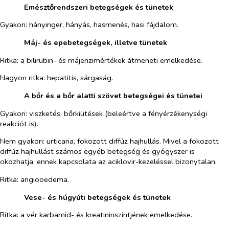
​
Emésztőrendszeri betegségek és tünetek
Gyakori:
hányinger, hányás, hasmenés, hasi fájdalom.
​
Máj- és epebetegségek, illetve tünetek
Ritka:
a bilirubin- és májenzimértékek átmeneti emelkedése.
Nagyon ritka:
hepatitis, sárgaság.
​
A bőr és a bőr alatti szövet betegségei és tünetei
Gyakori:
viszketés, bőrkiütések (beleértve a fényérzékenységi
reakciót is).
Nem gyakori:
urticaria, fokozott diffúz hajhullás. Mivel a fokozott
diffúz hajhullást számos egyéb betegség és gyógyszer is
okozhatja, ennek kapcsolata az aciklovir-kezeléssel bizonytalan.
Ritka:
angiooedema.
​
Vese- és húgyúti betegségek és tünetek
Ritka:
a vér karbamid- és kreatininszintjének emelkedése.