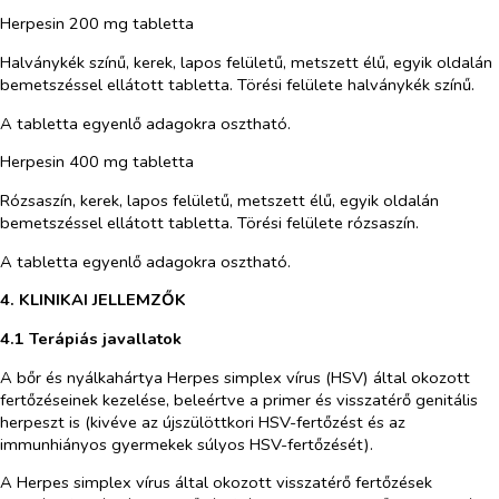
Herpesin 200 mg tabletta
Halványkék színű, kerek, lapos felületű, metszett élű, egyik oldalán
bemetszéssel ellátott tabletta. Törési felülete halványkék színű.
A tabletta egyenlő adagokra osztható.
Herpesin 400 mg tabletta
Rózsaszín, kerek, lapos felületű, metszett élű, egyik oldalán
bemetszéssel ellátott tabletta. Törési felülete rózsaszín.
A tabletta egyenlő adagokra osztható.
4. KLINIKAI JELLEMZŐK
4.1 Terápiás javallatok
A bőr és nyálkahártya
Herpes simplex
vírus (HSV) által okozott
fertőzéseinek kezelése, beleértve a primer és visszatérő genitális
herpeszt is (kivéve az újszülöttkori HSV-fertőzést és az
immunhiányos gyermekek súlyos HSV-fertőzését).
A
Herpes simplex
vírus által okozott visszatérő fertőzések