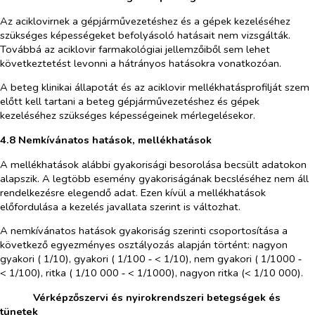
Az aciklovirnek a gépjárművezetéshez és a gépek kezeléséhez
szükséges képességeket befolyásoló hatásait nem vizsgálták.
Továbbá az aciklovir farmakológiai jellemzőiből sem lehet
következtetést levonni a hátrányos hatásokra vonatkozóan.
A beteg klinikai állapotát és az aciklovir mellékhatásprofilját szem
előtt kell tartani a beteg gépjárművezetéshez és gépek
kezeléséhez szükséges képességeinek mérlegelésekor.
4.8 Nemkívánatos hatások, mellékhatások
A mellékhatások alábbi gyakorisági besorolása becsült adatokon
alapszik. A legtöbb esemény gyakoriságának becsléséhez nem áll
rendelkezésre elegendő adat. Ezen kívül a mellékhatások
előfordulása a kezelés javallata szerint is változhat.
A nemkívánatos hatások gyakoriság szerinti csoportosítása a
következő egyezményes osztályozás alapján történt: nagyon
gyakori ( 1/10), gyakori ( 1/100 ‑ < 1/10), nem gyakori ( 1/1000 ‑
< 1/100), ritka ( 1/10 000 ‑ < 1/1000), nagyon ritka (< 1/10 000).
​
Vérképzőszervi és nyirokrendszeri betegségek és
tünetek