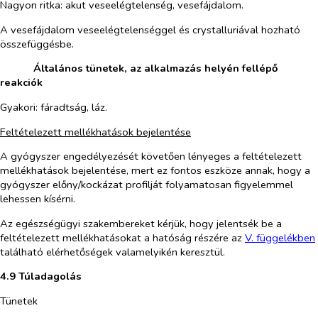
Nagyon ritka:
akut veseelégtelenség, vesefájdalom.
A vesefájdalom veseelégtelenséggel és crystalluriával hozható
összefüggésbe.
​
Általános tünetek, az alkalmazás helyén fellépő
reakciók
Gyakori:
fáradtság, láz.
Feltételezett mellékhatások bejelentése
A gyógyszer engedélyezését követően lényeges a feltételezett
mellékhatások bejelentése, mert ez fontos eszköze annak, hogy a
gyógyszer előny/kockázat profilját folyamatosan figyelemmel
lehessen kísérni.
Az egészségügyi szakembereket kérjük, hogy jelentsék be a
feltételezett mellékhatásokat a hatóság részére az
V. füg
g
e
l
ékben
található elérhetőségek valamelyikén keresztül.
4.9 Túladagolás
Tünetek