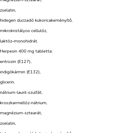
zselatin,
hidegen duzzadó kukoricakeményítő,
mikrokristályos cellulóz,
laktóz–monohidrát.
Herpesin 400 mg tabletta
:
eritrozin (E127),
indigókármin (E132),
glicerin,
nátrium-lauril-szulfát,
kroszkarmellóz-nátrium,
magnézium-sztearát,
zselatin,