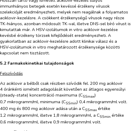
Hosszan tartó vagy ismételt aciklovir-kezelés súlyos
immunhiányos betegek esetén kevéssé érzékeny vírusok
szelekcióját eredményezheti, melyek nem reagálnak a folyamatos
aciklovir-kezelésre. A csökkent érzékenységű vírusok nagy része
TK-hiányos, azonban módosult TK-val, illetve DNS-sel bíró vírust is
kimutattak már. A HSV-izolátumok
in vitro
aciklovir-kezelése
kevésbé érzékeny törzsek kifejlődését eredményezheti. A
gyakorlatban az aciklovir-kezelésre adott klinikai válasz és a
HSV‑izolátumok
in vitro
meghatározott érzékenysége közötti
kapcsolat nem tisztázott.
5.2 Farmakokinetikai tulajdonságok
Felszívódás
Az aciklovir a bélből csak részben szívódik fel. 200 mg aciklovir
4 óránkénti ismételt adagolását követően az átlagos egyensúlyi
(
steady-state
) koncentráció maximuma (C
)
SSmax
0,7 mikrogramm/ml, minimuma (C
) 0,4 mikrogramm/ml volt.
SSmin
400 mg és 800 mg aciklovir adása után a C
értéke
SSmax
1,2 mikrogramm/ml, illetve 1,8 mikrogramm/ml, a C
értéke
SSmin
0,6 mikrogramm/ml, illetve 0,9 mikrogramm/ml volt.