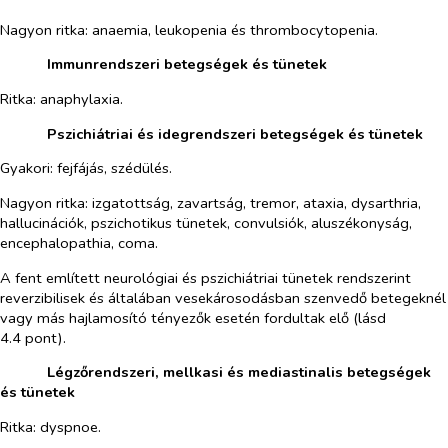
Nagyon ritka:
anaemia, leukopenia és thrombocytopenia.
​
Immunrendszeri betegségek és tünetek
Ritka:
anaphylaxia.
​
Pszichiátriai és idegrendszeri betegségek és tünetek
Gyakori:
fejfájás, szédülés.
Nagyon ritka:
izgatottság, zavartság, tremor, ataxia, dysarthria,
hallucinációk, pszichotikus tünetek, convulsiók, aluszékonyság,
encephalopathia, coma.
A fent említett neurológiai és pszichiátriai tünetek rendszerint
reverzibilisek és általában vesekárosodásban szenvedő betegeknél
vagy más hajlamosító tényezők esetén fordultak elő (lásd
4.4 pont).
​
Légzőrendszeri, mellkasi és mediastinalis betegségek
és tünetek
Ritka:
dyspnoe.