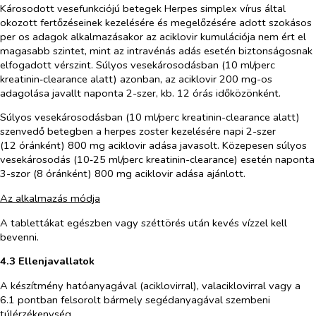
Károsodott vesefunkciójú betegek
Herpes simplex
vírus által
okozott fertőzéseinek kezelésére és megelőzésére adott szokásos
per os
adagok alkalmazásakor az aciklovir kumulációja nem ért el
magasabb szintet, mint az intravénás adás esetén biztonságosnak
elfogadott vérszint. Súlyos vesekárosodásban (10 ml/perc
kreatinin‑clearance alatt) azonban, az aciklovir 200 mg-os
adagolása javallt naponta 2-szer, kb. 12 órás időközönként.
Súlyos vesekárosodásban (10 ml/perc kreatinin-clearance alatt)
szenvedő betegben a herpes zoster kezelésére napi 2-szer
(12 óránként) 800 mg aciklovir adása javasolt. Közepesen súlyos
vesekárosodás (10‑25 ml/perc kreatinin-clearance) esetén naponta
3-szor (8 óránként) 800 mg aciklovir adása ajánlott.
Az alkalmazás módja
A tablettákat egészben vagy széttörés után kevés vízzel kell
bevenni.
4.3 Ellenjavallatok
A készítmény hatóanyagával (aciklovirral), valaciklovirral vagy a
6.1 pontban felsorolt bármely segédanyagával szembeni
túlérzékenység.