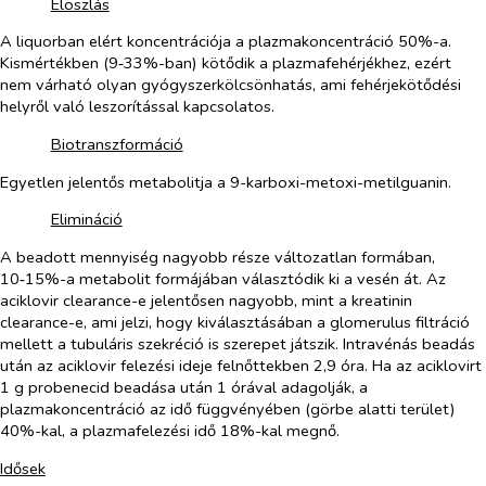
​
Eloszlás
A liquorban elért koncentrációja a plazmakoncentráció 50%-a.
Kismértékben (9‑33%-ban) kötődik a plazmafehérjékhez, ezért
nem várható olyan gyógyszerkölcsönhatás, ami fehérjekötődési
helyről való leszorítással kapcsolatos.
​
Biotranszformáció
Egyetlen jelentős metabolitja a 9-karboxi-metoxi-metilguanin.
​
Elimináció
A beadott mennyiség nagyobb része változatlan formában,
10‑15%-a metabolit formájában választódik ki a vesén át. Az
aciklovir clearance-e jelentősen nagyobb, mint a kreatinin
clearance-e, ami jelzi, hogy kiválasztásában a glomerulus filtráció
mellett a tubuláris szekréció is szerepet játszik. Intravénás beadás
után az aciklovir felezési ideje felnőttekben 2,9 óra. Ha az aciklovirt
1 g probenecid beadása után 1 órával adagolják, a
plazmakoncentráció az idő függvényében (görbe alatti terület)
40%-kal, a plazmafelezési idő 18%-kal megnő.
Idősek