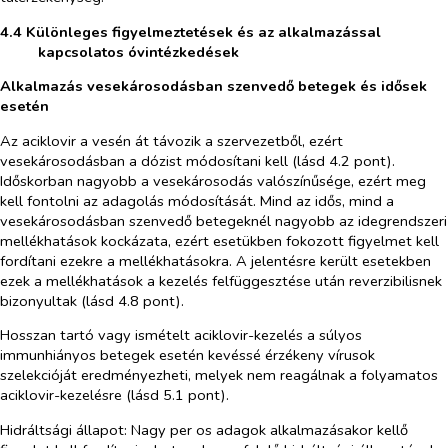
4.4 Különleges figyelmeztetések és az alkalmazással
kapcsolatos óvintézkedések
Alkalmazás vesekárosodásban szenvedő betegek és idősek
esetén
Az aciklovir a vesén át távozik a szervezetből, ezért
vesekárosodásban a dózist módosítani kell (lásd 4.2 pont).
Időskorban nagyobb a vesekárosodás valószínűsége, ezért meg
kell fontolni az adagolás módosítását. Mind az idős, mind a
vesekárosodásban szenvedő betegeknél nagyobb az idegrendszeri
mellékhatások kockázata, ezért esetükben fokozott figyelmet kell
fordítani ezekre a mellékhatásokra. A jelentésre került esetekben
ezek a mellékhatások a kezelés felfüggesztése után reverzibilisnek
bizonyultak (lásd 4.8 pont).
Hosszan tartó vagy ismételt aciklovir-kezelés a súlyos
immunhiányos betegek esetén kevéssé érzékeny vírusok
szelekcióját eredményezheti, melyek nem reagálnak a folyamatos
aciklovir-kezelésre (lásd 5.1 pont).
Hidráltsági állapot:
Nagy
per os
adagok alkalmazásakor kellő