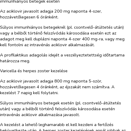
immunhiányos betegek esetén
Az aciklovir javasolt adagja 200 mg naponta 4-szer,
hozzávetőlegesen 6 óránként.
Súlyos immunhiányos betegeknél (pl. csontvelő-átültetés után)
vagy a bélből történő felszívódás károsodása esetén ezt az
adagot meg kell duplázni naponta 4-szer 400 mg-ra, vagy meg
kell fontolni az intravénás aciklovir alkalmazását.
A profilaktikus adagolás idejét a veszélyeztetettség időtartama
határozza meg.
Varicella és herpes zoster kezelése
Az aciklovir javasolt adagja 800 mg naponta 5-ször,
hozzávetőlegesen 4 óránként, az éjszakát nem számítva. A
kezelést 7 napig kell folytatni.
Súlyos immunhiányos betegek esetén (pl. csontvelő-átültetés
után) vagy a bélből történő felszívódás károsodása esetén
intravénás aciklovir alkalmazása javasolt.
A kezelést a lehető leghamarabb el kell kezdeni a fertőzés
bekövetkezte után. A herpes zoster kezelésének annál jobbak az