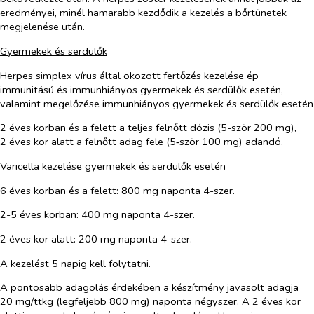
eredményei, minél hamarabb kezdődik a kezelés a bőrtünetek
megjelenése után.
Gyermekek és serdülők
Herpes simplex vírus által okozott fertőzés kezelése ép
immunitású és immunhiányos gyermekek és serdülők esetén,
valamint megelőzése immunhiányos gyermekek és serdülők esetén
2 éves korban és a felett a teljes felnőtt dózis (5-ször 200 mg),
2 éves kor alatt a felnőtt adag fele (5‑ször 100 mg) adandó.
Varicella kezelése gyermekek és serdülők esetén
6 éves korban és a felett:
800 mg naponta 4-szer.
2-5 éves korban:
400 mg naponta 4-szer.
2 éves kor alatt:
200 mg naponta 4-szer.
A kezelést 5 napig kell folytatni.
A pontosabb adagolás érdekében a készítmény javasolt adagja
20 mg/ttkg (legfeljebb 800 mg) naponta négyszer. A 2 éves kor