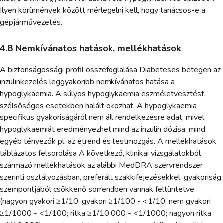
Ilyen körümények között mérlegelni kell, hogy tanácsos-e a
gépjárművezetés.
4.8 Nemkívánatos hatások, mellékhatások
A biztonságossági profil összefoglalása Diabeteses betegen az
inzulinkezelés leggyakoribb nemkívánatos hatása a
hypoglykaemia. A súlyos hypoglykaemia eszméletvesztést,
szélsőséges esetekben halált okozhat. A hypoglykaemia
specifikus gyakoriságáról nem áll rendelkezésre adat, mivel
hypoglykaemiát eredményezhet mind az inzulin dózisa, mind
egyéb tényezők pl. az étrend és testmozgás. A mellékhatások
táblázatos felsorolása A következő, klinikai vizsgálatokból
származó mellékhatások az alábbi MedDRA szervrendszer
szerinti osztályozásban, preferált szakkifejezésekkel, gyakoriság
szempontjából csökkenő sorrendben vannak feltüntetve
(nagyon gyakori ≥1/10; gyakori ≥1/100 - <1/10; nem gyakori
≥1/1000 - <1/100; ritka ≥1/10 000 - <1/1000; nagyon ritka