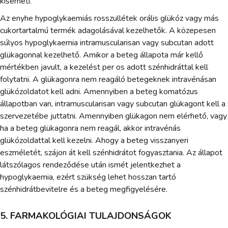
kísérheti.
Az enyhe hypoglykaemiás rosszullétek orális glükóz vagy más
cukortartalmú termék adagolásával kezelhetők. A közepesen
súlyos hypoglykaemia intramuscularisan vagy subcutan adott
glükagonnal kezelhető. Amikor a beteg állapota már kellő
mértékben javult, a kezelést per os adott szénhidráttal kell
folytatni. A glükagonra nem reagáló betegeknek intravénásan
glükózoldatot kell adni. Amennyiben a beteg komatózus
állapotban van, intramuscularisan vagy subcutan glükagont kell a
szervezetébe juttatni. Amennyiben glükagon nem elérhető, vagy
ha a beteg glükagonra nem reagál, akkor intravénás
glükózoldattal kell kezelni. Ahogy a beteg visszanyeri
eszméletét, szájon át kell szénhidrátot fogyasztania. Az állapot
látszólagos rendeződése után ismét jelentkezhet a
hypoglykaemia, ezért szükség lehet hosszan tartó
szénhidrátbevitelre és a beteg megfigyelésére.
5. FARMAKOLÓGIAI TULAJDONSÁGOK