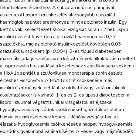
lispro inzulin farmakodinamikája gyermekeknél hasonló a
felnőttekben észlelthez. A subcutan infúziós pumpával
alkalmazott lispro inzulinkezelés alacsonyabb glikozilált
haemoglobinszintet eredményez, mint az oldható inzulin. Egy
kettős vak, keresztezett klinikai vizsgálat során 12 heti lispro
inzulinkezelést követően a glikozilált haemoglobin 0,37
százalékkal, míg az oldható inzulinkezelést követően 0,03
százalékkal csökkent (p=0,004). 2-es típusú diabetesben
maximális adagú szulfonilurea készítmények alkalmazása mellett
a lispro inzulin hozzáadása a kezeléshez szignifikánsan csökkenti
a HbA1c szintjét a szulfonilurea monoterápia során észlelt
értékhez viszonyítva. A HbA1c szint csökkenése más
inzulinkészítmények, például az oldható vagy izofán inzulinok
alkalmazásakor is várható. 1-es és 2-es típusú diabetesben a
lispro inzulinnal végzett klinikai vizsgálatok az éjszakai
hypoglykaemiás epizódok csökkenését igazolták az oldható
humán inzulinkezeléshez képest. Néhány vizsgálatban az
éjszakai hypoglykaemia csökkenését a nappali hypoglykaemiás
epizódok gyakoribbá válása kísérte. A vese- vagy májműködés