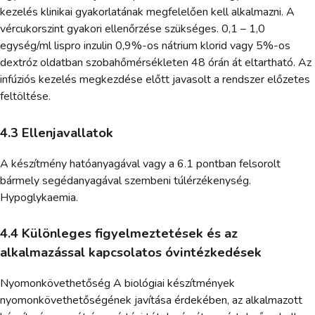
kezelés klinikai gyakorlatának megfelelően kell alkalmazni. A
vércukorszint gyakori ellenőrzése szükséges. 0,1 – 1,0
egység/ml lispro inzulin 0,9%-os nátrium klorid vagy 5%-os
dextróz oldatban szobahőmérsékleten 48 órán át eltartható. Az
infúziós kezelés megkezdése előtt javasolt a rendszer előzetes
feltöltése.
4.3 Ellenjavallatok
A készítmény hatóanyagával vagy a 6.1 pontban felsorolt
bármely segédanyagával szembeni túlérzékenység.
Hypoglykaemia.
4.4 Különleges figyelmeztetések és az
alkalmazással kapcsolatos óvintézkedések
Nyomonkövethetőség A biológiai készítmények
nyomonkövethetőségének javítása érdekében, az alkalmazott