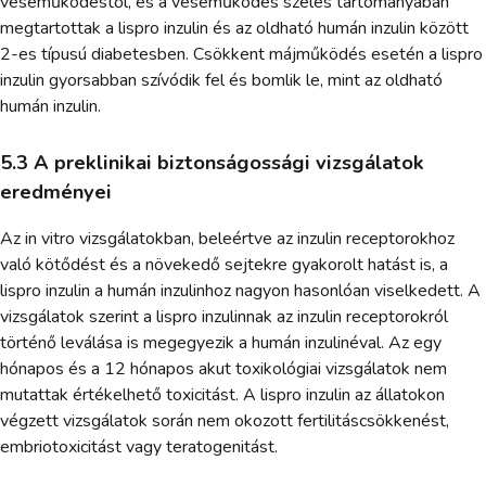
veseműködéstől, és a veseműködés széles tartományában
megtartottak a lispro inzulin és az oldható humán inzulin között
2-es típusú diabetesben. Csökkent májműködés esetén a lispro
inzulin gyorsabban szívódik fel és bomlik le, mint az oldható
humán inzulin.
5.3 A preklinikai biztonságossági vizsgálatok
eredményei
Az in vitro vizsgálatokban, beleértve az inzulin receptorokhoz
való kötődést és a növekedő sejtekre gyakorolt hatást is, a
lispro inzulin a humán inzulinhoz nagyon hasonlóan viselkedett. A
vizsgálatok szerint a lispro inzulinnak az inzulin receptorokról
történő leválása is megegyezik a humán inzulinéval. Az egy
hónapos és a 12 hónapos akut toxikológiai vizsgálatok nem
mutattak értékelhető toxicitást. A lispro inzulin az állatokon
végzett vizsgálatok során nem okozott fertilitáscsökkenést,
embriotoxicitást vagy teratogenitást.