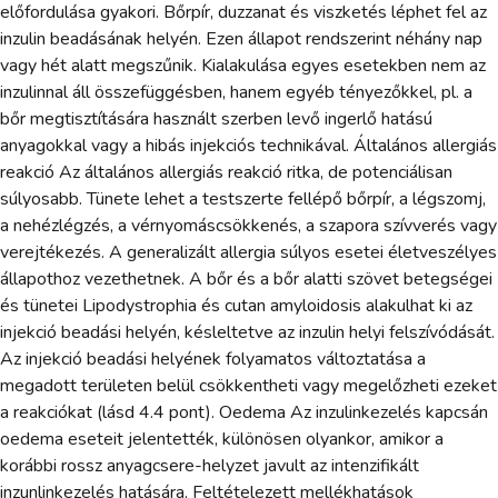
előfordulása gyakori. Bőrpír, duzzanat és viszketés léphet fel az
inzulin beadásának helyén. Ezen állapot rendszerint néhány nap
vagy hét alatt megszűnik. Kialakulása egyes esetekben nem az
inzulinnal áll összefüggésben, hanem egyéb tényezőkkel, pl. a
bőr megtisztítására használt szerben levő ingerlő hatású
anyagokkal vagy a hibás injekciós technikával. Általános allergiás
reakció Az általános allergiás reakció ritka, de potenciálisan
súlyosabb. Tünete lehet a testszerte fellépő bőrpír, a légszomj,
a nehézlégzés, a vérnyomáscsökkenés, a szapora szívverés vagy
verejtékezés. A generalizált allergia súlyos esetei életveszélyes
állapothoz vezethetnek. A bőr és a bőr alatti szövet betegségei
és tünetei Lipodystrophia és cutan amyloidosis alakulhat ki az
injekció beadási helyén, késleltetve az inzulin helyi felszívódását.
Az injekció beadási helyének folyamatos változtatása a
megadott területen belül csökkentheti vagy megelőzheti ezeket
a reakciókat (lásd 4.4 pont). Oedema Az inzulinkezelés kapcsán
oedema eseteit jelentették, különösen olyankor, amikor a
korábbi rossz anyagcsere-helyzet javult az intenzifikált
inzunlinkezelés hatására. Feltételezett mellékhatások