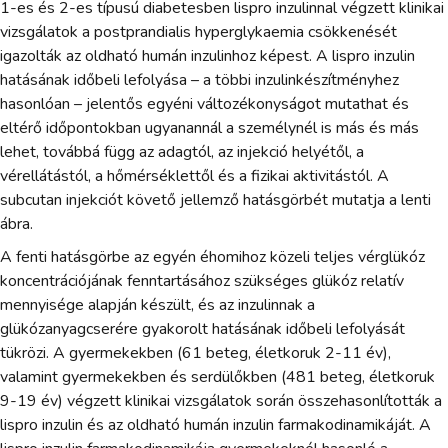
1-es és 2-es típusú diabetesben lispro inzulinnal végzett klinikai
vizsgálatok a postprandialis hyperglykaemia csökkenését
igazolták az oldható humán inzulinhoz képest. A lispro inzulin
hatásának időbeli lefolyása – a többi inzulinkészítményhez
hasonlóan – jelentős egyéni változékonyságot mutathat és
eltérő időpontokban ugyanannál a személynél is más és más
lehet, továbbá függ az adagtól, az injekció helyétől, a
vérellátástól, a hőmérséklettől és a fizikai aktivitástól. A
subcutan injekciót követő jellemző hatásgörbét mutatja a lenti
ábra.
A fenti hatásgörbe az egyén éhomihoz közeli teljes vérglükóz
koncentrációjának fenntartásához szükséges glükóz relatív
mennyisége alapján készült, és az inzulinnak a
glükózanyagcserére gyakorolt hatásának időbeli lefolyását
tükrözi. A gyermekekben (61 beteg, életkoruk 2-11 év),
valamint gyermekekben és serdülőkben (481 beteg, életkoruk
9-19 év) végzett klinikai vizsgálatok során összehasonlították a
lispro inzulin és az oldható humán inzulin farmakodinamikáját. A