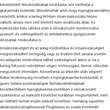
késleltetett felszívódásának kockázata, ami ronthatja a
glykaemiás kontrollt. Beszámoltak arról, hogy hypoglykaemiához
vezetett, amikor a beteg hirtelen olyan injekciózási helyre
váltott, amely nem volt érintett ilyen elváltozás által. Az
injekciózási hely váltása után a vércukorszint monitorozása
javasolt, és mérlegelhető az antidiabetikus gyógyszerek
dózisának módosítása is.
Inzulinszükséglet és az adag módosítása Az inzulinszükséglet
megnövekedhet betegség vagy az érzelmi élet zavarai esetén.
Az adagolás módosítása válhat szükségessé akkor is, ha a
beteg fokozott mértékben végez testmozgást, illetve változtat
megszokott étrendjén. Közvetlenül az étkezés után végzett
fizikai tevékenység növelheti a hypoglykaemia kockázatát. A
gyors hatású inzulinanalógok farmakodinámiájának
következtében hypoglykaemia esetében a vércukorszint
csökkenése az injekciót követően korábban megtörténhet, mint
az oldható humán inzulin adását követően. Humalog együttes
alkalmazása pioglitazonnal Pioglitazon és inzulin kombinált