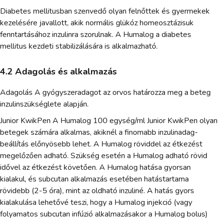
Diabetes mellitusban szenvedő olyan felnőttek és gyermekek
kezelésére javallott, akik normális glükóz homeosztázisuk
fenntartásához inzulinra szorulnak. A Humalog a diabetes
mellitus kezdeti stabilizálására is alkalmazható.
4.2 Adagolás és alkalmazás
Adagolás A gyógyszeradagot az orvos határozza meg a beteg
inzulinszükséglete alapján.
Junior KwikPen A Humalog 100 egység/ml Junior KwikPen olyan
betegek számára alkalmas, akiknél a finomabb inzulinadag-
beállítás előnyösebb lehet. A Humalog röviddel az étkezést
megelőzően adható. Szükség esetén a Humalog adható rövid
idővel az étkezést követően. A Humalog hatása gyorsan
kialakul, és subcutan alkalmazás esetében hatástartama
rövidebb (2-5 óra), mint az oldható inzuliné. A hatás gyors
kialakulása lehetővé teszi, hogy a Humalog injekció (vagy
folyamatos subcutan infúzió alkalmazásakor a Humalog bolus)