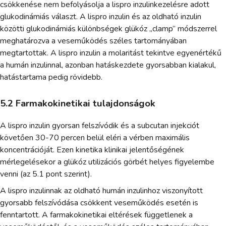
csökkenése nem befolyásolja a lispro inzulinkezelésre adott
glukodinámiás választ. A lispro inzulin és az oldható inzulin
közötti glukodinámiás különbségek glükóz „clamp” módszerrel
meghatározva a veseműködés széles tartományában
megtartottak. A lispro inzulin a molaritást tekintve egyenértékű
a humán inzulinnal, azonban hatáskezdete gyorsabban kialakul,
hatástartama pedig rövidebb.
5.2 Farmakokinetikai tulajdonságok
A lispro inzulin gyorsan felszívódik és a subcutan injekciót
követően 30-70 percen belül eléri a vérben maximális
koncentrációját. Ezen kinetika klinikai jelentőségének
mérlegelésekor a glükóz utilizációs görbét helyes figyelembe
venni (az 5.1 pont szerint).
A lispro inzulinnak az oldható humán inzulinhoz viszonyított
gyorsabb felszívódása csökkent veseműködés esetén is
fenntartott. A farmakokinetikai eltérések függetlenek a