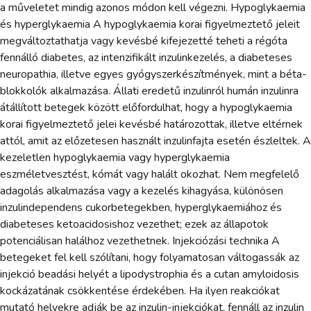
a műveletet mindig azonos módon kell végezni. Hypoglykaemia
és hyperglykaemia A hypoglykaemia korai figyelmeztető jeleit
megváltoztathatja vagy kevésbé kifejezetté teheti a régóta
fennálló diabetes, az intenzifikált inzulinkezelés, a diabeteses
neuropathia, illetve egyes gyógyszerkészítmények, mint a béta-
blokkolók alkalmazása. Állati eredetű inzulinról humán inzulinra
átállított betegek között előfordulhat, hogy a hypoglykaemia
korai figyelmeztető jelei kevésbé határozottak, illetve eltérnek
attól, amit az előzetesen használt inzulinfajta esetén észleltek. A
kezeletlen hypoglykaemia vagy hyperglykaemia
eszméletvesztést, kómát vagy halált okozhat. Nem megfelelő
adagolás alkalmazása vagy a kezelés kihagyása, különösen
inzulindependens cukorbetegekben, hyperglykaemiához és
diabeteses ketoacidosishoz vezethet; ezek az állapotok
potenciálisan halálhoz vezethetnek. Injekciózási technika A
betegeket fel kell szólítani, hogy folyamatosan váltogassák az
injekció beadási helyét a lipodystrophia és a cutan amyloidosis
kockázatának csökkentése érdekében. Ha ilyen reakciókat
mutató helyekre adják be az inzulin-injekciókat, fennáll az inzulin