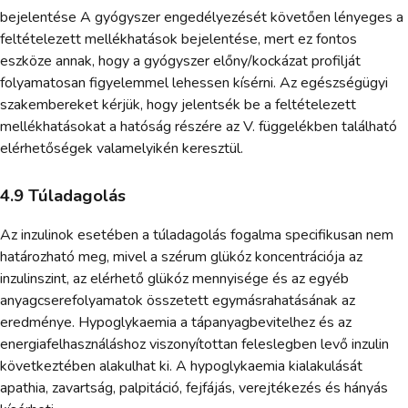
bejelentése A gyógyszer engedélyezését követően lényeges a
feltételezett mellékhatások bejelentése, mert ez fontos
eszköze annak, hogy a gyógyszer előny/kockázat profilját
folyamatosan figyelemmel lehessen kísérni. Az egészségügyi
szakembereket kérjük, hogy jelentsék be a feltételezett
mellékhatásokat a hatóság részére az V. függelékben található
elérhetőségek valamelyikén keresztül.
4.9 Túladagolás
Az inzulinok esetében a túladagolás fogalma specifikusan nem
határozható meg, mivel a szérum glükóz koncentrációja az
inzulinszint, az elérhető glükóz mennyisége és az egyéb
anyagcserefolyamatok összetett egymásrahatásának az
eredménye. Hypoglykaemia a tápanyagbevitelhez és az
energiafelhasználáshoz viszonyítottan feleslegben levő inzulin
következtében alakulhat ki. A hypoglykaemia kialakulását
apathia, zavartság, palpitáció, fejfájás, verejtékezés és hányás