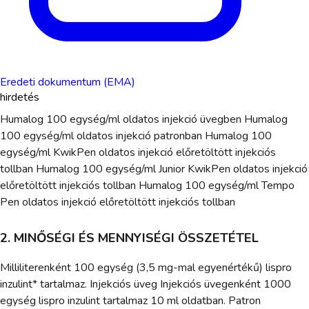
Eredeti dokumentum (EMA)
hirdetés
Humalog 100 egység/ml oldatos injekció üvegben Humalog
100 egység/ml oldatos injekció patronban Humalog 100
egység/ml KwikPen oldatos injekció előretöltött injekciós
tollban Humalog 100 egység/ml Junior KwikPen oldatos injekció
előretöltött injekciós tollban Humalog 100 egység/ml Tempo
Pen oldatos injekció előretöltött injekciós tollban
2. MINŐSÉGI ÉS MENNYISÉGI ÖSSZETÉTEL
Milliliterenként 100 egység (3,5 mg-mal egyenértékű) lispro
inzulint* tartalmaz. Injekciós üveg Injekciós üvegenként 1000
egység lispro inzulint tartalmaz 10 ml oldatban. Patron