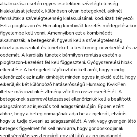
alkalmazása esetén egyes esetekben szívelégtelenség
kialakulását jelezték, különösen olyan betegeknél, akiknél
fennálltak a szívelégtelenség kialakulásának kockázati tényezői.
Ezt a pioglitazon és Humalog kombinált kezelés mérlegelésekor
figyelembe kell venni. Amennyiben ezt a kombinációt
alkalmazzák, a betegeknél figyelni kell a szívelégtelenség
okozta panaszokat és tüneteket, a testtömeg-növekedést és az
oedemát. A kardiális tünetek bármilyen romlása esetén a
pioglitazon-kezelést fel kell függeszteni. Gyógyszerelési hibák
elkerülése A betegeket tájékoztatni kell arról, hogy mindig
ellenőrizzék az inzulin címkéjét minden egyes injekció előtt, hogy
elkerüljék két különböző hatáserősségű Humalog KwikPen,
illetve más inzulinkészítmény véletlen összecserélését. A
betegeknek szemrevételezéssel ellenőrizniük kell a beállított
adagszámot az injekciós toll adagszámlálóján. Éppen ezért
ahhoz, hogy a beteg önmagának adja be az injekciót, elvárás,
hogy le tudja olvasni az adagszámlálót. A vak vagy gyengén látó
betegek figyelmét fel kell hívni arra, hogy gondoskodjanak
segítségről/asszisztenciáról egy jól látó, az inzulinadagoló