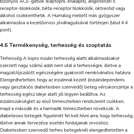
bizonyos ACE-gátlók (kaptopril, enalapril), angiotenzin II
receptor-blokkolók, béta-receptor blokkolók, oktreotid vagy
alkohol csökkenthetik. A Humalog mellett más gyógyszer
alkalmazása a kezelőorvos jóváhagyásával történjen (lásd 4.4
pont).
4.6 Termékenység, terhesség és szoptatás
Terhesség A lispro inzulin terhesség alatti alkalmazásakor
szerzett nagy számú adat nem utal a terhességre, illetve a
magzat/újszülött egészségére gyakorolt nemkívánatos hatásra.
Elengedhetetlen, hogy az inzulinnal kezelt (inzulindependens
vagy gesztációs diabetesben szenvedő) beteg vércukorszintje a
terhesség egész ideje alatt jól legyen beállítva. Az
inzulinszükséglet az első trimeszterben rendszerint csökken,
majd a második és a harmadik trimeszterben növekszik. A
diabeteses betegek figyelmét fel kell hívni arra, hogy terhesség,
illetve annak tervezése esetén forduljanak orvoshoz.
Diabetesben szenvedő terhes betegeknél elengedhetetlen a