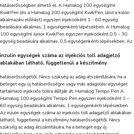
hatáserősségben érhető el. A Humalog 100 egység/ml
KwikPen (és a Humalog 200 egység/ml KwikPen, lásd a külön
alkalmazási előírást) egyszeri injekcióként 1 - 60 egység
beadására alkalmas, 1 egységenkénti lépésekben. A Humalog
100 egység/ml Junior KwikPen egyszeri injekcióként 0,5 – 30
egység beadására alkalmas, 0,5 egységenkénti lépésekben. Az
inzulin egységek száma az injekciós toll adagjelző
ablakában látható, függetlenül a készítmény
hatáserősségétől. Nincs szükség az adag átszámítására, ha a
beteget egy új hatáserősségre vagy más adagolási egységet
tartalmazó injekciós tollra állítják át. Humalog Tempo Pen A
Humalog 100 egység/ml Tempo Pen egyszeri injekcióként 1 –
60 egység beadására alkalmas, 1 egységenkénti lépésekben.
Az inzulin egységek száma az injekciós toll adagjelző ablakában
látható, függetlenül a készítmény hatáserősségétől. Nincs
szükség az adag átszámítására, ha a beteget egy új