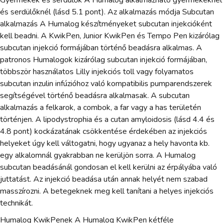
Gyermekek és serdülők A Humalog alkalmazható gyermekeknél
és serdülőknél (lásd 5.1 pont). Az alkalmazás módja Subcutan
alkalmazás A Humalog készítményeket subcutan injekcióként
kell beadni. A KwikPen, Junior KwikPen és Tempo Pen kizárólag
subcutan injekció formájában történő beadásra alkalmas. A
patronos Humalogok kizárólag subcutan injekció formájában,
többször használatos Lilly injekciós toll vagy folyamatos
subcutan inzulin infúzióhoz való kompatibilis pumparendszerek
segítségével történő beadásra alkalmasak. A subcutan
alkalmazás a felkarok, a combok, a far vagy a has területén
történjen. A lipodystrophia és a cutan amyloidosis (lásd 4.4 és
4.8 pont) kockázatának csökkentése érdekében az injekciós
helyeket úgy kell váltogatni, hogy ugyanaz a hely havonta kb.
egy alkalomnál gyakrabban ne kerüljön sorra. A Humalog
subcutan beadásánál gondosan el kell kerülni az érpályába való
juttatást. Az injekció beadása után annak helyét nem szabad
masszírozni. A betegeknek meg kell tanítani a helyes injekciós
technikát.
Humalog KwikPenek A Humalog KwikPen kétféle