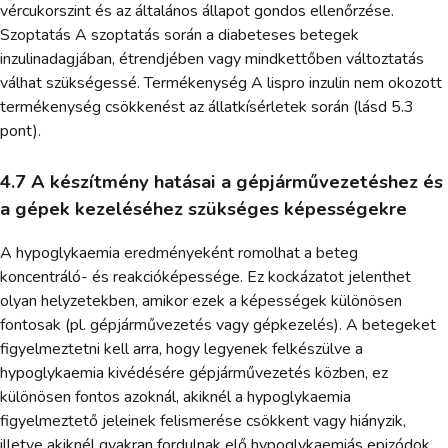
vércukorszint és az általános állapot gondos ellenőrzése.
Szoptatás A szoptatás során a diabeteses betegek
inzulinadagjában, étrendjében vagy mindkettőben változtatás
válhat szükségessé. Termékenység A lispro inzulin nem okozott
termékenység csökkenést az állatkísérletek során (lásd 5.3
pont).
4.7 A készítmény hatásai a gépjárművezetéshez és
a gépek kezeléséhez szükséges képességekre
A hypoglykaemia eredményeként romolhat a beteg
koncentráló- és reakcióképessége. Ez kockázatot jelenthet
olyan helyzetekben, amikor ezek a képességek különösen
fontosak (pl. gépjárművezetés vagy gépkezelés). A betegeket
figyelmeztetni kell arra, hogy legyenek felkészülve a
hypoglykaemia kivédésére gépjárművezetés közben, ez
különösen fontos azoknál, akiknél a hypoglykaemia
figyelmeztető jeleinek felismerése csökkent vagy hiányzik,
illetve akiknél gyakran fordulnak elő hypoglykaemiás epizódok.