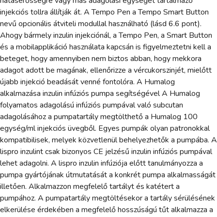
hatáserősségre vagy más adagolási egységet tartalmazó
injekciós tollra állítják át. A Tempo Pen a Tempo Smart Button
nevű opcionális átviteli modullal használható (lásd 6.6 pont).
Ahogy bármely inzulin injekciónál, a Tempo Pen, a Smart Button
és a mobilapplikáció használata kapcsán is figyelmeztetni kell a
beteget, hogy amennyiben nem biztos abban, hogy mekkora
adagot adott be magának, ellenőrizze a vércukorszinjét, mielőtt
újabb injekció beadását venné fontolóra. A Humalog
alkalmazása inzulin infúziós pumpa segítségével A Humalog
folyamatos adagolású infúziós pumpával való subcutan
adagolásához a pumpatartály megtölthető a Humalog 100
egység/ml injekciós üvegből. Egyes pumpák olyan patronokkal
kompatibilisek, melyek közvetlenül behelyezhetők a pumpába. A
lispro inzulint csak bizonyos CE jelzésű inzulin infúziós pumpával
lehet adagolni. A lispro inzulin infúziója előtt tanulmányozza a
pumpa gyártójának útmutatását a konkrét pumpa alkalmasságát
illetően. Alkalmazzon megfelelő tartályt és katétert a
pumpához. A pumpatartály megtöltésekor a tartály sérülésének
elkerülése érdekében a megfelelő hosszúságú tűt alkalmazza a