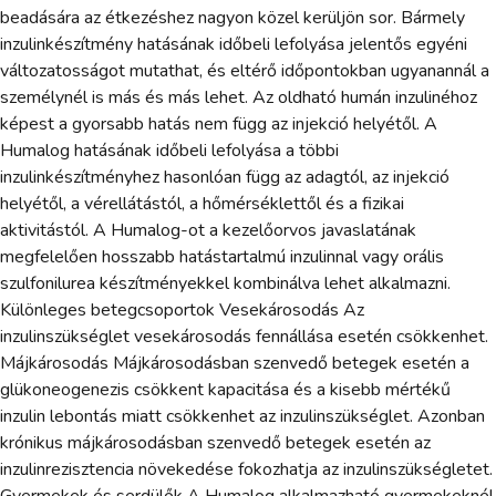
beadására az étkezéshez nagyon közel kerüljön sor. Bármely
inzulinkészítmény hatásának időbeli lefolyása jelentős egyéni
változatosságot mutathat, és eltérő időpontokban ugyanannál a
személynél is más és más lehet. Az oldható humán inzulinéhoz
képest a gyorsabb hatás nem függ az injekció helyétől. A
Humalog hatásának időbeli lefolyása a többi
inzulinkészítményhez hasonlóan függ az adagtól, az injekció
helyétől, a vérellátástól, a hőmérséklettől és a fizikai
aktivitástól. A Humalog-ot a kezelőorvos javaslatának
megfelelően hosszabb hatástartalmú inzulinnal vagy orális
szulfonilurea készítményekkel kombinálva lehet alkalmazni.
Különleges betegcsoportok Vesekárosodás Az
inzulinszükséglet vesekárosodás fennállása esetén csökkenhet.
Májkárosodás Májkárosodásban szenvedő betegek esetén a
glükoneogenezis csökkent kapacitása és a kisebb mértékű
inzulin lebontás miatt csökkenhet az inzulinszükséglet. Azonban
krónikus májkárosodásban szenvedő betegek esetén az
inzulinrezisztencia növekedése fokozhatja az inzulinszükségletet.