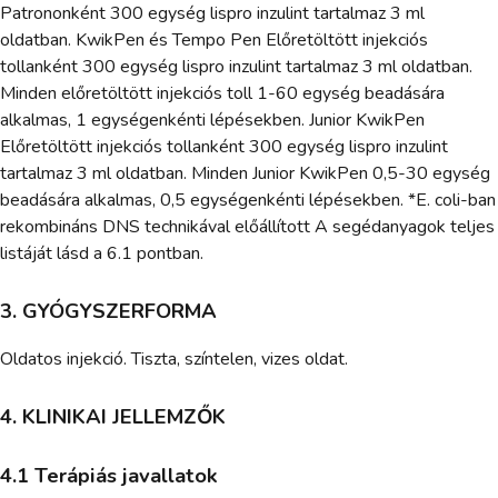
Patrononként 300 egység lispro inzulint tartalmaz 3 ml
oldatban. KwikPen és Tempo Pen Előretöltött injekciós
tollanként 300 egység lispro inzulint tartalmaz 3 ml oldatban.
Minden előretöltött injekciós toll 1-60 egység beadására
alkalmas, 1 egységenkénti lépésekben. Junior KwikPen
Előretöltött injekciós tollanként 300 egység lispro inzulint
tartalmaz 3 ml oldatban. Minden Junior KwikPen 0,5-30 egység
beadására alkalmas, 0,5 egységenkénti lépésekben. *E. coli-ban
rekombináns DNS technikával előállított A segédanyagok teljes
listáját lásd a 6.1 pontban.
3. GYÓGYSZERFORMA
Oldatos injekció. Tiszta, színtelen, vizes oldat.
4. KLINIKAI JELLEMZŐK
4.1 Terápiás javallatok