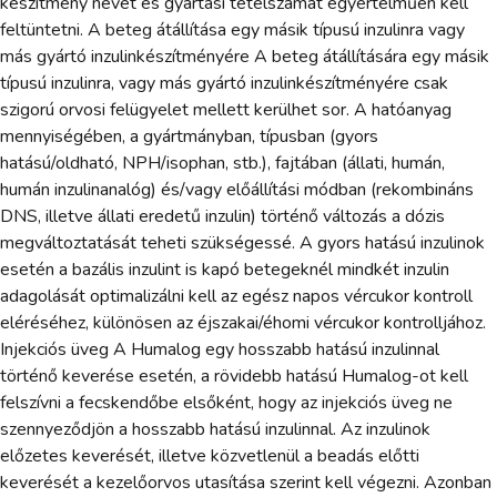
készítmény nevét és gyártási tételszámát egyértelműen kell
feltüntetni. A beteg átállítása egy másik típusú inzulinra vagy
más gyártó inzulinkészítményére A beteg átállítására egy másik
típusú inzulinra, vagy más gyártó inzulinkészítményére csak
szigorú orvosi felügyelet mellett kerülhet sor. A hatóanyag
mennyiségében, a gyártmányban, típusban (gyors
hatású/oldható, NPH/isophan, stb.), fajtában (állati, humán,
humán inzulinanalóg) és/vagy előállítási módban (rekombináns
DNS, illetve állati eredetű inzulin) történő változás a dózis
megváltoztatását teheti szükségessé. A gyors hatású inzulinok
esetén a bazális inzulint is kapó betegeknél mindkét inzulin
adagolását optimalizálni kell az egész napos vércukor kontroll
eléréséhez, különösen az éjszakai/éhomi vércukor kontrolljához.
Injekciós üveg A Humalog egy hosszabb hatású inzulinnal
történő keverése esetén, a rövidebb hatású Humalog-ot kell
felszívni a fecskendőbe elsőként, hogy az injekciós üveg ne
szennyeződjön a hosszabb hatású inzulinnal. Az inzulinok
előzetes keverését, illetve közvetlenül a beadás előtti
keverését a kezelőorvos utasítása szerint kell végezni. Azonban