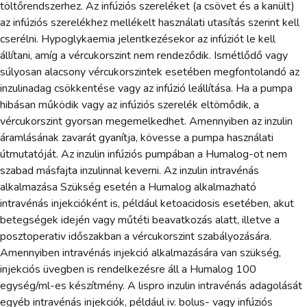
töltőrendszerhez. Az infúziós szereléket (a csövet és a kanült)
az infúziós szerelékhez mellékelt használati utasítás szerint kell
cserélni. Hypoglykaemia jelentkezésekor az infúziót le kell
állítani, amíg a vércukorszint nem rendeződik. Ismétlődő vagy
súlyosan alacsony vércukorszintek esetében megfontolandó az
inzulinadag csökkentése vagy az infúzió leállítása. Ha a pumpa
hibásan működik vagy az infúziós szerelék eltömődik, a
vércukorszint gyorsan megemelkedhet. Amennyiben az inzulin
áramlásának zavarát gyanítja, kövesse a pumpa használati
útmutatóját. Az inzulin infúziós pumpában a Humalog-ot nem
szabad másfajta inzulinnal keverni. Az inzulin intravénás
alkalmazása Szükség esetén a Humalog alkalmazható
intravénás injekcióként is, például ketoacidosis esetében, akut
betegségek idején vagy műtéti beavatkozás alatt, illetve a
posztoperativ időszakban a vércukorszint szabályozására.
Amennyiben intravénás injekció alkalmazására van szükség,
injekciós üvegben is rendelkezésre áll a Humalog 100
egység/ml-es készítmény. A lispro inzulin intravénás adagolását
egyéb intravénás injekciók, például iv. bolus- vagy infúziós