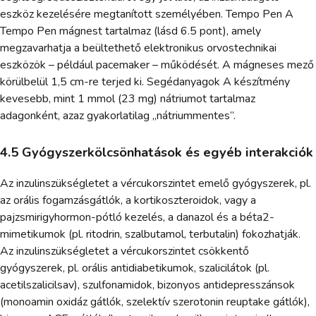
eszköz kezelésére megtanított személyében. Tempo Pen A
Tempo Pen mágnest tartalmaz (lásd 6.5 pont), amely
megzavarhatja a beültethető elektronikus orvostechnikai
eszközök – például pacemaker – működését. A mágneses mező
körülbelül 1,5 cm-re terjed ki. Segédanyagok A készítmény
kevesebb, mint 1 mmol (23 mg) nátriumot tartalmaz
adagonként, azaz gyakorlatilag „nátriummentes”.
4.5 Gyógyszerkölcsönhatások és egyéb interakciók
Az inzulinszükségletet a vércukorszintet emelő gyógyszerek, pl.
az orális fogamzásgátlók, a kortikoszteroidok, vagy a
pajzsmirigyhormon-pótló kezelés, a danazol és a béta2-
mimetikumok (pl. ritodrin, szalbutamol, terbutalin) fokozhatják.
Az inzulinszükségletet a vércukorszintet csökkentő
gyógyszerek, pl. orális antidiabetikumok, szalicilátok (pl.
acetilszalicilsav), szulfonamidok, bizonyos antidepresszánsok
(monoamin oxidáz gátlók, szelektív szerotonin reuptake gátlók),