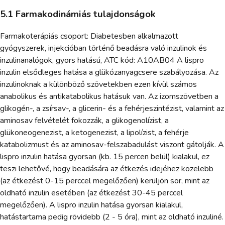
5.1 Farmakodinámiás tulajdonságok
Farmakoterápiás csoport: Diabetesben alkalmazott
gyógyszerek, injekcióban történő beadásra való inzulinok és
inzulinanalógok, gyors hatású, ATC kód: A10AB04 A lispro
inzulin elsődleges hatása a glükózanyagcsere szabályozása. Az
inzulinoknak a különböző szövetekben ezen kívül számos
anabolikus és antikatabolikus hatásuk van. Az izomszövetben a
glikogén-, a zsírsav-, a glicerin- és a fehérjeszintézist, valamint az
aminosav felvételét fokozzák, a glikogenolízist, a
glükoneogenezist, a ketogenezist, a lipolízist, a fehérje
katabolizmust és az aminosav-felszabadulást viszont gátolják. A
lispro inzulin hatása gyorsan (kb. 15 percen belül) kialakul, ez
teszi lehetővé, hogy beadására az étkezés idejéhez közelebb
(az étkezést 0-15 perccel megelőzően) kerüljön sor, mint az
oldható inzulin esetében (az étkezést 30-45 perccel
megelőzően). A lispro inzulin hatása gyorsan kialakul,
hatástartama pedig rövidebb (2 - 5 óra), mint az oldható inzuliné.