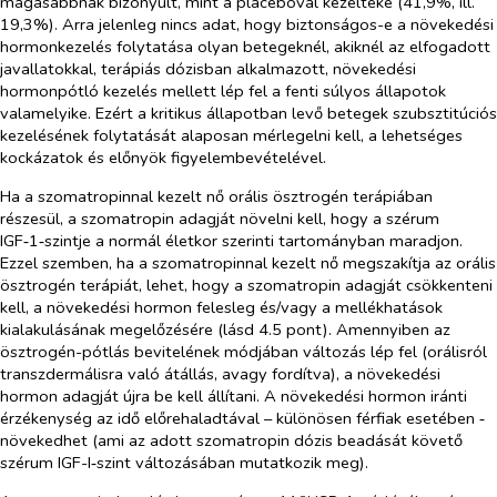
magasabbnak bizonyult, mint a placebóval kezelteké (41,9%, ill.
19,3%). Arra jelenleg nincs adat, hogy biztonságos-e a növekedési
hormonkezelés folytatása olyan betegeknél, akiknél az elfogadott
javallatokkal, terápiás dózisban alkalmazott, növekedési
hormonpótló kezelés mellett lép fel a fenti súlyos állapotok
valamelyike. Ezért a kritikus állapotban levő betegek szubsztitúciós
kezelésének folytatását alaposan mérlegelni kell, a lehetséges
kockázatok és előnyök figyelembevételével.
Ha a szomatropinnal kezelt nő orális ösztrogén terápiában
részesül, a szomatropin adagját növelni kell, hogy a szérum
IGF‑1‑szintje a normál életkor szerinti tartományban maradjon.
Ezzel szemben, ha a szomatropinnal kezelt nő megszakítja az orális
ösztrogén terápiát, lehet, hogy a szomatropin adagját csökkenteni
kell, a növekedési hormon felesleg és/vagy a mellékhatások
kialakulásának megelőzésére (lásd 4.5 pont). Amennyiben az
ösztrogén-pótlás bevitelének módjában változás lép fel (orálisról
transzdermálisra való átállás, avagy fordítva), a növekedési
hormon adagját újra be kell állítani. A növekedési hormon iránti
érzékenység az idő előrehaladtával – különösen férfiak esetében ‑
növekedhet (ami az adott szomatropin dózis beadását követő
szérum IGF-I‑szint változásában mutatkozik meg).