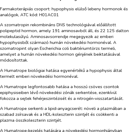
Farmakoterápiás csoport: hypophysis elülső lebeny hormonok és
analógok, ATC kód: H01AC01
A szomatropin rekombináns DNS technológiával előállított
polipeptid hormon, amely 191 aminosavból áll, és 22 125 dalton
molekulasúlyú. Aminosavsorrendje megegyezik az emberi
hypophysisből származó humán növekedési hormonéval. A
szomatropint olyan
Escherichia coli
baktériumtörzs termeli,
amelyet a humán növekedési hormon génjének beiktatásával
módosítottak.
A Humatrope biológiai hatása egyenértékű a hypophysis által
termelt emberi növekedési hormonéval.
A Humatrope legfontosabb hatása a hosszú csöves csontok
epiphysiseiben lévő növekedési zónák serkentése, ezenkívül
fokozza a sejtek fehérjeszintézisét és a nitrogén‑visszatartását.
A Humatrope serkenti a lipid‑anyagcserét: növeli a plazmában a
szabad zsírsavak és a HDL‑koleszterin szintjét és csökkenti a
plazma összkoleszterin szintjét.
A Humatrope‑kezelés hatására a növekedési hormonhiányban