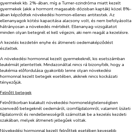
gyermekek kb. 2%-ában, míg a Turner‑szindróma miatt kezelt
gyermekek (akik a hormont magasabb dózisban kapták) közel 8%-
ában képződtek növekedési hormon‑ellenes antitestek. Az
ellenanyagok kötési kapacitása alacsony volt, és nem befolyásolta
hátrányosan a növekedés mértékét. Ellenanyag-vizsgálatot
minden olyan betegnél el kell végezni, aki nem reagál a kezelésre.
A kezelés kezdetén enyhe és átmeneti oedemaképződést
észleltek.
A növekedési hormonnal kezelt gyermekeknél, kis esetszámban
leukémiát jelentettek. Mindazonáltal nincs rá bizonyíték, hogy a
leukémia előfordulása gyakoribb lenne olyan növekedési
hormonnal kezelt betegek esetében, akiknek nincs kockázati
tényezőjük.
Felnőtt betegek
Felnőttkorban kialakult növekedési hormonelégtelenségben
szenvedő betegeknél oedemáról, izomfájdalomról, valamint ízületi
fájdalomról és rendellenességről számoltak be a kezelés kezdeti
szakában, melyek átmeneti jellegűek voltak.
Növekedési hormonnal kezelt felnőttek esetében kevesebb