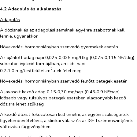
4.2 Adagolás és alkalmazás
Adagolás
A dózisnak és az adagolási sémának egyénre szabottnak kell
lennie, ugyanakkor:
Növekedési hormonhiányban szenvedő gyermekek esetén
Az ajánlott adag napi 0,025‑0,035 mg/ttkg (0,075‑0,115 NE/ttkg),
subcutan injekció formájában, ami kb. napi
2
0,7‑1,0 mg/testfelület‑m
‑nek felel meg.
Növekedési hormonhiányban szenvedő felnőtt betegek esetén
A javasolt kezdő adag 0,15‑0,30 mg/nap (0,45‑0,9 NE/nap).
Idősebb vagy túlsúlyos betegek esetében alacsonyabb kezdő
dózisra lehet szükség.
A kezdő dózist fokozatosan kell emelni, az egyéni szükségletek
figyelembevételével, a klinikai válasz és az IGF-I szérumszintjének
változása függvényében.