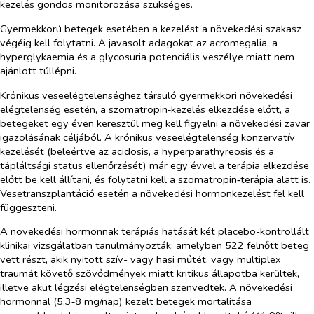
kezelés gondos monitorozása szükséges.
Gyermekkorú betegek esetében a kezelést a növekedési szakasz
végéig kell folytatni. A javasolt adagokat az acromegalia, a
hyperglykaemia és a glycosuria potenciális veszélye miatt nem
ajánlott túllépni.
Krónikus veseelégtelenséghez társuló gyermekkori növekedési
elégtelenség esetén, a szomatropin‑kezelés elkezdése előtt, a
betegeket egy éven keresztül meg kell figyelni a növekedési zavar
igazolásának céljából. A krónikus veseelégtelenség konzervatív
kezelését (beleértve az acidosis, a hyperparathyreosis és a
tápláltsági status ellenőrzését) már egy évvel a terápia elkezdése
előtt be kell állítani, és folytatni kell a szomatropin‑terápia alatt is.
Vesetranszplantáció esetén a növekedési hormonkezelést fel kell
függeszteni.
A növekedési hormonnak terápiás hatását két placebo-kontrollált
klinikai vizsgálatban tanulmányozták, amelyben 522 felnőtt beteg
vett részt, akik nyitott szív- vagy hasi műtét, vagy multiplex
traumát követő szövődmények miatt kritikus állapotba kerültek,
illetve akut légzési elégtelenségben szenvedtek. A növekedési
hormonnal (5,3‑8 mg/nap) kezelt betegek mortalitása