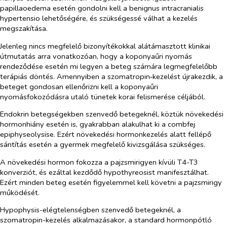
papillaoedema esetén gondolni kell a benignus intracranialis
hypertensio lehetőségére, és szükségessé válhat a kezelés
megszakítása.
Jelenleg nincs megfelelő bizonyítékokkal alátámasztott klinikai
útmutatás arra vonatkozóan, hogy a koponyaűri nyomás
rendeződése esetén mi legyen a beteg számára legmegfelelőbb
terápiás döntés. Amennyiben a szomatropin‑kezelést újrakezdik, a
beteget gondosan ellenőrizni kell a koponyaűri
nyomásfokozódásra utaló tünetek korai felismerése céljából.
Endokrin betegségekben szenvedő betegeknél, köztük növekedési
hormonhiány esetén is, gyakrabban alakulhat ki a combfej
epiphyseolysise. Ezért növekedési hormonkezelés alatt fellépő
sántítás esetén a gyermek megfelelő kivizsgálása szükséges.
A növekedési hormon fokozza a pajzsmirigyen kívüli T4-T3
konverziót, és ezáltal kezdődő hypothyreosist manifesztálhat.
Ezért minden beteg esetén figyelemmel kell követni a pajzsmirigy
működését.
Hypophysis-elégtelenségben szenvedő betegeknél, a
szomatropin-kezelés alkalmazásakor, a standard hormonpótló