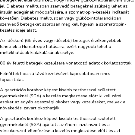
jel. Diabetes mellitusban szenvedő betegeknél szükség lehet az
inzulin adagjának módosítására, a szomatropin-kezelés indítását
követően. Diabetes mellitusban vagy glükóz‑intoleranciában
szenvedő betegeket szorosan meg kell figyelni a szomatropin-
kezelés ideje alatt.
Az időskorú (65 éves vagy idősebb) betegek érzékenyebbek
lehetnek a Humatrope hatásaira, ezért nagyobb lehet a
mellékhatások kialakulásának esélye.
80 év feletti betegek kezelésére vonatkozó adatok korlátozottak.
Felnőttek hosszú távú kezelésével kapcsolatosan nincs
tapasztalat.
A gesztációs korához képest kisebb testhosszal született
gyermekeknél (SGA) a kezelés megkezdése előtt ki kell zárni
azokat az egyéb egészségi okokat vagy kezeléseket, melyek a
növekedési zavart okozhatják.
A gesztációs korához képest kisebb testhosszal született
gyermekeknél (SGA) ajánlott az éhomi inzulinszint és a
vércukorszint ellenőrzése a kezelés megkezdése előtt és azt