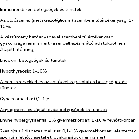
Immunrendszeri betegségek és tünetek
Az oldószerrel (metakrezol/glicerin) szembeni túlérzékenység: 1-
10%.
A készítmény hatóanyagával szembeni túlérzékenység:
gyakorisága nem ismert (a rendelkezésre álló adatokból nem
állapítható meg).
Endokrin betegségek és tünetek
Hypothyreosis: 1-10%
A nemi szervekkel és az emlőkkel kapcsolatos betegségek és
tünetek
Gynaecomastia: 0,1-1%
Anyagcsere- és táplálkozási betegségek és tünetek
Enyhe hyperglykaemia: 1% gyermekkorban; 1-10% felnőttkorban
2-es típusú diabetes mellitus: 0,1-1% gyermekkorban; jelentettek
spontán felnőtt eseteket, gyakoriságuk nem ismert