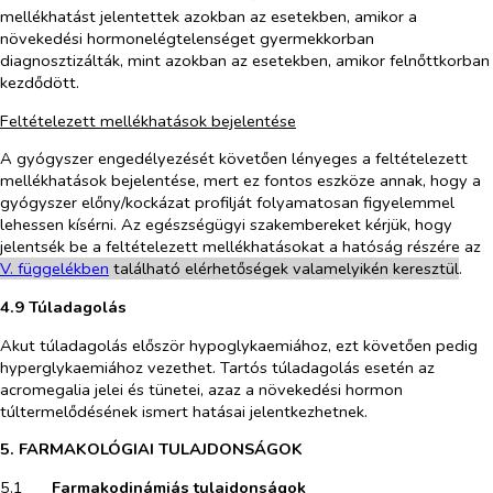
mellékhatást jelentettek azokban az esetekben, amikor a
növekedési hormonelégtelenséget gyermekkorban
diagnosztizálták, mint azokban az esetekben, amikor felnőttkorban
kezdődött.
Feltételezett mellékhatások bejelentése
A gyógyszer engedélyezését követően lényeges a feltételezett
mellékhatások bejelentése, mert ez fontos eszköze annak, hogy a
gyógyszer előny/kockázat profilját folyamatosan figyelemmel
lehessen kísérni. Az egészségügyi szakembereket kérjük, hogy
jelentsék be a feltételezett mellékhatásokat a hatóság részére az
V. függelékben
található elérhetőségek valamelyikén keresztül
.
4.9 Túladagolás
Akut túladagolás először hypoglykaemiához, ezt követően pedig
hyperglykaemiához vezethet. Tartós túladagolás esetén az
acromegalia jelei és tünetei, azaz a növekedési hormon
túltermelődésének ismert hatásai jelentkezhetnek.
5. FARMAKOLÓGIAI TULAJDONSÁGOK
5.1​
Farmakodinámiás tulajdonságok