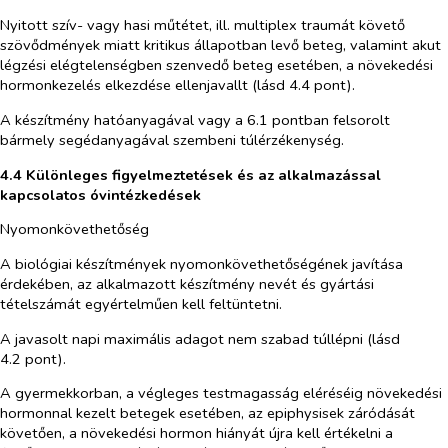
Nyitott szív- vagy hasi műtétet, ill. multiplex traumát követő
szövődmények miatt kritikus állapotban levő beteg, valamint akut
légzési elégtelenségben szenvedő beteg esetében, a növekedési
hormonkezelés elkezdése ellenjavallt (lásd 4.4 pont).
A készítmény hatóanyagával vagy a 6.1 pontban felsorolt
bármely segédanyagával szembeni túlérzékenység.
4.4 Különleges figyelmeztetések és az alkalmazással
kapcsolatos óvintézkedések
Nyomonkövethetőség
A biológiai készítmények nyomonkövethetőségének javítása
érdekében, az alkalmazott készítmény nevét és gyártási
tételszámát egyértelműen kell feltüntetni.
A javasolt napi maximális adagot nem szabad túllépni (lásd
4.2 pont).
A gyermekkorban, a végleges testmagasság eléréséig növekedési
hormonnal kezelt betegek esetében, az epiphysisek záródását
követően, a növekedési hormon hiányát újra kell értékelni a