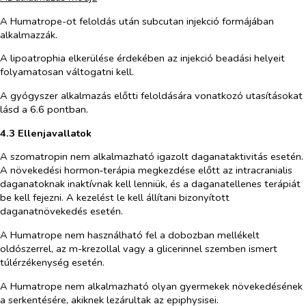
A Humatrope-ot feloldás után subcutan injekció formájában
alkalmazzák.
A lipoatrophia elkerülése érdekében az injekció beadási helyeit
folyamatosan váltogatni kell.
A gyógyszer alkalmazás előtti feloldására vonatkozó utasításokat
lásd a 6.6 pontban.
4.3 Ellenjavallatok
A szomatropin nem alkalmazható igazolt daganataktivitás esetén.
A növekedési hormon‑terápia megkezdése előtt az intracranialis
daganatoknak inaktívnak kell lenniük, és a daganatellenes terápiát
be kell fejezni. A kezelést le kell állítani bizonyított
daganatnövekedés esetén.
A Humatrope nem használható fel a dobozban mellékelt
oldószerrel, az m-krezollal vagy a glicerinnel szemben ismert
túlérzékenység esetén.
A Humatrope nem alkalmazható olyan gyermekek növekedésének
a serkentésére, akiknek lezárultak az epiphysisei.