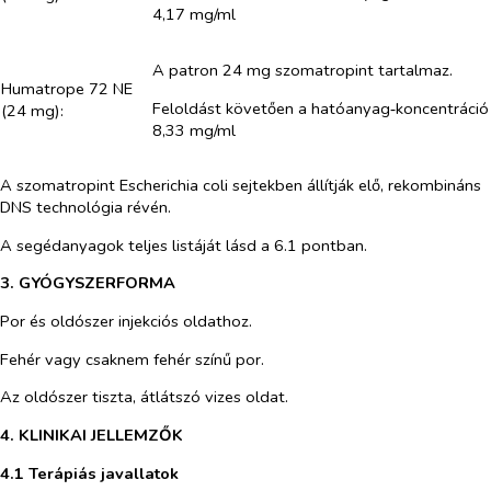
4,17 mg/ml
A patron 24 mg szomatropint tartalmaz.
Humatrope 72 NE
Feloldást követően a hatóanyag‑koncentráció
(24 mg):
8,33 mg/ml
A szomatropint
Escherichia coli
sejtekben állítják elő, rekombináns
DNS technológia révén.
A segédanyagok teljes listáját lásd a 6.1 pontban.
3. GYÓGYSZERFORMA
Por és oldószer injekciós oldathoz.
Fehér vagy csaknem fehér színű por.
Az oldószer tiszta, átlátszó vizes oldat.
4. KLINIKAI JELLEMZŐK
4.1 Terápiás javallatok