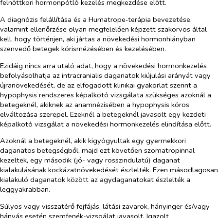
felnőttkori hormonpótló kezelés megkezdése előtt.
A diagnózis felállítása és a Humatrope‑terápia bevezetése,
valamint ellenőrzése olyan megfelelően képzett szakorvos által
kell, hogy történjen, aki jártas a növekedési hormonhiányban
szenvedő betegek kórismézésében és kezelésében.
Ezidáig nincs arra utaló adat, hogy a növekedési hormonkezelés
befolyásolhatja az intracranialis daganatok kiújulási arányát vagy
újranövekedését, de az elfogadott klinikai gyakorlat szerint a
hypophysis rendszeres képalkotó vizsgálata szükséges azoknál a
betegeknél, akiknek az anamnézisében a hypophysis kóros
elváltozása szerepel. Ezeknél a betegeknél javasolt egy kezdeti
képalkotó vizsgálat a növekedési hormonkezelés elindítása előtt.
Azoknál a betegeknél, akik kigyógyultak egy gyermekkori
daganatos betegségből, majd ezt követően szomatropinnal
kezeltek, egy második (jó- vagy rosszindulatú) daganat
kialakulásának kockázatnövekedését észlelték. Ezen másodlagosan
kialakuló daganatok között az agydaganatokat észlelték a
leggyakrabban.
Súlyos vagy visszatérő fejfájás, látási zavarok, hányinger és/vagy
hányás esetén szemfenék-vizsgálat javasolt. Igazolt