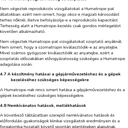
Nem végeztek reprodukciós vizsgálatokat a Humatrope-pal
állatokban, ezért nem ismert, hogy okoz-e magzati károsodást
terhes nőknél, illetve befolyásolja-e a reprodukciós kapacitást.
Terhesség alatt a Humatrope-kezelés csak gondos mérlegelést
követően alkalmazható.
Nem végeztek Humatrope-pal vizsgálatokat szoptató anyáknál.
Nem ismert, hogy a szomatropin kiválasztódik-e az anyatejbe.
Mivel számos gyógyszer kiválasztódik az anyatejbe, ezért a
szoptatás időszakában elővigyázatosság szükséges a Humatrope
adagolása során.
4.7 A készítmény hatásai a gépjárművezetéshez és a gépek
kezeléséhez szükséges képességekre
A Humatrope-nak nincs ismert hatása a gépjárművezetéshez és a
gépek kezeléséhez
szükséges képességekre.
4.8 Nemkívánatos hatások, mellékhatások
A következő táblázatban szereplő nemkívánatos hatások és
előfordulási gyakoriságok klinikai vizsgálatok eredményein és a
forgalomba hozatalt követő spontán jelentéseken alapulnak.