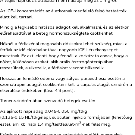
A teljes napi dózis általában nem haladja meg az 1 mg-ot.
Az IGF-I koncentrációt az életkornak megfelelő felső határérték
alatt kell tartani.
Mindig a legkisebb hatásos adagot kell alkalmazni, és az életkor
előrehaladtával a beteg hormonszükséglete csökkenhet.
Nőknél a férfiakénál magasabb dózisokra lehet szükség, mivel a
férfiak az idő előrehaladtával nagyobb IGF-I érzékenységet
mutatnak. Ez azt jelenti, hogy fennáll a kockázata annak, hogy a
nőket, különösen azokat, akik orális ösztrogénterápiában
részesülnek, alulkezelik, a férfiakat viszont túlkezelik.
Hosszasan fennálló ödéma vagy súlyos paraesthesia esetén a
szomatropin adagját csökkenteni kell, a carpalis alagút szindróma
elkerülése érdekében (lásd 4.8 pont).
Turner‑szindrómában szenvedő betegek esetén
Az ajánlott napi adag 0,045‑0,050 mg/ttkg
(0,135‑0,15 NE/ttkg/nap), subcutan injekció formájában (lehetőleg
2
este), ami kb. napi 1,4 mg/testfelület‑m
-nek felel meg.
Krónikus veseelégtelenségben, pubertáskor előtti gyermekek