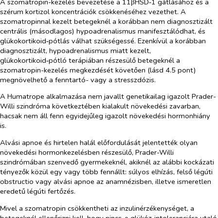
A szomatropin-kezelés bevezetése a 11βHSD‑1 gátlásához és a
szérum kortizol koncentrációk csökkenéséhez vezethet. A
szomatropinnal kezelt betegeknél a korábban nem diagnosztizált
centrális (másodlagos) hypoadrenalismus manifesztálódhat, és
glükokortikoid‑pótlás válhat szükségessé. Ezenkívül a korábban
diagnosztizált, hypoadrenalismus miatt kezelt,
glükokortikoid‑pótló terápiában részesülő betegeknél a
szomatropin-kezelés megkezdését követően (lásd 4.5 pont)
megnövelhető a fenntartó- vagy a stresszdózis.
A Humatrope alkalmazása nem javallt genetikailag igazolt Prader-
Willi szindróma következtében kialakult növekedési zavarban,
hacsak nem áll fenn egyidejűleg igazolt növekedési hormonhiány
is.
Alvási apnoe és hirtelen halál előfordulását jelentették olyan
növekedési hormonkezelésben részesülő, Prader-Willi
szindrómában szenvedő gyermekeknél, akiknél az alábbi kockázati
tényezők közül egy vagy több fennállt: súlyos elhízás, felső légúti
obstructio vagy alvási apnoe az anamnézisben, illetve ismeretlen
eredetű légúti fertőzés.
Mivel a szomatropin csökkentheti az inzulinérzékenységet, a
betegeknél ellenőrizni kell, hogy nincs-e glükóz‑intoleranciára utaló