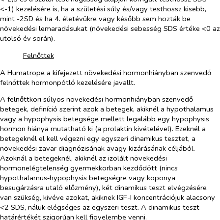
<-1) kezelésére is, ha a születési súly és/vagy testhossz kisebb,
mint -2SD és ha 4. életévükre vagy később sem hozták be
növekedési lemaradásukat (növekedési sebesség
SDS értéke <0 az
utolsó év során).
​
Felnőttek
A Humatrope a kifejezett növekedési hormonhiányban szenvedő
felnőttek hormonpótló kezelésére javallt.
A felnőttkori súlyos növekedési hormonhiányban szenvedő
betegek, definíció szerint azok a betegek, akiknél a hypothalamus
vagy a hypophysis betegsége mellett legalább egy hypophysis
hormon hiánya mutatható ki (a prolaktin kivételével). Ezeknél a
betegeknél el kell végezni egy egyszeri dinamikus tesztet, a
növekedési zavar diagnózisának avagy kizárásának céljából.
Azoknál a betegeknél, akiknél az izolált növekedési
hormonelégtelenség gyermekkorban kezdődött (nincs
hypothalamus‑hypophysis betegségre vagy koponya
besugárzásra utaló előzmény), két dinamikus teszt elvégzésére
van szükség, kivéve azokat, akiknek IGF-I koncentrációjuk alacsony
<2 SDS, náluk elégséges az egyszeri teszt.
A dinamikus teszt
határértékét szigorúan kell figyelembe venni.