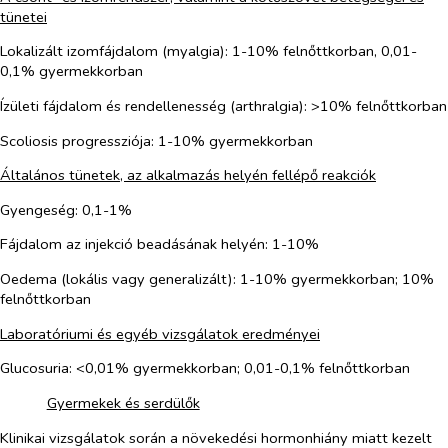
tünetei
Lokalizált izomfájdalom (myalgia): 1-10% felnőttkorban, 0,01-
0,1% gyermekkorban
Ízületi fájdalom és rendellenesség (arthralgia): >10% felnőttkorban
Scoliosis progressziója: 1-10% gyermekkorban
Általános tünetek, az alkalmazás helyén fellépő reakciók
Gyengeség: 0,1-1%
Fájdalom az injekció beadásának helyén: 1-10%
Oedema (lokális vagy generalizált): 1-10% gyermekkorban; 10%
felnőttkorban
Laboratóriumi és egyéb vizsgálatok eredményei
Glucosuria: <0,01% gyermekkorban; 0,01-0,1% felnőttkorban
​
Gyermekek és serdülők
Klinikai vizsgálatok során a növekedési hormonhiány miatt kezelt