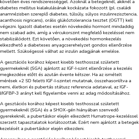
követően éves rendszerességgel. Azoknál a betegeknél, akiknél a
diabetes mellitus kialakulásának kockázata fokozott (pl. családi
anamnézisben szereplő diabetes, túlsúly, súlyos inzulinrezisztencia,
acanthosis nigricans), orális glükóztolerancia tesztet (OGTT) kell
végezni. Igazolt diabetes esetén növekedési hormont mindaddig
nem szabad adni, amíg a vércukorszint megfelelő kezeléssel nem
stabilizálódott.
Ezt követően, a növekedési hormonkezelés
elkezdhető a diabeteses anyagcsere
helyzet
gondos ellenőrzése
mellett. Szükségessé válhat az inzulin adagjának emelése.
A gesztációs korához képest kisebb testhosszal született
gyermekeknél (SGA) ajánlott az IGF-I‑szint ellenőrzése a kezelés
megkezdése előtt és azután évente kétszer. Ha az ismételt
mérések +2 SD feletti IGF-I‑szintet mutatnak, összehasonlítva a
nemi, életkori és pubertás státusz referencia adataival, az IGF-
I/IGFBP‑3 arányt kell figyelembe venni az adag módosításához.
A gesztációs korához képest kisebb testhosszal született
gyermekeknél (SGA) és a SHOX-gén hiányában szenvedő
gyerekeknél, a pubertáskor elején elkezdett Humatrope-kezeléssel
szerzett tapasztalatok korlátozottak. Ezért nem ajánlott a betegek
kezelését a pubertáskor elején elkezdeni.