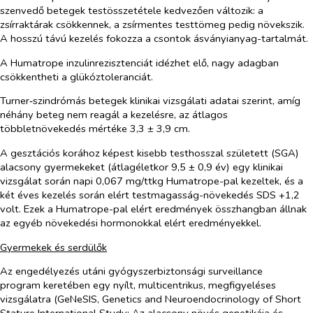
szenvedő betegek testösszetétele kedvezően változik: a
zsírraktárak csökkennek, a zsírmentes testtömeg pedig növekszik.
A hosszú távú kezelés fokozza a csontok ásványianyag-tartalmát.
A Humatrope inzulinrezisztenciát idézhet elő, nagy adagban
csökkentheti a glükóztoleranciát.
Turner‑szindrómás betegek klinikai vizsgálati adatai szerint, amíg
néhány beteg nem reagál a kezelésre, az átlagos
többletnövekedés mértéke 3,3 ± 3,9 cm.
A gesztációs korához képest kisebb testhosszal született (SGA)
alacsony gyermekeket (átlagéletkor 9,5 ± 0,9 év) egy klinikai
vizsgálat során napi 0,067 mg/ttkg Humatrope-pal kezeltek, és a
két éves kezelés során elért testmagasság-növekedés SDS +1,2
volt. Ezek a Humatrope-pal elért eredmények összhangban állnak
az egyéb növekedési hormonokkal elért eredményekkel.
Gyermekek és serdülők
Az engedélyezés utáni gyógyszerbiztonsági surveillance
program keretében egy nyílt, multicentrikus, megfigyeléses
vizsgálatra (GeNeSIS, Genetics and Neuroendocrinology of Short