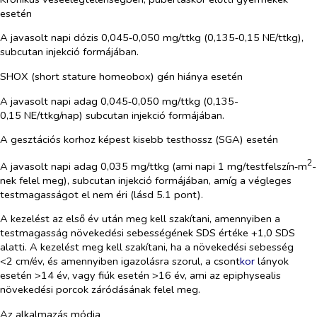
esetén
A javasolt napi dózis 0,045‑0,050 mg/ttkg (0,135‑0,15 NE/ttkg),
subcutan injekció formájában.
SHOX (short stature homeobox) gén hiánya esetén
A javasolt napi adag 0,045‑0,050 mg/ttkg (0,135-
0,15 NE/ttkg/nap) subcutan injekció formájában.
A gesztációs korhoz képest kisebb testhossz (SGA) esetén
2
A javasolt napi adag 0,035 mg/ttkg (ami napi 1 mg/testfelszín‑m
-
nek felel meg), subcutan injekció formájában, amíg a végleges
testmagasságot el nem éri (lásd 5.1 pont).
A kezelést az első év után meg kell szakítani, amennyiben a
testmagasság növekedési sebességének SDS értéke +1,0 SDS
alatti. A kezelést meg kell szakítani, ha a növekedési sebesség
<2 cm/év, és amennyiben igazolásra szorul, a csont
kor
lányok
esetén >14 év, vagy fiúk esetén >16 év, ami az epiphysealis
növekedési porcok záródásának felel meg.
Az alkalmazás módja