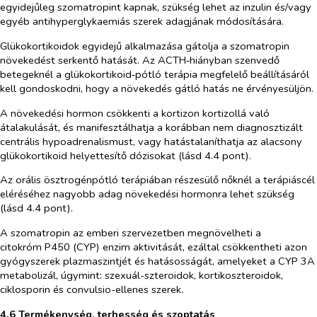
egyidejűleg szomatropint kapnak, szükség lehet az inzulin és/vagy
egyéb antihyperglykaemiás szerek adagjának módosítására.
Glükokortikoidok egyidejű alkalmazása gátolja a szomatropin
növekedést serkentő hatását. Az ACTH‑hiányban szenvedő
betegeknél a glükokortikoid‑pótló terápia megfelelő beállításáról
kell gondoskodni, hogy a növekedés gátló hatás ne érvényesüljön.
A növekedési hormon csökkenti a kortizon kortizollá való
átalakulását, és manifesztálhatja a korábban nem diagnosztizált
centrális hypoadrenalismust, vagy hatástalaníthatja az alacsony
glükokortikoid helyettesítő dózisokat (lásd 4.4 pont).
Az orális ösztrogénpótló terápiában részesülő nőknél a terápiáscél
eléréséhez nagyobb adag növekedési hormonra lehet szükség
(lásd 4.4 pont).
A szomatropin az emberi szervezetben megnövelheti a
citokróm P450 (CYP) enzim aktivitását, ezáltal csökkentheti azon
gyógyszerek plazmaszintjét és hatásosságát, amelyeket a CYP 3A
metabolizál, úgymint: szexuál-szteroidok, kortikoszteroidok,
ciklosporin és convulsio-ellenes szerek.
4.6 Termékenység, terhesség és szoptatás