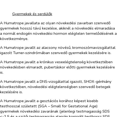
​
​
Gyermekek és serdülők
A Humatrope javallata az olyan növekedési zavarban szenvedő
gyermekek hosszú távú kezelése, akiknél a növekedés elmaradása
a normál endogén növekedési hormon elégtelen termelődésének a
következménye.
A Humatrope javallt az alacsony növésű, kromoszómavizsgálattal
igazolt Turner‑szindrómában szenvedő gyermekek kezelésére is.
A Humatrope javallt a krónikus veseelégtelenség következtében
növekedésben elmaradt, pubertáskor előtti gyermekek kezelésére
is.
A Humatrope javallt a DNS‑vizsgálattal igazolt, SHOX-génhiány
következtében, növekedési elégtelenségben szenvedő betegek
kezelésére is.
A Humatrope javallt a gesztációs korához képest kisebb
testhosszal született (SGA – Small for Gestational Age)
gyermekek növekedési zavarának (jelenlegi testmagasság SDS
<-2,5 és a szülői testmagasság alapján korrigált testhossz SDS