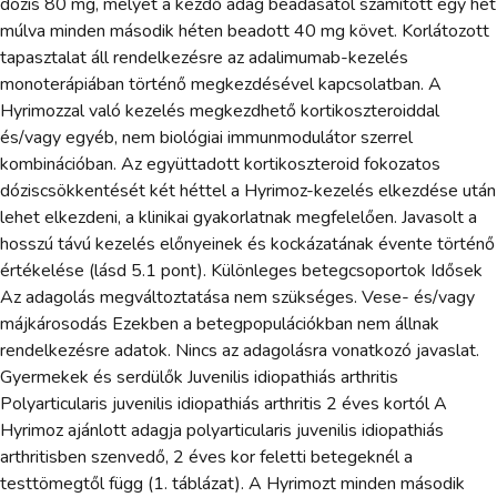
dózis 80 mg, melyet a kezdő adag beadásától számított egy hét
múlva minden második héten beadott 40 mg követ. Korlátozott
tapasztalat áll rendelkezésre az adalimumab-kezelés
monoterápiában történő megkezdésével kapcsolatban. A
Hyrimozzal való kezelés megkezdhető kortikoszteroiddal
és/vagy egyéb, nem biológiai immunmodulátor szerrel
kombinációban. Az együttadott kortikoszteroid fokozatos
dóziscsökkentését két héttel a Hyrimoz-kezelés elkezdése után
lehet elkezdeni, a klinikai gyakorlatnak megfelelően. Javasolt a
hosszú távú kezelés előnyeinek és kockázatának évente történő
értékelése (lásd 5.1 pont). Különleges betegcsoportok Idősek
Az adagolás megváltoztatása nem szükséges. Vese- és/vagy
májkárosodás Ezekben a betegpopulációkban nem állnak
rendelkezésre adatok. Nincs az adagolásra vonatkozó javaslat.
Gyermekek és serdülők Juvenilis idiopathiás arthritis
Polyarticularis juvenilis idiopathiás arthritis 2 éves kortól A
Hyrimoz ajánlott adagja polyarticularis juvenilis idiopathiás
arthritisben szenvedő, 2 éves kor feletti betegeknél a
testtömegtől függ (1. táblázat). A Hyrimozt minden második