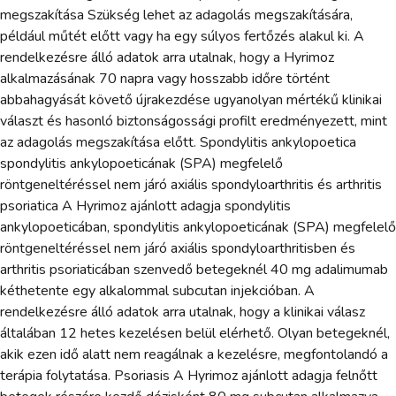
megszakítása Szükség lehet az adagolás megszakítására,
például műtét előtt vagy ha egy súlyos fertőzés alakul ki. A
rendelkezésre álló adatok arra utalnak, hogy a Hyrimoz
alkalmazásának 70 napra vagy hosszabb időre történt
abbahagyását követő újrakezdése ugyanolyan mértékű klinikai
választ és hasonló biztonságossági profilt eredményezett, mint
az adagolás megszakítása előtt. Spondylitis ankylopoetica
spondylitis ankylopoeticának (SPA) megfelelő
röntgeneltéréssel nem járó axiális spondyloarthritis és arthritis
psoriatica A Hyrimoz ajánlott adagja spondylitis
ankylopoeticában, spondylitis ankylopoeticának (SPA) megfelelő
röntgeneltéréssel nem járó axiális spondyloarthritisben és
arthritis psoriaticában szenvedő betegeknél 40 mg adalimumab
kéthetente egy alkalommal subcutan injekcióban. A
rendelkezésre álló adatok arra utalnak, hogy a klinikai válasz
általában 12 hetes kezelésen belül elérhető. Olyan betegeknél,
akik ezen idő alatt nem reagálnak a kezelésre, megfontolandó a
terápia folytatása. Psoriasis A Hyrimoz ajánlott adagja felnőtt