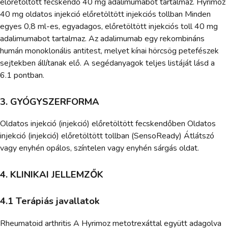
előretöltött fecskendő 40 mg adalimumabot tartalmaz. Hyrimoz
40 mg oldatos injekció előretöltött injekciós tollban Minden
egyes 0,8 ml-es, egyadagos, előretöltött injekciós toll 40 mg
adalimumabot tartalmaz. Az adalimumab egy rekombináns
humán monoklonális antitest, melyet kínai hörcsög petefészek
sejtekben állítanak elő. A segédanyagok teljes listáját lásd a
6.1 pontban.
3. GYÓGYSZERFORMA
Oldatos injekció (injekció) előretöltött fecskendőben Oldatos
injekció (injekció) előretöltött tollban (SensoReady) Átlátszó
vagy enyhén opálos, színtelen vagy enyhén sárgás oldat.
4. KLINIKAI JELLEMZŐK
4.1 Terápiás javallatok
Rheumatoid arthritis A Hyrimoz metotrexáttal együtt adagolva