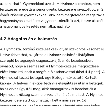
alkalmazható. Gyermekkori uveitis A Hyrimoz a krónikus, nem
fertőzéses eredetű anterior uveitis kezelésére javallott olyan 2
évnél idősebb gyermekeknél, akik nem megfelelően reagáltak a
hagyományos kezelésre vagy nem tolerálták azt, illetve akiknél
a hagyományos kezelés nem alkalmazható.
4.2 Adagolás és alkalmazás
A Hyrimozzal történő kezelést csak olyan szakorvos kezdhet el,
illetve folytathat, aki jártas a Hyrimoz indikációs listájában
szereplő betegségek diagnosztikájában és kezelésében.
Javasolt, hogy a szemészek a Hyrimoz-kezelés megkezdése
előtt konzultáljanak a megfelelő szakorvossal (lásd 4.4 pont). A
Hyrimozzal kezelt betegek egy Betegemlékeztető Kártyát
kapnak. A helyes injekciós technika elsajátítása után a betegek,
ha az orvos úgy ítéli meg, akár önmaguknak is beadhatják a
Hyrimozt, szükség szerinti orvosi ellenőrzés mellett. A Hyrimoz-
kezelés ideje alatt optimalizálni kell a más szerek (pl.
kortikoszteroidok és/vagy immunmodulánsok) alkalmazásával