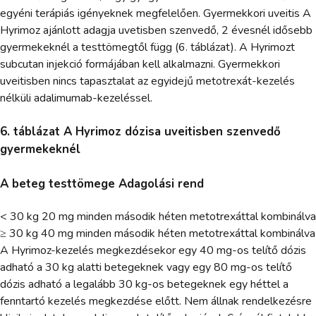
egyéni terápiás igényeknek megfelelően. Gyermekkori uveitis A
Hyrimoz ajánlott adagja uvetisben szenvedő, 2 évesnél idősebb
gyermekeknél a testtömegtől függ (6. táblázat). A Hyrimozt
subcutan injekció formájában kell alkalmazni. Gyermekkori
uveitisben nincs tapasztalat az egyidejű metotrexát-kezelés
nélküli adalimumab-kezeléssel.
6. táblázat A Hyrimoz dózisa uveitisben szenvedő
gyermekeknél
A beteg testtömege Adagolási rend
< 30 kg 20 mg minden második héten metotrexáttal kombinálva
≥ 30 kg 40 mg minden második héten metotrexáttal kombinálva
A Hyrimoz-kezelés megkezdésekor egy 40 mg-os telítő dózis
adható a 30 kg alatti betegeknek vagy egy 80 mg-os telítő
dózis adható a legalább 30 kg-os betegeknek egy héttel a
fenntartó kezelés megkezdése előtt. Nem állnak rendelkezésre