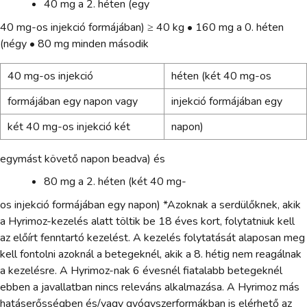
40 mg a 2. héten (egy
40 mg-os injekció formájában) ≥ 40 kg • 160 mg a 0. héten
(négy • 80 mg minden második
40 mg-os injekció
héten (két 40 mg-os
formájában egy napon vagy
injekció formájában egy
két 40 mg-os injekció két
napon)
egymást követő napon beadva) és
80 mg a 2. héten (két 40 mg-
os injekció formájában egy napon) *Azoknak a serdülőknek, akik
a Hyrimoz-kezelés alatt töltik be 18 éves kort, folytatniuk kell
az előírt fenntartó kezelést. A kezelés folytatását alaposan meg
kell fontolni azoknál a betegeknél, akik a 8. hétig nem reagálnak
a kezelésre. A Hyrimoz-nak 6 évesnél fiatalabb betegeknél
ebben a javallatban nincs releváns alkalmazása. A Hyrimoz más
hatáserősségben és/vagy gyógyszerformákban is elérhető az