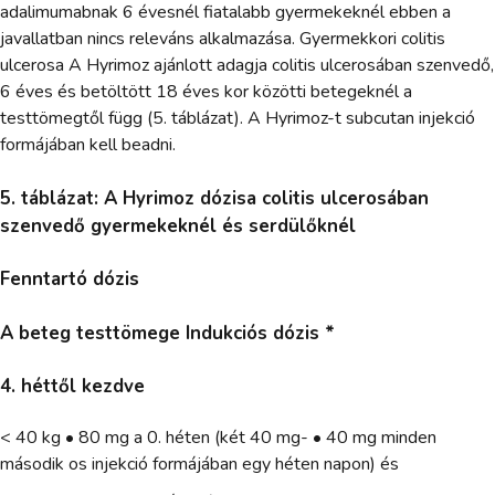
adalimumabnak 6 évesnél fiatalabb gyermekeknél ebben a
javallatban nincs releváns alkalmazása. Gyermekkori colitis
ulcerosa A Hyrimoz ajánlott adagja colitis ulcerosában szenvedő,
6 éves és betöltött 18 éves kor közötti betegeknél a
testtömegtől függ (5. táblázat). A Hyrimoz-t subcutan injekció
formájában kell beadni.
5. táblázat: A Hyrimoz dózisa colitis ulcerosában
szenvedő gyermekeknél és serdülőknél
Fenntartó dózis
A beteg testtömege Indukciós dózis *
4. héttől kezdve
< 40 kg • 80 mg a 0. héten (két 40 mg- • 40 mg minden
második os injekció formájában egy héten napon) és