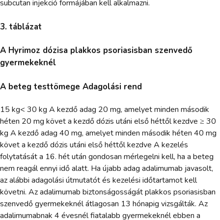
subcutan injekció formájában kell alkalmazni.
3. táblázat
A Hyrimoz dózisa plakkos psoriasisban szenvedő
gyermekeknél
A beteg testtömege Adagolási rend
15 kg< 30 kg A kezdő adag 20 mg, amelyet minden második
héten 20 mg követ a kezdő dózis utáni első héttől kezdve ≥ 30
kg A kezdő adag 40 mg, amelyet minden második héten 40 mg
követ a kezdő dózis utáni első héttől kezdve A kezelés
folytatását a 16. hét után gondosan mérlegelni kell, ha a beteg
nem reagál ennyi idő alatt. Ha újabb adag adalimumab javasolt,
az alábbi adagolási útmutatót és kezelési időtartamot kell
követni. Az adalimumab biztonságosságát plakkos psoriasisban
szenvedő gyermekeknél átlagosan 13 hónapig vizsgálták. Az
adalimumabnak 4 évesnél fiatalabb gyermekeknél ebben a