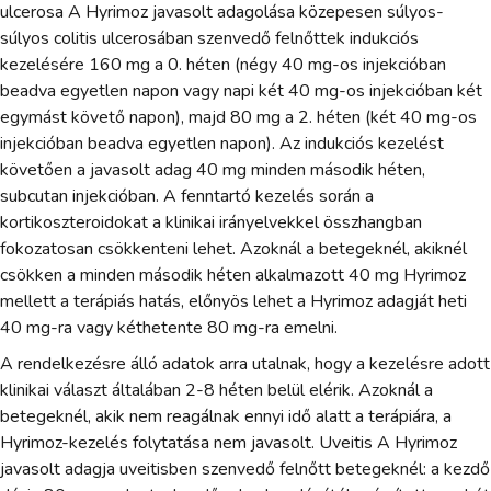
ulcerosa A Hyrimoz javasolt adagolása közepesen súlyos-
súlyos colitis ulcerosában szenvedő felnőttek indukciós
kezelésére 160 mg a 0. héten (négy 40 mg-os injekcióban
beadva egyetlen napon vagy napi két 40 mg-os injekcióban két
egymást követő napon), majd 80 mg a 2. héten (két 40 mg-os
injekcióban beadva egyetlen napon). Az indukciós kezelést
követően a javasolt adag 40 mg minden második héten,
subcutan injekcióban. A fenntartó kezelés során a
kortikoszteroidokat a klinikai irányelvekkel összhangban
fokozatosan csökkenteni lehet. Azoknál a betegeknél, akiknél
csökken a minden második héten alkalmazott 40 mg Hyrimoz
mellett a terápiás hatás, előnyös lehet a Hyrimoz adagját heti
40 mg-ra vagy kéthetente 80 mg-ra emelni.
A rendelkezésre álló adatok arra utalnak, hogy a kezelésre adott
klinikai választ általában 2-8 héten belül elérik. Azoknál a
betegeknél, akik nem reagálnak ennyi idő alatt a terápiára, a
Hyrimoz-kezelés folytatása nem javasolt. Uveitis A Hyrimoz
javasolt adagja uveitisben szenvedő felnőtt betegeknél: a kezdő