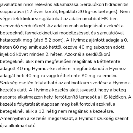
javallatban nincs releváns alkalmazása. Serdülőkori hidradenitis
suppurativa (12 éves kortól, legalább 30 kg-os betegek): Nem
végeztek klinikai vizsgálatokat az adalimumabbal HS-ben
szenvedő serdülőknél. Az adalimumab adagolását ezeknél a
betegeknél farmakokinetikai modellezéssel és szimulációval
határozták meg (lásd 5.2 pont). A Hyrimoz ajánlott adagja a 0.
héten 80 mg, amit első héttől kezdve 40 mg subcutan adott
injekció követ minden 2. héten. Azoknál a serdülőkorú
betegeknél, akik nem megfelelően reagálnak a kéthetente
adagolt 40 mg Hyrimoz-kezelésre, megfontolandó a Hyrimoz
adagját heti 40 mg-ra vagy kéthetente 80 mg-ra emelni.
Szükség esetén folytatható az antibiotikum szedése a Hyrimoz-
kezelés alatt. A Hyrimoz-kezelés alatt javasolt, hogy a beteg
naponta alkalmazzon helyi fertőtlenítő lemosót a HS léziókon. A
kezelés folytatását alaposan meg kell fontolni azoknál a
betegeknél, akik a 12. hétig nem reagálnak a kezelésre.
Amennyiben a kezelés megszakadt, a Hyrimoz szükség szerint
újra alkalmazható.