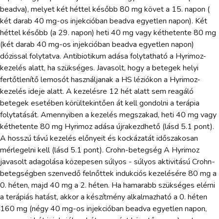
beadva), melyet két héttel később 80 mg követ a 15. napon (
két darab 40 mg-os injekcióban beadva egyetlen napon). Két
héttel később (a 29. napon) heti 40 mg vagy kéthetente 80 mg
(két darab 40 mg-os injekcióban beadva egyetlen napon)
dózissal folytatva. Antibiotikum adása folytatható a Hyrimoz-
kezelés alatt, ha szükséges. Javasolt, hogy a betegek helyi
fertőtlenítő lemosót használjanak a HS léziókon a Hyrimoz-
kezelés ideje alatt. A kezelésre 12 hét alatt sem reagáló
betegek esetében körültekintően át kell gondolni a terápia
folytatását. Amennyiben a kezelés megszakad, heti 40 mg vagy
kéthetente 80 mg Hyrimoz adása újrakezdhető (lásd 5.1 pont).
A hosszú távú kezelés előnyeit és kockázatát időszakosan
mérlegelni kell (lásd 5.1 pont). Crohn-betegség A Hyrimoz
javasolt adagolása közepesen súlyos - súlyos aktivitású Crohn-
betegségben szenvedő felnőttek indukciós kezelésére 80 mg a
0. héten, majd 40 mg a 2. héten. Ha hamarabb szükséges elérni
a terápiás hatást, akkor a készítmény alkalmazható a 0. héten
160 mg (négy 40 mg-os injekcióban beadva egyetlen napon,