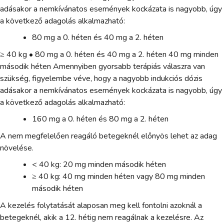
adásakor a nemkívánatos események kockázata is nagyobb, úgy
a következő adagolás alkalmazható:
80 mg a 0. héten és 40 mg a 2. héten
≥ 40 kg • 80 mg a 0. héten és 40 mg a 2. héten 40 mg minden
második héten Amennyiben gyorsabb terápiás válaszra van
szükség, figyelembe véve, hogy a nagyobb indukciós dózis
adásakor a nemkívánatos események kockázata is nagyobb, úgy
a következő adagolás alkalmazható:
160 mg a 0. héten és 80 mg a 2. héten
A nem megfelelően reagáló betegeknél előnyös lehet az adag
növelése.
< 40 kg: 20 mg minden második héten
≥ 40 kg: 40 mg minden héten vagy 80 mg minden
második héten
A kezelés folytatását alaposan meg kell fontolni azoknál a
betegeknél, akik a 12. hétig nem reagálnak a kezelésre. Az