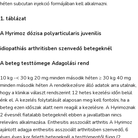
héten subcutan injekció formájában kell alkalmazni.
1. táblázat
A Hyrimoz dózisa polyarticularis juvenilis
idiopathiás arthritisben szenvedő betegeknél
A beteg testtömege Adagolási rend
10 kg -< 30 kg 20 mg minden második héten ≥ 30 kg 40 mg
minden második héten A rendelkezésre álló adatok arra utalnak,
hogy a klinikai választ rendszerint 12 hetes kezelési időn belül
érik el. A kezelés folytatását alaposan meg kell fontolni, ha a
beteg ezen időszak alatt nem reagál a kezelésre. A Hyrimoznak
2 évesnél fiatalabb betegeknél ebben a javallatban nincs
releváns alkalmazása. Enthesitis asszociált arthritis A Hyrimoz
ajánlott adagja enthesitis asszociált arthritisben szenvedő, 6
éves éves kor feletti betegeknél a testtömegtől függ (2.