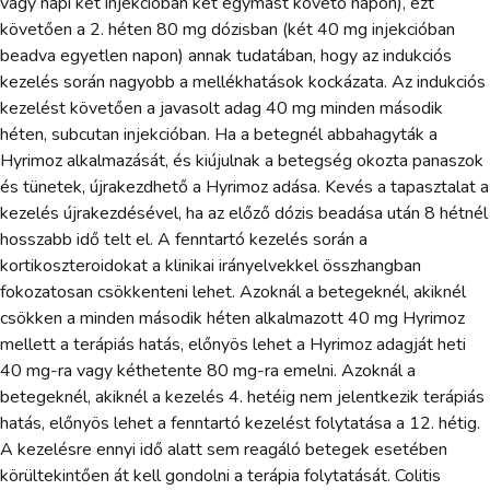
vagy napi két injekcióban két egymást követő napon), ezt
követően a 2. héten 80 mg dózisban (két 40 mg injekcióban
beadva egyetlen napon) annak tudatában, hogy az indukciós
kezelés során nagyobb a mellékhatások kockázata. Az indukciós
kezelést követően a javasolt adag 40 mg minden második
héten, subcutan injekcióban. Ha a betegnél abbahagyták a
Hyrimoz alkalmazását, és kiújulnak a betegség okozta panaszok
és tünetek, újrakezdhető a Hyrimoz adása. Kevés a tapasztalat a
kezelés újrakezdésével, ha az előző dózis beadása után 8 hétnél
hosszabb idő telt el. A fenntartó kezelés során a
kortikoszteroidokat a klinikai irányelvekkel összhangban
fokozatosan csökkenteni lehet. Azoknál a betegeknél, akiknél
csökken a minden második héten alkalmazott 40 mg Hyrimoz
mellett a terápiás hatás, előnyös lehet a Hyrimoz adagját heti
40 mg-ra vagy kéthetente 80 mg-ra emelni. Azoknál a
betegeknél, akiknél a kezelés 4. hetéig nem jelentkezik terápiás
hatás, előnyös lehet a fenntartó kezelést folytatása a 12. hétig.
A kezelésre ennyi idő alatt sem reagáló betegek esetében
körültekintően át kell gondolni a terápia folytatását. Colitis