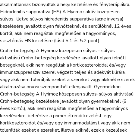
alkalmatlannak bizonyultak a helyi kezelésre és fényterápiákra.
Hidradenitis suppurativa (HS) A Hyrimoz aktív közepesen
súlyos, illetve súlyos hidradenitis suppurativa (acne inversa)
kezelésére javallott olyan felnőtteknél és serdülőknél 12 éves
kortól, akik nem reagáltak megfelelően a hagyományos,
szisztémás HS kezelésre (lásd 5.1 és 5.2 pont).
Crohn-betegség A Hyrimoz közepesen súlyos - súlyos
aktivitású Crohn-betegség kezelésére javallott olyan felnőtt
betegeknél, akik nem reagáltak a kortikoszteroiddal és/vagy
immunszuppresszív szerrel végzett teljes és adekvát kúrára,
vagy akik nem tolerálják ezeket a szereket vagy akiknél e szerek
alkalmazása orvosi szempontból ellenjavallt. Gyermekkori
Crohn-betegség A Hyrimoz közepesen súlyos-súlyos aktivitású
Crohn-betegség kezelésére javallott olyan gyermekeknél (6
éves kortól), akik nem reagáltak megfelelően a hagyományos
kezelésekre, beleértve a primer étrendi kezelést, egy
kortikoszteroidot és/vagy egy immunmodulánst vagy akik nem
tolerálták ezeket a szereket, illetve akiknél ezek a kezelések