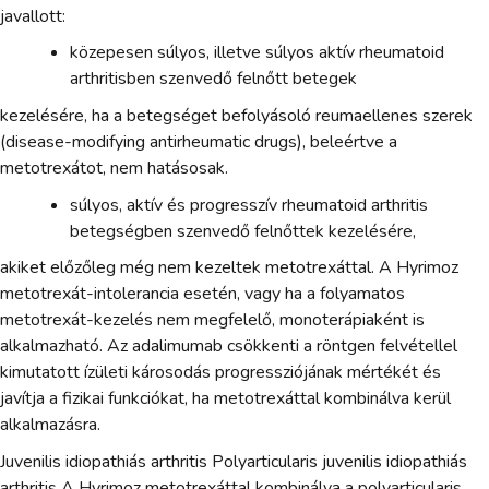
javallott:
közepesen súlyos, illetve súlyos aktív rheumatoid
arthritisben szenvedő felnőtt betegek
kezelésére, ha a betegséget befolyásoló reumaellenes szerek
(disease-modifying antirheumatic drugs), beleértve a
metotrexátot, nem hatásosak.
súlyos, aktív és progresszív rheumatoid arthritis
betegségben szenvedő felnőttek kezelésére,
akiket előzőleg még nem kezeltek metotrexáttal. A Hyrimoz
metotrexát-intolerancia esetén, vagy ha a folyamatos
metotrexát-kezelés nem megfelelő, monoterápiaként is
alkalmazható. Az adalimumab csökkenti a röntgen felvétellel
kimutatott ízületi károsodás progressziójának mértékét és
javítja a fizikai funkciókat, ha metotrexáttal kombinálva kerül
alkalmazásra.
Juvenilis idiopathiás arthritis Polyarticularis juvenilis idiopathiás
arthritis A Hyrimoz metotrexáttal kombinálva a polyarticularis