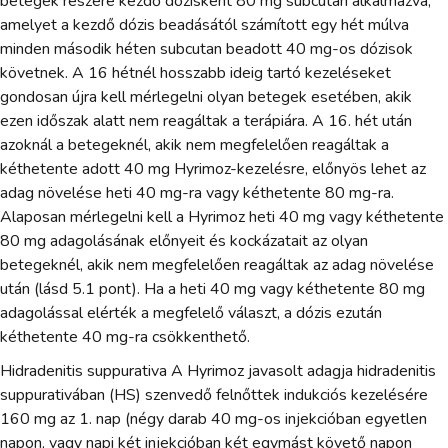
betegek részére kezdő dózisként 80 mg subcutan alkalmazva,
amelyet a kezdő dózis beadásától számított egy hét múlva
minden második héten subcutan beadott 40 mg-os dózisok
követnek. A 16 hétnél hosszabb ideig tartó kezeléseket
gondosan újra kell mérlegelni olyan betegek esetében, akik
ezen időszak alatt nem reagáltak a terápiára. A 16. hét után
azoknál a betegeknél, akik nem megfelelően reagáltak a
kéthetente adott 40 mg Hyrimoz-kezelésre, előnyös lehet az
adag növelése heti 40 mg-ra vagy kéthetente 80 mg-ra.
Alaposan mérlegelni kell a Hyrimoz heti 40 mg vagy kéthetente
80 mg adagolásának előnyeit és kockázatait az olyan
betegeknél, akik nem megfelelően reagáltak az adag növelése
után (lásd 5.1 pont). Ha a heti 40 mg vagy kéthetente 80 mg
adagolással elérték a megfelelő választ, a dózis ezután
kéthetente 40 mg-ra csökkenthető.
Hidradenitis suppurativa A Hyrimoz javasolt adagja hidradenitis
suppurativában (HS) szenvedő felnőttek indukciós kezelésére
160 mg az 1. nap (négy darab 40 mg-os injekcióban egyetlen
napon, vagy napi két injekcióban két egymást követő napon