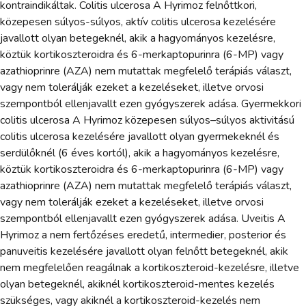
kontraindikáltak. Colitis ulcerosa A Hyrimoz felnőttkori,
közepesen súlyos-súlyos, aktív colitis ulcerosa kezelésére
javallott olyan betegeknél, akik a hagyományos kezelésre,
köztük kortikoszteroidra és 6-merkaptopurinra (6-MP) vagy
azathioprinre (AZA) nem mutattak megfelelő terápiás választ,
vagy nem tolerálják ezeket a kezeléseket, illetve orvosi
szempontból ellenjavallt ezen gyógyszerek adása. Gyermekkori
colitis ulcerosa A Hyrimoz közepesen súlyos–súlyos aktivitású
colitis ulcerosa kezelésére javallott olyan gyermekeknél és
serdülőknél (6 éves kortól), akik a hagyományos kezelésre,
köztük kortikoszteroidra és 6-merkaptopurinra (6-MP) vagy
azathioprinre (AZA) nem mutattak megfelelő terápiás választ,
vagy nem tolerálják ezeket a kezeléseket, illetve orvosi
szempontból ellenjavallt ezen gyógyszerek adása. Uveitis A
Hyrimoz a nem fertőzéses eredetű, intermedier, posterior és
panuveitis kezelésére javallott olyan felnőtt betegeknél, akik
nem megfelelően reagálnak a kortikoszteroid-kezelésre, illetve
olyan betegeknél, akiknél kortikoszteroid-mentes kezelés
szükséges, vagy akiknél a kortikoszteroid-kezelés nem