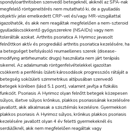
spondyloarthritisben szenvedő betegeknél, akiknél az SPA-nak
megfelelő röntgeneltérés nem mutatható ki, de a gyulladás
objektív jelei emelkedett CRP-vel és/vagy MR-vizsgálattal
igazolhatók, és akik nem reagáltak megfelelően a nem-szteroid
gyulladáscsökkentő gyógyszerekre (NSAIDs) vagy nem
tolerálták azokat. Arthritis psoriatica A Hyrimoz javasolt
felnőttkori aktív és progrediáló arthritis psoriatica kezelésére, ha
a betegséget befolyásoló reumaellenes szerek (disease-
modifying antirheumatic drugs) használata nem járt terápiás
sikerrel. Az adalimumab röntgenfelvételekkel igazoltan
csökkenti a perifériás ízületi károsodások progressziós rátáját a
betegség sokízületi szimmetrikus altípusában szenvedő
betegek körében (lásd 5.1 pont), valamint javítja a fizikális
funkciót. Psoriasis A Hyrimoz olyan felnőtt betegek közepesen
súlyos, illetve súlyos krónikus, plakkos psoriasisának kezelésére
javallott, akik alkalmasak a szisztémás kezelésre. Gyermekkori
plakkos psoriasis A Hyrimoz súlyos, krónikus plakkos psoriasis
kezelésére javallott olyan 4 év feletti gyermekeknél és
serdülőknél, akik nem megfelelően reagáltak vagy