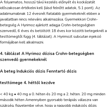
A folyamatos, hosszú távú kezelés előnyét és kockázatát
időszakosan értékelni kell (lásd felnőtt adatok, 5.1 pont). Az
adalimumabnak 12 évesnél fiatalabb gyermekeknél ebben a
javallatban nincs releváns alkalmazása. Gyermekkori Crohn-
betegség A Hyrimoz ajánlott adagja Crohn-betegségben
szenvedő, 6 éves és betöltött 18 éves kor közötti betegeknél a
testtömegtől függ (4. táblázat). A Hyrimozt subcutan injekció
formájában kell alkalmazni.
4. táblázat A Hyrimoz dózisa Crohn-betegségben
szenvedő gyermekeknél
A beteg Indukciós dózis Fenntartó dózis
testtömege 4. héttől kezdve
< 40 kg • 40 mg a 0. héten és 20 mg a 2. héten. 20 mg minden
második héten Amennyiben gyorsabb terápiás válaszra van
szükség, figyelembe véve, hogy a nagyobb indukciós dózis