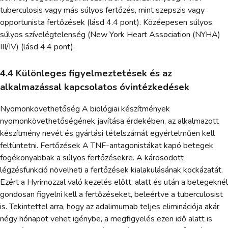
tuberculosis vagy más súlyos fertőzés, mint szepszis vagy
opportunista fertőzések (lásd 4.4 pont). Közéepesen súlyos,
súlyos szívelégtelenség (New York Heart Association (NYHA)
III/IV) (lásd 4.4 pont).
4.4 Különleges figyelmeztetések és az
alkalmazással kapcsolatos óvintézkedések
Nyomonkövethetőség A biológiai készítmények
nyomonkövethetőségének javítása érdekében, az alkalmazott
készítmény nevét és gyártási tételszámát egyértelműen kell
feltüntetni. Fertőzések A TNF-antagonistákat kapó betegek
fogékonyabbak a súlyos fertőzésekre. A károsodott
légzésfunkció növelheti a fertőzések kialakulásának kockázatát.
Ezért a Hyrimozzal való kezelés előtt, alatt és után a betegeknél
gondosan figyelni kell a fertőzéseket, beleértve a tuberculosist
is. Tekintettel arra, hogy az adalimumab teljes eliminációja akár
négy hónapot vehet igénybe, a megfigyelés ezen idő alatt is