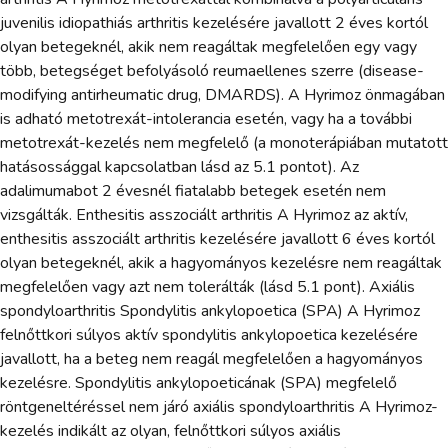
juvenilis idiopathiás arthritis kezelésére javallott 2 éves kortól
olyan betegeknél, akik nem reagáltak megfelelően egy vagy
több, betegséget befolyásoló reumaellenes szerre (disease-
modifying antirheumatic drug, DMARDS). A Hyrimoz önmagában
is adható metotrexát-intolerancia esetén, vagy ha a további
metotrexát-kezelés nem megfelelő (a monoterápiában mutatott
hatásossággal kapcsolatban lásd az 5.1 pontot). Az
adalimumabot 2 évesnél fiatalabb betegek esetén nem
vizsgálták. Enthesitis asszociált arthritis A Hyrimoz az aktív,
enthesitis asszociált arthritis kezelésére javallott 6 éves kortól
olyan betegeknél, akik a hagyományos kezelésre nem reagáltak
megfelelően vagy azt nem tolerálták (lásd 5.1 pont). Axiális
spondyloarthritis Spondylitis ankylopoetica (SPA) A Hyrimoz
felnőttkori súlyos aktív spondylitis ankylopoetica kezelésére
javallott, ha a beteg nem reagál megfelelően a hagyományos
kezelésre. Spondylitis ankylopoeticának (SPA) megfelelő
röntgeneltéréssel nem járó axiális spondyloarthritis A Hyrimoz-
kezelés indikált az olyan, felnőttkori súlyos axiális