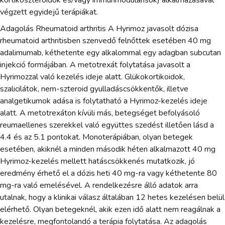
végzett egyidejű terápiákat.
Adagolás Rheumatoid arthritis A Hyrimoz javasolt dózisa
rheumatoid arthritisben szenvedő felnőttek esetében 40 mg
adalimumab, kéthetente egy alkalommal egy adagban subcutan
injekció formájában. A metotrexát folytatása javasolt a
Hyrimozzal való kezelés ideje alatt. Glükokortikoidok,
szalicilátok, nem-szteroid gyulladáscsökkentők, illetve
analgetikumok adása is folytatható a Hyrimoz-kezelés ideje
alatt. A metotrexáton kívüli más, betegséget befolyásoló
reumaellenes szerekkel való együttes szedést illetően lásd a
4.4 és az 5.1 pontokat. Monoterápiában, olyan betegek
esetében, akiknél a minden második héten alkalmazott 40 mg
Hyrimoz-kezelés mellett hatáscsökkenés mutatkozik, jó
eredmény érhető el a dózis heti 40 mg-ra vagy kéthetente 80
mg-ra való emelésével. A rendelkezésre álló adatok arra
utalnak, hogy a klinikai válasz általában 12 hetes kezelésen belül
elérhető. Olyan betegeknél, akik ezen idő alatt nem reagálnak a
kezelésre, megfontolandó a terápia folytatása. Az adagolás