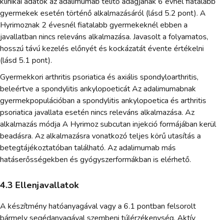
klinikai adatok az adalimumab telítő adagjának 6 évnél fiatalabb
gyermekek esetén történő alkalmazásáról (lásd 5.2 pont). A
Hyrimoznak 2 évesnél fiatalabb gyermekeknél ebben a
javallatban nincs releváns alkalmazása. Javasolt a folyamatos,
hosszú távú kezelés előnyét és kockázatát évente értékelni
(lásd 5.1 pont).
Gyermekkori arthritis psoriatica és axiális spondyloarthritis,
beleértve a spondylitis ankylopoeticát Az adalimumabnak
gyermekpopulációban a spondylitis ankylopoetica és arthritis
psoriatica javallata esetén nincs releváns alkalmazása. Az
alkalmazás módja A Hyrimoz subcutan injekció formájában kerül
beadásra. Az alkalmazásra vonatkozó teljes körű utasítás a
betegtájékoztatóban található. Az adalimumab más
hatáserősségekben és gyógyszerformákban is elérhető.
4.3 Ellenjavallatok
A készítmény hatóanyagával vagy a 6.1 pontban felsorolt
bármely segédanyagával szembeni túlérzékenység. Aktív