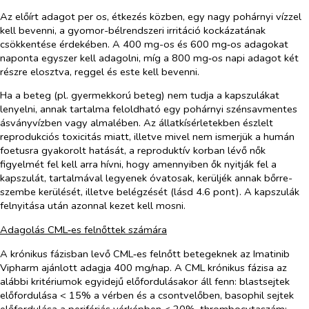
Az előírt adagot per os, étkezés közben, egy nagy pohárnyi vízzel
kell bevenni, a gyomor-bélrendszeri irritáció kockázatának
csökkentése érdekében. A 400 mg-os és 600 mg‑os adagokat
naponta egyszer kell adagolni, míg a 800 mg‑os napi adagot két
részre elosztva, reggel és este kell bevenni.
Ha a beteg (pl. gyermekkorú beteg) nem tudja a kapszulákat
lenyelni, annak tartalma feloldható egy pohárnyi szénsavmentes
ásványvízben vagy almalében. Az állatkísérletekben észlelt
reprodukciós toxicitás miatt, illetve mivel nem ismerjük a humán
foetusra gyakorolt hatását, a reproduktív korban lévő nők
figyelmét fel kell arra hívni, hogy amennyiben ők nyitják fel a
kapszulát, tartalmával legyenek óvatosak, kerüljék annak bőrre-
szembe kerülését, illetve belégzését (lásd 4.6 pont). A kapszulák
felnyitása után azonnal kezet kell mosni.
Adagolás CML‑es felnőttek számára
A krónikus fázisban levő CML‑es felnőtt betegeknek az Imatinib
Vipharm ajánlott adagja 400 mg/nap. A CML krónikus fázisa az
alábbi kritériumok egyidejű előfordulásakor áll fenn: blastsejtek
előfordulása < 15% a vérben és a csontvelőben, basophil sejtek
előfordulása a perifériás vérképben < 20%, thrombocytaszám: