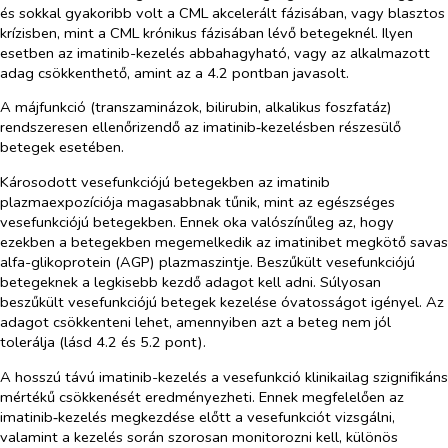
és sokkal gyakoribb volt a CML akcelerált fázisában, vagy blasztos
krízisben, mint a CML krónikus fázisában lévő betegeknél. Ilyen
esetben az imatinib-kezelés abbahagyható, vagy az alkalmazott
adag csökkenthető, amint az a 4.2 pontban javasolt.
A májfunkció (transzaminázok, bilirubin, alkalikus foszfatáz)
rendszeresen ellenőrizendő az imatinib‑kezelésben részesülő
betegek esetében.
Károsodott vesefunkciójú betegekben az imatinib
plazmaexpozíciója magasabbnak tűnik, mint az egészséges
vesefunkciójú betegekben. Ennek oka valószínűleg az, hogy
ezekben a betegekben megemelkedik az imatinibet megkötő savas
alfa-glikoprotein (AGP) plazmaszintje. Beszűkült vesefunkciójú
betegeknek a legkisebb kezdő adagot kell adni. Súlyosan
beszűkült vesefunkciójú betegek kezelése óvatosságot igényel. Az
adagot csökkenteni lehet, amennyiben azt a beteg nem jól
tolerálja (lásd 4.2 és 5.2 pont).
A hosszú távú imatinib-kezelés a vesefunkció klinikailag szignifikáns
mértékű csökkenését eredményezheti. Ennek megfelelően az
imatinib‑kezelés megkezdése előtt a vesefunkciót vizsgálni,
valamint a kezelés során szorosan monitorozni kell, különös