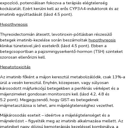
expozíció, potenciálisan fokozva a terápiás elégtelenség
kockázatát. Ezért kerülni kell az erős CYP3A4-induktorok és az
imatinib együttadását (lásd 4.5 pont).
Hypothyreosis
Thyreoidectomián átesett, levotiroxin-pótlásban részesülő
betegek imatinib-kezelése során beszámoltak
hypothyreosis
klinikai tüneteivel járó esetekről (lásd 4.5 pont). Ebben a
betegcsoportban a pajzsmirigyserkentő-hormon (TSH) szinteket
szorosan ellenőrizni kell.
Hepatotoxicitás
Az imatinib főként a májon keresztül metabolizálódik, csak 13%‑a
ürül a vesén keresztül. Enyhén, közepesen, vagy súlyosan
károsodott májfunkciójú betegekben a perifériás vérképet és a
májenzimeket gondosan monitorozni kell (lásd 4.2, 4.8 és
5.2 pont). Megjegyzendő, hogy GIST‑es betegeknek
májmetasztázisa is lehet, ami májelégtelenséghez vezethet.
Májkárosodás eseteit – ideértve a májelégtelenséget és a
májnekrózist – figyelték meg az imatinib alkalmazása mellett. Az
imatinibet nagy dózisú kemoterápiás kezeléssel kombinálva, a