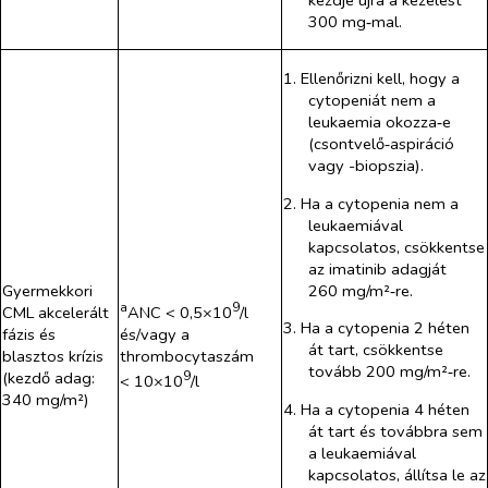
300 mg‑mal.
1. Ellenőrizni kell, hogy a
cytopeniát nem a
leukaemia okozza‑e
(csontvelő‑aspiráció
vagy -biopszia).
2. Ha a cytopenia nem a
leukaemiával
kapcsolatos, csökkentse
az imatinib adagját
260 mg/m²‑re.
Gyermekkori
a
9
ANC < 0,5×10
/l
CML akcelerált
3. Ha a cytopenia 2 héten
és/vagy a
fázis és
át tart, csökkentse
thrombocytaszám
blasztos krízis
tovább 200 mg/m²‑re.
9
(kezdő adag:
< 10×10
/l
340 mg/m²)
4. Ha a cytopenia 4 héten
át tart és továbbra sem
a leukaemiával
kapcsolatos, állítsa le az