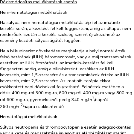
Dózismódosítás mellékhatások esetén
Nem‑hematológiai mellékhatások
Ha súlyos, nem‑hematológiai mellékhatás lép fel az imatinib-
kezelés során, a kezelést fel kell függeszteni, amíg az állapot nem
rendeződik. Ezután a kezelés szükség szerint újrakezdhető az
esemény kezdeti súlyosságától függően.
Ha a bilirubinszint növekedése meghaladja a helyi normál érték
felső határának (IULN) háromszorosát, vagy a máj transzaminázok
esetében az IULN ötszörösét, az imatinib-kezelést fel kell
függeszteni addig, amíg a bilirubinszint lecsökken az IULN
kevesebb, mint 1,5‑szeresére és a transzaminázok értéke az IULN
kevesebb, mint 2,5‑szeresére. Az imatinib-terápia ekkor
csökkentett napi dózisokkal folytatható. Felnőttek esetében a
dózis 400 mg‑ról 300 mg‑ra, 600 mg‑ról 400 mg‑ra vagy 800 mg-
2
ról 600 mg‑ra, gyermekeknél pedig 340 mg/m
/napról
2
260 mg/m
/napra csökkentendő.
Hematológiai mellékhatások
Súlyos neutropenia és thrombocytopenia esetén adagcsökkentés
vagy a kezelés megszakítása javasolt az alábbi táblázat szerint.