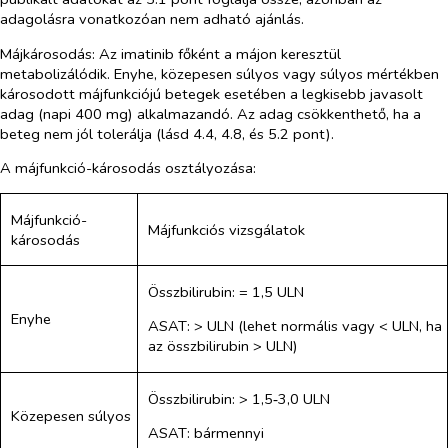
adagolásra vonatkozóan nem adható ajánlás.
Májkárosodás:
Az imatinib főként a májon keresztül
metabolizálódik. Enyhe, közepesen súlyos vagy súlyos mértékben
károsodott májfunkciójú betegek esetében a legkisebb javasolt
adag (napi 400 mg) alkalmazandó. Az adag csökkenthető, ha a
beteg nem jól tolerálja (lásd 4.4, 4.8, és 5.2 pont).
A májfunkció-károsodás osztályozása:
Májfunkció-
Májfunkciós vizsgálatok
károsodás
Összbilirubin: = 1,5 ULN
Enyhe
ASAT: > ULN (lehet normális vagy < ULN, ha
az összbilirubin > ULN)
Összbilirubin: > 1,5‑3,0 ULN
Közepesen súlyos
ASAT: bármennyi