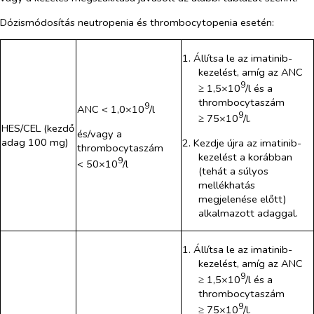
Dózismódosítás neutropenia és thrombocytopenia esetén:
1. Állítsa le az imatinib-
kezelést, amíg az ANC
9
≥ 1,5×10
/l és a
thrombocytaszám
9
ANC < 1,0×10
/l
9
≥ 75×10
/l.
HES/CEL (kezdő
és/vagy a
adag 100 mg)
2. Kezdje újra az imatinib-
thrombocytaszám
kezelést a korábban
9
< 50×10
/l
(tehát a súlyos
mellékhatás
megjelenése előtt)
alkalmazott adaggal.
1. Állítsa le az imatinib-
kezelést, amíg az ANC
9
≥ 1,5×10
/l és a
thrombocytaszám
9
≥ 75×10
/l.