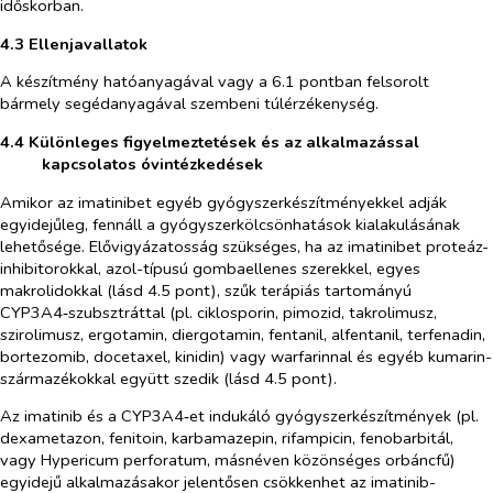
időskorban.
4.3 Ellenjavallatok
A készítmény hatóanyagával vagy a 6.1 pontban felsorolt
bármely segédanyagával szembeni túlérzékenység.
4.4 Különleges figyelmeztetések és az alkalmazással
kapcsolatos óvintézkedések
Amikor az imatinibet egyéb gyógyszerkészítményekkel adják
egyidejűleg, fennáll a gyógyszerkölcsönhatások kialakulásának
lehetősége. Elővigyázatosság szükséges, ha az imatinibet proteáz-
inhibitorokkal, azol-típusú gombaellenes szerekkel, egyes
makrolidokkal (lásd 4.5 pont), szűk terápiás tartományú
CYP3A4‑szubsztráttal (pl. ciklosporin, pimozid, takrolimusz,
szirolimusz, ergotamin, diergotamin, fentanil, alfentanil, terfenadin,
bortezomib, docetaxel, kinidin) vagy warfarinnal és egyéb kumarin-
származékokkal együtt szedik (lásd 4.5 pont).
Az imatinib és a CYP3A4‑et indukáló gyógyszerkészítmények (pl.
dexametazon, fenitoin, karbamazepin, rifampicin, fenobarbitál,
vagy
Hypericum perforatum,
másnéven közönséges orbáncfű)
egyidejű alkalmazásakor jelentősen csökkenhet az imatinib-