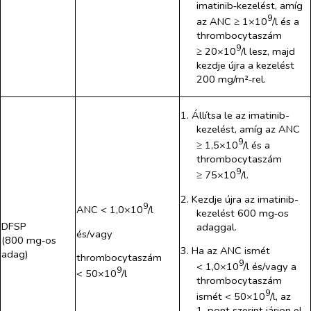
imatinib‑kezelést, amíg
9
az ANC ≥ 1×10
/l és a
thrombocytaszám
9
≥ 20×10
/l lesz, majd
kezdje újra a kezelést
200 mg/m²‑rel.
1. Állítsa le az imatinib-
kezelést, amíg az ANC
9
≥ 1,5×10
/l és a
thrombocytaszám
9
≥ 75×10
/l.
2. Kezdje újra az imatinib-
9
ANC < 1,0×10
/l
kezelést 600 mg‑os
DFSP
adaggal.
és/vagy
(800 mg‑os
3. Ha az ANC ismét
adag)
thrombocytaszám
9
< 1,0×10
/l és/vagy a
9
< 50×10
/l
thrombocytaszám
9
ismét < 50×10
/l, az
1. pont szerint járjon el,