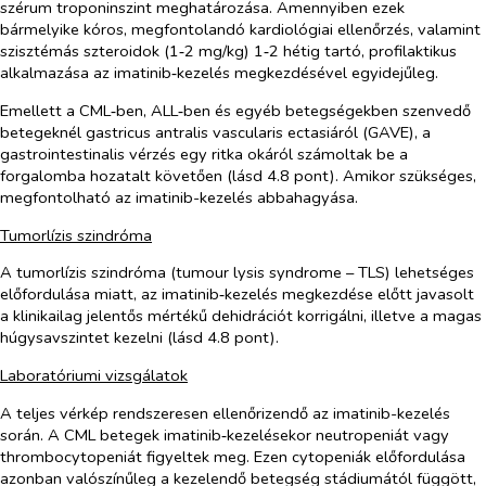
szérum troponinszint meghatározása. Amennyiben ezek
bármelyike kóros, megfontolandó kardiológiai ellenőrzés, valamint
szisztémás szteroidok (1‑2 mg/kg) 1‑2 hétig tartó, profilaktikus
alkalmazása az imatinib‑kezelés megkezdésével egyidejűleg.
Emellett a CML‑ben, ALL‑ben és egyéb betegségekben szenvedő
betegeknél gastricus antralis vascularis ectasiáról (GAVE), a
gastrointestinalis vérzés egy ritka okáról számoltak be a
forgalomba hozatalt követően (lásd 4.8 pont). Amikor szükséges,
megfontolható az imatinib-kezelés abbahagyása.
Tumorlízis szindróma
A tumorlízis szindróma (tumour lysis syndrome – TLS) lehetséges
előfordulása miatt, az imatinib‑kezelés megkezdése előtt javasolt
a klinikailag jelentős mértékű dehidrációt korrigálni, illetve a magas
húgysavszintet kezelni (lásd 4.8 pont).
Laboratóriumi vizsgálatok
A teljes vérkép rendszeresen ellenőrizendő az imatinib-kezelés
során. A CML betegek imatinib‑kezelésekor neutropeniát vagy
thrombocytopeniát figyeltek meg. Ezen cytopeniák előfordulása
azonban valószínűleg a kezelendő betegség stádiumától függött,