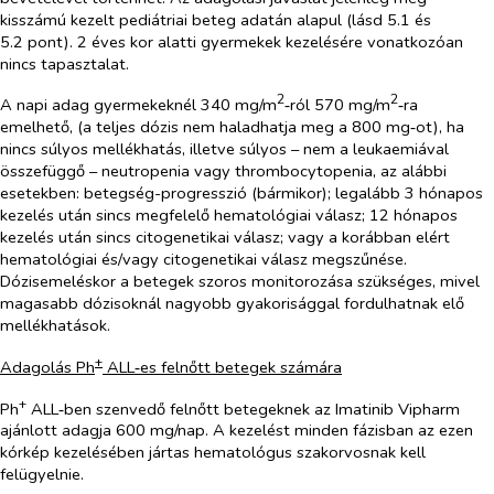
kisszámú kezelt pediátriai beteg adatán alapul (lásd 5.1 és
5.2 pont). 2 éves kor alatti gyermekek kezelésére vonatkozóan
nincs tapasztalat.
2
2
A napi adag gyermekeknél 340 mg/m
‑ról 570 mg/m
‑ra
emelhető, (a teljes dózis nem haladhatja meg a 800 mg‑ot), ha
nincs súlyos mellékhatás, illetve súlyos – nem a leukaemiával
összefüggő – neutropenia vagy thrombocytopenia, az alábbi
esetekben: betegség-progresszió (bármikor); legalább 3 hónapos
kezelés után sincs megfelelő hematológiai válasz; 12 hónapos
kezelés után sincs citogenetikai válasz; vagy a korábban elért
hematológiai és/vagy citogenetikai válasz megszűnése.
Dózisemeléskor a betegek szoros monitorozása szükséges, mivel
magasabb dózisoknál nagyobb gyakorisággal fordulhatnak elő
mellékhatások.
+
Adagolás Ph
ALL‑es felnőtt betegek számára
+
Ph
ALL‑ben szenvedő felnőtt betegeknek az Imatinib Vipharm
ajánlott adagja 600 mg/nap. A kezelést minden fázisban az ezen
kórkép kezelésében jártas hematológus szakorvosnak kell
felügyelnie.