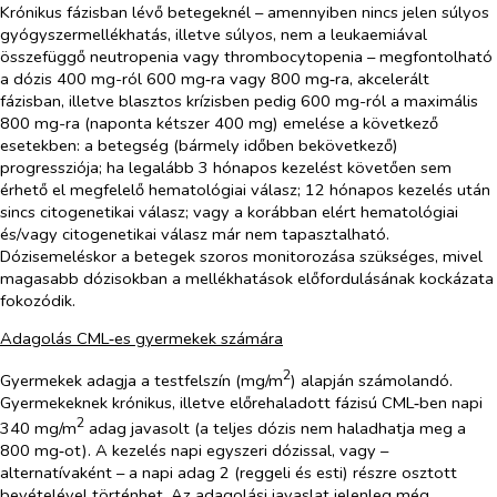
Krónikus fázisban lévő betegeknél – amennyiben nincs jelen súlyos
gyógyszermellékhatás, illetve súlyos, nem a leukaemiával
összefüggő neutropenia vagy thrombocytopenia – megfontolható
a dózis 400 mg-ról 600 mg‑ra vagy 800 mg‑ra, akcelerált
fázisban, illetve blasztos krízisben pedig 600 mg-ról a maximális
800 mg-ra (naponta kétszer 400 mg) emelése a következő
esetekben: a betegség (bármely időben bekövetkező)
progressziója; ha legalább 3 hónapos kezelést követően sem
érhető el megfelelő hematológiai válasz; 12 hónapos kezelés után
sincs citogenetikai válasz; vagy a korábban elért hematológiai
és/vagy citogenetikai válasz már nem tapasztalható.
Dózisemeléskor a betegek szoros monitorozása szükséges, mivel
magasabb dózisokban a mellékhatások előfordulásának kockázata
fokozódik.
Adagolás CML‑es gyermekek számára
2
Gyermekek adagja a testfelszín (mg/m
) alapján számolandó.
Gyermekeknek krónikus, illetve előrehaladott fázisú CML‑ben napi
2
340 mg/m
adag javasolt (a teljes dózis nem haladhatja meg a
800 mg‑ot). A kezelés napi egyszeri dózissal, vagy –
alternatívaként – a napi adag 2 (reggeli és esti) részre osztott
bevételével történhet. Az adagolási javaslat jelenleg még