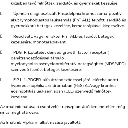
krízisben levő felnőttek, serdülők és gyermekek kezelése.
​
Újonnan diagnosztizált Philadelphia kromoszóma-pozitív
+
akut lymphoblastos leukaemiás (Ph
ALL) felnőtt, serdülő és
gyermekkorú betegek kezelése, kemoterápiával kiegészítve.
+
​
Recidivált, vagy refrakter Ph
ALL‑es felnőtt betegek
kezelésére, monoterápiaként.
​
PDGFR („platelet derived growth factor receptor”)
génátrendeződéssel társuló
myelodysplasiás/myeloproliferatív betegségben (MDS/MPD)
szenvedő felnőtt betegek kezelésére.
​
FIP1L1‑PDGFR-alfa átrendeződéssel járó, előrehaladott
hypereosinophilia szindrómában (HES) és/vagy krónikus
eosinophiliás leukaemiában (CEL) szenvedő felnőttek
kezelése.
Az imatinib hatása a csontvelő-transzplantáció kimenetelére még
nincs meghatározva.
Az Imatinib Vipharm alkalmazása javallott: