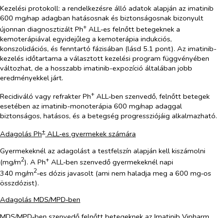
Kezelési protokoll: a rendelkezésre álló adatok alapján az imatinib
600 mg/nap adagban hatásosnak és biztonságosnak bizonyult
+
újonnan diagnosztizált Ph
ALL‑es felnőtt betegeknek a
kemoterápiával egyidejűleg a kemoterápia indukciós,
konszolidációs, és fenntartó fázisában (lásd 5.1 pont). Az imatinib-
kezelés időtartama a választott kezelési program függvényében
változhat, de a hosszabb imatinib-expozíció általában jobb
eredményekkel járt.
+
Recidiváló vagy refrakter Ph
ALL‑ben szenvedő, felnőtt betegek
esetében az imatinib-monoterápia 600 mg/nap adaggal
biztonságos, hatásos, és a betegség progressziójáig alkalmazható.
+
Adagolás Ph
ALL‑es gyermekek számára
Gyermekeknél az adagolást a testfelszín alapján kell kiszámolni
2
+
(mg/m
). A Ph
ALL‑ben szenvedő gyermekeknél napi
2
340 mg/m
‑es dózis javasolt (ami nem haladja meg a 600 mg‑os
összdózist).
Adagolás MDS/MPD‑ben
MDS/MPD‑ben szenvedő felnőtt betegeknek az Imatinib Vipharm