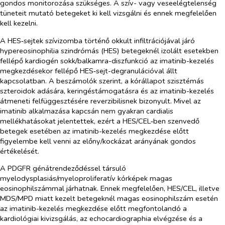
gondos monitorozása szükséges. A szív- vagy veseelégtelenség
tüneteit mutató betegeket ki kell vizsgálni és ennek megfelelően
kell kezelni.
A HES‑sejtek szívizomba történő okkult infiltrációjával járó
hypereosinophilia szindrómás (HES) betegeknél izolált esetekben
fellépő kardiogén sokk/balkamra-diszfunkció az imatinib-kezelés
megkezdésekor fellépő HES‑sejt-degranulációval állt
kapcsolatban. A beszámolók szerint, a kórállapot szisztémás
szteroidok adására, keringéstámogatásra és az imatinib-kezelés
átmeneti felfüggesztésére reverzibilisnek bizonyult. Mivel az
imatinib alkalmazása kapcsán nem gyakran cardialis
mellékhatásokat jelentettek, ezért a HES/CEL‑ben szenvedő
betegek esetében az imatinib-kezelés megkezdése előtt
figyelembe kell venni az előny/kockázat arányának gondos
értékelését.
A PDGFR génátrendeződéssel társuló
myelodysplasiás/myeloproliferatív kórképek magas
eosinophilszámmal járhatnak. Ennek megfelelően, HES/CEL, illetve
MDS/MPD miatt kezelt betegeknél magas eosinophilszám esetén
az imatinib-kezelés megkezdése előtt megfontolandó a
kardiológiai kivizsgálás, az echocardiographia elvégzése és a