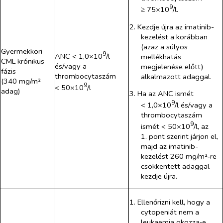
9
≥ 75×10
/l.
2. Kezdje újra az imatinib-
kezelést a korábban
(azaz a súlyos
Gyermekkori
9
ANC < 1,0×10
/l
mellékhatás
CML krónikus
és/vagy a
megjelenése előtt)
fázis
thrombocytaszám
alkalmazott adaggal.
(340 mg/m²
9
< 50×10
/l
adag)
3. Ha az ANC ismét
9
< 1,0×10
/l és/vagy a
thrombocytaszám
9
ismét < 50×10
/l, az
1. pont szerint járjon el,
majd az imatinib-
kezelést 260 mg/m²‑re
csökkentett adaggal
kezdje újra.
1. Ellenőrizni kell, hogy a
cytopeniát nem a
leukaemia okozza‑e