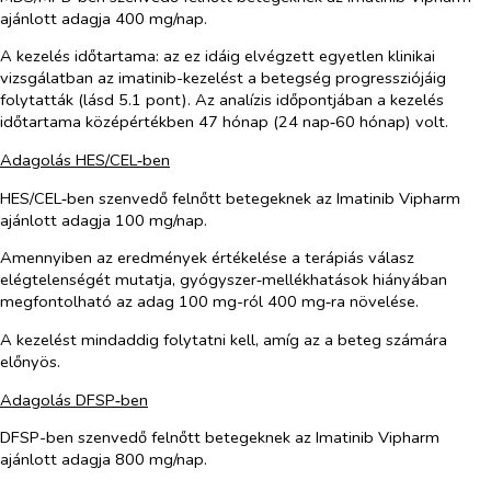
ajánlott adagja 400 mg/nap.
A kezelés időtartama: az ez idáig elvégzett egyetlen klinikai
vizsgálatban az imatinib-kezelést a betegség progressziójáig
folytatták (lásd 5.1 pont). Az analízis időpontjában a kezelés
időtartama középértékben 47 hónap (24 nap‑60 hónap) volt.
Adagolás HES/CEL‑ben
HES/CEL‑ben szenvedő felnőtt betegeknek az Imatinib Vipharm
ajánlott adagja 100 mg/nap.
Amennyiben az eredmények értékelése a terápiás válasz
elégtelenségét mutatja, gyógyszer‑mellékhatások hiányában
megfontolható az adag 100 mg-ról 400 mg‑ra növelése.
A kezelést mindaddig folytatni kell, amíg az a beteg számára
előnyös.
Adagolás DFSP‑ben
DFSP-ben szenvedő felnőtt betegeknek az Imatinib Vipharm
ajánlott adagja 800 mg/nap.