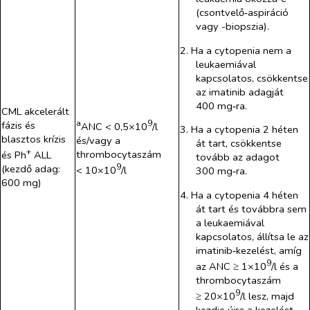
(csontvelő‑aspiráció
vagy -biopszia).
2. Ha a cytopenia nem a
leukaemiával
kapcsolatos, csökkentse
az imatinib adagját
400 mg‑ra.
CML akcelerált
a
9
fázis és
ANC < 0,5×10
/l
3. Ha a cytopenia 2 héten
blasztos krízis
és/vagy a
át tart, csökkentse
+
thrombocytaszám
és Ph
ALL
tovább az adagot
9
(kezdő adag:
< 10×10
/l
300 mg‑ra.
600 mg)
4. Ha a cytopenia 4 héten
át tart és továbbra sem
a leukaemiával
kapcsolatos, állítsa le az
imatinib‑kezelést, amíg
9
az ANC ≥ 1×10
/l és a
thrombocytaszám
9
≥ 20×10
/l lesz, majd
kezdje újra a kezelést