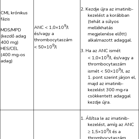
2. Kezdje újra az imatinib-
CML krónikus
kezelést a korábban
fázis
(tehát a súlyos
9
ANC < 1,0×10
/l
mellékhatás
MDS/MPD
és/vagy a
megjelenése előtt)
(kezdő adag
thrombocytaszám
alkalmazott adaggal.
400 mg)
9
< 50×10
/l
HES/CEL
3. Ha az ANC ismét
(400 mg‑os
9
< 1,0×10
/l, és/vagy a
adag)
thrombocytaszám
9
ismét < 50×10
/l, az
1. pont szerint járjon el,
majd az imatinib-
kezelést 300 mg‑ra
csökkentett adaggal
kezdje újra.
1. Állítsa le az imatinib-
kezelést, amíg az ANC
9
≥ 1,5×10
/l és a
thrombocytaszám