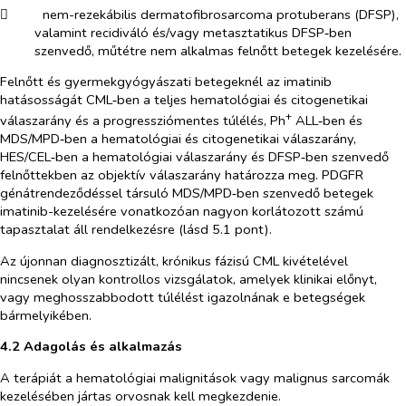
​
nem-rezekábilis dermatofibrosarcoma protuberans (DFSP),
valamint recidiváló és/vagy metasztatikus DFSP‑ben
szenvedő, műtétre nem alkalmas felnőtt betegek kezelésére.
Felnőtt és gyermekgyógyászati betegeknél az imatinib
hatásosságát CML‑ben a teljes hematológiai és citogenetikai
+
válaszarány és a progressziómentes túlélés, Ph
ALL‑ben és
MDS/MPD‑ben a hematológiai és citogenetikai válaszarány,
HES/CEL‑ben a hematológiai válaszarány és DFSP‑ben szenvedő
felnőttekben az objektív válaszarány határozza meg. PDGFR
génátrendeződéssel társuló MDS/MPD‑ben szenvedő betegek
imatinib-kezelésére vonatkozóan nagyon korlátozott számú
tapasztalat áll rendelkezésre (lásd 5.1 pont).
Az újonnan diagnosztizált, krónikus fázisú CML kivételével
nincsenek olyan kontrollos vizsgálatok, amelyek klinikai előnyt,
vagy meghosszabbodott túlélést igazolnának e betegségek
bármelyikében.
4.2 Adagolás és alkalmazás
A terápiát a hematológiai malignitások vagy malignus sarcomák
kezelésében jártas orvosnak kell megkezdenie.