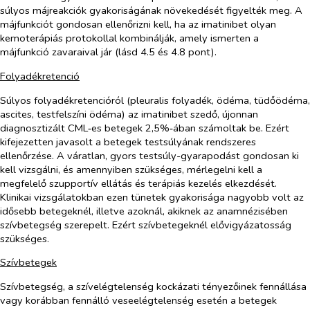
súlyos májreakciók gyakoriságának növekedését figyelték meg. A
májfunkciót gondosan ellenőrizni kell, ha az imatinibet olyan
kemoterápiás protokollal kombinálják, amely ismerten a
májfunkció zavaraival jár (lásd 4.5 és 4.8 pont).
Folyadékretenció
Súlyos folyadékretencióról (pleuralis folyadék, ödéma, tüdőödéma,
ascites, testfelszíni ödéma) az imatinibet szedő, újonnan
diagnosztizált CML‑es betegek 2,5%‑ában számoltak be. Ezért
kifejezetten javasolt a betegek testsúlyának rendszeres
ellenőrzése. A váratlan, gyors testsúly-gyarapodást gondosan ki
kell vizsgálni, és amennyiben szükséges, mérlegelni kell a
megfelelő szupportív ellátás és terápiás kezelés elkezdését.
Klinikai vizsgálatokban ezen tünetek gyakorisága nagyobb volt az
idősebb betegeknél, illetve azoknál, akiknek az anamnézisében
szívbetegség szerepelt. Ezért szívbetegeknél elővigyázatosság
szükséges.
Szívbetegek
Szívbetegség, a szívelégtelenség kockázati tényezőinek fennállása
vagy korábban fennálló veseelégtelenség esetén a betegek