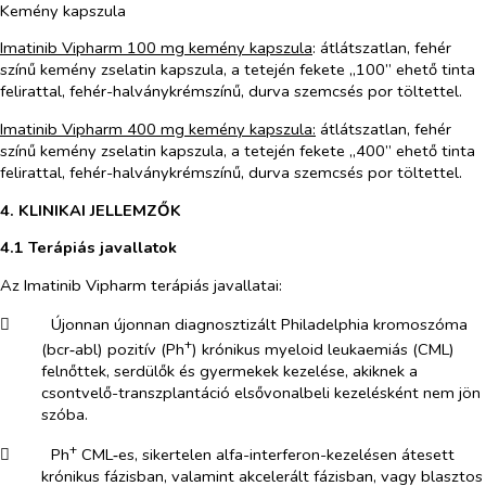
Kemény kapszula
Imatinib Vipharm 100 mg kemény kapszula
: átlátszatlan, fehér
színű kemény zselatin kapszula, a tetején fekete „100” ehető tinta
felirattal, fehér-halványkrémszínű, durva szemcsés por töltettel.
Imatinib Vipharm 400 mg kemény kapszula:
átlátszatlan, fehér
színű kemény zselatin kapszula, a tetején fekete „400” ehető tinta
felirattal, fehér-halványkrémszínű, durva szemcsés por töltettel.
4. KLINIKAI JELLEMZŐK
4.1 Terápiás javallatok
Az Imatinib Vipharm terápiás javallatai:
​
Újonnan újonnan diagnosztizált Philadelphia kromoszóma
+
(bcr‑abl) pozitív (Ph
) krónikus myeloid leukaemiás (CML)
felnőttek, serdülők és gyermekek kezelése, akiknek a
csontvelő-transzplantáció elsővonalbeli kezelésként nem jön
szóba.
+
​
Ph
CML‑es, sikertelen alfa-interferon-kezelésen átesett
krónikus fázisban, valamint akcelerált fázisban, vagy blasztos