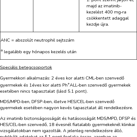
majd az imatinib-
kezelést 400 mg‑ra
csökkentett adaggal
kezdje újra.
ANC = abszolút neutrophil sejtszám
a
legalább egy hónapos kezelés után
Speciális betegcsoportok
Gyermekkori alkalmazás:
2 éves kor alatti CML‑ben szenvedő
+
gyermekek és 1éves kor alatti Ph
ALL‑ben szenvedő gyermekek
esetében nincs tapasztalat (lásd 5.1 pont).
MDS/MPD‑ben, DFSP‑ben, illetve HES/CEL‑ben szenvedő
gyermekek esetében nagyon kevés tapasztalat áll rendelkezésre.
Az imatinib biztonságosságát és hatásosságát MDS/MPD, DFSP és
HES/CEL‑ben szenvedő, 18 évesnél fiatalabb gyermekeknél klinikai
vizsgálatokban nem igazolták. A jelenleg rendelkezésre álló,
publikált adatokat az 5.1 pont foglalja össze, azonban az