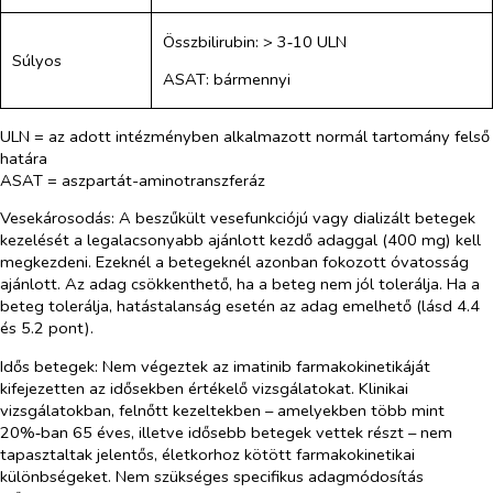
Összbilirubin: > 3‑10 ULN
Súlyos
ASAT: bármennyi
ULN = az adott intézményben alkalmazott normál tartomány felső
határa
ASAT = aszpartát-aminotranszferáz
Vesekárosodás:
A beszűkült vesefunkciójú vagy dializált betegek
kezelését a legalacsonyabb ajánlott kezdő adaggal (400 mg) kell
megkezdeni. Ezeknél a betegeknél azonban fokozott óvatosság
ajánlott. Az adag csökkenthető, ha a beteg nem jól tolerálja. Ha a
beteg tolerálja, hatástalanság esetén az adag emelhető (lásd 4.4
és 5.2 pont).
Idős betegek:
Nem végeztek az imatinib farmakokinetikáját
kifejezetten az idősekben értékelő vizsgálatokat. Klinikai
vizsgálatokban, felnőtt kezeltekben – amelyekben több mint
20%‑ban 65 éves, illetve idősebb betegek vettek részt – nem
tapasztaltak jelentős, életkorhoz kötött farmakokinetikai
különbségeket. Nem szükséges specifikus adagmódosítás