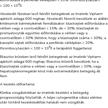
9
> 100 × 10
/l.
Akcelerált fázisban levő felnőtt betegeknek az Imatinib Vipharm
ajánlott adagja 600 mg/nap. Akcelerált fázisról beszélünk az alábbi
kritériumok bármelyikének fennállásakor: blastsejtek előfordulása a
vérben vagy a csontvelőben ≥ 15%, de < 30%, blastsejtek és
promyelocyták együttes előfordulása a vérben vagy a
csontvelőben ≥ 30% (feltéve, hogy a blastsejtek száma < 30%), a
basophil sejtek előfordulása a perifériás vérképben ≥ 20%,
9
thrombocytaszám < 100 × 10
/l a terápiától függetlenül.
Blasztos krízisben levő felnőtt betegeknek az Imatinib Vipharm
ajánlott adagja 600 mg/nap. Blasztos krízisről beszélünk, ha a
blasztsejtek száma a vérben vagy a csontvelőben ≥ 30%, vagy
hepatosplenomegalián kívül más extramedulláris betegség áll
fenn.
A kezelés időtartama:
Klinikai vizsgálatokban az imatinib-kezelést a betegség
progressziójáig folytatták. A teljes cytogenetikai válasz elérése
után történő kezelésleállítás hatását nem vizsgálták.