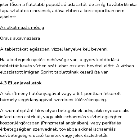
jelentősen a fiatalabb populáció adataitól, de amíg további klinikai
tapasztalatok nincsenek, adása ebben a korcsoportban nem
ajánlott.
Az alkalmazás módja
Oralis alkalmazásra
A tablettákat egészben, vízzel lenyelve kell bevenni.
Ha a betegnek nyelési nehézsége van, a gyors kioldódású
tablettát kevés vízben szét lehet oszlatni bevétel előtt. A vízben
eloszlatott Imigran Sprint tablettának keserű íze van.
4.3 Ellenjavallatok
A készítmény hatóanyagával vagy a 6.1 pontban felsorolt
bármely segédanyagával szembeni túlérzékenység.
A szumatriptánt tilos olyan betegeknek adni, akik myocardialis
infarctuson estek át, vagy akik ischaemiás szívbetegségben,
koszorúérgörcsben (Prinzmetal anginában), vagy perifériás
érbetegségben szenvednek, továbbá akiknél ischaemiás
szívbetegségre utaló tünetek vagy jelek észlelhetők.