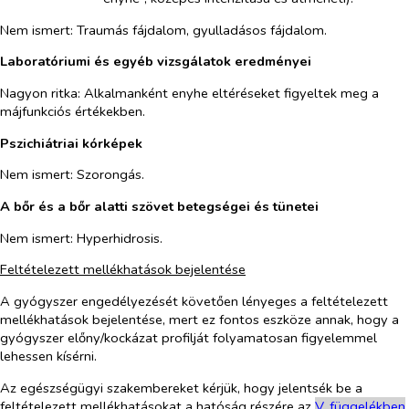
Nem ismert: Traumás fájdalom, gyulladásos fájdalom.
Laboratóriumi és egyéb vizsgálatok eredményei
Nagyon ritka: Alkalmanként enyhe eltéréseket figyeltek meg a
májfunkciós értékekben.
Pszichiátriai kórképek
Nem ismert: Szorongás.
A bőr és a bőr alatti szövet betegségei és tünetei
Nem ismert: Hyperhidrosis.
Feltételezett mellékhatások bejelentése
A gyógyszer engedélyezését követően lényeges a feltételezett
mellékhatások bejelentése, mert ez fontos eszköze annak, hogy a
gyógyszer előny/kockázat profilját folyamatosan figyelemmel
lehessen kísérni.
Az egészségügyi szakembereket kérjük, hogy jelentsék be a
feltételezett mellékhatásokat a hatóság részére az
V. füg
g
elékben