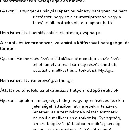
Emésztőrendszeri betegségek és tünetek
Gyakori: Hányinger és hányás lépett fel néhány betegben, de nem
tisztázott, hogy ez a szumatriptánnak, vagy a
fennálló állapotnak volt-e tulajdonítható.
Nem ismert: Ischaemiás colitis, diarrhoea, dysphagia.
A csont- és izomrendszer, valamint a kötőszövet betegségei és
tünetei
Gyakori: Elnehezülés érzése (általában átmeneti, intenzív érzés
lehet, amely a test bármely részét érintheti,
például a mellkast és a torkot is). Myalgia.
Nem ismert: Nyakmerevség, arthralgia
Általános tünetek, az alkalmazás helyén fellépő reakciók
Gyakori: Fájdalom, melegség-, hideg- vagy nyomásérzés (ezek a
jelenségek általában átmenetiek, intenzívek
lehetnek, és a test bármely részét érinthetik,
például a mellkast és a torkot is). Gyengeség,
kimerültségérzés (általában mindkét jelenség
enyhe-, közepes intenzitású és átmeneti).