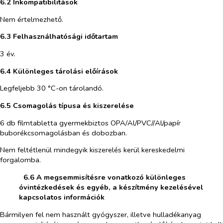
6.2 Inkompatibilitások
Nem értelmezhető.
6.3 Felhasználhatósági időtartam
3 év.
6.4 Különleges tárolási előírások
Legfeljebb 30 °C-on tárolandó.
6.5 Csomagolás típusa és kiszerelése
6 db filmtabletta gyermekbiztos OPA/Al/PVC//Al/papír
buborékcsomagolásban és dobozban.
Nem feltétlenül mindegyik kiszerelés kerül kereskedelmi
forgalomba.
​
6.6 A megsemmisítésre vonatkozó különleges
óvintézkedések
és egyéb, a készítmény kezelésével
kapcsolatos információk
Bármilyen fel nem használt gyógyszer, illetve hulladékanyag