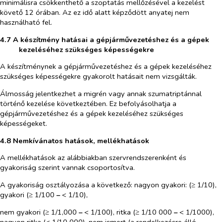
minimálisra csökkenthető a szoptatás mellőzésével a kezelést
követő 12 órában. Az ez idő alatt képződött anyatej nem
használható fel.
4.7 A készítmény hatásai a gépjárművezetéshez és a gépek
kezeléséhez szükséges képességekre
A készítménynek a gépjárművezetéshez és a gépek kezeléséhez
szükséges képességekre gyakorolt hatásait nem vizsgálták.
Álmosság jelentkezhet a migrén vagy annak szumatriptánnal
történő kezelése következtében. Ez befolyásolhatja a
gépjárművezetéshez és a gépek kezeléséhez szükséges
képességeket.
4.8 Nemkívánatos hatások, mellékhatások
A mellékhatások az alábbiakban szervrendszerenként és
gyakoriság szerint vannak csoportosítva.
A gyakoriság osztályozása a következő: nagyon gyakori: (≥ 1/10),
gyakori (≥ 1/100
–
< 1/10),
nem gyakori (≥ 1/1,000
–
< 1/100), ritka (≥ 1/10 000
–
< 1/1000),
nagyon ritka (< 1/10 000), nem ismert (a rendelkezésre álló