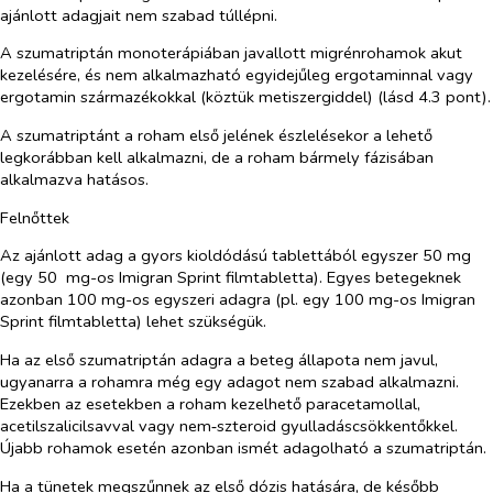
ajánlott adagjait nem szabad túllépni.
A szumatriptán monoterápiában javallott migrénrohamok akut
kezelésére, és nem alkalmazható egyidejűleg ergotaminnal vagy
ergotamin származékokkal (köztük metiszergiddel) (lásd 4.3 pont).
A szumatriptánt a roham első jelének észlelésekor a lehető
legkorábban kell alkalmazni, de a roham bármely fázisában
alkalmazva hatásos.
Felnőttek
Az ajánlott adag a gyors kioldódású tablettából egyszer 50 mg
(egy 50 mg-os Imigran Sprint filmtabletta). Egyes betegeknek
azonban 100 mg-os egyszeri adagra (pl. egy 100 mg-os Imigran
Sprint filmtabletta) lehet szükségük.
Ha az első szumatriptán adagra a beteg állapota nem javul,
ugyanarra a rohamra még egy adagot nem szabad alkalmazni.
Ezekben az esetekben a roham kezelhető paracetamollal,
acetilszalicilsavval vagy nem‑szteroid gyulladáscsökkentőkkel.
Újabb rohamok esetén azonban ismét adagolható a szumatriptán.
Ha a tünetek megszűnnek az első dózis hatására, de később