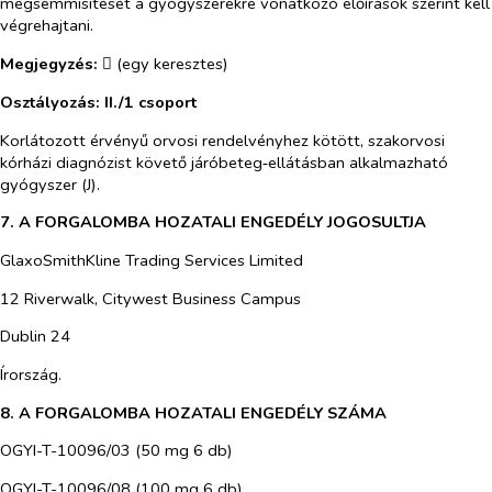
megsemmisítését a gyógyszerekre vonatkozó előírások szerint kell
végrehajtani.
Megjegyzés:
(egy keresztes)

Osztályozás: II./1 csoport
Korlátozott érvényű orvosi rendelvényhez kötött, szakorvosi
kórházi diagnózist követő járóbeteg‑ellátásban alkalmazható
gyógyszer (J).
7. A FORGALOMBA HOZATALI ENGEDÉLY JOGOSULTJA
GlaxoSmithKline Trading Services Limited
12 Riverwalk, Citywest Business Campus
Dublin 24
Írország.
8. A FORGALOMBA HOZATALI ENGEDÉLY SZÁMA
OGYI-T-10096/03 (50 mg 6 db)
OGYI-T-10096/08 (100 mg 6 db)