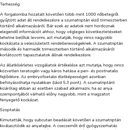
Terhesség
A forgalomba hozatalt követően több mint 1000 nőbetegről
gyűjtött adat áll rendelkezésre a szumatriptán első trimeszterben
történő alkalmazásáról. Bár ezek az adatok nem hordoznak
elegendő információt ahhoz, hogy végleges következtetéseket
lehetne belőlük levonni, azt mutatják, hogy nincs nagyobb
kockázata a veleszületett rendellenességeknek. A szumatriptán
második és harmadik trimeszterben történő alkalmazásáról
korlátozott tapasztalatok állnak rendelkezésre.
Az állatkísérletes vizsgálatok értékelése azt mutatja, hogy nincs
közvetlen teratogén vagy káros hatása a peri- és postnatalis
fejlődésre. Az embryofoetalis életképességet azonban
befolyásolhatja nyulakban (lásd 5.3 pont). A szumatriptánt
kizárólag abban az esetben szabad alkalmazni, ha az anya
szempontjából várható előny nagyobb, mint a magzatot
fenyegető kockázat.
Szoptatás
Kimutatták, hogy subcutan beadását követően a szumatriptán
kiválasztódik az anyatejbe. A csecsemőt érő gyógyszerhatás