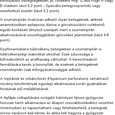
befolyásoló betegségekben, pl. csökkent máj- (
Child Pugh A vagy
B stádium, lásd 5.2 pont – Speciális betegcsoportok
) vagy
vesefunkció esetén (lásd 5.2 pont).
A szumatriptán óvatosan adható olyan betegeknek, akiknek
anamnézisében epilepszia, illetve a görcsküszöböt csökkentő
egyéb kockázati tényező szerepel, mert a szumatriptán
alkalmazásával összefüggésben görcsöket jelentettek (lásd 4.8
pont).
Szulfonamidokra túlérzékeny betegekben a szumatriptán is
túlérzékenységi reakciókat okozhat. Ezek súlyossága a
bőrreakcióktól az anafilaxiáig változhat. A keresztreakció
fennállására kevés a bizonyíték, de ezeknek a betegeknek
szumatriptán csak elővigyázatossággal adható.
A triptánok és orbáncfüvet (
Hypericum perforatum
) tartalmazó
növényi készítmények egyidejű alkalmazása során gyakrabban
fordulnak elő mellékhatások.
A fejfájás csillapítására szolgáló bármilyen típusú gyógyszer
hosszan tartó alkalmazása az állapot rosszabbodásához vezethet.
Amennyiben ez tapasztalható vagy feltételezhető, a betegnek
orvosi tanácsot kell kérnie, és abba kell hagynia a gyógyszer