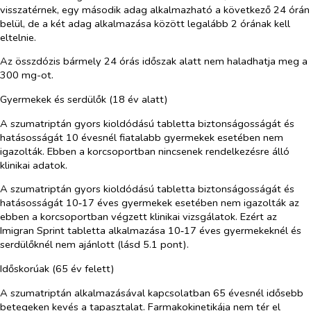
visszatérnek, egy második adag alkalmazható a következő 24 órán
belül, de a két adag alkalmazása között legalább 2 órának kell
eltelnie.
Az összdózis bármely 24 órás időszak alatt nem haladhatja meg a
300 mg-ot.
Gyermekek és serdülők (18 év alatt)
A szumatriptán gyors kioldódású tabletta biztonságosságát és
hatásosságát 10 évesnél fiatalabb gyermekek esetében nem
igazolták. Ebben a korcsoportban nincsenek rendelkezésre álló
klinikai adatok.
A szumatriptán gyors kioldódású tabletta biztonságosságát és
hatásosságát 10‑17 éves gyermekek esetében nem igazolták az
ebben a korcsoportban végzett klinikai vizsgálatok. Ezért az
Imigran Sprint tabletta alkalmazása 10‑17 éves gyermekeknél és
serdülőknél nem ajánlott (lásd 5.1 pont).
Időskorúak (65 év felett)
A szumatriptán alkalmazásával kapcsolatban 65 évesnél idősebb
betegeken kevés a tapasztalat. Farmakokinetikája nem tér el