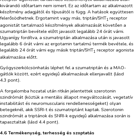
kivárandó időtartam nem ismert. Ez az időtartam az alkalmazott
készítmény adagjától és típusától is függ. A hatások együttesen
felerősödhetnek. Ergotamint vagy más, triptán/5HT
receptor
1
agonistát tartalmazó készítmények alkalmazását követően a
szumatriptán bevétele előtt javasolt legalább 24 órát várni.
Ugyanígy fordítva, a szumatriptán alkalmazása után is javasolt
legalább 6 órát várni az ergotamin tartalmú termék bevétele, és
legalább 24 órát várni egy másik triptán/5HT
receptor agonista
1
alkalmazása előtt.
Gyógyszerkölcsönhatás léphet fel a szumatriptán és a MAO-
gátlók között, ezért egyidejű alkalmazásuk ellenjavallt (lásd
4.3 pont).
A forgalomba hozatal után ritkán jelentettek szerotonin
szindrómát (köztük a mentális állapot megváltozását, vegetatív
instabilitást és neuromuscularis rendellenességeket) olyan
betegeknél, akik SSRI-t és szumatriptánt kaptak. Szerotonin
szindrómát a triptánok és SNRI-k egyidejű alkalmazása során is
tapasztaltak (lásd 4.4 pont).
4.6 Termékenység, terhesség és szoptatás