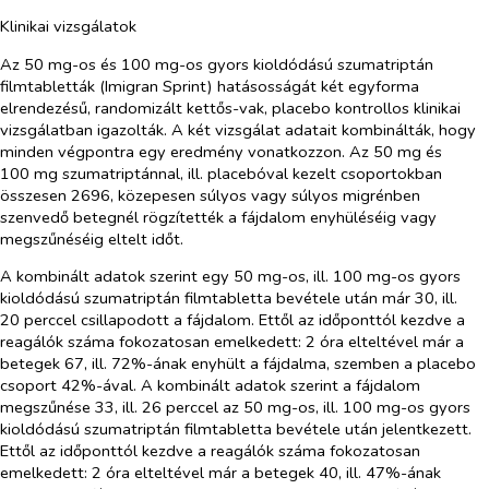
Klinikai vizsgálatok
Az 50 mg-os és 100 mg-os gyors kioldódású szumatriptán
filmtabletták (Imigran Sprint) hatásosságát két egyforma
elrendezésű, randomizált kettős-vak, placebo kontrollos klinikai
vizsgálatban igazolták. A két vizsgálat adatait kombinálták, hogy
minden végpontra egy eredmény vonatkozzon. Az 50 mg és
100 mg szumatriptánnal, ill. placebóval kezelt csoportokban
összesen 2696, közepesen súlyos vagy súlyos migrénben
szenvedő betegnél rögzítették a fájdalom enyhüléséig vagy
megszűnéséig eltelt időt.
A kombinált adatok szerint egy 50 mg-os, ill. 100 mg-os gyors
kioldódású szumatriptán filmtabletta bevétele után már 30, ill.
20 perccel csillapodott a fájdalom. Ettől az időponttól kezdve a
reagálók száma fokozatosan emelkedett: 2 óra elteltével már a
betegek 67, ill. 72%-ának enyhült a fájdalma, szemben a placebo
csoport 42%-ával. A kombinált adatok szerint a fájdalom
megszűnése 33, ill. 26 perccel az 50 mg-os, ill. 100 mg-os gyors
kioldódású szumatriptán filmtabletta bevétele után jelentkezett.
Ettől az időponttól kezdve a reagálók száma fokozatosan
emelkedett: 2 óra elteltével már a betegek 40, ill. 47%-ának