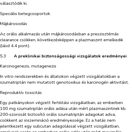
választódik ki.
Speciális betegcsoportok
Májkárosodás
Az orális alkalmazás után májkárosodásban a preszisztémás
clearance csökken, következésképpen a plazmaszint emelkedik
(lásd 4.4 pont).
5.3​
A preklinikai biztonságossági vizsgálatok eredményei
Karcinogenezis, mutagenezis
In vitro
rendszerekben és állatokon végzett vizsgálatokban a
szumatriptán nem mutatott genotoxikus és karcinogén aktivitást.
Reproduktív toxicitás
Egy patkányokon végzett fertilitási vizsgálatban, az emberben
100 mg szumatriptán orális adása után mért plazmaszintnek kb.
200‑szorosát biztosító orális szumatriptán adagokat adva,
csökkent az inszemináció eredményessége. Ez a hatás nem
jelentkezett egy subcutan adagolással végzett vizsgálatban,