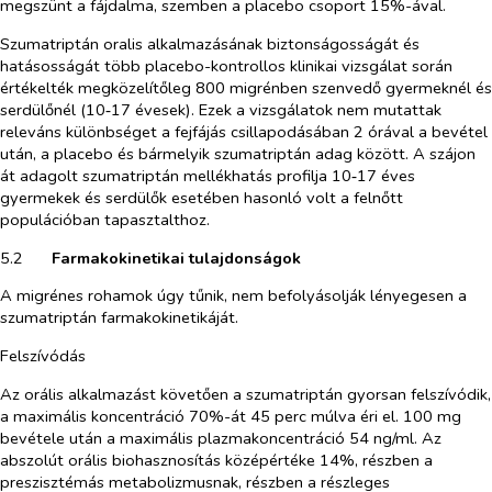
megszünt a fájdalma, szemben a placebo csoport 15%-ával.
Szumatriptán oralis alkalmazásának biztonságosságát és
hatásosságát több placebo-kontrollos klinikai vizsgálat során
értékelték megközelítőleg 800 migrénben szenvedő gyermeknél és
serdülőnél (10‑17 évesek). Ezek a vizsgálatok nem mutattak
releváns különbséget a fejfájás csillapodásában 2 órával a bevétel
után, a placebo és bármelyik szumatriptán adag között. A szájon
át adagolt szumatriptán mellékhatás profilja 10‑17 éves
gyermekek és serdülők esetében hasonló volt a felnőtt
populációban tapasztalthoz.
5.2​
Farmakokinetikai tulajdonságok
A migrénes rohamok úgy tűnik, nem befolyásolják lényegesen a
szumatriptán farmakokinetikáját.
Felszívódás
Az orális alkalmazást követően a szumatriptán gyorsan felszívódik,
a maximális koncentráció 70%-át 45 perc múlva éri el. 100 mg
bevétele után a maximális plazmakoncentráció 54 ng/ml. Az
abszolút orális biohasznosítás középértéke 14%, részben a
preszisztémás metabolizmusnak, részben a részleges