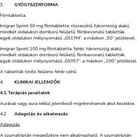
3.​
GYÓGYSZERFORMA
Filmtabletta.
Imigran Sprint 50 mg filmtabletta:
rózsaszínű, háromszög alakú,
mindkét oldalukon domború felületű, filmbevonatú tabletták,
egyik oldalukon mélynyomású „GS1YM”, a másikon „50” jelöléssel.
Imigran Sprint 100 mg filmtabletta:
fehér, háromszög alakú,
mindkét oldalukon domború felületű, filmbevonatú tabletták,
egyik oldalukon mélynyomású „GSYE7”, a másikon „100” jelöléssel.
A tabletták törési felülete fehér színű.
4.​
KLINIKAI JELLEMZŐK
4.1 Terápiás javallatok
Aurával vagy aura nélkül jelentkező migrénrohamok akut kezelése.
4.2​
Adagolás és alkalmazás
Adagolás
A szumatriptán megelőzésre nem alkalmazható. A szumatriptán