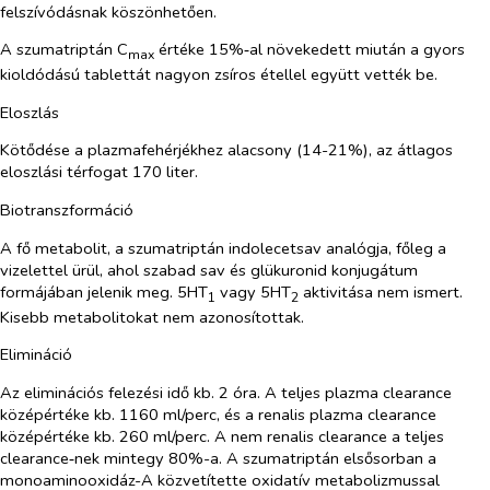
felszívódásnak köszönhetően.
A szumatriptán C
értéke 15%‑al növekedett miután a gyors
max
kioldódású tablettát nagyon zsíros étellel együtt vették be.
Eloszlás
Kötődése a plazmafehérjékhez alacsony (14-21%), az átlagos
eloszlási térfogat 170 liter.
Biotranszformáció
A fő metabolit, a szumatriptán indolecetsav analógja, főleg a
vizelettel ürül, ahol szabad sav és glükuronid konjugátum
formájában jelenik meg. 5HT
vagy 5HT
aktivitása nem ismert.
1
2
Kisebb metabolitokat nem azonosítottak.
Elimináció
Az eliminációs felezési idő kb. 2 óra. A teljes plazma clearance
középértéke kb. 1160 ml/perc, és a renalis plazma clearance
középértéke kb. 260 ml/perc. A nem renalis clearance a teljes
clearance‑nek mintegy 80%-a. A szumatriptán elsősorban a
monoaminooxidáz-A közvetítette oxidatív metabolizmussal