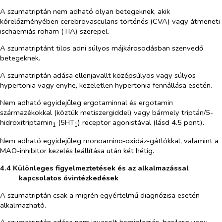
A szumatriptán nem adható olyan betegeknek, akik
kórelőzményében cerebrovascularis történés (CVA) vagy átmeneti
ischaemiás roham (TIA) szerepel.
A szumatriptánt tilos adni súlyos májkárosodásban szenvedő
betegeknek.
A szumatriptán adása ellenjavallt középsúlyos vagy súlyos
hypertonia vagy enyhe, kezeletlen hypertonia fennállása esetén.
Nem adható egyidejűleg ergotaminnal és ergotamin
származékokkal (köztük metiszergiddel) vagy bármely triptán/5-
hidroxitriptamin
(5HT
) receptor agonistával (lásd 4.5 pont).
1
1
Nem adható egyidejűleg monoamino‑oxidáz-gátlókkal, valamint a
MAO-inhibitor kezelés leállítása után két hétig.
4.4 Különleges figyelmeztetések és az alkalmazással
kapcsolatos óvintézkedések
A szumatriptán csak a migrén egyértelmű diagnózisa esetén
alkalmazható.