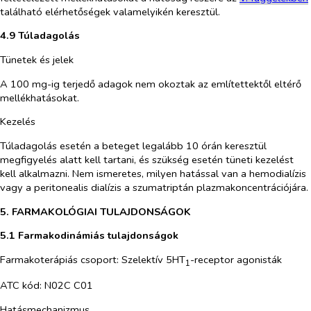
található elérhetőségek valamelyikén keresztül.
4.9 Túladagolás
Tünetek és jelek
A 100 mg-ig terjedő adagok nem okoztak az említettektől eltérő
mellékhatásokat.
Kezelés
Túladagolás esetén a beteget legalább 10 órán keresztül
megfigyelés alatt kell tartani, és szükség esetén tüneti kezelést
kell alkalmazni. Nem ismeretes, milyen hatással van a hemodialízis
vagy a peritonealis dialízis a szumatriptán plazmakoncentrációjára.
5. FARMAKOLÓGIAI TULAJDONSÁGOK
5.1 Farmakodinámiás tulajdonságok
Farmakoterápiás csoport: Szelektív 5HT
-receptor agonisták
1
ATC kód: N02C C01
Hatásmechanizmus