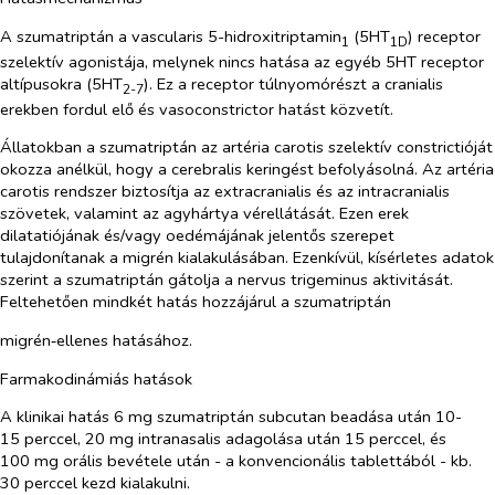
A szumatriptán a vascularis 5-hidroxitriptamin
(5HT
) receptor
1
1D
szelektív agonistája, melynek nincs hatása az egyéb 5HT receptor
altípusokra (5HT
). Ez a receptor túlnyomórészt a cranialis
2-7
erekben fordul elő és vasoconstrictor hatást közvetít.
Állatokban a szumatriptán az artéria carotis szelektív constrictióját
okozza anélkül, hogy a cerebralis keringést befolyásolná. Az artéria
carotis rendszer biztosítja az extracranialis és az intracranialis
szövetek, valamint az agyhártya vérellátását. Ezen erek
dilatatiójának és/vagy oedémájának jelentős szerepet
tulajdonítanak a migrén kialakulásában. Ezenkívül, kísérletes adatok
szerint a szumatriptán gátolja a nervus trigeminus aktivitását.
Feltehetően mindkét hatás hozzájárul a szumatriptán
migrén‑ellenes hatásához.
Farmakodinámiás hatások
A klinikai hatás 6 mg szumatriptán subcutan beadása után 10-
15 perccel, 20 mg intranasalis adagolása után 15 perccel, és
100 mg orális bevétele után - a konvencionális tablettából - kb.
30 perccel kezd kialakulni.