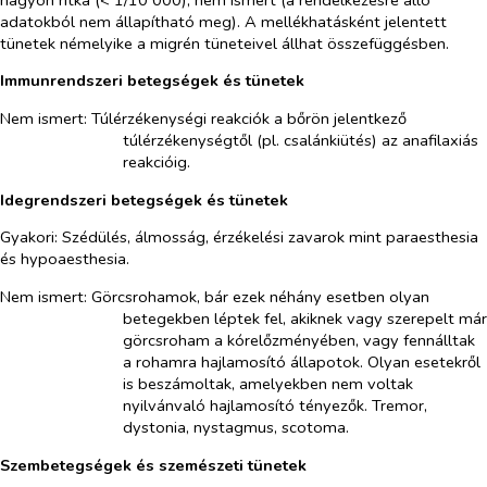
adatokból nem állapítható meg). A mellékhatásként jelentett
tünetek némelyike a migrén tüneteivel állhat összefüggésben.
Immunrendszeri betegségek és tünetek
Nem ismert: Túlérzékenységi reakciók a bőrön jelentkező
túlérzékenységtől (pl. csalánkiütés) az anafilaxiás
reakcióig.
Idegrendszeri betegségek és tünetek
Gyakori: Szédülés, álmosság, érzékelési zavarok mint paraesthesia
és hypoaesthesia
.
Nem ismert: Görcsrohamok, bár ezek néhány esetben olyan
betegekben léptek fel, akiknek vagy szerepelt már
görcsroham a kórelőzményében, vagy fennálltak
a rohamra hajlamosító állapotok. Olyan esetekről
is beszámoltak, amelyekben nem voltak
nyilvánvaló hajlamosító tényezők. Tremor,
dystonia, nystagmus, scotoma.
Szembetegségek és szemészeti tünetek