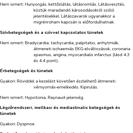
Nem ismert: Hunyorgás, kettőslátás, látásromlás. Látásvesztés,
köztük maradandó károsodásokról szóló
jelentésekkel. Látászavarok ugyanakkor a
migrénroham kapcsán is előfordulhatnak.
Szívbetegségek és a szívvel kapcsolatos tünetek
Nem ismert: Bradycardia, tachycardia, palpitatio, arrhytmiák,
átmeneti ischaemiás EKG‑elváltozások, coronaria
spasmus, angina, myocardialis infarctus (lásd 4.3
és 4.4 pont).
Érbetegségek és tünetek
Gyakori: Röviddel a kezelést követően észlelhető átmeneti
vérnyomás‑emelkedés. Kipirulás.
Nem ismert: Hypotonia, Raynaud-jelenség.
Légzőrendszeri, mellkasi és mediastinalis betegségek és
tünetek
Gyakori: Dyspnoe.