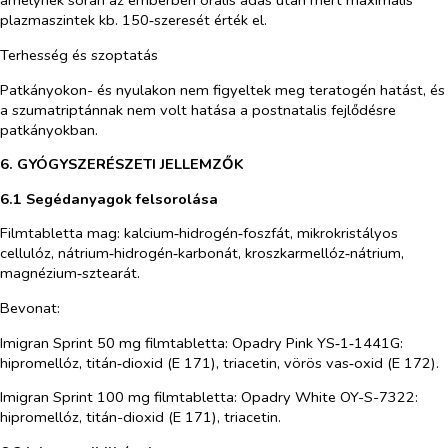
amelynek során az emberben orális adás után mért maximális
plazmaszintek kb. 150‑szeresét érték el.
Terhesség és szoptatás
Patkányokon- és nyulakon nem figyeltek meg teratogén hatást, és
a szumatriptánnak nem volt hatása a postnatalis fejlődésre
patkányokban.
6. GYÓGYSZERÉSZETI JELLEMZŐK
6.1 Segédanyagok felsorolása
Filmtabletta mag
: kalcium‑hidrogén‑foszfát, mikrokristályos
cellulóz, nátrium‑hidrogén‑karbonát, kroszkarmellóz‑nátrium,
magnézium‑sztearát.
Bevonat:
Imigran Sprint 50 mg filmtabletta:
Opadry Pink YS‑1‑1441G:
hipromellóz, titán‑dioxid (E 171), triacetin, vörös vas‑oxid (E 172).
Imigran Sprint 100 mg filmtabletta
: Opadry White OY-S-7322:
hipromellóz, titán-dioxid (E 171), triacetin.