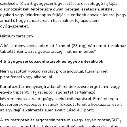
szedését. Túlzott gyógyszerfogyasztással összefüggő fejfájás
diagnózisát kell feltételezni olyan betegek esetében, akiknél
gyakori vagy mindennapos fejfájás jelentkezik annak ellenére (vagy
amiatt), hogy rendszeresen használnak fejfájás elleni
gyógyszereket.
Nátrium tartalom
A készítmény kevesebb mint 1 mmol (23 mg) nátriumot tartalmaz
tablettánként, azaz gyakorlatilag „nátriummentes”.
4.5 Gyógyszerkölcsönhatások és egyéb interakciók
Nem igazoltak kölcsönhatást propranolollal, flunarizinnel,
pizotifennel vagy alkohollal.
Korlátozott mennyiségű adat áll rendelkezésre ergotamin vagy
egyéb triptán/5HT
receptor agonistát tartalmazó
1
készítményekkel való gyógyszerkölcsönhatásról. Elméletileg a
koszorúerek vasospasmusának fokozott lehet a kockázata, ezért
az egyidejű alkalmazás ellenjavallt (lásd 4.3 pont).
A szumatriptán és ergotamin tartalmú vagy egyéb triptán/5HT
1
receptor agonistát tartalmazó készítmények alkalmazása után