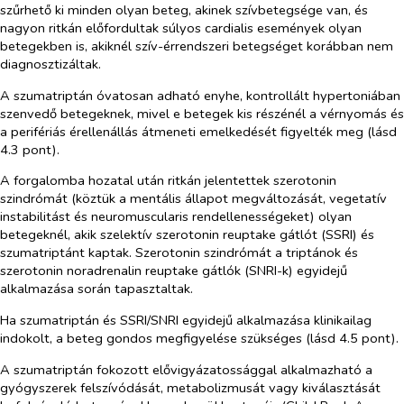
szűrhető ki minden olyan beteg, akinek szívbetegsége van, és
nagyon ritkán előfordultak súlyos cardialis események olyan
betegekben is, akiknél szív-érrendszeri betegséget korábban nem
diagnosztizáltak.
A szumatriptán óvatosan adható enyhe, kontrollált hypertoniában
szenvedő betegeknek, mivel e betegek kis részénél a vérnyomás és
a perifériás érellenállás átmeneti emelkedését figyelték meg (lásd
4.3 pont).
A forgalomba hozatal után ritkán jelentettek szerotonin
szindrómát (köztük a mentális állapot megváltozását, vegetatív
instabilitást és neuromuscularis rendellenességeket) olyan
betegeknél, akik szelektív szerotonin reuptake gátlót (SSRI) és
szumatriptánt kaptak. Szerotonin szindrómát a triptánok és
szerotonin noradrenalin reuptake gátlók (SNRI-k) egyidejű
alkalmazása során tapasztaltak.
Ha szumatriptán és SSRI/SNRI egyidejű alkalmazása klinikailag
indokolt, a beteg gondos megfigyelése szükséges (lásd 4.5 pont).
A szumatriptán fokozott elővigyázatossággal alkalmazható a
gyógyszerek felszívódását, metabolizmusát vagy kiválasztását