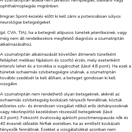
A szumatriptán adása nem javasolt hemiplegiás, basilaris vagy
ophthalmoplegiás migrénben.
Imigran Sprint‑kezelés előtt ki kell zárni a potenciálisan súlyos
neurológiai betegségeket
(pl. CVA, TIA), ha a betegnél atípusos tünetek jelentkeznek, vagy
még nem áll rendelkezésre megfelelő diagnózis a szumatriptán
alkalmazásához.
A szumatriptán alkalmazását követően átmeneti tünetként
felléphet mellkasi fájdalom és szorító érzés, mely esetenként
intenzív lehet és a torokba is sugározhat (lásd 4.8 pont). Ha ezek a
tünetek ischaemiás szívbetegségre utalnak, a szumatriptán
további szedését le kell állítani, a beteget gondosan ki kell
vizsgálni.
A szumatriptán nem rendelhető olyan betegeknek, akiknél az
ischaemiás szívbetegség kockázati tényezői fennállnak, köztük
előzetes szív- és érrendszeri vizsgálat nélkül erős dohányosoknak
vagy nikotinpótló kezelésben részesülő betegeknek (lásd
4.3 pont). Fokozott óvatosság ajánlott posztmenopauzás nők és
40 évesnél idősebb férfiak esetében, ha az említett kockázati
tényezők fennállnak. Ezekkel a vizsgálatokkal azonban nem