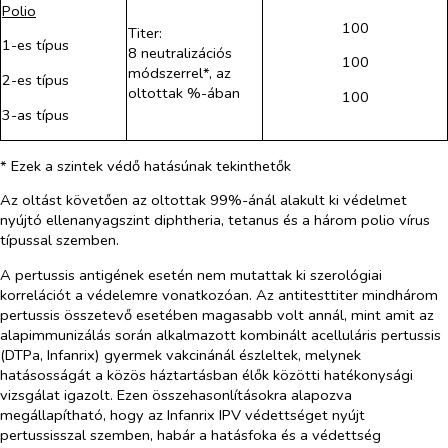
Polio
100
Titer:
1-es típus
8 neutralizációs
100
módszerrel*, az
2-es típus
oltottak %-ában
100
3-as típus
* Ezek a szintek védő hatásúnak tekinthetők
Az oltást követően az oltottak 99%-ánál alakult ki védelmet
nyújtó ellenanyagszint diphtheria, tetanus és a három polio vírus
típussal szemben.
A pertussis antigének esetén nem mutattak ki szerológiai
korrelációt a védelemre vonatkozóan. Az antitesttiter mindhárom
pertussis összetevő esetében magasabb volt annál, mint amit az
alapimmunizálás során alkalmazott kombinált acelluláris pertussis
(DTPa, Infanrix) gyermek vakcinánál észleltek, melynek
hatásosságát a közös háztartásban élők közötti hatékonysági
vizsgálat igazolt. Ezen összehasonlításokra alapozva
megállapítható, hogy az Infanrix IPV védettséget nyújt
pertussisszal szemben, habár a hatásfoka és a védettség