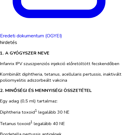
Eredeti dokumentum (OGYEI)
hirdetés
1. A GYÓGYSZER NEVE
Infanrix IPV szuszpenziós injekció előretöltött fecskendőben
Kombinált diphtheria, tetanus, acellularis pertussis, inaktivált
poliomyelitis adszorbeált vakcina
2. MINŐSÉGI ÉS MENNYISÉGI ÖSSZETÉTEL
Egy adag (0,5 ml) tartalmaz:
1
Diphtheria toxoid
legalább 30 NE
1
Tetanus toxoid
legalább 40 NE
Bordetella pertussis
antigének