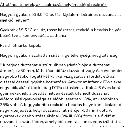
Általános tünetek, az alkalmazás helyén fellépő reakciók:
Nagyon gyakori: ≥38,0 °C‑os láz, fájdalom, bőrpír és duzzanat az
injekció helyén*
Gyakori: ≥39,5 °C‑os láz, rossz közérzet, reakció a beadás helyén,
beleértve a keményedést, asthenia
Pszichiátriai kórképek:
Nagyon gyakori: szokatlan sírás, ingerlékenység, nyugtalanság
* Kiterjedt duzzanat a szúrt lábban (definíciója: a duzzanat
átmérője >50 mm, láthatóan diffúz duzzanat vagy észrevehetően
nagyobb lábkörfogat) két klinikai vizsgálatban fordult elő az
oltással összefüggésbe hozhatóan. Amikor az Infanrix IPV-t akár
negyedik, akár ötödik adag DTPa oltásként adtak 4-6 éves korú
gyermekeknek, a beadás helyén észlelt kiterjedt duzzanat
előfordulási gyakorisága az előbbi esetben 13%, az utóbbiban
25% volt. A leggyakoribb reakció a beadás helye körül kialakuló
nagy kiterjedésű, helyi duzzanat (átmérője >50 mm) volt. A
gyermekek kisebb százalékánál (3% ill. 6%) fordult elő diffúz
duzzanat a szúrt lábon, amely időnként a szomszédos ízületet is