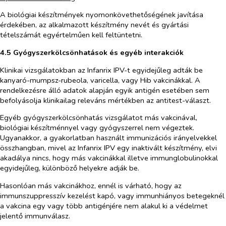
A biológiai készítmények nyomonkövethetőségének javítása
érdekében, az alkalmazott készítmény nevét és gyártási
tételszámát egyértelműen kell feltüntetni.
4.5 Gyógyszerkölcsönhatások és egyéb interakciók
Klinikai vizsgálatokban az Infanrix IPV-t egyidejűleg adták be
kanyaró-mumpsz-rubeola, varicella, vagy Hib vakcinákkal. A
rendelkezésre álló adatok alapján egyik antigén esetében sem
befolyásolja klinikailag releváns mértékben az antitest-választ.
Egyéb gyógyszerkölcsönhatás vizsgálatot más vakcinával,
biológiai készítménnyel vagy gyógyszerrel nem végeztek.
Ugyanakkor, a gyakorlatban használt immunizációs irányelvekkel
összhangban, mivel az Infanrix IPV egy inaktivált készítmény, elvi
akadálya nincs, hogy más vakcinákkal illetve immunglobulinokkal
egyidejűleg, különböző helyekre adják be.
Hasonlóan más vakcinákhoz, ennél is várható, hogy az
immunszuppresszív kezelést kapó, vagy immunhiányos betegeknél
a vakcina egy vagy több antigénjére nem alakul ki a védelmet
jelentő immunválasz.