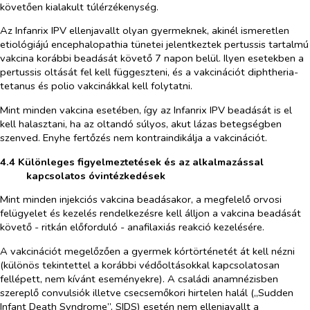
követően kialakult túlérzékenység.
Az Infanrix IPV ellenjavallt olyan gyermeknek, akinél ismeretlen
etiológiájú encephalopathia tünetei jelentkeztek pertussis tartalmú
vakcina korábbi beadását követő 7 napon belül. Ilyen esetekben a
pertussis oltását fel kell függeszteni, és a vakcinációt diphtheria-
tetanus és polio vakcinákkal kell folytatni.
Mint minden vakcina esetében, így az Infanrix IPV beadását is el
kell halasztani, ha az oltandó súlyos, akut lázas betegségben
szenved. Enyhe fertőzés nem kontraindikálja a vakcinációt.
4.4 Különleges figyelmeztetések és az alkalmazással
kapcsolatos óvintézkedések
Mint minden injekciós vakcina beadásakor, a megfelelő orvosi
felügyelet és kezelés rendelkezésre kell álljon a vakcina beadását
követő - ritkán előforduló - anafilaxiás reakció kezelésére.
A vakcinációt megelőzően a gyermek kórtörténetét át kell nézni
(különös tekintettel a korábbi védőoltásokkal kapcsolatosan
fellépett, nem kívánt eseményekre). A családi anamnézisben
szereplő convulsiók illetve csecsemőkori hirtelen halál („Sudden
Infant Death Syndrome”, SIDS) esetén nem ellenjavallt a