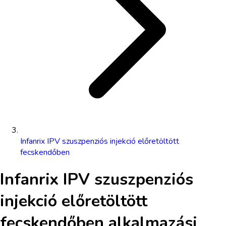
Infanrix IPV szuszpenziós injekció előretöltött
fecskendőben
Infanrix IPV szuszpenziós
injekció előretöltött
fecskendőben
alkalmazási