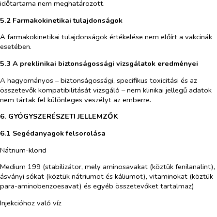
időtartama nem meghatározott.
5.2 Farmakokinetikai tulajdonságok
A farmakokinetikai tulajdonságok értékelése nem előírt a vakcinák
esetében.
5.3 A preklinikai biztonságossági vizsgálatok eredményei
A hagyományos – biztonságossági, specifikus toxicitási és az
összetevők kompatibilitását vizsgáló – nem klinikai jellegű adatok
nem tártak fel különleges veszélyt az emberre.
6. GYÓGYSZERÉSZETI JELLEMZŐK
6.1 Segédanyagok felsorolása
Nátrium-klorid
Medium 199 (stabilizátor, mely aminosavakat
(köztük fenilanalint)
,
ásványi sókat
(köztük nátriumot és káliumot)
, vitaminokat (köztük
para-aminobenzoesavat) és egyéb összetevőket tartalmaz)
Injekcióhoz való víz