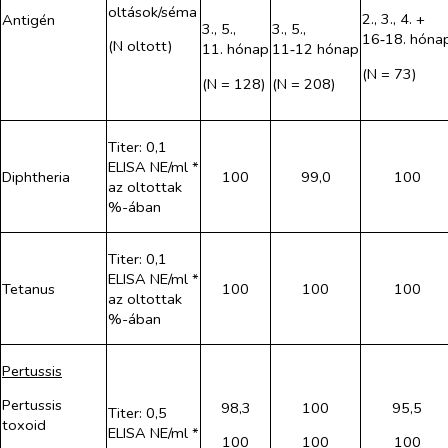
oltások/séma
2., 3., 4. +
Antigén
3., 5.,
3., 5.,
16‑18. hóna
(N oltott)
11. hónap
11‑12 hónap
(N = 73)
(N = 128)
(N = 208)
Titer: 0,1
ELISA NE/ml *
Diphtheria
100
99,0
100
az oltottak
%-ában
Titer: 0,1
ELISA NE/ml *
Tetanus
100
100
100
az oltottak
%-ában
Pertussis
Pertussis
98,3
100
95,5
Titer: 0,5
toxoid
ELISA NE/ml *
100
100
100