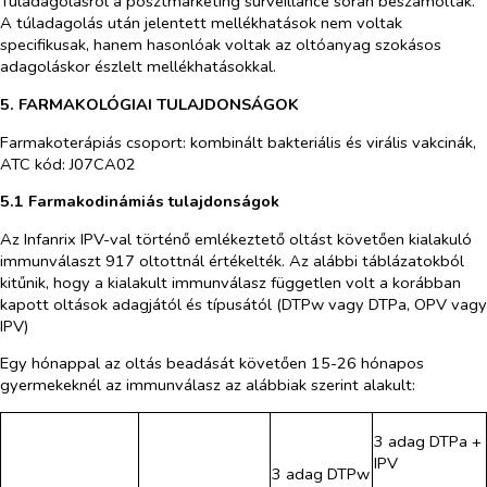
Túladagolásról a posztmarketing surveillance során beszámoltak.
A túladagolás után jelentett mellékhatások nem voltak
specifikusak, hanem hasonlóak voltak az oltóanyag szokásos
adagoláskor észlelt mellékhatásokkal.
5. FARMAKOLÓGIAI TULAJDONSÁGOK
Farmakoterápiás csoport: kombinált bakteriális és virális vakcinák,
ATC kód: J07CA02
5.1 Farmakodinámiás tulajdonságok
Az Infanrix IPV-val történő emlékeztető oltást követően kialakuló
immunválaszt 917 oltottnál értékelték. Az alábbi táblázatokból
kitűnik, hogy a kialakult immunválasz független volt a korábban
kapott oltások adagjától és típusától (DTPw vagy DTPa, OPV vagy
IPV)
Egy hónappal az oltás beadását követően 15-26 hónapos
gyermekeknél az immunválasz az alábbiak szerint alakult:
3 adag DTPa +
IPV
3 adag DTPw