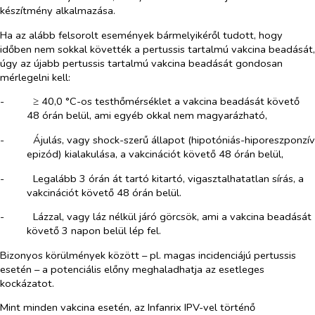
készítmény alkalmazása.
Ha az alább felsorolt események bármelyikéről tudott, hogy
időben nem sokkal követték a pertussis tartalmú vakcina beadását,
úgy az újabb pertussis tartalmú vakcina beadását gondosan
mérlegelni kell:
-​
≥ 40,0 °C-os testhőmérséklet a vakcina beadását követő
48 órán belül, ami egyéb okkal nem magyarázható,
-​
Ájulás, vagy shock-szerű állapot (hipotóniás-hiporeszponzív
epizód) kialakulása, a vakcinációt követő 48 órán belül,
-​
Legalább 3 órán át tartó kitartó, vigasztalhatatlan sírás, a
vakcinációt követő 48 órán belül.
-​
Lázzal, vagy láz nélkül járó görcsök, ami a vakcina beadását
követő 3 napon belül lép fel.
Bizonyos körülmények között – pl. magas incidenciájú pertussis
esetén – a potenciális előny meghaladhatja az esetleges
kockázatot.
Mint minden vakcina esetén, az Infanrix IPV-vel történő