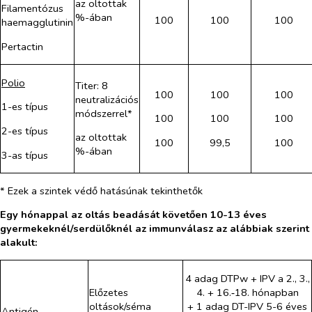
az oltottak
Filamentózus
%-ában
100
100
100
haemagglutinin
Pertactin
Polio
Titer: 8
100
100
100
neutralizációs
1-es típus
módszerrel*
100
100
100
2-es típus
az oltottak
100
99,5
100
%-ában
3-as típus
* Ezek a szintek védő hatásúnak tekinthetők
Egy hónappal az oltás beadását követően 10-13 éves
gyermekeknél/serdülőknél az immunválasz az alábbiak szerint
alakult:
4 adag DTPw + IPV a 2., 3.,
Előzetes
4. + 16.‑18. hónapban
oltások/séma
+ 1 adag DT-IPV 5-6 éves
Antigén