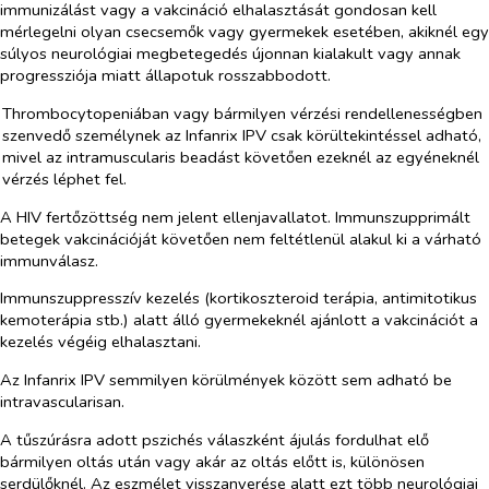
immunizálást vagy a vakcináció elhalasztását gondosan kell
mérlegelni olyan csecsemők vagy gyermekek esetében, akiknél egy
súlyos neurológiai megbetegedés újonnan kialakult vagy annak
progressziója miatt állapotuk rosszabbodott.
Thrombocytopeniában vagy bármilyen vérzési rendellenességben
szenvedő személynek az Infanrix IPV csak körültekintéssel adható,
mivel az intramuscularis beadást követően ezeknél az egyéneknél
vérzés léphet fel.
A HIV fertőzöttség nem jelent ellenjavallatot. Immunszupprimált
betegek vakcinációját követően nem feltétlenül alakul ki a várható
immunválasz.
Immunszuppresszív kezelés (kortikoszteroid terápia, antimitotikus
kemoterápia stb.) alatt álló gyermekeknél ajánlott a vakcinációt a
kezelés végéig elhalasztani.
Az Infanrix IPV semmilyen körülmények között sem adható be
intravascularisan.
A tűszúrásra adott pszichés válaszként ájulás fordulhat elő
bármilyen oltás után vagy akár az oltás előtt is, különösen
serdülőknél. Az eszmélet visszanyerése alatt ezt több neurológiai