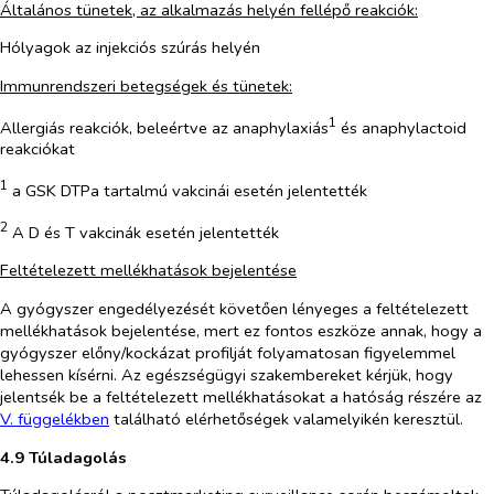
Általános tünetek, az alkalmazás helyén fellépő reakciók:
Hólyagok az injekciós szúrás helyén
Immunrendszeri betegségek és tünetek:
1
Allergiás reakciók, beleértve az anaphylaxiás
és anaphylactoid
reakciókat
1
a GSK DTPa tartalmú vakcinái esetén jelentették
2
A D és T vakcinák esetén jelentették
Feltételezett mellékhatások bejelentése
A gyógyszer engedélyezését követően lényeges a feltételezett
mellékhatások bejelentése, mert ez fontos eszköze annak, hogy a
gyógyszer előny/kockázat profilját folyamatosan figyelemmel
lehessen kísérni. Az egészségügyi szakembereket kérjük, hogy
jelentsék be a feltételezett mellékhatásokat a hatóság részére az
V. függelékben
található elérhetőségek valamelyikén keresztül
.
4.9 Túladagolás