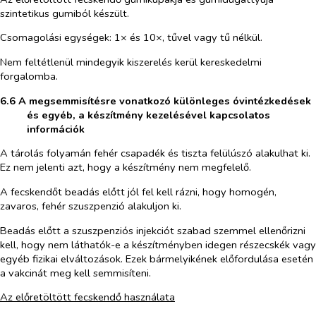
szintetikus gumiból készült.
Csomagolási egységek: 1× és 10×, tűvel vagy tű nélkül.
Nem feltétlenül mindegyik kiszerelés kerül kereskedelmi
forgalomba.
6.6 A megsemmisítésre vonatkozó különleges óvintézkedések
és egyéb, a készítmény kezelésével kapcsolatos
információk
A tárolás folyamán fehér csapadék és tiszta felülúszó alakulhat ki.
Ez nem jelenti azt, hogy a készítmény nem megfelelő.
A fecskendőt beadás előtt jól fel kell rázni, hogy homogén,
zavaros, fehér szuszpenzió alakuljon ki.
Beadás előtt a szuszpenziós injekciót szabad szemmel ellenőrizni
kell, hogy nem láthatók-e a készítményben idegen részecskék vagy
egyéb fizikai elváltozások. Ezek bármelyikének előfordulása esetén
a vakcinát meg kell semmisíteni.
Az előretöltött fecskendő használata