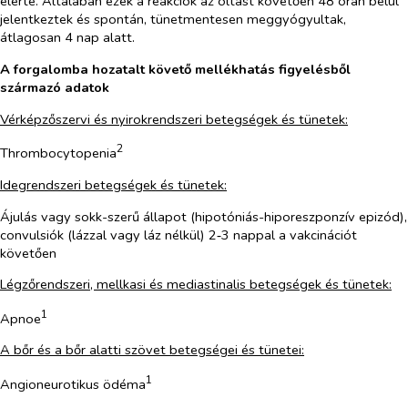
elérte. Általában ezek a reakciók az oltást követően 48 órán belül
jelentkeztek és spontán, tünetmentesen meggyógyultak,
átlagosan 4 nap alatt.
A forgalomba hozatalt követő mellékhatás figyelésből
származó adatok
Vérképzőszervi és nyirokrendszeri betegségek és tünetek:
2
Thrombocytopenia
Idegrendszeri betegségek és tünetek:
Ájulás vagy sokk-szerű állapot (hipotóniás-hiporeszponzív epizód),
convulsiók (lázzal vagy láz nélkül) 2‑3 nappal a vakcinációt
követően
Légzőrendszeri, mellkasi és mediastinalis betegségek és tünetek:
1
Apnoe
A bőr és a bőr alatti szövet betegségei és tünetei:
1
Angioneurotikus ödéma