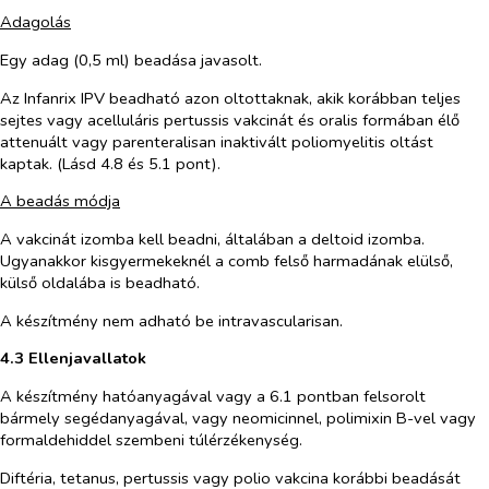
Adagolás
Egy adag (0,5 ml) beadása javasolt.
Az Infanrix IPV beadható azon oltottaknak, akik korábban teljes
sejtes vagy acelluláris pertussis vakcinát és oralis formában élő
attenuált vagy parenteralisan inaktivált poliomyelitis oltást
kaptak. (Lásd 4.8 és 5.1 pont).
A beadás módja
A vakcinát izomba kell beadni, általában a deltoid izomba.
Ugyanakkor kisgyermekeknél a comb felső harmadának elülső,
külső oldalába is beadható.
A készítmény nem adható be intravascularisan.
4.3 Ellenjavallatok
A készítmény hatóanyagával vagy a 6.1 pontban felsorolt
bármely segédanyagával, vagy neomicinnel, polimixin B-vel vagy
formaldehiddel szembeni túlérzékenység.
Diftéria, tetanus, pertussis vagy polio vakcina korábbi beadását