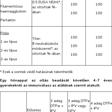
0,5 ELISA NE/ml*,
100
100
Filamentózus
az oltottak %-
haemagglutinin
ában
100
100
Pertaktin
Polio
100
100
Titer:
1-es típus
8 neutralizációs
100
100
módszerrel*, az
2-es típus
oltottak %-ában
100
100
3-as típus
* Ezek a szintek védő hatásúnak tekinthetők
Egy hónappal az oltás beadását követően 4-7 éves
gyerekeknél az immunválasz az alábbiak szerint alakult:
3 adag
3 adag DTPa
4 adag DTP
DTPw +
+ IPV vagy
+ IPV
Előzetes
IPV
OPV