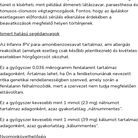
tünet is kísérheti, mint például átmeneti látászavar, paraesthesia és
tonusos-clonusos végtagmozgások. Fontos, hogy az ájuláskor
esetlegesen előforduló sérülés elkerülése érdekében a
beavatkozások megfelelő helyen történjenek.
Ismert hatású segédanyagok
Az Infanrix IPV
para-amonibenzoesavat tartalmaz, ami a
llergiás
reakciókat (amelyek esetleg csak később jelentkeznek) és kivételes
esetekben hörgőgörcsöt okozhat.
Ez a gyógyszer
0,036 mikrogramm
fenilalanint tartalmaz
adagonként. Ártalmas lehet, ha Ön a fenilketonuriának nevezett
ritka genetikai rendellenességben szenved, amely során a
fenilalanin felhalmozódik, mert a szervezet nem tudja megfelelően
eltávolítani.
Ez a gyógyszer kevesebb mint 1 mmol (23 mg) nátriumot
tartalmaz adagonként, azaz gyakorlatilag „nátriummentes”.
Ez a gyógyszer kevesebb mint 1 mmol (39 mg) káliumot tartalmaz
adagonként, azaz gyakorlatilag „káliummentes”.
Nyomonkövethetőség