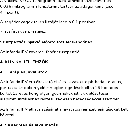
A vakcina < 0,07 nanogramm para-aminiobenzoesavat és
0,036 mikrogramm fenilalanint tartalmaz adagonként (lásd
4.4 pont).
A segédanyagok teljes listáját lásd a 6.1 pontban.
3. GYÓGYSZERFORMA
Szuszpenziós injekció előretöltött fecskendőben.
Az Infanrix IPV zavaros, fehér szuszpenzió.
4. KLINIKAI JELLEMZŐK
4.1 Terápiás javallatok
Az Infanrix IPV emlékeztető oltásra javasolt diphtheria, tetanus,
pertussis és poliomyelitis megbetegedések ellen 16 hónapos
kortól 13 éves korig olyan gyermekeknél, akik előzetesen
alapimmunizálásban részesültek ezen betegségekkel szemben.
Az Infanrix IPV alkalmazásánál a hivatalos nemzeti ajánlásokat kell
követni.
4.2 Adagolás és alkalmazás