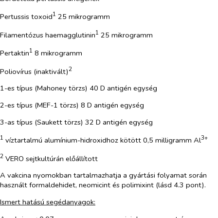
1
Pertussis toxoid
25 mikrogramm
1
Filamentózus haemagglutinin
25 mikrogramm
1
Pertaktin
8 mikrogramm
2
Poliovírus (inaktivált)
1-es típus (Mahoney törzs) 40 D antigén egység
2-es típus (MEF-1 törzs) 8 D antigén egység
3-as típus (Saukett törzs) 32 D antigén egység
1
3+
víztartalmú alumínium-hidroxidhoz kötött 0,5 milligramm Al
2
VERO sejtkultúrán előállított
A vakcina nyomokban tartalmazhatja a gyártási folyamat során
használt formaldehidet, neomicint és polimixint (lásd 4.3 pont).
Ismert hatású segédanyagok: