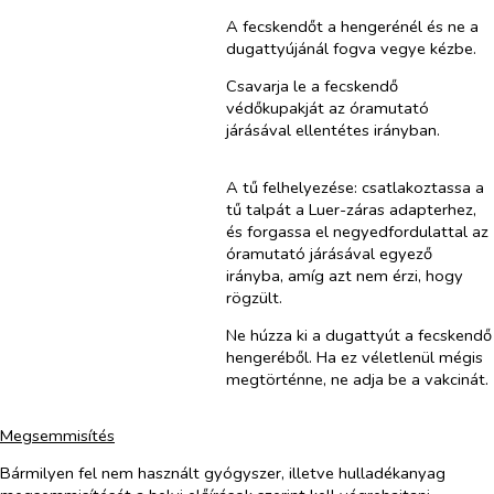
A fecskendőt a hengerénél és ne a
dugattyújánál fogva vegye kézbe.
Csavarja le a fecskendő
védőkupakját az óramutató
járásával ellentétes irányban.
A tű felhelyezése: csatlakoztassa a
tű talpát a Luer-záras adapterhez,
és forgassa el negyedfordulattal az
óramutató járásával egyező
irányba, amíg azt nem érzi, hogy
rögzült.
Ne húzza ki a dugattyút a fecskendő
hengeréből. Ha ez véletlenül mégis
megtörténne, ne adja be a vakcinát.
Megsemmisítés
Bármilyen fel nem használt gyógyszer, illetve hulladékanyag