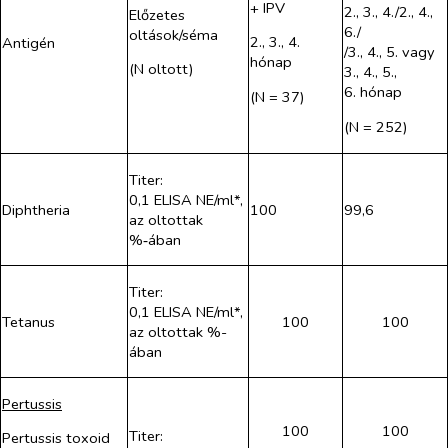
+ IPV
2., 3., 4./2., 4.,
Előzetes
6./
oltások/séma
2., 3., 4.
Antigén
/3., 4., 5. vagy
hónap
(N oltott)
3., 4., 5.,
6. hónap
(N = 37)
(N = 252)
Titer:
0,1 ELISA NE/ml*,
Diphtheria
100
99,6
az oltottak
%‑ában
Titer:
0,1 ELISA NE/ml*,
Tetanus
100
100
az oltottak %-
ában
Pertussis
100
100
Titer:
Pertussis toxoid