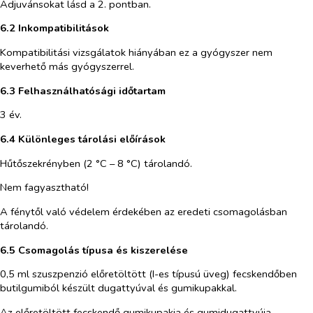
Adjuvánsokat lásd a 2. pontban.
6.2 Inkompatibilitások
Kompatibilitási vizsgálatok hiányában ez a gyógyszer nem
keverhető más gyógyszerrel.
6.3 Felhasználhatósági időtartam
3 év.
6.4 Különleges tárolási előírások
Hűtőszekrényben (2 °C – 8 °C) tárolandó.
Nem fagyasztható!
A fénytől való védelem érdekében az eredeti csomagolásban
tárolandó.
6.5 Csomagolás típusa és kiszerelése
0,5 ml szuszpenzió előretöltött (I-es típusú üveg) fecskendőben
butilgumiból készült dugattyúval és gumikupakkal.
Az előretöltött fecskendő
gumi
kupakja és gumidugattyúja