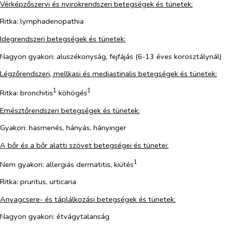
Vérképzőszervi és nyirokrendszeri betegségek és tünetek:
Ritka: lymphadenopathia
Idegrendszeri betegségek és tünetek:
Nagyon gyakori: aluszékonyság, fejfájás (6-13 éves korosztálynál)
Légzőrendszeri, mellkasi és mediastinalis betegségek és tünetek:
1
1
Ritka: bronchitis
köhögés
Emésztőrendszeri betegségek és tünetek:
Gyakori: hasmenés, hányás, hányinger
A bőr és a bőr alatti szövet betegségei és tünetei:
1
Nem gyakori: allergiás dermatitis, kiütés
Ritka: pruritus, urticaria
Anyagcsere- és táplálkozási betegségek és tünetek:
Nagyon gyakori: étvágytalanság