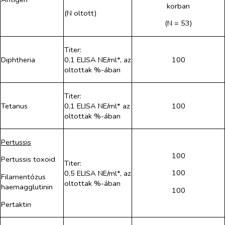
korban
(N oltott)
(N = 53)
Titer:
Diphtheria
0,1 ELISA NE/ml*, az
100
oltottak %-ában
Titer:
Tetanus
0,1 ELISA NE/ml* az
100
oltottak %-ában
Pertussis
100
Pertussis toxoid
Titer:
100
0,5 ELISA NE/ml*, az
Filamentózus
oltottak %-ában
haemagglutinin
100
Pertaktin