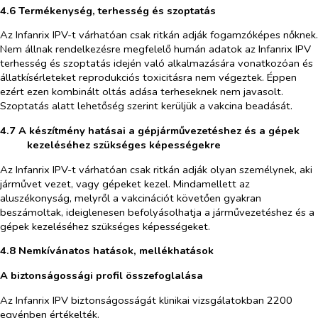
4.6 Termékenység, terhesség és szoptatás
Az Infanrix IPV-t várhatóan csak ritkán adják fogamzóképes nőknek.
Nem állnak rendelkezésre megfelelő humán adatok az Infanrix IPV
terhesség és szoptatás idején való alkalmazására vonatkozóan és
állatkísérleteket reprodukciós toxicitásra nem végeztek. Éppen
ezért ezen kombinált oltás adása terheseknek nem javasolt.
Szoptatás alatt lehetőség szerint kerüljük a vakcina beadását.
4.7 A készítmény hatásai a gépjárművezetéshez és a gépek
kezeléséhez szükséges képességekre
Az Infanrix IPV-t várhatóan csak ritkán adják olyan személynek, aki
járművet vezet, vagy gépeket kezel. Mindamellett az
aluszékonyság, melyről a vakcinációt követően gyakran
beszámoltak, ideiglenesen befolyásolhatja a járművezetéshez és a
gépek kezeléséhez szükséges képességeket.
4.8 Nemkívánatos hatások, mellékhatások
A biztonságossági profil összefoglalása
Az Infanrix IPV biztonságosságát klinikai vizsgálatokban 2200
egyénben értékelték.