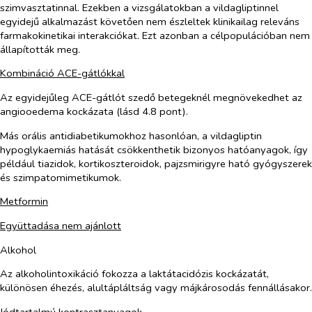
szimvasztatinnal. Ezekben a vizsgálatokban a vildagliptinnel
egyidejű alkalmazást követően nem észleltek klinikailag releváns
farmakokinetikai interakciókat. Ezt azonban a célpopulációban nem
állapították meg.
Kombináció ACE-gátlókkal
Az egyidejűleg ACE-gátlót szedő betegeknél megnövekedhet az
angiooedema kockázata (lásd 4.8 pont).
Más orális antidiabetikumokhoz hasonlóan, a vildagliptin
hypoglykaemiás hatását csökkenthetik bizonyos hatóanyagok, így
például tiazidok, kortikoszteroidok, pajzsmirigyre ható gyógyszerek
és szimpatomimetikumok.
Metformin
Együttadása nem ajánlott
Alkohol
Az alkoholintoxikáció fokozza a laktátacidózis kockázatát,
különösen éhezés, alultápláltság vagy májkárosodás fennállásakor.
Jódtartalmú kontrasztanyagok