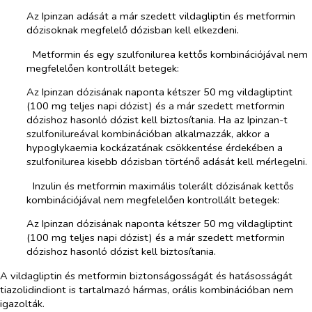
Az Ipinzan adását a már szedett vildagliptin és metformin
dózisoknak megfelelő dózisban kell elkezdeni.
­​
Metformin és egy szulfonilurea kettős kombinációjával nem
megfelelően kontrollált betegek:
Az Ipinzan dózisának naponta kétszer 50 mg vildagliptint
(100 mg teljes napi dózist) és a már szedett metformin
dózishoz hasonló dózist kell biztosítania. Ha az Ipinzan-t
szulfonilureával kombinációban alkalmazzák, akkor a
hypoglykaemia kockázatának csökkentése érdekében a
szulfonilurea kisebb dózisban történő adását kell mérlegelni.
­​
Inzulin és metformin maximális tolerált dózisának kettős
kombinációjával nem megfelelően kontrollált betegek:
Az Ipinzan dózisának naponta kétszer 50 mg vildagliptint
(100 mg teljes napi dózist) és a már szedett metformin
dózishoz hasonló dózist kell biztosítania.
A vildagliptin és metformin biztonságosságát és hatásosságát
tiazolidindiont is tartalmazó hármas, orális kombinációban nem
igazolták.