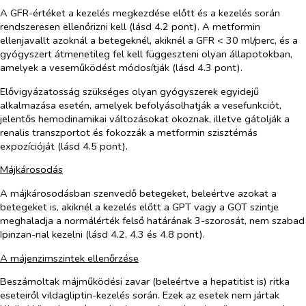
A GFR-értéket a kezelés megkezdése előtt és a kezelés során
rendszeresen ellenőrizni kell (lásd 4.2 pont). A metformin
ellenjavallt azoknál a betegeknél, akiknél a GFR < 30 ml/perc, és a
gyógyszert átmenetileg fel kell függeszteni olyan állapotokban,
amelyek a veseműködést módosítják (lásd 4.3 pont).
Elővigyázatosság szükséges olyan gyógyszerek egyidejű
alkalmazása esetén, amelyek befolyásolhatják a vesefunkciót,
jelentős hemodinamikai változásokat okoznak, illetve gátolják a
renalis transzportot és fokozzák a metformin szisztémás
expozícióját (lásd 4.5 pont).
Májkárosodás
A májkárosodásban szenvedő betegeket, beleértve azokat a
betegeket is, akiknél a kezelés előtt a GPT vagy a GOT szintje
meghaladja a normálérték felső határának 3-szorosát, nem szabad
Ipinzan-nal kezelni (lásd 4.2, 4.3 és 4.8 pont).
A májenzimszintek ellenőrzése
Beszámoltak májműködési zavar (beleértve a hepatitist is) ritka
eseteiről vildagliptin-kezelés során. Ezek az esetek nem jártak