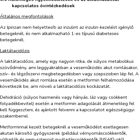
kapcsolatos óvintézkedések
Általános megfontolások
Az Ipinzan nem helyettesíti az inzulint az inzulin-kezelést igénylő
betegeknél, és nem alkalmazható 1-es típusú diabeteses
betegeknél.
Laktátacidózis
A laktátacidózis, amely egy nagyon ritka, de súlyos metabolikus
szövődmény, ami leggyakrabban a veseműködés akut romlásakor,
szív- és légzőszervi megbetegedésben vagy szepszisben lép fel. A
veseműködés akut romlása esetén a metformin felhalmozódása
következik be, ami növeli a laktátacidózis kockázatát.
Dehidráció (súlyos hasmenés vagy hányás, láz vagy csökkent
folyadékbevitel) esetén a metformin adagolását átmenetileg fel
kell függeszteni, és ajánlott felvenni a kapcsolatot egészségügyi
szakemberrel.
Metforminnal kezelt betegeknél a veseműködést esetlegesen
akutan károsító gyógyszerek (például vérnyomáscsökkentők,
vízhajtók és nem-szteroid gyulladáscsökkentők [NSAID-ok])