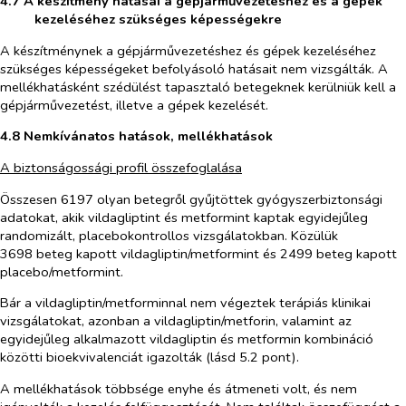
4.7 A készítmény hatásai a gépjárművezetéshez és a gépek
kezeléséhez szükséges képességekre
A készítménynek a gépjárművezetéshez és gépek kezeléséhez
szükséges képességeket befolyásoló hatásait nem vizsgálták. A
mellékhatásként szédülést tapasztaló betegeknek kerülniük kell a
gépjárművezetést, illetve a gépek kezelését.
4.8 Nemkívánatos hatások, mellékhatások
A biztonságossági profil összefoglalása
Összesen 6197 olyan betegről gyűjtöttek gyógyszerbiztonsági
adatokat, akik vildagliptint és metformint kaptak egyidejűleg
randomizált, placebokontrollos vizsgálatokban. Közülük
3698 beteg kapott vildagliptin/metformint és 2499 beteg kapott
placebo/metformint.
Bár a
vildagliptin/metformin
nal nem végeztek terápiás klinikai
vizsgálatokat, azonban a
vildagliptin/metforin
, valamint az
egyidejűleg alkalmazott vildagliptin és metformin kombináció
közötti bioekvivalenciát igazolták (lásd 5.2 pont).
A mellékhatások többsége enyhe és átmeneti volt, és nem