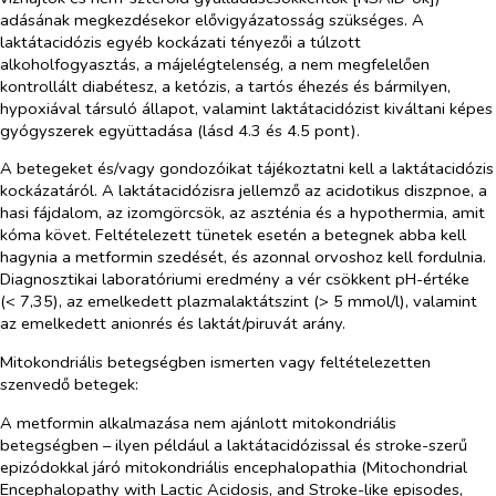
adásának megkezdésekor elővigyázatosság szükséges. A
laktátacidózis egyéb kockázati tényezői a túlzott
alkoholfogyasztás, a májelégtelenség, a nem megfelelően
kontrollált diabétesz, a ketózis, a tartós éhezés és bármilyen,
hypoxiával társuló állapot, valamint laktátacidózist kiváltani képes
gyógyszerek együttadása (lásd 4.3 és 4.5 pont).
A betegeket és/vagy gondozóikat tájékoztatni kell a laktátacidózis
kockázatáról. A laktátacidózisra jellemző az acidotikus diszpnoe, a
hasi fájdalom, az izomgörcsök, az aszténia és a hypothermia, amit
kóma követ. Feltételezett tünetek esetén a betegnek abba kell
hagynia a metformin szedését, és azonnal orvoshoz kell fordulnia.
Diagnosztikai laboratóriumi eredmény a vér csökkent pH-értéke
(< 7,35), az emelkedett plazmalaktátszint (> 5 mmol/l), valamint
az emelkedett anionrés és laktát/piruvát arány.
Mitokondriális betegségben ismerten vagy feltételezetten
szenvedő betegek:
A metformin alkalmazása nem ajánlott mitokondriális
betegségben – ilyen például a laktátacidózissal és stroke-szerű
epizódokkal járó mitokondriális encephalopathia (Mitochondrial
Encephalopathy with Lactic Acidosis, and Stroke-like episodes,