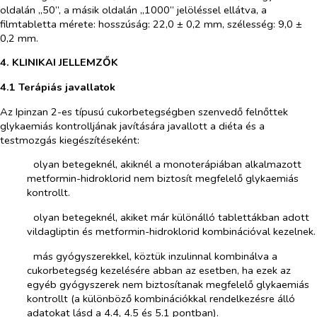
oldalán „50”, a másik oldalán „1000” jelöléssel ellátva, a
filmtabletta mérete: hosszúság: 22,0 ± 0,2 mm, szélesség: 9,0 ±
0,2 mm.
4. KLINIKAI JELLEMZŐK
4.1 Terápiás javallatok
Az Ipinzan 2-es típusú cukorbetegségben szenvedő felnőttek
glykaemiás kontrolljának javítására javallott a diéta és a
testmozgás kiegészítéseként:
­​
olyan betegeknél, akiknél a monoterápiában alkalmazott
metformin-hidroklorid nem biztosít megfelelő glykaemiás
kontrollt.
­​
olyan betegeknél, akiket már különálló tablettákban adott
vildagliptin és metformin-hidroklorid kombinációval kezelnek.
­​
más gyógyszerekkel, köztük inzulinnal kombinálva a
cukorbetegség kezelésére abban az esetben, ha ezek az
egyéb gyógyszerek nem biztosítanak megfelelő glykaemiás
kontrollt (a különböző kombinációkkal rendelkezésre álló
adatokat lásd a 4.4, 4.5 és 5.1 pontban).