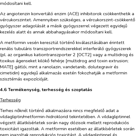
módosítani kell.
Az angiotenzin konvertáló enzim (ACE) inhibitorok csökkenthetik a
vércukorszintet. Amennyiben szükséges, a vércukorszint-csökkentő
gyógyszer adagolását a másik gyógyszerrel végezett egyidejű
kezelés alatt és annak abbahagyásakor módosítani kell.
A metformin vesén keresztül történő kiválasztásában érintett
renális tubuláris transzportrendszerekkel interferáló gyógyszerek
(pl. az organikus kationtranszporter 2 [OCT2] vagy a multidrog és
toxikus ágenseket kilökő fehérje [multidrog and toxin extrusion;
MATE] gátlói, mint a ranolazin, vandetanib, dolutegravir és
cimetidin) egyidejű alkalmazás esetén fokozhatják a metformin
szisztémás expozícióját.
4.6 Termékenység, terhesség és szoptatás
Terhesség
Terhes nőknél történő alkalmazásra nincs megfelelő adat a
vildagliptin/metformin-hidroklorid tekintetében. A vildagliptinnel
végzett állatkísérletek során nagy dózisok mellett reprodukciós
toxicitást igazoltak. A metformin esetében az állatkísérletek során
nem igazoltak reprodukciós toxicitást. A vildagliptinnel és