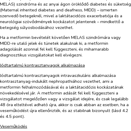
MELAS) szindróma és az anyai ágon öröklődő diabetes és süketség
(Maternal inherited diabetes and deafness, MIDD) – ismerten
szenvedő betegeknél, mivel a laktátacidózis exacerbatiója és a
neurológiai szövődmények kockázatot jelentenek – mindkettő a
betegség súlyosbodásához vezethet.
Ha a metformin bevételét követően MELAS szindrómára vagy
MIDD-re utaló jelek és tünetek alakulnak ki, a metformin
adagolását azonnal fel kell függeszteni, és mihamarabb
diagnosztikus vizsgálatokat kell elvégezni.
Jódtartalmú kontrasztanyagok alkalmazása
Jódtartalmú kontrasztanyagok intravaszkuláris alkalmazása
kontrasztanyag-indukált nephropathiához vezethet, ami a
metformin felhalmozódásával és a laktátacidózis kockázatának
növekedésével jár. A metformin adását fel kell függeszteni a
vizsgálatot megelőzően vagy a vizsgálat idejére, és csak legalább
48 óra elteltével adható újra, akkor is csak abban az esetben, ha a
veseműködést újra ellenőrizték, és az stabilnak bizonyult (lásd 4.2
és 4.5 pont).
Veseműködés