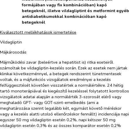
formájában vagy fix kombinációban) kapó
betegeknél, illetve vildagliptint és metformint egyéb
antidiabetikumokkal kombinációban kapó
betegeknél
Kiválasztott mellékhatások ismertetése
Vildagliptin
Májkárosodás
Májműködési zavar (beleértve a hepatitist is) ritka eseteiről
számoltak be vildagliptin-kezelés során. Ezek az esetek nem jártak
klinikai következménnyel, a betegek rendszerint tünetmentesek
voltak, és a májfunkciós vizsgálatok eredményei a kezelés
felfüggesztését követően visszatértek a normálértékre. 24 hétig
tartó monoterápiával és kiegészítő kezeléssel folytatott kontrollos
vizsgálatok adatai alapján a normálérték 3-szorosát elérő vagy
meghaladó GPT- vagy GOT-szint-emelkedés (ami a
meghatározása szerint legalább két, egymást követő méréskor
vagy a kezelés alatti utolsó ellenőrzéskor fennállt) incidenciája napi
egyszer 50 mg vildagliptin esetén 0,2%, napi kétszer 50 mg
vildagliptin esetén 0,3% és az összes komparátor esetén 0,2%