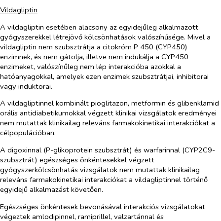
Vildagliptin
A vildagliptin esetében alacsony az egyidejűleg alkalmazott
gyógyszerekkel létrejövő kölcsönhatások valószínűsége. Mivel a
vildagliptin nem szubsztrátja a citokróm P 450 (CYP450)
enzimnek, és nem gátolja, illetve nem indukálja a CYP450
enzimeket, valószínűleg nem lép interakcióba azokkal a
hatóanyagokkal, amelyek ezen enzimek szubsztrátjai, inhibitorai
vagy induktorai.
A vildagliptinnel kombinált pioglitazon, metformin és glibenklamid
orális antidiabetikumokkal végzett klinikai vizsgálatok eredményei
nem mutattak klinikailag releváns farmakokinetikai interakciókat a
célpopulációban.
A digoxinnal (P-glikoprotein szubsztrát) és warfarinnal (CYP2C9-
szubsztrát) egészséges önkéntesekkel végzett
gyógyszerkölcsönhatás vizsgálatok nem mutattak klinikailag
releváns farmakokinetikai interakciókat a vildagliptinnel történő
egyidejű alkalmazást követően.
Egészséges önkéntesek bevonásával interakciós vizsgálatokat
végeztek amlodipinnel, ramiprillel, valzartánnal és