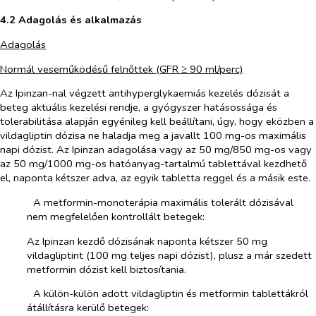
4.2 Adagolás és alkalmazás
Adagolás
Normál veseműködésű felnőttek (GFR ≥ 90 ml/perc)
Az Ipinzan-nal végzett antihyperglykaemiás kezelés dózisát a
beteg aktuális kezelési rendje, a gyógyszer hatásossága és
tolerabilitása alapján egyénileg kell beállítani, úgy, hogy eközben a
vildagliptin dózisa ne haladja meg a javallt 100 mg-os maximális
napi dózist. Az Ipinzan adagolása vagy az 50 mg/850 mg-os vagy
az 50 mg/1000 mg-os hatóanyag-tartalmú tablettával kezdhető
el, naponta kétszer adva, az egyik tabletta reggel és a másik este.
­​
A metformin-monoterápia maximális tolerált dózisával
nem megfelelően kontrollált betegek:
Az Ipinzan kezdő dózisának naponta kétszer 50 mg
vildagliptint (100 mg teljes napi dózist), plusz a már szedett
metformin dózist kell biztosítania.
­​
A külön-külön adott vildagliptin és metformin tablettákról
átállításra kerülő betegek: