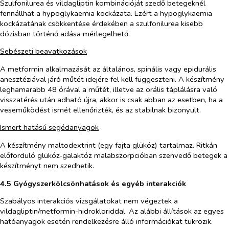
Szulfonilurea és vildagliptin kombinációját szedő betegeknél
fennállhat a hypoglykaemia kockázata. Ezért a hypoglykaemia
kockázatának csökkentése érdekében a szulfonilurea kisebb
dózisban történő adása mérlegelhető.
Sebészeti beavatkozások
A metformin alkalmazását az általános, spinális vagy epidurális
anesztéziával járó műtét idejére fel kell függeszteni. A készítmény
leghamarabb 48 órával a műtét, illetve az orális táplálásra való
visszatérés után adható újra, akkor is csak abban az esetben, ha a
veseműködést ismét ellenőrizték, és az stabilnak bizonyult.
Ismert hatású segédanyagok
A készítmény maltodextrint (egy fajta glükóz) tartalmaz. Ritkán
előforduló glükóz-galaktóz malabszorpcióban szenvedő betegek a
készítményt nem szedhetik.
4.5 Gyógyszerkölcsönhatások és egyéb interakciók
Szabályos interakciós vizsgálatokat nem végeztek a
vildagliptin/metformin-hidrokloriddal. Az alábbi állítások az egyes
hatóanyagok esetén rendelkezésre álló információkat tükrözik.