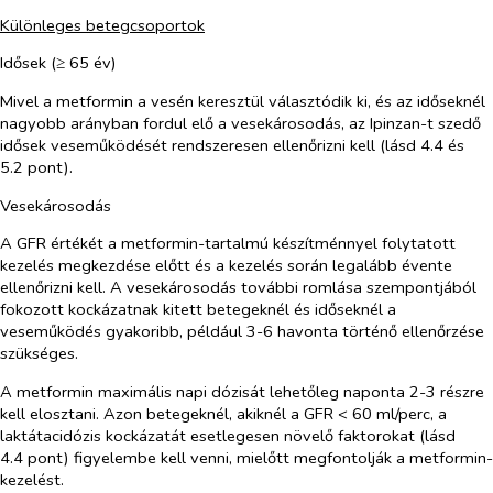
Különleges betegcsoportok
Idősek (≥ 65 év)
Mivel a metformin a vesén keresztül választódik ki, és az időseknél
nagyobb arányban fordul elő a vesekárosodás, az Ipinzan-t szedő
idősek veseműködését rendszeresen ellenőrizni kell (lásd 4.4 és
5.2 pont).
Vesekárosodás
A GFR értékét a metformin-tartalmú készítménnyel folytatott
kezelés megkezdése előtt és a kezelés során legalább évente
ellenőrizni kell. A vesekárosodás további romlása szempontjából
fokozott kockázatnak kitett betegeknél és időseknél a
veseműködés gyakoribb, például 3-6 havonta történő ellenőrzése
szükséges.
A metformin maximális napi dózisát lehetőleg naponta 2-3 részre
kell elosztani. Azon betegeknél, akiknél a GFR < 60 ml/perc, a
laktátacidózis kockázatát esetlegesen növelő faktorokat (lásd
4.4 pont) figyelembe kell venni, mielőtt megfontolják a metformin-
kezelést.