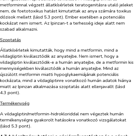
metforminnal végzett állatkísérletek teratogenitásra utaló jeleket
nem, de foetotoxikus hatást kimutattak az anya számára toxikus
dózisok mellett (lásd 5.3 pont). Ember esetében a potenciális
kockázat nem ismert. Az Ipinzan-t a terhesség ideje alatt nem
szabad alkalmazni.
Szoptatás
Állatkísérletek kimutatták, hogy mind a metformin, mind a
vildagliptin kiválasztódik az anyatejbe. Nem ismert, hogy a
vildagliptin kiválasztódik-e a humán anyatejbe, de a metformin kis
mennyiségekben kiválasztódik a humán anyatejbe. Mind az
újszülött metformin miatti hypoglykaemiájának potenciális
kockázata, mind a vildagliptinre vonatkozó humán adatok hiánya
miatt az Ipinzan alkalmazása szoptatás alatt ellenjavallt (lásd
4.3 pont).
Termékenység
A vildagliptin/metformin-hidrokloriddal nem végeztek humán
termékenységre gyakorolt hatásokra vonatkozó vizsgálatokat
(lásd 5.3 pont).