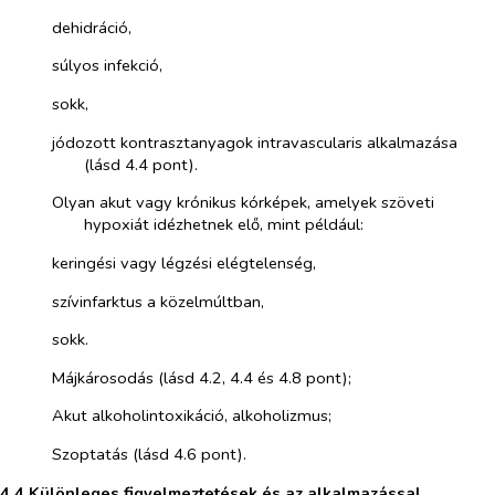
­​
dehidráció,
­​
súlyos infekció,
­​
sokk,
­​
jódozott kontrasztanyagok intravascularis alkalmazása
(lásd 4.4 pont).
­​
Olyan akut vagy krónikus kórképek, amelyek szöveti
hypoxiát idézhetnek elő, mint például:
­​
keringési vagy légzési elégtelenség,
­​
szívinfarktus a közelmúltban,
­​
sokk.
­​
Májkárosodás (lásd 4.2, 4.4 és 4.8 pont);
­​
Akut alkoholintoxikáció, alkoholizmus;
­​
Szoptatás (lásd 4.6 pont).
4.4 Különleges figyelmeztetések és az alkalmazással