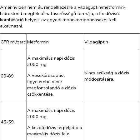
Amennyiben nem áll rendelkezésre a vildagliptin/metformin-
hidroklorid megfelelő hatáserősségű formája, a fix dózisú
kombináció helyett az egyedi monokomponenseket kell
alkalmazni.
GFR ml/perc
Metformin
Vildagliptin
A maximális napi dózis
3000 mg.
Nincs szükség a dózis
A vesekárosodást
60-89
módosítására.
figyelembe véve
megfontolandó a dózis
csökkentése.
A maximális napi dózis
2000 mg.
45-59
A kezdő dózis legfeljebb a
maximális dózis fele.