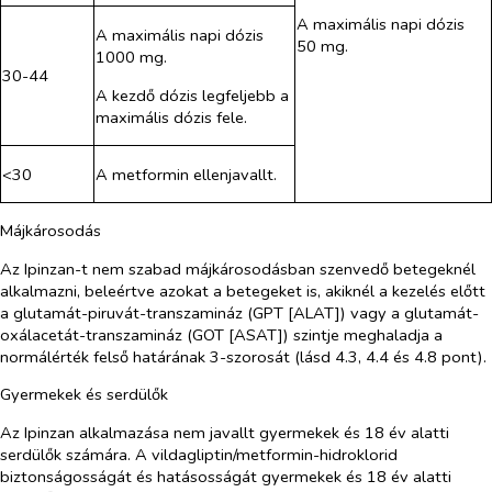
A maximális napi dózis
A maximális napi dózis
50 mg.
1000 mg.
30-44
A kezdő dózis legfeljebb a
maximális dózis fele.
<30
A metformin ellenjavallt.
Májkárosodás
Az Ipinzan-t nem szabad májkárosodásban szenvedő betegeknél
alkalmazni, beleértve azokat a betegeket is, akiknél a kezelés előtt
a glutamát-piruvát-transzamináz (GPT [ALAT]) vagy a glutamát-
oxálacetát-transzamináz (GOT [ASAT]) szintje meghaladja a
normálérték felső határának 3-szorosát (lásd 4.3, 4.4 és 4.8 pont).
Gyermekek és serdülők
Az Ipinzan alkalmazása nem javallt gyermekek és 18 év alatti
serdülők számára. A vildagliptin/metformin-hidroklorid
biztonságosságát és hatásosságát gyermekek és 18 év alatti