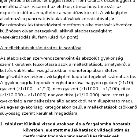
igényelték a kezelés felfüggesztését. Nem találtak összefüggést a
mellékhatások, valamint az életkor, etnikai hovatartozás, az
expozíció időtartama, illetve a napi dózis között. A vildagliptin
alkalmazása pancreatitis kialakulásának kockázatával jár.
Beszámoltak laktátacidózisról metformin alkalmazását követően,
különösen olyan betegeknél, akiknél alapbetegségként
vesekárosodás áll fenn (lásd 4.4 pont).
A mellékhatások táblázatos felsorolása
Az alábbiakban szervrendszerenként és abszolút gyakoriság
szerint kerülnek felsorolásra azok a mellékhatások, amelyekről a
kettős vak
klinikai
vizsgálatokban monoterápiában, illetve
kiegészítő kezelésként vildagliptint kapó betegeknél számoltak be.
A gyakorisági kategóriák meghatározása: nagyon gyakori (≥1/10),
gyakori (≥1/100 – <1/10), nem gyakori (≥1/1000 – <1/100), ritka
(≥1/10 000 – <1/1000) nagyon ritka (<1/10 000), nem ismert (a
gyakoriság a rendelkezésre álló adatokból nem állapítható meg).
Az egyes gyakorisági kategóriákon belül a mellékhatások csökkenő
súlyosság szerint kerülnek megadásra.
1. táblázat Klinikai vizsgálatokban és a forgalomba hozatalt
követően jelentett mellékhatások vildagliptint és
metformint (monokomponensű készítmények