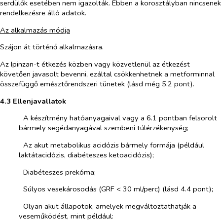
serdülők esetében nem igazolták. Ebben a korosztályban nincsenek
rendelkezésre álló adatok.
Az alkalmazás módja
Szájon át történő alkalmazásra.
Az Ipinzan-t étkezés közben vagy közvetlenül az étkezést
követően javasolt bevenni, ezáltal csökkenhetnek a metforminnal
összefüggő emésztőrendszeri tünetek (lásd még 5.2 pont).
4.3 Ellenjavallatok
­​
A készítmény hatóanyagaival vagy a 6.1 pontban felsorolt
bármely segédanyagával szembeni túlérzékenység;
­​
Az akut metabolikus acidózis bármely formája (például
laktátacidózis, diabéteszes ketoacidózis);
­​
Diabéteszes prekóma;
­​
Súlyos vesekárosodás (GRF < 30 ml/perc) (lásd 4.4 pont);
­​
Olyan akut állapotok, amelyek megváltoztathatják a
veseműködést, mint például: