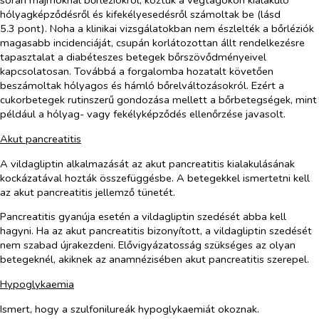
során majmoknál bőrléziókról, köztük a végtagokon kialakuló
hólyagképződésről és kifekélyesedésről számoltak be (lásd
5.3 pont). Noha a klinikai vizsgálatokban nem észlelték a bőrléziók
magasabb incidenciáját, csupán korlátozottan állt rendelkezésre
tapasztalat a diabéteszes betegek bőrszövődményeivel
kapcsolatosan. Továbbá a forgalomba hozatalt követően
beszámoltak hólyagos és hámló bőrelváltozásokról. Ezért a
cukorbetegek rutinszerű gondozása mellett a bőrbetegségek, mint
például a hólyag- vagy fekélyképződés ellenőrzése javasolt.
Akut pancreatitis
A vildagliptin alkalmazását az akut pancreatitis kialakulásának
kockázatával hozták összefüggésbe. A betegekkel ismertetni kell
az akut pancreatitis jellemző tünetét.
Pancreatitis gyanúja esetén a vildagliptin szedését abba kell
hagyni. Ha az akut pancreatitis bizonyított, a vildagliptin szedését
nem szabad újrakezdeni. Elővigyázatosság szükséges az olyan
betegeknél, akiknek az anamnézisében akut pancreatitis szerepel.
Hypoglykaemia
Ismert, hogy a szulfonilureák hypoglykaemiát okoznak.