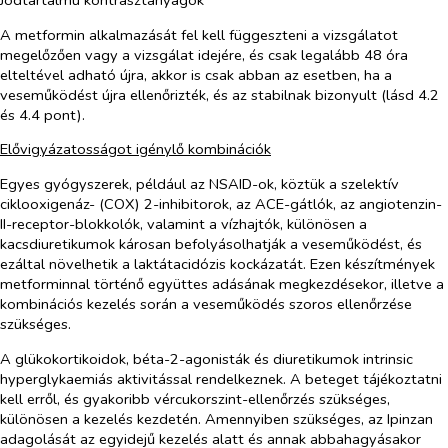
A metformin alkalmazását fel kell függeszteni a vizsgálatot
megelőzően vagy a vizsgálat idejére, és csak legalább 48 óra
elteltével adható újra, akkor is csak abban az esetben, ha a
veseműködést újra ellenőrizték, és az stabilnak bizonyult (lásd 4.2
és 4.4 pont).
Elővigyázatosságot igénylő kombinációk
Egyes gyógyszerek, például az NSAID-ok, köztük a szelektív
ciklooxigenáz- (COX) 2-inhibitorok, az ACE-gátlók, az angiotenzin-
II-receptor-blokkolók, valamint a vízhajtók, különösen a
kacsdiuretikumok károsan befolyásolhatják a veseműködést, és
ezáltal növelhetik a laktátacidózis kockázatát. Ezen készítmények
metforminnal történő együttes adásának megkezdésekor, illetve a
kombinációs kezelés során a veseműködés szoros ellenőrzése
szükséges.
A glükokortikoidok, béta-2-agonisták és diuretikumok intrinsic
hyperglykaemiás aktivitással rendelkeznek. A beteget tájékoztatni
kell erről, és gyakoribb vércukorszint-ellenőrzés szükséges,
különösen a kezelés kezdetén. Amennyiben szükséges, az Ipinzan
adagolását az egyidejű kezelés alatt és annak abbahagyásakor