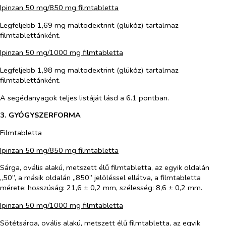
Ipinzan 50 mg/850 mg filmtabletta
Legfeljebb 1,69 mg maltodextrint (glükóz) tartalmaz
filmtablettánként.
Ipinzan 50 mg/1000 mg filmtabletta
Legfeljebb 1,98 mg maltodextrint (glükóz) tartalmaz
filmtablettánként.
A segédanyagok teljes listáját lásd a 6.1 pontban.
3. GYÓGYSZERFORMA
Filmtabletta
Ipinzan 50 mg/850 mg filmtabletta
Sárga, ovális alakú, metszett élű filmtabletta, az egyik oldalán
„50”, a másik oldalán „850” jelöléssel ellátva, a filmtabletta
mérete: hosszúság: 21,6 ± 0,2 mm, szélesség: 8,6 ± 0,2 mm.
Ipinzan 50 mg/1000 mg filmtabletta
Sötétsárga, ovális alakú, metszett élű filmtabletta, az egyik