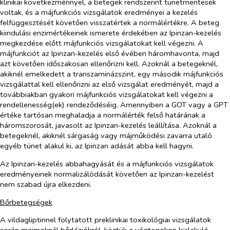
klinikai következménnyel, a betegek rendszerint tünetmentesek
voltak, és a májfunkciós vizsgálatok eredményei a kezelés
felfüggesztését követően visszatértek a normálértékre. A beteg
kiindulási enzimértékeinek ismerete érdekében az Ipinzan-kezelés
megkezdése előtt májfunkciós vizsgálatokat kell végezni. A
májfunkciót az Ipinzan-kezelés első évében háromhavonta, majd
azt követően időszakosan ellenőrizni kell. Azoknál a betegeknél,
akiknél emelkedett a transzaminázszint, egy második májfunkciós
vizsgálattal kell ellenőrizni az első vizsgálat eredményét, majd a
továbbiakban gyakori májfunkciós vizsgálatokat kell végezni a
rendellenesség(ek) rendeződéséig. Amennyiben a GOT vagy a GPT
értéke tartósan meghaladja a normálérték felső határának a
háromszorosát, javasolt az Ipinzan-kezelés leállítása. Azoknál a
betegeknél, akiknél sárgaság vagy májműködési zavarra utaló
egyéb tünet alakul ki, az Ipinzan adását abba kell hagyni.
Az Ipinzan-kezelés abbahagyását és a májfunkciós vizsgálatok
eredményeinek normalizálódását követően az Ipinzan-kezelést
nem szabad újra elkezdeni.
Bőrbetegségek
A vildagliptinnel folytatott preklinikai toxikológiai vizsgálatok