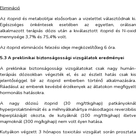
Elimináció
Az itoprid és metabolitjai elsősorban a vizelettel választódnak ki
Egészséges önkéntesek esetében az egyetlen, orálisa
alkalmazott terápiás dózis után a kiválasztott itoprid és N-oxi
mennyisége 3,7% és 75,4% volt.
Az itoprid eliminációs felezési ideje megközelítőleg 6 óra.
5.3 A preklinikai biztonságossági vizsgálatok eredményei
A preklinikai biztonságossági vizsgálatokat csak nagy humán-
terápiás dózisokban végezték el, és az észlelt hatás csak kis
jelentőséggel bír az itoprid emberben történő alkalmazására.
Ráadásul az emberek kevésbé érzékenyek az állatokon megfigyelt
hormonális hatásokra.
A nagy dózisú itoprid (30 mg/ttkg/nap) patkányoknál
hyperprolaktinémiát és a méhnyálkahártya másodlagos reverzibilis
hiperpláziáját okozta, de kutyáknál (100 mg/ttkg/nap) illetve
majmoknál (300 mg/kg/nap) nem volt ilyen hatása.
Kutyákon végzett 3 hónapos toxicitási vizsgálat során prosztata