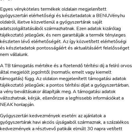
Egyes vényköteles termékek oldalain megjelenített
gyógyszertári elérhetőségi és készletadatok a BENUVény.hu
oldalról, illetve közvetlenül a gyógyszertárak saját
adatszolgáltatásából származhatnak. Ezen adatok kizárólag
tájékoztató jellegűek, és nem garantálják a termék tényleges
készleten lévő elérhetőségét. Az így közvetített elérhetőségi
és készletadatok pontosságáért és aktualitásáért felelősséget
nem vállalunk.
A TB támogatás mértéke és a fizetendő térítési díj a felíró orvos
által megjelölt jogcímtől (normatív, emelt vagy kiemelt
támogatás) függ. Az oldalon megjelenített támogatási adatok
tájékoztató jellegűek; a pontos térítési díjat a gyógyszertárban,
a vény beváltásakor állapítják meg. A támogatási adatok
változhatnak, kérjük, ellenőrizze a legfrissebb információkat a
NEAK honlapján.
Gyógyszertári kedvezmények esetén: az ajánlatok a
gyógyszertárak havi akciós újságaiból származnak, a százalékos
kedvezmények a résztvevő patikák elmúlt 30 napra vetített