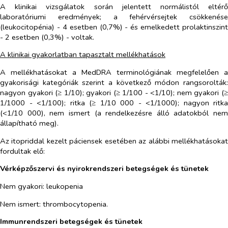
A klinikai vizsgálatok során jelentett normálistól eltérő
laboratóriumi eredmények; a fehérvérsejtek csökkenése
(leukocitopénia) - 4 esetben (0,7%) - és emelkedett prolaktinszint
- 2 esetben (0,3%) - voltak.
A klinikai gyakorlatban tapasztalt mellékhatások
A mellékhatásokat a MedDRA terminológiának megfelelően a
gyakorisági kategóriák szerint a következő módon rangsorolták:
nagyon gyakori (≥ 1/10); gyakori (≥ 1/100 - <1/10); nem gyakori (≥
1/1000 - <1/100); ritka (≥ 1/10 000 - <1/1000); nagyon ritka
(<1/10 000), nem ismert (a rendelkezésre álló adatokból nem
állapítható meg).
Az itopriddal kezelt páciensek esetében az alábbi mellékhatásokat
fordultak elő:
Vérképzőszervi és nyirokrendszeri betegségek és tünetek
Nem gyakori
:
leukopenia
Nem ismert
: thrombocytopenia.
Immunrendszeri betegségek és tünetek