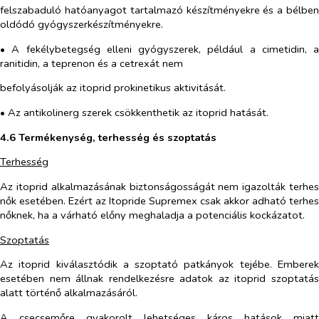
felszabaduló hatóanyagot tartalmazó készítményekre és a bélben
oldódó gyógyszerkészítményekre.
• A fekélybetegség elleni gyógyszerek, például a cimetidin, a
ranitidin, a teprenon és a cetrexát nem
befolyásolják az itoprid prokinetikus aktivitását.
• Az antikolinerg szerek csökkenthetik az itoprid hatását.
4.6 Termékenység, terhesség és szoptatás
Terhesség
Az itoprid alkalmazásának biztonságosságát nem igazolták terhes
nők esetében. Ezért az Itopride Supremex csak akkor adható terhes
nőknek, ha a várható előny meghaladja a potenciális kockázatot.
Szoptatás
Az itoprid kiválasztódik a szoptató patkányok tejébe. Emberek
esetében nem állnak rendelkezésre adatok az itoprid szoptatás
alatt történő alkalmazásáról.
A csecsemőre gyakorolt lehetséges káros hatások miatt