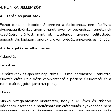
4. KLINIKAI JELLEMZŐK
4.1 Terápiás javallatok
Felnőtteknél az Itopride Supremex a funkcionális, nem fekélyes
dyspepsia (krónikus gyomorhurut) gyomor-bélrendszeri tüneteinek
kezelésére ajánlott, mint pl.: flatulencia, gyomor telítettség,
epigastrialis fájdalom, anorexia, gyomorégés, émelygés és hányás.
4.2 Adagolás és alkalmazás
Adagolás
Felnőttek
Felnőtteknek az ajánlott napi dózis 150 mg, háromszor 1 tabletta,
étkezés előtt. Ez a dózis csökkenthető a páciens életkorától és a
tüneteitől függően (lásd 4.4 pont).
Idősek
Klinikai vizsgálatokban kimutatták, hogy a 65 éves és idősebb
páciensek esetében a mellékhatások előfordulási gyakorisága nem
magasabb, mint a fiatalabb betegeknél. Az itopridot idős