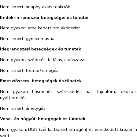
Nem ismert
: anaphylaxiás reakciók
Endokrin rendszer betegségei és tünetei
Nem gyakori
:
emelkedett prolaktinszint
Nem ismert
: gynecomastia
Idegrendszeri betegségek és tünetek
Nem gyakori
:
szédülés, fejfájás, alvászavar
Nem ismert
: tremor/remegés
Emésztőszervi betegségek és tünetek
Nem gyakori
:
hasmenés, székrekedés, hasi fájdalom, fokozot
nyáltermelés
Nem ismert
: émelygés
Vese- és húgyúti betegégek és tünetek
Nem gyakori
:
BUN (vér karbamid-nitrogén) és emelkedett kreatini
szint.