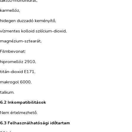
laktóz-monohidrát,
karmellóz,
hidegen duzzadó keményítő,
vízmentes kolloid szilícium-dioxid,
magnézium-sztearát,
Filmbevonat:
hipromellóz 2910,
titán-dioxid E171,
makrogol 6000,
talkum.
6.2 Inkompatibilitások
Nem értelmezhető.
6.3 Felhasználhatósági időtartam