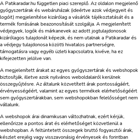
A Patikaradar.hu független piaci szereplő. Az oldalon megjelenő
gyógyszertárak és webáruházak (ideértve azok védjegyeit és
logóit) megjelenítése kizárólag a vásárlók tájékoztatását és a
termék forrásának beazonosítását szolgálja. A megjelenített
védjegyek, logók és márkanevek az adott jogtulajdonosok
kizárólagos tulajdonát képezik, és nem utalnak a Patikaradar és
a védjegy tulajdonosa közötti hivatalos partnerségre,
támogatásra vagy egyéb üzleti kapcsolatra, kivéve, ha ez
kifejezetten jelölve van.
A megjelenített árakat az egyes gyógyszertárak és webshopok
biztosítják, illetve azok nyilvános weboldalairól kerülnek
összegyűjtésre. Az általunk közvetített árak pontosságáért,
érvényességéért, valamint az egyes termékek elérhetőségéért
sem gyógyszertárakban, sem webshopokban felelősséget nem
vállalunk.
A webshopok árai dinamikusan változhatnak, ezért kérjük,
ellenőrizze a pontos árat és elérhetőséget közvetlenül a
webshopban. A feltüntetett összegek bruttó fogyasztói árak,
készlet erejéig vagy visszavonásig érvényesek és forintban