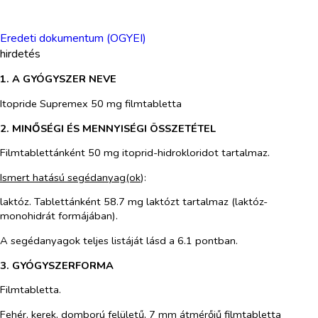
Eredeti dokumentum (OGYEI)
hirdetés
1. A GYÓGYSZER NEVE
Itopride Supremex 50 mg filmtabletta
2. MINŐSÉGI ÉS MENNYISÉGI ÖSSZETÉTEL
Filmtablettánként 50 mg itoprid-hidrokloridot tartalmaz.
Ismert hatású segédanyag(ok
):
laktóz. Tablettánként 58.7 mg laktózt tartalmaz (laktóz-
monohidrát formájában).
A segédanyagok teljes listáját lásd a 6.1 pontban.
3. GYÓGYSZERFORMA
Filmtabletta.
Fehér, kerek, domború felületű, 7 mm átmérőjű filmtabletta