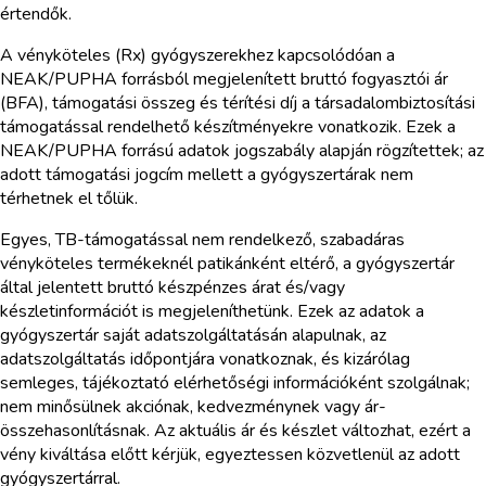
értendők.
A vényköteles (Rx) gyógyszerekhez kapcsolódóan a
NEAK/PUPHA forrásból megjelenített bruttó fogyasztói ár
(BFA), támogatási összeg és térítési díj a társadalombiztosítási
támogatással rendelhető készítményekre vonatkozik. Ezek a
NEAK/PUPHA forrású adatok jogszabály alapján rögzítettek; az
adott támogatási jogcím mellett a gyógyszertárak nem
térhetnek el tőlük.
Egyes, TB-támogatással nem rendelkező, szabadáras
vényköteles termékeknél patikánként eltérő, a gyógyszertár
által jelentett bruttó készpénzes árat és/vagy
készletinformációt is megjeleníthetünk. Ezek az adatok a
gyógyszertár saját adatszolgáltatásán alapulnak, az
adatszolgáltatás időpontjára vonatkoznak, és kizárólag
semleges, tájékoztató elérhetőségi információként szolgálnak;
nem minősülnek akciónak, kedvezménynek vagy ár-
összehasonlításnak. Az aktuális ár és készlet változhat, ezért a
vény kiváltása előtt kérjük, egyeztessen közvetlenül az adott
gyógyszertárral.