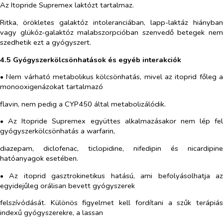
Az Itopride Supremex laktózt tartalmaz.
Ritka, örökletes galaktóz intoleranciában, lapp-laktáz hiányban
vagy glükóz-galaktóz malabszorpcióban szenvedő betegek nem
szedhetik ezt a gyógyszert.
4.5 Gyógyszerkölcsönhatások és egyéb interakciók
• Nem várható metabolikus kölcsönhatás, mivel az itoprid főleg a
monooxigenázokat tartalmazó
flavin, nem pedig a CYP450 által metabolizálódik.
• Az Itopride Supremex együttes alkalmazásakor nem lép fel
gyógyszerkölcsönhatás a warfarin,
diazepam, diclofenac, ticlopidine, nifedipin és nicardipine
hatóanyagok esetében.
• Az itoprid gasztrokinetikus hatású, ami befolyásolhatja az
egyidejűleg orálisan bevett gyógyszerek
felszívódását. Különös figyelmet kell fordítani a szűk terápiás
indexű gyógyszerekre, a lassan