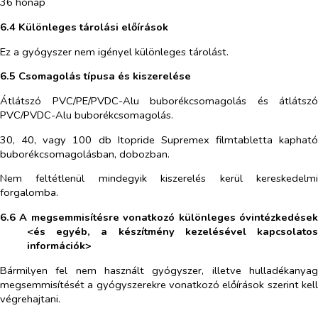
36 hónap
6.4 Különleges tárolási előírások
Ez a gyógyszer nem igényel különleges tárolást.
6.5 Csomagolás típusa és kiszerelése
Átlátszó PVC/PE/PVDC-Alu buborékcsomagolás és átlátszó
PVC/PVDC-Alu buborékcsomagolás.
30, 40, vagy 100 db Itopride Supremex filmtabletta kapható
buborékcsomagolásban, dobozban.
Nem feltétlenül mindegyik kiszerelés kerül kereskedelmi
forgalomba.
6.6 A megsemmisítésre vonatkozó különleges óvintézkedések
<és egyéb, a készítmény kezelésével kapcsolatos
információk>
Bármilyen fel nem használt gyógyszer, illetve hulladékanyag
megsemmisítését a gyógyszerekre vonatkozó előírások szerint kell
végrehajtani.