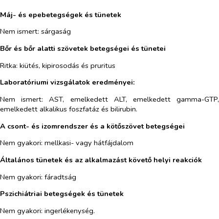
Máj- és epebetegségek és tünetek
Nem ismert
: sárgaság
Bőr és bőr alatti szövetek betegségei és tünetei
Ritka
: kiütés, kipirosodás és pruritus
Laboratóriumi vizsgálatok eredményei:
Nem ismert
: AST, emelkedett ALT, emelkedett gamma-GTP
emelkedett alkalikus foszfatáz és bilirubin.
A csont- és izomrendszer és a kötőszövet betegségei
Nem gyakori
:
mellkasi- vagy hátfájdalom
Általános tünetek és az alkalmazást követő helyi reakciók
Nem gyakori
:
fáradtság
Pszichiátriai betegségek és tünetek
Nem gyakori:
ingerlékenység.