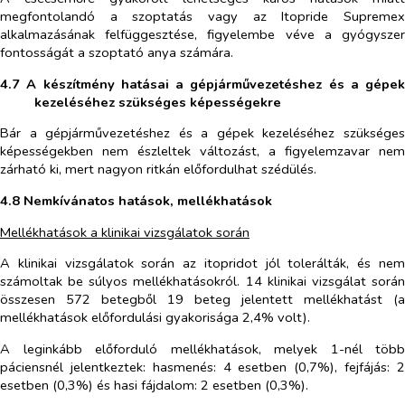
megfontolandó a szoptatás vagy az Itopride Supremex
alkalmazásának felfüggesztése, figyelembe véve a gyógyszer
fontosságát a szoptató anya számára.
4.7 A készítmény hatásai a gépjárművezetéshez és a gépek
kezeléséhez szükséges képességekre
Bár a gépjárművezetéshez és a gépek kezeléséhez szükséges
képességekben nem észleltek változást, a figyelemzavar nem
zárható ki, mert nagyon ritkán előfordulhat szédülés.
4.8 Nemkívánatos hatások, mellékhatások
Mellékhatások a klinikai vizsgálatok során
A klinikai vizsgálatok során az itopridot jól tolerálták, és nem
számoltak be súlyos mellékhatásokról. 14 klinikai vizsgálat során
összesen 572 betegből 19 beteg jelentett mellékhatást (a
mellékhatások előfordulási gyakorisága 2,4% volt).
A leginkább előforduló mellékhatások, melyek 1-nél több
páciensnél jelentkeztek: hasmenés: 4 esetben (0,7%), fejfájás: 2
esetben (0,3%) és hasi fájdalom: 2 esetben (0,3%).