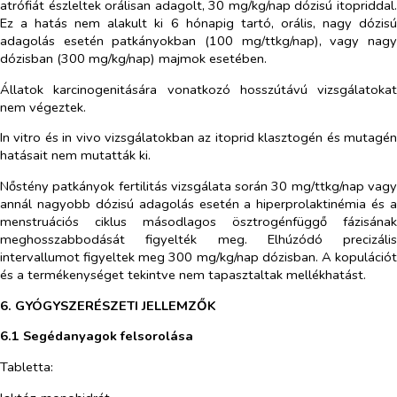
atrófiát észleltek orálisan adagolt, 30 mg/kg/nap dózisú itopriddal.
Ez a hatás nem alakult ki 6 hónapig tartó, orális, nagy dózisú
adagolás esetén patkányokban (100 mg/ttkg/nap), vagy nagy
dózisban (300 mg/kg/nap) majmok esetében.
Állatok karcinogenitására vonatkozó hosszútávú vizsgálatokat
nem végeztek.
In vitro
és
in vivo
vizsgálatokban az itoprid klasztogén és mutagé
hatásait nem mutatták ki.
Nőstény patkányok fertilitás vizsgálata során 30 mg/ttkg/nap vagy
annál nagyobb dózisú adagolás esetén a hiperprolaktinémia és a
menstruációs ciklus másodlagos ösztrogénfüggő fázisának
meghosszabbodását figyelték meg. Elhúzódó precizális
intervallumot figyeltek meg 300 mg/kg/nap dózisban. A kopulációt
és a termékenységet tekintve nem tapasztaltak mellékhatást.
6. GYÓGYSZERÉSZETI JELLEMZŐK
6.1 Segédanyagok felsorolása
Tabletta: