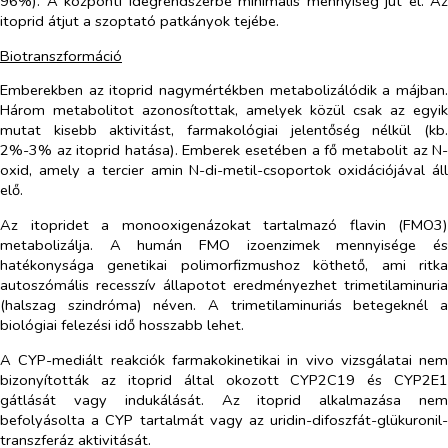
96%). A központi idegrendszerbe minimális mennyiség jut el. A
itoprid átjut a szoptató patkányok tejébe.
Biotranszformáció
Emberekben az itoprid nagymértékben metabolizálódik a májban
Három metabolitot azonosítottak, amelyek közül csak az egyi
mutat kisebb aktivitást, farmakológiai jelentőség nélkül (kb
2%-3% az itoprid hatása). Emberek esetében a fő metabolit az N
oxid, amely a tercier amin N-di-metil-csoportok oxidációjával ál
elő.
Az itopridet a monooxigenázokat tartalmazó flavin (FMO3
metabolizálja. A humán FMO izoenzimek mennyisége é
hatékonysága genetikai polimorfizmushoz köthető, ami ritk
autoszómális recesszív állapotot eredményezhet trimetilaminuri
(halszag szindróma) néven. A trimetilaminuriás betegeknél 
biológiai felezési idő hosszabb lehet.
A CYP-mediált reakciók farmakokinetikai in vivo vizsgálatai ne
bizonyították az itoprid által okozott CYP2C19 és CYP2E
gátlását vagy indukálását. Az itoprid alkalmazása ne
befolyásolta a CYP tartalmát vagy az uridin-difoszfát-glükuronil
transzferáz aktivitását.