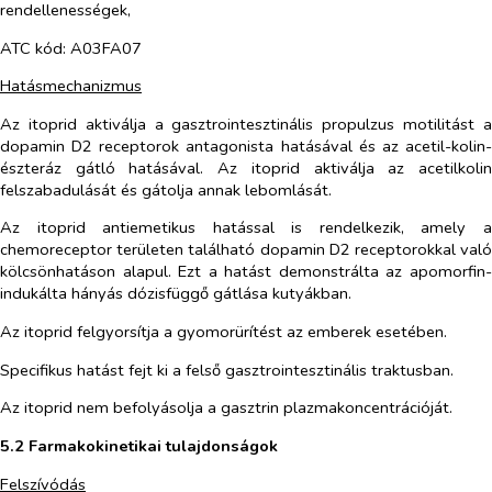
rendellenességek,
ATC kód: A03FA07
Hatásmechanizmus
Az itoprid aktiválja a gasztrointesztinális propulzus motilitást a
dopamin D2 receptorok antagonista hatásával és az acetil-kolin-
észteráz gátló hatásával. Az itoprid aktiválja az acetilkolin
felszabadulását és gátolja annak lebomlását.
Az itoprid antiemetikus hatással is rendelkezik, amely a
chemoreceptor területen található dopamin D2 receptorokkal való
kölcsönhatáson alapul. Ezt a hatást demonstrálta az apomorfin-
indukálta hányás dózisfüggő gátlása kutyákban.
Az itoprid felgyorsítja a gyomorürítést az emberek esetében.
Specifikus hatást fejt ki a felső gasztrointesztinális traktusban.
Az itoprid nem befolyásolja a gasztrin plazmakoncentrációját.
5.2 Farmakokinetikai tulajdonságok
Felszívódás