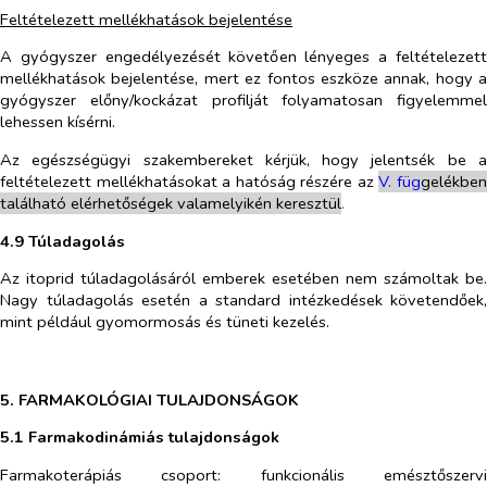
Feltételezett mellékhatások bejelentése
A gyógyszer engedélyezését követően lényeges a feltételezett
mellékhatások bejelentése, mert ez fontos eszköze annak, hogy a
gyógyszer előny/kockázat profilját folyamatosan figyelemmel
lehessen kísérni.
Az egészségügyi szakembereket kérjük, hogy jelentsék be a
feltételezett mellékhatásokat a hatóság részére az
V. füg
g
elékbe
található elérhetőségek valamelyikén keresztül
.
4.9 Túladagolás
Az itoprid túladagolásáról emberek esetében nem számoltak be.
Nagy túladagolás esetén a standard intézkedések követendőek,
mint például gyomormosás és tüneti kezelés.
5. FARMAKOLÓGIAI TULAJDONSÁGOK
5.1 Farmakodinámiás tulajdonságok
Farmakoterápiás csoport: funkcionális emésztőszervi