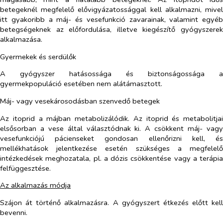
betegeknél megfelelő elővigyázatossággal kell alkalmazni, mivel
itt gyakoribb a máj- és vesefunkció zavarainak, valamint egyéb
betegségeknek az előfordulása, illetve kiegészítő gyógyszerek
alkalmazása.
Gyermekek és serdülők
A gyógyszer hatásossága és biztonságossága a
gyermekpopuláció esetében nem alátámasztott.
Máj- vagy vesekárosodásban szenvedő betegek
Az itoprid a májban metabolizálódik. Az itoprid és metabolitjai
elsősorban a vese által választódnak ki. A csökkent máj- vagy
vesefunkciójú pácienseket gondosan ellenőrizni kell, és
mellékhatások jelentkezése esetén szükséges a megfelelő
intézkedések meghozatala, pl. a dózis csökkentése vagy a terápia
felfüggesztése.
Az alkalmazás módja
Szájon át történő alkalmazásra. A gyógyszert étkezés előtt kell
bevenni.