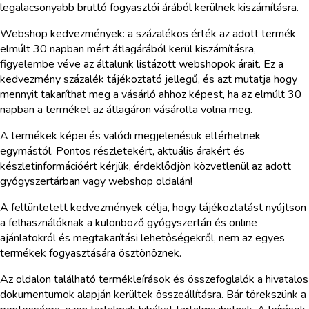
legalacsonyabb bruttó fogyasztói árából kerülnek kiszámításra.
Webshop kedvezmények: a százalékos érték az adott termék
elmúlt 30 napban mért átlagárából kerül kiszámításra,
figyelembe véve az általunk listázott webshopok árait. Ez a
kedvezmény százalék tájékoztató jellegű, és azt mutatja hogy
mennyit takaríthat meg a vásárló ahhoz képest, ha az elmúlt 30
napban a terméket az átlagáron vásárolta volna meg.
A termékek képei és valódi megjelenésük eltérhetnek
egymástól. Pontos részletekért, aktuális árakért és
készletinformációért kérjük, érdeklődjön közvetlenül az adott
gyógyszertárban vagy webshop oldalán!
A feltüntetett kedvezmények célja, hogy tájékoztatást nyújtson
a felhasználóknak a különböző gyógyszertári és online
ajánlatokról és megtakarítási lehetőségekről, nem az egyes
termékek fogyasztására ösztönöznek.
Az oldalon található termékleírások és összefoglalók a hivatalos
dokumentumok alapján kerültek összeállításra. Bár törekszünk a