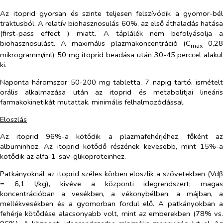
Az itoprid gyorsan és szinte teljesen felszívódik a gyomor-bé
traktusból. A relatív biohasznosulás 60%, az első áthaladás hatás
(first-pass effect ) miatt. A táplálék nem befolyásolja 
biohasznosulást. A maximális plazmakoncentráció (C
0,2
max
mikrogramm/ml) 50 mg itoprid beadása után 30-45 perccel alaku
ki.
Naponta háromszor 50-200 mg tabletta, 7 napig tartó, ismétel
orális alkalmazása után az itoprid és metabolitjai lineári
farmakokinetikát mutattak, minimális felhalmozódással.
Eloszlás
Az itoprid 96%-a kötődik a plazmafehérjéhez, főként a
albuminhoz. Az itoprid kötődő részének kevesebb, mint 15%-
kötődik az alfa-1-sav-glikoproteinhez.
Patkányoknál az itoprid széles körben eloszlik a szövetekben (Vd
= 6,1 l/kg), kivéve a központi idegrendszert; maga
koncentrációban a vesékben, a vékonybélben, a májban, 
mellékvesékben és a gyomorban fordul elő. A patkányokban 
fehérje kötődése alacsonyabb volt, mint az emberekben (78% vs