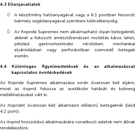
4.3 Ellenjavallatok
​
A készítmény hatóanyagával vagy a 6.1 pontban felsorolt
bármely segédanyagával szembeni túlérzékenység.
​
Az Itopride Supremex nem alkalmazható olyan betegeknél,
akiknél a fokozott emésztőrendszeri motilitás káros lehet,
például gastrointestinalis vérzésben, mechanikai
elzáródásban vagy perforációban szenvedő betegek
esetén.
4.4 Különleges figyelmeztetések és az alkalmazással
kapcsolatos óvintézkedések
Az Itopride Supremex alkalmazása során óvatosan kell eljárni,
mivel az itoprid fokozza az acetilkolin hatását és kolinerg
mellékhatásokat vált ki.
Az itopridet óvatosan kell alkalmazni időskorú betegeknél (lásd
4.2 pont).
Az itoprid hosszútávú alkalmazására vonatkozó adatok nem állnak
rendelkezésre.