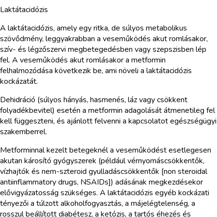
Laktátacidózis
A laktátacidózis, amely egy ritka, de súlyos metabolikus
szövődmény, leggyakrabban a veseműködés akut romlásakor,
szív- és légzőszervi megbetegedésben vagy szepszisben lép
fel. A veseműködés akut romlásakor a metformin
felhalmozódása következik be, ami növeli a laktátacidózis
kockázatát.
Dehidráció (súlyos hányás, hasmenés, láz vagy csökkent
folyadékbevitel) esetén a metformin adagolását átmenetileg fel
kell függeszteni, és ajánlott felvenni a kapcsolatot egészségügyi
szakemberrel.
Metforminnal kezelt betegeknél a veseműködést esetlegesen
akutan károsító gyógyszerek (például vérnyomáscsökkentők,
vízhajtók és nem-szteroid gyulladáscsökkentők [non steroidal
antiinflammatory drugs, NSAIDs]) adásának megkezdésekor
elővigyázatosság szükséges. A laktátacidózis egyéb kockázati
tényezői a túlzott alkoholfogyasztás, a májelégtelenség, a
rosszul beállított diabétesz, a ketózis, a tartós éhezés és