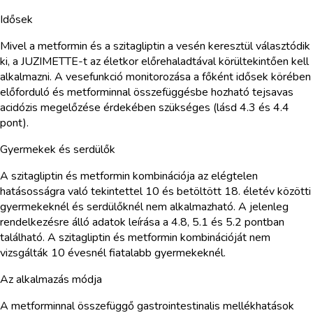
Idősek
Mivel a metformin és a szitagliptin a vesén keresztül választódik
ki, a JUZIMETTE-t az életkor előrehaladtával körültekintően kell
alkalmazni. A vesefunkció monitorozása a főként idősek körében
előforduló és metforminnal összefüggésbe hozható tejsavas
acidózis megelőzése érdekében szükséges (lásd 4.3 és 4.4
pont).
Gyermekek és serdülők
A szitagliptin és metformin kombinációja az elégtelen
hatásosságra való tekintettel 10 és betöltött 18. életév közötti
gyermekeknél és serdülőknél nem alkalmazható. A jelenleg
rendelkezésre álló adatok leírása a 4.8, 5.1 és 5.2 pontban
található. A szitagliptin és metformin kombinációját nem
vizsgálták 10 évesnél fiatalabb gyermekeknél.
Az alkalmazás módja
A metforminnal összefüggő gastrointestinalis mellékhatások