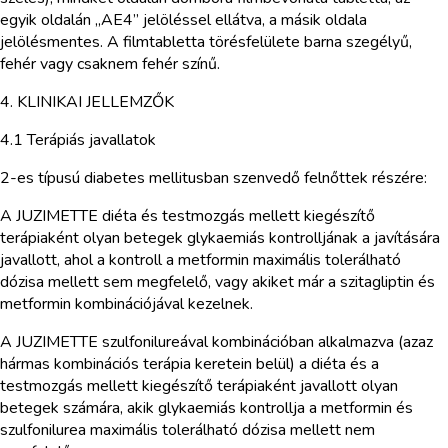
egyik oldalán „AE4” jelöléssel ellátva, a másik oldala
jelölésmentes. A filmtabletta törésfelülete barna szegélyű,
fehér vagy csaknem fehér színű.
4. KLINIKAI JELLEMZŐK
4.1 Terápiás javallatok
2-es típusú diabetes mellitusban szenvedő felnőttek részére:
A JUZIMETTE diéta és testmozgás mellett kiegészítő
terápiaként olyan betegek glykaemiás kontrolljának a javítására
javallott, ahol a kontroll a metformin maximális tolerálható
dózisa mellett sem megfelelő, vagy akiket már a szitagliptin és
metformin kombinációjával kezelnek.
A JUZIMETTE szulfonilureával kombinációban alkalmazva (azaz
hármas kombinációs terápia keretein belül) a diéta és a
testmozgás mellett kiegészítő terápiaként javallott olyan
betegek számára, akik glykaemiás kontrollja a metformin és
szulfonilurea maximális tolerálható dózisa mellett nem