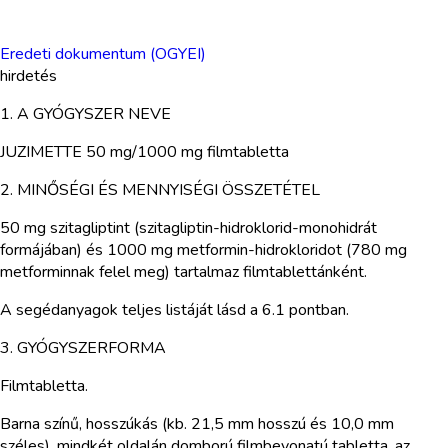
Eredeti dokumentum (OGYEI)
hirdetés
1. A GYÓGYSZER NEVE
JUZIMETTE 50 mg/1000 mg filmtabletta
2. MINŐSÉGI ÉS MENNYISÉGI ÖSSZETÉTEL
50 mg szitagliptint (szitagliptin-hidroklorid-monohidrát
formájában) és 1000 mg metformin-hidrokloridot (780 mg
metforminnak felel meg) tartalmaz filmtablettánként.
A segédanyagok teljes listáját lásd a 6.1 pontban.
3. GYÓGYSZERFORMA
Filmtabletta.
Barna színű, hosszúkás (kb. 21,5 mm hosszú és 10,0 mm
széles), mindkét oldalán domború filmbevonatú tabletta, az