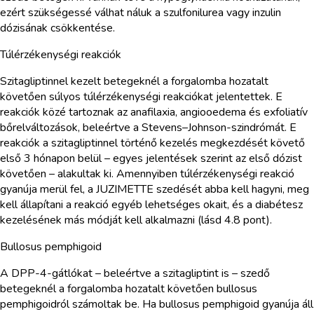
ezért szükségessé válhat náluk a szulfonilurea vagy inzulin
dózisának csökkentése.
Túlérzékenységi reakciók
Szitagliptinnel kezelt betegeknél a forgalomba hozatalt
követően súlyos túlérzékenységi reakciókat jelentettek. E
reakciók közé tartoznak az anafilaxia, angiooedema és exfoliatív
bőrelváltozások, beleértve a Stevens–Johnson-szindrómát. E
reakciók a szitagliptinnel történő kezelés megkezdését követő
első 3 hónapon belül – egyes jelentések szerint az első dózist
követően – alakultak ki. Amennyiben túlérzékenységi reakció
gyanúja merül fel, a JUZIMETTE szedését abba kell hagyni, meg
kell állapítani a reakció egyéb lehetséges okait, és a diabétesz
kezelésének más módját kell alkalmazni (lásd 4.8 pont).
Bullosus pemphigoid
A DPP-4-gátlókat – beleértve a szitagliptint is – szedő
betegeknél a forgalomba hozatalt követően bullosus
pemphigoidról számoltak be. Ha bullosus pemphigoid gyanúja áll