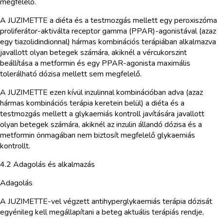
megfelelő.
A JUZIMETTE a diéta és a testmozgás mellett egy peroxiszóma
proliferátor-aktiválta receptor gamma (PPAR)-agonistával (azaz
egy tiazolidindionnal) hármas kombinációs terápiában alkalmazva
javallott olyan betegek számára, akiknél a vércukorszint
beállítása a metformin és egy PPAR-agonista maximális
tolerálható dózisa mellett sem megfelelő.
A JUZIMETTE ezen kívül inzulinnal kombinációban adva (azaz
hármas kombinációs terápia keretein belül) a diéta és a
testmozgás mellett a glykaemiás kontroll javítására javallott
olyan betegek számára, akiknél az inzulin állandó dózisa és a
metformin önmagában nem biztosít megfelelő glykaemiás
kontrollt.
4.2 Adagolás és alkalmazás
Adagolás
A JUZIMETTE-vel végzett antihyperglykaemiás terápia dózisát
egyénileg kell megállapítani a beteg aktuális terápiás rendje,