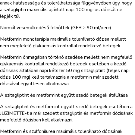
annak hatásossága és tolerálhatósága függvényében úgy, hogy
a szitagliptin maximális ajánlott napi 100 mg-os dózisát ne
lépjék túl.
Normál veseműködésű felnőttek (GFR ≥ 90 ml/perc)
Metformin monoterápia maximális tolerálható dózisa mellett
nem megfelelő glykaemiás kontrollal rendelkező betegek
Metformin önmagában történő szedése mellett nem megfelelő
glykaemiás kontrollal rendelkező betegek esetében a kezdő
dózisnak általában napi kétszer 50 mg szitagliptint (teljes napi
dózis 100 mg) kell tartalmaznia a metformin már szedett
dózisával együttesen alkalmazva.
A szitagliptint és metformint együtt szedő betegek átállítása
A szitagliptint és metformint együtt szedő betegek esetében a
JUZIMETTE-t a már szedett szitagliptin és metformin dózisának
megfelelő dózisban kell alkalmazni.
Metformin és szulfonilurea maximális tolerálható dózisának