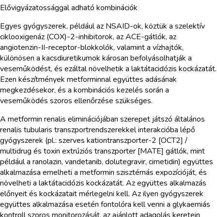
Elővigyázatossággal adható kombinációk
Egyes gyógyszerek, például az NSAID-ok, köztük a szelektív
ciklooxigenáz (COX)-2-inhibitorok, az ACE-gátlók, az
angiotenzin-II-receptor-blokkolók, valamint a vízhajtók,
különösen a kacsdiuretikumok károsan befolyásolhatják a
veseműködést, és ezáltal növelhetik a laktátacidózis kockázatát.
Ezen készítmények metforminnal együttes adásának
megkezdésekor, és a kombinációs kezelés során a
veseműködés szoros ellenőrzése szükséges.
A metformin renalis eliminációjában szerepet játszó általános
renalis tubularis transzportrendszerekkel interakcióba lépő
gyógyszerek (pl.: szerves kationtranszporter-2 [OCT2] /
multidrug és toxin extrúziós transzporter [MATE] gátlók, mint
például a ranolazin, vandetanib, dolutegravir, cimetidin) együttes
alkalmazása emelheti a metformin szisztémás expozícióját, és
növelheti a laktátacidózis kockázatát. Az együttes alkalmazás
előnyeit és kockázatait mérlegelni kell. Az ilyen gyógyszerek
együttes alkalmazása esetén fontolóra kell venni a glykaemiás
kontroll szoros monitorozását, az ajánlott adagolás keretein