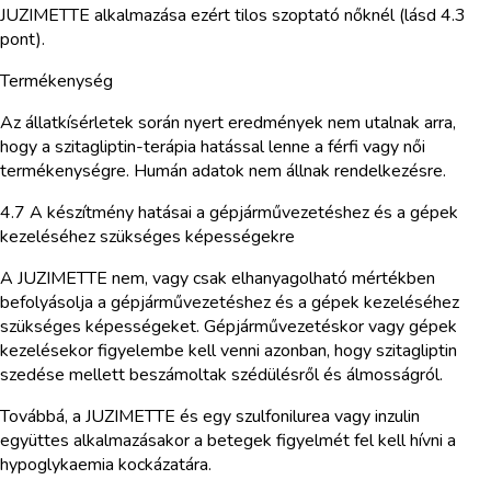
JUZIMETTE alkalmazása ezért tilos szoptató nőknél (lásd 4.3
pont).
Termékenység
Az állatkísérletek során nyert eredmények nem utalnak arra,
hogy a szitagliptin-terápia hatással lenne a férfi vagy női
termékenységre. Humán adatok nem állnak rendelkezésre.
4.7 A készítmény hatásai a gépjárművezetéshez és a gépek
kezeléséhez szükséges képességekre
A JUZIMETTE nem, vagy csak elhanyagolható mértékben
befolyásolja a gépjárművezetéshez és a gépek kezeléséhez
szükséges képességeket. Gépjárművezetéskor vagy gépek
kezelésekor figyelembe kell venni azonban, hogy szitagliptin
szedése mellett beszámoltak szédülésről és álmosságról.
Továbbá, a JUZIMETTE és egy szulfonilurea vagy inzulin
együttes alkalmazásakor a betegek figyelmét fel kell hívni a
hypoglykaemia kockázatára.