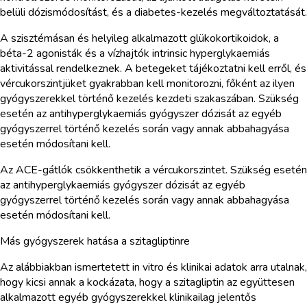
belüli dózismódosítást, és a diabetes-kezelés megváltoztatását.
A szisztémásan és helyileg alkalmazott glükokortikoidok, a
béta-2 agonisták és a vízhajtók intrinsic hyperglykaemiás
aktivitással rendelkeznek. A betegeket tájékoztatni kell erről, és
vércukorszintjüket gyakrabban kell monitorozni, főként az ilyen
gyógyszerekkel történő kezelés kezdeti szakaszában. Szükség
esetén az antihyperglykaemiás gyógyszer dózisát az egyéb
gyógyszerrel történő kezelés során vagy annak abbahagyása
esetén módosítani kell.
Az ACE-gátlók csökkenthetik a vércukorszintet. Szükség esetén
az antihyperglykaemiás gyógyszer dózisát az egyéb
gyógyszerrel történő kezelés során vagy annak abbahagyása
esetén módosítani kell.
Más gyógyszerek hatása a szitagliptinre
Az alábbiakban ismertetett in vitro és klinikai adatok arra utalnak,
hogy kicsi annak a kockázata, hogy a szitagliptin az együttesen
alkalmazott egyéb gyógyszerekkel klinikailag jelentős