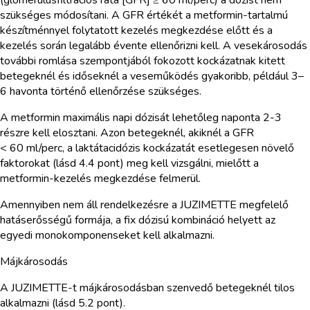
szükséges módosítani. A GFR értékét a metformin-tartalmú
készítménnyel folytatott kezelés megkezdése előtt és a
kezelés során legalább évente ellenőrizni kell. A vesekárosodás
további romlása szempontjából fokozott kockázatnak kitett
betegeknél és időseknél a veseműködés gyakoribb, például 3–
6 havonta történő ellenőrzése szükséges.
A metformin maximális napi dózisát lehetőleg naponta 2-3
részre kell elosztani. Azon betegeknél, akiknél a GFR
< 60 ml/perc, a laktátacidózis kockázatát esetlegesen növelő
faktorokat (lásd 4.4 pont) meg kell vizsgálni, mielőtt a
metformin-kezelés megkezdése felmerül.
Amennyiben nem áll rendelkezésre a JUZIMETTE megfelelő
hatáserősségű formája, a fix dózisú kombináció helyett az
egyedi monokomponenseket kell alkalmazni.
Májkárosodás
A JUZIMETTE-t májkárosodásban szenvedő betegeknél tilos
alkalmazni (lásd 5.2 pont).