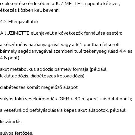
csökkentése érdekében a JUZIMETTE-t naponta kétszer,
étkezés közben kell bevenni.
4.3 Ellenjavallatok
A JUZIMETTE ellenjavallt a következők fennállása esetén:
a készítmény hatóanyagaival vagy a 6.1 pontban felsorolt
bármely segédanyagával szembeni túlérzékenység (lásd 4.4 és
4.8 pont);
akut metabolikus acidózis bármely formája (például
laktátacidózis, diabéteszes ketoacidózis);
diabéteszes kómát megelőző állapot;
súlyos fokú vesekárosodás (GFR < 30 ml/perc) (lásd 4.4 pont);
a vesefunkció befolyásolására képes akut állapotok, például:
kiszáradás,
súlyos fertőzés,