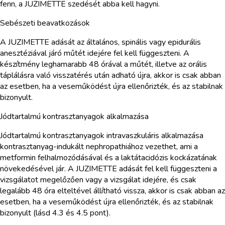
fenn, a JUZIMETTE szedését abba kell hagyni.
Sebészeti beavatkozások
A JUZIMETTE adását az általános, spinális vagy epidurális
anesztéziával járó műtét idejére fel kell függeszteni. A
készítmény leghamarabb 48 órával a műtét, illetve az orális
táplálásra való visszatérés után adható újra, akkor is csak abban
az esetben, ha a veseműködést újra ellenőrizték, és az stabilnak
bizonyult.
Jódtartalmú kontrasztanyagok alkalmazása
Jódtartalmú kontrasztanyagok intravaszkuláris alkalmazása
kontrasztanyag-indukált nephropathiához vezethet, ami a
metformin felhalmozódásával és a laktátacidózis kockázatának
növekedésével jár. A JUZIMETTE adását fel kell függeszteni a
vizsgálatot megelőzően vagy a vizsgálat idejére, és csak
legalább 48 óra elteltével állítható vissza, akkor is csak abban az
esetben, ha a veseműködést újra ellenőrizték, és az stabilnak
bizonyult (lásd 4.3 és 4.5 pont).