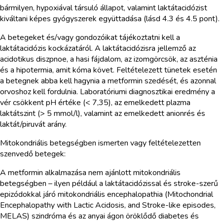
bármilyen, hypoxiával társuló állapot, valamint laktátacidózist
kiváltani képes gyógyszerek együttadása (lásd 4.3 és 4.5 pont).
A betegeket és/vagy gondozóikat tájékoztatni kell a
laktátacidózis kockázatáról. A laktátacidózisra jellemző az
acidotikus diszpnoe, a hasi fájdalom, az izomgörcsök, az aszténia
és a hipotermia, amit kóma követ. Feltételezett tünetek esetén
a betegnek abba kell hagynia a metformin szedését, és azonnal
orvoshoz kell fordulnia. Laboratóriumi diagnosztikai eredmény a
vér csökkent pH értéke (< 7,35), az emelkedett plazma
laktátszint (> 5 mmol/l), valamint az emelkedett anionrés és
laktát/piruvát arány.
Mitokondriális betegségben ismerten vagy feltételezetten
szenvedő betegek:
A metformin alkalmazása nem ajánlott mitokondriális
betegségben – ilyen például a laktátacidózissal és stroke-szerű
epizódokkal járó mitokondriális encephalopathia (Mitochondrial
Encephalopathy with Lactic Acidosis, and Stroke-like episodes,
MELAS) szindróma és az anyai ágon öröklődő diabetes és