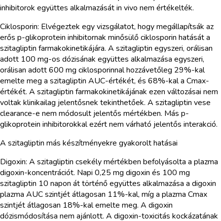
inhibitorok együttes alkalmazását in vivo nem értékelték.
Ciklosporin: Elvégeztek egy vizsgálatot, hogy megállapítsák az
erős p-glikoprotein inhibitornak minősülő ciklosporin hatását a
szitagliptin farmakokinetikájára. A szitagliptin egyszeri, orálisan
adott 100 mg-os dózisának együttes alkalmazása egyszeri,
orálisan adott 600 mg ciklosporinnal hozzávetőleg 29%-kal
emelte meg a szitagliptin AUC-értékét, és 68%-kal a Cmax-
értékét. A szitagliptin farmakokinetikájának ezen változásai nem
voltak klinikailag jelentősnek tekinthetőek. A szitagliptin vese
clearance-e nem módosult jelentős mértékben. Más p-
glikoprotein inhibitorokkal ezért nem várható jelentős interakció.
A szitagliptin más készítményekre gyakorolt hatásai
Digoxin: A szitagliptin csekély mértékben befolyásolta a plazma
digoxin-koncentrációt. Napi 0,25 mg digoxin és 100 mg
szitagliptin 10 napon át történő együttes alkalmazása a digoxin
plazma AUC szintjét átlagosan 11%-kal, míg a plazma Cmax
szintjét átlagosan 18%-kal emelte meg. A digoxin
dózismódosítása nem ajánlott. A digoxin-toxicitás kockázatának