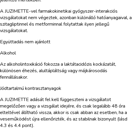
A JUZIMETTE-vel farmakokinetikai gyógyszer-interakciós
vizsgálatokat nem végeztek, azonban különálló hatóanyagaival, a
szitagliptinnel és metforminnal folytattak ilyen jellegű
vizsgálatokat.
Együttadás nem ajánlott
Alkohol
Az alkoholintoxikáció fokozza a laktátacidózis kockázatát,
különösen éhezés, alultápláltság vagy májkárosodás
fennállásakor.
Jódtartalmú kontrasztanyagok
A JUZIMETTE adását fel kell függeszteni a vizsgálatot
megelőzően vagy a vizsgálat idejére, és csak legalább 48 óra
elteltével állítható vissza, akkor is csak abban az esetben, ha a
veseműködést újra ellenőrizték, és az stabilnak bizonyult (lásd
4.3 és 4.4 pont).