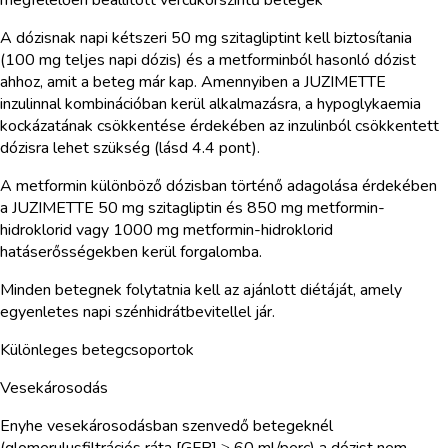
A dózisnak napi kétszeri 50 mg szitagliptint kell biztosítania
(100 mg teljes napi dózis) és a metforminból hasonló dózist
ahhoz, amit a beteg már kap. Amennyiben a JUZIMETTE
inzulinnal kombinációban kerül alkalmazásra, a hypoglykaemia
kockázatának csökkentése érdekében az inzulinból csökkentett
dózisra lehet szükség (lásd 4.4 pont).
A metformin különböző dózisban történő adagolása érdekében
a JUZIMETTE 50 mg szitagliptin és 850 mg metformin-
hidroklorid vagy 1000 mg metformin-hidroklorid
hatáserősségekben kerül forgalomba.
Minden betegnek folytatnia kell az ajánlott diétáját, amely
egyenletes napi szénhidrátbevitellel jár.
Különleges betegcsoportok
Vesekárosodás
Enyhe vesekárosodásban szenvedő betegeknél
(glomerulusfiltrációs ráta [GFR] ≥ 60 ml/perc) a dózist nem