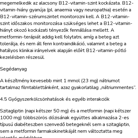
megemelkedik az alacsony B12-vitamin-szint kockázata. B12-
vitamin-hiány gyanúja (pl. anaemia vagy neuropathia) esetén a
B12-vitamin-szérumszintet monitorozni kell. A B12-vitamin-
szint időszakos monitorozása szükséges lehet a B12-vitamin-
hiányt okozó kockázati tényezők fennállása mellett. A
metformin-terápiát addig kell folytatni, amíg a beteg azt
tolerálja, és nem áll fenn kontraindikáció, valamint a beteg a
hatályos klinikai irányelvek alapján előírt B12-vitamin-pótló
kezelésben részesül.
Segédanyag
A készítmény kevesebb mint 1 mmol (23 mg) nátriumot
tartalmaz filmtablettánként, azaz gyakorlatilag „nátriummentes”.
4.5 Gyógyszerkölcsönhatások és egyéb interakciók
Szitagliptin (napi kétszer 50 mg) és a metformin (napi kétszer
1000 mg) többszörös dózisának együttes alkalmazása 2-es
típusú diabéteszben szenvedő betegeknél sem a szitagliptin,
sem a metformin farmakokinetikáját nem változtatta meg
jelentős mértékben.