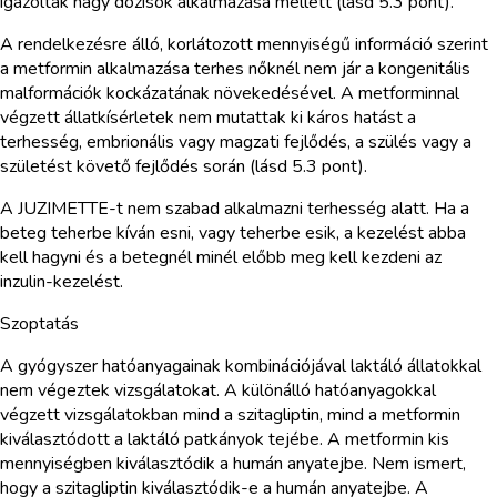
igazoltak nagy dózisok alkalmazása mellett (lásd 5.3 pont).
A rendelkezésre álló, korlátozott mennyiségű információ szerint
a metformin alkalmazása terhes nőknél nem jár a kongenitális
malformációk kockázatának növekedésével. A metforminnal
végzett állatkísérletek nem mutattak ki káros hatást a
terhesség, embrionális vagy magzati fejlődés, a szülés vagy a
születést követő fejlődés során (lásd 5.3 pont).
A JUZIMETTE-t nem szabad alkalmazni terhesség alatt. Ha a
beteg teherbe kíván esni, vagy teherbe esik, a kezelést abba
kell hagyni és a betegnél minél előbb meg kell kezdeni az
inzulin-kezelést.
Szoptatás
A gyógyszer hatóanyagainak kombinációjával laktáló állatokkal
nem végeztek vizsgálatokat. A különálló hatóanyagokkal
végzett vizsgálatokban mind a szitagliptin, mind a metformin
kiválasztódott a laktáló patkányok tejébe. A metformin kis
mennyiségben kiválasztódik a humán anyatejbe. Nem ismert,
hogy a szitagliptin kiválasztódik-e a humán anyatejbe. A