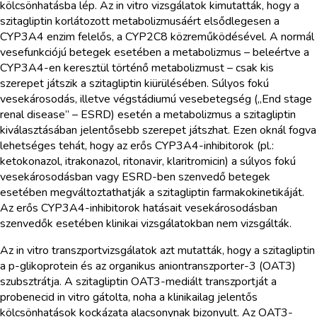
kölcsönhatásba lép. Az in vitro vizsgálatok kimutatták, hogy a
szitagliptin korlátozott metabolizmusáért elsődlegesen a
CYP3A4 enzim felelős, a CYP2C8 közreműködésével. A normál
vesefunkciójú betegek esetében a metabolizmus – beleértve a
CYP3A4-en keresztül történő metabolizmust – csak kis
szerepet játszik a szitagliptin kiürülésében. Súlyos fokú
vesekárosodás, illetve végstádiumú vesebetegség („End stage
renal disease” – ESRD) esetén a metabolizmus a szitagliptin
kiválasztásában jelentősebb szerepet játszhat. Ezen oknál fogva
lehetséges tehát, hogy az erős CYP3A4-inhibitorok (pl.:
ketokonazol, itrakonazol, ritonavir, klaritromicin) a súlyos fokú
vesekárosodásban vagy ESRD-ben szenvedő betegek
esetében megváltoztathatják a szitagliptin farmakokinetikáját.
Az erős CYP3A4-inhibitorok hatásait vesekárosodásban
szenvedők esetében klinikai vizsgálatokban nem vizsgálták.
Az in vitro transzportvizsgálatok azt mutatták, hogy a szitagliptin
a p-glikoprotein és az organikus aniontranszporter-3 (OAT3)
szubsztrátja. A szitagliptin OAT3-mediált transzportját a
probenecid in vitro gátolta, noha a klinikailag jelentős
kölcsönhatások kockázata alacsonynak bizonyult. Az OAT3-