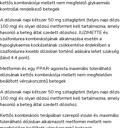
kettős kombinációja mellett nem megfelelő glykaemiás
kontrollal rendelkező betegek
A dózisnak napi kétszer 50 mg szitagliptint (teljes napi dózis
100 mg) és olyan dózisú metformint kell tartalmaznia, amely
hasonló a beteg által szedett dózishoz. JUZIMETTE és
szulfonilurea kombinációjának alkalmazása esetén a
hypoglykaemia kockázatának csökkentése érdekében a
szulfonilurea kisebb dózisban történő adására lehet szükség
(lásd 4.4 pont).
Metformin és egy PPAR-agonista maximális tolerálható
dózisának kettős kombinációja mellett nem megfelelően
beállított vércukorszintű betegek
A dózisnak napi kétszer 50 mg szitagliptint (teljes napi dózis
100 mg) és olyan dózisú metformint kell tartalmaznia, amely
hasonló a beteg által szedett dózishoz.
Kettős kombinációs terápiában szereplő inzulin és maximális
tolerálható dózisban alkalmazott metformin mellett nem
megfelelően beállított vércukorszintű betegek