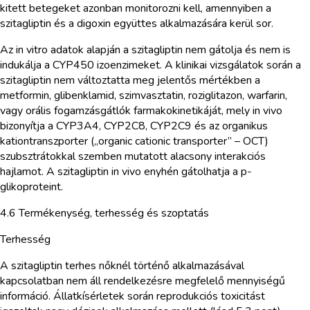
kitett betegeket azonban monitorozni kell, amennyiben a
szitagliptin és a digoxin együttes alkalmazására kerül sor.
Az in vitro adatok alapján a szitagliptin nem gátolja és nem is
indukálja a CYP450 izoenzimeket. A klinikai vizsgálatok során a
szitagliptin nem változtatta meg jelentős mértékben a
metformin, glibenklamid, szimvasztatin, roziglitazon, warfarin,
vagy orális fogamzásgátlók farmakokinetikáját, mely in vivo
bizonyítja a CYP3A4, CYP2C8, CYP2C9 és az organikus
kationtranszporter („organic cationic transporter” – OCT)
szubsztrátokkal szemben mutatott alacsony interakciós
hajlamot. A szitagliptin in vivo enyhén gátolhatja a p-
glikoproteint.
4.6 Termékenység, terhesség és szoptatás
Terhesség
A szitagliptin terhes nőknél történő alkalmazásával
kapcsolatban nem áll rendelkezésre megfelelő mennyiségű
információ. Állatkísérletek során reprodukciós toxicitást