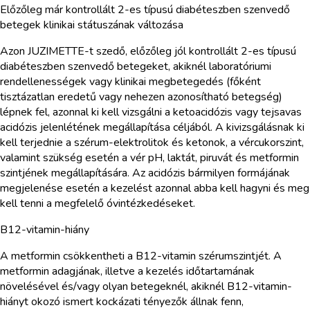
Előzőleg már kontrollált 2-es típusú diabéteszben szenvedő
betegek klinikai státuszának változása
Azon JUZIMETTE-t szedő, előzőleg jól kontrollált 2-es típusú
diabéteszben szenvedő betegeket, akiknél laboratóriumi
rendellenességek vagy klinikai megbetegedés (főként
tisztázatlan eredetű vagy nehezen azonosítható betegség)
lépnek fel, azonnal ki kell vizsgálni a ketoacidózis vagy tejsavas
acidózis jelenlétének megállapítása céljából. A kivizsgálásnak ki
kell terjednie a szérum-elektrolitok és ketonok, a vércukorszint,
valamint szükség esetén a vér pH, laktát, piruvát és metformin
szintjének megállapítására. Az acidózis bármilyen formájának
megjelenése esetén a kezelést azonnal abba kell hagyni és meg
kell tenni a megfelelő óvintézkedéseket.
B12-vitamin-hiány
A metformin csökkentheti a B12-vitamin szérumszintjét. A
metformin adagjának, illetve a kezelés időtartamának
növelésével és/vagy olyan betegeknél, akiknél B12-vitamin-
hiányt okozó ismert kockázati tényezők állnak fenn,