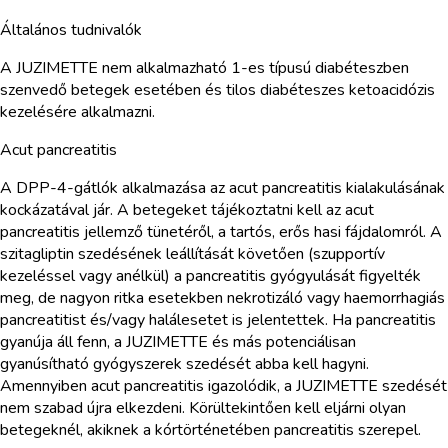
Általános tudnivalók
A JUZIMETTE nem alkalmazható 1-es típusú diabéteszben
szenvedő betegek esetében és tilos diabéteszes ketoacidózis
kezelésére alkalmazni.
Acut pancreatitis
A DPP-4-gátlók alkalmazása az acut pancreatitis kialakulásának
kockázatával jár. A betegeket tájékoztatni kell az acut
pancreatitis jellemző tünetéről, a tartós, erős hasi fájdalomról. A
szitagliptin szedésének leállítását követően (szupportív
kezeléssel vagy anélkül) a pancreatitis gyógyulását figyelték
meg, de nagyon ritka esetekben nekrotizáló vagy haemorrhagiás
pancreatitist és/vagy halálesetet is jelentettek. Ha pancreatitis
gyanúja áll fenn, a JUZIMETTE és más potenciálisan
gyanúsítható gyógyszerek szedését abba kell hagyni.
Amennyiben acut pancreatitis igazolódik, a JUZIMETTE szedését
nem szabad újra elkezdeni. Körültekintően kell eljárni olyan
betegeknél, akiknek a kórtörténetében pancreatitis szerepel.