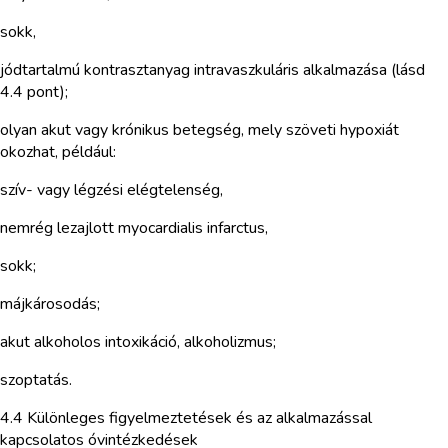
sokk,
jódtartalmú kontrasztanyag intravaszkuláris alkalmazása (lásd
4.4 pont);
olyan akut vagy krónikus betegség, mely szöveti hypoxiát
okozhat, például:
szív- vagy légzési elégtelenség,
nemrég lezajlott myocardialis infarctus,
sokk;
májkárosodás;
akut alkoholos intoxikáció, alkoholizmus;
szoptatás.
4.4 Különleges figyelmeztetések és az alkalmazással
kapcsolatos óvintézkedések