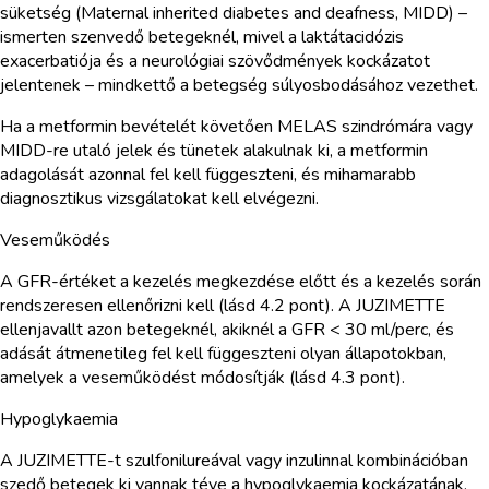
süketség (Maternal inherited diabetes and deafness, MIDD) –
ismerten szenvedő betegeknél, mivel a laktátacidózis
exacerbatiója és a neurológiai szövődmények kockázatot
jelentenek – mindkettő a betegség súlyosbodásához vezethet.
Ha a metformin bevételét követően MELAS szindrómára vagy
MIDD-re utaló jelek és tünetek alakulnak ki, a metformin
adagolását azonnal fel kell függeszteni, és mihamarabb
diagnosztikus vizsgálatokat kell elvégezni.
Veseműködés
A GFR-értéket a kezelés megkezdése előtt és a kezelés során
rendszeresen ellenőrizni kell (lásd 4.2 pont). A JUZIMETTE
ellenjavallt azon betegeknél, akiknél a GFR < 30 ml/perc, és
adását átmenetileg fel kell függeszteni olyan állapotokban,
amelyek a veseműködést módosítják (lásd 4.3 pont).
Hypoglykaemia
A JUZIMETTE-t szulfonilureával vagy inzulinnal kombinációban
szedő betegek ki vannak téve a hypoglykaemia kockázatának,