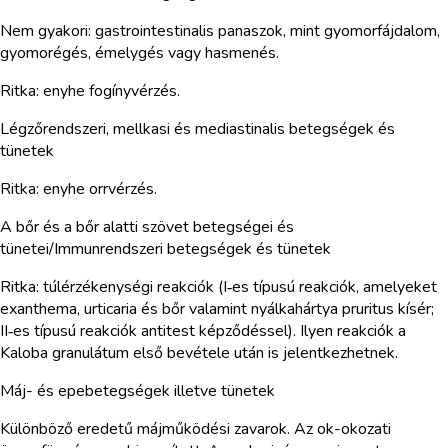
Nem gyakori: gastrointestinalis panaszok, mint gyomorfájdalom,
gyomorégés, émelygés vagy hasmenés.
Ritka: enyhe fogínyvérzés.
Légzőrendszeri, mellkasi és mediastinalis betegségek és
tünetek
Ritka: enyhe orrvérzés.
A bőr és a bőr alatti szövet betegségei és
tünetei/Immunrendszeri betegségek és tünetek
Ritka: túlérzékenységi reakciók (I‑es típusú reakciók, amelyeket
exanthema, urticaria és bőr valamint nyálkahártya pruritus kísér;
II‑es típusú reakciók antitest képződéssel). Ilyen reakciók a
Kaloba granulátum első bevétele után is jelentkezhetnek.
Máj- és epebetegségek illetve tünetek
Különböző eredetű májműködési zavarok. Az ok-okozati