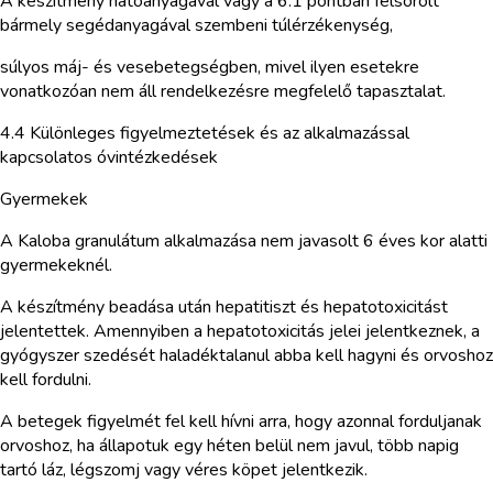
A készítmény hatóanyagával vagy a 6.1 pontban felsorolt
bármely segédanyagával szembeni túlérzékenység,
súlyos máj- és vesebetegségben, mivel ilyen esetekre
vonatkozóan nem áll rendelkezésre megfelelő tapasztalat.
4.4 Különleges figyelmeztetések és az alkalmazással
kapcsolatos óvintézkedések
Gyermekek
A Kaloba granulátum alkalmazása nem javasolt 6 éves kor alatti
gyermekeknél.
A készítmény beadása után hepatitiszt és hepatotoxicitást
jelentettek. Amennyiben a hepatotoxicitás jelei jelentkeznek, a
gyógyszer szedését haladéktalanul abba kell hagyni és orvoshoz
kell fordulni.
A betegek figyelmét fel kell hívni arra, hogy azonnal forduljanak
orvoshoz, ha állapotuk egy héten belül nem javul, több napig
tartó láz, légszomj vagy véres köpet jelentkezik.