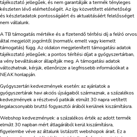
tájékoztató jellegűek, és nem garantálják a termék tényleges
készleten lévő elérhetőségét. Az így közvetített elérhetőségi
és készletadatok pontosságáért és aktualitásáért felelősséget
nem vállalunk.
A TB támogatás mértéke és a fizetendő térítési díj a felíró orvos
által megjelölt jogcímtől (normatív, emelt vagy kiemelt
támogatás) függ. Az oldalon megjelenített támogatási adatok
tájékoztató jellegűek; a pontos térítési díjat a gyógyszertárban,
a vény beváltásakor állapítják meg. A támogatási adatok
változhatnak, kérjük, ellenőrizze a legfrissebb információkat a
NEAK honlapján.
Gyógyszertári kedvezmények esetén: az ajánlatok a
gyógyszertárak havi akciós újságaiból származnak, a százalékos
kedvezmények a résztvevő patikák elmúlt 30 napra vetített
legalacsonyabb bruttó fogyasztói árából kerülnek kiszámításra.
Webshop kedvezmények: a százalékos érték az adott termék
elmúlt 30 napban mért átlagárából kerül kiszámításra,
figyelembe véve az általunk listázott webshopok árait. Ez a