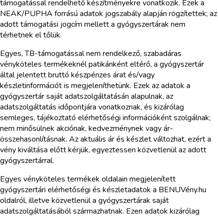
támogatással rendelhető készítményekre vonatkozik. Ezek a
NEAK/PUPHA forrású adatok jogszabály alapján rögzítettek; az
adott támogatási jogcím mellett a gyógyszertárak nem
térhetnek el tőlük.
Egyes, TB-támogatással nem rendelkező, szabadáras
vényköteles termékeknél patikánként eltérő, a gyógyszertár
által jelentett bruttó készpénzes árat és/vagy
készletinformációt is megjeleníthetünk. Ezek az adatok a
gyógyszertár saját adatszolgáltatásán alapulnak, az
adatszolgáltatás időpontjára vonatkoznak, és kizárólag
semleges, tájékoztató elérhetőségi információként szolgálnak;
nem minősülnek akciónak, kedvezménynek vagy ár-
összehasonlításnak. Az aktuális ár és készlet változhat, ezért a
vény kiváltása előtt kérjük, egyeztessen közvetlenül az adott
gyógyszertárral.
Egyes vényköteles termékek oldalain megjelenített
gyógyszertári elérhetőségi és készletadatok a BENUVény.hu
oldalról, illetve közvetlenül a gyógyszertárak saját
adatszolgáltatásából származhatnak. Ezen adatok kizárólag