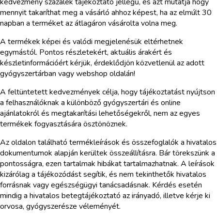
kedvezmény százalék tájékoztató jellegű, és azt mutatja hogy
mennyit takaríthat meg a vásárló ahhoz képest, ha az elmúlt 30
napban a terméket az átlagáron vásárolta volna meg.
A termékek képei és valódi megjelenésük eltérhetnek
egymástól. Pontos részletekért, aktuális árakért és
készletinformációért kérjük, érdeklődjön közvetlenül az adott
gyógyszertárban vagy webshop oldalán!
A feltüntetett kedvezmények célja, hogy tájékoztatást nyújtson
a felhasználóknak a különböző gyógyszertári és online
ajánlatokról és megtakarítási lehetőségekről, nem az egyes
termékek fogyasztására ösztönöznek.
Az oldalon található termékleírások és összefoglalók a hivatalos
dokumentumok alapján kerültek összeállításra. Bár törekszünk a
pontosságra, ezen tartalmak hibákat tartalmazhatnak. A leírások
kizárólag a tájékozódást segítik, és nem tekinthetők hivatalos
forrásnak vagy egészségügyi tanácsadásnak. Kérdés esetén
mindig a hivatalos betegtájékoztató az irányadó, illetve kérje ki
orvosa, gyógyszerésze véleményét.