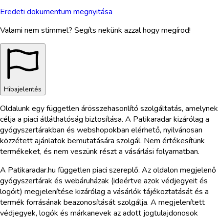
Eredeti dokumentum megnyitása
Valami nem stimmel? Segíts nekünk azzal hogy megírod!
Hibajelentés
Oldalunk egy független árösszehasonlító szolgáltatás, amelynek
célja a piaci átláthatóság biztosítása. A Patikaradar kizárólag a
gyógyszertárakban és webshopokban elérhető, nyilvánosan
közzétett ajánlatok bemutatására szolgál. Nem értékesítünk
termékeket, és nem veszünk részt a vásárlási folyamatban.
A Patikaradar.hu független piaci szereplő. Az oldalon megjelenő
gyógyszertárak és webáruházak (ideértve azok védjegyeit és
logóit) megjelenítése kizárólag a vásárlók tájékoztatását és a
termék forrásának beazonosítását szolgálja. A megjelenített
védjegyek, logók és márkanevek az adott jogtulajdonosok