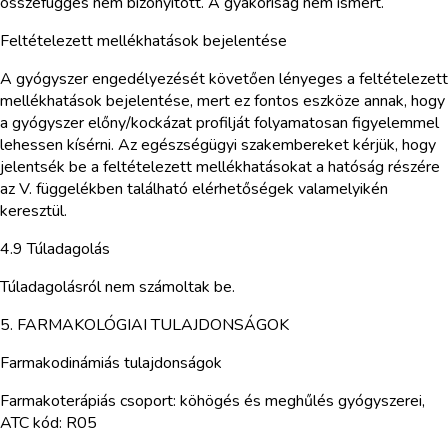
összefüggés nem bizonyított. A gyakoriság nem ismert.
Feltételezett mellékhatások bejelentése
A gyógyszer engedélyezését követően lényeges a feltételezett
mellékhatások bejelentése, mert ez fontos eszköze annak, hogy
a gyógyszer előny/kockázat profilját folyamatosan figyelemmel
lehessen kísérni. Az egészségügyi szakembereket kérjük, hogy
jelentsék be a feltételezett mellékhatásokat a hatóság részére
az V. függelékben található elérhetőségek valamelyikén
keresztül.
4.9 Túladagolás
Túladagolásról nem számoltak be.
5. FARMAKOLÓGIAI TULAJDONSÁGOK
Farmakodinámiás tulajdonságok
Farmakoterápiás csoport: köhögés és meghűlés gyógyszerei,
ATC kód: R05