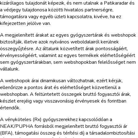
kizárólagos tulajdonát képezik, és nem utalnak a Patikaradar és
a védjegy tulajdonosa közötti hivatalos partnerségre,
támogatásra vagy egyéb üzleti kapcsolatra, kivéve, ha ez
kifejezetten jelölve van.
A megjelenített árakat az egyes gyógyszertárak és webshopok
biztosítják, illetve azok nyilvános weboldalairól kerülnek
összegyűjtésre. Az általunk közvetített árak pontosságáért,
érvényességéért, valamint az egyes termékek elérhetőségéért
sem gyógyszertárakban, sem webshopokban felelősséget nem
vállalunk.
A webshopok árai dinamikusan változhatnak, ezért kérjük,
ellenőrizze a pontos árat és elérhetőséget közvetlenül a
webshopban. A feltüntetett összegek bruttó fogyasztói árak,
készlet erejéig vagy visszavonásig érvényesek és forintban
értendők.
A vényköteles (Rx) gyógyszerekhez kapcsolódóan a
NEAK/PUPHA forrásból megjelenített bruttó fogyasztói ár
(BFA), támogatási összeg és térítési díj a társadalombiztosítási