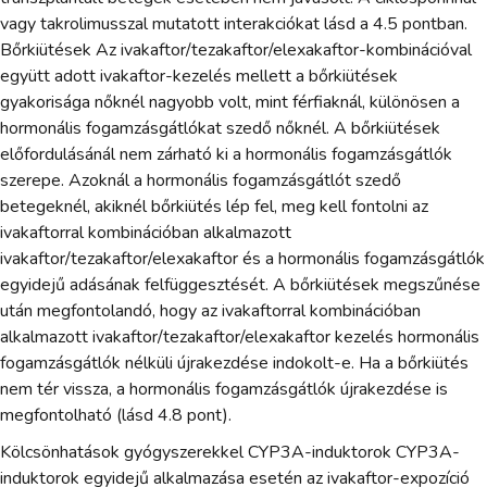
vagy takrolimusszal mutatott interakciókat lásd a 4.5 pontban.
Bőrkiütések Az ivakaftor/tezakaftor/elexakaftor-kombinációval
együtt adott ivakaftor-kezelés mellett a bőrkiütések
gyakorisága nőknél nagyobb volt, mint férfiaknál, különösen a
hormonális fogamzásgátlókat szedő nőknél. A bőrkiütések
előfordulásánál nem zárható ki a hormonális fogamzásgátlók
szerepe. Azoknál a hormonális fogamzásgátlót szedő
betegeknél, akiknél bőrkiütés lép fel, meg kell fontolni az
ivakaftorral kombinációban alkalmazott
ivakaftor/tezakaftor/elexakaftor és a hormonális fogamzásgátlók
egyidejű adásának felfüggesztését. A bőrkiütések megszűnése
után megfontolandó, hogy az ivakaftorral kombinációban
alkalmazott ivakaftor/tezakaftor/elexakaftor kezelés hormonális
fogamzásgátlók nélküli újrakezdése indokolt-e. Ha a bőrkiütés
nem tér vissza, a hormonális fogamzásgátlók újrakezdése is
megfontolható (lásd 4.8 pont).
Kölcsönhatások gyógyszerekkel CYP3A-induktorok CYP3A-
induktorok egyidejű alkalmazása esetén az ivakaftor-expozíció