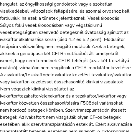
hangulat, az öngyilkossági gondolatok vagy a szokatlan
viselkedésbeli változások fellépésére, és azonnal orvoshoz kell
fordulniuk, ha ezek a tünetek jelentkeznek. Vesekárosodás
Súlyos fokú vesekárosodásban vagy végstádiumú
vesebetegségben szenvedő betegeknél óvatosság ajánlott az
ivakaftor alkalmazása során (lásd 4.2 és 5.2 pont). Modulátor
terápiára valószínűleg nem reagáló mutációk Azok a betegek,
akiknek a genotípusa két CFTR-mutációból áll, amelyekről
ismert, hogy nem termelnek CFTR-fehérjét (azaz két I. osztályú
mutáció), várhatóan nem reagálnak a CFTR-modulátor kezelésre.
Az ivakaftor/tezakaftor/elexakaftor kezelést tezakaftor/ivakaftor
vagy ivakaftor-kezeléssel összehasonlító klinikai vizsgálatok
Nem végeztek klinikai vizsgálatot az
ivakaftor/tezakaftor/elexakaftor és a tezakaftor/ivakaftor vagy
ivakaftor közvetlen összehasonlítására F508del variánsokat
nem hordozó betegek körében. Szervtranszplantáción átesett
betegek Az ivakaftort nem vizsgálták olyan CF-os betegek
esetében, akik szervtranszplantáción estek át. Ezért alkalmazása
transzplantált betegek esetében nem javasolt. A ciklosporinnal