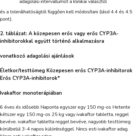
adagolási intervallumot a klinikai választól
és a tolerálhatóságtól függően kell módosítani (lásd 4.4 és 4.5
pont).
2. táblázat: A közepesen erős vagy erős CYP3A-
inhibitorokkal együtt történő alkalmazásra
vonatkozó adagolási ajánlások
Életkor/testtömeg Közepesen erős CYP3A-inhibitorok
Erős CYP3A-inhibitorok*
Ivakaftor monoterápiában
6 éves és idősebb Naponta egyszer egy 150 mg-os Hetente
kétszer egy 150 mg-os 25 kg vagy ivakaftor tabletta, reggel
bevéve. ivakaftor tabletta reggel bevéve, nagyobb testtömeg
körülbelül 3-4 napos különbséggel. Nincs esti ivakaftor adag.