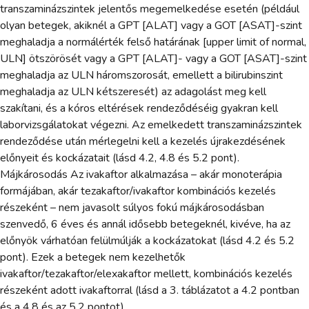
transzaminázszintek jelentős megemelkedése esetén (például
olyan betegek, akiknél a GPT [ALAT] vagy a GOT [ASAT]-szint
meghaladja a normálérték felső határának [upper limit of normal,
ULN] ötszörösét vagy a GPT [ALAT]- vagy a GOT [ASAT]-szint
meghaladja az ULN háromszorosát, emellett a bilirubinszint
meghaladja az ULN kétszeresét) az adagolást meg kell
szakítani, és a kóros eltérések rendeződéséig gyakran kell
laborvizsgálatokat végezni. Az emelkedett transzaminázszintek
rendeződése után mérlegelni kell a kezelés újrakezdésének
előnyeit és kockázatait (lásd 4.2, 4.8 és 5.2 pont).
Májkárosodás Az ivakaftor alkalmazása – akár monoterápia
formájában, akár tezakaftor/ivakaftor kombinációs kezelés
részeként – nem javasolt súlyos fokú májkárosodásban
szenvedő, 6 éves és annál idősebb betegeknél, kivéve, ha az
előnyök várhatóan felülmúlják a kockázatokat (lásd 4.2 és 5.2
pont). Ezek a betegek nem kezelhetők
ivakaftor/tezakaftor/elexakaftor mellett, kombinációs kezelés
részeként adott ivakaftorral (lásd a 3. táblázatot a 4.2 pontban
és a 4.8 és az 5.2 pontot).