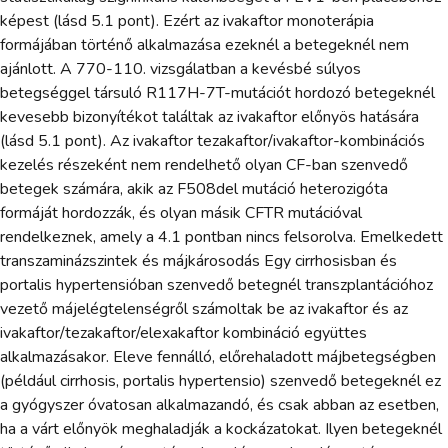
képest (lásd 5.1 pont). Ezért az ivakaftor monoterápia
formájában történő alkalmazása ezeknél a betegeknél nem
ajánlott. A 770-110. vizsgálatban a kevésbé súlyos
betegséggel társuló R117H-7T-mutációt hordozó betegeknél
kevesebb bizonyítékot találtak az ivakaftor előnyös hatására
(lásd 5.1 pont). Az ivakaftor tezakaftor/ivakaftor-kombinációs
kezelés részeként nem rendelhető olyan CF-ban szenvedő
betegek számára, akik az F508del mutáció heterozigóta
formáját hordozzák, és olyan másik CFTR mutációval
rendelkeznek, amely a 4.1 pontban nincs felsorolva. Emelkedett
transzaminázszintek és májkárosodás Egy cirrhosisban és
portalis hypertensióban szenvedő betegnél transzplantációhoz
vezető májelégtelenségről számoltak be az ivakaftor és az
ivakaftor/tezakaftor/elexakaftor kombináció együttes
alkalmazásakor. Eleve fennálló, előrehaladott májbetegségben
(például cirrhosis, portalis hypertensio) szenvedő betegeknél ez
a gyógyszer óvatosan alkalmazandó, és csak abban az esetben,
ha a várt előnyök meghaladják a kockázatokat. Ilyen betegeknél