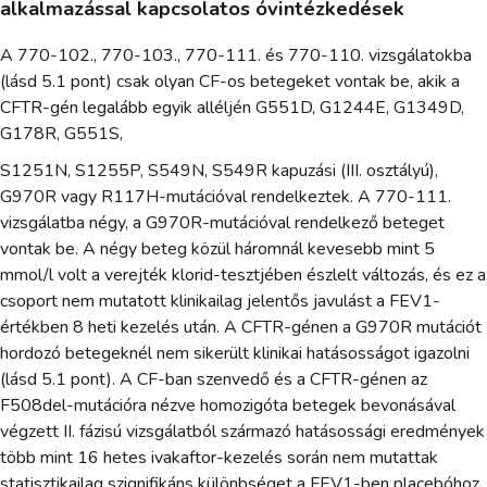
alkalmazással kapcsolatos óvintézkedések
A 770-102., 770-103., 770-111. és 770-110. vizsgálatokba
(lásd 5.1 pont) csak olyan CF-os betegeket vontak be, akik a
CFTR-gén legalább egyik alléljén G551D, G1244E, G1349D,
G178R, G551S,
S1251N, S1255P, S549N, S549R kapuzási (III. osztályú),
G970R vagy R117H-mutációval rendelkeztek. A 770-111.
vizsgálatba négy, a G970R-mutációval rendelkező beteget
vontak be. A négy beteg közül háromnál kevesebb mint 5
mmol/l volt a verejték klorid-tesztjében észlelt változás, és ez a
csoport nem mutatott klinikailag jelentős javulást a FEV1-
értékben 8 heti kezelés után. A CFTR-génen a G970R mutációt
hordozó betegeknél nem sikerült klinikai hatásosságot igazolni
(lásd 5.1 pont). A CF-ban szenvedő és a CFTR-génen az
F508del-mutációra nézve homozigóta betegek bevonásával
végzett II. fázisú vizsgálatból származó hatásossági eredmények
több mint 16 hetes ivakaftor-kezelés során nem mutattak
statisztikailag szignifikáns különbséget a FEV1-ben placebóhoz