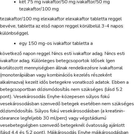
két 75 mg ivakaftor/50 mg ivakaftor/50 mg
tezakaftor/100 mg
tezakaftor/100 mg elexakaftor elexakaftor tabletta reggel
bevéve, tabletta az első napon reggel körülbelül 3-4 napos
különbséggel.
egy 150 mg-os ivakaftor tabletta a
következő napon reggel Nincs esti ivakaftor adag. Nincs esti
ivakaftor adag. Különleges betegcsoportok Idősek Igen
korlátozott mennyiségben állnak rendelkezésre ivakaftorral
(monoterápiában vagy kombinációs kezelés részeként
alkalmazva) kezelt idős betegekre vonatkozó adatok. Ebben a
betegcsoportban dózismódosítás nem szükséges (lásd 5.2
pont). Vesekárosodás Enyhe-közepesen súlyos fokú
vesekárosodásban szenvedő betegek esetében nem szükséges
dózismódosítás. Súlyos fokú vesekárosodásban (a kreatinin-
clearance legfeljebb 30 ml/perc) vagy végstádiumú
vesebetegségben szenvedő betegeknél óvatosság ajánlott
(lásd 4.4 és 5.2 pont). Májkárosodás Enyhe májkárosodásban