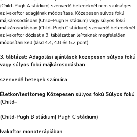
(Child–Pugh A stádium) szenvedő betegeknél nem szükséges
az ivakaftor adagjának módosítása. Közepesen súlyos fokú
májkárosodásban (Child–Pugh B stádium) vagy súlyos fokú
májkárosodásban (Child–Pugh C stádium) szenvedő betegeknél
az ivakaftor dózisát a 3. táblázatban leírtaknak megfelelően
módosítani kell (lásd 4.4, 4.8 és 5.2 pont).
3. táblázat: Adagolási ajánlások közepesen súlyos fokú
vagy súlyos fokú májkárosodásban
szenvedő betegek számára
Életkor/testtömeg Közepesen súlyos fokú Súlyos fokú
(Child–
(Child-Pugh B stádium) Pugh C stádium)
Ivakaftor monoterápiában