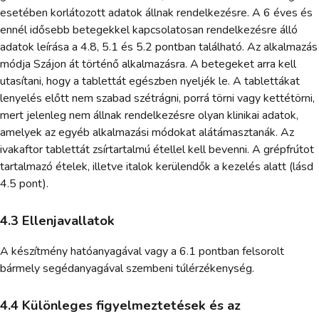
esetében korlátozott adatok állnak rendelkezésre. A 6 éves és
ennél idősebb betegekkel kapcsolatosan rendelkezésre álló
adatok leírása a 4.8, 5.1 és 5.2 pontban található. Az alkalmazás
módja Szájon át történő alkalmazásra. A betegeket arra kell
utasítani, hogy a tablettát egészben nyeljék le. A tablettákat
lenyelés előtt nem szabad szétrágni, porrá törni vagy kettétörni,
mert jelenleg nem állnak rendelkezésre olyan klinikai adatok,
amelyek az egyéb alkalmazási módokat alátámasztanák. Az
ivakaftor tablettát zsírtartalmú étellel kell bevenni. A grépfrútot
tartalmazó ételek, illetve italok kerülendők a kezelés alatt (lásd
4.5 pont).
4.3 Ellenjavallatok
A készítmény hatóanyagával vagy a 6.1 pontban felsorolt
bármely segédanyagával szembeni túlérzékenység.
4.4 Különleges figyelmeztetések és az