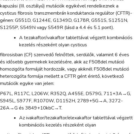
kapuzási (III. osztályú) mutációk egyikével rendelkeznek a
cysticus fibrosis transzmembrán konduktancia regulátor (CFTR)-
génen: G551D, G1244E, G1349D, G178R, G551S, S1251N,
S1255P, S549N vagy S549R (lásd a 4.4 és 5.1 pont).
A tezakaftor/ivakaftor tablettával végzett kombinációs
kezelés részeként olyan cysticus
fibrosisban (CF) szenvedő felnőttek, serdülők, valamint 6 éves
és idősebb gyermekek kezelésére, akik az F508del mutáció
homozigóta formáját hordozzák, vagy akiknél F508del mutáció
heterozigóta formája mellett a CFTR gént érintő, következő
mutációk egyike van jelen:
P67L, R117C, L206W, R352Q, A455E, D579G, 711+3A→G,
S945L, S977F, R1070W, D1152H, 2789+5G→A, 3272-
26A→G és 3849+10kbC→T.
Az ivakaftor/tezakaftor/elexakaftor tablettával végzett
kombinációs kezelés részeként olyan