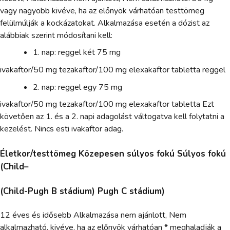
vagy nagyobb kivéve, ha az előnyök várhatóan testtömeg
felülmúlják a kockázatokat. Alkalmazása esetén a dózist az
alábbiak szerint módosítani kell:
1. nap: reggel két 75 mg
ivakaftor/50 mg tezakaftor/100 mg elexakaftor tabletta reggel
2. nap: reggel egy 75 mg
ivakaftor/50 mg tezakaftor/100 mg elexakaftor tabletta Ezt
követően az 1. és a 2. napi adagolást váltogatva kell folytatni a
kezelést. Nincs esti ivakaftor adag.
Életkor/testtömeg Közepesen súlyos fokú Súlyos fokú
(Child–
(Child-Pugh B stádium) Pugh C stádium)
12 éves és idősebb Alkalmazása nem ajánlott, Nem
alkalmazható. kivéve, ha az előnyök várhatóan * meghaladják a