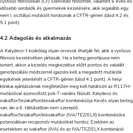
cysticus fibrosisban (CF) szenvedő felnőttek, valamint 6 éves és
idősebb serdülők és gyermekek kezelésére, akik legalább egy,
nem I. osztályú mutációt hordoznak a CFTR-génen (lásd 4.2 és
5.1 pont).
4.2 Adagolás és alkalmazás
A Kalydeco-t kizárólag olyan orvosok írhatják fel, akik a cysticus
fibrosis kezelésében jártasak. Ha a beteg genotípusa nem
ismert, akkor a kezelés megkezdése előtt pontos és validált
genotipizálási módszerrel igazolni kell a megadott mutációk
egyikének jelenlétét a CFTR-génen (lásd 4.1 pont). A helyi
klinikai ajánlásoknak megfelelően meg kell határozni az R117H-
mutációval azonosított poli-T-variáns fázisát. Kalydeco és
ivakaftor/tezakaftor/elexakaftor kombinációja Kevés olyan beteg
van, aki a 6. táblázatban nem szereplő,
ivakaftor/tezakaftor/elexakaftor (IVA/TEZ/ELX) kombinációra
potenciálisan reszponzív mutációkat hordoz. Ezekben az
esetekben az ivakaftor (IVA) és az IVA/TEZ/ELX kombináció