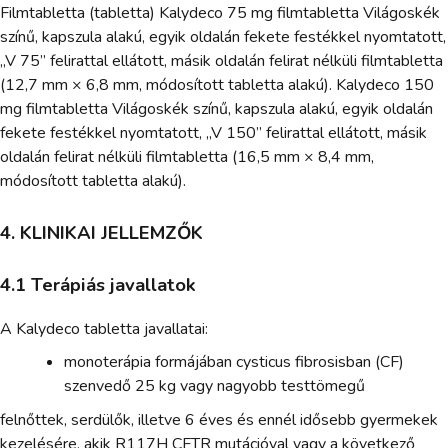
Filmtabletta (tabletta) Kalydeco 75 mg filmtabletta Világoskék
színű, kapszula alakú, egyik oldalán fekete festékkel nyomtatott,
„V 75” felirattal ellátott, másik oldalán felirat nélküli filmtabletta
(12,7 mm × 6,8 mm, módosított tabletta alakú). Kalydeco 150
mg filmtabletta Világoskék színű, kapszula alakú, egyik oldalán
fekete festékkel nyomtatott, „V 150” felirattal ellátott, másik
oldalán felirat nélküli filmtabletta (16,5 mm × 8,4 mm,
módosított tabletta alakú).
4. KLINIKAI JELLEMZŐK
4.1 Terápiás javallatok
A Kalydeco tabletta javallatai:
monoterápia formájában cysticus fibrosisban (CF)
szenvedő 25 kg vagy nagyobb testtömegű
felnőttek, serdülők, illetve 6 éves és ennél idősebb gyermekek
kezelésére, akik R117H CFTR mutációval vagy a következő