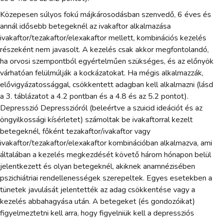
Közepesen súlyos fokú májkárosodásban szenvedő, 6 éves és
annál idősebb betegeknél az ivakaftor alkalmazása
ivakaftor/tezakaftor/elexakaftor mellett, kombinációs kezelés
részeként nem javasolt. A kezelés csak akkor megfontolandó,
ha orvosi szempontból egyértelműen szükséges, és az előnyök
várhatóan felülmúlják a kockázatokat. Ha mégis alkalmazzák,
elővigyázatossággal, csökkentett adagban kell alkalmazni (lásd
a 3. táblázatot a 4.2 pontban és a 4.8 és az 5.2 pontot).
Depresszió Depresszióról (beleértve a szuicid ideációt és az
öngyilkossági kísérletet) számoltak be ivakaftorral kezelt
betegeknél, főként tezakaftor/ivakaftor vagy
ivakaftor/tezakaftor/elexakaftor kombinációban alkalmazva, ami
általában a kezelés megkezdését követő három hónapon belül
jelentkezett és olyan betegeknél, akiknek anamnézisében
pszichiátriai rendellenességek szerepeltek. Egyes esetekben a
tünetek javulását jelentették az adag csökkentése vagy a
kezelés abbahagyása után. A betegeket (és gondozóikat)
figyelmeztetni kell arra, hogy figyelniük kell a depressziós