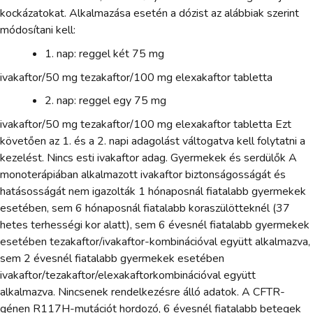
kockázatokat. Alkalmazása esetén a dózist az alábbiak szerint
módosítani kell:
1. nap: reggel két 75 mg
ivakaftor/50 mg tezakaftor/100 mg elexakaftor tabletta
2. nap: reggel egy 75 mg
ivakaftor/50 mg tezakaftor/100 mg elexakaftor tabletta Ezt
követően az 1. és a 2. napi adagolást váltogatva kell folytatni a
kezelést. Nincs esti ivakaftor adag. Gyermekek és serdülők A
monoterápiában alkalmazott ivakaftor biztonságosságát és
hatásosságát nem igazolták 1 hónaposnál fiatalabb gyermekek
esetében, sem 6 hónaposnál fiatalabb koraszülötteknél (37
hetes terhességi kor alatt), sem 6 évesnél fiatalabb gyermekek
esetében tezakaftor/ivakaftor-kombinációval együtt alkalmazva,
sem 2 évesnél fiatalabb gyermekek esetében
ivakaftor/tezakaftor/elexakaftorkombinációval együtt
alkalmazva. Nincsenek rendelkezésre álló adatok. A CFTR-
génen R117H-mutációt hordozó, 6 évesnél fiatalabb betegek