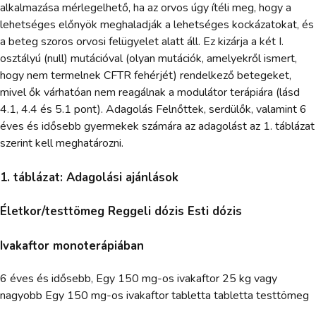
alkalmazása mérlegelhető, ha az orvos úgy ítéli meg, hogy a
lehetséges előnyök meghaladják a lehetséges kockázatokat, és
a beteg szoros orvosi felügyelet alatt áll. Ez kizárja a két I.
osztályú (null) mutációval (olyan mutációk, amelyekről ismert,
hogy nem termelnek CFTR fehérjét) rendelkező betegeket,
mivel ők várhatóan nem reagálnak a modulátor terápiára (lásd
4.1, 4.4 és 5.1 pont). Adagolás Felnőttek, serdülők, valamint 6
éves és idősebb gyermekek számára az adagolást az 1. táblázat
szerint kell meghatározni.
1. táblázat: Adagolási ajánlások
Életkor/testtömeg Reggeli dózis Esti dózis
Ivakaftor monoterápiában
6 éves és idősebb, Egy 150 mg-os ivakaftor 25 kg vagy
nagyobb Egy 150 mg-os ivakaftor tabletta tabletta testtömeg