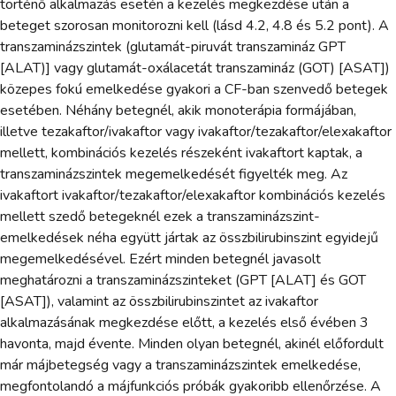
történő alkalmazás esetén a kezelés megkezdése után a
beteget szorosan monitorozni kell (lásd 4.2, 4.8 és 5.2 pont). A
transzaminázszintek (glutamát-piruvát transzamináz GPT
[ALAT)] vagy glutamát-oxálacetát transzamináz (GOT) [ASAT])
közepes fokú emelkedése gyakori a CF-ban szenvedő betegek
esetében. Néhány betegnél, akik monoterápia formájában,
illetve tezakaftor/ivakaftor vagy ivakaftor/tezakaftor/elexakaftor
mellett, kombinációs kezelés részeként ivakaftort kaptak, a
transzaminázszintek megemelkedését figyelték meg. Az
ivakaftort ivakaftor/tezakaftor/elexakaftor kombinációs kezelés
mellett szedő betegeknél ezek a transzaminázszint-
emelkedések néha együtt jártak az összbilirubinszint egyidejű
megemelkedésével. Ezért minden betegnél javasolt
meghatározni a transzaminázszinteket (GPT [ALAT] és GOT
[ASAT]), valamint az összbilirubinszintet az ivakaftor
alkalmazásának megkezdése előtt, a kezelés első évében 3
havonta, majd évente. Minden olyan betegnél, akinél előfordult
már májbetegség vagy a transzaminázszintek emelkedése,
megfontolandó a májfunkciós próbák gyakoribb ellenőrzése. A