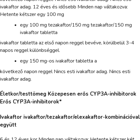
ivakaftor adag. 12 éves és idősebb Minden nap váltakozva:
Hetente kétszer egy 100 mg
egy 100 mg tezakaftor/150 mg tezakaftor/150 mg
ivakaftor tabletta
ivakaftor tabletta az első napon reggel bevéve, körülbelül 3-4
napos reggel különbséggel.
egy 150 mg-os ivakaftor tabletta a
következő napon reggel Nincs esti ivakaftor adag. Nincs esti
ivakaftor adag.
Életkor/testtömeg Közepesen erős CYP3A-inhibitorok
Erős CYP3A-inhibitorok*
Ivakaftor ivakaftor/tezakaftor/elexakaftor-kombinációval
együtt
6 és 12 éves kor Minden nap váltakozva: Hetente kétszer két