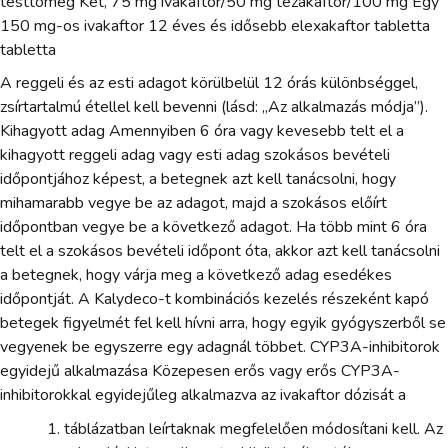
testtömeg Két, 75 mg ivakaftor/50 mg tezakaftor/100 mg Egy
150 mg-os ivakaftor 12 éves és idősebb elexakaftor tabletta
tabletta
A reggeli és az esti adagot körülbelül 12 órás különbséggel,
zsírtartalmú étellel kell bevenni (lásd: „Az alkalmazás módja”).
Kihagyott adag Amennyiben 6 óra vagy kevesebb telt el a
kihagyott reggeli adag vagy esti adag szokásos bevételi
időpontjához képest, a betegnek azt kell tanácsolni, hogy
mihamarabb vegye be az adagot, majd a szokásos előírt
időpontban vegye be a következő adagot. Ha több mint 6 óra
telt el a szokásos bevételi időpont óta, akkor azt kell tanácsolni
a betegnek, hogy várja meg a következő adag esedékes
időpontját. A Kalydeco-t kombinációs kezelés részeként kapó
betegek figyelmét fel kell hívni arra, hogy egyik gyógyszerből se
vegyenek be egyszerre egy adagnál többet. CYP3A-inhibitorok
egyidejű alkalmazása Közepesen erős vagy erős CYP3A-
inhibitorokkal egyidejűleg alkalmazva az ivakaftor dózisát a
táblázatban leírtaknak megfelelően módosítani kell. Az