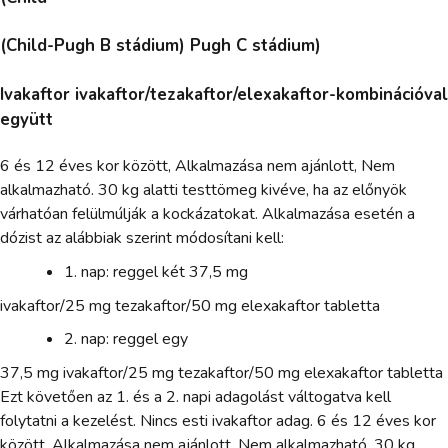
(Child-Pugh B stádium) Pugh C stádium)
Ivakaftor ivakaftor/tezakaftor/elexakaftor-kombinációval
együtt
6 és 12 éves kor között, Alkalmazása nem ajánlott, Nem
alkalmazható. 30 kg alatti testtömeg kivéve, ha az előnyök
várhatóan felülmúlják a kockázatokat. Alkalmazása esetén a
dózist az alábbiak szerint módosítani kell:
1. nap: reggel két 37,5 mg
ivakaftor/25 mg tezakaftor/50 mg elexakaftor tabletta
2. nap: reggel egy
37,5 mg ivakaftor/25 mg tezakaftor/50 mg elexakaftor tabletta
Ezt követően az 1. és a 2. napi adagolást váltogatva kell
folytatni a kezelést. Nincs esti ivakaftor adag. 6 és 12 éves kor
között, Alkalmazása nem ajánlott, Nem alkalmazható. 30 kg