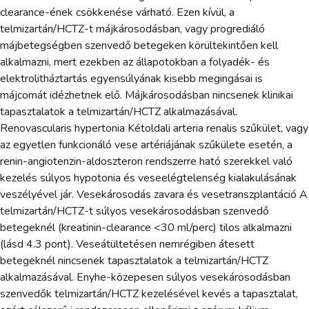
clearance-ének csökkenése várható. Ezen kívül, a
telmizartán/HCTZ-t májkárosodásban, vagy progrediáló
májbetegségben szenvedő betegeken körültekintően kell
alkalmazni, mert ezekben az állapotokban a folyadék- és
elektrolitháztartás egyensúlyának kisebb megingásai is
májcomát idézhetnek elő. Májkárosodásban nincsenek klinikai
tapasztalatok a telmizartán/HCTZ alkalmazásával.
Renovascularis hypertonia Kétoldali arteria renalis szűkület, vagy
az egyetlen funkcionáló vese artériájának szűkülete esetén, a
renin-angiotenzin-aldoszteron rendszerre ható szerekkel való
kezelés súlyos hypotonia és veseelégtelenség kialakulásának
veszélyével jár. Vesekárosodás zavara és vesetranszplantáció A
telmizartán/HCTZ-t súlyos vesekárosodásban szenvedő
betegeknél (kreatinin-clearance <30 ml/perc) tilos alkalmazni
(lásd 4.3 pont). Veseátültetésen nemrégiben átesett
betegeknél nincsenek tapasztalatok a telmizartán/HCTZ
alkalmazásával. Enyhe-közepesen súlyos vesekárosodásban
szenvedők telmizartán/HCTZ kezelésével kevés a tapasztalat,