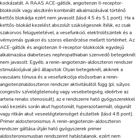
kockázatát. A RAAS ACE-gátlók, angiotenzin II-receptor-
blokkolók vagy aliszkirén kombinált alkalmazásával történő
kettős blokádja ezért nem javasolt (lásd 4.5 és 5.1 pont). Ha a
kettős-blokád kezelést abszolút szükségesnek ítélik, ez csak
szakorvos felügyeletével, a vesefunkció, elektrolitszintek és a
vérnyomás gyakori és szoros ellenőrzése mellett történhet. Az
ACE-gátlók és angiotenzin II-receptor-blokkolók egyidejű
alkalmazása diabeteses nephropathiaban szenvedő betegeknél
nem javasolt. Egyéb, a renin-angiotenzin-aldoszteron rendszer
stimulációjával járó állapotok Olyan betegeknél, akiknek a
vascularis tónusa és a vesefunkciója elsősorban a renin-
angiotenzinaldoszteron rendszer aktivitásától függ (pl. súlyos
congestiv szívelégtelenség vagy vesebetegség, ideértve az
arteria renalis stenosisát), az e rendszerre ható gyógyszerekkel
való kezelés során akut hypotoniát, hyperazotaemiát, oliguriát
vagy ritkán akut veseelégtelenséget észleltek (lásd 4.8 pont).
Primer aldosteronismus A renin-angiotenzin-aldoszteron
rendszer gátlása útján ható gyógyszerek primer
aldosteronismusban rendszerint hatástalanok, ezért nem