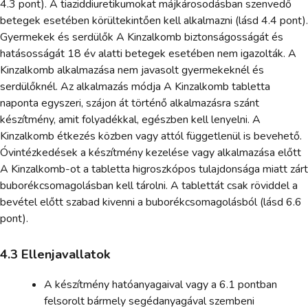
4.3 pont). A tiaziddiuretikumokat májkárosodásban szenvedő
betegek esetében körültekintően kell alkalmazni (lásd 4.4 pont).
Gyermekek és serdülők A Kinzalkomb biztonságosságát és
hatásosságát 18 év alatti betegek esetében nem igazolták. A
Kinzalkomb alkalmazása nem javasolt gyermekeknél és
serdülőknél. Az alkalmazás módja A Kinzalkomb tabletta
naponta egyszeri, szájon át történő alkalmazásra szánt
készítmény, amit folyadékkal, egészben kell lenyelni. A
Kinzalkomb étkezés közben vagy attól függetlenül is bevehető.
Óvintézkedések a készítmény kezelése vagy alkalmazása előtt
A Kinzalkomb-ot a tabletta higroszkópos tulajdonsága miatt zárt
buborékcsomagolásban kell tárolni. A tablettát csak röviddel a
bevétel előtt szabad kivenni a buborékcsomagolásból (lásd 6.6
pont).
4.3 Ellenjavallatok
A készítmény hatóanyagaival vagy a 6.1 pontban
felsorolt bármely segédanyagával szembeni