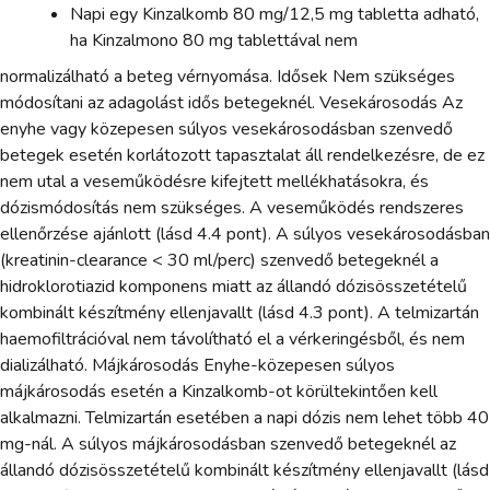
Napi egy Kinzalkomb 80 mg/12,5 mg tabletta adható,
ha Kinzalmono 80 mg tablettával nem
normalizálható a beteg vérnyomása. Idősek Nem szükséges
módosítani az adagolást idős betegeknél. Vesekárosodás Az
enyhe vagy közepesen súlyos vesekárosodásban szenvedő
betegek esetén korlátozott tapasztalat áll rendelkezésre, de ez
nem utal a veseműködésre kifejtett mellékhatásokra, és
dózismódosítás nem szükséges. A veseműködés rendszeres
ellenőrzése ajánlott (lásd 4.4 pont). A súlyos vesekárosodásban
(kreatinin-clearance < 30 ml/perc) szenvedő betegeknél a
hidroklorotiazid komponens miatt az állandó dózisösszetételű
kombinált készítmény ellenjavallt (lásd 4.3 pont). A telmizartán
haemofiltrációval nem távolítható el a vérkeringésből, és nem
dializálható. Májkárosodás Enyhe-közepesen súlyos
májkárosodás esetén a Kinzalkomb-ot körültekintően kell
alkalmazni. Telmizartán esetében a napi dózis nem lehet több 40
mg-nál. A súlyos májkárosodásban szenvedő betegeknél az
állandó dózisösszetételű kombinált készítmény ellenjavallt (lásd