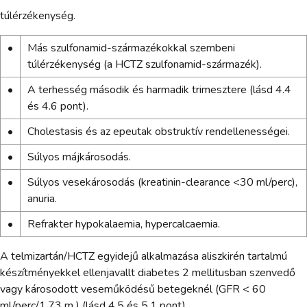
túlérzékenység.
•
Más szulfonamid-származékokkal szembeni
túlérzékenység (a HCTZ szulfonamid-származék).
•
A terhesség második és harmadik trimesztere (lásd 4.4
és 4.6 pont).
•
Cholestasis és az epeutak obstruktív rendellenességei.
•
Súlyos májkárosodás.
•
Súlyos vesekárosodás (kreatinin-clearance <30 ml/perc),
anuria.
•
Refrakter hypokalaemia, hypercalcaemia.
A telmizartán/HCTZ egyidejű alkalmazása aliszkirén tartalmú
készítményekkel ellenjavallt diabetes 2 mellitusban szenvedő
vagy károsodott veseműködésű betegeknél (GFR < 60
ml/perc/1,73 m ) (lásd 4.5 és 5.1 pont).