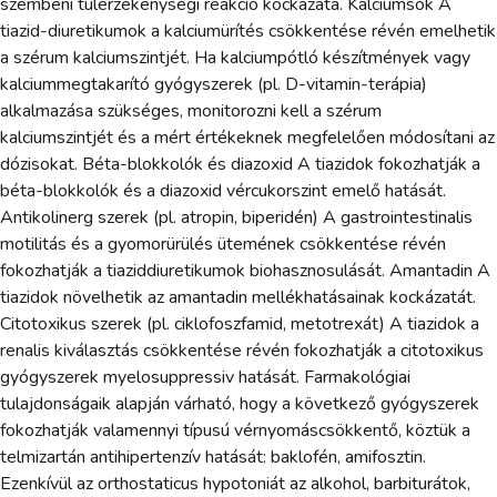
szembeni túlérzékenységi reakció kockázata. Kalciumsók A
tiazid-diuretikumok a kalciumürítés csökkentése révén emelhetik
a szérum kalciumszintjét. Ha kalciumpótló készítmények vagy
kalciummegtakarító gyógyszerek (pl. D-vitamin-terápia)
alkalmazása szükséges, monitorozni kell a szérum
kalciumszintjét és a mért értékeknek megfelelően módosítani az
dózisokat. Béta-blokkolók és diazoxid A tiazidok fokozhatják a
béta-blokkolók és a diazoxid vércukorszint emelő hatását.
Antikolinerg szerek (pl. atropin, biperidén) A gastrointestinalis
motilitás és a gyomorürülés ütemének csökkentése révén
fokozhatják a tiaziddiuretikumok biohasznosulását. Amantadin A
tiazidok növelhetik az amantadin mellékhatásainak kockázatát.
Citotoxikus szerek (pl. ciklofoszfamid, metotrexát) A tiazidok a
renalis kiválasztás csökkentése révén fokozhatják a citotoxikus
gyógyszerek myelosuppressiv hatását. Farmakológiai
tulajdonságaik alapján várható, hogy a következő gyógyszerek
fokozhatják valamennyi típusú vérnyomáscsökkentő, köztük a
telmizartán antihipertenzív hatását: baklofén, amifosztin.
Ezenkívül az orthostaticus hypotoniát az alkohol, barbiturátok,