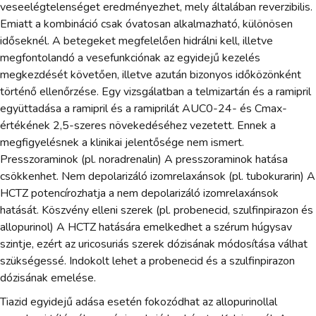
veseelégtelenséget eredményezhet, mely általában reverzibilis.
Emiatt a kombináció csak óvatosan alkalmazható, különösen
időseknél. A betegeket megfelelően hidrálni kell, illetve
megfontolandó a vesefunkciónak az egyidejű kezelés
megkezdését követően, illetve azután bizonyos időközönként
történő ellenőrzése. Egy vizsgálatban a telmizartán és a ramipril
együttadása a ramipril és a ramiprilát AUC0-24- és Cmax-
értékének 2,5-szeres növekedéséhez vezetett. Ennek a
megfigyelésnek a klinikai jelentősége nem ismert.
Presszoraminok (pl. noradrenalin) A presszoraminok hatása
csökkenhet. Nem depolarizáló izomrelaxánsok (pl. tubokurarin) A
HCTZ potencírozhatja a nem depolarizáló izomrelaxánsok
hatását. Köszvény elleni szerek (pl. probenecid, szulfinpirazon és
allopurinol) A HCTZ hatására emelkedhet a szérum húgysav
szintje, ezért az uricosuriás szerek dózisának módosítása válhat
szükségessé. Indokolt lehet a probenecid és a szulfinpirazon
dózisának emelése.
Tiazid egyidejű adása esetén fokozódhat az allopurinollal