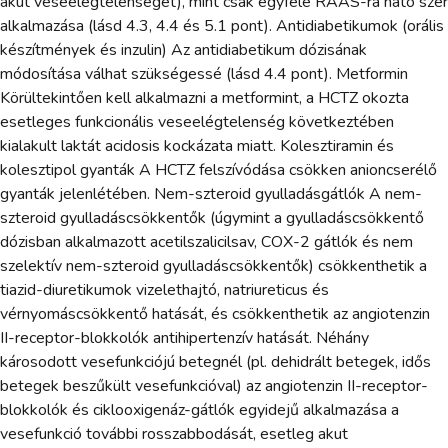
akut veseelégtelenséget), mint csak egyféle RAAS-ra ható szer
alkalmazása (lásd 4.3, 4.4 és 5.1 pont). Antidiabetikumok (orális
készítmények és inzulin) Az antidiabetikum dózisának
módosítása válhat szükségessé (lásd 4.4 pont). Metformin
Körültekintően kell alkalmazni a metformint, a HCTZ okozta
esetleges funkcionális veseelégtelenség következtében
kialakult laktát acidosis kockázata miatt. Kolesztiramin és
kolesztipol gyanták A HCTZ felszívódása csökken anioncserélő
gyanták jelenlétében. Nem-szteroid gyulladásgátlók A nem-
szteroid gyulladáscsökkentők (úgymint a gyulladáscsökkentő
dózisban alkalmazott acetilszalicilsav, COX-2 gátlók és nem
szelektív nem-szteroid gyulladáscsökkentők) csökkenthetik a
tiazid-diuretikumok vizelethajtó, natriureticus és
vérnyomáscsökkentő hatását, és csökkenthetik az angiotenzin
II-receptor-blokkolók antihipertenzív hatását. Néhány
károsodott vesefunkciójú betegnél (pl. dehidrált betegek, idős
betegek beszűkült vesefunkcióval) az angiotenzin II-receptor-
blokkolók és ciklooxigenáz-gátlók egyidejű alkalmazása a
vesefunkció további rosszabbodását, esetleg akut