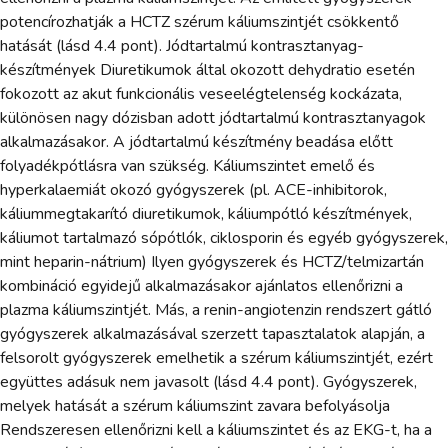
potencírozhatják a HCTZ szérum káliumszintjét csökkentő
hatását (lásd 4.4 pont). Jódtartalmú kontrasztanyag-
készítmények Diuretikumok által okozott dehydratio esetén
fokozott az akut funkcionális veseelégtelenség kockázata,
különösen nagy dózisban adott jódtartalmú kontrasztanyagok
alkalmazásakor. A jódtartalmú készítmény beadása előtt
folyadékpótlásra van szükség. Káliumszintet emelő és
hyperkalaemiát okozó gyógyszerek (pl. ACE-inhibitorok,
káliummegtakarító diuretikumok, káliumpótló készítmények,
káliumot tartalmazó sópótlók, ciklosporin és egyéb gyógyszerek,
mint heparin-nátrium) Ilyen gyógyszerek és HCTZ/telmizartán
kombináció egyidejű alkalmazásakor ajánlatos ellenőrizni a
plazma káliumszintjét. Más, a renin-angiotenzin rendszert gátló
gyógyszerek alkalmazásával szerzett tapasztalatok alapján, a
felsorolt gyógyszerek emelhetik a szérum káliumszintjét, ezért
együttes adásuk nem javasolt (lásd 4.4 pont). Gyógyszerek,
melyek hatását a szérum káliumszint zavara befolyásolja
Rendszeresen ellenőrizni kell a káliumszintet és az EKG-t, ha a