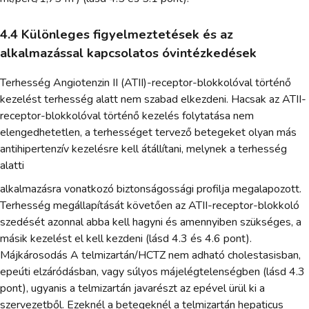
4.4 Különleges figyelmeztetések és az
alkalmazással kapcsolatos óvintézkedések
Terhesség Angiotenzin II (ATII)-receptor-blokkolóval történő
kezelést terhesség alatt nem szabad elkezdeni. Hacsak az ATII-
receptor-blokkolóval történő kezelés folytatása nem
elengedhetetlen, a terhességet tervező betegeket olyan más
antihipertenzív kezelésre kell átállítani, melynek a terhesség
alatti
alkalmazásra vonatkozó biztonságossági profilja megalapozott.
Terhesség megállapítását követően az ATII-receptor-blokkoló
szedését azonnal abba kell hagyni és amennyiben szükséges, a
másik kezelést el kell kezdeni (lásd 4.3 és 4.6 pont).
Májkárosodás A telmizartán/HCTZ nem adható cholestasisban,
epeúti elzáródásban, vagy súlyos májelégtelenségben (lásd 4.3
pont), ugyanis a telmizartán javarészt az epével ürül ki a
szervezetből. Ezeknél a betegeknél a telmizartán hepaticus