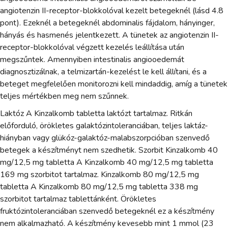
angiotenzin II-receptor-blokkolóval kezelt betegeknél (lásd 4.8
pont). Ezeknél a betegeknél abdominalis fájdalom, hányinger,
hányás és hasmenés jelentkezett. A tünetek az angiotenzin II-
receptor-blokkolóval végzett kezelés leállítása után
megszűntek. Amennyiben intestinalis angiooedemát
diagnosztizálnak, a telmizartán-kezelést le kell állítani, és a
beteget megfelelően monitorozni kell mindaddig, amíg a tünetek
teljes mértékben meg nem szűnnek.
Laktóz A Kinzalkomb tabletta laktózt tartalmaz. Ritkán
előforduló, örökletes galaktózintoleranciában, teljes laktáz-
hiányban vagy glükóz-galaktóz-malabszorpcióban szenvedő
betegek a készítményt nem szedhetik. Szorbit Kinzalkomb 40
mg/12,5 mg tabletta A Kinzalkomb 40 mg/12,5 mg tabletta
169 mg szorbitot tartalmaz. Kinzalkomb 80 mg/12,5 mg
tabletta A Kinzalkomb 80 mg/12,5 mg tabletta 338 mg
szorbitot tartalmaz tablettánként. Örökletes
fruktózintoleranciában szenvedő betegeknél ez a készítmény
nem alkalmazható. A készítmény kevesebb mint 1 mmol (23