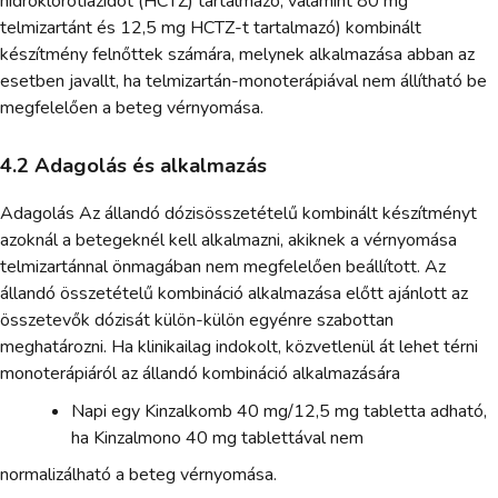
hidroklorotiazidot (HCTZ) tartalmazó, valamint 80 mg
telmizartánt és 12,5 mg HCTZ-t tartalmazó) kombinált
készítmény felnőttek számára, melynek alkalmazása abban az
esetben javallt, ha telmizartán-monoterápiával nem állítható be
megfelelően a beteg vérnyomása.
4.2 Adagolás és alkalmazás
Adagolás Az állandó dózisösszetételű kombinált készítményt
azoknál a betegeknél kell alkalmazni, akiknek a vérnyomása
telmizartánnal önmagában nem megfelelően beállított. Az
állandó összetételű kombináció alkalmazása előtt ajánlott az
összetevők dózisát külön-külön egyénre szabottan
meghatározni. Ha klinikailag indokolt, közvetlenül át lehet térni
monoterápiáról az állandó kombináció alkalmazására
Napi egy Kinzalkomb 40 mg/12,5 mg tabletta adható,
ha Kinzalmono 40 mg tablettával nem
normalizálható a beteg vérnyomása.