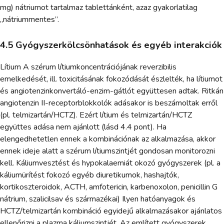
mg) nátriumot tartalmaz tablettánként, azaz gyakorlatilag
„nátriummentes”.
4.5 Gyógyszerkölcsönhatások és egyéb interakciók
Lítium A szérum lítiumkoncentrációjának reverzibilis
emelkedését, ill. toxicitásának fokozódását észlelték, ha lítiumot
és angiotenzinkonvertáló-enzim-gátlót együttesen adtak. Ritkán
angiotenzin II-receptorblokkolók adásakor is beszámoltak erről
(pl. telmizartán/HCTZ). Ezért lítium és telmizartán/HCTZ
együttes adása nem ajánlott (lásd 4.4 pont). Ha
elengedhetetlen ennek a kombinációnak az alkalmazása, akkor
ennek ideje alatt a szérum lítiumszintjét gondosan monitorozni
kell. Káliumvesztést és hypokalaemiát okozó gyógyszerek (pl. a
káliumürítést fokozó egyéb diuretikumok, hashajtók,
kortikoszteroidok, ACTH, amfotericin, karbenoxolon, penicillin G
nátrium, szalicilsav és származékai) Ilyen hatóanyagok és
HCTZ/telmizartán kombináció egyidejű alkalmazásakor ajánlatos
ellenőrizni a plazma káliumszintjét. Az említett gyógyszerek