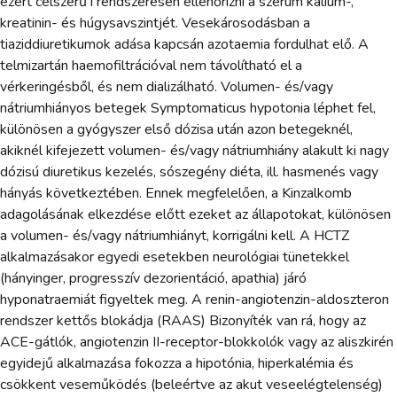
ezért célszerű i rendszeresen ellenőrizni a szérum kálium-,
kreatinin- és húgysavszintjét. Vesekárosodásban a
tiaziddiuretikumok adása kapcsán azotaemia fordulhat elő. A
telmizartán haemofiltrációval nem távolítható el a
vérkeringésből, és nem dializálható. Volumen- és/vagy
nátriumhiányos betegek Symptomaticus hypotonia léphet fel,
különösen a gyógyszer első dózisa után azon betegeknél,
akiknél kifejezett volumen- és/vagy nátriumhiány alakult ki nagy
dózisú diuretikus kezelés, sószegény diéta, ill. hasmenés vagy
hányás következtében. Ennek megfelelően, a Kinzalkomb
adagolásának elkezdése előtt ezeket az állapotokat, különösen
a volumen- és/vagy nátriumhiányt, korrigálni kell. A HCTZ
alkalmazásakor egyedi esetekben neurológiai tünetekkel
(hányinger, progresszív dezorientáció, apathia) járó
hyponatraemiát figyeltek meg. A renin-angiotenzin-aldoszteron
rendszer kettős blokádja (RAAS) Bizonyíték van rá, hogy az
ACE-gátlók, angiotenzin II-receptor-blokkolók vagy az aliszkirén
egyidejű alkalmazása fokozza a hipotónia, hiperkalémia és
csökkent veseműködés (beleértve az akut veseelégtelenség)