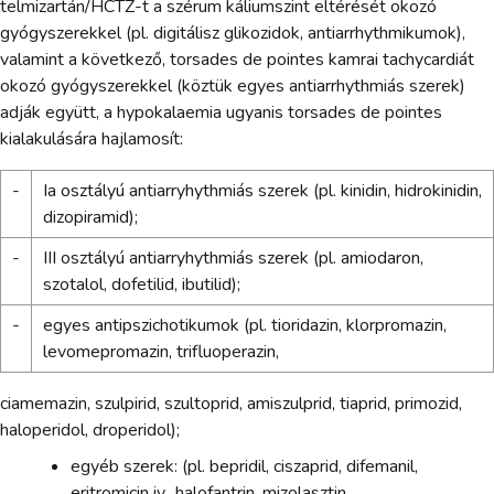
telmizartán/HCTZ-t a szérum káliumszint eltérését okozó
gyógyszerekkel (pl. digitálisz glikozidok, antiarrhythmikumok),
valamint a következő, torsades de pointes kamrai tachycardiát
okozó gyógyszerekkel (köztük egyes antiarrhythmiás szerek)
adják együtt, a hypokalaemia ugyanis torsades de pointes
kialakulására hajlamosít:
-
Ia osztályú antiarryhythmiás szerek (pl. kinidin, hidrokinidin,
dizopiramid);
-
III osztályú antiarryhythmiás szerek (pl. amiodaron,
szotalol, dofetilid, ibutilid);
-
egyes antipszichotikumok (pl. tioridazin, klorpromazin,
levomepromazin, trifluoperazin,
ciamemazin, szulpirid, szultoprid, amiszulprid, tiaprid, primozid,
haloperidol, droperidol);
egyéb szerek: (pl. bepridil, ciszaprid, difemanil,
eritromicin iv., halofantrin, mizolasztin,