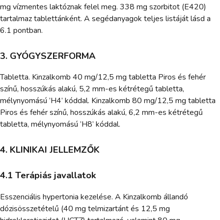
mg vízmentes laktóznak felel meg. 338 mg szorbitot (E420)
tartalmaz tablettánként. A segédanyagok teljes listáját lásd a
6.1 pontban.
3. GYÓGYSZERFORMA
Tabletta. Kinzalkomb 40 mg/12,5 mg tabletta Piros és fehér
színű, hosszúkás alakú, 5,2 mm-es kétrétegű tabletta,
mélynyomású ’H4’ kóddal. Kinzalkomb 80 mg/12,5 mg tabletta
Piros és fehér színű, hosszúkás alakú, 6,2 mm-es kétrétegű
tabletta, mélynyomású ’H8’ kóddal.
4. KLINIKAI JELLEMZŐK
4.1 Terápiás javallatok
Esszenciális hypertonia kezelése. A Kinzalkomb állandó
dózisösszetételű (40 mg telmizartánt és 12,5 mg