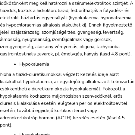
időközönként meg kell határozni a szérumelektrolitok szintjét. A
tiazidok, köztük a hidroklorotiazid, felboríthatják a folyadék- és
elektrolit-háztartás egyensúlyát (hypokalaemia, hyponatraemia
és hypochloraemiás alkalosis alakulhat ki). Ennek figyelmeztető
jelei: szájszárazság, szomjúságérzés, gyengeség, levertség,
álmosság, nyugtalanság, izomfájdalmak vagy görcsök,
izomgyengeség, alacsony vérnyomás, oliguria, tachycardia,
gastrointestinalis zavarok, pl. émelygés, hányás (lásd 4.8 pont).
Hypokalaemia
Noha a tiazid-diuretikumokkal végzett kezelés ideje alatt
kialakulhat hypokalaemia, az egyidejűleg alkalmazott telmizartán
csökkentheti a diuretikum okozta hypokalaemiát. Fokozott a
hypokalaemia kockázata májcirrózisban szenvedőknél, erős
diuresis kialakulása esetén, elégtelen per os elektrolitbevitel
esetén, továbbá egyidejű kortikoszteroid vagy
adrenokortikotróp hormon (ACTH) kezelés esetén (lásd 4.5
pont).