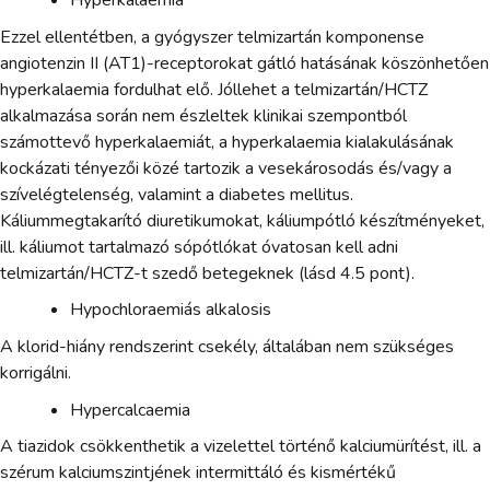
Hyperkalaemia
Ezzel ellentétben, a gyógyszer telmizartán komponense
angiotenzin II (AT1)-receptorokat gátló hatásának köszönhetően
hyperkalaemia fordulhat elő. Jóllehet a telmizartán/HCTZ
alkalmazása során nem észleltek klinikai szempontból
számottevő hyperkalaemiát, a hyperkalaemia kialakulásának
kockázati tényezői közé tartozik a vesekárosodás és/vagy a
szívelégtelenség, valamint a diabetes mellitus.
Káliummegtakarító diuretikumokat, káliumpótló készítményeket,
ill. káliumot tartalmazó sópótlókat óvatosan kell adni
telmizartán/HCTZ-t szedő betegeknek (lásd 4.5 pont).
Hypochloraemiás alkalosis
A klorid-hiány rendszerint csekély, általában nem szükséges
korrigálni.
Hypercalcaemia
A tiazidok csökkenthetik a vizelettel történő kalciumürítést, ill. a
szérum kalciumszintjének intermittáló és kismértékű