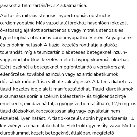
javasolt a telmizartán/HCTZ alkalmazása.
Aorta- és mitralis stenosis, hypertrophiás obstructiv
cardiomyopathia Más vazodilatátorokhoz hasonlóan fokozott
óvatosság ajánlott aortastenosis vagy mitralis stenosis és
hypertrophiás obstructiv cardiomyopathia esetén. Anyagcsere-
és endokrin hatások A tiazid-kezelés ronthatja a glükóz-
toleranciát, míg a telmizartán diabeteses betegeknél inzulin-
vagy antidiabetikus kezelés mellett hypoglykaemiát okozhat.
Ezért ezeknél a betegeknél megfontolandó a vércukorszint
ellenőrzése, továbbá az inzulin vagy az antidiabetikumok
dózisának módosítása válhat szükségessé. A latens diabetes a
tiazid-kezelés ideje alatt manifesztálódhat. Tiazid-diuretikumok
alkalmazása során a szérum koleszterin- és trigliceridszintje
emelkedik, mindazonáltal, a gyógyszerben található, 12,5 mg-os
tiazid dózisokkal kapcsolatosan alig vagy egyáltalán nem
észleltek ilyen hatást. A tiazid-kezelés során hyperuricaemia, ill.
köszvényes roham alakulhat ki. Elektrolitegyensúly-zavar Mint a
diuretikummal kezelt betegeknél általában, megfelelő