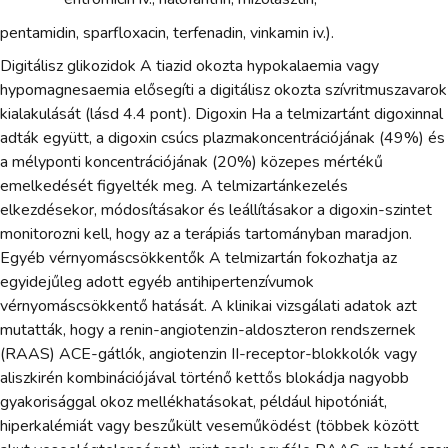
pentamidin, sparfloxacin, terfenadin, vinkamin iv.).
Digitálisz glikozidok A tiazid okozta hypokalaemia vagy
hypomagnesaemia elősegíti a digitálisz okozta szívritmuszavarok
kialakulását (lásd 4.4 pont). Digoxin Ha a telmizartánt digoxinnal
adták együtt, a digoxin csúcs plazmakoncentrációjának (49%) és
a mélyponti koncentrációjának (20%) közepes mértékű
emelkedését figyelték meg. A telmizartánkezelés
elkezdésekor, módosításakor és leállításakor a digoxin-szintet
monitorozni kell, hogy az a terápiás tartományban maradjon.
Egyéb vérnyomáscsökkentők A telmizartán fokozhatja az
egyidejűleg adott egyéb antihipertenzívumok
vérnyomáscsökkentő hatását. A klinikai vizsgálati adatok azt
mutatták, hogy a renin-angiotenzin-aldoszteron rendszernek
(RAAS) ACE-gátlók, angiotenzin II-receptor-blokkolók vagy
aliszkirén kombinációjával történő kettős blokádja nagyobb
gyakorisággal okoz mellékhatásokat, például hipotóniát,
hiperkalémiát vagy beszűkült veseműködést (többek között