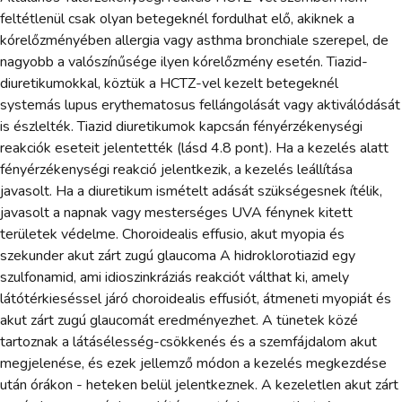
feltétlenül csak olyan betegeknél fordulhat elő, akiknek a
kórelőzményében allergia vagy asthma bronchiale szerepel, de
nagyobb a valószínűsége ilyen kórelőzmény esetén. Tiazid-
diuretikumokkal, köztük a HCTZ-vel kezelt betegeknél
systemás lupus erythematosus fellángolását vagy aktiválódását
is észlelték. Tiazid diuretikumok kapcsán fényérzékenységi
reakciók eseteit jelentették (lásd 4.8 pont). Ha a kezelés alatt
fényérzékenységi reakció jelentkezik, a kezelés leállítása
javasolt. Ha a diuretikum ismételt adását szükségesnek ítélik,
javasolt a napnak vagy mesterséges UVA fénynek kitett
területek védelme. Choroidealis effusio, akut myopia és
szekunder akut zárt zugú glaucoma A hidroklorotiazid egy
szulfonamid, ami idioszinkráziás reakciót válthat ki, amely
látótérkieséssel járó choroidealis effusiót, átmeneti myopiát és
akut zárt zugú glaucomát eredményezhet. A tünetek közé
tartoznak a látásélesség-csökkenés és a szemfájdalom akut
megjelenése, és ezek jellemző módon a kezelés megkezdése
után órákon - heteken belül jelentkeznek. A kezeletlen akut zárt