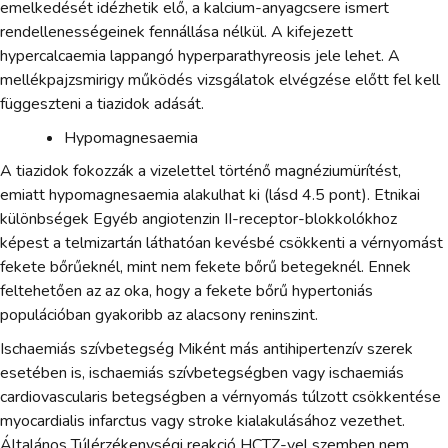
emelkedését idézhetik elő, a kalcium-anyagcsere ismert
rendellenességeinek fennállása nélkül. A kifejezett
hypercalcaemia lappangó hyperparathyreosis jele lehet. A
mellékpajzsmirigy működés vizsgálatok elvégzése előtt fel kell
függeszteni a tiazidok adását.
Hypomagnesaemia
A tiazidok fokozzák a vizelettel történő magnéziumürítést,
emiatt hypomagnesaemia alakulhat ki (lásd 4.5 pont). Etnikai
különbségek Egyéb angiotenzin II-receptor-blokkolókhoz
képest a telmizartán láthatóan kevésbé csökkenti a vérnyomást
fekete bőrűeknél, mint nem fekete bőrű betegeknél. Ennek
feltehetően az az oka, hogy a fekete bőrű hypertoniás
populációban gyakoribb az alacsony reninszint.
Ischaemiás szívbetegség Miként más antihipertenzív szerek
esetében is, ischaemiás szívbetegségben vagy ischaemiás
cardiovascularis betegségben a vérnyomás túlzott csökkentése
myocardialis infarctus vagy stroke kialakulásához vezethet.
Általános Túlérzékenységi reakció HCTZ-vel szemben nem