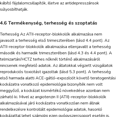
kábító fájdalomcsillapítók, illetve az antidepresszánsok
súlyosbíthatják.
4.6 Termékenység, terhesség és szoptatás
Terhesség Az ATII-receptor-blokkolók alkalmazása nem
javasolt a terhesség első trimeszterében (lásd 4.4 pont). Az
ATII-receptor-blokkolók alkalmazása ellenjavallt a terhesség
második és harmadik trimeszterében (lásd 4.3 és 4.4 pont). A
telmizartán/HCTZ terhes nőknél történő alkalmazásáról
nincsenek megfelelő adatok. Az állatokkal végzett vizsgálatok
reprodukciós toxicitást igazoltak (lásd 5.3 pont). A terhesség
első harmada alatti ACE-gátló–expozíciót követő teratogenitási
kockázatra vonatkozó epidemiológiai bizonyíték nem volt
meggyőző, a kockázat kismértékű növekedése azonban nem
zárható ki. Mivel az angiotenzin II (ATII)-receptor-blokkolók
alkalmazásával járó kockázatra vonatkozóan nem állnak
rendelkezésre kontrollált epidemiológiai adatok, hasonló
kockázattal lehet számolni ezen gyógyszercsoport esetén is.