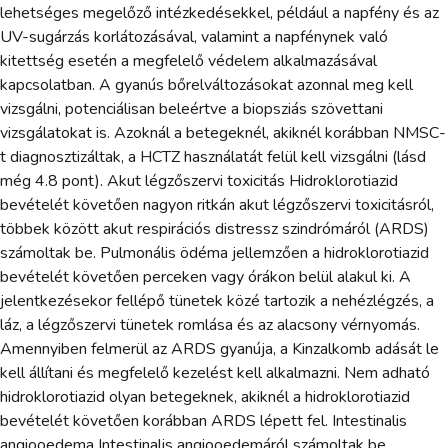
lehetséges megelőző intézkedésekkel, például a napfény és az
UV-sugárzás korlátozásával, valamint a napfénynek való
kitettség esetén a megfelelő védelem alkalmazásával
kapcsolatban. A gyanús bőrelváltozásokat azonnal meg kell
vizsgálni, potenciálisan beleértve a biopsziás szövettani
vizsgálatokat is. Azoknál a betegeknél, akiknél korábban NMSC-
t diagnosztizáltak, a HCTZ használatát felül kell vizsgálni (lásd
még 4.8 pont). Akut légzőszervi toxicitás Hidroklorotiazid
bevételét követően nagyon ritkán akut légzőszervi toxicitásról,
többek között akut respirációs distressz szindrómáról (ARDS)
számoltak be. Pulmonális ödéma jellemzően a hidroklorotiazid
bevételét követően perceken vagy órákon belül alakul ki. A
jelentkezésekor fellépő tünetek közé tartozik a nehézlégzés, a
láz, a légzőszervi tünetek romlása és az alacsony vérnyomás.
Amennyiben felmerül az ARDS gyanúja, a Kinzalkomb adását le
kell állítani és megfelelő kezelést kell alkalmazni. Nem adható
hidroklorotiazid olyan betegeknek, akiknél a hidroklorotiazid
bevételét követően korábban ARDS lépett fel. Intestinalis
angiooedema Intestinalis angiooedemáról számoltak be