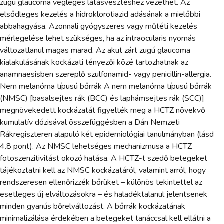
zugú glaucoma végleges látásvesztéshez vezethet. Az
elsődleges kezelés a hidroklorotiazid adásának a mielőbbi
abbahagyása. Azonnali gyógyszeres vagy műtéti kezelés
mérlegelése lehet szükséges, ha az intraocularis nyomás
változatlanul magas marad. Az akut zárt zugú glaucoma
kialakulásának kockázati tényezői közé tartozhatnak az
anamnaesisben szereplő szulfonamid- vagy penicillin-allergia.
Nem melanóma típusú bőrrák A nem melanóma típusú bőrrák
(NMSC) [basalsejtes rák (BCC) és laphámsejtes rák (SCC)]
megnövekedett kockázatát figyelték meg a HCTZ növekvő
kumulatív dózisával összefüggésben a Dán Nemzeti
Rákregiszteren alapuló két epidemiológiai tanulmányban (lásd
4.8 pont). Az NMSC lehetséges mechanizmusa a HCTZ
fotoszenzitivitást okozó hatása. A HCTZ-t szedő betegeket
tájékoztatni kell az NMSC kockázatáról, valamint arról, hogy
rendszeresen ellenőrizzék bőrüket – különös tekintettel az
esetleges új elváltozásokra – és haladéktalanul jelentsenek
minden gyanús bőrelváltozást. A bőrrák kockázatának
minimalizálása érdekében a betegeket tanáccsal kell ellátni a