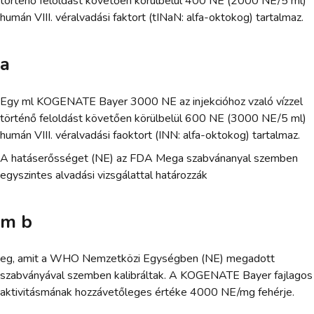
történő feloldást követően körülbelül 400 NE (2000 NE/5 ml)
humán VIII. véralvadási faktort (tINaN: alfa-oktokog) tartalmaz.
a
Egy ml KOGENATE Bayer 3000 NE az injekcióhoz vzaló vízzel
történő feloldást követően körülbelül 600 NE (3000 NE/5 ml)
humán VIII. véralvadási faoktort (INN: alfa-oktokog) tartalmaz.
A hatáserősséget (NE) az FDA Mega szabvánanyal szemben
egyszintes alvadási vizsgálattal határozzák
m b
eg, amit a WHO Nemzetközi Egységben (NE) megadott
szabványával szemben kalibráltak. A KOGENATE Bayer fajlagos
aktivitásmának hozzávetőleges értéke 4000 NE/mg fehérje.