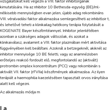
vizsgálatokat kell végezni a VIII. faktor inhibitorgának
kimutatására. Ha az nhibitor 10 Bethesda-egység (BE)/ml-
nélkisebb mennyiségben evan jelen, újabb adag rekombináns
VIII. véralvadási faktor alkalmazása semlegesítheti az inhibitloir t,
és lehetővé teheti a klinikailag hatékony terápia folytatását a
KOGENATE Bayer készítmtéannyel. Inhibitor jelenlétében
azonban a szükséges adagok változóak, és azokat a
klinikaiválasz, avalamint a VIII. faktor plazmában mért aktivitása
függvényében kell beállítani. Azoknál a betzegeknél, akiknél az
inhibitor mennyisége 10 BE feletti, vagy az anamnézisben
erőteljes reakció fordoult elő, megfontolandó az (aktivált)
protrombin omplex koncentrátum (PCC) vagy rekombinán s
aktivált VII. faktor (rFVIIa) készítmények alkalmazása. Az ilyen
terápiát a haemophilia kaezelésében tapasztalt orvos irányítása
alatt kell végezni.
Az alkalmazás módja m
I a