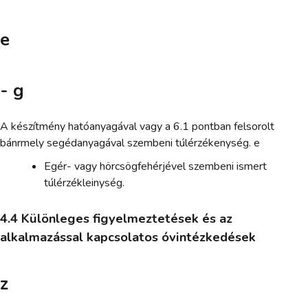
e
- g
A készítmény hatóanyagával vagy a 6.1 pontban felsorolt
bánrmely segédanyagával szembeni túlérzékenység. e
Egér- vagy hörcsögfehérjével szembeni ismert
túlérzékleinység.
4.4 Különleges figyelmeztetések és az
alkalmazással kapcsolatos óvintézkedések
z