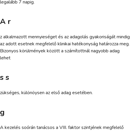
legalább 7 napig.
A r
z alkalmazott mennyieséget és az adagolás gyakoriságát mindig
az adott esetnek megfelelő klinikai hatékonyság határozza meg.
Bizonyos körülmények között a számítottnál nagyobb adag
lehet
s s
zükséges, különöysen az első adag esetében.
g
A kezelés soórán tanácsos a VIII. faktor szintjének megfelelő