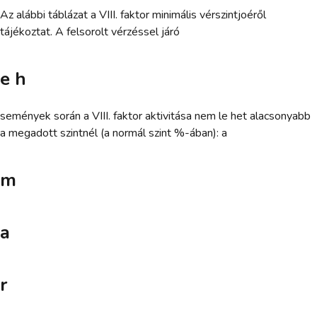
Az alábbi táblázat a VIII. faktor minimális vérszintjoéről
tájékoztat. A felsorolt vérzéssel járó
e h
semények során a VIII. faktor aktivitása nem le het alacsonyabb
a megadott szintnél (a normál szint %-ában): a
m
a
r