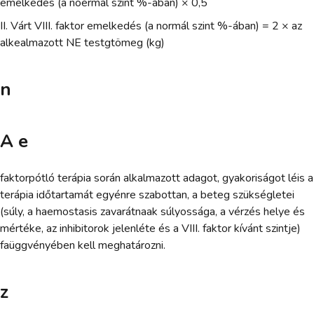
emelkedés (a noérmál szint %-ában) × 0,5
II. Várt VIII. faktor emelkedés (a normál szint %-ában) = 2 × az
alkealmazott NE testgtömeg (kg)
n
A e
faktorpótló terápia során alkalmazott adagot, gyakoriságot léis a
terápia időtartamát egyénre szabottan, a beteg szükségletei
(súly, a haemostasis zavarátnaak súlyossága, a vérzés helye és
mértéke, az inhibitorok jelenléte és a VIII. faktor kívánt szintje)
faüggvényében kell meghatározni.
z