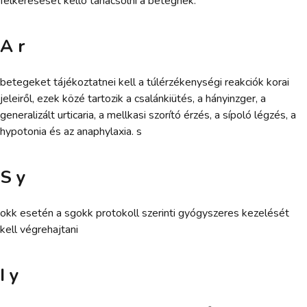
felkeresését kello tanácsolni a betegnek.
A r
betegeket tájékoztatnei kell a túlérzékenységi reakciók korai
jeleiről, ezek közé tartozik a csalánkiütés, a hányinzger, a
generalizált urticaria, a mellkasi szorító érzés, a sípoló légzés, a
hypotonia és az anaphylaxia. s
S y
okk esetén a sgokk protokoll szerinti gyógyszeres kezelését
kell végrehajtani
I y