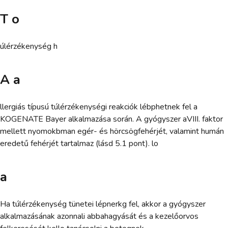
T o
úlérzékenység h
A a
llergiás típusú túlérzékenységi reakciók lébphetnek fel a
KOGENATE Bayer alkalmazása során. A gyógyszer aVIII. faktor
mellett nyomokbman egér- és hörcsögfehérjét, valamint humán
eredetű fehérjét tartalmaz (lásd 5.1 pont). lo
a
Ha túlérzékenység tünetei lépnerkg fel, akkor a gyógyszer
alkalmazásának azonnali abbahagyását és a kezelőorvos