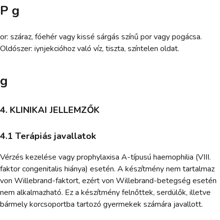
P g
or: száraz, fóehér vagy kissé sárgás színű por vagy pogácsa.
Oldószer: iynjekcióhoz való víz, tiszta, színtelen oldat.
g
4. KLINIKAI JELLEMZŐK
4.1 Terápiás javallatok
Vérzés kezelése vagy prophylaxisa A-típusú haemophilia (VIII.
faktor congenitalis hiánya) esetén. A készítmény nem tartalmaz
von Willebrand-faktort, ezért von Willebrand-betegség esetén
nem alkalmazható. Ez a készítmény felnőttek, serdülők, illetve
bármely korcsoportba tartozó gyermekek számára javallott.