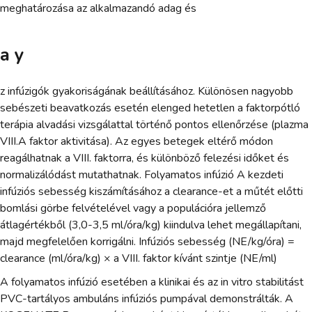
meghatározása az alkalmazandó adag és
a y
z infúzigók gyakoriságának beállításához. Különösen nagyobb
sebészeti beavatkozás esetén elenged hetetlen a faktorpótló
terápia alvadási vizsgálattal történő pontos ellenőrzése (plazma
VIII.A faktor aktivitása). Az egyes betegek eltérő módon
reagálhatnak a VIII. faktorra, és különböző felezési időket és
normalizálódást mutathatnak. Folyamatos infúzió A kezdeti
infúziós sebesség kiszámításához a clearance-et a műtét előtti
bomlási görbe felvételével vagy a populációra jellemző
átlagértékből (3,0-3,5 ml/óra/kg) kiindulva lehet megállapítani,
majd megfelelően korrigálni. Infúziós sebesség (NE/kg/óra) =
clearance (ml/óra/kg) × a VIII. faktor kívánt szintje (NE/ml)
A folyamatos infúzió esetében a klinikai és az in vitro stabilitást
PVC-tartályos ambuláns infúziós pumpával demonstrálták. A