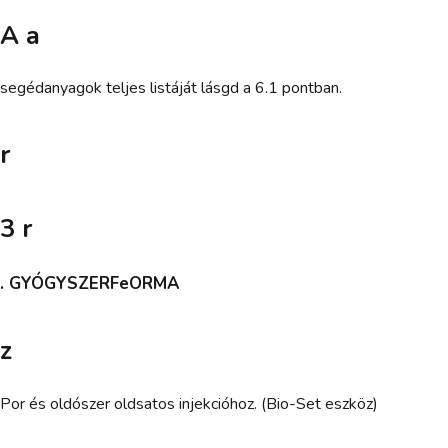
A a
segédanyagok teljes listáját lásgd a 6.1 pontban.
r
3 r
. GYÓGYSZERFeORMA
z
Por és oldószer oldsatos injekcióhoz. (Bio-Set eszköz)