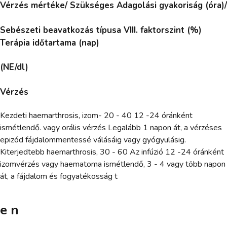
Vérzés mértéke/ Szükséges Adagolási gyakoriság (óra)/
Sebészeti beavatkozás típusa VIII. faktorszint (%)
Terápia időtartama (nap)
(NE/dl)
Vérzés
Kezdeti haemarthrosis, izom- 20 - 40 12 -24 óránként
ismétlendő. vagy orális vérzés Legalább 1 napon át, a vérzéses
epizód fájdalommentessé válásáig vagy gyógyulásig.
Kiterjedtebb haemarthrosis, 30 - 60 Az infúzió 12 -24 óránként
izomvérzés vagy haematoma ismétlendő, 3 - 4 vagy több napon
át, a fájdalom és fogyatékosság t
e n