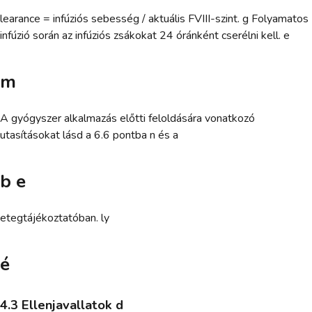
learance = infúziós sebesség / aktuális FVIII-szint. g Folyamatos
infúzió során az infúziós zsákokat 24 óránként cserélni kell. e
m
A gyógyszer alkalmazás előtti feloldására vonatkozó
utasításokat lásd a 6.6 pontba n és a
b e
etegtájékoztatóban. ly
é
4.3 Ellenjavallatok d