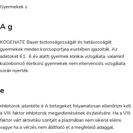
Gyermekek s
A g
KOGENATE Bayer biztonságosságát és hatásosságát
gyermekek minden korcsoportjea esetében igazolták. Az
adatokat 61 , 6 év alatti gyermek klinikai vizsgálata, valamint
különbömző életkorú gyermekek nem intervenciós vizsgálata
során nyerték.
e
nhibitorok jelenléte é A betegeket folyamatosan ellenőrizni kell
a VIII. faktor inhibitorok megjedlenésének észlelésére. Ha a VIII.
faktor várt aktivitási szintjét a plazmában nem sikerül elérni,
vagye ha a vérzés nem állítható el a megfelelő adaggal,