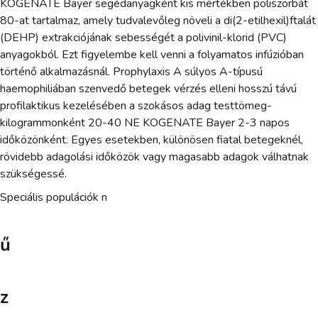
KOGENATE Bayer segédanyagként kis mértékben poliszorbát
80-at tartalmaz, amely tudvalevőleg növeli a di(2-etilhexil)ftalát
(DEHP) extrakciójának sebességét a polivinil-klorid (PVC)
anyagokból. Ezt figyelembe kell venni a folyamatos infúzióban
történő alkalmazásnál. Prophylaxis A súlyos A-típusú
haemophiliában szenvedő betegek vérzés elleni hosszú távú
profilaktikus kezelésében a szokásos adag testtömeg-
kilogrammonként 20-40 NE KOGENATE Bayer 2-3 napos
időközönként. Egyes esetekben, különösen fiatal betegeknél,
rövidebb adagolási időközök vagy magasabb adagok válhatnak
szükségessé.
Speciális populációk n
ű
z