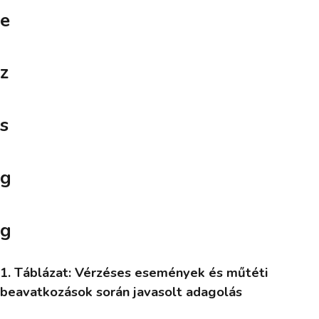
e
z
s
g
g
1. Táblázat: Vérzéses események és műtéti
beavatkozások során javasolt adagolás