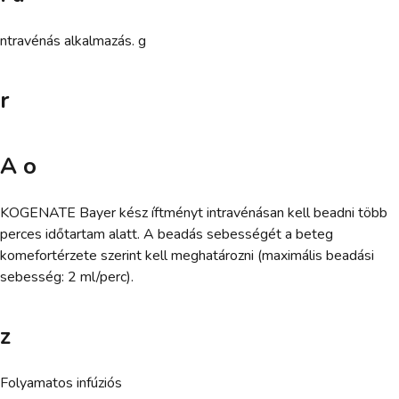
ntravénás alkalmazás. g
r
A o
KOGENATE Bayer kész íftményt intravénásan kell beadni több
perces időtartam alatt. A beadás sebességét a beteg
komefortérzete szerint kell meghatározni (maximális beadási
sebesség: 2 ml/perc).
z
Folyamatos infúziós