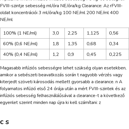
FVIII-szintje sebesség ml/óra NE/óra/kg Clearance: Az rFVIII-
oldat koncentrációi 3 ml/óra/kg 100 NE/ml 200 NE/ml 400
NE/ml
100% (1 NE/ml)
3,0
2,25
1,125
0,56
60% (0,6 NE/ml)
1,8
1,35
0,68
0,34
40% (0,4 NE/ml)
1,2
0,9
0,45
0,225
Magasabb infúziós sebességre lehet szükség olyan esetekben,
amikor a sebészeti beavatkozás során t nagyobb vérzés vagy
kiterjedt szöveti károsodás mellett gyorsabb a clearance. n A
folyamatos infúzió első 24 órája után a mért FVIII-szintek és az
infúziós sebesség felhasználáűsával a clearance-t a következő
egyenlet szerint minden nap újra ki kell számítani: z
c s