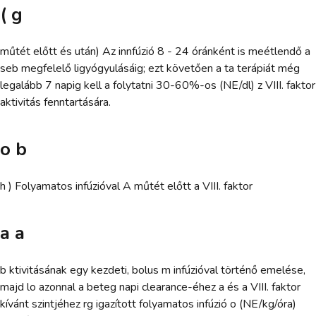
( g
műtét előtt és után) Az innfúzió 8 - 24 óránként is meétlendő a
seb megfelelő ligyógyulásáig; ezt követően a ta terápiát még
legalább 7 napig kell a folytatni 30-60%-os (NE/dl) z VIII. faktor
aktivitás fenntartására.
o b
h ) Folyamatos infúzióval A műtét előtt a VIII. faktor
a a
b ktivitásának egy kezdeti, bolus m infúzióval történő emelése,
majd lo azonnal a beteg napi clearance-éhez a és a VIII. faktor
kívánt szintjéhez rg igazított folyamatos infúzió o (NE/kg/óra)