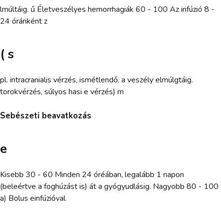
lmúltáig. ű Életveszélyes hemorrhagiák 60 - 100 Az infúzió 8 -
24 óránként z
( s
pl. intracranialis vérzés, ismétlendő, a veszély elmúlgtáig.
torokvérzés, súlyos hasi e vérzés) m
Sebészeti beavatkozás
e
Kisebb 30 - 60 Minden 24 óréában, legalább 1 napon
(beleértve a foghúzást is) át a gyógyudlásig. Nagyobb 80 - 100
a) Bolus einfúzióval