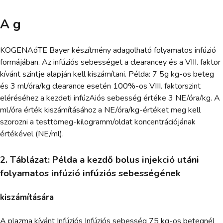
A g
KOGENAóTE Bayer készítmény adagolható folyamatos infúzió
formájában. Az infúziós sebességet a clearancey és a VIII. faktor
kívánt szintje alapján kell kiszámítani. Példa: 7 5g kg-os beteg
és 3 ml/óra/kg clearance esetén 100%-os VIII. faktorszint
eléréséhez a kezdeti infúzAiós sebesség értéke 3 NE/óra/kg. A
ml/óra érték kiszámításához a NE/óra/kg-értéket meg kell
szorozni a testtömeg-kilogramm/oldat koncentrációjának
értékével (NE/ml).
2. Táblázat: Példa a kezdő bolus injekció utáni
folyamatos infúzió infúziós sebességének
kiszámítására
A plazma kívánt Infúziós Infúziós sebesség 75 kg-os betegnél