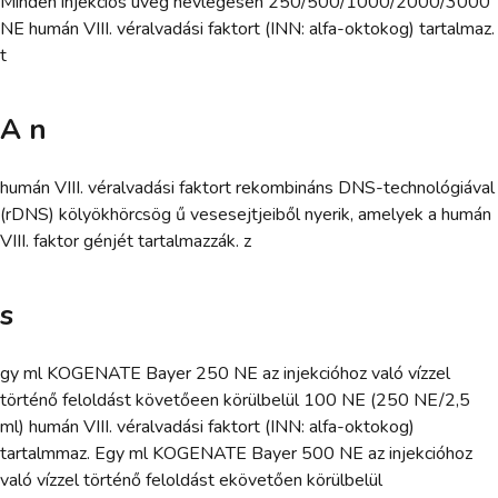
Minden injekciós üveg névlegesen 250/500/1000/2000/3000
NE humán VIII. véralvadási faktort (INN: alfa-oktokog) tartalmaz.
t
A n
humán VIII. véralvadási faktort rekombináns DNS-technológiával
(rDNS) kölyökhörcsög ű vesesejtjeiből nyerik, amelyek a humán
VIII. faktor génjét tartalmazzák. z
s
gy ml KOGENATE Bayer 250 NE az injekcióhoz való vízzel
történő feloldást követőeen körülbelül 100 NE (250 NE/2,5
ml) humán VIII. véralvadási faktort (INN: alfa-oktokog)
tartalmmaz. Egy ml KOGENATE Bayer 500 NE az injekcióhoz
való vízzel történő feloldást ekövetően körülbelül