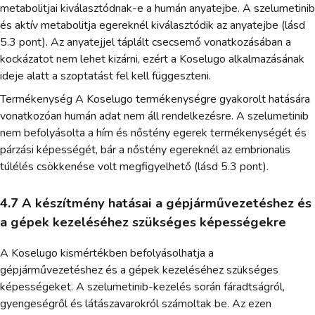
metabolitjai kiválasztódnak-e a humán anyatejbe. A szelumetinib
és aktív metabolitja egereknél kiválasztódik az anyatejbe (lásd
5.3 pont). Az anyatejjel táplált csecsemő vonatkozásában a
kockázatot nem lehet kizárni, ezért a Koselugo alkalmazásának
ideje alatt a szoptatást fel kell függeszteni.
Termékenység A Koselugo termékenységre gyakorolt hatására
vonatkozóan humán adat nem áll rendelkezésre. A szelumetinib
nem befolyásolta a hím és nőstény egerek termékenységét és
párzási képességét, bár a nőstény egereknél az embrionalis
túlélés csökkenése volt megfigyelhető (lásd 5.3 pont).
4.7 A készítmény hatásai a gépjárművezetéshez és
a gépek kezeléséhez szükséges képességekre
A Koselugo kismértékben befolyásolhatja a
gépjárművezetéshez és a gépek kezeléséhez szükséges
képességeket. A szelumetinib-kezelés során fáradtságról,
gyengeségről és látászavarokról számoltak be. Az ezen