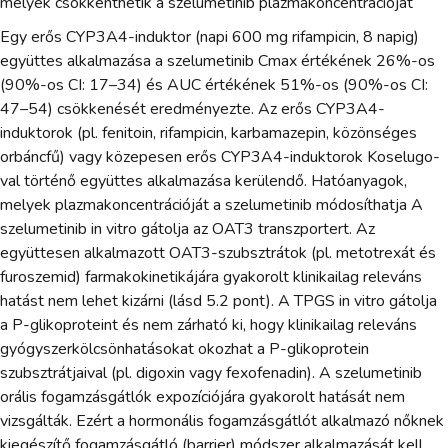
melyek csökkenthetik a szelumetinib plazmakoncentrációját
Egy erős CYP3A4-induktor (napi 600 mg rifampicin, 8 napig)
együttes alkalmazása a szelumetinib Cmax értékének 26%-os
(90%-os CI: 17–34) és AUC értékének 51%-os (90%-os CI:
47–54) csökkenését eredményezte. Az erős CYP3A4-
induktorok (pl. fenitoin, rifampicin, karbamazepin, közönséges
orbáncfű) vagy közepesen erős CYP3A4-induktorok Koselugo-
val történő együttes alkalmazása kerülendő. Hatóanyagok,
melyek plazmakoncentrációját a szelumetinib módosíthatja A
szelumetinib in vitro gátolja az OAT3 transzportert. Az
együttesen alkalmazott OAT3-szubsztrátok (pl. metotrexát és
furoszemid) farmakokinetikájára gyakorolt klinikailag releváns
hatást nem lehet kizárni (lásd 5.2 pont). A TPGS in vitro gátolja
a P-glikoproteint és nem zárható ki, hogy klinikailag releváns
gyógyszerkölcsönhatásokat okozhat a P-glikoprotein
szubsztrátjaival (pl. digoxin vagy fexofenadin). A szelumetinib
orális fogamzásgátlók expozíciójára gyakorolt hatását nem
vizsgálták. Ezért a hormonális fogamzásgátlót alkalmazó nőknek
kiegészítő fogamzásgátló (barrier) módszer alkalmazását kell