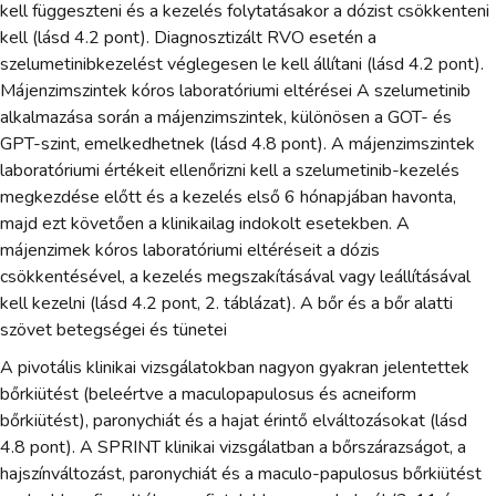
kell függeszteni és a kezelés folytatásakor a dózist csökkenteni
kell (lásd 4.2 pont). Diagnosztizált RVO esetén a
szelumetinibkezelést véglegesen le kell állítani (lásd 4.2 pont).
Májenzimszintek kóros laboratóriumi eltérései A szelumetinib
alkalmazása során a májenzimszintek, különösen a GOT- és
GPT-szint, emelkedhetnek (lásd 4.8 pont). A májenzimszintek
laboratóriumi értékeit ellenőrizni kell a szelumetinib-kezelés
megkezdése előtt és a kezelés első 6 hónapjában havonta,
majd ezt követően a klinikailag indokolt esetekben. A
májenzimek kóros laboratóriumi eltéréseit a dózis
csökkentésével, a kezelés megszakításával vagy leállításával
kell kezelni (lásd 4.2 pont, 2. táblázat). A bőr és a bőr alatti
szövet betegségei és tünetei
A pivotális klinikai vizsgálatokban nagyon gyakran jelentettek
bőrkiütést (beleértve a maculopapulosus és acneiform
bőrkiütést), paronychiát és a hajat érintő elváltozásokat (lásd
4.8 pont). A SPRINT klinikai vizsgálatban a bőrszárazságot, a
hajszínváltozást, paronychiát és a maculo-papulosus bőrkiütést