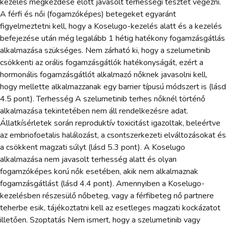
kezelés megkezdése előtt javasolt terhességi tesztet végezni.
A férfi és női (fogamzóképes) betegeket egyaránt
figyelmeztetni kell, hogy a Koselugo-kezelés alatt és a kezelés
befejezése után még legalább 1 hétig hatékony fogamzásgátlás
alkalmazása szükséges. Nem zárható ki, hogy a szelumetinib
csökkenti az orális fogamzásgátlók hatékonyságát, ezért a
hormonális fogamzásgátlót alkalmazó nőknek javasolni kell,
hogy mellette alkalmazzanak egy barrier típusú módszert is (lásd
4.5 pont). Terhesség A szelumetinib terhes nőknél történő
alkalmazása tekintetében nem áll rendelkezésre adat.
Állatkísérletek során reproduktív toxicitást igazoltak, beleértve
az embriofoetalis halálozást, a csontszerkezeti elváltozásokat és
a csökkent magzati súlyt (lásd 5.3 pont). A Koselugo
alkalmazása nem javasolt terhesség alatt és olyan
fogamzóképes korú nők esetében, akik nem alkalmaznak
fogamzásgátlást (lásd 4.4 pont). Amennyiben a Koselugo-
kezelésben részesülő nőbeteg, vagy a férfibeteg nő partnere
teherbe esik, tájékoztatni kell az esetleges magzati kockázatot
illetően. Szoptatás Nem ismert, hogy a szelumetinib vagy