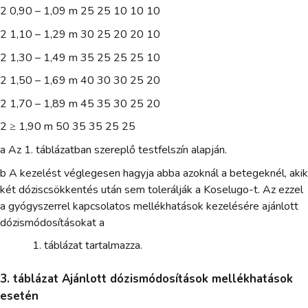
2 0,90 – 1,09 m 25 25 10 10 10
2 1,10 – 1,29 m 30 25 20 20 10
2 1,30 – 1,49 m 35 25 25 25 10
2 1,50 – 1,69 m 40 30 30 25 20
2 1,70 – 1,89 m 45 35 30 25 20
2 ≥ 1,90 m 50 35 35 25 25
a Az 1. táblázatban szereplő testfelszín alapján.
b A kezelést véglegesen hagyja abba azoknál a betegeknél, akik
két dóziscsökkentés után sem tolerálják a Koselugo-t. Az ezzel
a gyógyszerrel kapcsolatos mellékhatások kezelésére ajánlott
dózismódosításokat a
táblázat tartalmazza.
3. táblázat Ajánlott dózismódosítások mellékhatások
esetén