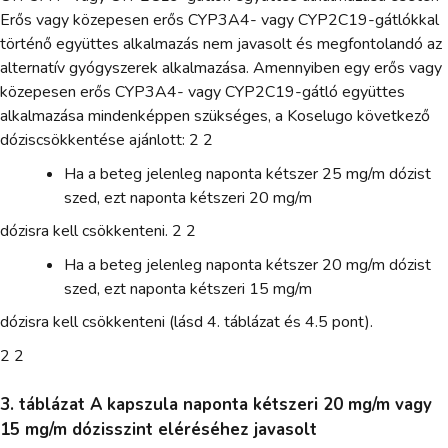
Erős vagy közepesen erős CYP3A4- vagy CYP2C19-gátlókkal
történő együttes alkalmazás nem javasolt és megfontolandó az
alternatív gyógyszerek alkalmazása. Amennyiben egy erős vagy
közepesen erős CYP3A4- vagy CYP2C19-gátló együttes
alkalmazása mindenképpen szükséges, a Koselugo következő
dóziscsökkentése ajánlott: 2 2
Ha a beteg jelenleg naponta kétszer 25 mg/m dózist
szed, ezt naponta kétszeri 20 mg/m
dózisra kell csökkenteni. 2 2
Ha a beteg jelenleg naponta kétszer 20 mg/m dózist
szed, ezt naponta kétszeri 15 mg/m
dózisra kell csökkenteni (lásd 4. táblázat és 4.5 pont).
2 2
3. táblázat A kapszula naponta kétszeri 20 mg/m vagy
15 mg/m dózisszint eléréséhez javasolt