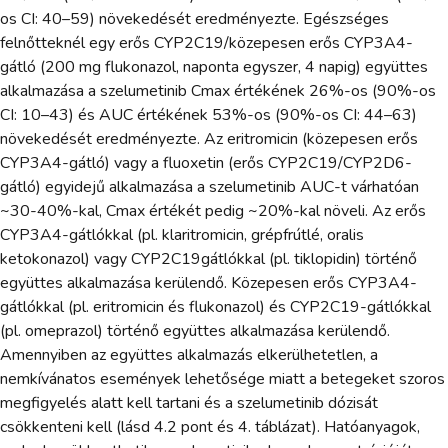
os CI: 40–59) növekedését eredményezte. Egészséges
felnőtteknél egy erős CYP2C19/közepesen erős CYP3A4-
gátló (200 mg flukonazol, naponta egyszer, 4 napig) együttes
alkalmazása a szelumetinib Cmax értékének 26%-os (90%-os
CI: 10–43) és AUC értékének 53%-os (90%-os CI: 44–63)
növekedését eredményezte. Az eritromicin (közepesen erős
CYP3A4-gátló) vagy a fluoxetin (erős CYP2C19/CYP2D6-
gátló) egyidejű alkalmazása a szelumetinib AUC-t várhatóan
~30-40%-kal, Cmax értékét pedig ~20%-kal növeli. Az erős
CYP3A4-gátlókkal (pl. klaritromicin, grépfrútlé, oralis
ketokonazol) vagy CYP2C19gátlókkal (pl. tiklopidin) történő
együttes alkalmazása kerülendő. Közepesen erős CYP3A4-
gátlókkal (pl. eritromicin és flukonazol) és CYP2C19-gátlókkal
(pl. omeprazol) történő együttes alkalmazása kerülendő.
Amennyiben az együttes alkalmazás elkerülhetetlen, a
nemkívánatos események lehetősége miatt a betegeket szoros
megfigyelés alatt kell tartani és a szelumetinib dózisát
csökkenteni kell (lásd 4.2 pont és 4. táblázat). Hatóanyagok,