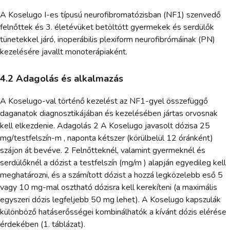
A Koselugo I-es típusú neurofibromatózisban (NF1) szenvedő
felnőttek és 3. életévüket betöltött gyermekek és serdülők
tünetekkel járó, inoperábilis plexiform neurofibrómáinak (PN)
kezelésére javallt monoterápiaként.
4.2 Adagolás és alkalmazás
A Koselugo-val történő kezelést az NF1-gyel összefüggő
daganatok diagnosztikájában és kezelésében jártas orvosnak
kell elkezdenie. Adagolás 2 A Koselugo javasolt dózisa 25
mg/testfelszín-m , naponta kétszer (körülbelül 12 óránként)
szájon át bevéve. 2 Felnőtteknél, valamint gyermeknél és
serdülőknél a dózist a testfelszín (mg/m ) alapján egyedileg kell
meghatározni, és a számított dózist a hozzá legközelebb eső 5
vagy 10 mg-mal osztható dózisra kell kerekíteni (a maximális
egyszeri dózis legfeljebb 50 mg lehet). A Koselugo kapszulák
különböző hatáserősségei kombinálhatók a kívánt dózis elérése
érdekében (1. táblázat).