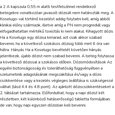
a 2 A kapszula 0,55 m alatti testfelszínnel rendelkező
betegekre vonatkozóan javasolt dózisát nem határozták meg. A
Koselugo-val történő kezelést addig folytatni kell, amíg abból
klinikai előny származik, illetve amíg a PN nem progrediál vagy
elfogadhatatlan mértékű toxicitás ki nem alakul. Kihagyott dózis
Ha a Koselugo egy dózisa kimarad, azt csak akkor szabad
bevenni, ha a következő szokásos dózisig több mint 6 óra van
hátra. Hányás Ha a Koselugo bevételét követően hányás
jelentkezik, újabb dózist nem szabad bevenni. A beteg folytassa
a következő dózissal a szokásos időben. Dózismódosítások Az
egyéni biztonságosság és tolerálhatóság függvényében a
szelumetinib adagolásának megszakítása és/vagy a dózis
csökkentése vagy a kezelés végleges leállítása is szükségessé
válhat (lásd 4.4 és 4.8 pont). Az ajánlott dóziscsökkentéseket a
2. táblázat tartalmazza. Előfordulhat, hogy a napi dózist két
részletben, két különböző hatáserősségű tabletta formájában,
de van, hogy napi egyszeri dózisban kell bevenni.