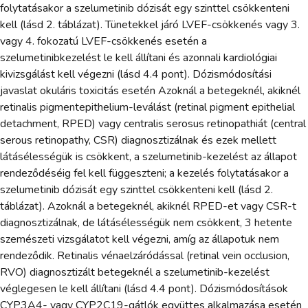
folytatásakor a szelumetinib dózisát egy szinttel csökkenteni
kell (lásd 2. táblázat). Tünetekkel járó LVEF-csökkenés vagy 3.
vagy 4. fokozatú LVEF-csökkenés esetén a
szelumetinibkezelést le kell állítani és azonnali kardiológiai
kivizsgálást kell végezni (lásd 4.4 pont). Dózismódosítási
javaslat okuláris toxicitás esetén Azoknál a betegeknél, akiknél
retinalis pigmentepithelium-leválást (retinal pigment epithelial
detachment, RPED) vagy centralis serosus retinopathiát (central
serous retinopathy, CSR) diagnosztizálnak és ezek mellett
látásélességük is csökkent, a szelumetinib-kezelést az állapot
rendeződéséig fel kell függeszteni; a kezelés folytatásakor a
szelumetinib dózisát egy szinttel csökkenteni kell (lásd 2.
táblázat). Azoknál a betegeknél, akiknél RPED-et vagy CSR-t
diagnosztizálnak, de látásélességük nem csökkent, 3 hetente
szemészeti vizsgálatot kell végezni, amíg az állapotuk nem
rendeződik. Retinalis vénaelzáródással (retinal vein occlusion,
RVO) diagnosztizált betegeknél a szelumetinib-kezelést
véglegesen le kell állítani (lásd 4.4 pont). Dózismódosítások
CYP3A4- vagy CYP2C19-gátlók együttes alkalmazása esetén