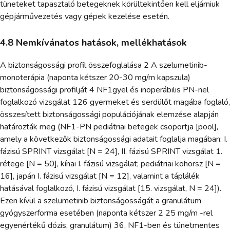
tüneteket tapasztaló betegeknek körültekintően kell eljárniuk
gépjárművezetés vagy gépek kezelése esetén.
4.8 Nemkívánatos hatások, mellékhatások
A biztonságossági profil összefoglalása 2 A szelumetinib-
monoterápia (naponta kétszer 20-30 mg/m kapszula)
biztonságossági profilját 4 NF1gyel és inoperábilis PN-nel
foglalkozó vizsgálat 126 gyermeket és serdülőt magába foglaló,
összesített biztonságossági populációjának elemzése alapján
határozták meg (NF1-PN pediátriai betegek csoportja [pool],
amely a következők biztonságossági adatait foglalja magában: I.
fázisú SPRINT vizsgálat [N = 24], II. fázisú SPRINT vizsgálat 1.
rétege [N = 50], kínai I. fázisú vizsgálat; pediátriai kohorsz [N =
16], japán I. fázisú vizsgálat [N = 12], valamint a táplálék
hatásával foglalkozó, I. fázisú vizsgálat [15. vizsgálat, N = 24]).
Ezen kívül a szelumetinib biztonságosságát a granulátum
gyógyszerforma esetében (naponta kétszer 2 25 mg/m -rel
egyenértékű dózis, granulátum) 36, NF1-ben és tünetmentes