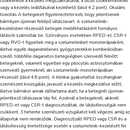
csökkenése a kezelés megszakításával, a dózis csökkentésével
vagy a kezelés leállításával kezelhető (lásd 4.2 pont). Okuláris
toxicitás A betegeket figyelmeztetni kell, hogy jelentsenek
bármilyen újonnan fellépő látászavart. A szelumetinib-
kezelésben részesülő betegek mellékhatásként homályos
látásról számoltak be. Szórványos esetekben RPED-et, CSR-t
vagy RVO-t figyeltek meg a szelumetinibet monoterápiaként,
illetve egyéb daganatellenes gyógyszerekkel kombinációban
szedő, többféle daganatos betegségben szenvedő felnőtt
betegeknél, valamint egyetlen egy pilocytás astrocytomában
szenvedő gyermeknél, aki szelumetinib-monoterápiában
részesült (lásd 4.8 pont). A klinikai gyakorlattal összhangban
szemészeti kivizsgálás javasolt a kezelés megkezdése előtt,
illetve bármikor annak időtartama alatt, ha a betegnél újonnan
jelentkező látászavar lép fel. Azoknál a betegeknél, akiknél
RPED-et vagy CSR-t diagnosztizáltak, de látásélességük nem
csökkent, 3 hetente szemészeti vizsgálatot kell végezni, amíg az
állapotuk nem rendeződik. Diagnosztizált RPED vagy CSR és a
látásélesség érintettsége esetén a szelumetinib-kezelését fel