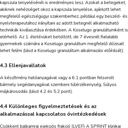
kapszula lenyelésénél is eredményes lesz. Azokat a betegeket,
akiknek nehézséget okoz a kapszula lenyelése, ajánlott lehet
megfelelő egészségügyi szakemberhez, például egy beszéd- és
nyelvterapeutához irányítani az adott betegnél alkalmazható
technikák kiválasztása érdekében. A Koselugo granulátumként is
elérhető. Az 1. életévüket betöltött, de 7 évesnél fiatalabb
gyermekek számára a Koselugo granulátum megfelelő dózisait
lehet felírni (lásd a Koselugo granulátum alkalmazási előírását).
4.3 Ellenjavallatok
A készítmény hatóanyagával vagy a 6.1 pontban felsorolt
bármely segédanyagával szembeni túlérzékenység. Súlyos
májkárosodás (lásd 4.2 és 5.2 pont).
4.4 Különleges figyelmeztetések és az
alkalmazással kapcsolatos óvintézkedések
Csökkent balkamrai ejekciós frakció (LVEF) A SPRINT klinikai