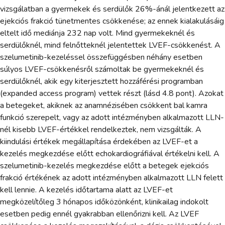
vizsgálatban a gyermekek és serdülők 26%-ánál jelentkezett az
ejekciós frakció tünetmentes csökkenése; az ennek kialakulásáig
eltelt idő mediánja 232 nap volt. Mind gyermekeknél és
serdülőknél, mind felnőtteknél jelentettek LVEF-csökkenést. A
szelumetinib-kezeléssel összefüggésben néhány esetben
súlyos LVEF-csökkenésről számoltak be gyermekeknél és
serdülőknél, akik egy kiterjesztett hozzáférési programban
(expanded access program) vettek részt (lásd 4.8 pont). Azokat
a betegeket, akiknek az anamnézisében csökkent bal kamra
funkció szerepelt, vagy az adott intézményben alkalmazott LLN-
nél kisebb LVEF-értékkel rendelkeztek, nem vizsgálták. A
kiindulási értékek megállapítása érdekében az LVEF-et a
kezelés megkezdése előtt echokardiográfiával értékelni kell. A
szelumetinib-kezelés megkezdése előtt a betegek ejekciós
frakció értékének az adott intézményben alkalmazott LLN felett
kell lennie. A kezelés időtartama alatt az LVEF-et
megközelítőleg 3 hónapos időközönként, klinikailag indokolt
esetben pedig ennél gyakrabban ellenőrizni kell. Az LVEF