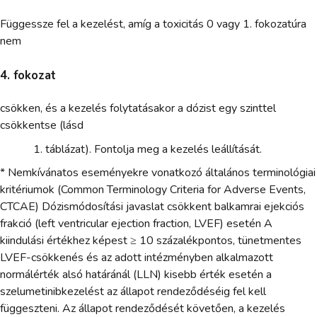
Függessze fel a kezelést, amíg a toxicitás 0 vagy 1. fokozatúra
nem
4. fokozat
csökken, és a kezelés folytatásakor a dózist egy szinttel
csökkentse (lásd
táblázat). Fontolja meg a kezelés leállítását.
* Nemkívánatos eseményekre vonatkozó általános terminológiai
kritériumok (Common Terminology Criteria for Adverse Events,
CTCAE) Dózismódosítási javaslat csökkent balkamrai ejekciós
frakció (left ventricular ejection fraction, LVEF) esetén A
kiindulási értékhez képest ≥ 10 százalékpontos, tünetmentes
LVEF-csökkenés és az adott intézményben alkalmazott
normálérték alsó határánál (LLN) kisebb érték esetén a
szelumetinibkezelést az állapot rendeződéséig fel kell
függeszteni. Az állapot rendeződését követően, a kezelés