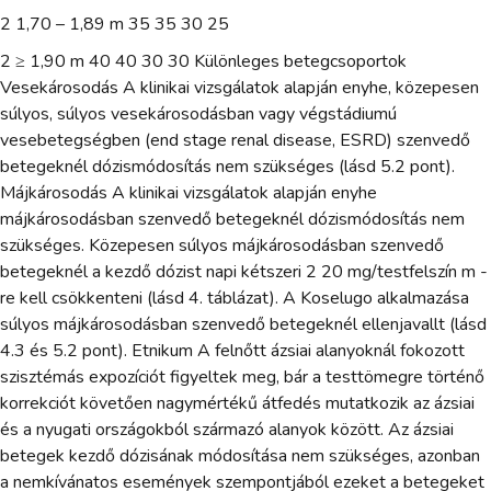
2 1,70 – 1,89 m 35 35 30 25
2 ≥ 1,90 m 40 40 30 30 Különleges betegcsoportok
Vesekárosodás A klinikai vizsgálatok alapján enyhe, közepesen
súlyos, súlyos vesekárosodásban vagy végstádiumú
vesebetegségben (end stage renal disease, ESRD) szenvedő
betegeknél dózismódosítás nem szükséges (lásd 5.2 pont).
Májkárosodás A klinikai vizsgálatok alapján enyhe
májkárosodásban szenvedő betegeknél dózismódosítás nem
szükséges. Közepesen súlyos májkárosodásban szenvedő
betegeknél a kezdő dózist napi kétszeri 2 20 mg/testfelszín m -
re kell csökkenteni (lásd 4. táblázat). A Koselugo alkalmazása
súlyos májkárosodásban szenvedő betegeknél ellenjavallt (lásd
4.3 és 5.2 pont). Etnikum A felnőtt ázsiai alanyoknál fokozott
szisztémás expozíciót figyeltek meg, bár a testtömegre történő
korrekciót követően nagymértékű átfedés mutatkozik az ázsiai
és a nyugati országokból származó alanyok között. Az ázsiai
betegek kezdő dózisának módosítása nem szükséges, azonban
a nemkívánatos események szempontjából ezeket a betegeket