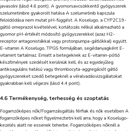
javasolni (lásd 4.6 pont). A gyomorsavcsökkentő gyógyszerek
szelumetinibre gyakorolt hatása A szelumetinib kapszula
feloldódása nem mutat pH-függést. A Koselugo, a CYP2C19-
gátló omeprazol kivételével, korlátozás nélkül alkalmazható a
gyomor pH-értékét módosító gyógyszerekkel (azaz H2-
receptor antagonistákkal vagy protonpumpa-gátlókkal) együtt.
E-vitamin A Koselugo, TPGS formájában, segédanyagként E-
vitamint tartalmaz. Emiatt a betegeknek az E-vitamin-pótló
készítmények szedését kerülniük kell, és az egyidejűleg
antikoaguláns hatású vagy thrombocyta-aggregációt gátló
gyógyszereket szedő betegeknél a véralvadásvizsgálatokat
gyakrabban kell végezni (lásd 4.4 pont).
4.6 Termékenység, terhesség és szoptatás
Fogamzóképes nők/Fogamzásgátlás férfiak és nők esetében A
fogamzóképes nőket figyelmeztetni kell arra, hogy a Koselugo-
kezelés alatt ne essenek teherbe. Fogamzóképes nőknél a