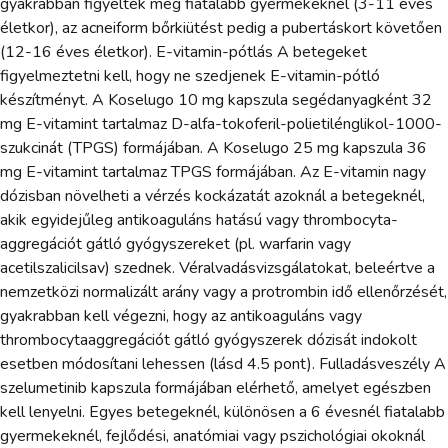
gyakrabban figyelték meg fiatalabb gyermekeknél (3-11 éves
életkor), az acneiform bőrkiütést pedig a pubertáskort követően
(12-16 éves életkor). E-vitamin-pótlás A betegeket
figyelmeztetni kell, hogy ne szedjenek E-vitamin-pótló
készítményt. A Koselugo 10 mg kapszula segédanyagként 32
mg E-vitamint tartalmaz D-alfa-tokoferil-polietilénglikol-1000-
szukcinát (TPGS) formájában. A Koselugo 25 mg kapszula 36
mg E-vitamint tartalmaz TPGS formájában. Az E-vitamin nagy
dózisban növelheti a vérzés kockázatát azoknál a betegeknél,
akik egyidejűleg antikoaguláns hatású vagy thrombocyta-
aggregációt gátló gyógyszereket (pl. warfarin vagy
acetilszalicilsav) szednek. Véralvadásvizsgálatokat, beleértve a
nemzetközi normalizált arány vagy a protrombin idő ellenőrzését,
gyakrabban kell végezni, hogy az antikoaguláns vagy
thrombocytaaggregációt gátló gyógyszerek dózisát indokolt
esetben módosítani lehessen (lásd 4.5 pont). Fulladásveszély A
szelumetinib kapszula formájában elérhető, amelyet egészben
kell lenyelni. Egyes betegeknél, különösen a 6 évesnél fiatalabb
gyermekeknél, fejlődési, anatómiai vagy pszichológiai okoknál