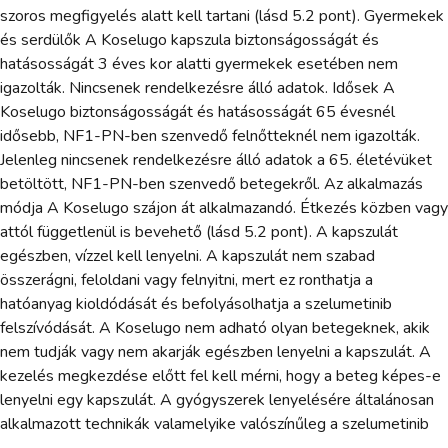
szoros megfigyelés alatt kell tartani (lásd 5.2 pont). Gyermekek
és serdülők A Koselugo kapszula biztonságosságát és
hatásosságát 3 éves kor alatti gyermekek esetében nem
igazolták. Nincsenek rendelkezésre álló adatok. Idősek A
Koselugo biztonságosságát és hatásosságát 65 évesnél
idősebb, NF1-PN-ben szenvedő felnőtteknél nem igazolták.
Jelenleg nincsenek rendelkezésre álló adatok a 65. életévüket
betöltött, NF1-PN-ben szenvedő betegekről. Az alkalmazás
módja A Koselugo szájon át alkalmazandó. Étkezés közben vagy
attól függetlenül is bevehető (lásd 5.2 pont). A kapszulát
egészben, vízzel kell lenyelni. A kapszulát nem szabad
összerágni, feloldani vagy felnyitni, mert ez ronthatja a
hatóanyag kioldódását és befolyásolhatja a szelumetinib
felszívódását. A Koselugo nem adható olyan betegeknek, akik
nem tudják vagy nem akarják egészben lenyelni a kapszulát. A
kezelés megkezdése előtt fel kell mérni, hogy a beteg képes-e
lenyelni egy kapszulát. A gyógyszerek lenyelésére általánosan
alkalmazott technikák valamelyike valószínűleg a szelumetinib