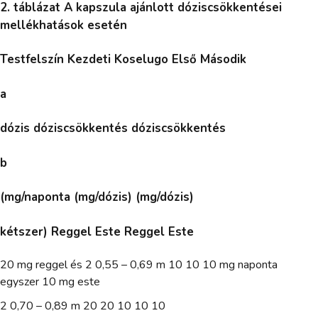
2. táblázat A kapszula ajánlott dóziscsökkentései
mellékhatások esetén
Testfelszín Kezdeti Koselugo Első Második
a
dózis dóziscsökkentés dóziscsökkentés
b
(mg/naponta (mg/dózis) (mg/dózis)
kétszer) Reggel Este Reggel Este
20 mg reggel és 2 0,55 – 0,69 m 10 10 10 mg naponta
egyszer 10 mg este
2 0,70 – 0,89 m 20 20 10 10 10