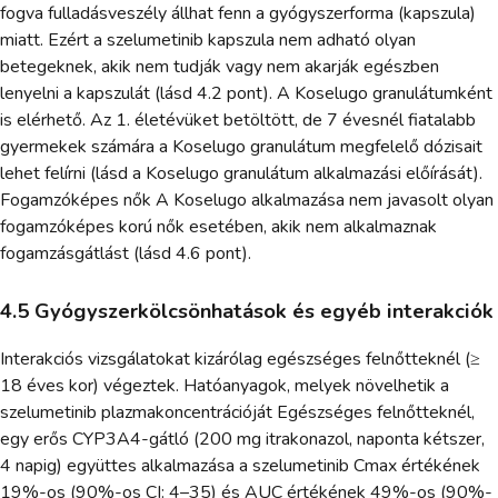
fogva fulladásveszély állhat fenn a gyógyszerforma (kapszula)
miatt. Ezért a szelumetinib kapszula nem adható olyan
betegeknek, akik nem tudják vagy nem akarják egészben
lenyelni a kapszulát (lásd 4.2 pont). A Koselugo granulátumként
is elérhető. Az 1. életévüket betöltött, de 7 évesnél fiatalabb
gyermekek számára a Koselugo granulátum megfelelő dózisait
lehet felírni (lásd a Koselugo granulátum alkalmazási előírását).
Fogamzóképes nők A Koselugo alkalmazása nem javasolt olyan
fogamzóképes korú nők esetében, akik nem alkalmaznak
fogamzásgátlást (lásd 4.6 pont).
4.5 Gyógyszerkölcsönhatások és egyéb interakciók
Interakciós vizsgálatokat kizárólag egészséges felnőtteknél (≥
18 éves kor) végeztek. Hatóanyagok, melyek növelhetik a
szelumetinib plazmakoncentrációját Egészséges felnőtteknél,
egy erős CYP3A4-gátló (200 mg itrakonazol, naponta kétszer,
4 napig) együttes alkalmazása a szelumetinib Cmax értékének
19%-os (90%-os CI: 4–35) és AUC értékének 49%-os (90%-