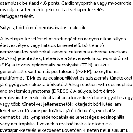
számoltak be (lásd 4.8 pont). Cardiomyopathia vagy myocarditis
gyanúja esetén mérlegelni kell a kvetiapin-kezelés
felfüggesztését.
Súlyos, bőrt érintő nemkívánatos reakciók
A kvetiapin-kezeléssel összefüggésben nagyon ritkán súlyos,
életveszélyes vagy halálos kimenetelű, bőrt érintő
nemkívánatos reakciókat (severe cutaneous adverse reactions,
SCARs) jelentettek, beleértve a Stevens–Johnson-szindrómát
(SJS), a toxicus epidermalis necrolysist (TEN), az akut
generalizált exanthemás pustulosist (AGEP), az erythema
multiformét (EM) és az eosinophiliával és szisztémás tünetekkel
járó gyógyszer okozta bőrkiütést /drug reaction with eosinophilia
and systemic symptoms (DRESS)/. A súlyos, bőrt érintő
nemkívánatos reakciók általában a következő tünetegyüttes egy
vagy több tünetével jellemezhetők: kiterjedt bőrkiütés, ami
lehet viszkető vagy pustulákkal járó bőrkiütés, exfoliatív
dermatitis, láz, lymphadenopathia és lehetséges eosinophilia
vagy neutrophilia. Ezeknek a reakcióknak a legtöbbje a
kvetiapin-kezelés elkezdését követően 4 héten belül alakult ki,