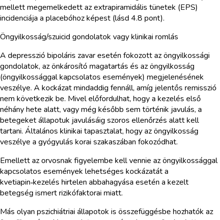
mellett megemelkedett az extrapiramidális tünetek (EPS)
incidenciája a placebóhoz képest (lásd 4.8 pont).
Öngyilkosság/szuicid gondolatok vagy klinikai romlás
A depresszió bipoláris zavar esetén fokozott az öngyilkossági
gondolatok, az önkárosító magatartás és az öngyilkosság
(öngyilkossággal kapcsolatos események) megjelenésének
veszélye. A kockázat mindaddig fennáll, amíg jelentős remisszió
nem következik be. Mivel előfordulhat, hogy a kezelés első
néhány hete alatt, vagy még később sem történik javulás, a
betegeket állapotuk javulásáig szoros ellenőrzés alatt kell
tartani. Általános klinikai tapasztalat, hogy az öngyilkosság
veszélye a gyógyulás korai szakaszában fokozódhat.
Emellett az orvosnak figyelembe kell vennie az öngyilkossággal
kapcsolatos események lehetséges kockázatát a
kvetiapin‑kezelés hirtelen abbahagyása esetén a kezelt
betegség ismert rizikófaktorai miatt.
Más olyan pszichiátriai állapotok is összefüggésbe hozhatók az