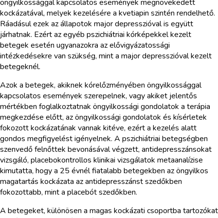
öngyilkossággal kapcsolatos események megnövekedett
kockázatával, melyek kezelésére a kvetiapin szintén rendelhető.
Ráadásul ezek az állapotok major depresszióval is együtt
járhatnak. Ezért az egyéb pszichiátriai kórképekkel kezelt
betegek esetén ugyanazokra az elővigyázatossági
intézkedésekre van szükség, mint a major depresszióval kezelt
betegeknél.
Azok a betegek, akiknek kórelőzményében öngyilkossággal
kapcsolatos események szerepelnek, vagy akiket jelentős
mértékben foglalkoztatnak öngyilkossági gondolatok a terápia
megkezdése előtt, az öngyilkossági gondolatok és kísérletek
fokozott kockázatának vannak kitéve, ezért a kezelés alatt
gondos megfigyelést igényelnek. A pszichiátriai betegségben
szenvedő felnőttek bevonásával végzett, antidepresszánsokat
vizsgáló, placebokontrollos klinikai vizsgálatok metaanalízise
kimutatta, hogy a 25 évnél fiatalabb betegekben az öngyilkos
magatartás kockázata az antidepresszánst szedőkben
fokozottabb, mint a placebót szedőkben.
A betegeket, különösen a magas kockázati csoportba tartozókat