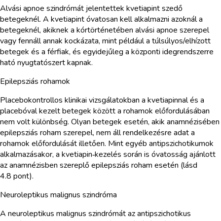
Alvási apnoe szindrómát jelentettek kvetiapint szedő
betegeknél. A kvetiapint óvatosan kell alkalmazni azoknál a
betegeknél, akiknek a kórtörténetében alvási apnoe szerepel
vagy fennáll annak kockázata, mint például a túlsúlyos/elhízott
betegek és a férfiak, és egyidejűleg a központi idegrendszerre
ható nyugtatószert kapnak.
Epilepsziás rohamok
Placebokontrollos klinikai vizsgálatokban a kvetiapinnal és a
placebóval kezelt betegek között a rohamok előfordulásában
nem volt különbség. Olyan betegek esetén, akik anamnézisében
epilepsziás roham szerepel, nem áll rendelkezésre adat a
rohamok előfordulását illetően. Mint egyéb antipszichotikumok
alkalmazásakor, a kvetiapin‑kezelés során is óvatosság ajánlott
az anamnézisben szereplő epilepsziás roham esetén (lásd
4.8 pont).
Neuroleptikus malignus szindróma
A neuroleptikus malignus szindrómát az antipszichotikus