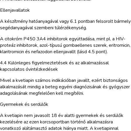
Ellenjavallatok
A készítmény hatóanyagával vagy 6.1 pontban felsorolt bármely
segédanyagával szembeni túlérzékenység.
A citokróm P450 3A4 inhibitorok együttadása, mint pl. a HIV-
proteáz inhibitorok, azol-típusú gombaellenes szerek, eritromicin,
klaritromicin és nefazodon ellenjavallt (lásd 4.5 pont).
4.4 Különleges figyelmeztetések és az alkalmazással
kapcsolatos óvintézkedések
Mivel a kvetiapin számos indikációban javallt, ezért biztonságos
alkalmazását mindig a beteg egyéni diagnózisának és gyógyszer
adagolásának megfelelően kell megítélni.
Gyermekek és serdülők
A kvetiapin nem javasolt 18 év alatti gyermekek és serdülők
kezelésére az ezen korcsoportban történő alkalmazásra
vonatkozó alátámasztó adatok hiánya miatt. A kvetiapinnal