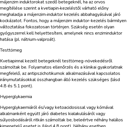
májenzim induktorokat szedő betegeknél, ha az orvos
megítélése szerint a kvetiapin‑kezeléstől várható előny
meghaladja a májenzim‑induktor kezelés abbahagyásával járó
kockázatot. Fontos, hogy a májenzim induktor-kezelés bármilyen
változtatása fokozatosan történjen. Szükség esetén olyan
gyógyszerrel kell helyettesíteni, amelynek nincs enziminduktor
hatása (pl. nátrium‑valproát).
Testtömeg
Kvetiapinnal kezelt betegeknél testtömeg-növekedésről
számoltak be. Folyamatos ellenőrzés és a klinikai gyakorlatnak
megfelelő, az antipszichotikumok alkalmazásával kapcsolatos
iránymutatásokkal összhangban álló kezelés szükséges (lásd
4.8 és 5.1 pont).
Hyperglykaemia
Hyperglykaemiáról és/vagy ketoacidosissal vagy kómával
alkalmanként együtt járó diabetes kialakulásáról vagy
súlyosbodásáról ritkán számoltak be, beleértve néhány halálos
kimenetelű esetet is (lásd 4.8 pont). Néhány esetben