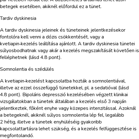
betegek esetében, akiknél előfordul ez a tünet.
Tardiv dyskinesia
A tardiv dyskinesia jeleinek és tüneteinek jelentkezésekor
fontolóra kell venni a dózis csökkentését, vagy a
kvetiapin‑kezelés leállítása ajánlott. A tardiv dyskinesia tünetei
súlyosbodhatnak vagy akár a kezelés megszakítását követően is
felléphetnek (lásd 4.8 pont).
Somnolentia és szédülés
A kvetiapin‑kezelést kapcsolatba hozták a somnolentiával,
illetve az ezzel összefüggő tünetekkel, pl. a sedatióval (lásd
4.8 pont). Bipoláris depresszió kezelésében végzett klinikai
vizsgálatokban a tünetek általában a kezelés első 3 napján
jelentkeztek, főként enyhe vagy közepes intenzitással. Azoknál
a betegeknél, akiknél súlyos somnolentia lép fel, legalább
2 hétig, illetve a tünetek enyhüléséig gyakoribb
kapcsolattartásra lehet szükség, és a kezelés felfüggesztése is
megfontolandó.