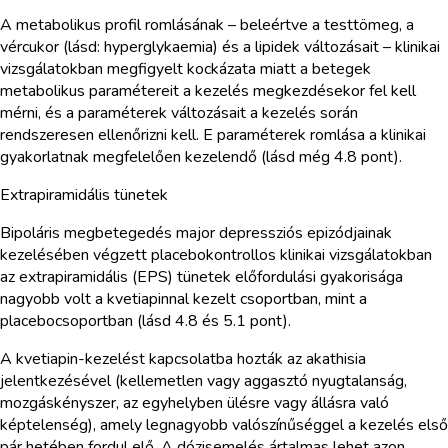
A metabolikus profil romlásának – beleértve a testtömeg, a
vércukor (lásd: hyperglykaemia) és a lipidek változásait – klinikai
vizsgálatokban megfigyelt kockázata miatt a betegek
metabolikus paramétereit a kezelés megkezdésekor fel kell
mérni, és a paraméterek változásait a kezelés során
rendszeresen ellenőrizni kell. E paraméterek romlása a klinikai
gyakorlatnak megfelelően kezelendő (lásd még 4.8 pont).
Extrapiramidális tünetek
Bipoláris megbetegedés major depressziós epizódjainak
kezelésében végzett placebokontrollos klinikai vizsgálatokban
az extrapiramidális (EPS) tünetek előfordulási gyakorisága
nagyobb volt a kvetiapinnal kezelt csoportban, mint a
placebocsoportban (lásd 4.8 és 5.1 pont).
A kvetiapin-kezelést kapcsolatba hozták az akathisia
jelentkezésével (kellemetlen vagy aggasztó nyugtalanság,
mozgáskényszer, az egyhelyben ülésre vagy állásra való
képtelenség), amely legnagyobb valószínűséggel a kezelés első
pár hetében fordul elő. A dózisemelés ártalmas lehet azon