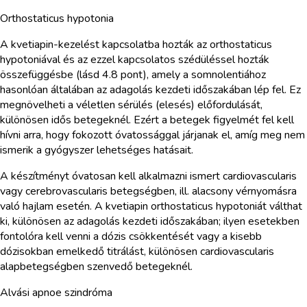
Orthostaticus hypotonia
A kvetiapin-kezelést kapcsolatba hozták az orthostaticus
hypotoniával és az ezzel kapcsolatos szédüléssel hozták
összefüggésbe (lásd 4.8 pont), amely a somnolentiához
hasonlóan általában az adagolás kezdeti időszakában lép fel. Ez
megnövelheti a véletlen sérülés (elesés) előfordulását,
különösen idős betegeknél. Ezért a betegek figyelmét fel kell
hívni arra, hogy fokozott óvatossággal járjanak el, amíg meg nem
ismerik a gyógyszer lehetséges hatásait.
A készítményt óvatosan kell alkalmazni ismert cardiovascularis
vagy cerebrovascularis betegségben, ill. alacsony vérnyomásra
való hajlam esetén. A kvetiapin orthostaticus hypotoniát válthat
ki, különösen az adagolás kezdeti időszakában; ilyen esetekben
fontolóra kell venni a dózis csökkentését vagy a kisebb
dózisokban emelkedő titrálást, különösen cardiovascularis
alapbetegségben szenvedő betegeknél.
Alvási apnoe szindróma