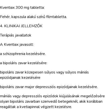
Kventiax 300 mg tabletta:
Fehér, kapszula alakú színű filmtabletta.
4. KLINIKAI JELLEMZŐK
Terápiás javallatok
A Kventiax javasolt:
a schizophrenia kezelésére.
a bipoláris zavar kezelésére:
bipoláris zavar közepesen súlyos vagy súlyos mániás
epizódjainak kezelésére
bipoláris zavar major depressziós epizódjainak kezelésére.
mániás vagy depressziós epizódok kiújulásának megelőzésére
olyan bipoláris zavarban szenvedő betegeknél, akik korábban
reagáltak a kvetiapinnal végzett kezelésre.