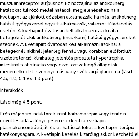
muszkarinreceptor‑altípushoz. Ez hozzájárul az antikolinerg
hatásokat tükröző mellékhatások megjelenéséhez, ha a
kvetiapint az ajánlott dózisban alkalmazzák, ha más, antikolinerg
hatású gyógyszerrel együtt alkalmazzák, valamint túladagolás
esetén. A kvetiapint óvatosan kell alkalmazni azoknál a
betegeknél, akik antikolinerg (muszkarin) hatású gyógyszereket
szednek. A kvetiapint óvatosan kell alkalmazni azoknál a
betegeknél, akiknél jelenleg fennáll vagy korábban előfordult
vizeletretenció, klinikailag jelentős prosztata hypertrophia,
intestinalis obstructio vagy ezzel összefüggő állapotok,
megemelkedett szemnyomás vagy szűk zugú glaucoma (lásd
4.5, 4.8, 5.1 és 4.9 pont).
Interakciók
Lásd még 4.5 pont.
Erős májenzim induktorok, mint karbamazepin vagy fenitoin
együttes adása lényegesen csökkenti a kvetiapin
plazmakoncentrációját, és ez hatással lehet a kvetiapin-terápia
hatékonyságára. A kvetiapin‑kezelés kizárólag akkor kezdhető el