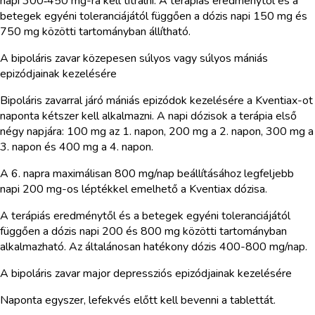
napi 300‑450 mg-ra kell titrálni. A terápiás eredménytől és a
betegek egyéni toleranciájától függően a dózis napi 150 mg és
750 mg közötti tartományban állítható.
A bipoláris zavar közepesen súlyos vagy súlyos mániás
epizódjainak kezelésére
Bipoláris zavarral járó mániás epizódok kezelésére a Kventiax-ot
naponta kétszer kell alkalmazni. A napi dózisok a terápia első
négy napjára: 100 mg az 1. napon, 200 mg a 2. napon, 300 mg a
3. napon és 400 mg a 4. napon.
A 6. napra maximálisan 800 mg/nap beállításához legfeljebb
napi 200 mg-os léptékkel emelhető a Kventiax dózisa.
A terápiás eredménytől és a betegek egyéni toleranciájától
függően a dózis napi 200 és 800 mg közötti tartományban
alkalmazható. Az általánosan hatékony dózis 400-800 mg/nap.
A bipoláris zavar major depressziós epizódjainak kezelésére
Naponta egyszer, lefekvés előtt kell bevenni a tablettát.