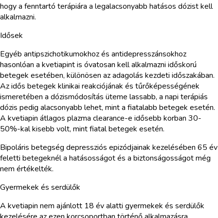
hogy a fenntartó terápiára a legalacsonyabb hatásos dózist kell
alkalmazni.
Idősek
Egyéb antipszichotikumokhoz és antidepresszánsokhoz
hasonlóan a kvetiapint is óvatosan kell alkalmazni időskorú
betegek esetében, különösen az adagolás kezdeti időszakában.
Az idős betegek klinikai reakciójának és tűrőképességének
ismeretében a dózismódosítás üteme lassabb, a napi terápiás
dózis pedig alacsonyabb lehet, mint a fiatalabb betegek esetén.
A kvetiapin átlagos plazma clearance-e idősebb korban 30-
50%-kal kisebb volt, mint fiatal betegek esetén.
Bipoláris betegség depressziós epizódjainak kezelésében 65 év
feletti betegeknél a hatásosságot és a biztonságosságot még
nem értékelték.
Gyermekek és serdülők
A kvetiapin nem ajánlott 18 év alatti gyermekek és serdülők
kezelésére az ezen korcsoportban történő alkalmazásra