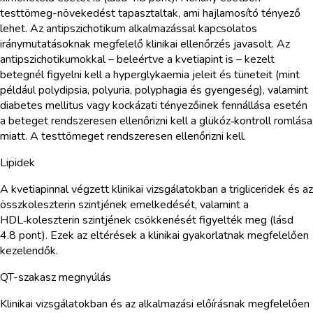
testtömeg-növekedést tapasztaltak, ami hajlamosító tényező
lehet. Az antipszichotikum alkalmazással kapcsolatos
iránymutatásoknak megfelelő klinikai ellenőrzés javasolt. Az
antipszichotikumokkal – beleértve a kvetiapint is – kezelt
betegnél figyelni kell a hyperglykaemia jeleit és tüneteit (mint
például polydipsia, polyuria, polyphagia és gyengeség), valamint
diabetes mellitus vagy kockázati tényezőinek fennállása esetén
a beteget rendszeresen ellenőrizni kell a glükóz‑kontroll romlása
miatt. A testtömeget rendszeresen ellenőrizni kell.
Lipidek
A kvetiapinnal végzett klinikai vizsgálatokban a trigliceridek és az
összkoleszterin szintjének emelkedését, valamint a
HDL‑koleszterin szintjének csökkenését figyelték meg (lásd
4.8 pont). Ezek az eltérések a klinikai gyakorlatnak megfelelően
kezelendők.
QT-szakasz megnyúlás
Klinikai vizsgálatokban és az alkalmazási előírásnak megfelelően