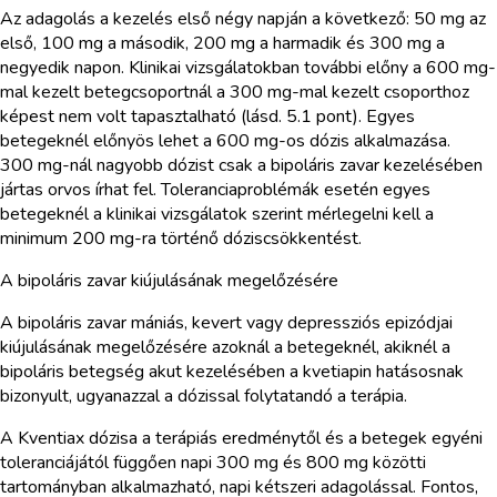
Az adagolás a kezelés első négy napján a következő: 50 mg az
első, 100 mg a második, 200 mg a harmadik és 300 mg a
negyedik napon. Klinikai vizsgálatokban további előny a 600 mg-
mal kezelt betegcsoportnál a 300 mg-mal kezelt csoporthoz
képest nem volt tapasztalható (lásd. 5.1 pont). Egyes
betegeknél előnyös lehet a 600 mg-os dózis alkalmazása.
300 mg-nál nagyobb dózist csak a bipoláris zavar kezelésében
jártas orvos írhat fel. Toleranciaproblémák esetén egyes
betegeknél a klinikai vizsgálatok szerint mérlegelni kell a
minimum 200 mg-ra történő dóziscsökkentést.
A bipoláris zavar kiújulásának megelőzésére
A bipoláris zavar mániás, kevert vagy depressziós epizódjai
kiújulásának megelőzésére azoknál a betegeknél, akiknél a
bipoláris betegség akut kezelésében a kvetiapin hatásosnak
bizonyult, ugyanazzal a dózissal folytatandó a terápia.
A Kventiax dózisa a terápiás eredménytől és a betegek egyéni
toleranciájától függően napi 300 mg és 800 mg közötti
tartományban alkalmazható, napi kétszeri adagolással. Fontos,