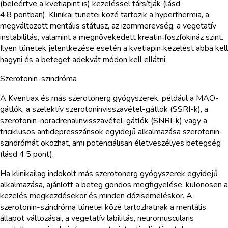
(beleértve a kvetiapint is) kezeléssel társítják (lásd
4.8 pontban). Klinikai tünetei közé tartozik a hyperthermia, a
megváltozott mentális státusz, az izommerevség, a vegetatív
instabilitás, valamint a megnövekedett kreatin‑foszfokináz szint.
Ilyen tünetek jelentkezése esetén a kvetiapin‑kezelést abba kell
hagyni és a beteget adekvát módon kell ellátni.
Szerotonin-szindróma
A Kventiax és más szerotonerg gyógyszerek, például a MAO-
gátlók, a szelektív szerotoninvisszavétel-gátlók (SSRI-k), a
szerotonin-noradrenalinvisszavétel-gátlók (SNRI-k) vagy a
triciklusos antidepresszánsok egyidejű alkalmazása szerotonin-
szindrómát okozhat, ami potenciálisan életveszélyes betegség
(lásd 4.5 pont).
Ha klinikailag indokolt más szerotonerg gyógyszerek egyidejű
alkalmazása, ajánlott a beteg gondos megfigyelése, különösen a
kezelés megkezdésekor és minden dózisemeléskor. A
szerotonin-szindróma tünetei közé tartozhatnak a mentális
állapot változásai, a vegetatív labilitás, neuromuscularis