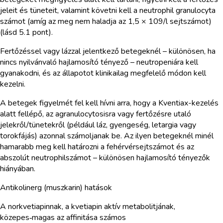
jeleit és tüneteit, valamint követni kell a neutrophil granulocyta
számot (amíg az meg nem haladja az 1,5 × 109/l sejtszámot)
(lásd 5.1 pont).
Fertőzéssel vagy lázzal jelentkező betegeknél – különösen, ha
nincs nyilvánvaló hajlamosító tényező – neutropeniára kell
gyanakodni, és az állapotot klinikailag megfelelő módon kell
kezelni.
A betegek figyelmét fel kell hívni arra, hogy a Kventiax-kezelés
alatt fellépő, az agranulocytosisra vagy fertőzésre utaló
jelekről/tünetekről (például láz, gyengeség, letargia vagy
torokfájás) azonnal számoljanak be. Az ilyen betegeknél minél
hamarabb meg kell határozni a fehérvérsejtszámot és az
abszolút neutrophilszámot – különösen hajlamosító tényezők
hiányában.
Antikolinerg (muszkarin) hatások
A norkvetiapinnak, a kvetiapin aktív metabolitjának,
közepes‑magas az affinitása számos