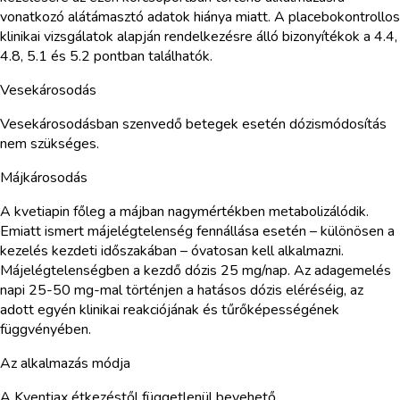
vonatkozó alátámasztó adatok hiánya miatt. A placebokontrollos
klinikai vizsgálatok alapján rendelkezésre álló bizonyítékok a 4.4,
4.8, 5.1 és 5.2 pontban találhatók.
Vesekárosodás
Vesekárosodásban szenvedő betegek esetén dózismódosítás
nem szükséges.
Májkárosodás
A kvetiapin főleg a májban nagymértékben metabolizálódik.
Emiatt ismert májelégtelenség fennállása esetén – különösen a
kezelés kezdeti időszakában – óvatosan kell alkalmazni.
Májelégtelenségben a kezdő dózis 25 mg/nap. Az adagemelés
napi 25-50 mg-mal történjen a hatásos dózis eléréséig, az
adott egyén klinikai reakciójának és tűrőképességének
függvényében.
Az alkalmazás módja
A Kventiax étkezéstől függetlenül bevehető.