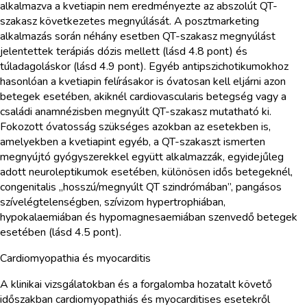
alkalmazva a kvetiapin nem eredményezte az abszolút QT-
szakasz következetes megnyúlását. A posztmarketing
alkalmazás során néhány esetben QT-szakasz megnyúlást
jelentettek terápiás dózis mellett (lásd 4.8 pont) és
túladagoláskor (lásd 4.9 pont). Egyéb antipszichotikumokhoz
hasonlóan a kvetiapin felírásakor is óvatosan kell eljárni azon
betegek esetében, akiknél cardiovascularis betegség vagy a
családi anamnézisben megnyúlt QT-szakasz mutatható ki.
Fokozott óvatosság szükséges azokban az esetekben is,
amelyekben a kvetiapint egyéb, a QT-szakaszt ismerten
megnyújtó gyógyszerekkel együtt alkalmazzák, egyidejűleg
adott neuroleptikumok esetében, különösen idős betegeknél,
congenitalis „hosszú/megnyúlt QT szindrómában”, pangásos
szívelégtelenségben, szívizom hypertrophiában,
hypokalaemiában és hypomagnesaemiában szenvedő betegek
esetében (lásd 4.5 pont).
Cardiomyopathia és myocarditis
A klinikai vizsgálatokban és a forgalomba hozatalt követő
időszakban cardiomyopathiás és myocarditises esetekről