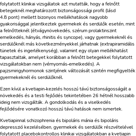
folytatott klinikai vizsgálatok azt mutatták, hogy a felnőtt
betegeknél meghatározott biztonságossági profil (lásd
4.8 pont) mellett bizonyos mellékhatások nagyobb
gyakorisággal jelentkeztek gyermekek és serdülők esetén, mint
a felnőtteknél (étvágynövekedés, szérum prolaktinszint
emelkedés, hányás, rhinitis és syncope), vagy gyermekeknél és
serdülőknél más következményekkel járhatnak (extrapiramidális
tünetek és ingerlékenység), valamint egy olyan mellékhatást
tapasztaltak, amelyet korábban a felnőtt betegekkel folytatott
vizsgálatokban nem (vérnyomás‑emelkedés). A
pajzsmirigyhormonok szintjének változását szintén megfigyelték
gyermekeknél és serdülőknél.
Ezen kívül a kvetiapin‑kezelés hosszú távú biztonságosságát a
növekedés és a testi fejlődés tekintetében 26 hétnél hosszabb
ideig nem vizsgálták. A gondolkodás és a viselkedés
fejlődésére vonatkozó hosszú távú hatások nem ismertek.
Kvetiapinnal schizophrenia és bipoláris mánia és bipoláris
depresszió kezelésében, gyermekek és serdülők részvételével
folytatott placebokontrollos klinikai vizsgálatokban a kvetiapin