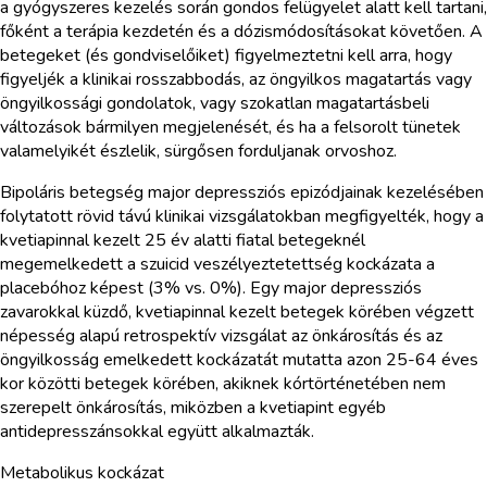
a gyógyszeres kezelés során gondos felügyelet alatt kell tartani,
főként a terápia kezdetén és a dózismódosításokat követően. A
betegeket (és gondviselőiket) figyelmeztetni kell arra, hogy
figyeljék a klinikai rosszabbodás, az öngyilkos magatartás vagy
öngyilkossági gondolatok, vagy szokatlan magatartásbeli
változások bármilyen megjelenését, és ha a felsorolt tünetek
valamelyikét észlelik, sürgősen forduljanak orvoshoz.
Bipoláris betegség major depressziós epizódjainak kezelésében
folytatott rövid távú klinikai vizsgálatokban megfigyelték, hogy a
kvetiapinnal kezelt 25 év alatti fiatal betegeknél
megemelkedett a szuicid veszélyeztetettség kockázata a
placebóhoz képest (3% vs. 0%). Egy major depressziós
zavarokkal küzdő, kvetiapinnal kezelt betegek körében végzett
népesség alapú retrospektív vizsgálat az önkárosítás és az
öngyilkosság emelkedett kockázatát mutatta azon 25-64 éves
kor közötti betegek körében, akiknek kórtörténetében nem
szerepelt önkárosítás, miközben a kvetiapint egyéb
antidepresszánsokkal együtt alkalmazták.
Metabolikus kockázat