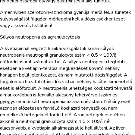
rendellenességek és/vagy gastrointestinalis tünetek.
Amennyiben szerotonin-szindróma gyanúja merül fel, a tünetek
súlyosságától függően mérlegelni kell a dózis csökkentését
vagy a kezelés leállítását.
Súlyos neutropenia és agranulocytosis
A kvetiapinnal végzett klinikai vizsgálatok során súlyos
neutropenia (neutrophil granulocyta szám < 0,5 × 109/l)
előfordulásáról számoltak be. A súlyos neutropenia legtöbb
esetben a kvetiapin-terápia megkezdését követő néhány
hónapon belül jelentkezett, és nem mutatott dózisfüggést. A
forgalomba hozatal utáni időszakban néhány halálos kimenetelű
eset is előfordult. A neutropenia lehetséges kockázati tényezői
a már korábban is fennálló alacsony fehérvérsejtszám és
gyógyszer‑indukált neutropenia az anamnézisben. Néhány eset
azonban előzetesen fennálló kockázati tényezőkkel nem
rendelkező betegeknél fordult elő. Azon betegek esetében,
akiknél a neutrophil granulocyta szám 1,0 × 109/l‑nél
alacsonyabb, a kvetiapin alkalmazását le kell állítani. Az ilyen
betegeket megfigyelés alatt kell tartani, figyelni kell a fertőzés