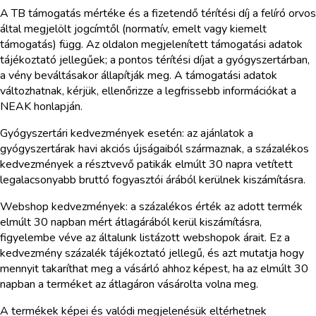
A TB támogatás mértéke és a fizetendő térítési díj a felíró orvos
által megjelölt jogcímtől (normatív, emelt vagy kiemelt
támogatás) függ. Az oldalon megjelenített támogatási adatok
tájékoztató jellegűek; a pontos térítési díjat a gyógyszertárban,
a vény beváltásakor állapítják meg. A támogatási adatok
változhatnak, kérjük, ellenőrizze a legfrissebb információkat a
NEAK honlapján.
Gyógyszertári kedvezmények esetén: az ajánlatok a
gyógyszertárak havi akciós újságaiból származnak, a százalékos
kedvezmények a résztvevő patikák elmúlt 30 napra vetített
legalacsonyabb bruttó fogyasztói árából kerülnek kiszámításra.
Webshop kedvezmények: a százalékos érték az adott termék
elmúlt 30 napban mért átlagárából kerül kiszámításra,
figyelembe véve az általunk listázott webshopok árait. Ez a
kedvezmény százalék tájékoztató jellegű, és azt mutatja hogy
mennyit takaríthat meg a vásárló ahhoz képest, ha az elmúlt 30
napban a terméket az átlagáron vásárolta volna meg.
A termékek képei és valódi megjelenésük eltérhetnek