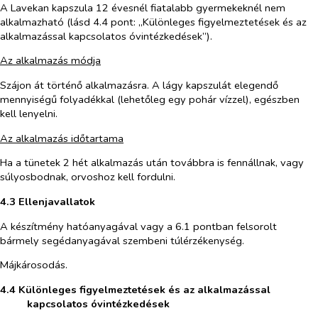
A Lavekan kapszula 12 évesnél fiatalabb gyermekeknél nem
alkalmazható (lásd 4.4 pont: „Különleges figyelmeztetések és az
alkalmazással kapcsolatos óvintézkedések”).
Az alkalmazás módja
Szájon át történő alkalmazásra. A lágy kapszulát elegendő
mennyiségű folyadékkal (lehetőleg egy pohár vízzel), egészben
kell lenyelni.
Az alkalmazás időtartama
Ha a tünetek 2 hét alkalmazás után továbbra is fennállnak, vagy
súlyosbodnak, orvoshoz kell fordulni.
4.3 Ellenjavallatok
A készítmény hatóanyagával vagy a 6.1 pontban felsorolt
bármely segédanyagával szembeni túlérzékenység.
Májkárosodás.
4.4 Különleges figyelmeztetések és az alkalmazással
kapcsolatos óvintézkedések