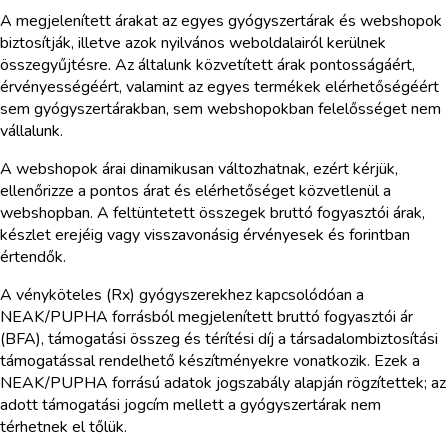
A megjelenített árakat az egyes gyógyszertárak és webshopok
biztosítják, illetve azok nyilvános weboldalairól kerülnek
összegyűjtésre. Az általunk közvetített árak pontosságáért,
érvényességéért, valamint az egyes termékek elérhetőségéért
sem gyógyszertárakban, sem webshopokban felelősséget nem
vállalunk.
A webshopok árai dinamikusan változhatnak, ezért kérjük,
ellenőrizze a pontos árat és elérhetőséget közvetlenül a
webshopban. A feltüntetett összegek bruttó fogyasztói árak,
készlet erejéig vagy visszavonásig érvényesek és forintban
értendők.
A vényköteles (Rx) gyógyszerekhez kapcsolódóan a
NEAK/PUPHA forrásból megjelenített bruttó fogyasztói ár
(BFA), támogatási összeg és térítési díj a társadalombiztosítási
támogatással rendelhető készítményekre vonatkozik. Ezek a
NEAK/PUPHA forrású adatok jogszabály alapján rögzítettek; az
adott támogatási jogcím mellett a gyógyszertárak nem
térhetnek el tőlük.