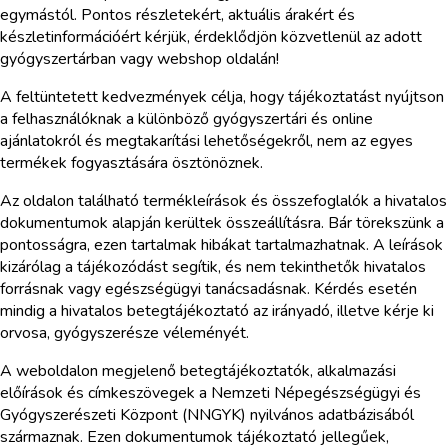
egymástól. Pontos részletekért, aktuális árakért és
készletinformációért kérjük, érdeklődjön közvetlenül az adott
gyógyszertárban vagy webshop oldalán!
A feltüntetett kedvezmények célja, hogy tájékoztatást nyújtson
a felhasználóknak a különböző gyógyszertári és online
ajánlatokról és megtakarítási lehetőségekről, nem az egyes
termékek fogyasztására ösztönöznek.
Az oldalon található termékleírások és összefoglalók a hivatalos
dokumentumok alapján kerültek összeállításra. Bár törekszünk a
pontosságra, ezen tartalmak hibákat tartalmazhatnak. A leírások
kizárólag a tájékozódást segítik, és nem tekinthetők hivatalos
forrásnak vagy egészségügyi tanácsadásnak. Kérdés esetén
mindig a hivatalos betegtájékoztató az irányadó, illetve kérje ki
orvosa, gyógyszerésze véleményét.
A weboldalon megjelenő betegtájékoztatók, alkalmazási
előírások és címkeszövegek a Nemzeti Népegészségügyi és
Gyógyszerészeti Központ (NNGYK) nyilvános adatbázisából
származnak. Ezen dokumentumok tájékoztató jellegűek,