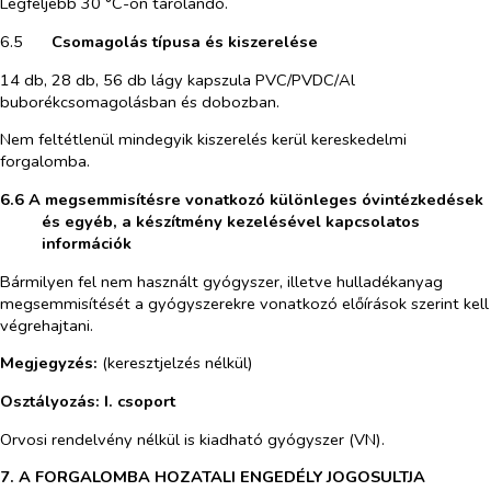
Legfeljebb 30 °C-on tárolandó.
6.5​
Csomagolás típusa és kiszerelése
14 db, 28 db, 56 db lágy kapszula PVC/PVDC/Al
buborékcsomagolásban és dobozban.
Nem feltétlenül mindegyik kiszerelés kerül kereskedelmi
forgalomba.
6.6 A megsemmisítésre vonatkozó különleges óvintézkedések
és egyéb, a készítmény kezelésével kapcsolatos
információk
Bármilyen fel nem használt gyógyszer, illetve hulladékanyag
megsemmisítését a gyógyszerekre vonatkozó előírások szerint kell
végrehajtani.
Megjegyzés:
(keresztjelzés nélkül)
Osztályozás: I. csoport
Orvosi rendelvény nélkül is kiadható gyógyszer (VN).
7. A FORGALOMBA HOZATALI ENGEDÉLY JOGOSULTJA