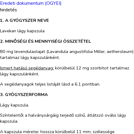
Eredeti dokumentum (OGYEI)
hirdetés
1.
A GYÓGYSZER NEVE
Lavekan lágy kapszula
2. MINŐSÉGI ÉS MENNYISÉGI ÖSSZETÉTEL
80 mg levendulaolajat
(Lavandula angustifolia
Miller, aetheroleum)
tartalmaz lágy kapszulánként.
Ismert hatású segédanyag:
körülbelül 12 mg szorbitot tartalmaz
lágy kapszulánként.
A segédanyagok teljes listáját lásd a 6.1 pontban.
3. GYÓGYSZERFORMA
Lágy kapszula.
Színtelentől a halványsárgáig terjedő színű, átlátszó ovális lágy
kapszula.
A kapszula méretei: hossza körülbelül 11 mm, szélessége