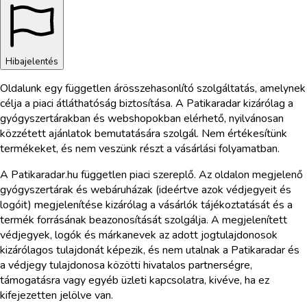
Hibajelentés
Oldalunk egy független árösszehasonlító szolgáltatás, amelynek
célja a piaci átláthatóság biztosítása. A Patikaradar kizárólag a
gyógyszertárakban és webshopokban elérhető, nyilvánosan
közzétett ajánlatok bemutatására szolgál. Nem értékesítünk
termékeket, és nem veszünk részt a vásárlási folyamatban.
A Patikaradar.hu független piaci szereplő. Az oldalon megjelenő
gyógyszertárak és webáruházak (ideértve azok védjegyeit és
logóit) megjelenítése kizárólag a vásárlók tájékoztatását és a
termék forrásának beazonosítását szolgálja. A megjelenített
védjegyek, logók és márkanevek az adott jogtulajdonosok
kizárólagos tulajdonát képezik, és nem utalnak a Patikaradar és
a védjegy tulajdonosa közötti hivatalos partnerségre,
támogatásra vagy egyéb üzleti kapcsolatra, kivéve, ha ez
kifejezetten jelölve van.