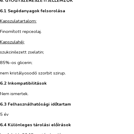
6. GYÓGYSZERÉSZETI JELLEMZŐK
6.1 Segédanyagok felsorolása
Kapszulatartalom:
Finomított repceolaj.
Kapszulahéj:
szukcinilezett zselatin;
85%-os glicerin;
nem kristályosodó szorbit szirup.
6.2 Inkompatibilitások
Nem ismertek.
6.3 Felhasználhatósági időtartam
5 év
6.4 Különleges tárolási előírások