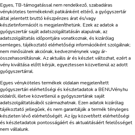
Egyes, TB-támogatással nem rendelkező, szabadáras
vényköteles termékeknél patikánként eltérő, a gyógyszertár
által jelentett bruttó készpénzes árat és/vagy
készletinformációt is megjeleníthetünk. Ezek az adatok a
gyógyszertár saját adatszolgáltatásán alapulnak, az
adatszolgáltatás időpontjára vonatkoznak, és kizárólag
semleges, tájékoztató elérhetőségi információként szolgálnak;
nem minősülnek akciónak, kedvezménynek vagy ár-
összehasonlításnak. Az aktuális ár és készlet változhat, ezért a
vény kiváltása előtt kérjük, egyeztessen közvetlenül az adott
gyógyszertárral.
Egyes vényköteles termékek oldalain megjelenített
gyógyszertári elérhetőségi és készletadatok a BENUVény.hu
oldalról, illetve közvetlenül a gyógyszertárak saját
adatszolgáltatásából származhatnak. Ezen adatok kizárólag
tájékoztató jellegűek, és nem garantálják a termék tényleges
készleten lévő elérhetőségét. Az így közvetített elérhetőségi
és készletadatok pontosságáért és aktualitásáért felelősséget
nem vállalunk.