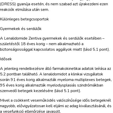
(DRESS) gyanúja esetén, és nem szabad azt újrakezdeni ezen
reakciók elmúlása után sem.
Különleges betegcsoportok
Gyermekek és serdülők
A Lenalidomide Zentiva gyermekek és serdülők esetében –
születéstől 18 éves korig – nem alkalmazható a
biztonságossággal kapcsolatos aggályok miatt (lásd 5.1 pont).
Idősek
A jelenleg rendelkezésre álló farmakokinetikai adatok leírása az
5.2 pontban található. A lenalidomidot a klinikai vizsgálatok
során 91 éves korig alkalmazták myeloma multiplexes betegek,
95 éves korig alkalmazták myelodysplasiás szindrómákban
szenvedő betegek kezelésére (lásd 5.1 pont).
Mivel a csökkent veseműködés valószínűsége idős betegeknél
nagyobb, elővigyázatosan kell eljárni az adag kiválasztásánál, és
a vesefunkció ellenőrzése javasolt.