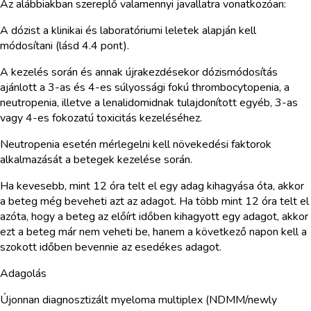
Az alábbiakban szereplő valamennyi javallatra vonatkozóan:
A dózist a klinikai és laboratóriumi leletek alapján kell
módosítani (lásd 4.4 pont).
A kezelés során és annak újrakezdésekor dózismódosítás
ajánlott a 3-as és 4-es súlyossági fokú thrombocytopenia, a
neutropenia, illetve a lenalidomidnak tulajdonított egyéb, 3-as
vagy 4-es fokozatú toxicitás kezeléséhez.
Neutropenia esetén mérlegelni kell növekedési faktorok
alkalmazását a betegek kezelése során.
Ha kevesebb, mint 12 óra telt el egy adag kihagyása óta, akkor
a beteg még beveheti azt az adagot. Ha több mint 12 óra telt el
azóta, hogy a beteg az előírt időben kihagyott egy adagot, akkor
ezt a beteg már nem veheti be, hanem a következő napon kell a
szokott időben bevennie az esedékes adagot.
Adagolás
Újonnan diagnosztizált myeloma multiplex (NDMM/newly