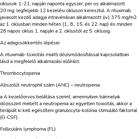
ciklusok 1-21. napján naponta egyszer, per os alkalmazott
20 mg, legfeljebb 12 kezelési cikluson keresztül. A rituximab
javasolt kezdő adagja intravénásan alkalmazott (iv.) 375 mg/m2
az 1. ciklusban minden héten (1., 8., 15. és 22. nap) és minden
28 napos ciklus 1. napján a 2. ciklustól az 5. ciklusig.
Az adagcsökkentés lépései
A rituximab-toxicitás miatti dózismódosítással kapcsolatban
lásd a megfelelő alkalmazási előírást.
Thrombocytopenia
Abszolút neutrophil szám (ANC) – neutropenia
a A kezelőorvos belátása szerint, amennyiben bármelyik
dózisszint mellett a neutropenia az egyetlen toxicitás, akkor a
terápiát ki kell egészíteni granulocyta-kolónia stimuláló faktorral
(G-CSF).
Folliculáris lymphoma (FL)