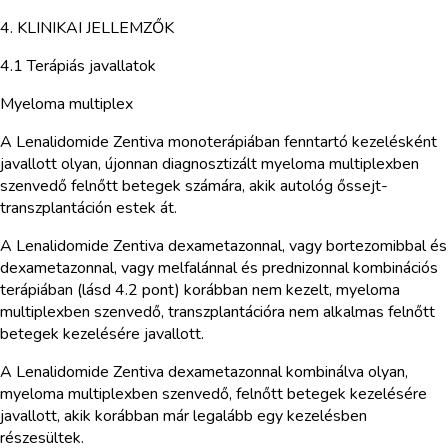
4. KLINIKAI JELLEMZŐK
4.1 Terápiás javallatok
Myeloma multiplex
A Lenalidomide Zentiva monoterápiában fenntartó kezelésként
javallott olyan, újonnan diagnosztizált myeloma multiplexben
szenvedő felnőtt betegek számára, akik autológ őssejt-
transzplantáción estek át.
A Lenalidomide Zentiva dexametazonnal, vagy bortezomibbal és
dexametazonnal, vagy melfalánnal és prednizonnal kombinációs
terápiában (lásd 4.2 pont) korábban nem kezelt, myeloma
multiplexben szenvedő, transzplantációra nem alkalmas felnőtt
betegek kezelésére javallott.
A Lenalidomide Zentiva dexametazonnal kombinálva olyan,
myeloma multiplexben szenvedő, felnőtt betegek kezelésére
javallott, akik korábban már legalább egy kezelésben
részesültek.