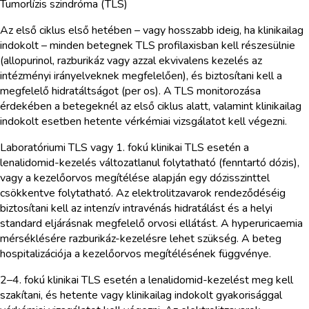
Tumorlízis szindróma (TLS)
Az első ciklus első hetében – vagy hosszabb ideig, ha klinikailag
indokolt – minden betegnek TLS profilaxisban kell részesülnie
(allopurinol, razburikáz vagy azzal ekvivalens kezelés az
intézményi irányelveknek megfelelően), és biztosítani kell a
megfelelő hidratáltságot (per os). A TLS monitorozása
érdekében a betegeknél az első ciklus alatt, valamint klinikailag
indokolt esetben hetente vérkémiai vizsgálatot kell végezni.
Laboratóriumi TLS vagy 1. fokú klinikai TLS esetén a
lenalidomid-kezelés változatlanul folytatható (fenntartó dózis),
vagy a kezelőorvos megítélése alapján egy dózisszinttel
csökkentve folytatható. Az elektrolitzavarok rendeződéséig
biztosítani kell az intenzív intravénás hidratálást és a helyi
standard eljárásnak megfelelő orvosi ellátást. A hyperuricaemia
mérséklésére razburikáz-kezelésre lehet szükség. A beteg
hospitalizációja a kezelőorvos megítélésének függvénye.
2–4. fokú klinikai TLS esetén a lenalidomid-kezelést meg kell
szakítani, és hetente vagy klinikailag indokolt gyakorisággal