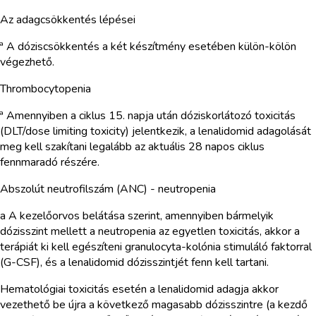
Az adagcsökkentés lépései
ª A dóziscsökkentés a két készítmény esetében külön-kölön
végezhető.
Thrombocytopenia
ª Amennyiben a ciklus 15. napja után dóziskorlátozó toxicitás
(DLT/dose limiting toxicity) jelentkezik, a lenalidomid adagolását
meg kell szakítani legalább az aktuális 28 napos ciklus
fennmaradó részére.
Abszolút neutrofilszám (ANC) - neutropenia
a A kezelőorvos belátása szerint, amennyiben bármelyik
dózisszint mellett a neutropenia az egyetlen toxicitás, akkor a
terápiát ki kell egészíteni granulocyta-kolónia stimuláló faktorral
(G-CSF), és a lenalidomid dózisszintjét fenn kell tartani.
Hematológiai toxicitás esetén a lenalidomid adagja akkor
vezethető be újra a következő magasabb dózisszintre (a kezdő