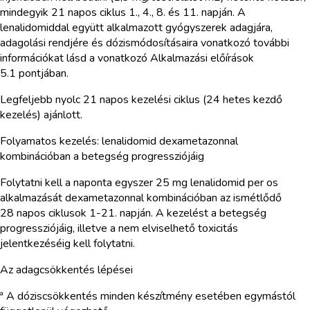
mindegyik 21 napos ciklus 1., 4., 8. és 11. napján. A
lenalidomiddal együtt alkalmazott gyógyszerek adagjára,
adagolási rendjére és dózismódosításaira vonatkozó további
információkat lásd a vonatkozó Alkalmazási előírások
5.1 pontjában.
Legfeljebb nyolc 21 napos kezelési ciklus (24 hetes kezdő
kezelés) ajánlott.
Folyamatos kezelés: lenalidomid dexametazonnal
kombinációban a betegség progressziójáig
Folytatni kell a naponta egyszer 25 mg lenalidomid per os
alkalmazását dexametazonnal kombinációban az ismétlődő
28 napos ciklusok 1-21. napján. A kezelést a betegség
progressziójáig, illetve a nem elviselhető toxicitás
jelentkezéséig kell folytatni.
Az adagcsökkentés lépései
ª A dóziscsökkentés minden készítmény esetében egymástól