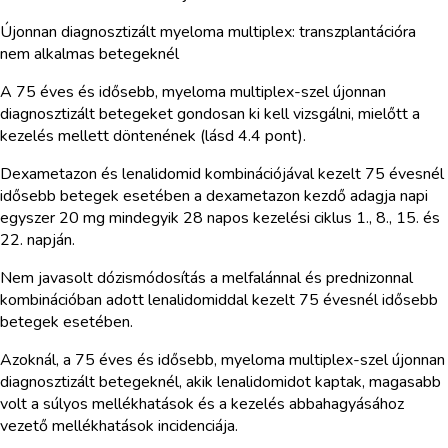
Újonnan diagnosztizált myeloma multiplex: transzplantációra
nem alkalmas betegeknél
A 75 éves és idősebb, myeloma multiplex-szel újonnan
diagnosztizált betegeket gondosan ki kell vizsgálni, mielőtt a
kezelés mellett döntenének (lásd 4.4 pont).
Dexametazon és lenalidomid kombinációjával kezelt 75 évesnél
idősebb betegek esetében a dexametazon kezdő adagja napi
egyszer 20 mg mindegyik 28 napos kezelési ciklus 1., 8., 15. és
22. napján.
Nem javasolt dózismódosítás a melfalánnal és prednizonnal
kombinációban adott lenalidomiddal kezelt 75 évesnél idősebb
betegek esetében.
Azoknál, a 75 éves és idősebb, myeloma multiplex-szel újonnan
diagnosztizált betegeknél, akik lenalidomidot kaptak, magasabb
volt a súlyos mellékhatások és a kezelés abbahagyásához
vezető mellékhatások incidenciája.