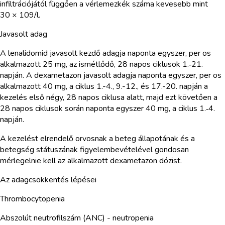
infiltrációjától függően a vérlemezkék száma kevesebb mint
30 × 109/l.
Javasolt adag
A lenalidomid javasolt kezdő adagja naponta egyszer, per os
alkalmazott 25 mg, az ismétlődő, 28 napos ciklusok 1.‑21.
napján. A dexametazon javasolt adagja naponta egyszer, per os
alkalmazott 40 mg, a ciklus 1.-4., 9.-12., és 17.-20. napján a
kezelés első négy, 28 napos ciklusa alatt, majd ezt követően a
28 napos ciklusok során naponta egyszer 40 mg, a ciklus 1.‑4.
napján.
A kezelést elrendelő orvosnak a beteg állapotának és a
betegség státuszának figyelembevételével gondosan
mérlegelnie kell az alkalmazott dexametazon dózist.
Az adagcsökkentés lépései
Thrombocytopenia
Abszolút neutrofilszám (ANC) - neutropenia