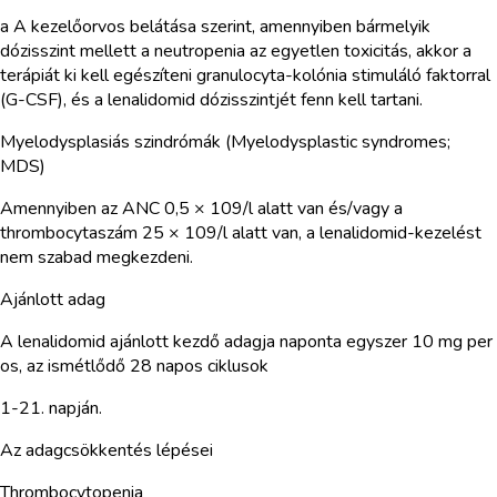
a A kezelőorvos belátása szerint, amennyiben bármelyik
dózisszint mellett a neutropenia az egyetlen toxicitás, akkor a
terápiát ki kell egészíteni granulocyta-kolónia stimuláló faktorral
(G-CSF), és a lenalidomid dózisszintjét fenn kell tartani.
Myelodysplasiás szindrómák (Myelodysplastic syndromes;
MDS)
Amennyiben az ANC 0,5 × 109/l alatt van és/vagy a
thrombocytaszám 25 × 109/l alatt van, a lenalidomid-kezelést
nem szabad megkezdeni.
Ajánlott adag
A lenalidomid ajánlott kezdő adagja naponta egyszer 10 mg per
os, az ismétlődő 28 napos ciklusok
1-21. napján.
Az adagcsökkentés lépései
Thrombocytopenia