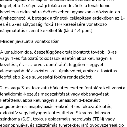
legfeljebb 1. súlyossági fokúra rendeződik, a lenalidomid-
kezelés a ciklus hátralévő részében ugyanazon a dózisszinten
újrakezdhető. A betegek a tünetek csillapítása érdekében az 1-
es és 2-es súlyossági fokú TFR kezelésére vonatkozó
iránymutatás szerint kezelhetők (lásd 4.4 pont).
Minden javallatra vonatkozóan
A lenalidomiddal összefüggőnek tulajdonított további, 3-as
vagy 4-es fokozatú toxicitások esetén abba kell hagyni a
kezelést, és – az orvos döntésétől függően – eggyel
alacsonyabb dózisszinten kell újrakezdeni, amikor a toxicitás
legfeljebb 2-es súlyossági fokúra rendeződött.
2-es vagy 3-as fokozatú bőrkiütés esetén fontolóra kell venni a
lenalidomid-kezelés megszakítását vagy abbahagyását.
Feltétlenül abba kell hagyni a lenalidomid-kezelést
angiooedema, anaphylaxiás reakció, 4-es fokozatú kiütés,
exfoliatív vagy hólyagos kiütés, illetve Stevens–Johnson-
szindróma (SJS), toxicus epidermalis necrolysis (TEN) vagy
eosinophiliával és szisztémás tünetekkel járó gyógyszerreakció