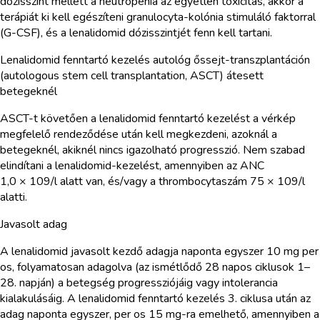
dózisszint mellett a neutropenia az egyetlen toxicitás, akkor a
terápiát ki kell egészíteni granulocyta-kolónia stimuláló faktorral
(G-CSF), és a lenalidomid dózisszintjét fenn kell tartani.
Lenalidomid fenntartó kezelés autológ őssejt-transzplantáción
(autologous stem cell transplantation, ASCT) átesett
betegeknél
ASCT-t követően a lenalidomid fenntartó kezelést a vérkép
megfelelő rendeződése után kell megkezdeni, azoknál a
betegeknél, akiknél nincs igazolható progresszió. Nem szabad
elindítani a lenalidomid-kezelést, amennyiben az ANC
1,0 × 109/l alatt van, és/vagy a thrombocytaszám 75 × 109/l
alatti.
Javasolt adag
A lenalidomid javasolt kezdő adagja naponta egyszer 10 mg per
os, folyamatosan adagolva (az ismétlődő 28 napos ciklusok 1–
28. napján) a betegség progressziójáig vagy intolerancia
kialakulásáig. A lenalidomid fenntartó kezelés 3. ciklusa után az
adag naponta egyszer, per os 15 mg-ra emelhető, amennyiben a