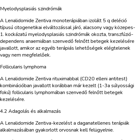
Myelodysplasiás szindrómák
A Lenalidomide Zentiva monoterápiában izolált 5 q deléció
típusú citogenetikai elváltozással járó, alacsony vagy közepes-
1. kockázatú myelodysplasiás szindrómák okozta, transzfúzió-
dependens anaemiában szenvedő felnőtt betegek kezelésére
javallott, amikor az egyéb terápiás lehetőségek elégtelenek
vagy nem megfelelőek.
Follicularis lymphoma
A Lenalidomide Zentiva rituximabbal (CD20 elleni antitest)
kombinációban javallott korábban már kezelt (1-3a súlyossági
fokú) follicularis lymphomában szenvedő felnőtt betegek
kezelésére.
4.2 Adagolás és alkalmazás
A Lenalidomide Zentiva-kezelést a daganatellenes terápiák
alkalmazásában gyakorlott orvosnak kell felügyelnie.