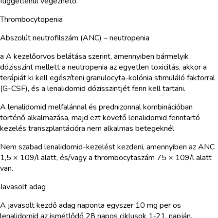
függetlenül végezhető.
Thrombocytopenia
Abszolút neutrofilszám (ANC) – neutropenia
a A kezelőorvos belátása szerint, amennyiben bármelyik
dózisszint mellett a neutropenia az egyetlen toxicitás, akkor a
terápiát ki kell egészíteni granulocyta-kolónia stimuláló faktorral
(G-CSF), és a lenalidomid dózisszintjét fenn kell tartani.
A lenalidomid melfalánnal és prednizonnal kombinációban
történő alkalmazása, majd ezt követő lenalidomid fenntartó
kezelés transzplantációra nem alkalmas betegeknél
Nem szabad lenalidomid-kezelést kezdeni, amennyiben az ANC
1,5 × 109/l alatt, és/vagy a thrombocytaszám 75 × 109/l alatt
van.
Javasolt adag
A javasolt kezdő adag naponta egyszer 10 mg per os
lenalidomid az ismétlődő 28 napos ciklusok 1‑21. napján,