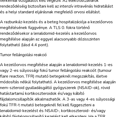
vérkémiai vizsgálatot kell végezni. Az elektrolitzavarok
rendeződéséig biztosítani kell az intenzív intravénás hidratálást
és a helyi standard eljárásnak megfelelő orvosi ellátást.
A razburikáz-kezelés és a beteg hospitalizációja a kezelőorvos
megítélésének függvénye. A TLS 0. fokra történő
rendeződésekor a lenalidomid-kezelés a kezelőorvos
megítélése alapján az eggyel alacsonyabb dózisszinten
folytatható (lásd 4.4 pont).
Tumor fellángolási reakció
A kezelőorvos megítélése alapján a lenalidomid-kezelés 1-es
vagy 2-es súlyossági fokú tumor fellángolási reakciót (tumour
flare reaction, TFR) mutató betegeknél megszakítás, illetve
módosítás nélkül folytatható. A kezelőorvos megítélése alapján
nem-szteroid gyulladásgátló gyógyszerek (NSAID-ok), rövid
hatástartamú kortikoszteroidok és/vagy kábító
fájdalomcsillapítók alkalmazhatók. A 3-as vagy 4-es súlyossági
fokú TFR-t mutató betegeknél fel kell függeszteni a
lenalidomid-kezelést és NSAID-, kortikoszteroid- és/vagy
kábító fájdalomcsillapító kezelést kell elkezdeni. Ha a TFR