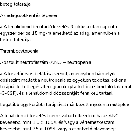
beteg tolerálja.
Az adagcsökkentés lépései
a A lenalidomid fenntartó kezelés 3. ciklusa után naponta
egyszer per os 15 mg-ra emelhető az adag, amennyiben a
beteg tolerálja.
Thrombocytopenia
Abszolút neutrofilszám (ANC) – neutropenia
a A kezelőorvos belátása szerint, amennyiben bármelyik
dózisszint mellett a neutropenia az egyetlen toxicitás, akkor a
terápiát ki kell egészíteni granulocyta-kolónia stimuláló faktorral
(G-CSF), és a lenalidomid dózisszintjét fenn kell tartani.
Legalább egy korábbi terápiával már kezelt myeloma multiplex
A lenalidomid-kezelést nem szabad elkezdeni, ha az ANC
kevesebb, mint 1,0 × 109/l, és/vagy a vérlemezkeszám
kevesebb, mint 75 × 109/l, vagy a csontvelő plazmasejt-