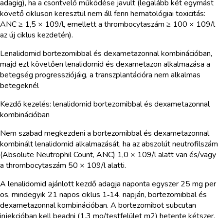
adagig), ha a csontvelő működése javult (legalább két egymást
követő cikluson keresztül nem áll fenn hematológiai toxicitás:
ANC ≥ 1,5 × 109/l, emellett a thrombocytaszám ≥ 100 × 109/l
az új ciklus kezdetén).
Lenalidomid bortezomibbal és dexametazonnal kombinációban,
majd ezt követően lenalidomid és dexametazon alkalmazása a
betegség progressziójáig, a transzplantációra nem alkalmas
betegeknél
Kezdő kezelés: lenalidomid bortezomibbal és dexametazonnal
kombinációban
Nem szabad megkezdeni a bortezomibbal és dexametazonnal
kombinált lenalidomid alkalmazását, ha az abszolút neutrofilszám
(Absolute Neutrophil Count, ANC) 1,0 × 109/l alatt van és/vagy
a thrombocytaszám 50 × 109/l alatti.
A lenalidomid ajánlott kezdő adagja naponta egyszer 25 mg per
os, mindegyik 21 napos ciklus 1‑14. napján, bortezomibbal és
dexametazonnal kombinációban. A bortezomibot subcutan
injekcióban kell beadni (1,3 mg/testfelület m2) hetente kétszer,