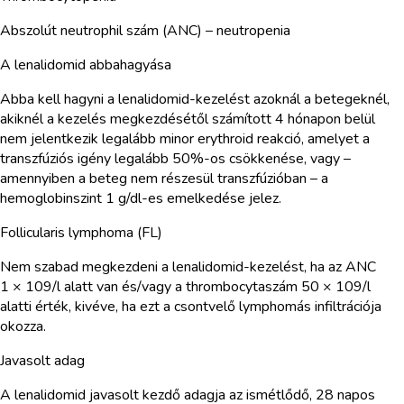
Abszolút neutrophil szám (ANC) – neutropenia
A lenalidomid abbahagyása
Abba kell hagyni a lenalidomid-kezelést azoknál a betegeknél,
akiknél a kezelés megkezdésétől számított 4 hónapon belül
nem jelentkezik legalább minor erythroid reakció, amelyet a
transzfúziós igény legalább 50%-os csökkenése, vagy –
amennyiben a beteg nem részesül transzfúzióban – a
hemoglobinszint 1 g/dl-es emelkedése jelez.
Follicularis lymphoma (FL)
Nem szabad megkezdeni a lenalidomid-kezelést, ha az ANC
1 × 109/l alatt van és/vagy a thrombocytaszám 50 × 109/l
alatti érték, kivéve, ha ezt a csontvelő lymphomás infiltrációja
okozza.
Javasolt adag
A lenalidomid javasolt kezdő adagja az ismétlődő, 28 napos