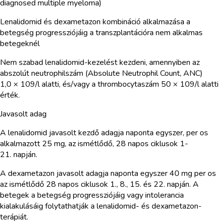
diagnosed multiple myeloma)
Lenalidomid és dexametazon kombináció alkalmazása a
betegség progressziójáig a transzplantációra nem alkalmas
betegeknél
Nem szabad lenalidomid-kezelést kezdeni, amennyiben az
abszolút neutrophilszám (Absolute Neutrophil Count, ANC)
1,0 × 109/l alatti, és/vagy a thrombocytaszám 50 × 109/l alatti
érték.
Javasolt adag
A lenalidomid javasolt kezdő adagja naponta egyszer, per os
alkalmazott 25 mg, az ismétlődő, 28 napos ciklusok 1-
21. napján.
A dexametazon javasolt adagja naponta egyszer 40 mg per os
az ismétlődő 28 napos ciklusok 1., 8., 15. és 22. napján. A
betegek a betegség progressziójáig vagy intolerancia
kialakulásáig folytathatják a lenalidomid- és dexametazon-
terápiát.