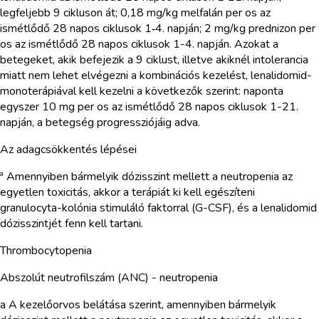
legfeljebb 9 cikluson át; 0,18 mg/kg melfalán per os az
ismétlődő 28 napos ciklusok 1‑4. napján; 2 mg/kg prednizon per
os az ismétlődő 28 napos ciklusok 1-4. napján. Azokat a
betegeket, akik befejezik a 9 ciklust, illetve akiknél intolerancia
miatt nem lehet elvégezni a kombinációs kezelést, lenalidomid-
monoterápiával kell kezelni a következők szerint: naponta
egyszer 10 mg per os az ismétlődő 28 napos ciklusok 1-21.
napján, a betegség progressziójáig adva.
Az adagcsökkentés lépései
ª Amennyiben bármelyik dózisszint mellett a neutropenia az
egyetlen toxicitás, akkor a terápiát ki kell egészíteni
granulocyta-kolónia stimuláló faktorral (G-CSF), és a lenalidomid
dózisszintjét fenn kell tartani.
Thrombocytopenia
Abszolút neutrofilszám (ANC) - neutropenia
a A kezelőorvos belátása szerint, amennyiben bármelyik