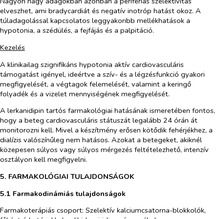
Nagyon nagy adagokban azonban a perifériás szelektivitás
elveszhet, ami bradycardiát és negatív inotróp hatást okoz. A
túladagolással kapcsolatos leggyakoribb mellékhatások a
hypotonia, a szédülés, a fejfájás és a palpitáció.
Kezelés
A klinikailag szignifikáns hypotonia aktív cardiovasculáris
támogatást igényel, ideértve a szív- és a légzésfunkció gyakori
megfigyelését, a végtagok felemelését, valamint a keringő
folyadék és a vizelet mennyiségének megfigyelését.
A lerkanidipin tartós farmakológiai hatásának ismeretében fontos,
hogy a beteg cardiovasculáris státuszát legalább 24 órán át
monitorozni kell. Mivel a készítmény erősen kötődik fehérjékhez, a
dialízis valószínűleg nem hatásos. Azokat a betegeket, akiknél
közepesen súlyos vagy súlyos mérgezés feltételezhető, intenzív
osztályon kell megfigyelni.
5. FARMAKOLÓGIAI TULAJDONSÁGOK
5.1 Farmakodinámiás tulajdonságok
Farmakoterápiás csoport: Szelektív kalciumcsatorna-blokkolók,