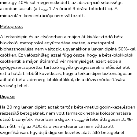
mintegy 40%-kal megemelkedett, az abszorpció sebessége
azonban lassult (a t
1,75 óráról 3 órára tolódott ki). A
max
midazolám koncentrációja nem változott.
Metoprolol
A lerkanidipin és az elsősorban a májon át kiválasztódó béta-
blokkoló, metoprolol együttadása esetén, a metoprolol
biohasznosulása nem változik, ugyanakkor a lerkanidipiné 50%-kal
csökken. Ez valószínűleg azzal függ össze, hogy a béta-blokkolók
csökkentik a májon átáramló vér mennyiségét, ezért ebbe a
gyógyszercsoportba tartozó egyéb gyógyszerek is előidézhetik
ezt a hatást. Ebből következik, hogy a lerkanidipin biztonságosan
adható béta-adrenerg-blokkolókkal, de a dózis módosítására
szükség lehet.
Digoxin
Ha 20 mg lerkanidipint adtak tartós béta-metildigoxin-kezelésben
részesülő betegeknek, nem volt farmakokinetikai kölcsönhatásra
utaló bizonyíték. Azonban a digoxin c
-értéke átlagosan 33%-
max
kal nőtt, míg az AUC és a vese-clearance nem változott
szignifikánsan. Egyidejű digoxin-kezelés alatt álló betegeknél