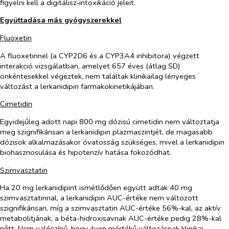
figyelni kell a digitálisz‑intoxikáció jeleit.
Együttadása más gyógyszerekkel
Fluoxetin
A fluoxetinnel (a CYP2D6 és a CYP3A4 inhibitora) végzett
interakció vizsgálatban, amelyet 657 éves (átlag SD)
önkéntesekkel végeztek,
nem találtak klinikailag lényeges
változást a lerkanidipin farmakokinetikájában.
Cimetidin
Egyidejűleg adott napi 800 mg dózisú cimetidin nem változtatja
meg szignifikánsan a lerkanidipin plazmaszintjét, de magasabb
dózisok alkalmazásakor óvatosság szükséges, mivel a lerkanidipin
biohasznosulása és hipotenzív hatása fokozódhat.
Szimvasztatin
Ha 20 mg lerkanidipint ismétlődően együtt adtak 40 mg
szimvasztatinnal, a lerkanidipin AUC-értéke nem változott
szignifikánsan, míg a szimvasztatin AUC-értéke 56%-kal, az aktív
metabolitjának, a béta-hidroxisavnak AUC-értéke pedig 28%-kal
nőtt. Nem valószínű, hogy ilyen mértékű változásnak klinikai