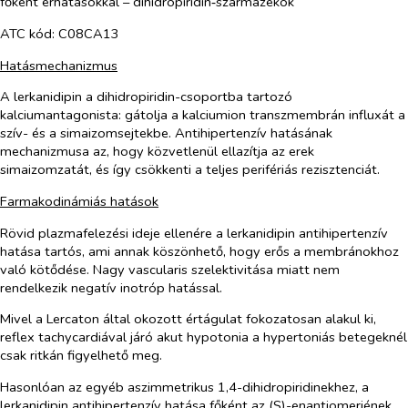
főként érhatásokkal – dihidropiridin‑származékok
ATC kód: C08CA13
Hatásmechanizmus
A lerkanidipin a dihidropiridin-csoportba tartozó
kalciumantagonista: gátolja a kalciumion transzmembrán influxát a
szív- és a simaizomsejtekbe. Antihipertenzív hatásának
mechanizmusa az, hogy közvetlenül ellazítja az erek
simaizomzatát, és így csökkenti a teljes perifériás rezisztenciát.
Farmakodinámiás hatások
Rövid plazmafelezési ideje ellenére a lerkanidipin antihipertenzív
hatása tartós, ami annak köszönhető, hogy erős a membránokhoz
való kötődése. Nagy vascularis szelektivitása miatt nem
rendelkezik negatív inotróp hatással.
Mivel a
Lercaton
által okozott értágulat fokozatosan alakul ki,
reflex tachycardiával járó akut hypotonia a hypertoniás betegeknél
csak ritkán figyelhető meg.
Hasonlóan az egyéb aszimmetrikus 1,4-dihidropiridinekhez, a
lerkanidipin antihipertenzív hatása főként az (S)-enantiomerjének