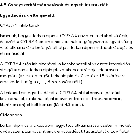
4.5 Gyógyszerkölcsönhatások és egyéb interakciók
Együttadásuk ellenjavallt
CYP3A4-inhibitorok
Ismerjük, hogy a lerkanidipin a CYP3A4 enzimen metabolizálódik,
és ezért a CYP3A4 enzim inhibitorainak a gyógyszerrel egyidejűleg
való alkalmazása befolyásolhatja a lerkanidipin metabolizációját és
eliminációját.
A CYP3A4 erős inhibitorával, a ketokonazollal végzett interakciós
vizsgálatban a lerkanidipin plazmakoncentrációja jelentősen
megnőtt (az eutomer (S)-lerkanidipin AUC-értéke 15-szörösére
emelkedett, míg a c
8-szorosára nőtt).
max
A lerkanidipin együttadását a CYP3A4 inhibitoraival (például
ketokonazol, itrakonazol, ritonavir, eritromicin, troleandomicin,
klaritromicin) el kell kerülni (lásd 4.3 pont).
Ciklosporin
Lerkanidipin és a ciklosporin együttes alkalmazása esetén mindkét
gyógyszer plazmaszintjének emelkedését tapasztalták. Egy fiatal