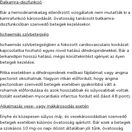
Balkamra-diszfunkció
Bár a hemodinamikailag ellenőrzött vizsgálatok nem mutatták ki a
kamrafunkció károsodását, óvatosság tanácsolt balkamra-
diszfunkcióban szenvedő betegek kezelésekor.
Ischaemiás szívbetegség
Ischaemiás szívbetegségben a fokozott cardiovascularis kockázat
kapcsolatba hozható egyes rövid hatású dihidropiridinekkel. Bár a
lerkanidipin hosszú hatású, mégis körültekintést igényel az ilyen
betegek kezelése.
Ritka esetekben a dihidropiridinek mellkasi fájdalmat vagy angina
pectorist okozhatnak. Nagyon ritkán előfordult, hogy angina
pectorisban szenvedő betegek esetében gyakoribbá vált a
rohamok előfordulása és azok hosszabbak és súlyosabbak voltak.
Izolált esetekben myocardialis infarctus fordult elő (lásd 4.8 pont).
Alkalmazás vese- vagy májkárosodás esetén
Enyhe és közepesen súlyos máj- és vesekárosodásban szenvedő
betegek esetében különös óvatosság ajánlott. Bár ezek a betegek
a szokásos 10 mg-os napi dózist általában jól tűrik, óvatosság