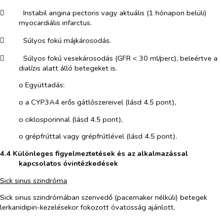
​
Instabil angina pectoris vagy aktuális (1 hónapon belüli)
myocardiális infarctus.
​
Súlyos fokú májkárosodás.
​
Súlyos fokú vesekárosodás (GFR < 30 ml/perc), beleértve a
dialízis alatt álló betegeket is.
o​
Együttadás:
o​
a CYP3A4 erős gátlószereivel (lásd 4.5 pont),
o​
ciklosporinnal (lásd 4.5 pont),
o​
grépfrúttal vagy grépfrútlével (lásd 4.5 pont).
4.4 Különleges figyelmeztetések és az alkalmazással
kapcsolatos óvintézkedések
Sick sinus szindróma
Sick sinus szindrómában szenvedő (pacemaker nélküli) betegek
lerkanidipin-kezelésekor fokozott óvatosság ajánlott.