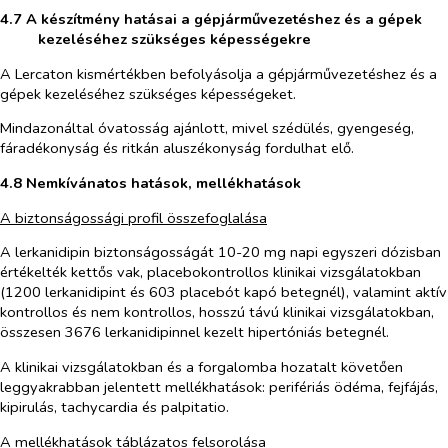
4.7 A készítmény hatásai a gépjárművezetéshez és a gépek
kezeléséhez szükséges képességekre
A Lercaton kismértékben befolyásolja a gépjárművezetéshez és a
gépek kezeléséhez szükséges képességeket.
Mindazonáltal óvatosság ajánlott, mivel szédülés, gyengeség,
fáradékonyság és ritkán aluszékonyság fordulhat elő.
4.8 Nemkívánatos hatások, mellékhatások
A biztonságossági profil összefoglalása
A lerkanidipin biztonságosságát 10-20 mg napi egyszeri dózisban
értékelték kettős vak, placebokontrollos klinikai vizsgálatokban
(1200 lerkanidipint és 603 placebót kapó betegnél), valamint aktív
kontrollos és nem kontrollos, hosszú távú klinikai vizsgálatokban,
összesen 3676 lerkanidipinnel kezelt hipertóniás betegnél.
A klinikai vizsgálatokban és a forgalomba hozatalt követően
leggyakrabban jelentett mellékhatások: perifériás ödéma, fejfájás,
kipirulás, tachycardia és palpitatio.
A mellékhatások táblázatos felsorolása