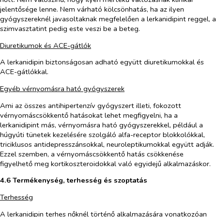
jelentősége lenne. Nem várható kölcsönhatás, ha az ilyen
gyógyszereknél javasoltaknak megfelelően a lerkanidipint reggel, a
szimvasztatint pedig este veszi be a beteg.
Diuretikumok és ACE-gátlók
A lerkanidipin biztonságosan adható együtt diuretikumokkal és
ACE-gátlókkal.
Egyéb vérnyomásra ható gyógyszerek
Ami az összes antihipertenzív gyógyszert illeti, fokozott
vérnyomáscsökkentő hatásokat lehet megfigyelni, ha a
lerkanidipint más, vérnyomásra ható gyógyszerekkel, például a
húgyúti tünetek kezelésére szolgáló alfa-receptor blokkolókkal,
triciklusos antidepresszánsokkal, neuroleptikumokkal együtt adják.
Ezzel szemben, a vérnyomáscsökkentő hatás csökkenése
figyelhető meg kortikoszteroidokkal való egyidejű alkalmazáskor.
4.6 Termékenység, terhesség és szoptatás
Terhesség
A lerkanidipin terhes nőknél történő alkalmazására vonatkozóan