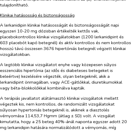
tulajdonítható.
Klinikai hatásosság és biztonságosság
A lerkanidipin klinikai hatásosságát és biztonságosságát napi
egyszeri 10-20 mg dózisban értékelték kettős vak,
placebokontrollos klinikai vizsgálatokban (1200 lerkanidipint és
603 placebót kapó betegnél) és aktív kontrollos és nem kontrollos
hosszú távú összesen 3676 hipertóniás betegnél végzett klinikai
vizsgálatokban.
A legtöbb klinikai vizsgálatot enyhe vagy közepesen súlyos
esszenciális hipertónia (az idős és diabeteses betegeket is
beleértve) kezelésére végezték, olyan betegeknél, akik a
lerkanidipint önmagában, vagy ACE-gátlókkal, diuretikumokkal
vagy béta-blokkolókkal kombinálva kapták.
A terápiás javallatot alátámasztó klinikai vizsgálatok mellett
végeztek kis, nem kontrollos, de randomizált vizsgálatokat
súlyosan hypertoniás betegeknél is, akiknek a diasztolés
vérnyomása 114,53,7 Hgmm (átlag ± SD) volt. A vizsgálat
kimutatta, hogy a 25 beteg 40%-ánál naponta egyszer adott 20
mg lerkanidipin hatására normalizálódott a vérnyomás, míg