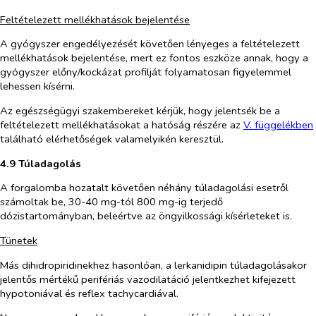
Feltételezett mellékhatások bejelentése
A gyógyszer engedélyezését követően lényeges a feltételezett
mellékhatások bejelentése, mert ez fontos eszköze annak, hogy a
gyógyszer előny/kockázat profilját folyamatosan figyelemmel
lehessen kísérni.
Az egészségügyi szakembereket kérjük, hogy jelentsék be a
feltételezett mellékhatásokat a hatóság részére az
V. függe
l
é
kben
található elérhetőségek valamelyikén keresztül.
4.9 Túladagolás
A forgalomba hozatalt követően néhány túladagolási esetről
számoltak be, 30-40 mg-tól 800 mg-ig terjedő
dózistartományban, beleértve az öngyilkossági kísérleteket is.
Tünetek
Más dihidropiridinekhez hasonlóan, a lerkanidipin túladagolásakor
jelentős mértékű perifériás vazodilatáció jelentkezhet kifejezett
hypotoniával és reflex tachycardiával.