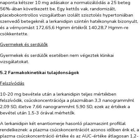
naponta kétszer 10 mg adásakor a normalizálódás a 25 beteg
56%-ában következett be. Egy kettős vak, randomizált,
placebokontrollos vizsgálatban izolált szisztolés hypertoniában
szenvedő betegeknél a
lerkanidipin
szintén hatékonynak bizonyult,
és a vérnyomást 172,65,6 Hgmm értékről 140,28,7 Hgmm-re
csökkentette.
Gyermekek és serdülők
Gyermekek és serdülők esetében nem végeztek klinikai
vizsgálatokat.
5.2 Farmakokinetikai tulajdonságok
Felszívódás
10-20 mg bevétele után a lerkanidipin teljes mértékben
felszívódik, csúcskoncentrációja a plazmában 3,3 nanogramm/ml
2,09 SD, illetve 7,66 nanogramm/ml 5,90 SD, ezek az értékek a
bevétel után 1,5-3 órával mérhetők.
A lerkanidipin két enantiomerje hasonló plazmaszint profillal
rendelkeznek: a plazma csúcskoncentrációt azonos időben érik el, a
plazma csúcskoncentráció értéke és az AUC-értéke átlagosan 1,2-