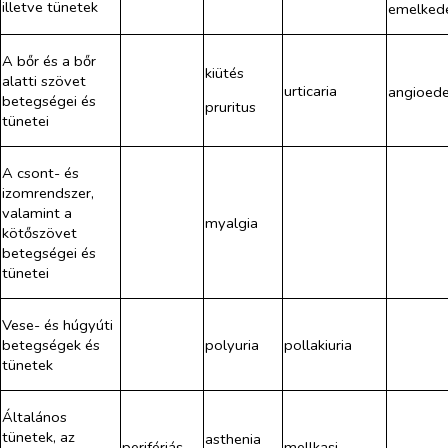
illetve tünetek
emelked
A bőr és a bőr
kiütés
alatti szövet
urticaria
angioed
betegségei és
pruritus
tünetei
A csont- és
izomrendszer,
valamint a
myalgia
kötőszövet
betegségei és
tünetei
Vese- és húgyúti
betegségek és
polyuria
pollakiuria
tünetek
Általános
tünetek, az
asthenia
perifériás
mellkasi