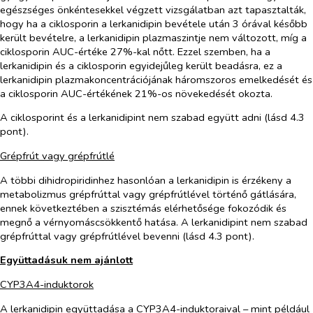
egészséges önkéntesekkel végzett vizsgálatban azt tapasztalták,
hogy ha a ciklosporin a lerkanidipin bevétele után 3 órával később
került bevételre, a lerkanidipin plazmaszintje nem változott, míg a
ciklosporin AUC-értéke 27%-kal nőtt. Ezzel szemben, ha a
lerkanidipin és a ciklosporin egyidejűleg került beadásra, ez a
lerkanidipin plazmakoncentrációjának háromszoros emelkedését és
a ciklosporin AUC-értékének 21%-os növekedését okozta.
A ciklosporint és a lerkanidipint nem szabad együtt adni (lásd 4.3
pont).
Grépfrút vagy grépfrútlé
A többi dihidropiridinhez hasonlóan a lerkanidipin is érzékeny a
metabolizmus grépfrúttal vagy grépfrútlével történő gátlására,
ennek következtében a szisztémás elérhetősége fokozódik és
megnő a vérnyomáscsökkentő hatása. A lerkanidipint nem szabad
grépfrúttal vagy grépfrútlével bevenni (lásd 4.3 pont).
Együttadásuk nem ajánlott
CYP3A4-induktorok
A lerkanidipin együttadása a CYP3A4-induktoraival – mint például