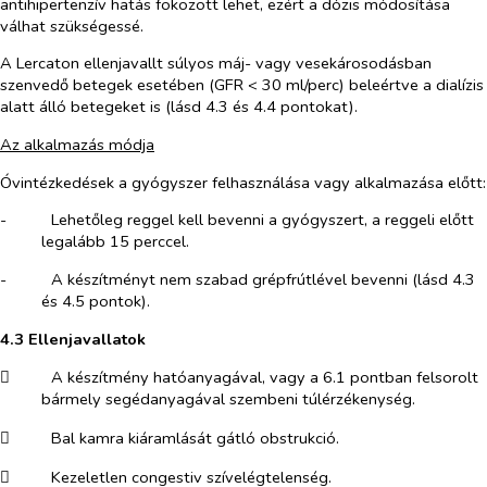
antihipertenzív hatás fokozott lehet, ezért a dózis módosítása
válhat szükségessé.
A
Lercaton
ellenjavallt súlyos máj- vagy vesekárosodásban
szenvedő betegek esetében (GFR < 30 ml/perc) beleértve a dialízis
alatt álló betegeket is (lásd 4.3 és 4.4 pontokat).
Az alkalmazás módja
Óvintézkedések a gyógyszer felhasználása vagy alkalmazása előtt:
-​
Lehetőleg reggel kell bevenni a gyógyszert, a reggeli előtt
legalább 15 perccel.
-​
A készítményt nem szabad grépfrútlével bevenni (lásd 4.3
és 4.5 pontok).
4.3 Ellenjavallatok
​
A készítmény hatóanyagával, vagy a 6.1 pontban felsorolt
bármely segédanyagával szembeni túlérzékenység.
​
Bal kamra kiáramlását gátló obstrukció.
​
Kezeletlen congestiv szívelégtelenség.