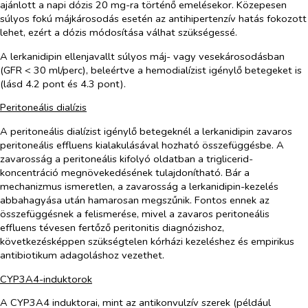
ajánlott a napi dózis 20 mg-ra történő emelésekor. Közepesen
súlyos fokú májkárosodás esetén az antihipertenzív hatás fokozott
lehet, ezért a dózis módosítása válhat szükségessé.
A lerkanidipin ellenjavallt súlyos máj- vagy vesekárosodásban
(GFR < 30 ml/perc), beleértve a hemodialízist igénylő betegeket is
(lásd 4.2 pont és 4.3 pont).
Peritoneális dialízis
A peritoneális dialízist igénylő betegeknél a lerkanidipin zavaros
peritoneális effluens kialakulásával hozható összefüggésbe. A
zavarosság a peritoneális kifolyó oldatban a triglicerid-
koncentráció megnövekedésének tulajdonítható. Bár a
mechanizmus ismeretlen, a zavarosság a lerkanidipin-kezelés
abbahagyása után hamarosan megszűnik. Fontos ennek az
összefüggésnek a felismerése, mivel a zavaros peritoneális
effluens tévesen fertőző peritonitis diagnózishoz,
következésképpen szükségtelen kórházi kezeléshez és empirikus
antibiotikum adagoláshoz vezethet.
CYP3A4-induktorok
A CYP3A4 induktorai, mint az antikonvulzív szerek (például