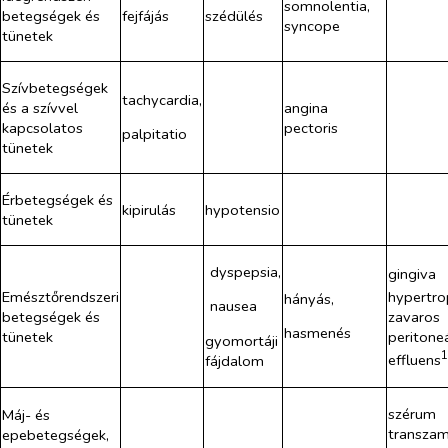
somnolentia,
betegségek és
fejfájás
szédülés
syncope
tünetek
Szívbetegségek
tachycardia,
és a szívvel
angina
kapcsolatos
pectoris
palpitatio
tünetek
Érbetegségek és
kipirulás
hypotensio
tünetek
dyspepsia,
gingiva
hypertro
Emésztőrendszeri
hányás,
nausea
zavaros
betegségek és
hasmenés
peritoneá
tünetek
gyomortáji
1
effluens
fájdalom
szérum
Máj- és
transzam
epebetegségek,