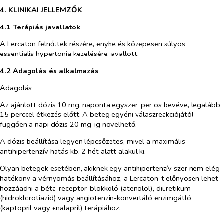
4. KLINIKAI JELLEMZŐK
4.1 Terápiás javallatok
A Lercaton felnőttek részére,
enyhe és közepesen súlyos
essentialis hypertonia kezelésére javallott.
4.2 Adagolás és alkalmazás
Adagolás
Az ajánlott dózis 10 mg, naponta egyszer,
per os
bevéve, legalább
15 perccel étkezés előtt. A beteg egyéni válaszreakciójától
függően a napi dózis 20 mg-ig növelhető.
A dózis beállítása legyen lépcsőzetes, mivel a maximális
antihipertenzív hatás kb. 2 hét alatt alakul ki.
Olyan betegek esetében, akiknek egy antihipertenzív szer nem elég
hatékony a vérnyomás beállításához, a Lercaton-t előnyösen lehet
hozzáadni a béta-receptor-blokkoló (atenolol), diuretikum
(hidroklorotiazid) vagy angiotenzin-konvertáló enzimgátló
(kaptopril vagy enalapril) terápiához.