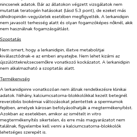
nincsenek adatok. Bár az állatokon végzett vizsgálatok nem
mutattak teratogén hatásokat (lásd 5.3 pont), de ezeket más
dihidropiridin-vegyületek esetében megfigyelték. A lerkanidipin
nem javasolt terhesség alatt és olyan fogamzóképes nőknél, akik
nem használnak fogamzásgátlást.
Szoptatás
Nem ismert, hogy a lerkanidipin, illetve metabolitjai
kiválasztódnak-e az emberi anyatejbe. Nem lehet kizárni az
újszülöttekre/csecsemőkre vonatkozó kockázatot. A lerkanidipin
nem alkalmazható a szoptatás alatt.
Termékenység
A lerkanidipinre vonatkozóan nem állnak rendelkezésre klinikai
adatok. Néhány,
kalciumcsatorna-
blokkolókkal kezelt betegnél
reverzibilis biokémiai változásokat jelentettek a spermiumok
fejében, amelyek károsan befolyásolhatják a megtermékenyítést.
Azokban az esetekben, amikor az ismételt
in vitro
megtermékenyítés sikertelen, és erre más magyarázatot nem
találnak, figyelembe kell venni a kalciumcsatorna-blokkolók
lehetséges szerepét is.