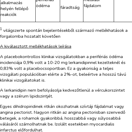
alkalmazás
ödéma
fájdalom
fáradtság
helyén fellépő
reakciók
1
világszerte spontán bejelentésekből származó mellékhatások a
forgalomba hozatalt követően
A kiválasztott mellékhatások leírása
A placebokontrollos klinikai vizsgálatokban a perifériás ödéma
incidenciája 0,9% volt a 10-20 mg lerkanidipinnel kezelteknél és
0,83% volt a placebocsoportban. Ez a gyakoriság a teljes
vizsgálati populációban elérte a 2%-ot, beleértve a hosszú távú
klinikai vizsgálatokat is.
A lerkanidipin nem befolyásolja kedvezőtlenül a vércukorszintet
vagy a szérum lipidszintjét.
Egyes dihidropiridinek ritkán okozhatnak szívtáji fájdalmat vagy
angina pectorist. Nagyon ritkán az angina pectorisban szenvedő
betegek, a rohamok gyakoribbá, hosszabbá vagy súlyosabbá
válásáról számolhatnak be. Izolált esetekben myocardialis
infarctus előfordulhat.