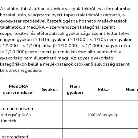
Az alábbi táblázatban a klinikai vizsgálatokból és a forgalomba
hozatal után, világszerte nyert tapasztalatokból származó, a
gyógyszer szedésével összefüggésbe hozható mellékhatások
találhatók, a MedDRA – szervrendszeri kategóriái szerint
csoportosítva, és előfordulásuk gyakorisága szerint feltüntetve:
nagyon gyakori (≥ 1/10); gyakori (≥ 1/100 – < 1/10); nem gyakori
( 1/1000 – < 1/100); ritka (≥ 1/10 000 – < 1/1000); nagyon ritka
(< 1/10 000); nem ismert (a rendelkezésre álló adatokból a
gyakoriság nem állapítható meg). Az egyes gyakorisági
kategóriákon belül a mellékhatások csökkenő súlyosság szerint
kerülnek megadásra.
MedDRA
Nem
Gyakori
Ritka
Nem i
szervrendszer
gyakori
Immunrendszeri
betegségek és
túlérzékenység
tünetek
Idegrendszeri