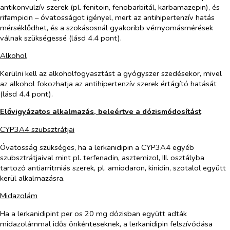
antikonvulzív szerek (pl. fenitoin, fenobarbitál, karbamazepin), és
rifampicin – óvatosságot igényel, mert az antihipertenzív hatás
mérséklődhet, és a szokásosnál gyakoribb vérnyomásmérések
válnak szükségessé (lásd 4.4 pont).
Alkohol
Kerülni kell az alkoholfogyasztást a gyógyszer szedésekor, mivel
az alkohol fokozhatja az antihipertenzív szerek értágító hatását
(lásd 4.4 pont).
Elővigyázatos alkalmazás, beleértve a dózismódosítást
CYP3A4 szubsztrátjai
Óvatosság szükséges, ha a lerkanidipin a CYP3A4 egyéb
szubsztrátjaival mint pl. terfenadin, asztemizol, III. osztályba
tartozó antiarritmiás szerek, pl. amiodaron, kinidin, szotalol együtt
kerül alkalmazásra.
Midazolám
Ha a lerkanidipint
per os
20 mg dózisban együtt adták
midazolámmal idős önkénteseknek, a lerkanidipin felszívódása