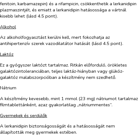
fenitoin, karbamazepin) és a rifampicin, csökkenthetik a lerkanidipin
plazmaszintjét, és emiatt a lerkanidipin hatásossága a vártnál
kisebb lehet (lásd 4.5 pont).
Alkohol
Az alkoholfogyasztást kerülni kell, mert fokozhatja az
antihipertenzív szerek vazodilatátor hatását (lásd 4.5 pont).
Laktóz
Ez a gyógyszer laktózt tartalmaz. Ritkán előforduló, örökletes
galaktózintoleranciában, teljes laktáz-hiányban vagy glükóz-
galaktóz malabszorpcióban a készítmény nem szedhető.
Nátrium
A készítmény kevesebb, mint 1 mmol (23 mg) nátriumot tartalmaz
filmtablettánként, azaz gyakorlatilag „nátriummentes”.
Gyermekek és serdülők
A lerkanidipin biztonságosságát és a hatásosságát nem
állapították meg gyermekek estében.