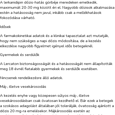
A lerkanidipin dózis-hatás görbéje meredeken emelkedik,
maximumát 20-30 mg között éri el. Nagyobb dózisok alkalmazása
estén a hatásosság nem javul, inkább csak a mellékhatások
fokozódása várható.
Idősek
A farmakokinetikai adatok és a klinikai tapasztalat azt mutatják,
hogy nem szükséges a napi dózis módosítása, de a kezelés
elkezdése nagyobb figyelmet igényel idős betegeknél.
Gyermekek és serdülők
A Lercaton biztonságosságát és a hatásosságát nem állapították
meg 18 évnél fiatalabb gyermekek és serdülők esetében.
Nincsenek rendelkezésre álló adatok.
Máj-, illetve vesekárosodás
A kezelés enyhe vagy közepesen súlyos máj-, illetve
vesekárosodásban csak óvatosan kezdhető el. Bár ezek a betegek
a szokásos adagolást általában jól tolerálják, óvatosság ajánlott a
dózis 20 mg-ra emelésekor. Májkárosodás esetén az